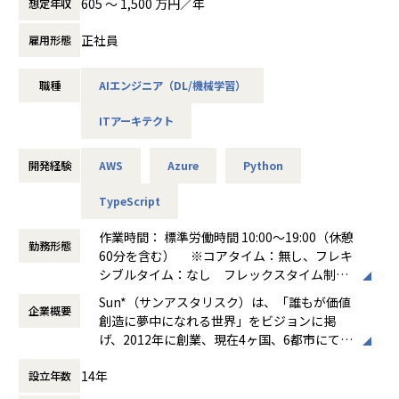
605 〜 1,500 万円／年
想定年収
上げまで、多様な規模のプロジェクトに携わる中で、
・ 最新トレンドを把握する力：サイバーセキュリティ分野は
特にデータおよびAI領域のプロジェクトにおけるプリセール
進化が速く、情報収集・学び続ける習慣が身につきます。
正社員
雇用形態
スからシステム導入支援までを担当していただきます。
■キャリアパス
職種
AIエンジニア（DL/機械学習）
【業務詳細】
セキュリティ分野のあらゆるキャリアに応用可能で多様な選
・データ/AI領域のプロジェクトにおける提案支援・導入支援
択肢があります。
ITアーキテクト
・データ/AI領域の提案活動におけるプリセールス
次のステップとして、技術スペシャリスト、セキュリティコ
・データ/AI領域の提案活動におけるAIコンサルタント、プロ
ンサルタント、経営層（CISO）などがあります
ジェクトマネジメント
開発経験
AWS
Azure
Python
・データ/AI領域の技術エンジニアリング
等
【プロジェクト例】
TypeScript
■Splunk（マシンデータ分析/アメリカ）
作業時間： 標準労働時間 10:00～19:00（休憩
【仕事の魅力】
・国内最大規模のSplunk専門チーム
勤務形態
60分を含む） ※コアタイム：無し、フレキ
●当社ベトナム拠点にはハノイ工科大学の卒業生を中心とし
・「Splunk Professional Service」および
シブルタイム：なし フレックスタイム制
た1000名以上の優秀なエンジニアが在籍しており、日本国内
「Splunk Cloud Implementation Service」を提供
働き方：
フルフレックス制
裁量労働制
ではCTO経験者を10名程度擁しています。
■CyberArk （特権ID管理/イスラエル）
Sun*（サンアスタリスク）は、「誰もが価値
企業概要
時間外労働の有無： 有（月平均20時間）
エンジニアリング・リソースの豊富さと、優秀なエンジニア
・ 「CyberArk Professional Service」を提供
創造に夢中になれる世界」をビジョンに掲
休憩時間： 60分
に選ばれる環境であることがSun Asteriskの魅力です。
■Okta（ID管理, アクセス管理/アメリカ）
げ、2012年に創業、現在4ヶ国、6都市にて1
●サービスを作りあげるためにはビジネス・テック・クリエ
・ ゼロトラストネットワークアクセス実現に向けた 導入
500名以上のクリエイターやエンジニアが在
イティブといったそれぞれの視点のどれもが強すぎることな
コンサルを提供
14年
設立年数
籍するデジタル・クリエイティブスタジオで
く適切に融合される必要があると私たちは考えています。
す。