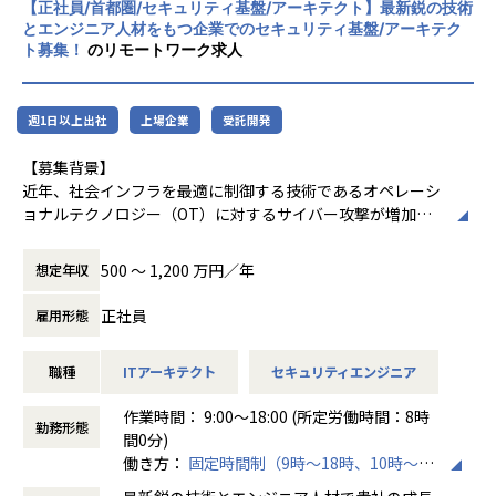
【正社員/首都圏/セキュリティ基盤/アーキテクト】最新鋭の技術
です。
とエンジニア人材をもつ企業でのセキュリティ基盤/アーキテク
Sun*は世界平和を目指します。 世界を見渡せ
・国籍ひとつをとっても日本・ベトナム・ペルー・オラン
ト募集！
のリモートワーク求人
ば、SDGsで語られるような大きな社会課題
ダ・タイ出身などのメンバーからなる多様性のある組織のな
から、身の回りの小さな生活の課題まで様々
かで、さまざまな視点、知見、文化をもったメンバーとのチ
な課題があふれています。私たちはそういっ
ーム開発が可能です。
週1日以上出社
上場企業
受託開発
た課題解決に、デジタルテクノロジーとクリ
エイティブで挑んでいきます。
【風土・働き方】
【募集背景】
当社は個人がベストのパフォーマンスを発揮できる働き方を
近年、社会インフラを最適に制御する技術であるオペレーシ
そして課題解決の先の未来、人がそれぞれ思
推奨しています。コアタイムなしのマンスリーフレックス制
ョナルテクノロジー（OT）に対するサイバー攻撃が増加し
い描く価値を、「自由に創造できる世界」の
度を導入しており、プライベートな予定や家庭の事情に合わ
ており、OTセキュリティの重要性が急速に高まっています。
実現を目指します。 だれもが子供の頃のよう
せて勤務時間を調整したりリモートワークを活用したり、
従来、OT環境は閉鎖的でサイバー攻撃の対象となることは
に、新たな価値を創造することにワクワク
500 〜 1,200 万円／年
想定年収
様々なフィールドのメンバーがそれぞれのスタイルで力を発
少なかったものの、DXやIoTの進展によりITとの接続が進ん
し、新しい朝を迎えるのが楽しみでしかたな
揮しています。
だことで、新たなセキュリティリスクが顕在化しており、サ
い状態、それが私たちにとっての世界平和で
正社員
雇用形態
イバーセキュリティ対策が急務となっています。
す。Sun*はそんな「誰もが価値創造に夢中に
【業務の変更の範囲】
OTセキュリティの需要は高まっており、パーソルクロステク
なれる世界」を実現するためのインフラを構
無
職種
ITアーキテクト
セキュリティエンジニア
ノロジーでも募集拡大をしております。今までのインフラや
築します。
セキュリティの経験を活かして、希少性の高いOTセキュリテ
作業時間： 9:00～18:00 (所定労働時間：8時
ィエンジニアへチャレンジできるポジションです。
勤務形態
間0分)
働き方：
固定時間制（9時～18時、10時～19
時など）
【サービス特徴】