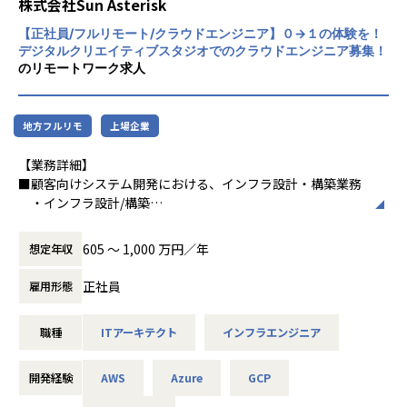
株式会社Sun Asterisk
●企業規模や業界など、様々なタイプのクライアントが集ま
た。
る中、対応するフェーズの制約を作らず、新しいサービスや
【正社員/フルリモート/クラウドエンジニア】０→１の体験を！
価値を届けるために議論し協力できる環境です。
デジタルクリエイティブスタジオでのクラウドエンジニア募集！
Sun*は世界平和を目指します。 世界を見渡せ
●国籍ひとつをとっても日本・ベトナム・ペルー・オラン
のリモートワーク求人
ば、SDGsで語られるような大きな社会課題
ダ・タイ出身など多様性のある組織のなかで、さまざまな視
から、身の回りの小さな生活の課題まで様々
点、知見、文化をもったメンバーとのチーム開発が可能で
な課題があふれています。私たちはそういっ
す。
地方フルリモ
上場企業
た課題解決に、デジタルテクノロジーとクリ
エイティブで挑んでいきます。
【業務詳細】
【風土・働き方】
■顧客向けシステム開発における、インフラ設計・構築業務
そして課題解決の先の未来、人がそれぞれ思
当社は個人がベストパフォーマンスを発揮できる働き方を推
・インフラ設計/構築
い描く価値を、「自由に創造できる世界」の
奨しています。リモートワークや裁量労働制を導入してお
・ログ収集・データ解析基盤の設計・構築・運用
実現を目指します。 だれもが子供の頃のよう
り、プライベートな予定や家庭の事情に合わせて勤務時間や
・既存システムの耐障害性、可用性、パフォーマンスの引
に、新たな価値を創造することにワクワク
605 〜 1,000 万円／年
想定年収
働く場所を調整するなど、様々なメンバーがそれぞれのスタ
き上げ
し、新しい朝を迎えるのが楽しみでしかたな
イルで力を発揮しています。
・各種オペレーション自動化スクリプトの設計・開発
い状態、それが私たちにとっての世界平和で
正社員
雇用形態
・各種監視システムの構築
す。Sun*はそんな「誰もが価値創造に夢中に
【業務の変更の範囲】
等
なれる世界」を実現するためのインフラを構
無
職種
ITアーキテクト
インフラエンジニア
※ツールの活用
築します。
・Redmine, JIRA, Backlogなどのプロジェクト管理ツール
を活用した開発プロセス管理。
開発経験
AWS
Azure
GCP
・GitHubを活用したソースコードレビュー。例) 3名+リーダ