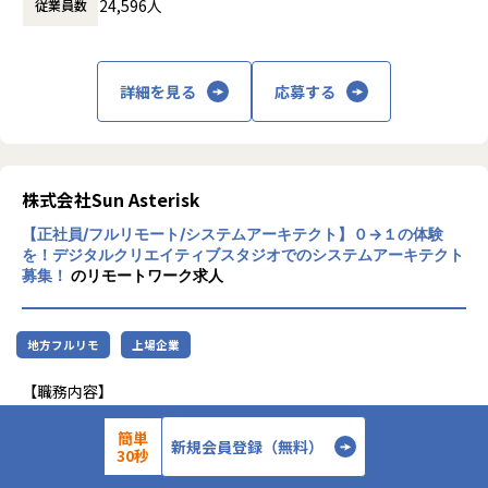
24,596人
従業員数
に渡ります。いわゆる技術者派遣と呼ばれ
今回募集するポジションではプロジェクトのリードやマネジ
「知」がひとところにとど留まることなく、
ビス
る、クライアント先に当社の技術者が出向す
★ AI活用に対する寛容さ
メントを行いますが
めぐっていく仕組み。世界の隅々にまで知が
・事業承継サービス：「税」「M&A」の観点
る事業だけではなく、請負や受託と呼ばれる
・GitHub Copilot や Cursor などのAIツールを用いて開発体
複数のチームを管理していただく場合がございます。
いき渡り、個人や組織、社会の課題も解決す
だけではなく「人」「事業」の観点からサポ
働く場所に関わらない事業支援や最新技術を
験の向上を実現できる
2022年度中に10チームを立ち上げ、サービス提供を行いま
ることができる。
詳細を見る
ートする事業承継サービス
応募する
用いた研究開発などを行っています。
す。
生まれた国も環境も関係なく、誰もが平等に
・nomad journal（ノマドジャーナル）：兼
★ 成長途上の組織環境
知に出会うことができる。
業・副業、フリーランス等「新しい働き方」
加速度的に技術革新が進む現代社会。開発サ
・成熟途上だからこそ自らの提案が直接反映され、成果を実
【対応するクラウドサービス】
に関して情報を発信する自社メディア
イクルの短期化、製品開発の多角化や上流工
感することができる
AWS、Azure、OCI、GCP、IBM Cloud 等（提案内容・顧客
そんな未来を実現するために「世界中の経
程プロジェクトの増加といった世の中で技術
株式会社Sun Asterisk
要望による）
験・知見が循環する社会の創造」というビジ
者集団として価値提供を行うために、エンジ
ョンを掲げ、誕生したのがこのサーキュレー
・PRO B
【正社員/フルリモート/システムアーキテクト】０→１の体験
ニアが生涯活躍できる環境を考え事業運営を
【ポジション観点の魅力】
ションという会社です。
ASE：副業/フリーランスとの手続き・管理を
を！デジタルクリエイティブスタジオでのシステムアーキテクト
行っています。
★ 領域を限定しない裁量と成長機会
【テクノプロ・デザイン社について】
効率化するサービス
募集！
のリモートワーク求人
・これまでの技術領域や役割に縛られず、自身の志向性に合
当社は東証プライム市場上場グループの中核企業として、幅
わせて幅広い業務の幅を拡大することができる
広い産業の800社を顧客にビジネスを行っております。
＜経営課題の実績例＞
常時1,000件を超えるプロジェクトから、技術力や志向、市
新規事業開発、品質改善・生産性向上、新規
地方フルリモ
上場企業
★ 実行力と創造力を身につけ、発揮できる環境
場のニーズに合わせたプロジェクトに参画していただきま
事業開発、販路拡大（営業支援）、人事関
・要求から実装までの一連のプロセスを主導し、技術的な意
す。
連、広報・マーケティング、売上向上支援・
【職務内容】
思決定の中心となれる
当社の事業はプロジェクト参画型の「技術サービスビジネス
物流コスト削減、経営戦略策定、海外展開支
当社では「アイデアを持つパートナー（起案者）」に対し
・自ら行動を起こして変化を生み出すことで、実行力と次の
（請負・派遣）」や自社開発センターでの「受託」だけでな
援、M&A戦略構築、資本政策・資金調達、シ
て、サービスデザインから技術選定、開発までを一気通貫で
簡単
新規会員登録（無料）
可能性を広げられる
く、「技術コンサルティング」や最先端技術を持つ企業との
30秒
ステム導入・情報システム部門起ち上げ 等
提供しています。
・理想のシステムを描き、それを実現していく充実感を得ら
「協業」で生まれる「ソリューションビジネス」も展開して
※導入企業事例：https://circu.co.jp/pro-sh
スタートアップの開発支援から大手企業の新規サービス立ち