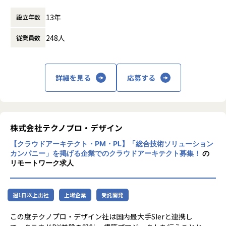
3. 領域を横断したフレキシブルなミッション遂行
マッチングシステムにおける検索システム等の開発におい
ビス
ング事業を提供しています。
ロールに縛られることなくご本人の志向性により幅広いポジ
て、以下を担っていただきます。
・事業承継サービス：「税」「M&A」の観点
13年
設立年数
プロシェアリングとは、ビジネスや経営に関
ション/領域で業務を行うことができます。
- 要求事項から要件を整理し、技術的な検討事項を洗い出
だけではなく「人」「事業」の観点からサポ
する専門性の高い知見を持つ外部のプロの経
- 担当技術領域を限定せずに業務を行うことができます
す
ートする事業承継サービス
248人
従業員数
験・知見を複数の企業でシェアし、経営課題
- メインでお任せしたいミッションが中心ですが、必要に応
- 要求および要件を実現するための最適な技術的ソリュー
・nomad journal（ノマドジャーナル）：兼
を解決する新しいコンサルティングサービス
じて領域を拡げて業務を担当して頂くことも可能です
ションを検討し、設計する
業・副業、フリーランス等「新しい働き方」
です。
- プロパー/業務委託の垣根なくフラットな開発組織であるこ
- 開発計画への落とし込みをする。また、計画に基づいて
に関して情報を発信する自社メディア
30,002 人（2025年4月末時点）の豊富なプロ
と
自ら手を動かしつつ、開発メンバーのタスク進捗をマネジメ
詳細を見る
応募する
人材データベースを活かし、多様な業界・業
- 当社が目指している世界観とも合致しており、お互いの期
ントする
種の多岐にわたる経営課題・テーマに対し
待や意見の交換がフラットに行われています
- 上記を通じてプロジェクトによって期待される成果物を
・PRO B
て、課題解決に向けたサービスの提供が可能
- Biz/Devの関係値・距離が近いこと
生み出す
ASE：副業/フリーランスとの手続き・管理を
です。
- 要求事項を考える場にDev担当者が参加することも多く、
・担当する技術領域について限定することはありませんが、
効率化するサービス
プロ人材は大手企業の経営者・CxOや、新進
株式会社テクノプロ・デザイン
ビジネスの現場理解と方針理解度が高い状況で開発に臨んで
上記プロジェクトを含めた当社に存在する別システムも含め
気鋭のベンチャーで事業拡大を牽引してきた
います
たインフラの設計/運用は担って頂く想定です。
＜経営課題の実績例＞
【クラウドアーキテクト・PM・PL】「総合技術ソリューション
人材等、20代から70代まで豊富な経験・知見
カンパニー」を掲げる企業でのクラウドアーキテクト募集！
新規事業開発、品質改善・生産性向上、新規
の
を有するプロフェッショナルな方々であり、
4. キャリアパスの模索可能性
リモートワーク求人
事業開発、販路拡大（営業支援）、人事関
プロ人材と協業しながら法人企業の課題解決
システムアーキテクトとして入社後、CIO/CTO/VPoE/EM/Te
■組織構成
連、広報・マーケティング、売上向上支援・
を行います。
chLead/COOなど多様なキャリアパスへの成長機会を用意し
同組織は事業責任者1名、PDM1名、エンジニア8名(うち業務
物流コスト削減、経営戦略策定、海外展開支
これまでのコンサルティング実績は5,617社
ています。
委託5名)、カスタマーサクセス1名で構成しています。30
週1日以上出社
援、M&A戦略構築、資本政策・資金調達、シ
上場企業
受託開発
／21,499件プロジェクト（2025/4月末時点）
代〜40代が中心となり中途社員が活躍する組織です。
ステム導入・情報システム部門起ち上げ 等
となっており、本社を含めて全国に8拠点を
■教育・研修
また、社内には別途、社内システムの保守/運用を担うコーポ
この度テクノプロ・デザイン社は国内最大手SIerと連携し
※導入企業事例：https://circu.co.jp/pro-sh
展開。日本全国のあらゆる企業を対象に「プ
入社時研修、マネジメント研修、コーチング研修など、PKS
レートエンジニアチームがおります。