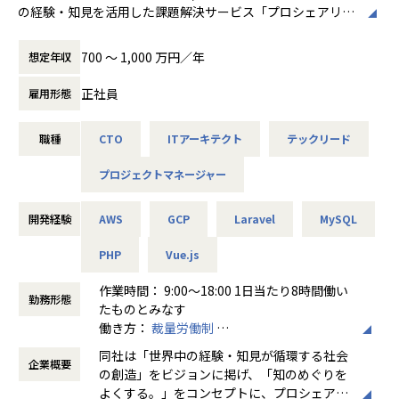
また、社内には別途、社内システムの保守/運用を担うコーポ
の経験・知見を活用した課題解決サービス「プロシェアリン
ルを確立すべく、今後もビジョン実現に向け
レートエンジニアチームがおります。
グコンサルティング」を展開しています。2024年に新たにAI
た事業拡大を積極的に行っていきます。
技術に強いPKSHA Technology社を株主として迎え、プロシ
さらに、私たちのビジョン実現を一層加速さ
700 〜 1,000 万円／年
想定年収
■ 働き方
ェアリングコンサルティングの品質/生産性向上を目的に、同
せるため、「人とソフトウェアの共進化」を
基本的には週1出社ですが、相談の上フルリモート勤務も可
社とAIマッチングシステムの開発を進めています。本ポジシ
掲げるPKSHA Technologyグループへ参画し
正社員
雇用形態
能です。（3ヶ月に一度実施する対面のチーム合宿の参加は
ョンについては、AIマッチングシステムをはじめ、今後のAI
ました。同グループの最先端AI技術と私たち
必須）
関連プロジェクトを開発面でリードする役割を期待していま
のプロシェアリング事業を掛け合わせること
職種
CTO
ITアーキテクト
テックリード
す。
で、「知のめぐり」の質とスピードを飛躍的
【仕事の面白さ・やりがい】
に向上させ、社会全体の課題解決に貢献して
プロジェクトマネージャー
1. 社会的インパクトの大きさ
いきます。
プロ人材活用という新しい働き方を支える基幹システムの設
■AIマッチングシステムとは
計により、あらゆる企業の課題解決に直接貢献できます。
顧客と当社営業との商談内容を文字起こしし、その内容を元
開発経験
AWS
GCP
Laravel
MySQL
＜事業・サービスラインナップ＞
技術の力で日本の深刻な社会課題を解決し「世界中の経験・
に登録プロ人材の人選を最適かつスムーズに行えるAIマッチ
・プロシェアリングコンサルティングサービ
知見が循環する社会の創造」することに挑戦できます。
ングシステムを構想しています。今時点では企画段階のた
PHP
Vue.js
ス：外部のプロの経験・知見を複数の企業で
め、0→1に近いシステムを設計/開発するフェーズから携わ
シェアし、経営課題を解決するサービス
作業時間： 9:00～18:00 1日当たり8時間働い
2. 技術的チャレンジの連続
って頂きます。
・FLEXY（フレキシー）サービス：ハイクラ
勤務形態
たものとみなす
ご自身が考える「最強のアーキテクチャ」を実現する挑戦が
スのエンジニア・デザイナーと共にIT課題を
働き方：
裁量労働制
できます。
解決するサービス
時間外労働の有無： 無
技術的な解決手段やアプローチに縛られず、自由な発想でシ
■ミッション
・Open Idea（オープン・アイデア）サービ
同社は「世界中の経験・知見が循環する社会
企業概要
休憩時間： 60分
ステム設計を行うことが可能です。
・PKSHA社と取り組むAI関連プロジェクトにおいて、当社側
ス：プロ人材と共に、アイデア出しから事業
の創造」をビジョンに掲げ、「知のめぐりを
で開発するシステムの実現を担っていただきます。まずはAI
企画立案、実行推進を行う新規事業共創サー
よくする。」をコンセプトに、プロシェアリ