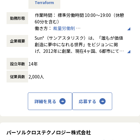
ー1名のレビューでマージ可能。
Terraform
・CI/CDツールを用いた継続的インテグレーション/デリバ
リ。
作業時間： 標準労働時間 10:00～19:00（休憩
勤務形態
・zoom.us, slackやChatworkを用いてグローバルチームで
60分を含む）
のコミュニケーション実施。
働き方：
裁量労働制
時間外労働の有無： 有（月平均20時間）
Sun*（サンアスタリスク）は、「誰もが価値
【仕事の魅力】
企業概要
休憩時間： 60分
創造に夢中になれる世界」をビジョンに掲
・当社ベトナム拠点にはハノイ工科大学の卒業生を中心とし
げ、2012年に創業、現在4ヶ国、6都市にて1
た1000名以上の優秀なエンジニアが在籍しており、日本国内
500名以上のクリエイターやエンジニアが在
ではCTO経験者を10名程度擁しています。エンジニアリン
14年
設立年数
籍するデジタル・クリエイティブスタジオで
グ・リソースの豊富さと、優秀なエンジニアに選ばれる環境
す。
であることがSun Asteriskの魅力です。
2,000人
従業員数
・サービスを作りあげるためにはビジネス・テック・クリエ
新規事業・デジタルトランスフォーメーショ
イティブといったそれぞれの視点のどれもが強すぎることな
ン（DX）・プロダクト開発を成功に導くた
く適切に融合される必要があると私たちは考えています。ト
め、「クリエイティブ & エンジニアリング」
ップダウンではなく各分野のプロフェッショナルなメンバー
詳細を見る
応募する
と「タレントプラットフォーム」の2つのサ
こそがサービスをデザインし、かたちづくると考えるチーム
ービスラインを提供し、創業より300をこえ
がSun Asteriskにはあります。
るサービス・プロダクトの開発実績を誇りま
・今、様々なタイプの新しいサービス・価値を届けたいとい
す。当社は2020年7月31日に東証マザーズに
う気持ちをもったクライアントが集まっています。サービス
上場し、1800名規模の組織に急成長しまし
パーソルクロステクノロジー株式会社
立ち上げの最初から関わるため、その技術選定・設計・開発
た。
を行うため、制約なく本質的に必要なことを選択できる環境