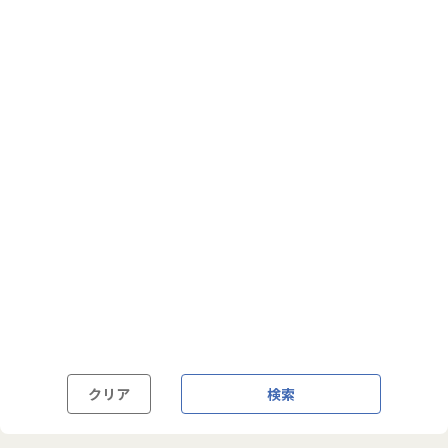
フルフレックス制
裁量労働制
語学・国籍から探す
英語力必須
英語力尚可（英語活用環境あり）
外国籍の方OK
クリア
検索