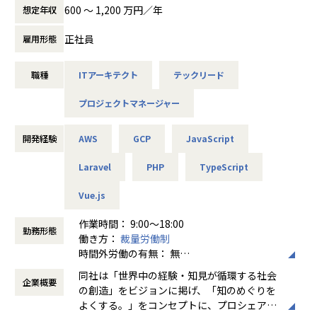
【業務の変更の範囲】
その中で、当社が独自提供しているSaaS型サービス「PROB
に、新たな価値を創造することにワクワク
600 〜 1,200 万円／年
想定年収
無
ASE」は、外部人材との手続き・管理を効率化するプロダク
し、新しい朝を迎えるのが楽しみでしかたな
トとしてこれまで運営をしてきたものの、
い状態、それが私たちにとっての世界平和で
正社員
雇用形態
Salesforce（当社の機関システム的な位置付け）と密結合し
す。Sun*はそんな「誰もが価値創造に夢中に
たアーキテクチャとなっており、成長と柔軟な機能拡張の妨
なれる世界」を実現するためのインフラを構
職種
ITアーキテクト
テックリード
げになっています。
築します。
本ポジションでは、全体アーキテクチャの再設計と実装を主
プロジェクトマネージャー
導し次世代アーキテクチャを実現していただきます。
PROBASEを含む業務システム全体を俯瞰しSalesforceとの
結合最適化を実現することで、プロ人材活用市場を技術で革
開発経験
AWS
GCP
JavaScript
新するシステムアーキテクトとしてご活躍いただきます。
Laravel
PHP
TypeScript
■ 担っていただきたいこと
Vue.js
1. システムアーキテクチャの戦略的再設計
- Salesforceおよび関連システムとの現行アーキテクチャの
作業時間： 9:00～18:00
可視化と課題分析
勤務形態
働き方：
裁量労働制
- 技術課題の特定と優先順位付け、モジュール分離やデータ
時間外労働の有無： 無
フロー整理の推進
休憩時間： 60分
- 各システムとの連携要件や業務要件を踏まえた再設計・中
同社は「世界中の経験・知見が循環する社会
企業概要
長期的な構想設計
の創造」をビジョンに掲げ、「知のめぐりを
よくする。」をコンセプトに、プロシェアリ
2. 技術的リーダーシップの発揮