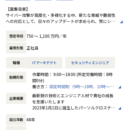
ォールや侵入検知システム（IDS/IPS）の導入・設定
これからも私たちを必要としてくださるお取
【募集背景】
・インシデント対応：サイバー攻撃や異常検知時の影響分
引先企業様に対し、唯一無二かつ、高付加価
サイバー攻撃が高度化・多様化する中、新たな脅威や脆弱性
析、原因調査、復旧支援
値・高品質な「技術サービス」をご提供する
への対応として、日々のアップデートが求められ、常にシス
・セキュリティポリシー策定・運用支援：企業のOT環境に
エンジニアリング企業であるよう精進してま
テムの最適化と継続的な改善をする必要があります。
適したセキュリティガイドラインの策定・実装支援
いります。
パーソルクロステクノロジーでは世界でトップレベルのセキ
750 〜 1,100 万円／年
想定年収
ュリティ企業やディストリビューターと協業し、国内のユー
【身につくスキル／キャリアパス】
ザー企業に対して、最先端なセキュリティ対策の提案、導入
■身につくスキル
正社員
雇用形態
及び利活用のサービスを提供しており、我々が顧客の事業を
・OTセキュリティ標準と規制:
支援していくことを期待されています。
┗IEC 62443、NIST SP 800-82など、セキュリティ標準知識/
職種
ITアーキテクト
セキュリティエンジニア
お客様の大切な資産を守る役割を担うインフラエンジニアの
経験
募集です。
・OTセキュリティの専門知識​
作業時間： 9:00～18:00 (所定労働時間：8時
┗脅威・リスクを評価、システムを守るための対策/立案経験
勤務形態
間0分)
┗特にOTに対する攻撃手法（例: サプライチェーン攻撃、ラ
働き方：
固定時間制（9時～18時、10時～19
【サービス特徴】
ンサムウェアなど）に対する防御策の技術経験/知識
時など）
セキュリティ製品導入のコンサル、設計、構築ならびに導入
最新鋭の技術とエンジニア人材で貴社の成長
企業概要
時間外労働の有無： 有（月平均20時間）
後の利活用支援をするサービスです。
■キャリアパス
を支援いたします
休憩時間： 60分
パーソルクロステクノロジーはメーカや国内一次代理店との
・OTシステム全体のセキュリティアーキテクチャを設計
2023年1月1日に誕生したパーソルクロステク
パートナーシップにより大手SIerでも導入が難しい最先端の
し、リスク分析やセキュリティ対策の導入ができるコンサル
ノロジーは、人と組織の生産性の向上およ
セキュリティ製品を、高い品質で構築できる専門家としての
タントや、業界のトップエキスパートとして、OTセキュリテ
48年
設立年数
び、エンジニアの多様なはたらき方を追求
地位を確立しています。
ィに関する​アドバイザーもめざせます。
し、はたらき方に変革を起こすことで社会課