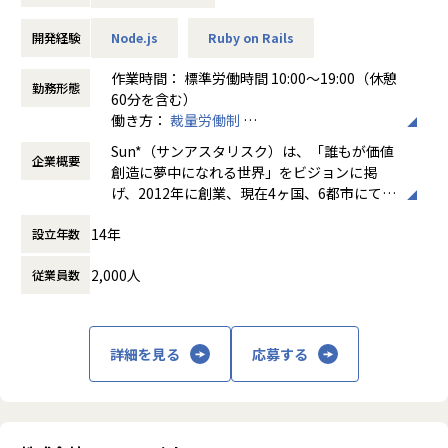
を持つ顧客」に対して開発のご提案をいただくお仕事になり
ます。
開発経験
Node.js
Ruby on Rails
・顧客課題のヒアリング、要求整理、ソリューション設計
作業時間： 標準労働時間 10:00～19:00（休憩
勤務形態
・顧客への技術提案
60分を含む）
・デモ用の簡易的なプロトタイプの実装
働き方：
裁量労働制
・見積書、提案書作成
時間外労働の有無： 有（月平均20時間）
Sun*（サンアスタリスク）は、「誰もが価値
・内部関係者との連携（開発、営業など）
企業概要
休憩時間： 60分
創造に夢中になれる世界」をビジョンに掲
げ、2012年に創業、現在4ヶ国、6都市にて1
500名以上のクリエイターやエンジニアが在
【仕事の魅力】
14年
設立年数
籍するデジタル・クリエイティブスタジオで
●当社ベトナム拠点にはハノイ工科大学の卒業生を中心とし
す。
た1000名以上の優秀なエンジニアが在籍しており、日本国内
2,000人
従業員数
ではCTO経験者を10名程度擁しています。エンジニアリン
新規事業・デジタルトランスフォーメーショ
グ・リソースの豊富さと、優秀なエンジニアに選ばれる環境
ン（DX）・プロダクト開発を成功に導くた
であることがSun* の魅力です。
め、「クリエイティブ & エンジニアリング」
●サービスを作りあげるためにはビジネス・テック・クリエ
詳細を見る
応募する
と「タレントプラットフォーム」の2つのサ
イティブそれぞれの視点が適切に融合される必要があると私
ービスラインを提供し、創業より300をこえ
たちは考えています。トップダウンではなく「各分野のプロ
るサービス・プロダクトの開発実績を誇りま
フェッショナルなメンバーこそがサービスをデザインし、か
す。当社は2020年7月31日に東証マザーズに
たちづくる」と考えるチームがSun* にはあります。
上場し、1800名規模の組織に急成長しまし