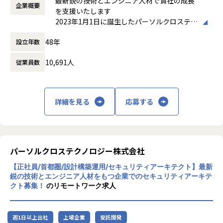
最新鋭の技術とエンジニア人材で貴社の成長
企業概要
時間外労働の有無： 有（月平均20時間）
製造業（OT）向セキュリティエンジニアは、製造業や社会
を支援いたします
休憩時間： 60分
インフラなどの制御システムをサイバー攻撃から守る専門職
2023年1月1日に誕生したパーソルクロステク
です。
ノロジーは、人と組織の生産性の向上およ
ITシステムと異なり、OT環境では稼働停止が大きな影響を及
48年
設立年数
び、エンジニアの多様なはたらき方を追求
ぼすため、安定稼働を維持しながらセキュリティ対策を講じ
し、はたらき方に変革を起こすことで社会課
る必要があります。また、長年運用されているレガシーシス
10,691人
従業員数
題の解決を図ってまいります。
テムが多く、ITとは異なる特有のリスクや課題に対応してい
研究開発・ものづくりの領域においては自動
ます。
車・航空宇宙関連機器・家電・ロボットの設
計・開発・実験におけるモデルベース開発
詳細を見る
応募する
（MBD）等を提供しており、IT領域において
【業務内容】
は情報通信、IT/インターネット、EC分野を
■具体的な業務例
中心とした幅広い業界に対してのシステム開
生産設備・工場のリスクアセスメント、サイバーセキュリテ
発・インフラ設計・評価検証業務等を提供し
ィ対策支援業務です。
ております。さらには、近年需要が拡大して
パーソルクロステクノロジー株式会社
現場の運用を理解しながら、セキュリティと安定稼働の両立
いるRPA・IoT・UWB・ドローン・セキュリ
を図ることが求められます。
【正社員/首都圏/設計構築運用/セキュリティアーキテクト】最新
ティ等の最新技術の活用についても精力的に
・セキュリティリスク評価・脆弱性診断：OT環境のリスク
鋭の技術とエンジニア人材をもつ企業でのセキュリティアーキテ
ご支援をしております。
クト募集！
のリモートワーク求人
を分析し、脆弱性の特定や対策を提案
またエンジニアに対しさまざまなはたらき方
・OT・IT融合セキュリティ対策：ITネットワークとの接続
の機会提供を行うべく、フリーランス人材の
に伴うリスクの評価と適切な対策の実施
マッチング、若手未経験エンジニア層の育成
・セキュリティ設計・導入：制御システム向けのファイアウ
週1日以上出社
上場企業
受託開発
支援等にも取り組んでおります。