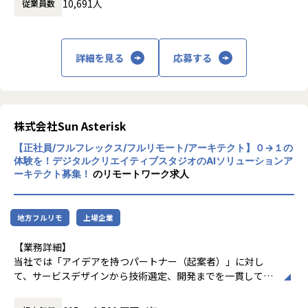
現在のセキュリティ対策は高度なスキルが求められるため、
10,691人
従業員数
題の解決を図ってまいります。
ユーザ企業もセキュリティ製品を使いこなすのが難しい現実
【プロジェクト亭】
研究開発・ものづくりの領域においては自動
があります。多くの企業では高額なセキュリティ製品の導入
〈工場セキュリティに関わるリスクアセスメント業務〉
車・航空宇宙関連機器・家電・ロボットの設
後も活用できていません。
・業界に関するガイドラインに関するギャップ分析
計・開発・実験におけるモデルベース開発
詳細を見る
応募する
それに対し当社ではセキュリティインテグレーションの専門
・工場における資産調査やセキュリティのリスクアセスメ
（MBD）等を提供しており、IT領域において
チームを編成、顧客がビジネスに集中できる安全な環境を提
ント
は情報通信、IT/インターネット、EC分野を
供しています。取り扱っている製品は、グローバル市場でト
・サイバーセキュリティの教育、リテラシー向上の支援
中心とした幅広い業界に対してのシステム開
ップクラスのものばかりです。
・ステークホルダーとの打合せ参加
発・インフラ設計・評価検証業務等を提供し
ております。さらには、近年需要が拡大して
株式会社Sun Asterisk
〈生産設備・工場ネットワークのセキュリティ導入業務〉
いるRPA・IoT・UWB・ドローン・セキュリ
【業務内容】
・セキュリティ製品のPoC/導入支援（製品選定、設計構
【正社員/フルフレックス/フルリモート/アーキテクト】０→１の
ティ等の最新技術の活用についても精力的に
■具体的な業務例
築）
体験を！デジタルクリエイティブスタジオのAIソリューションア
ご支援をしております。
ーキテクト募集！
のリモートワーク求人
・ゼロトラストネットワークアクセス実現におけるシステム
・工場ネットワークの監視（ログ分析、設定変更）
またエンジニアに対しさまざまなはたらき方
導入
・サイバーセキュリティのインシデント対応
の機会提供を行うべく、フリーランス人材の
・セキュリティ製品のデリバリー及びインテグレーション
・定例の報告書作成
マッチング、若手未経験エンジニア層の育成
（Splunk、CyberArk、Okta、CrowdStrike等の導入）
地方フルリモ
上場企業
支援等にも取り組んでおります。
・プリセールス・要件定義・提案
【業務の変更の範囲】
これからも私たちを必要としてくださるお取
【業務詳細】
無
引先企業様に対し、唯一無二かつ、高付加価
当社では「アイデアを持つパートナー（起案者）」に対し
値・高品質な「技術サービス」をご提供する
て、サービスデザインから技術選定、開発までを一貫して提
【身につくスキル／キャリアパス】
エンジニアリング企業であるよう精進してま
供しています。
■身につくスキル
いります。
スタートアップの開発支援から大手企業の新規サービス立ち
・グローバル最先端の 高度なセキュリティ技術