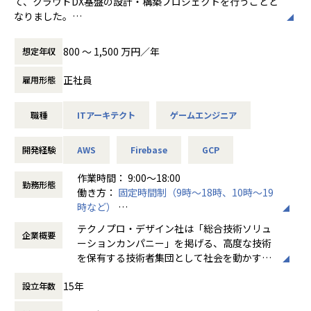
て、クラウドDX基盤の設計・構築プロジェクトを行うことと
aring/cases/
ロシェアリング」という新しい人材活用モデ
HAとの合同勉強会
なりました。
ルを確立すべく、今後もビジョン実現に向け
名実ともにDXソリューション企業としてビジネスを本格化さ
■ビジョン：「世界中の経験・知見が循環す
た事業拡大を積極的に行っていきます。
【業務の変更の範囲】
■働き方
せていきますが、パブリッククラウドのアーキテクト・P
る社会の創造」
さらに、私たちのビジョン実現を一層加速さ
800 〜 1,500 万円／年
想定年収
会社の定める範囲
基本的には週1出社ですが、相談の上フルリモート勤務も可
M・PLとして
■社名の由来：CIRCULATION（サーキュレ
せるため、「人とソフトウェアの共進化」を
能です。（3ヶ月に一度実施する対面のチーム合宿の参加は
活躍いただける方を募集いたします。
ーション） ＝ 循環
掲げるPKSHA Technologyグループへ参画し
正社員
雇用形態
必須）
国内最大手、DX、最上流、大規模のフィールドで市場価値高
企業や組織の成り立ちは様々ですが、私たち
ました。同グループの最先端AI技術と私たち
く、お持ちの能力とご経験を発揮してみませんか。
にはまず初めに、実現したい未来がありまし
のプロシェアリング事業を掛け合わせること
職種
ITアーキテクト
ゲームエンジニア
多くの方のご応募をお待ちしております。
た。少子高齢化による労働力の減少に始ま
で、「知のめぐり」の質とスピードを飛躍的
【チーム環境観点の魅力】
り、シニア世代の働き方、産後女性の復職、
に向上させ、社会全体の課題解決に貢献して
★フラットな組織文化
【仕事内容詳細】
中小企業の事業承継問題など、日本は国の経
開発経験
いきます。
AWS
Firebase
GCP
・職種や雇用形態による垣根のないフラットな組織で、多様
●DXクラウドアーキテクト/PM
済発展において多くの課題を抱えています。
なバックグラウンドを持つメンバー間でお互いを尊重して業
・提案、要件定義、基本設計
従来の企業と個人が「雇用」という形で繋が
作業時間： 9:00～18:00
＜事業・サービスラインナップ＞
勤務形態
務に取り組める
・詳細設計/構築/テスト/デリバリ工程のリード
るというあり方では、これらの課題に対応す
働き方：
固定時間制（9時～18時、10時～19
・プロシェアリングコンサルティングサービ
●DXクラウドPL
ることが困難な状況になってきています。ま
時など）
ス：外部のプロの経験・知見を複数の企業で
★ ビジネス/開発の壁がない文化
・要件定義、基本設計、プロジェクトリード
た、世界に目を向けると、貧困や紛争など課
時間外労働の有無： 有（月平均20時間）
シェアし、経営課題を解決するサービス
テクノプロ・デザイン社は「総合技術ソリュ
・要求検討段階から開発担当者が参画し、ビジネスの現場理
・詳細設計/構築/テスト/デリバリ工程のマネジメント
企業概要
題はより深刻です。生まれた国や環境によっ
休憩時間： 60分
・FLEXY（フレキシー）サービス：ハイクラ
ーションカンパニー」を掲げる、高度な技術
解が深い状態で開発に臨むことができる
※ご希望やご経験、スキルを十分考慮し最適なポジションを
て教育や機会の格差が生まれてしまう。そん
スのエンジニア・デザイナーと共にIT課題を
を保有する技術者集団として社会を動かすこ
・事業課題の本質を理解した上で技術的ソリューションを提
お任せいたします
な不平等・不条理も解決していきたいと考え
解決するサービス
とを志し、活動しています。
供しフィードバックを得ることができる
ました。
・Open Idea（オープン・アイデア）サービ
15年
設立年数
・技術的な課題感についてもフラットに議論し、取り扱うこ
【チーム体制】
ス：プロ人材と共に、アイデア出しから事業
ビジネスモデルはアウトソーシング領域全域
とができる
2-3名のチームでプロジェクトに対応します。
■コンセプト：「知のめぐりをよくする」
企画立案、実行推進を行う新規事業共創サー