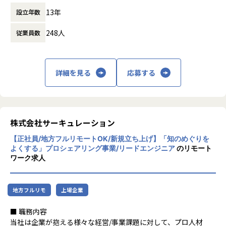
ング事業を提供しています。
- エンジニアメンバーの技術メンター、アーキテクチャレビ
13年
設立年数
プロシェアリングとは、ビジネスや経営に関
ューの主導
する専門性の高い知見を持つ外部のプロの経
- 必要に応じてコードレベルでの調査や設計レビューを通し
248人
従業員数
験・知見を複数の企業でシェアし、経営課題
た技術的意思決定の主導
を解決する新しいコンサルティングサービス
- ビジネス要件を技術仕様に落とし込み、実装可能な設計に
です。
変換
30,002 人（2025年4月末時点）の豊富なプロ
詳細を見る
応募する
- 技術選定から実装まで、エンドツーエンドでプロジェクト
人材データベースを活かし、多様な業界・業
をリード
種の多岐にわたる経営課題・テーマに対し
て、課題解決に向けたサービスの提供が可能
3. ステークホルダーマネジメント
です。
- PdM/開発メンバー/ビジネス側との連携による実装・移行計
プロ人材は大手企業の経営者・CxOや、新進
株式会社サーキュレーション
画の策定と推進
気鋭のベンチャーで事業拡大を牽引してきた
※ステークホルダーとのコミュニケーションを一手にお任せ
【正社員/地方フルリモートOK/新規立ち上げ】「知のめぐりを
人材等、20代から70代まで豊富な経験・知見
するわけではなく、適切な担当者と協調しながら進めていた
よくする」プロシェアリング事業/リードエンジニア
のリモート
を有するプロフェッショナルな方々であり、
だきます
ワーク求人
プロ人材と協業しながら法人企業の課題解決
を行います。
■ 組織構成
これまでのコンサルティング実績は5,617社
同組織は事業責任者1名、Bizdev3名、エンジニア7名(うち業
地方フルリモ
上場企業
／21,499件プロジェクト（2025/4月末時点）
務委託4名)、カスタマーサクセス2名で構成しています。30
となっており、本社を含めて全国に8拠点を
代〜40代が中心となり中途社員、業務委託メンバーが多く活
■ 職務内容
展開。日本全国のあらゆる企業を対象に「プ
躍する組織です。
当社は企業が抱える様々な経営/事業課題に対して、プロ人材
ロシェアリング」という新しい人材活用モデ