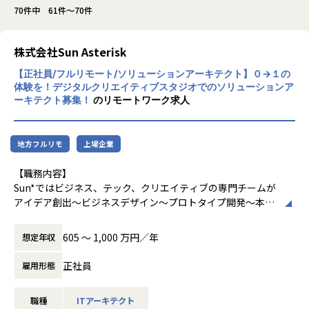
70件中 61件～70件
株式会社Sun Asterisk
【正社員/フルリモート/ソリューションアーキテクト】０→１の
体験を！デジタルクリエイティブスタジオでのソリューションア
ーキテクト募集！
のリモートワーク求人
地方フルリモ
上場企業
【職務内容】
Sun*ではビジネス、テック、クリエイティブの専門チームが
アイデア創出〜ビジネスデザイン〜プロトタイプ開発〜本開
発〜グロースを包括的に支援しております。
弊社ではサービスデザインから開発までをサービスとして提
605 〜 1,000 万円／年
想定年収
供しており、0 → 1ベースでの開発や大手企業のシステム開
発のご支援、またPoCプロジェクトへの参画を行っておりま
正社員
雇用形態
す。
職種
ITアーキテクト
ご担当いただくお仕事は下記となっており、「事業アイデア