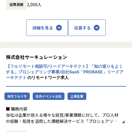
トップダウンではなく各分野のプロフェッショナルなメンバ
◆具体的なPJ事例
2,000人
従業員数
ーこそがサービスをデザインし、かたちづくると考えるチー
大手通信サービス企業での特権ID管理におけるライブモニタ
新規事業・デジタルトランスフォーメーショ
ムがSun Asteriskにはあります。
リング機能の実装
ン（DX）・プロダクト開発を成功に導くた
●今、様々なタイプの新しいサービス・価値を届けたいとい
不正な権限付与による情報漏洩を防ぐために、CyberArkを
め、「クリエイティブ & エンジニアリング」
う気持ちをもったクライアントが集まっています。
導入し、作業者/再鑑者の2名作業を強制するライブモニタリ
詳細を見る
応募する
と「タレントプラットフォーム」の2つのサ
サービス立ち上げの最初から関わるため、その技術選定・設
ング機能を実装
ービスラインを提供し、創業より300をこえ
計・開発を行うため、制約なく本質的に必要なことを選択で
るサービス・プロダクトの開発実績を誇りま
きる環境です。
【業務の変更の範囲】
す。当社は2020年7月31日に東証マザーズに
●国籍ひとつをとっても日本・ベトナム・ペルー・オラン
無
上場し、1800名規模の組織に急成長しまし
株式会社サーキュレーション
ダ・タイ出身などのメンバーからなる多様性のある組織のな
た。
かで、さまざまな視点、知見、文化をもったメンバーとのチ
【フルリモート相談可/リードアーキテクト】「知の巡りをよく
ーム開発が可能です。
する」プロシェアリング事業/自社SaaS「PROBASE」リードア
Sun*は世界平和を目指します。 世界を見渡せ
ーキテクト
のリモートワーク求人
ば、SDGsで語られるような大きな社会課題
【風土・働き方】
から、身の回りの小さな生活の課題まで様々
当社は個人がベストのパフォーマンスを発揮できる働き方を
な課題があふれています。私たちはそういっ
推奨しています。コアタイムなしのマンスリーフレックス制
地方フルリモ
社内イベント出社
上場企業
た課題解決に、デジタルテクノロジーとクリ
度を導入しており、プライベートな予定や家庭の事情に合わ
エイティブで挑んでいきます。
せて勤務時間を調整したりリモートワークを活用したり、
■ 職務内容
様々なフィールドのメンバーがそれぞれのスタイルで力を発
当社は企業が抱える様々な経営/事業課題に対して、プロ人材
そして課題解決の先の未来、人がそれぞれ思
揮しています。
の経験・知見を活用した課題解決サービス「プロシェアリン
い描く価値を、「自由に創造できる世界」の
グコンサルティング」を展開しています。
実現を目指します。 だれもが子供の頃のよう