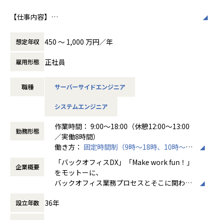
能
【仕事内容】
※ご本人のご希望やご志向に合わせて、キャリアを作ってい
働き方/リモートワーク
大手企業を中心にとしたさまざまな業界のWebアプリやモバ
くことが可能です。
ホープスでは、リモートワーク活用があり平
イルアプリの上流から開発工程までをご担当いただきます。
均週2～3日の在宅勤務が可能です。転勤はな
450 〜 1,000 万円／年
想定年収
要件定義・開発・運用まで一貫して携わることができ、多く
【キャリアパス※一例です※】
く、プロジェクトに応じて柔軟な働き方がで
のアプリケーション開発を経験することが可能です。
事業拡大フェーズだからこそ、決められたキャリアに沿うだ
きます。残業は月平均10時間程度と少なく、
正社員
雇用形態
けではなく、ご自身の強みや志向に応じて幅広いキャリア形
ワークライフバランスを重視した環境が整っ
【プロジェクト例】
成が可能です。
ています。
職種
サーバーサイドエンジニア
■大手ネットバンキング向けシステム画面設計
・ServiceNow PMとしてプロジェクトマネジメントの専門性
担当領域：要件定義／基本設計／詳細設計／実装
を高めるキャリア
システムエンジニア
言語：Objectve-C、Swift OS：IOS/Android
・ServiceNowアーキテクトとして技術領域を牽引するキャ
リア
作業時間： 9:00～18:00（休憩12:00～13:00
■公庁向け大規模Web・モバイルアプリ開発プロジェクト
・新規プロジェクト立ち上げや標準化推進など、事業成長に
勤務形態
／実働8時間）
担当領域：要件定義／基本設計／詳細設計／実装／テスト／
直結する役割を担うキャリア
働き方：
固定時間制（9時～18時、10時～19
リリース／運用保守
・メンバー育成や組織づくりを推進するマネジメントキャリ
時など）
言語：React（TypeScript）Spring Boot（Java）OS：Linu
「バックオフィスDX」「Make work fun！」
ア
企業概要
時間外労働の有無： 有（月平均10時間）
x
をモットーに、
・将来的に組織マネージャーとして事業・組織運営を担うキ
休憩時間： 60分
React Native（TypeScript）OS：Android
バックオフィス業務プロセスとそこに関わる
ャリア
人たちの働き方を変えていくことを通して、
■生保業界向け顧客情報管理Webアプリケーションのマイグ
36年
設立年数
企業競争力を向上させることを使命としてい
【事業責任者からのメッセージ】
レーションと新機能の追加​
ます。
世界基準でみたときに、世界ではポピュラーだけど日本で