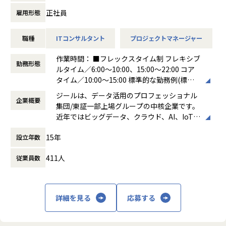
ける会社が「100年企業」であると信じてい
共同策定
ます。お客様に対する長期的な貢献を果たす
正社員
雇用形態
-営業部門と連携した提案活動および受注に向けたアクシ
ことに最大の意義をもって事業活動に取り組
ョン推進
んで参ります。
職種
ITコンサルタント
プロジェクトマネージャー
-ステアリングコミッティの設計・運営（経営層との合意
形成）
作業時間： ■フレックスタイム制 フレキシブ
-顧客との関係構築およびリレーション強化
勤務形態
ルタイム／6:00～10:00、15:00～22:00 コア
-社内外ステークホルダーとの調整・ファシリテーション
タイム／10:00～15:00 標準的な勤務例(標準
※データ領域については、専門的な開発スキルは必須では
労働時間)／9:00～18:00
なく、顧客折衝の場においてコミュニケーションが取れるレ
ジールは、データ活用のプロフェッショナル
企業概要
働き方：
フレックス制（コアタイムあり）
ベルで問題ありません。
集団/東証一部上場グループの中核企業です。
時間外労働の有無： 有（月平均19時間）
近年ではビッグデータ、クラウド、AI、IoTを
休憩時間： 60分
活用した事例も増加し、顧客のDX推進を支援
■担当頂きたいミッション
15年
設立年数
する立場にスコープを拡張しています。
・顧客と共に中長期のロードマップを策定し、新たなビジネ
ス機会を創出する
411人
従業員数
顧客の大半は大手企業となっており、30年以
・プラチナカスタマー（年間売上1億円以上）のアカウントP
上データ活用領域に特化してきたナレッジ/市
Mを担当
場からの信頼が強固な経営基盤を支えていま
・アカウントプランを策定し、営業と連携して提案〜受注ま
す。
詳細を見る
応募する
でをリード
・ステアリングコミッティを通じた意思決定支援・関係強化
■Mission：専門性と技術力、高度な分析ノ
ウハウの提供