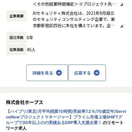
＜その他就業時間補足＞ ※プロジェクト先に
▼G3（Senior Manager）1,200～1,900万円｜
よる。 ※シニアコンサルタント以上は専門業
■募集グレード
AIセキュリティ株式会社は、2021年9月設立
EDR／エンドポイントセキュリティ領域で複数プロジェクト
企業概要
務型裁量労働制（みなし労働時間8時間）の
G3～G7（経験に応じて決定）
のセキュリティコンサルティング企業で、東
／ユニットを統括し、顧客の部長・CxOクラスとの折衝、
場合、時間外労働なし
京都新宿区四谷に本社を構えています。企業
提案・受注から納品までをリードできる方（実務目安7～10
働き方：
裁量労働制
理念として「攻め」と「守り」の両立を掲
年以上）。
時間外労働の有無： 有（月平均0時間～30時
■想定年収（グレード別）
6年
設立年数
げ、企業の持続的な成長と価値向上を支援す
間）
▼G3（Senior Manager）1,200～1,900万円｜
る総合型ファームです。主な事業は、IT戦略
▼G4（Manager）1,000～1,400万円｜
休憩時間： 60分
担当領域で7～10年以上の実務。複数のプロジェクトやチー
45人
従業員数
コンサルティング、サイバーセキュリティコ
EDR／エンドポイントセキュリティ領域でプロジェクト責任
ムを統括し、プロジェクトマネージャー／プロジェクトリー
ンサルティング、AI Securityコンサルティン
者（PM・PL）として案件を完遂できる方（実務目安5年以
ダーとして
グ、ゼロトラスト環境の構築・運用支援、セ
上、またはPM・PL経験）。
案件を完遂。顧客の部長・CxOクラスと折衝し、提案・受注
キュリティ顧問サービス、人材紹介・採用支
詳細を見る
応募する
から納品までをリードした実績。
援などです。AI活用の拡大に伴うセキュリテ
※本求人はManager／Senior Manager／Director（ユニッ
ィリスクへの対応を強みとし、リスク管理か
トリーダー以上）を対象とした募集です。
▼G4（Manager）1,000～1,400万円｜
ら組織体制構築、人材確保まで幅広く支援し
プロジェクトマネージャー／プロジェクトリーダーとしての
ています。また、ISO/IEC 27001（ISMS認
【業務の変更の範囲】
経験、または実務5年以上。要件定義から実行・納品まで一
証）およびプライバシーマークを取得してお
会社の規定に準ずる
株式会社ホープス
貫して担当し、
り、高い情報セキュリティ水準を維持してい
プロジェクトの責任者として推進した実績（チームメンバー
【ハイブリ/東京/月平均残業10時間/昇給率7.2％/70歳定年/Servi
ます。大手コンサルティングファーム、SIe
としての従事も相談可）。
ceNowプロジェクトマネージャー】プライム市場上場SHIFTグ
r、医療機器メーカー、印刷会社など多様な業
ループで30年以上のの実績あるERP導入支援企業！
のリモート
界との取引実績を持つ成長企業です。
ワーク求人
▼G5（Senior Consultant）800～1,000万円｜