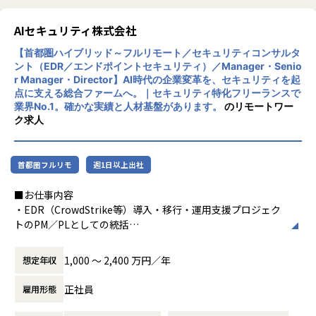
多様な企業活動の情報の価値転換というニー
■このポジションの魅力
ズに応えるため、私たちは「プロフェッショ
AIセキュリティ株式会社
・顧客と「共に事業を創る」経験ができる
ナルサービスの大衆化」をミッションとして
-単発案件ではなく、中長期視点で顧客のビジネス成長に
【首都圏ハイブリッド～フルリモート／セキュリティコンサルタ
掲げております。高い専門性を持った技術
関与できます。
ント（EDR／エンドポイントセキュリティ）／Manager・Senio
力、深い経験から得られた多様性のある高度
r Manager・Director】AI時代の企業変革を、セキュリティを起
・大手企業の意思決定層と直接対峙できる
な分析力をハイクオリティ＆ローコストで提
点に支える総合ファームへ。｜セキュリティ特化フリーランスで
-ステアリングコミッティ等を通じ、経営層との議論・合
供することで、企業の競争優位確保に貢献す
業界No.1。確かな実績と人材基盤があります。
のリモートワー
意形成をリードします。
ることを私たちは使命としております。
ク求人
・裁量の大きいアカウント経営に近い役割
-アカウントプラン策定から案件創出・実行まで一気通貫
■Vision：100年企業の創造
で関われます。
私たちはビジョンとして「100年企業の創
首都圏フルリモ
週1日以上出社
・技術に縛られず価値創出に集中できる
造」を掲げて、理想企業の創造に向け、「社
-データ領域の専門開発は不要。PM・ビジネス視点を活か
員全員が燃える会社」を目指しています。理
■お仕事内容
せる環境です。
想企業とは「他者貢献」を通して誰よりも発
・EDR（CrowdStrike等）導入・移行・運用支援プロジェク
・セカンドキャリアとしてのフィット
展する企業です。そして、社員全員が燃え続
トのPM／PLとしての統括
-ラインマネジメント経験を活かしつつ、再び顧客最前線で
ける会社が「100年企業」であると信じてい
・顧客のエンドポイントセキュリティ方針・アーキテクチャ
価値発揮が可能です。
ます。お客様に対する長期的な貢献を果たす
の構想策定、設計のリード
1,000 〜 2,400 万円／年
想定年収
ことに最大の意義をもって事業活動に取り組
・SOC／MDR運用設計、インシデント対応（IR）体制構築の
んで参ります。
支援
■組織紹介（アカウントマネジメント室について）
正社員
雇用形態
・検知ルール・運用プロセスの高度化、チューニング方針の
アカウントマネジメント室は、当社の主要顧客（エンタープ
策定と品質管理