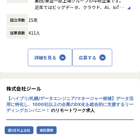
集団/東証一部上場グループの中核企業です。
時間外労働の有無： 有（月平均19時間）
近年ではビッグデータ、クラウド、AI、IoTを
休憩時間： 60分
【業務の変更の範囲】
活用した事例も増加し、顧客のDX推進を支援
適正に応じて、会社の指示する業務への異動を命じることが
15年
設立年数
する立場にスコープを拡張しています。
ある
411人
従業員数
顧客の大半は大手企業となっており、30年以
上データ活用領域に特化してきたナレッジ/市
場からの信頼が強固な経営基盤を支えていま
す。
詳細を見る
応募する
■Mission：専門性と技術力、高度な分析ノ
ウハウの提供
多様な企業活動の情報の価値転換というニー
ズに応えるため、私たちは「プロフェッショ
株式会社ジール
ナルサービスの大衆化」をミッションとして
【ハイブリ/札幌/データエンジニア/マネージャー候補】データ活
掲げております。高い専門性を持った技術
用に特化し、1000社以上の企業のDX化を総合的に支援するリー
力、深い経験から得られた多様性のある高度
ディングカンパニー！
のリモートワーク求人
な分析力をハイクオリティ＆ローコストで提
供することで、企業の競争優位確保に貢献す
ることを私たちは使命としております。
週1日以上出社
受託開発
■Vision：100年企業の創造