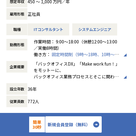
ホープスでは、リモートワーク活用があり平
ef%bc%9a%e3%81%8a%e5%ae%a2%e6%a7%98%e
450 〜 1,000 万円／年
想定年収
要件定義から開発・導入フェーズまで、まずはこれまでのご
是非ご覧ください！
均週2～3日の在宅勤務が可能です。転勤はな
3%81%ae%e6%a5%ad%e5%8b%99%e6%94%b9%e
経験に近しい領域をご担当いただきます。
HOPES blog：https://blog.hopes-ise.co.jp/
く、プロジェクトに応じて柔軟な働き方がで
5%96%84%e3%83%bb%e5%8a%b9%e7%8e%87%e
正社員
雇用形態
またキャリアビジョンに合わせて、下流から上流工程にステ
きます。残業は月平均10時間程度と少なく、
5%8c%96/
ップアップが可能な環境です。
注目記事
ワークライフバランスを重視した環境が整っ
職種
ITコンサルタント
システムエンジニア
「DX推進の最前線：お客様の社内DX推進って実際何をやっ
ています。
【会社概要】
Outsystems以外のローコード製品へのリスキルもできる環
ているの？」
「バックオフィスDX」「Make work fun！」をモットー
作業時間： 9:00～18:00（休憩12:00～13:00
境なので、スキルの幅を広げることも可能です！
https://blog.hopes-ise.co.jp/%e3%80%90%e3%83%9
勤務形態
に、バックオフィス業務とそこに関わる人たちの働き方を変
／実働8時間）
7%e3%83%ad%e3%82%b8%e3%82%a7%e3%82%af%
えていくことを通して、企業競争力を向上させることを使命
働き方：
固定時間制（9時～18時、10時～19
《具体的な業務内容》
e3%83%88%e7%b4%b9%e4%bb%8b%e3%80%91dx%
としています。
時など）
・要件定義・基本設計・詳細設計
e6%8e%a8%e9%80%b2%e3%81%ae%e6%9c%80%e
「バックオフィスDX」「Make work fun！」
「ヒトが元気になれば、ビジネスも活性化する。」
企業概要
時間外労働の有無： 有（月平均10時間）
・Outsystemsを用いたアプリ開発・テスト
5%89%8d%e7%b7%9a%ef%bc%9a%e3%81%8a%e5%
をモットーに、
HOPESはヒトが何をすべきかを追求し、ITの力で “働くを
休憩時間： 60分
・API／外部システムとの連携
ae%a2%e6%a7%98%e3%81%ae%e7%a4%be/
バックオフィス業務プロセスとそこに関わる
もっと楽しく” へリノベートすることで社会に貢献します。
・既存システムの改善・運用保守
人たちの働き方を変えていくことを通して、
・顧客との要件整理・業務改善提案
【業務の変更の範囲】
36年
設立年数
企業競争力を向上させることを使命としてい
当社はクラウドERPの構築・導入コンサルテーションを中
IT開発関連業務
ます。
心に、その他のパッケージ、スクラッチ開発による各種業務
772人
従業員数
システムの開発を手がける会社です。
【ローコード開発で実現できる世界】
株式会社ホープスは、ERP・EPMを中心とし
■ユーザーの「期待以上」のシステムを「迅速」に届ける
た基幹系システムの支援を主軸に、スクラッ
【業務の変更の範囲】
社会
チ開発やコンサルティングまで幅広いサービ
IT開発関連業務
簡単
新規会員登録（無料）
詳細を見る
応募する
30秒
スを提供しています。クラウドERPやローコ
【なぜホープスがするのか？】
ード開発を柱とし、業務効率化やDX推進、経