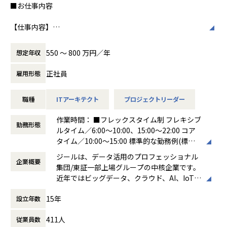
■お仕事内容
私たちはビジョンとして「100年企業の創
造」を掲げて、理想企業の創造に向け、「社
【仕事内容】
員全員が燃える会社」を目指しています。理
日本企業のデジタルトランスフォーメーションの実現に貢献
想企業とは「他者貢献」を通して誰よりも発
するため、ビックデータの活用支援を行います。データ蓄
展する企業です。そして、社員全員が燃え続
550 〜 800 万円／年
想定年収
積・加工・分析し、経営層の意思決定に活用する BI(Busines
ける会社が「100年企業」であると信じてい
s Intelligence）やAzure、AWS、GCPなどのクラウド、AI、
ます。お客様に対する長期的な貢献を果たす
正社員
雇用形態
機械学習などを含むデータプラットフォームの導入から実行
ことに最大の意義をもって事業活動に取り組
支援までを行っています。ご入社後は、新設された札幌オフ
んで参ります。
職種
ITアーキテクト
プロジェクトリーダー
ィスにて事業、そして組織拡大に貢献いただきたいと考えて
おります。
作業時間： ■フレックスタイム制 フレキシブ
勤務形態
ルタイム／6:00～10:00、15:00～22:00 コア
●直案件が多く、エンドユーザー様とのやり取りも多く発生
タイム／10:00～15:00 標準的な勤務例(標準
します。クライアントの要望に沿ったデータプラットフォー
労働時間)／9:00～18:00
ムの企画、設計、実装まで、プロジェクトに一気通貫で関わ
ジールは、データ活用のプロフェッショナル
企業概要
働き方：
フレックス制（コアタイムあり）
って頂きます。
集団/東証一部上場グループの中核企業です。
時間外労働の有無： 有（月平均19時間）
●主に要件定義からテストまでお任せします。開発だけでな
近年ではビッグデータ、クラウド、AI、IoTを
休憩時間： 60分
く、DB、インフラ、プロジェクト管理、エンドユーザーと
活用した事例も増加し、顧客のDX推進を支援
のコミュニケーション能力など、幅広い経験に基づくスキル
15年
設立年数
する立場にスコープを拡張しています。
アップ・キャリアアップが可能な環境です。
●エンドユーザー様と直接やり取りをする立場であり、要件
411人
従業員数
顧客の大半は大手企業となっており、30年以