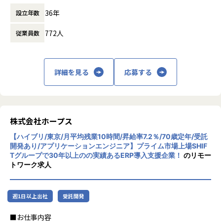
ち上げや標準化推進、若手メンバーの育成など、事業成長を
人たちの働き方を変えていくことを通して、
支える中核メンバーとしての活躍も期待しています。
36年
設立年数
企業競争力を向上させることを使命としてい
現在30人規模事業部において、資格取得者数が70%を超えて
ます。
きており、事業部全体でメンバーの育成に力を入れておりま
772人
従業員数
す。
株式会社ホープスは、ERP・EPMを中心とし
より育成に力を入れていきますので、メンバー育成にも大き
た基幹系システムの支援を主軸に、スクラッ
く携わることが可能です。
チ開発やコンサルティングまで幅広いサービ
詳細を見る
応募する
当社はSHIFTグループの強みを活かしながら、ERP・CRM・
スを提供しています。クラウドERPやローコ
EPM領域を中心としたDX支援を展開しており、ServiceNow
ード開発を柱とし、業務効率化やDX推進、経
事業についても今後の成長領域として投資を進めています。
営分析、マーケティングなど多岐にわたるソ
事業拡大フェーズだからこそ、プロジェクト推進だけではな
リューションを展開。特に、SAP S/4HANA®
く、組織やサービスづくりにも携わることが可能です。
CloudやOracle ERP Cloudなどを活用し、企
株式会社ホープス
業の業務プロセスを最適化し、経営管理の強
＜ポジションの魅力＞
【ハイブリ/東京/月平均残業10時間/昇給率7.2％/70歳定年/受託
化を図っています1。
・顧客と直接コミュニケーションを取りながらプロジェクト
開発あり/アプリケーションエンジニア】プライム市場上場SHIF
Tグループで30年以上のの実績あるERP導入支援企業！
のリモー
を推進できる
社風/文化
トワーク求人
・プロジェクトマネジメントやServiceNow導入の上流工程
ホープスは、若手社員が活躍できる環境で、
に幅広く携わることができる
社内の風通しが良く、活気に満ちた雰囲気が
・拡大フェーズの組織において、新規プロジェクト立ち上げ
特徴です。多様性を重視し、様々な国籍や背
週1日以上出社
受託開発
や組織づくりにもチャレンジできる
景を持つ社員が協力し合いながら働いていま
・ServiceNow PMやアーキテクトとして専門性を高めなが
す。チームワークを大切にし、社員同士のコ
■お仕事内容
ら、将来的には組織マネージャーとしてのキャリア形成も可
ミュニケーションが活発です2。