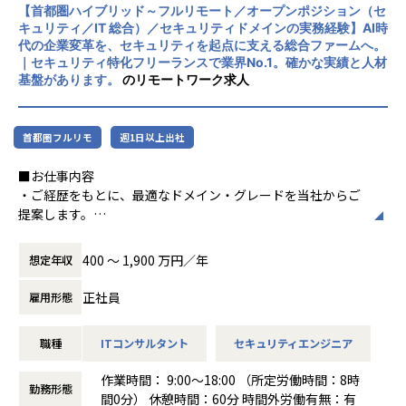
織そのものを創っていただくフェーズにあります。
【首都圏ハイブリッド～フルリモート／オープンポジション（セ
ます。大手コンサルティングファーム、SIe
製品導入の担当者から、顧客の防御戦略を描くコンサルタン
キュリティ／IT 総合）／セキュリティドメインの実務経験】AI時
r、医療機器メーカー、印刷会社など多様な業
代の企業変革を、セキュリティを起点に支える総合ファームへ。
トへ。その転換を、統括者の立場で実現できます。
界との取引実績を持つ成長企業です。
｜セキュリティ特化フリーランスで業界No.1。確かな実績と人材
基盤があります。
のリモートワーク求人
■関連する専門領域
首都圏フルリモ
週1日以上出社
※CrowdStrikeのご経験を軸に、以下の領域のご経験を活か
していただけます。
■お仕事内容
EDR・EPP導入／エンドポイント防御設計／SOC・MDR運用
・ご経歴をもとに、最適なドメイン・グレードを当社からご
／インシデントレスポンス（IR）／
提案します。
デジタルフォレンジック／脅威ハンティング／UEM・MDM
・23の専門ドメインに完全に当てはまらない方も、セキュリ
／ゼロトラストエンドポイント
ティ領域で活躍したい方を歓迎します。
400 〜 1,900 万円／年
想定年収
■想定年収（グレード別）
正社員
雇用形態
■このポジションの魅力
▼G2（Director）1,800～2,400万円｜
特定ドメインに縛られず、ご経歴に最も合う領域・グレード
EDR／エンドポイントセキュリティ領域全体の事業・売上責
職種
ITコンサルタント
セキュリティエンジニア
を当社からご提案します。
任を担い、大型案件のクロージング、
セキュリティ未経験でも、IT・コンサルの素養を活かして成
顧客CxOリレーション、組織拡大まで牽引できる方（実務目
作業時間： 9:00～18:00 （所定労働時間：8時
長市場でキャリアを築けるポジションです。
安10年以上）。
勤務形態
間0分） 休憩時間：60分 時間外労働有無：有