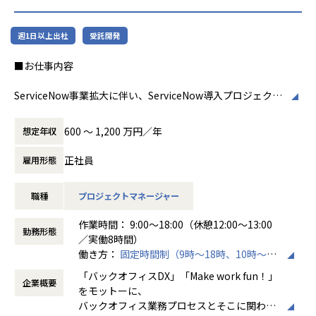
実務3～5年。小規模プロジェクトのリード、または顧客との
折衝・要件すり合わせの経験。担当業務を独力で完遂できる
週1日以上出社
受託開発
水準。
■お仕事内容
▼G6（Consultant）400～800万円｜
実務1～3年。課題の分析、成果物（資料・設計書・報告書
ServiceNow事業拡大に伴い、ServiceNow導入プロジェクト
等）の作成、顧客対応を担当した経験。基礎的なスキルが身
の中核を担っていただくポジションです。
についている水準。
ServiceNowは企業のDX推進を支えるプラットフォームとし
600 〜 1,200 万円／年
想定年収
て、ITサービスマネジメント領域のみならず、顧客管理、人
▼G7（Associate / Senior Associate）400～600万円｜
事領域、業務ワークフロー改革など幅広い分野で活用されて
実務0～2年。リサーチ・分析・資料作成を担える素養（第二
正社員
雇用形態
おり、当社においても引き合いが急速に増加しています。
新卒・未経験から応募可）。IT・コンサルティングの基礎、
本ポジションでは、ServiceNow導入プロジェクトにおける
または学習意欲・関連資格で素養を示せる方。
職種
プロジェクトマネージャー
プロジェクトマネジメントやソリューションアーキテクチャ
設計など、上流工程を中心とした業務をお任せします。
【業務の変更の範囲】
作業時間： 9:00～18:00（休憩12:00～13:00
これまでのご経験やスキルに応じて、プロジェクト計画の策
会社の規定に準ずる
勤務形態
／実働8時間）
定、進捗・品質・課題管理、顧客との各種調整やステークホ
働き方：
固定時間制（9時～18時、10時～19
ルダーマネジメント、ServiceNowを活用したソリューショ
時など）
ン設計、技術方針策定、開発チームのリードなどをご担当い
「バックオフィスDX」「Make work fun！」
企業概要
時間外労働の有無： 有（月平均10時間）
ただきます。
をモットーに、
休憩時間： 60分
また、組織拡大フェーズにあるため、新規プロジェクトの立
バックオフィス業務プロセスとそこに関わる