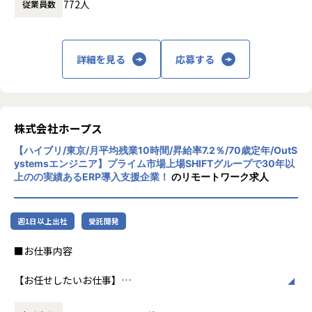
担当領域：要件定義／基本設計／詳細設計／実装
772人
従業員数
はまだ浸透していないソリューションがたくさんあります。
言語：Java、Spring
株式会社ホープスは、ERP・EPMを中心とし
また、日本に入ってきているものの、認知度の低いツール
た基幹系システムの支援を主軸に、スクラッ
もたくさんあります。
【ホープスの魅力】
チ開発やコンサルティングまで幅広いサービ
ホープスではそういったソリューションやツールの導入・
詳細を見る
応募する
・Udemyを会社負担で活用、資格取得奨励制度など、従業員
スを提供しています。クラウドERPやローコ
開発を積極的に推進しております。
のスキルアップも応援！
ード開発を柱とし、業務効率化やDX推進、経
・「世界基準で通用するエンジニアスキルを身に着け
・成果主義で30代前半にマネジメントを任される例もあり！
営分析、マーケティングなど多岐にわたるソ
る」
・明確な評価制度「昇給率7.7％」
リューションを展開。特に、SAP S/4HANA®
・「日本で新しいマーケットを開拓する」
・入社月から有休5日付与
CloudやOracle ERP Cloudなどを活用し、企
・「日本でもっと浸透させ、よりよい未来を創る」
株式会社ホープス
業の業務プロセスを最適化し、経営管理の強
こういった想いをもったメンバーがたくさんいます！
【募集背景】
【ハイブリ/東京/月平均残業10時間/昇給率7.2％/70歳定年/OutS
化を図っています1。
このような環境下で一緒に成長していきたいと思っていた
ystemsエンジニア】プライム市場上場SHIFTグループで30年以
売上過去最高記録を更新している当社では、今まさに第二次
だける方からのご応募をお待ちしております！
上のの実績あるERP導入支援企業！
のリモートワーク求人
創業期として
社風/文化
準大手から中堅規模の企業に特化して、プライム案件やERP
ホープスは、若手社員が活躍できる環境で、
＜ホープスBLOGもご覧ください＞
導入案件、DX推進案件の拡大に注力しております。
社内の風通しが良く、活気に満ちた雰囲気が
プロジェクトの具体例やホープスの社風が分かる記事を掲載
週1日以上出社
受託開発
年間120%成長を続けており成長の過渡期にある中で、
特徴です。多様性を重視し、様々な国籍や背
しております！
アプリエンジニアとして組織を一緒に作っていただける方を
景を持つ社員が協力し合いながら働いていま
是非ご覧ください！
■お仕事内容
募集しております。
す。チームワークを大切にし、社員同士のコ
HOPES blog：https://blog.hopes-ise.co.jp/
ミュニケーションが活発です2。
ServiceNowPJ blog：https://blog.hopes-ise.co.jp/service
【お任せしたいお仕事】
＜ホープスBLOG＞
now%e5%b0%8e%e5%85%a5%e3%83%97%e3%83%a
Outsystemsを用いた業務システム開発チームの一員とし
プロジェクトの具体例やホープスの社風が分かる記事を掲載
働き方/リモートワーク
d%e3%82%b8%e3%82%a7%e3%82%af%e3%83%88%
て、システムの導入・開発を行うポジションです。
しております！