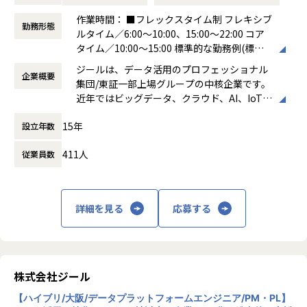
●主に要件定義からテストまでお任せします。開発だけでな
作業時間： ■フレックスタイム制 フレキシブ
く、DB、インフラ、プロジェクト管理、エンドユーザーと
勤務形態
ルタイム／6:00～10:00、15:00～22:00 コア
のコミュニケーション能力など、幅広い経験に基づくスキル
タイム／10:00～15:00 標準的な勤務例(標準
アップ・キャリアアップが可能な環境です。
労働時間)／9:00～18:00
●エンドユーザー様と直接やり取りをする立場であり、要件
ジールは、データ活用のプロフェッショナル
企業概要
働き方：
フレックス制（コアタイムあり）
定義など上流工程に携われます。
集団/東証一部上場グループの中核企業です。
時間外労働の有無： 有（月平均19時間）
近年ではビッグデータ、クラウド、AI、IoTを
休憩時間： 60分
【業務の変更の範囲】
活用した事例も増加し、顧客のDX推進を支援
適正に応じて、会社の指示する業務への異動を命じることが
15年
設立年数
する立場にスコープを拡張しています。
ある
411人
従業員数
顧客の大半は大手企業となっており、30年以
上データ活用領域に特化してきたナレッジ/市
場からの信頼が強固な経営基盤を支えていま
す。
詳細を見る
応募する
■Mission：専門性と技術力、高度な分析ノ
ウハウの提供
多様な企業活動の情報の価値転換というニー
ズに応えるため、私たちは「プロフェッショ
株式会社ジール
ナルサービスの大衆化」をミッションとして
【ハイブリ/大阪/データプラットフォームエンジニア/PM・PL】
掲げております。高い専門性を持った技術