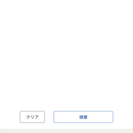
フルフレックス制
裁量労働制
語学・国籍から探す
英語力必須
英語力尚可（英語活用環境あり）
外国籍の方OK
クリア
検索