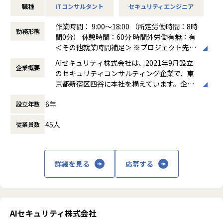
ライズ企業）に対して、中長期的なビジネス価値創出を担う
職種
ITコンサルタント
セキュリティエンジニア
・ユニット（チーム）のマネジメント、メンバー育成、デリ
組織です。
バリー品質の担保
単なるプロジェクト遂行に留まらず、顧客の経営・事業課題
作業時間： 9:00～18:00 （所定労働時間：8時
・顧客への提案活動、経営層・部門責任者への報告・折衝
勤務形態
に深く入り込み、「共に事業を創るパートナー」として伴走
間0分） 休憩時間：60分 時間外労働有無：有
・ベンダーアライアンス（CrowdStrike）を活かした提案・
します。
＜その他就業時間補足＞ ※プロジェクト先に
ソリューション開発
営業・データエンジニア・コンサルタントと密に連携しなが
よる。 ※シニアコンサルタント以上は専門業
・（Senior Manager）複数プロジェクトの同時統括、案件
AIセキュリティ株式会社は、2021年9月設立
ら、顧客とのリレーション深化と継続的な案件創出を推進す
企業概要
務型裁量労働制（みなし労働時間8時間）の
創出・事業推進のリード
のセキュリティコンサルティング企業で、東
ることがミッションです。
場合、時間外労働なし
・（Director）EDR／エンドポイント領域全体の事業・売上
京都新宿区四谷に本社を構えています。企業
特にプラチナカスタマーに対しては、アカウント単位での戦
働き方：
裁量労働制
責任、組織拡大と対外的なブランド構築のリード
理念として「攻め」と「守り」の両立を掲
略立案・実行をリードします。
時間外労働の有無： 有（月平均0時間～30時
6年
設立年数
げ、企業の持続的な成長と価値向上を支援す
間）
る総合型ファームです。主な事業は、IT戦略
【業務の変更の範囲】
休憩時間： 60分
■このポジションの魅力
45人
従業員数
コンサルティング、サイバーセキュリティコ
会社の規定に準ずる
エンドポイント（PC・サーバー）を守る最後の砦、EDR領域
ンサルティング、AI Securityコンサルティン
のリーダーポジションです。
グ、ゼロトラスト環境の構築・運用支援、セ
当社がベンダーアライアンスを結ぶCrowdStrikeを中核に、
キュリティ顧問サービス、人材紹介・採用支
詳細を見る
応募する
導入・構築から運用設計、
援などです。AI活用の拡大に伴うセキュリテ
インシデント対応体制の構築までを一気通貫で担っていただ
ィリスクへの対応を強みとし、リスク管理か
きます。
ら組織体制構築、人材確保まで幅広く支援し
本ポジションは、当社がいま最も注力する領域のひとつで
ています。また、ISO/IEC 27001（ISMS認
す。案件が急速に拡大する一方でリード層が不足しており、
証）およびプライバシーマークを取得してお
AIセキュリティ株式会社
ユニット（チーム）を率いる立場として、案件だけでなく組
り、高い情報セキュリティ水準を維持してい