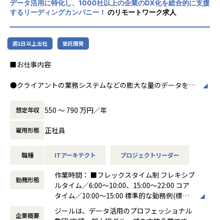
データ活用に特化し、1000社以上の企業のDX化を総合的に支援
力、深い経験から得られた多様性のある高度
するリーディングカンパニー！
のリモートワーク求人
な分析力をハイクオリティ＆ローコストで提
供することで、企業の競争優位確保に貢献す
ることを私たちは使命としております。
週1日以上出社
受託開発
■Vision：100年企業の創造
■お仕事内容
私たちはビジョンとして「100年企業の創
造」を掲げて、理想企業の創造に向け、「社
●クライアントの業務システムなどの膨大な量のデータを蓄
員全員が燃える会社」を目指しています。理
積・加工・分析し、経営層の意思決定に活用する BI(Busines
想企業とは「他者貢献」を通して誰よりも発
s Intelligence)を含むデータプラットフォームの導入から実
展する企業です。そして、社員全員が燃え続
550 〜 790 万円／年
想定年収
行支援までを行っています。
ける会社が「100年企業」であると信じてい
ます。お客様に対する長期的な貢献を果たす
正社員
雇用形態
●クライアントの要望に沿ったデータプラットフォームの企
ことに最大の意義をもって事業活動に取り組
画、設計、実装まで、プロジェクトに一気通貫で関わって頂
んで参ります。
職種
ITアーキテクト
プロジェクトリーダー
きます。
●主に要件定義からテストまでお任せします。開発だけでな
作業時間： ■フレックスタイム制 フレキシブ
く、DB、インフラ、プロジェクト管理、エンドユーザーと
勤務形態
ルタイム／6:00～10:00、15:00～22:00 コア
のコミュニケーション能力など、幅広い経験に基づくスキル
タイム／10:00～15:00 標準的な勤務例(標準
アップ・キャリアアップが可能な環境です。
労働時間)／9:00～18:00
●エンドユーザー様と直接やり取りをする立場であり、要件
ジールは、データ活用のプロフェッショナル
企業概要
働き方：
フレックス制（コアタイムあり）
定義など上流工程に携われます。