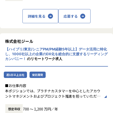
定義など上流工程に携われます。
上データ活用領域に特化してきたナレッジ/市
場からの信頼が強固な経営基盤を支えていま
【ポジションの魅力】
す。
詳細を見る
応募する
●北海道拠点でも顧客は東京本社と同様で、大手企業を中心
とした企業様のデータやDX推進に触れる機会も多く、東京で
■Mission：専門性と技術力、高度な分析ノ
はない環境でも、エンジニアとしても最先端の案件に関わり
ウハウの提供
ながらご経験を積んでいただけます。徐々に北海道エリアで
多様な企業活動の情報の価値転換というニー
の顧客開拓をはじめDX浸透に貢献いただきます。
ズに応えるため、私たちは「プロフェッショ
株式会社ジール
ナルサービスの大衆化」をミッションとして
【募集背景】
【ハイブリ/東京/シニアPM/PM経験5年以上】データ活用に特化
掲げております。高い専門性を持った技術
ジールの成長拡大、そして市場の成長性にこたえるための採
し、1000社以上の企業のDX化を総合的に支援するリーディング
力、深い経験から得られた多様性のある高度
カンパニー！
のリモートワーク求人
用になります。働く地域を理由とした就業の制限をなくし、
な分析力をハイクオリティ＆ローコストで提
ジールにてご活躍いただける方を増員したいとう想いから、
供することで、企業の競争優位確保に貢献す
札幌オフィスを設立しました。新しい組織の立ち上げに関わ
ることを私たちは使命としております。
りつつ、大手企業のデータプラットフォーム案件の中核とな
週1日以上出社
受託開発
るメンバーを募集しています。
■Vision：100年企業の創造
■お仕事内容
私たちはビジョンとして「100年企業の創
本ポジションでは、プラチナカスタマーを中心としたアカウ
【業務の変更の範囲】
造」を掲げて、理想企業の創造に向け、「社
ントマネジメントおよびプロジェクト推進を担っていただき
適正に応じて、会社の指示する業務への異動を命じることが
員全員が燃える会社」を目指しています。理
ます。
ある
想企業とは「他者貢献」を通して誰よりも発
-担当顧客に対するアカウントプランの策定・実行
展する企業です。そして、社員全員が燃え続
700 〜 1,200 万円／年
想定年収
-顧客の経営・事業課題を踏まえた中長期ロードマップの