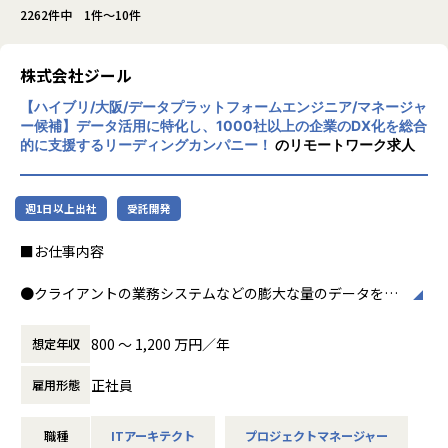
2262件中 1件～10件
株式会社ジール
【ハイブリ/大阪/データプラットフォームエンジニア/マネージャ
ー候補】データ活用に特化し、1000社以上の企業のDX化を総合
的に支援するリーディングカンパニー！
のリモートワーク求人
週1日以上出社
受託開発
■お仕事内容
●クライアントの業務システムなどの膨大な量のデータを蓄
積・加工・分析し、経営層の意思決定に活用する BI(Busines
s Intelligence)と呼ばれるシステムの導入から実行支援まで
800 〜 1,200 万円／年
想定年収
を行っています。またクラウドを含むデータ基盤全体のDX構
想から実施します。
正社員
雇用形態
●クライアントの要望に沿ったBIツールの企画、設計、実装
職種
ITアーキテクト
プロジェクトマネージャー
まで、プロジェクトに一気通貫で関わって頂きます。