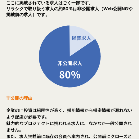
DXに取り組んでいる企業においては、アジャイル開発が採用
ここに掲載されている求人はごく一部です。
され、内製化を進める傾向にある中、外部の支援が必要な企
リラシクで取り扱う求人の約80％は非公開求人（Web公開NGや
業も多い状況にあります。
掲載前の求人）です。
DXに取り組む企業のアジャイル案件において、スクラムマス
ターとしてチームのスループットを上げ、お客様のビジネス
アジリティ向上、事業発展に寄与できる方を募集します。
主な業務内容
・アジャイル案件におけるスクラムマスターの立場でのプロ
ジェクト推進
・スクラムマスターとしてお客様、当社メンバ及びビジネス
パートナーから構成されるチームに入って頂きます
アピールポイント（職務の魅力）
非公開の理由
・Scrum開発手法、DevOps、アジャイル開発手法を実案件
企業のIT投資は秘匿性が高く、採用情報から機密情報が漏れない
を通じて深化させ、成長することができます
よう配慮が必要です。
・先進的なお客様と共に、デジタルトランスフォーメーショ
魅力的なプロジェクトに携われる求人は、なかなか一般公開され
ンを実行する中で、様々な業界・企業から各業界の知識・ノ
ません。
ウハウを得ることも可能です
また、求人掲載前に既存の会員へ案内され、公開前にクローズと
・キャリア構築に向けては組織として全面バックアップを行