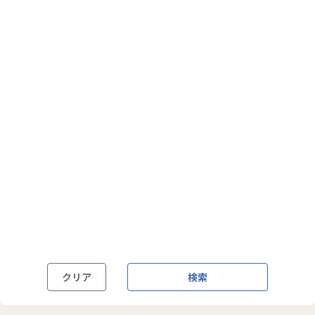
フルフレックス制
裁量労働制
語学・国籍から探す
英語力必須
英語力尚可（英語活用環境あり）
外国籍の方OK
クリア
検索