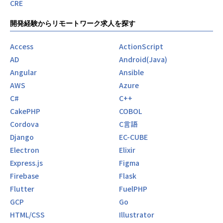
CRE
開発経験からリモートワーク求人を探す
Access
ActionScript
AD
Android(Java)
Angular
Ansible
AWS
Azure
C#
C++
CakePHP
COBOL
Cordova
C言語
Django
EC-CUBE
Electron
Elixir
Express.js
Figma
Firebase
Flask
Flutter
FuelPHP
GCP
Go
HTML/CSS
Illustrator