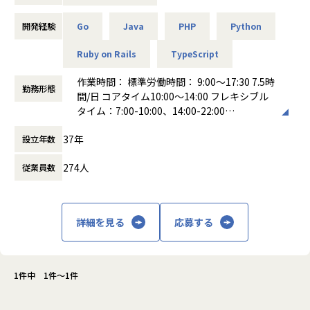
やりがい
当社では、官公庁・⺠間企等、多数のプロジェクトが進⾏し
開発経験
Go
Java
PHP
Python
ています。エンジニアとしてスキルを伸ばしていくだけでな
く、⼈々の⽣活に密着した分野に携わる機会も多いので、
Ruby on Rails
TypeScript
「⾃⾝が⼿がけた仕事が社会に結びつく」といった地域貢献
へのやりがいも実感できるのは、当社ならではの特⻑です。
作業時間： 標準労働時間： 9:00～17:30 7.5時
勤務形態
もちろん、上流⼯程から携われるという点もエンジニアの皆
間/日 コアタイム10:00～14:00 フレキシブル
さんにとっては⼤きな醍醐味。お客様や当社営業担当と意⾒
タイム：7:00-10:00、14:00-22:00
を交わしながら進めていくモノづくりは達成感もひとしおで
働き方：
フレックス制（コアタイムあり）
37年
す。
設立年数
時間外労働の有無： 有（月平均30時間）
休憩時間： 60分
274人
従業員数
働きやすさ
⼟⽇休みで、残業は⽉平均21時間と少なめ。福利厚⽣や各種
⼿当も充実しています。フラットな社⾵で20〜40代の幅広い
層が活躍中。無線LANでフリーアドレスなので、快適なオフ
詳細を見る
応募する
ィス環境です。こうした環境だからこそ、息の⻑い活躍が可
能。定着率も抜群です。あなたの活躍に期待しています！
---業務内容---
1件中 1件～1件
職務内容