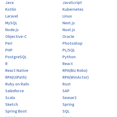
Java
JavaScript
Kotlin
Kubernetes
Laravel
Linux
MySQL
Next.js
Node.js
Nuxt.js
Objective-C
Oracle
Perl
Photoshop
PHP
PL/SQL
PostgreSQL
Python
R
React
React Native
RPA(Biz Robo)
RPA(UiPath)
RPA(WinActor)
Ruby on Rails
Rust
Salesforce
SAP
Scala
Seasar2
Sketch
Spring
Spring Boot
SQL