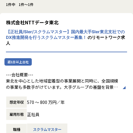
1件中 1件～1件
株式会社NTTデータ東北
【正社員/SIer/スクラムマスター】国内最大手SIer東北支社での
DX推進開発を行うスクラムマスター募集！
のリモートワーク求
人
週1日以上出社
---会社概要---
東北を中⼼とした地域密着型の事業展開と同時に、全国規模
の事業も多数⼿がけています。⼤⼿グループの基盤を背景に
豊富なプロジェクトが進⾏しているのでキャリアは多様であ
り、⾔語や領域問わず開発経験があればあなたの経験やスキ
570 〜 800 万円／年
想定年収
ル、そして希望を考慮しつつ最適な案件に携われる環境で
す。⾃分の希望を伝えていけるフラットな職場も魅⼒の⼀
正社員
雇用形態
つ。培ってきた経験を活かし、スキルを磨きたい⽅はぜひ挑
戦してください。 SIerとしてプライムで仕事ができます︕
職種
スクラムマスター