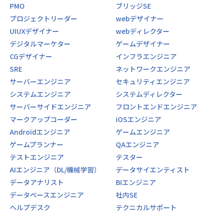
PMO
ブリッジSE
システム開発及び保守/ソリューション開発/サービス開発/コ
ンサルティング/マーケティング/研究開発/ファシリティマネ
プロジェクトリーダー
webデザイナー
ジメント/経営戦略 等
UIUXデザイナー
webディレクター
デジタルマーケター
ゲームデザイナー
CGデザイナー
インフラエンジニア
SRE
ネットワークエンジニア
サーバーエンジニア
セキュリティエンジニア
システムエンジニア
システムディレクター
サーバーサイドエンジニア
フロントエンドエンジニア
マークアップコーダー
iOSエンジニア
Androidエンジニア
ゲームエンジニア
ゲームプランナー
QAエンジニア
テストエンジニア
テスター
AIエンジニア（DL/機械学習）
データサイエンティスト
データアナリスト
BIエンジニア
データベースエンジニア
社内SE
ヘルプデスク
テクニカルサポート