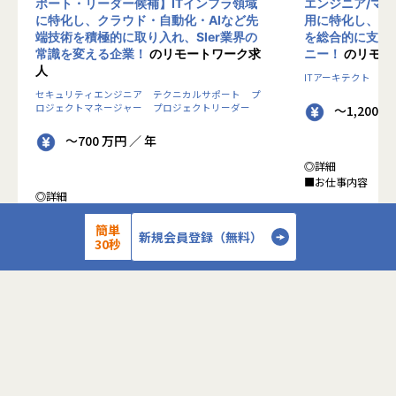
ポート・リーダー候補】ITインフラ領域
エンジニア/マ
に特化し、クラウド・自動化・AIなど先
用に特化し、10
端技術を積極的に取り入れ、SIer業界の
を総合的に支援
常識を変える企業！
のリモートワーク求
ニー！
のリモー
人
ITアーキテクト
プ
セキュリティエンジニア
テクニカルサポート
プ
ロジェクトマネージャー
プロジェクトリーダー
～1,200 
～700 万円 ／ 年
◎詳細
■お仕事内容
◎詳細
■業務内容
●クライアントの
0-WANでは、ゼロトラストの考え方を用いた新
簡単
データを蓄積・加
新規会員登録（無料）
30秒
しいネットワークセキュリティの形をお客様にご
に活用する BI(Busin
提案し、お客様環境でゼロトラストを実現するた
システムの導入か
めのさまざまな支援を行っています。
す。またクラウド
各メンバーの得意分野を組み合わせ、チームワー
想から実施します
クを重視してゼロトラスト事業を推進していま
す。
●クライアントの要
詳細を見る
設計、実装まで、
本求人で採用する方には、テクニカルサポートや
って頂きます。
SI案件のメンバー参画を通じて、エンジニアとし
●主に要件定義か
てのスキルアップを目指していただきます。
発だけでなく、D