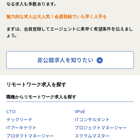
なる求人も多数あります。
い、人が成長できる環境を準備しております
魅力的な求人は大人気！会員登録でいち早く入手を
想定役職
まずは、会員登録してエージェントに素早く希望条件を伝えまし
課長代理、主任
ょう。
※経験・年齢等を考慮のうえ、役職・待遇を決定します。
配属先情報
非公開求人を知りたい
■リモートワーク率：会社全体で30%～50%程度（担当案件
により異なります）
リモートワーク求人を探す
＊＊＊＊＊＊＊＊＊＊＊＊＊＊＊＊＊＊＊＊＊＊＊＊＊＊＊
＊＊＊＊＊＊＊＊＊＊＊＊＊
職種からリモートワーク求人を探す
グループ会社が採用業務の一部支援を行っているため、当求
人票にご応募頂いた際には
以下記載の企業へ個人情報を提供させて頂きますので、あら
CTO
VPoE
かじめご了承ください。
テックリード
ITコンサルタント
・株式会社ＮＴＴデータ・ウィズ
ITアーキテクト
プロジェクトマネージャー
プロダクトマネージャー
スクラムマスター
【業務の変更の範囲】