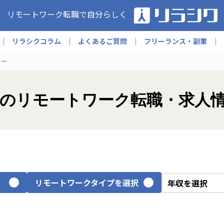
リモートワーク転職で自分らしく
リラシクコラム
よくあるご質問
フリーランス・副業
ナー
ナーのリモートワーク転職・求人
リモートワークタイプを選択