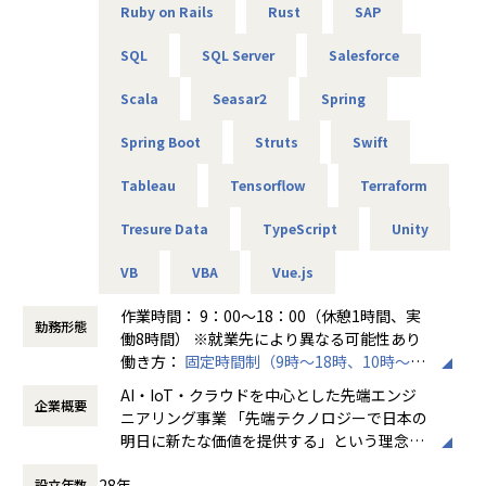
経験のある技術者をリーダーに任命し、技術者のフォロー
Ruby on Rails
Rust
SAP
ができる体制を整えています。
リーダーと営業は月に1度会議の場を設けており、情報共
SQL
SQL Server
Salesforce
有を行っております。
Scala
Seasar2
Spring
【業務の変更の範囲】
無
Spring Boot
Struts
Swift
Tableau
Tensorflow
Terraform
Tresure Data
TypeScript
Unity
VB
VBA
Vue.js
作業時間： 9：00～18：00（休憩1時間、実
勤務形態
働8時間） ※就業先により異なる可能性あり
働き方：
固定時間制（9時～18時、10時～19
時など）
AI・IoT・クラウドを中心とした先端エンジ
企業概要
時間外労働の有無： 有（月平均20時間～30
ニアリング事業 「先端テクノロジーで日本の
時間）
明日に新たな価値を提供する」という理念を
休憩時間： 60分
掲げ、当社はAI・IoT・クラウドをはじめとし
28年
設立年数
た先端テクノロジーの中で「ジャパニアスだ