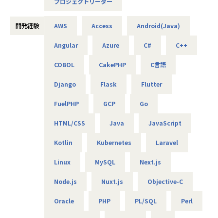
プロジェクトリーダー
★基本給がベースUPしていく
基本給で勝負している会社です！技術手当等で大きく見せ
開発経験
AWS
Access
Android(Java)
ることをしておりません。
昇給は、基本給を上げていくため、賞与や残業代も必然的
Angular
Azure
C#
C++
に増えます。
COBOL
CakePHP
C言語
★フォロー体制や研修制度/スタンバイ期間も給与100％保証
スタンバイ期間は、しっかりJ-collegeにて研修を準備。
Django
Flask
Flutter
ベテラン講師からリアルタイムで教わる事ができます！決
して放置しない会社です。
FuelPHP
GCP
Go
AIの知見が増えたり資格取得をバックアップしています！
（AIエンジニアコース/IT パスポート試験+基本情報技術者試
HTML/CSS
Java
JavaScript
験コース/AWS 中級コース など）
Kotlin
Kubernetes
Laravel
★定期的な技術者面談を実施
Linux
MySQL
Next.js
1ヵ月半～2ヵ月に1度のペースで営業担当による技術者へ
の定期面談を実施。
Node.js
Nuxt.js
Objective-C
不満・不安をヒアリングすると同時に、自分が歩んでいき
たいキャリアを共有し、スキルの向上とモチベーションの維
Oracle
PHP
PL/SQL
Perl
持に繋げています。