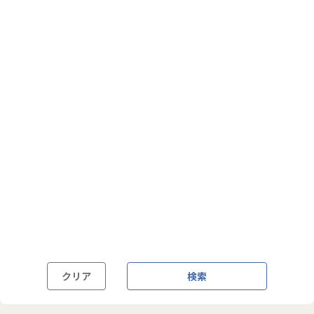
フルフレックス制
裁量労働制
語学・国籍から探す
英語力必須
英語力尚可（英語活用環境あり）
外国籍の方OK
クリア
検索