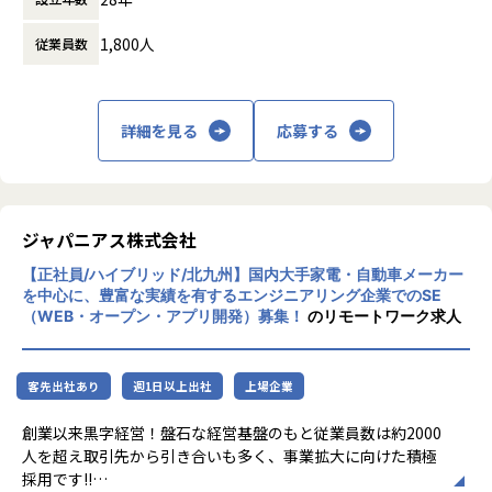
からできること」を見出し、日本のエンジニ
1,800人
従業員数
アリング業界から必要とされ続ける会社を目
指して事業拡大を続けています。
詳細を見る
応募する
ジャパニアス株式会社
【正社員/ハイブリッド/北九州】国内大手家電・自動車メーカー
を中心に、豊富な実績を有するエンジニアリング企業でのSE
（WEB・オープン・アプリ開発）募集！
のリモートワーク求人
客先出社あり
週1日以上出社
上場企業
創業以来黒字経営！盤石な経営基盤のもと従業員数は約2000
人を超え取引先から引き合いも多く、事業拡大に向けた積極
採用です!!