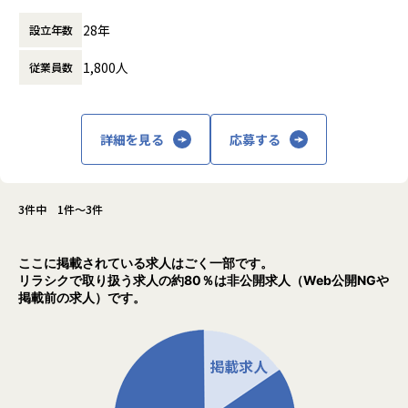
休憩時間： 60分
掲げ、当社はAI・IoT・クラウドをはじめとし
28年
設立年数
た先端テクノロジーの中で「ジャパニアスだ
からできること」を見出し、日本のエンジニ
1,800人
従業員数
アリング業界から必要とされ続ける会社を目
指して事業拡大を続けています。
詳細を見る
応募する
3件中 1件～3件
ここに掲載されている求人はごく一部です。
リラシクで取り扱う求人の約80％は非公開求人（Web公開NGや
掲載前の求人）です。