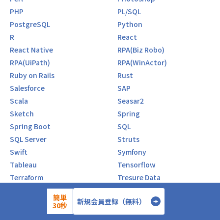
PHP
PL/SQL
PostgreSQL
Python
R
React
React Native
RPA(Biz Robo)
RPA(UiPath)
RPA(WinActor)
Ruby on Rails
Rust
Salesforce
SAP
Scala
Seasar2
Sketch
Spring
Spring Boot
SQL
SQL Server
Struts
Swift
Symfony
Tableau
Tensorflow
Terraform
Tresure Data
TypeScript
Unity
簡単
新規会員登録（無料）
VB
VBA
30秒
Vue.js
WordPress