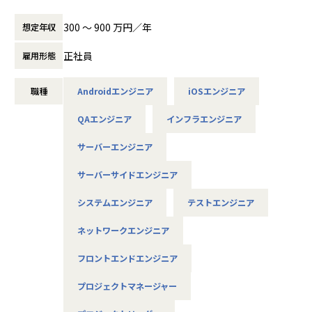
ご志向／ご希望に応じて、プロジェクトを決定しますので、
300 〜 900 万円／年
想定年収
是非面接でお話しください！
正社員
雇用形態
◆取引業界
製造メーカー、通信キャリア、金融、流通、官公庁 等
職種
Androidエンジニア
iOSエンジニア
◆プロジェクト例
QAエンジニア
インフラエンジニア
・ システム要件定義・設計（上流）SE
・ システム実装・テスト（下流）PG
サーバーエンジニア
※ご志向・ご希望に応じて、プロジェクトを決定します
※地元密着主義のため、地元の大手企業でのプロジェクト
サーバーサイドエンジニア
を前提としています。
システムエンジニア
テストエンジニア
■魅力ポイント
ネットワークエンジニア
★転勤がない会社
地域愛採用を行っているため、基本的にご自宅から通える
フロントエンドエンジニア
範囲でプロジェクトを選定。
家族と一緒に過ごすことができ、好きな地域で安心して働
プロジェクトマネージャー
けます。