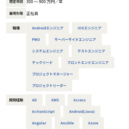
300 〜 900 万円／年
想定年収
是非面接でお話しください！
【業務の変更の範囲】
正社員
雇用形態
◆取引業界
会社の定める業務
製造メーカー、通信キャリア、金融、流通、官公庁 等
職種
Androidエンジニア
iOSエンジニア
◆プロジェクト例
PMO
サーバーサイドエンジニア
・ システム要件定義・設計（上流）SE
・ システム実装・テスト（下流）PG
システムエンジニア
テストエンジニア
※ご志向・ご希望に応じて、プロジェクトを決定します
※地元密着主義のため、地元の大手企業でのプロジェクト
テックリード
フロントエンドエンジニア
を前提としています。
プロジェクトマネージャー
■魅力ポイント
プロジェクトリーダー
★転勤がない会社
地域愛採用を行っているため、基本的にご自宅から通える
開発経験
AD
AWS
Access
範囲でプロジェクトを選定。
家族と一緒に過ごすことができ、好きな地域で安心して働
ActionScript
Android(Java)
けます。
Angular
Ansible
Azure
★基本給がベースUPしていく