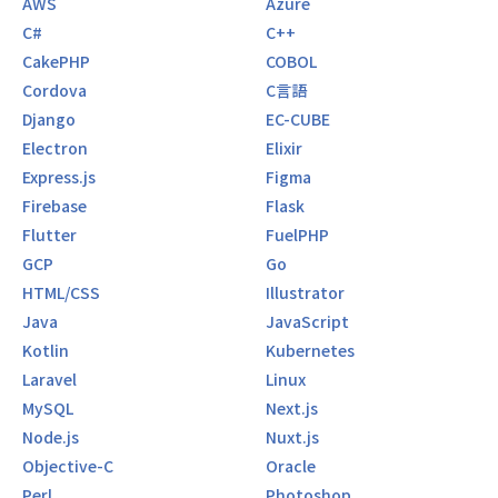
AWS
Azure
C#
C++
CakePHP
COBOL
Cordova
C言語
Django
EC-CUBE
Electron
Elixir
Express.js
Figma
Firebase
Flask
Flutter
FuelPHP
GCP
Go
HTML/CSS
Illustrator
Java
JavaScript
Kotlin
Kubernetes
Laravel
Linux
MySQL
Next.js
Node.js
Nuxt.js
Objective-C
Oracle
Perl
Photoshop