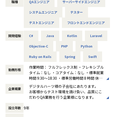
職種
QAエンジニア
サーバーサイドエンジニア
【キャリアパス】
システムエンジニア
テスター
まずは、比較的に小規模なPJTやフェーズ、クライアントを
ご担当頂き、
テストエンジニア
フロントエンドエンジニア
経験を積み重ねて頂くと、将来的に受託開発における、プロ
ジェクトマネージャーやリーダとしての活躍も目指せる環境
です。
開発経験
C#
Java
Kotlin
Laravel
※当社受託開発案件は、約95%がプライム案件となります。
Objective-C
PHP
Python
また、開発エンジニアとしてのキャリアのみならず、部長
職・課長職といったラインマネジメントや、当社の主力事業
Ruby on Rails
Spring
Swift
であるQA事業において、
ソフトウェア開発プロセス全体を俯瞰しながら顧客の抱える
作業時間： フルフレックス制 ・フレキシブル
品質課題にマッチした
勤務形態
タイム：なし ・コアタイム：なし ・標準就業
ソリューションを提案できる、コンサルタントも目指してい
時間 9:30～18:30 ・標準労働時間 8 時間 休憩
ただくことも可能な環境です。
60 分
QAエンジニアへのキャリアチェンジを行う場合、業界TOP
デジタルハーツ様の子会社にあたります。
企業概要
働き方：
フルフレックス制
クラスの育成体制をご用意しております。
お客様からテスト環境を請け負い、品質にこ
時間外労働の有無： 有（月平均10時間）
だわりQA業務を行う企業様になります。
休憩時間： 60分
【プロジェクトの例】
・顧客ソリューションサービスをカスタマイズしての個社向
9年
設立年数
けPOSシステム開発