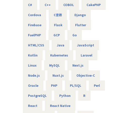
基本給で勝負している会社です！技術手当等で大きく見せ
C#
C++
COBOL
CakePHP
ることをしておりません。
昇給は、基本給を上げていくため、賞与や残業代も必然的
Cordova
C言語
Django
に増えます。
Firebase
Flask
Flutter
★フォロー体制や研修制度/スタンバイ期間も給与100％保証
スタンバイ期間は、しっかりJ-collegeにて研修を準備。
FuelPHP
GCP
Go
ベテラン講師からリアルタイムで教わる事ができます！決
して放置しない会社です。
HTML/CSS
Java
JavaScript
AIの知見が増えたり資格取得をバックアップしています！
（AIエンジニアコース/IT パスポート試験+基本情報技術者試
Kotlin
Kubernetes
Laravel
験コース/AWS 中級コース など）
Linux
MySQL
Next.js
★定期的な技術者面談を実施
Node.js
Nuxt.js
Objective-C
1ヵ月半～2ヵ月に1度のペースで営業担当による技術者へ
の定期面談を実施。
Oracle
PHP
PL/SQL
Perl
不満・不安をヒアリングすると同時に、自分が歩んでいき
たいキャリアを共有し、スキルの向上とモチベーションの維
PostgreSQL
Python
R
持に繋げています。
React
React Native
★リーダーによるフォロー