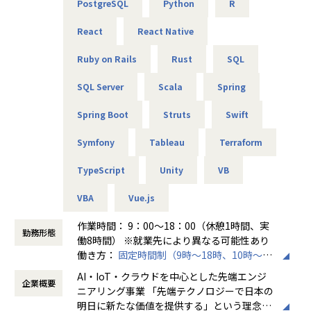
PostgreSQL
Python
R
★リーダーによるフォロー
経験のある技術者をリーダーに任命し、技術者のフォロー
React
React Native
ができる体制を整えています。
リーダーと営業は月に1度会議の場を設けており、情報共
Ruby on Rails
Rust
SQL
有を行っております。
SQL Server
Scala
Spring
【業務の変更の範囲】
無
Spring Boot
Struts
Swift
Symfony
Tableau
Terraform
TypeScript
Unity
VB
VBA
Vue.js
作業時間： 9：00～18：00（休憩1時間、実
勤務形態
働8時間） ※就業先により異なる可能性あり
働き方：
固定時間制（9時～18時、10時～19
時など）
AI・IoT・クラウドを中心とした先端エンジ
企業概要
時間外労働の有無： 有（月平均20時間～30
ニアリング事業 「先端テクノロジーで日本の
時間）
明日に新たな価値を提供する」という理念を