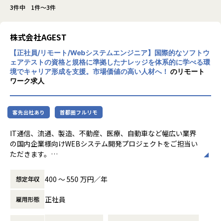
3件中 1件～3件
株式会社AGEST
【正社員/リモート/Webシステムエンジニア】国際的なソフトウ
ェアテストの資格と規格に準拠したナレッジを体系的に学べる環
境でキャリア形成を支援。市場価値の高い人材へ！
のリモート
ワーク求人
客先出社あり
首都圏フルリモ
IT通信、流通、製造、不動産、医療、自動車など幅広い業界
の国内企業様向けWEBシステム開発プロジェクトをご担当い
ただきます。
具体的には
400 〜 550 万円／年
想定年収
・本ポジションは主に詳細設計・実装・テストを中心にご担
当頂きますが、
正社員
雇用形態
ご経験、業務習熟により、提案、要求・要件定義、基本設計
のフェーズでのご活躍を期待しております。