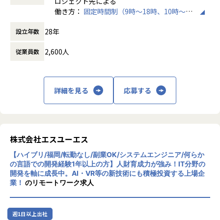
ロジェクト先による
eScript,Python,React,Next.js)
働き方：
固定時間制（9時～18時、10時～19
・道路管理業向け/高速道路の維持管理システムの機能改修(C
時など）
#,SQL)
28年
設立年数
時間外労働の有無： 有（月平均10時間）
・大手電機メーカー向け/生成AIシステム開発(Python)
休憩時間： 60分
など
2,600人
従業員数
＜当社について＞
1999年、2名から京都でスタートした当社。今では従業員約
詳細を見る
応募する
2200名、8つの拠点まで成長を遂げ、上場から5年で236％の
売り上げ成長率を実現しました。
AR/VR/メタバース・AI・DX・IoT・ブロックチェーンなどの
最先端IT分野をはじめ、ソフトウェア・システム開発、機
株式会社エスユーエス
械・機構設計、電子電気回路設計、化学・素材・バイオ分野
など、幅広いフィールドでエンジニアが活躍しています。
【ハイブリ/福岡/転勤なし/副業OK/システムエンジニア/何らか
の言語での開発経験1年以上の方】人財育成力が強み！IT分野の
【当社の魅力】
開発を軸に成長中。AI・VR等の新技術にも積極投資する上場企
◎AI・AR/VR最先端分野が強み
業！
のリモートワーク求人
他社に先駆けて最先端領域に注力しており、2019年にはAR/
VR戦略子会社やAI研究所を設立。また訓練・研修へのAR/VR
導入、製造現場でのAIの活用、不動産業界向けのVRモデルル
週1日以上出社