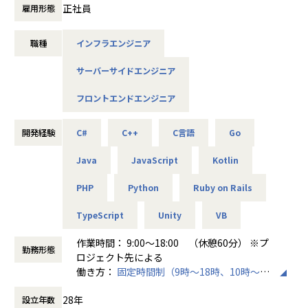
・ゲーム／Webアプリ開発／Unity、Java、C#
以上のより良い転職を実現するためのプロダクトを提供する
正社員
雇用形態
・AI搭載ロボット研究開発／Python、R言語、MATLAB、C+
ため、人生の転機に関わる介在価値も大きく、やりがいを実
+、PHP
感できます。
職種
インフラエンジニア
・金融機関向けシステム開発／Java、C#
・機械学習・RPA開発（業務自動化）／Python
★Flutter x ネイティブ（Swift/Kotlin/Java）で、市場価値の
サーバーサイドエンジニア
・MATLAB・IoT製品開発／C言語
高いエンジニアへ
当社では最先端のクロスプラットフォーム開発（Flutter）の
フロントエンドエンジニア
【当社の魅力】
他、iOS/Android両方のネイティブ開発にも触れられるた
◎AI・AR/VR最先端分野が強み
め、新旧・OS問わず様々な言語での開発を経験できます。現
他社に先駆けて最先端領域に注力しており、2019年にはAR/
開発経験
C#
C++
C言語
Go
時点でのFlutter経験は問いません。新しい技術を学びたい意
VR戦略子会社やAI研究所を設立。また訓練・研修へのAR/VR
欲を、チーム全体でサポートします。
Java
JavaScript
Kotlin
導入、製造現場でのAIの活用、不動産業界向けのVRモデルル
ーム開発等、企業課題を最先端技術で解決しています。
★安定と挑戦が両立する環境
PHP
Python
Ruby on Rails
【社内の取り組み】全社員に有料AIツールの付与／XRアイデ
東証プライム上場の安定基盤がありながら、経営層との距離
アソン／先端領域チャレンジ制度…全社員が最先端に携わる
が近く、意思決定のスピードが速いのが特徴です。特に「エ
TypeScript
Unity
VB
機会があります！
ン派遣」は内製化フェーズにあり、ご希望と実力次第で、企
画などの最上流工程から携わるチャンスが豊富にあります。
作業時間： 9:00～18:00 （休憩60分） ※プ
◎大手案件多数！さらに受託や自社開発も！
勤務形態
ロジェクト先による
約400社以上の優良企業とのお取引により多数の案件がある
★技術者の成長を後押しする柔軟な働き方
働き方：
固定時間制（9時～18時、10時～19
ため、希望や適性に合った業務に参画いただけます。また自
リモートワークを基本とし、専門業務型裁量労働制を採用。
時など）
社受託開発チームを拡大中のため、PL・PMニーズも高まっ
時間や場所に縛られず、自律的に業務を進められます。技術
28年
設立年数
時間外労働の有無： 有（月平均10時間）
ています。