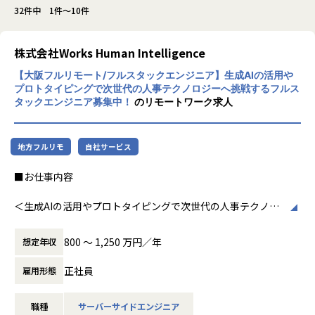
32件中 1件～10件
株式会社Works Human Intelligence
【大阪フルリモート/フルスタックエンジニア】生成AIの活用や
プロトタイピングで次世代の人事テクノロジーへ挑戦するフルス
タックエンジニア募集中！
のリモートワーク求人
地方フルリモ
自社サービス
■お仕事内容
＜生成AIの活用やプロトタイピングで次世代の人事テクノロ
ジーへ挑戦するフルスタックエンジニア募集中！＞
800 〜 1,250 万円／年
想定年収
Works Human Intelligenceのミッションは「複雑化、多様
化する社会課題を、人の知恵を結集し解決することで「はた
正社員
雇用形態
らく」を楽しくする」ことです。
職種
サーバーサイドエンジニア
WHIは大手法人向け統合人事システム「COMPANY」の開