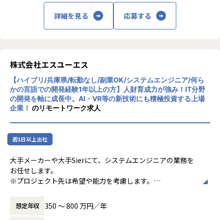
・サーバーサイドチームと連携したAPI設計・実装
詳細を見る
応募する
・OSアップデートへの追従、OS新機能の導入提案・実装
＜その他、志向性やご経験に合わせて以下のような業務も可
能＞
・テックリード: チームの技術選定やアーキテクチャ設計を
株式会社エスユーエス
主導し、技術力でプロダクトを牽引
【ハイブリ/兵庫県/転勤なし/副業OK/システムエンジニア/何ら
・プロダクトマネージャー: 企画・要件定義など最上流から
かの言語での開発経験1年以上の方】人財育成力が強み！IT分野
携わり、プロダクトの成長をリード
の開発を軸に成長中。AI・VR等の新技術にも積極投資する上場
・フルスタックエンジニア: サーバーサイドやインフラ領域
企業！
のリモートワーク求人
にも挑戦し、開発の幅を広げる
・新規プロダクト立ち上げ: 既存プロダクトで培ったアセッ
トを活かし、0→1で新規プロダクトを開発
週1日以上出社
【魅力ポイント】
大手メーカーや大手Sierにて、システムエンジニアの業務を
★社会貢献性の高いプロダクト開発
お任せします。
テクノロジーの力で、採用から入社後の活躍までを支援する
※プロジェクト先は希望や能力を考慮します。
プロダクトを開発しています。求められるものより、 真
に“喜ばれ、人に薦めたくなるもの”とは何か？を考えるユー
◆プロジェクト例
ザーファースト主義(for カンパニー)という価値観を大事にし
350 〜 800 万円／年
想定年収
・生産管理システム開発／Java、C#
ており、ユーザー目線での開発を徹底しています。1500万人