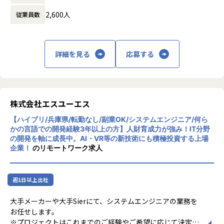
的な挑戦を楽しみながら、プライベートも大切にできる環境
休憩時間： 60分
です。
2,600人
従業員数
◎エンジニアファーストの環境
当社は『エンジニアの成長が会社の成長につながる』という
【業務の変更の範囲】
考えのもと、エンジニアの成長を第一としております。元エ
会社の定める範囲
ンジニアの教育フォロー担当者とは定期的にキャリア面談を
詳細を見る
応募する
行う他、業務の相談等気軽にできる環境や、資格取得支援制
度や勉強会などスキルアップを支援する制度も充実。
◎ ワークワークバランスを保てる環境
株式会社エスユーエス
残業は月平均10H 程度で、リモートができる案件もありま
す。
【ハイブリ/兵庫県/転勤なし/副業OK/システムエンジニア/何ら
また、有給休暇取得率も80 ％超と休みが取りやすい環境も嬉
かの言語での開発経験3年以上の方】人財育成力が強み！IT分野
しいポイント♪
の開発を軸に成長中。AI・VR等の新技術にも積極投資する上場
これにより、4年連続で「健康経営優良法人2026（大企業法
企業！
のリモートワーク求人
人部門）」に認定されました。
【業務の変更の範囲】
週1日以上出社
会社の定める範囲
大手メーカーや大手Sierにて、システムエンジニアの業務を
お任せします。
※プロジェクトはこれまでのご経験やご希望に応じて決定い