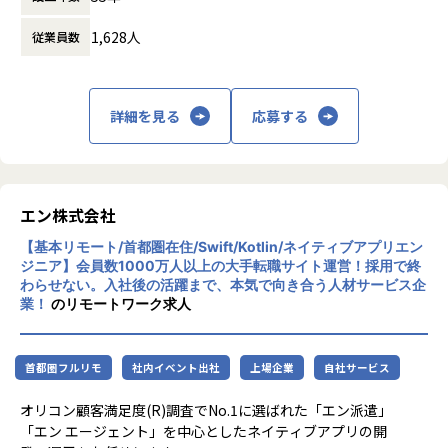
5～10名程度のチーム開発
時給2,100円～3,450円
・当社は機械、電気・電子、情報分野での設
9割程度リモート勤務
時給内訳：基本給1,230円+派遣手当870～2,220円
1,628人
従業員数
計開発に特化し、技術者派遣業界の老舗企業
※賞与・退職金前払い手当は派遣手当に含む
として50年以上にわたり日本のモノづくりを
■開発プロセス
支えています。
開発プロセスとしては、以下の2パターンあります。
【業務の変更の範囲】
長年取引を続けるお客さまも多く、現在も大
詳細を見る
応募する
１．AT部門で企画を立ち上げ0から1を目指すケース
【業務内容変更の範囲：会社の定める業務】
手企業を中心に約300社から高い評価と信頼
２．別のエンジニア部門からのニーズを受けてMVP（最小限
を得ています。
の機能を持つ製品：Minimum Viable Product）を開発する
・エンジニア一人ひとりに対し「営業」「研
ケース
修」「キャリアサポート」「エンジニアリー
ダー」が4人一組で多方面からフォローしま
エン株式会社
■特徴
す。また、定期的に面談を実施し、細やかな
エンジニアが企画から開発まで一貫して携われることです。
【基本リモート/首都圏在住/Swift/Kotlin/ネイティブアプリエン
サポートを行います。
会社自体は大規模ですが、一部門としてはスタートアップの
ジニア】会員数1000万人以上の大手転職サイト運営！採用で終
・「プロフェッショナルだと評価される人材
ような運営形態を取り入れています。
わらせない。入社後の活躍まで、本気で向き合う人材サービス企
を育成すること」を大切にし、お持ちの経験
業！
のリモートワーク求人
「COMPANY」に蓄積された膨大かつ豊富な種類のデータを
だけではなく本人の志向性や人柄を考慮して
活用して、いかに新しい価値を創造できるかという点が、最
配属先の決定をしています。
大のおもしろみであり、やりがいです。
■特徴
首都圏フルリモ
社内イベント出社
上場企業
自社サービス
業界の老舗企業として多彩な分野へ技術力を
■チームワークと雰囲気
提供。国際プロジェクト「ITER」（国際熱核
オリコン顧客満足度(R)調査でNo.1に選ばれた「エン派遣」
案件によってはチームで対応することもあるため、チーム内
融合実験炉）への参画等、現在も技術支援の
「エン エージェント」を中心としたネイティブアプリの開
での技術の情報共有も積極的に行っております。
幅を広げています。また大手人材サービス会