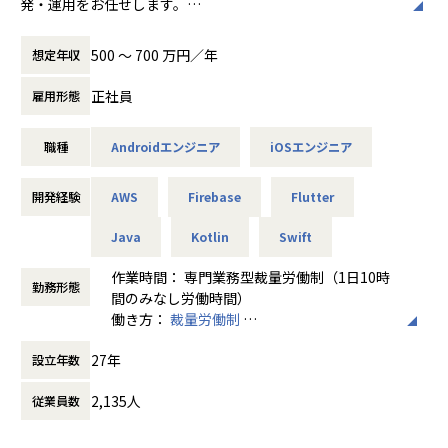
発・運用をお任せします。
また、デイリーでミーティングを行いチーム間でサポートで
社のグループ企業として、安定した経営基盤
きる体制で進めています。
があることも特徴です。
「エン派遣」とは..
チームの雰囲気は、なんでも話し会えるアットホームなのが
500 〜 700 万円／年
想定年収
日本最大級の派遣専門の求人サイト
特徴です。
※2024年 オリコン顧客満足度(R)調査 派遣情報サイト 第１位
今後チームの規模も拡げていく予定なので、チームの成長と
正社員
雇用形態
参考URL：https://corp.en-japan.com/services/desc_hake
共に成長ができる仲間を求めています！
n.html
職種
Androidエンジニア
iOSエンジニア
■評価
「エン エージェント」とは..
当社では成長を図るValue評価と成果を図るMBO評価を取り
ユーザー登録数1500万人を超える人材紹介サービス
入れています。
開発経験
AWS
Firebase
Flutter
※2025・2026年 オリコン顧客満足度(R)調査 転職エージェ
Value評価では当社の7つのValueを行動特性に要素分解し、
ント「30代」「求人の質」部門 第１位
仕事のプロセスや振る舞いを相互指名で評価します。
Java
Kotlin
Swift
参考URL：https://corp.en-japan.com/services/desc_enAg
多方面からのフィードバックを通じて成長のヒントを得られ
ent.html
作業時間： 専門業務型裁量労働制（1日10時
る仕組みです。
勤務形態
間のみなし労働時間）
■業務内容
働き方：
裁量労働制
【業務の変更の範囲】
・プランナー、デザイナーと連携したiOS/Androidアプリの
時間外労働の有無： 有（月平均30時間）
入社後は本職種に従事いただきます。
27年
継続的な開発・改善
設立年数
休憩時間： 60分
その後、ご本人の適性等により当社業務全般に変更の可能性
・「エン エージェント」マイページアプリの開発・保守（Fl
があります。
2,135人
従業員数
utter）
・「エン派遣」アプリ内製化プロジェクトにおける開発・保
守（Swift / Java）