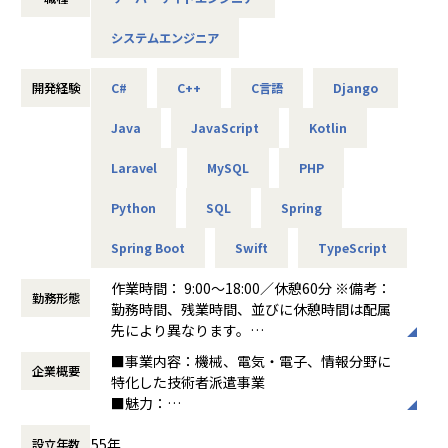
《業務例》
【システム・アプリ】
システムエンジニア
【キャリアパス】
・産業ロボット向けWebUIの開発
マネジメントもしくは技術のスペシャリストとしての２つの
・Android TV、カーナビシステム開発
キャリアパスがございます。
・電車・飛行機・自動車など向け訓練用シミュレーターのア
開発経験
C#
C++
C言語
Django
プリケーション開発
### マネージャー業務
・XR開発
Java
JavaScript
Kotlin
・チームで開発を進めるためのプロジェクトリード
・銀行・保険会社向けの金融系システム開発
・事業戦略と連携したプロダクトロードマップの策定
Laravel
MySQL
PHP
・在庫管理システム開発
・開発体制や生産性に関わる組織課題の探索、解消
・勤怠管理システムの機能追加開発
・各メンバーのマネジメント（1on1を通したメンタリング、
Python
SQL
Spring
コーチング、目標設定、評価）
【制御組込み】
Spring Boot
Swift
TypeScript
自動車：自動運転の制御ソフト・画像認識処理ソフト設計／
### テックリード業務
ADAS設計開発／コントロールパネルディスプレイ設計
作業時間： 9:00〜18:00／休憩60分 ※備考：
上記プレーヤー業務に加えて、
情報通信機器：家庭用ゲーム機器組み込み制御開発
勤務形態
勤務時間、残業時間、並びに休憩時間は配属
・新規アプリケーションの技術選定
産業機械：産業用ロボットアプリ開発
先により異なります。
・ミドルウェアやクラウドサービス、ライブラリの変化に伴
働き方：
固定時間制（9時～18時、10時～19
う、製品アーキテクチャの継続的な最適化やリファクタリン
■事業内容：機械、電気・電子、情報分野に
企業概要
時など）
グ
■契約社員の給与補足
特化した技術者派遣事業
時間外労働の有無： 有（月平均12.9時間）
・部署横断でメンバーの技術力を高める教育活動
賃金形態：時給制 ※給与の欄に＜月給制＞と記載があります
■魅力：
休憩時間： 60分
が、本求人は＜時給制＞です。
・各社員の希望を最大限考慮/反映する組織で
【環境】
想定年収400～660万
55年
設立年数
す。