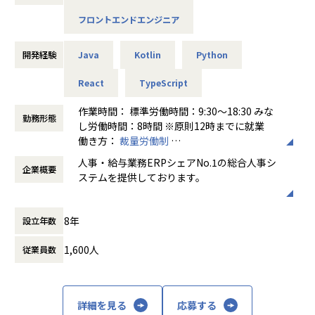
発・販売・サポートの他、HR関連サービスの提供を行って
フロントエンドエンジニア
います。
「COMPANY」は、人事管理、給与計算、勤怠管理、タレン
トマネジメント等人事にまつわる業務領域を広くカバーして
開発経験
Java
Kotlin
Python
おり、約1,200法人グループへの導入実績を持つ、ERP市場
人事・給与業務分野シェアNo.1※の製品です。
React
TypeScript
※2022年度 ERP市場 - 人事・給与業務分野：ベンダー別売
作業時間： 標準労働時間：9:30～18:30 みな
上金額シェア
勤務形態
し労働時間：8時間 ※原則12時までに就業
出典：ITR「ITR Market View：ERP市場2024」
働き方：
裁量労働制
時間外労働の有無： 有（月平均30時間）
20年以上続く人事給与や労務アプリの他に、近年ではタレン
人事・給与業務ERPシェアNo.1の総合人事シ
企業概要
休憩時間： 60分
トマネジメント、エンゲージメントなど新たな領域にも進出
ステムを提供しております。
しており、グループで約2000人が在籍する大企業でありなが
ら、０からアプリケーションを生み出す機会も多くあり、
近年、HRテック業界は多くの企業・サービス
スタートアップのような開発スピードと自由度を持つ部門で
8年
設立年数
が生まれ、活況を呈しています。1996年に誕
フルスタックエンジニアとしての成長に繋がります！
生した「COMPANY」はこれまでも、お客様
1,600人
従業員数
と社員の知恵により成長を続け、様々な社会
本ポジションの所属部署は研究開発部門として、先端技術の
課題を解決してきました。2019年に誕生した
研究・開発に取り組んでいます。
私たちは、更なる知恵の結集とテクノロジー
立ち上げ当初は30名規模でしたが、現在は倍以上まで成長し
の活用により「COMPANY」を進化させるこ
ました。
詳細を見る
応募する
とで、お客様から信頼される企業となり、HR