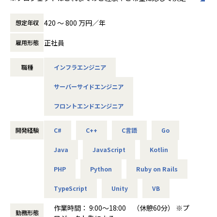
たします。
420 〜 800 万円／年
想定年収
【業務内容】
＼当社チーム体制（3名～15名）での環境です／
正社員
雇用形態
・基幹システム開発／C#、JavaScript
・Webアプリ開発／PHP、Java
職種
インフラエンジニア
・スマホアプリ開発／TypeScript、HTML、CSS、SQL、Kot
lin
サーバーサイドエンジニア
・機械学習・RPA開発（業務自動化）／Python
・シュミレーションシステム開発／Unity、 C#、VB.NET
フロントエンドエンジニア
◆プロジェクト一例
◎メーカー様との取引がメインのため、一次請け・上流工程
開発経験
C#
C++
C言語
Go
の案件が多数。
Java
JavaScript
Kotlin
・大手鉄鋼メーカー向け/Webシステムのフロント,バックエ
ンド開発(JavaScript,Python,VisualStudioCode)
PHP
Python
Ruby on Rails
・福祉・介護機器メーカー向け/介護用ロボットのWebアプ
リ開発(JavaScript等)
TypeScript
Unity
VB
・製造メーカー向け/社内、社外基幹システムWEB画面開発
(PHP,Laravel,OracleDB)
作業時間： 9:00～18:00 （休憩60分） ※プ
・ECサイト向け/ECサイトのUI構築とバックエンド開発(Typ
勤務形態