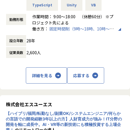
す。
しいポイント♪
TypeScript
Unity
VB
◎拠点の成長＝自身の成長を実感できる
これにより、4年連続で「健康経営優良法人2026（大企業法
…自身のポジションが確立しやすく、早期からリーダー就
作業時間： 9:00～18:00 （休憩60分） ※プ
人部門）」に認定されました。
任も可能です。
勤務形態
ロジェクト先による
◎社員同士の距離の近さ
働き方：
固定時間制（9時～18時、10時～19
【業務の変更の範囲】
…意見を出しやすく、また成果がダイレクトに評価されや
時など）
会社の定める範囲
すい環境です。
28年
設立年数
時間外労働の有無： 有（月平均10時間）
休憩時間： 60分
＜当社について＞
2,600人
従業員数
1999年、2名から京都でスタートした当社。今では従業員約
2200名、8つの拠点まで成長を遂げ、上場から5年で236％の
売り上げ成長率を実現しました。
AR/VR/メタバース・AI・DX・IoT・ブロックチェーンなどの
詳細を見る
応募する
最先端IT分野をはじめ、ソフトウェア・システム開発、機
械・機構設計、電子電気回路設計、化学・素材・バイオ分野
など、幅広いフィールドでエンジニアが活躍しています。
株式会社エスユーエス
【当社の魅力】
◎AI・AR/VR最先端分野が強み
【ハイブリ/福岡/転勤なし/副業OK/システムエンジニア/何らか
他社に先駆けて最先端領域に注力しており、2019年にはAR/
の言語での開発経験3年以上の方】人財育成力が強み！IT分野の
VR戦略子会社やAI研究所を設立。また訓練・研修へのAR/VR
開発を軸に成長中。AI・VR等の新技術にも積極投資する上場企
導入、製造現場でのAIの活用、不動産業界向けのVRモデルル
業！
のリモートワーク求人