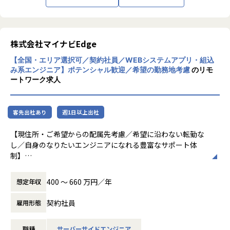
世の中の技術トレンドをリサーチし、生成AIやブロックチェ
テック業界を牽引するリーディングカンパニ
ーンといった新技術の研究開発を行い、それを製品に活かし
ーを目指しております。
ていきます。
そのためにAI研究やプロトタイピングなど、複数のグループ
株式会社マイナビEdge
が連携しながらプロジェクトを進めています。
【全国・エリア選択可／契約社員／WEBシステムアプリ・組込
【参考記事URL】
み系エンジニア】ポテンシャル歓迎／希望の勤務地考慮
のリモ
https://findy-code.io/pick-up/interviews/whi-engineer2
ートワーク求人
【職務内容】
まずはプレーヤーとして業務していただきます。
客先出社あり
週1日以上出社
その後適正やご希望に応じてマネジメントについていただく
場合がございます。
【現住所・ご希望からの配属先考慮／希望に沿わない転勤な
し／自身のなりたいエンジニアになれる豊富なサポート体
【具体的には】
制】
### プレイヤー業務
・実際のお客様の業務のヒアリングをもとにモデリング、設
■業務内容：システム・アプリや制御組込の設計開発業務を
400 〜 660 万円／年
想定年収
計
お任せします。
・新機能の設計・開発、既存機能の改善
【雇入れ直後：甲の指定する業務内容で、別途就業条件明示
契約社員
雇用形態
・Webアプリケーションのパフォーマンス改善
書で明示する。】
・生成AIなどの最新技術を組み込んだ製品機能の研究開発
職種
サーバーサイドエンジニア