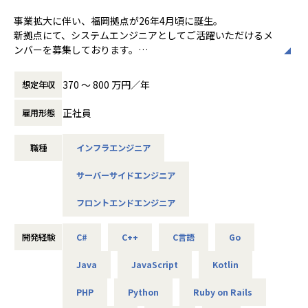
ーム開発等、企業課題を最先端技術で解決しています。
【社内の取り組み】全社員に有料AIツールの付与／XRアイデ
事業拡大に伴い、福岡拠点が26年4月頃に誕生。
アソン／先端領域チャレンジ制度…全社員が最先端に携わる
新拠点にて、システムエンジニアとしてご活躍いただけるメ
機会があります！
ンバーを募集しております。
◎大手案件多数！さらに受託や自社開発も！
大手メーカーや大手Sierにて、システムエンジニアの業務を
370 〜 800 万円／年
想定年収
約400社以上の優良企業とのお取引により多数の案件がある
お任せします。
ため、希望や適性に合った業務に参画いただけます。また自
※プロジェクトはこれまでのご経験やご希望に応じて決定い
正社員
雇用形態
社受託開発チームを拡大中のため、PL・PMニーズも高まっ
たします。
ています。
職種
インフラエンジニア
【業務内容】
◎エンジニアファーストの環境
・基幹システム開発／C#、JavaScript
当社は『エンジニアの成長が会社の成長につながる』という
サーバーサイドエンジニア
・Webアプリ開発／PHP、Java
考えのもと、エンジニアの成長を第一としております。元エ
・スマホアプリ開発／TypeScript、HTML、CSS、SQL、Kot
フロントエンドエンジニア
ンジニアの教育フォロー担当者とは定期的にキャリア面談を
lin
行う他、業務の相談等気軽にできる環境や、資格取得支援制
・機械学習・RPA開発（業務自動化）／Python
度や勉強会などスキルアップを支援する制度も充実。
・シュミレーションシステム開発／Unity、 C#、VB.NET
開発経験
C#
C++
C言語
Go
◎ ワークワークバランスを保てる環境
Java
JavaScript
Kotlin
=====福岡拠点の魅力=====
残業は月平均10H 程度で、リモートができる案件もありま
◎コアメンバーとして参画できる
す。
PHP
Python
Ruby on Rails
…まだ小規模だからこそ組織・文化づくりに直接携われま
また、有給休暇取得率も80 ％超と休みが取りやすい環境も嬉