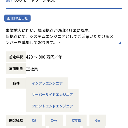
ーム開発等、企業課題を最先端技術で解決しています。
【社内の取り組み】全社員に有料AIツールの付与／XRアイデ
アソン／先端領域チャレンジ制度…全社員が最先端に携わる
週1日以上出社
機会があります！
事業拡大に伴い、福岡拠点が26年4月頃に誕生。
◎大手案件多数！さらに受託や自社開発も！
新拠点にて、システムエンジニアとしてご活躍いただけるメ
約400社以上の優良企業とのお取引により多数の案件がある
ンバーを募集しております。
ため、希望や適性に合った業務に参画いただけます。また自
社受託開発チームを拡大中のため、PL・PMニーズも高まっ
大手メーカーや大手Sierにて、システムエンジニアの業務を
420 〜 800 万円／年
想定年収
ています。
お任せします。
※プロジェクトはこれまでのご経験やご希望に応じて決定い
正社員
雇用形態
◎エンジニアファーストの環境
たします。
当社は『エンジニアの成長が会社の成長につながる』という
考えのもと、エンジニアの成長を第一としております。元エ
職種
インフラエンジニア
【業務内容】
ンジニアの教育フォロー担当者とは定期的にキャリア面談を
・基幹システム開発／C#、JavaScript
行う他、業務の相談等気軽にできる環境や、資格取得支援制
サーバーサイドエンジニア
・Webアプリ開発／PHP、Java
度や勉強会などスキルアップを支援する制度も充実。
・スマホアプリ開発／TypeScript、HTML、CSS、SQL、Kot
フロントエンドエンジニア
lin
◎ ワークワークバランスを保てる環境
・機械学習・RPA開発（業務自動化）／Python
残業は月平均10H 程度で、リモートができる案件もありま
・シュミレーションシステム開発／Unity、 C#、VB.NET
開発経験
C#
C++
C言語
Go
す。