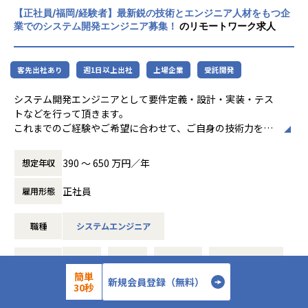
◎AI・AR/VR最先端分野が強み
【正社員/福岡/経験者】最新鋭の技術とエンジニア人材をもつ企
他社に先駆けて最先端領域に注力しており、2019年にはAR/
業でのシステム開発エンジニア募集！
のリモートワーク求人
VR戦略子会社やAI研究所を設立。また訓練・研修へのAR/VR
導入、製造現場でのAIの活用、不動産業界向けのVRモデルル
ーム開発等、企業課題を最先端技術で解決しています。
客先出社あり
週1日以上出社
上場企業
受託開発
【社内の取り組み】全社員に有料AIツールの付与／XRアイデ
アソン／先端領域チャレンジ制度…全社員が最先端に携わる
システム開発エンジニアとして要件定義・設計・実装・テス
機会があります！
トなどを行って頂きます。
これまでのご経験やご希望に合わせて、ご自身の技術力を磨
◎大手案件多数！さらに受託や自社開発も！
けるプロジェクトに参画頂きます。是非、ご面接内でもあな
約400社以上の優良企業とのお取引により多数の案件がある
たのキャリアプランをお聞かせください！
390 〜 650 万円／年
想定年収
ため、希望や適性に合った業務に参画いただけます。また自
社受託開発チームを拡大中のため、PL・PMニーズも高まっ
■主要取引先：事業会社、Sier、通信キャリアなど
正社員
雇用形態
ています。
■工程：要件定義～リリースまで幅広く経験
■保有プロジェクト：
◎エンジニアファーストの環境
職種
システムエンジニア
・派遣プロジェクト：Webシステム開発を中心に、モバイル
当社は『エンジニアの成長が会社の成長につながる』という
アプリ、AI、機械学習等の先端技術にも注力しております。t
考えのもと、エンジニアの成長を第一としております。元エ
oC向け、toB向けと幅広くプロジェクトをご用意していま
開発経験
C#
Go
Java
JavaScript
ンジニアの教育フォロー担当者とは定期的にキャリア面談を
す。
簡単
行う他、業務の相談等気軽にできる環境や、資格取得支援制
新規会員登録（無料）
・委託プロジェクト：流通・金融・官公庁・新規プロジェク
30秒
Kotlin
PHP
Python
度や勉強会などスキルアップを支援する制度も充実。
トのいずれかに参画して頂きます。流通系プロジェクトに関