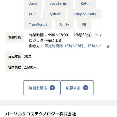
また、有給休暇取得率も80 ％超と休みが取りやすい環境も嬉
Java
JavaScript
Kotlin
=====福岡拠点の魅力=====
しいポイント♪
◎コアメンバーとして参画できる
これにより、4年連続で「健康経営優良法人2026（大企業法
PHP
Python
Ruby on Rails
…まだ小規模だからこそ組織・文化づくりに直接携われま
人部門）」に認定されました。
す。
TypeScript
Unity
VB
◎拠点の成長＝自身の成長を実感できる
【業務の変更の範囲】
…自身のポジションが確立しやすく、早期からリーダー就
作業時間： 9:00～18:00 （休憩60分） ※プ
会社の定める範囲
任も可能です。
勤務形態
ロジェクト先による
◎社員同士の距離の近さ
働き方：
固定時間制（9時～18時、10時～19
…意見を出しやすく、また成果がダイレクトに評価されや
時など）
すい環境です。
28年
設立年数
時間外労働の有無： 有（月平均10時間）
休憩時間： 60分
＜当社について＞
2,600人
従業員数
1999年、2名から京都でスタートした当社。今では従業員約
2200名、8つの拠点まで成長を遂げ、上場から5年で236％の
売り上げ成長率を実現しました。
AR/VR/メタバース・AI・DX・IoT・ブロックチェーンなどの
詳細を見る
応募する
最先端IT分野をはじめ、ソフトウェア・システム開発、機
械・機構設計、電子電気回路設計、化学・素材・バイオ分野
など、幅広いフィールドでエンジニアが活躍しています。
パーソルクロステクノロジー株式会社
【当社の魅力】