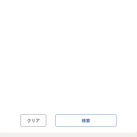
フルフレックス制
裁量労働制
語学・国籍から探す
英語力必須
英語力尚可（英語活用環境あり）
外国籍の方OK
クリア
検索