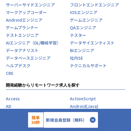
サーバーサイドエンジニア
フロントエンドエンジニア
マークアップコーダー
iOSエンジニア
Androidエンジニア
ゲームエンジニア
ゲームプランナー
QAエンジニア
テストエンジニア
テスター
AIエンジニア（DL/機械学習）
データサイエンティスト
データアナリスト
BIエンジニア
データベースエンジニア
社内SE
ヘルプデスク
テクニカルサポート
CRE
開発経験からリモートワーク求人を探す
Access
ActionScript
AD
Android(Java)
Angular
Ansible
簡単
新規会員登録（無料）
AWS
Azure
30秒
C#
C++