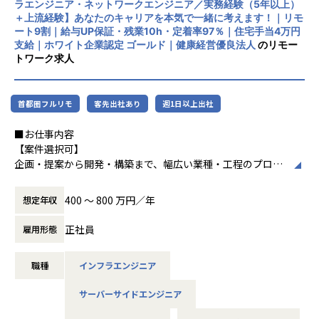
ラエンジニア・ネットワークエンジニア／実務経験（5年以上）
リモートワーク率90％、有給取得率80％以
担当工程：調査・要件定義・基本設計・詳細設計・構築・製
＋上流経験】あなたのキャリアを本気で一緒に考えます！｜リモ
上、育休取得率100％と、働きやすい環境づ
造・テスト・リリース
ート9割｜給与UP保証・残業10h・定着率97％｜住宅手当4万円
くりにも力を入れています。住宅手当や資格
担当者：30代後半・男性・入社4年目
支給｜ホワイト企業認定 ゴールド｜健康経営優良法人
のリモー
取得支援、技術書購入補助など福利厚生も充
トワーク求人
実しています。
-- 大手生命保険会社 資産運用システム --
使用スキル：Java
中長期的には「中小企業のAI開発で第一に想
担当工程：基本設計・詳細設計・製造・テスト・リリース
首都圏フルリモ
客先出社あり
週1日以上出社
起される共創カンパニー」を目指し、技術力
担当者：30代前半・女性・入社2年目
とコミュニケーション力を兼ね備えたプロフ
■お仕事内容
ェッショナル人材の育成を推進している企業
-- 大手コンサル会社 社内システム運用 --
【案件選択可】
です。
使用スキル：VBA・Windows
企画・提案から開発・構築まで、幅広い業種・工程のプロジ
担当工程：運用・保守
ェクトに携われます！
担当者：20代後半・男性・入社1年目
400 〜 800 万円／年
想定年収
＜各種認定・認証＞
■会社説明／募集背景
■ホワイト企業認定 ゴールド（認定取得日：
＜主なNW案件事例＞
株式会社アルテニアは、ITの力を通じて関わる人々の未来を
正社員
雇用形態
2026年1月1日）
-- 大手メーカーの国内拠点をつなぐ社内ネットワークの運
より豊かにすることを 目標に2018年に誕生しました。
■プライバシーマーク認定（認定番号：1082
用・改善 --
未来をITの力で支える。
5290）
主な業務：拠点増設に伴う設定変更、障害一次切り分け
職種
インフラエンジニア
それは技術力だけではなく、人を大切にすること、より豊か
■健康経営優良法人2025（中小規模法人部
使用機器：Cisco、FortiGate、Palo Alto、F5 BIG-IP など
であること、
門）認定
サーバーサイドエンジニア
担当工程：運用・保守（希望により構築へステップアップ）
社会やお客様だけでなくパートナーや社員も幸せでいるこ
■健康優良企業認定証 銀の認定（認定期間：
と。