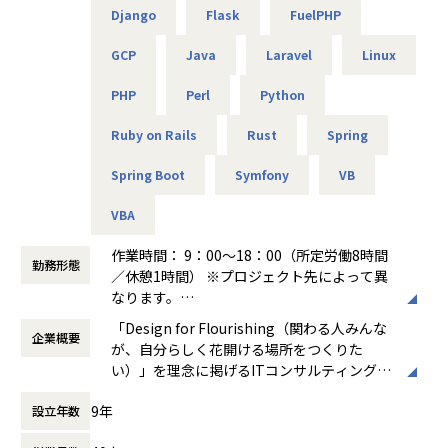
できるようになりました。ソフトウェアの設計や製造の経験
主な業務：ポリシー改善、ログ分析、運用改善提案
Django
Flask
FuelPHP
共に成長できる方を歓迎します！
しかなかったため、
使用機器：Cisco、FortiGate、F5、Aruba 等
エンジニアとしてこの様な活躍の仕方もあるのかと実感しま
GCP
Java
Laravel
Linux
した。
＜主なインフラ案件事例＞
■キャリアパス
エンジニアだけでなく採用・営業・教育といったやれる事が
PHP
Perl
Python
-- データセンタ移設に伴うサーバ基盤リプレース案件 --
＜開発部門 想定キャリアパス＞
増えるところは
使用スキル：VMware、Windows、Linux、Oracle
テスト → 開発 → 設計 → 上流工程
アルテニアのいいところだと思います。
Ruby on Rails
Rust
Spring
担当工程：基本設計、運用設計、詳細設計、構築、テスト、
月1回の面談にてキャリアの方向性をすり合わせながら、案
移行
件を決定します。
Spring Boot
Symfony
VB
【業務の変更の範囲】
担当者：30台前半、男性、入社1年目
「開発経験を積みたい」「設計に挑戦したい」「上流工程を
会社の規定に準ずる
担当したい」などの
VBA
-- 金融システムインフラ開発 --
希望を前提にアサインを行います。
使用スキル：AWS、Windows、Linux
作業時間： 9：00～18：00（所定労働8時間
担当工程：基本設計、運用設計、詳細設計、構築、テスト、
勤務形態
＜ネットワーク部門 想定キャリアパス＞
／休憩1時間） ※プロジェクト先によって異
移行
運用保守 → 構築 → 設計 → セキュリティ・コンサルティング
なります。
担当者：20台後半、男性、入社1年目
月1回の面談にてキャリアの方向性をすり合わせながら、案
働き方：
固定時間制（9時～18時、10時～19
「Design for Flourishing（関わる人みんな
件を決定します。
企業概要
時など）
-- 官公庁向けインフラ開発 --
が、自分らしく花開ける場所をつくりた
「構築に行きたい」「設計に挑戦したい」「セキュリティ分
時間外労働の有無： 有（月平均0時間～20時
使用スキル：VMware、Windows、Linux
い）」を理念に掲げるITコンサルティング・
野を経験したい」などの
間）
担当工程：基本設計、運用設計、詳細設計、構築、テスト、
システム開発企業です。AI時代において「お
希望を前提にアサインを行います。
休憩時間： 60分
9年
移行
設立年数
客様をリードする」のではなく、「お客様と
担当者：30台後半、男性、入社4年目
共に創る」姿勢を重視し、価値提供と自己成
＜インフラ部門 想定キャリアパス＞