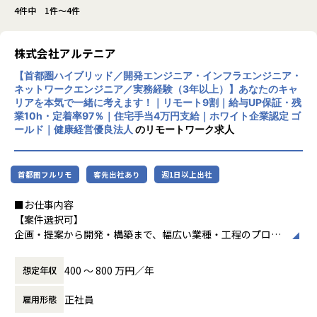
4件中 1件～4件
株式会社アルテニア
【首都圏ハイブリッド／開発エンジニア・インフラエンジニア・
ネットワークエンジニア／実務経験（3年以上）】あなたのキャ
リアを本気で一緒に考えます！｜リモート9割｜給与UP保証・残
業10h・定着率97％｜住宅手当4万円支給｜ホワイト企業認定 ゴ
ールド｜健康経営優良法人
のリモートワーク求人
首都圏フルリモ
客先出社あり
週1日以上出社
■お仕事内容
【案件選択可】
企画・提案から開発・構築まで、幅広い業種・工程のプロジ
ェクトに携われます！
400 〜 800 万円／年
想定年収
■会社説明／募集背景
株式会社アルテニアは、ITの力を通じて関わる人々の未来を
正社員
雇用形態
より豊かにすることを 目標に2018年に誕生しました。