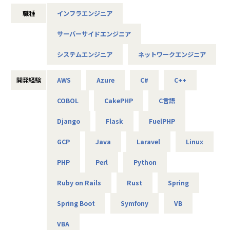
未来をITの力で支える。
職種
インフラエンジニア
それは技術力だけではなく、人を大切にすること、より豊か
であること、
サーバーサイドエンジニア
社会やお客様だけでなくパートナーや社員も幸せでいるこ
と。
システムエンジニア
ネットワークエンジニア
これがアルテニアの企業理念の根幹となります。
この度、事業の拡大に伴って新たなメンバーを募集しており
開発経験
AWS
Azure
C#
C++
ます。
COBOL
CakePHP
C言語
技術力だけでなく、人を思いやる姿勢を大切にしながら、
Django
Flask
FuelPHP
共に成長できる方を歓迎します！
GCP
Java
Laravel
Linux
■キャリアパス
PHP
Perl
Python
＜開発部門 想定キャリアパス＞
テスト → 開発 → 設計 → 上流工程
Ruby on Rails
Rust
Spring
月1回の面談にてキャリアの方向性をすり合わせながら、案
件を決定します。
Spring Boot
Symfony
VB
「開発経験を積みたい」「設計に挑戦したい」「上流工程を
担当したい」などの
VBA