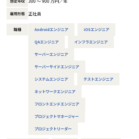
300 〜 900 万円／年
想定年収
使用スキル：VBA・Windows
是非面接でお話しください！
自分に無理のないレベルでの配属先を決めてくれて、
担当工程：運用・保守
自分のペースでステップアップができたところが大きな魅力
正社員
雇用形態
担当者：20代後半・男性・入社1年目
◆取引業界
でした。
＜各種認定・認証＞
製造メーカー、通信キャリア、金融、流通、官公庁 等
マニュアル通りの作業しかやったことがなかった私ですが、
■ホワイト企業認定 ゴールド（認定取得日：
＜主なNW案件事例＞
職種
Androidエンジニア
iOSエンジニア
現在は要件定義や設計、実装といった工程にも挑戦していま
2026年1月1日）
-- 大手メーカーの国内拠点をつなぐ社内ネットワークの運
◆プロジェクト例
す。
■プライバシーマーク認定（認定番号：1082
用・改善 --
QAエンジニア
インフラエンジニア
・ システム要件定義・設計（上流）SE
月一で面談を行ってくれるため、やりたいことや自分の頑張
5290）
主な業務：拠点増設に伴う設定変更、障害一次切り分け
・ システム実装・テスト（下流）PG
りがちゃんと反映されるところが
■健康経営優良法人2025（中小規模法人部
使用機器：Cisco、FortiGate、Palo Alto、F5 BIG-IP など
サーバーエンジニア
※ご志向・ご希望に応じて、プロジェクトを決定します
アルテニアの良さです。
門）認定
担当工程：運用・保守（希望により構築へステップアップ）
※地元密着主義のため、地元の大手企業でのプロジェクト
■健康優良企業認定証 銀の認定（認定期間：
サーバーサイドエンジニア
を前提としています。
＜入社4年目 エンジニア＞
2025/10/01～2027/09/30）
-- 官公庁システムを支えるネットワークの設計・構築支援 --
転職前の会社の社長が代わり、会社の方針と私のエンジニア
システムエンジニア
テストエンジニア
主な業務：要件整理、検証、リリース計画の策定
としての方針に
使用機器：Cisco、Palo Alto、A10 等
■魅力ポイント
相違が出てきてしまったため転職しました。
ネットワークエンジニア
★転勤がない会社
エンジニアとして働きつつ、現場の人の関係を元に販路を広
-- リモートワークを支えるVPN/セキュリティ基盤の運用 --
地域愛採用を行っているため、基本的にご自宅から通える
げるといった営業の役割も
フロントエンドエンジニア
主な業務：ポリシー改善、ログ分析、運用改善提案
範囲でプロジェクトを選定。
できるようになりました。ソフトウェアの設計や製造の経験
使用機器：Cisco、FortiGate、F5、Aruba 等
家族と一緒に過ごすことができ、好きな地域で安心して働
プロジェクトマネージャー
しかなかったため、
けます。
エンジニアとしてこの様な活躍の仕方もあるのかと実感しま
＜主なインフラ案件事例＞
プロジェクトリーダー
した。
-- データセンタ移設に伴うサーバ基盤リプレース案件 --
★基本給がベースUPしていく
エンジニアだけでなく採用・営業・教育といったやれる事が
使用スキル：VMware、Windows、Linux、Oracle