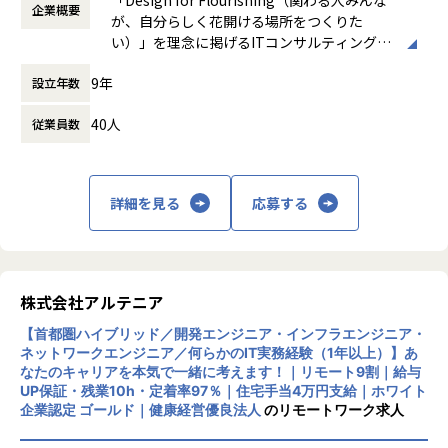
-- 官公庁向けインフラ開発 --
件を決定します。
企業概要
時など）
が、自分らしく花開ける場所をつくりた
使用スキル：VMware、Windows、Linux
「構築に行きたい」「設計に挑戦したい」「セキュリティ分
時間外労働の有無： 有（月平均0時間～20時
い）」を理念に掲げるITコンサルティング・
担当工程：基本設計、運用設計、詳細設計、構築、テスト、
野を経験したい」などの
間）
システム開発企業です。AI時代において「お
移行
希望を前提にアサインを行います。
休憩時間： 60分
9年
設立年数
客様をリードする」のではなく、「お客様と
担当者：30台後半、男性、入社4年目
共に創る」姿勢を重視し、価値提供と自己成
＜インフラ部門 想定キャリアパス＞
40人
従業員数
長を通じてビジネス変革を実現することを目
運用保守 → 構築 → 設計 → クラウド
指しています。
■案件の決め方
月1回の面談にてキャリアの方向性をすり合わせながら、案
あなたのキャリアの希望に沿って案件を決定します。
件を決定します。
主な事業は、プロジェクトマネジメント、ソ
「要件定義などの上流工程に挑戦したい」
「構築に行きたい」「クラウドに挑戦したい」などの希望を
詳細を見る
応募する
フトウェア開発、インフラソリューション開
「AWS、Azureなどのクラウド案件に携わりたい」など…
前提にアサインを行います。
発です。官公庁向けのMicrosoft 365移行（1
希望次第では現在当社にない案件も探してくるので安心して
90TB規模）や金融機関向けネットワーク構
ください！
築、大手製造業向けインフラ基盤構築など、
■案件事例
大規模案件の実績があります。近年は生成AI
＜主な開発案件事例＞
株式会社アルテニア
関連プロジェクトにも注力しています。
■フォロー体制・働き方
-- 社内システム マスタDBメンテナンスシステム開発 --
【首都圏ハイブリッド／開発エンジニア・インフラエンジニア・
・アサイン前に、やりたいこと・やりたくないことを面談で
使用スキル：DjangoFW・Python
ネットワークエンジニア／何らかのIT実務経験（1年以上）】あ
リモートワーク率90％、有給取得率80％以
確認
担当工程：調査・要件定義・基本設計・詳細設計・構築・製
なたのキャリアを本気で一緒に考えます！｜リモート9割｜給与
上、育休取得率100％と、働きやすい環境づ
・配属後は月1回の面談に加え、チャットでの相談が可能
造・テスト・リリース
UP保証・残業10h・定着率97％｜住宅手当4万円支給｜ホワイト
くりにも力を入れています。住宅手当や資格
・一人での参画の場合も、社内のメンターがフォロー
担当者：30代後半・男性・入社4年目
企業認定 ゴールド｜健康経営優良法人
のリモートワーク求人
取得支援、技術書購入補助など福利厚生も充
・平均残業時間：月10.5時間（全社平均）
実しています。
-- 大手生命保険会社 資産運用システム --