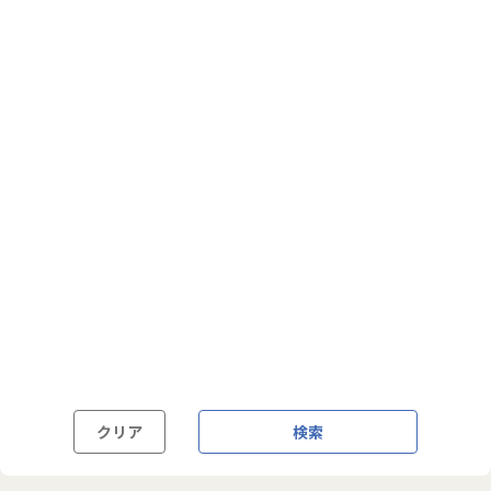
フルフレックス制
裁量労働制
語学・国籍から探す
英語力必須
英語力尚可（英語活用環境あり）
外国籍の方OK
クリア
検索