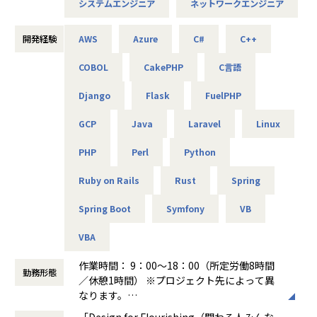
2025/10/01～2027/09/30）
システムエンジニア
ネットワークエンジニア
-- 官公庁システムを支えるネットワークの設計・構築支援 --
これがアルテニアの企業理念の根幹となります。
主な業務：要件整理、検証、リリース計画の策定
使用機器：Cisco、Palo Alto、A10 等
この度、事業の拡大に伴って新たなメンバーを募集しており
開発経験
AWS
Azure
C#
C++
ます。
-- リモートワークを支えるVPN/セキュリティ基盤の運用 --
COBOL
CakePHP
C言語
技術力だけでなく、人を思いやる姿勢を大切にしながら、
主な業務：ポリシー改善、ログ分析、運用改善提案
使用機器：Cisco、FortiGate、F5、Aruba 等
Django
Flask
FuelPHP
共に成長できる方を歓迎します！
GCP
Java
Laravel
Linux
＜主なインフラ案件事例＞
-- データセンタ移設に伴うサーバ基盤リプレース案件 --
■キャリアパス
PHP
Perl
Python
使用スキル：VMware、Windows、Linux、Oracle
＜開発部門 想定キャリアパス＞
担当工程：基本設計、運用設計、詳細設計、構築、テスト、
テスト → 開発 → 設計 → 上流工程
Ruby on Rails
Rust
Spring
移行
月1回の面談にてキャリアの方向性をすり合わせながら、案
担当者：30台前半、男性、入社1年目
件を決定します。
Spring Boot
Symfony
VB
「開発経験を積みたい」「設計に挑戦したい」「上流工程を
-- 金融システムインフラ開発 --
担当したい」などの
VBA
使用スキル：AWS、Windows、Linux
希望を前提にアサインを行います。
担当工程：基本設計、運用設計、詳細設計、構築、テスト、
作業時間： 9：00～18：00（所定労働8時間
勤務形態
移行
＜ネットワーク部門 想定キャリアパス＞
／休憩1時間） ※プロジェクト先によって異
担当者：20台後半、男性、入社1年目
運用保守 → 構築 → 設計 → セキュリティ・コンサルティング
なります。
月1回の面談にてキャリアの方向性をすり合わせながら、案
働き方：
固定時間制（9時～18時、10時～19
「Design for Flourishing（関わる人みんな