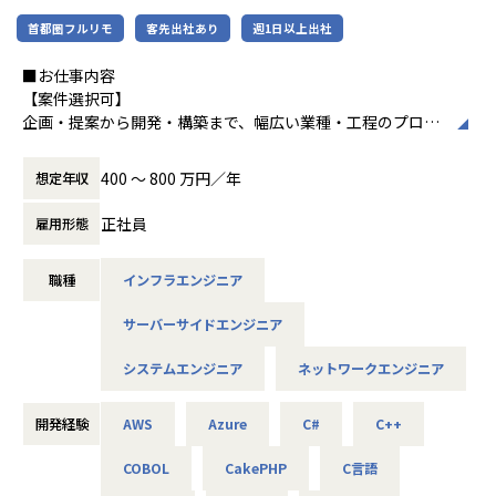
使用スキル：Java
首都圏フルリモ
客先出社あり
週1日以上出社
中長期的には「中小企業のAI開発で第一に想
■社員の声
担当工程：基本設計・詳細設計・製造・テスト・リリース
起される共創カンパニー」を目指し、技術力
＜入社1年目 エンジニア＞
担当者：30代前半・女性・入社2年目
■お仕事内容
とコミュニケーション力を兼ね備えたプロフ
前職では給与が低く、安定した生活をしたいと思い転職しま
【案件選択可】
ェッショナル人材の育成を推進している企業
した。
-- 大手コンサル会社 社内システム運用 --
企画・提案から開発・構築まで、幅広い業種・工程のプロジ
です。
自分に無理のないレベルでの配属先を決めてくれて、
使用スキル：VBA・Windows
ェクトに携われます！
自分のペースでステップアップができたところが大きな魅力
担当工程：運用・保守
400 〜 800 万円／年
想定年収
でした。
担当者：20代後半・男性・入社1年目
■会社説明／募集背景
＜各種認定・認証＞
マニュアル通りの作業しかやったことがなかった私ですが、
株式会社アルテニアは、ITの力を通じて関わる人々の未来を
正社員
雇用形態
■ホワイト企業認定 ゴールド（認定取得日：
現在は要件定義や設計、実装といった工程にも挑戦していま
＜主なNW案件事例＞
より豊かにすることを 目標に2018年に誕生しました。
2026年1月1日）
す。
-- 大手メーカーの国内拠点をつなぐ社内ネットワークの運
未来をITの力で支える。
■プライバシーマーク認定（認定番号：1082
月一で面談を行ってくれるため、やりたいことや自分の頑張
用・改善 --
職種
インフラエンジニア
それは技術力だけではなく、人を大切にすること、より豊か
5290）
りがちゃんと反映されるところが
主な業務：拠点増設に伴う設定変更、障害一次切り分け
であること、
■健康経営優良法人2025（中小規模法人部
アルテニアの良さです。
使用機器：Cisco、FortiGate、Palo Alto、F5 BIG-IP など
サーバーサイドエンジニア
社会やお客様だけでなくパートナーや社員も幸せでいるこ
門）認定
担当工程：運用・保守（希望により構築へステップアップ）
と。
■健康優良企業認定証 銀の認定（認定期間：
＜入社4年目 エンジニア＞
システムエンジニア
ネットワークエンジニア
これがアルテニアの企業理念の根幹となります。
2025/10/01～2027/09/30）
転職前の会社の社長が代わり、会社の方針と私のエンジニア
-- 官公庁システムを支えるネットワークの設計・構築支援 --
としての方針に
主な業務：要件整理、検証、リリース計画の策定
この度、事業の拡大に伴って新たなメンバーを募集しており
開発経験
AWS
Azure
C#
C++
相違が出てきてしまったため転職しました。
使用機器：Cisco、Palo Alto、A10 等
ます。
エンジニアとして働きつつ、現場の人の関係を元に販路を広
COBOL
CakePHP
C言語
技術力だけでなく、人を思いやる姿勢を大切にしながら、
げるといった営業の役割も
-- リモートワークを支えるVPN/セキュリティ基盤の運用 --