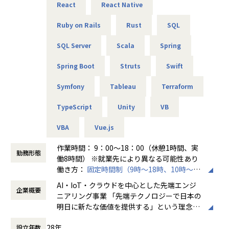
経験のある技術者をリーダーに任命し、技術者のフォロー
React
React Native
希望次第では現在当社にない案件も探してくるので安心して
ができる体制を整えています。
ください！
リーダーと営業は月に1度会議の場を設けており、情報共
Ruby on Rails
Rust
SQL
有を行っております。
SQL Server
Scala
Spring
■フォロー体制・働き方
【業務の変更の範囲】
・アサイン前に、やりたいこと・やりたくないことを面談で
無
Spring Boot
Struts
Swift
確認
・配属後は月1回の面談に加え、チャットでの相談が可能
Symfony
Tableau
Terraform
・一人での参画の場合も、社内のメンターがフォロー
・平均残業時間：月10.5時間（全社平均）
TypeScript
Unity
VB
VBA
Vue.js
■社員の声
＜入社1年目 エンジニア＞
作業時間： 9：00～18：00（休憩1時間、実
勤務形態
前職では給与が低く、安定した生活をしたいと思い転職しま
働8時間） ※就業先により異なる可能性あり
した。
働き方：
固定時間制（9時～18時、10時～19
自分に無理のないレベルでの配属先を決めてくれて、
時など）
AI・IoT・クラウドを中心とした先端エンジ
自分のペースでステップアップができたところが大きな魅力
企業概要
時間外労働の有無： 有（月平均20時間～30
ニアリング事業 「先端テクノロジーで日本の
でした。
時間）
明日に新たな価値を提供する」という理念を
マニュアル通りの作業しかやったことがなかった私ですが、
休憩時間： 60分
掲げ、当社はAI・IoT・クラウドをはじめとし
現在は要件定義や設計、実装といった工程にも挑戦していま
28年
設立年数
た先端テクノロジーの中で「ジャパニアスだ