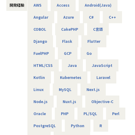
基本給で勝負している会社です！技術手当等で大きく見せ
増えるところは
開発経験
AWS
Access
Android(Java)
担当工程：基本設計、運用設計、詳細設計、構築、テスト、
ることをしておりません。
アルテニアのいいところだと思います。
移行
昇給は、基本給を上げていくため、賞与や残業代も必然的
Angular
Azure
C#
C++
担当者：30台前半、男性、入社1年目
に増えます。
【業務の変更の範囲】
会社の規定に準ずる
COBOL
CakePHP
C言語
-- 金融システムインフラ開発 --
★フォロー体制や研修制度/スタンバイ期間も給与100％保証
使用スキル：AWS、Windows、Linux
スタンバイ期間は、しっかりJ-collegeにて研修を準備。
Django
Flask
Flutter
担当工程：基本設計、運用設計、詳細設計、構築、テスト、
ベテラン講師からリアルタイムで教わる事ができます！決
移行
して放置しない会社です。
FuelPHP
GCP
Go
担当者：20台後半、男性、入社1年目
AIの知見が増えたり資格取得をバックアップしています！
（AIエンジニアコース/IT パスポート試験+基本情報技術者試
HTML/CSS
Java
JavaScript
-- 官公庁向けインフラ開発 --
験コース/AWS 中級コース など）
使用スキル：VMware、Windows、Linux
Kotlin
Kubernetes
Laravel
担当工程：基本設計、運用設計、詳細設計、構築、テスト、
★定期的な技術者面談を実施
移行
Linux
MySQL
Next.js
1ヵ月半～2ヵ月に1度のペースで営業担当による技術者へ
担当者：30台後半、男性、入社4年目
の定期面談を実施。
Node.js
Nuxt.js
Objective-C
不満・不安をヒアリングすると同時に、自分が歩んでいき
たいキャリアを共有し、スキルの向上とモチベーションの維
■案件の決め方
Oracle
PHP
PL/SQL
Perl
持に繋げています。
あなたのキャリアの希望に沿って案件を決定します。
「要件定義などの上流工程に挑戦したい」
PostgreSQL
Python
R
★リーダーによるフォロー
「AWS、Azureなどのクラウド案件に携わりたい」など…