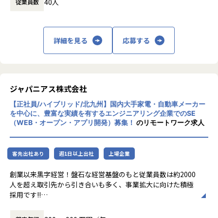
40人
従業員数
長を通じてビジネス変革を実現することを目
運用保守 → 構築 → 設計 → クラウド
指しています。
月1回の面談にてキャリアの方向性をすり合わせながら、案
■案件の決め方
件を決定します。
あなたのキャリアの希望に沿って案件を決定します。
主な事業は、プロジェクトマネジメント、ソ
「構築に行きたい」「クラウドに挑戦したい」などの希望を
詳細を見る
応募する
「要件定義などの上流工程に挑戦したい」
フトウェア開発、インフラソリューション開
前提にアサインを行います。
「AWS、Azureなどのクラウド案件に携わりたい」など…
発です。官公庁向けのMicrosoft 365移行（1
希望次第では現在当社にない案件も探してくるので安心して
90TB規模）や金融機関向けネットワーク構
ください！
築、大手製造業向けインフラ基盤構築など、
■案件事例
大規模案件の実績があります。近年は生成AI
＜主な開発案件事例＞
ジャパニアス株式会社
関連プロジェクトにも注力しています。
-- 社内システム マスタDBメンテナンスシステム開発 --
【正社員/ハイブリッド/北九州】国内大手家電・自動車メーカー
■フォロー体制・働き方
使用スキル：DjangoFW・Python
を中心に、豊富な実績を有するエンジニアリング企業でのSE
・アサイン前に、やりたいこと・やりたくないことを面談で
リモートワーク率90％、有給取得率80％以
担当工程：調査・要件定義・基本設計・詳細設計・構築・製
（WEB・オープン・アプリ開発）募集！
のリモートワーク求人
確認
上、育休取得率100％と、働きやすい環境づ
造・テスト・リリース
・配属後は月1回の面談に加え、チャットでの相談が可能
くりにも力を入れています。住宅手当や資格
担当者：30代後半・男性・入社4年目
・一人での参画の場合も、社内のメンターがフォロー
取得支援、技術書購入補助など福利厚生も充
客先出社あり
週1日以上出社
上場企業
・平均残業時間：月10.5時間（全社平均）
実しています。
-- 大手生命保険会社 資産運用システム --
使用スキル：Java
創業以来黒字経営！盤石な経営基盤のもと従業員数は約2000
中長期的には「中小企業のAI開発で第一に想
担当工程：基本設計・詳細設計・製造・テスト・リリース
人を超え取引先から引き合いも多く、事業拡大に向けた積極
■社員の声
起される共創カンパニー」を目指し、技術力
担当者：30代前半・女性・入社2年目
採用です!!
＜入社1年目 エンジニア＞
とコミュニケーション力を兼ね備えたプロフ
前職では給与が低く、安定した生活をしたいと思い転職しま
ェッショナル人材の育成を推進している企業
-- 大手コンサル会社 社内システム運用 --
ご志向／ご希望に応じて、プロジェクトを決定しますので、
した。
です。