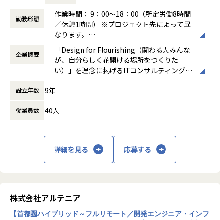
希望を前提にアサインを行います。
作業時間： 9：00～18：00（所定労働8時間
勤務形態
＜ネットワーク部門 想定キャリアパス＞
／休憩1時間） ※プロジェクト先によって異
運用保守 → 構築 → 設計 → セキュリティ・コンサルティング
なります。
月1回の面談にてキャリアの方向性をすり合わせながら、案
働き方：
固定時間制（9時～18時、10時～19
「Design for Flourishing（関わる人みんな
件を決定します。
企業概要
時など）
が、自分らしく花開ける場所をつくりた
「構築に行きたい」「設計に挑戦したい」「セキュリティ分
時間外労働の有無： 有（月平均0時間～20時
い）」を理念に掲げるITコンサルティング・
野を経験したい」などの
間）
システム開発企業です。AI時代において「お
希望を前提にアサインを行います。
休憩時間： 60分
9年
設立年数
客様をリードする」のではなく、「お客様と
共に創る」姿勢を重視し、価値提供と自己成
＜インフラ部門 想定キャリアパス＞
40人
従業員数
長を通じてビジネス変革を実現することを目
運用保守 → 構築 → 設計 → クラウド
指しています。
月1回の面談にてキャリアの方向性をすり合わせながら、案
件を決定します。
主な事業は、プロジェクトマネジメント、ソ
「構築に行きたい」「クラウドに挑戦したい」などの希望を
詳細を見る
応募する
フトウェア開発、インフラソリューション開
前提にアサインを行います。
発です。官公庁向けのMicrosoft 365移行（1
90TB規模）や金融機関向けネットワーク構
築、大手製造業向けインフラ基盤構築など、
■案件事例
大規模案件の実績があります。近年は生成AI
＜主な開発案件事例＞
株式会社アルテニア
関連プロジェクトにも注力しています。
-- 社内システム マスタDBメンテナンスシステム開発 --
【首都圏ハイブリッド～フルリモート／開発エンジニア・インフ
使用スキル：DjangoFW・Python