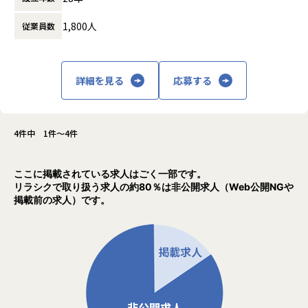
す。
からできること」を見出し、日本のエンジニ
月一で面談を行ってくれるため、やりたいことや自分の頑張
1,800人
従業員数
アリング業界から必要とされ続ける会社を目
りがちゃんと反映されるところが
指して事業拡大を続けています。
アルテニアの良さです。
＜入社4年目 エンジニア＞
詳細を見る
応募する
転職前の会社の社長が代わり、会社の方針と私のエンジニア
としての方針に
相違が出てきてしまったため転職しました。
エンジニアとして働きつつ、現場の人の関係を元に販路を広
4件中 1件～4件
げるといった営業の役割も
できるようになりました。ソフトウェアの設計や製造の経験
ここに掲載されている求人はごく一部です。
しかなかったため、
リラシクで取り扱う求人の約80％は非公開求人（Web公開NGや
エンジニアとしてこの様な活躍の仕方もあるのかと実感しま
掲載前の求人）です。
した。
エンジニアだけでなく採用・営業・教育といったやれる事が
増えるところは
アルテニアのいいところだと思います。
【業務の変更の範囲】
会社の規定に準ずる