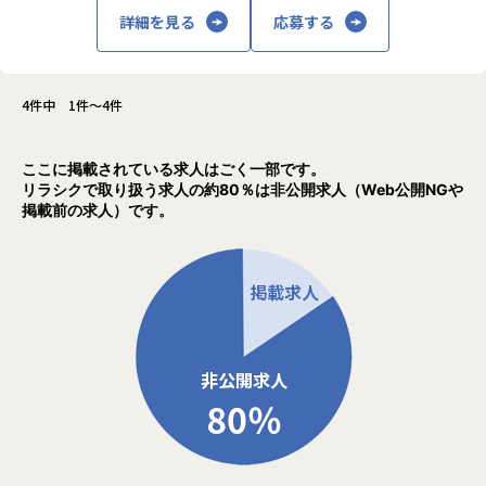
て取り組んでいます）
増えるところは
担当工程：基本設計、運用設計、詳細設計、構築、テスト、
詳細を見る
応募する
アルテニアのいいところだと思います。
移行
＜案件例＞
担当者：30台前半、男性、入社1年目
・世界的大規模ネットワークシステム運用
【業務の変更の範囲】
・各種Webシステム開発
会社の規定に準ずる
4件中 1件～4件
-- 金融システムインフラ開発 --
・英語を活用したICTプロジェクト推進管理
使用スキル：AWS、Windows、Linux
など
担当工程：基本設計、運用設計、詳細設計、構築、テスト、
ここに掲載されている求人はごく一部です。
移行
下記、当社について理解が深まるように社員についてご紹介
リラシクで取り扱う求人の約80％は非公開求人（Web公開NGや
担当者：20台後半、男性、入社1年目
掲載前の求人）です。
します！
-- 官公庁向けインフラ開発 --
【弊社社員について】
使用スキル：VMware、Windows、Linux
・paiza経由の中途入社エンジニア①
担当工程：基本設計、運用設計、詳細設計、構築、テスト、
「技術研鑽のために働き方を改善したい！」
移行
前職では開発もインフラもフルスタックに活躍。
担当者：30台後半、男性、入社4年目
毎日の出社や残業、周囲の社員のモチベーションに違和感を
感じ、転職。
現在は労働環境を見直した働き方の実現により、
■案件の決め方
学習時間を捻出し「AWS ソリューションアーキテクト / プロ
あなたのキャリアの希望に沿って案件を決定します。
フェッショナル」を取得。
「要件定義などの上流工程に挑戦したい」
現場ではインフラ領域を中心に活躍しています。
「AWS、Azureなどのクラウド案件に携わりたい」など…