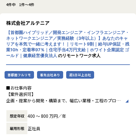
4件中 1件～4件
株式会社アルテニア
【首都圏ハイブリッド／開発エンジニア・インフラエンジニア・
ネットワークエンジニア／実務経験（3年以上）】あなたのキャ
リアを本気で一緒に考えます！｜リモート9割｜給与UP保証・残
業10h・定着率97％｜住宅手当4万円支給｜ホワイト企業認定 ゴ
ールド｜健康経営優良法人
のリモートワーク求人
首都圏フルリモ
客先出社あり
週1日以上出社
■お仕事内容
【案件選択可】
企画・提案から開発・構築まで、幅広い業種・工程のプロジ
ェクトに携われます！
400 〜 800 万円／年
想定年収
■会社説明／募集背景
株式会社アルテニアは、ITの力を通じて関わる人々の未来を
正社員
雇用形態
より豊かにすることを 目標に2018年に誕生しました。