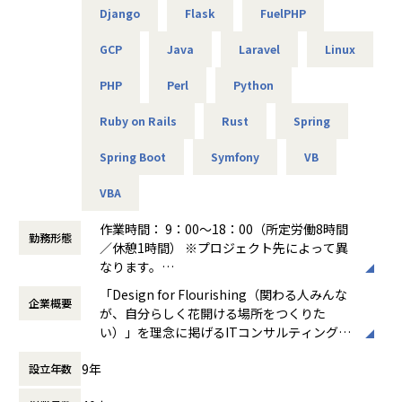
できるようになりました。ソフトウェアの設計や製造の経験
主な業務：ポリシー改善、ログ分析、運用改善提案
Django
Flask
FuelPHP
共に成長できる方を歓迎します！
しかなかったため、
使用機器：Cisco、FortiGate、F5、Aruba 等
エンジニアとしてこの様な活躍の仕方もあるのかと実感しま
GCP
Java
Laravel
Linux
した。
＜主なインフラ案件事例＞
■キャリアパス
エンジニアだけでなく採用・営業・教育といったやれる事が
PHP
Perl
Python
-- データセンタ移設に伴うサーバ基盤リプレース案件 --
＜開発部門 想定キャリアパス＞
増えるところは
使用スキル：VMware、Windows、Linux、Oracle
テスト → 開発 → 設計 → 上流工程
アルテニアのいいところだと思います。
Ruby on Rails
Rust
Spring
担当工程：基本設計、運用設計、詳細設計、構築、テスト、
月1回の面談にてキャリアの方向性をすり合わせながら、案
移行
件を決定します。
Spring Boot
Symfony
VB
【業務の変更の範囲】
担当者：30台前半、男性、入社1年目
「開発経験を積みたい」「設計に挑戦したい」「上流工程を
会社の規定に準ずる
担当したい」などの
VBA
-- 金融システムインフラ開発 --
希望を前提にアサインを行います。
使用スキル：AWS、Windows、Linux
作業時間： 9：00～18：00（所定労働8時間
担当工程：基本設計、運用設計、詳細設計、構築、テスト、
勤務形態
＜ネットワーク部門 想定キャリアパス＞
／休憩1時間） ※プロジェクト先によって異
移行
運用保守 → 構築 → 設計 → セキュリティ・コンサルティング
なります。
担当者：20台後半、男性、入社1年目
月1回の面談にてキャリアの方向性をすり合わせながら、案
働き方：
固定時間制（9時～18時、10時～19
「Design for Flourishing（関わる人みんな
件を決定します。
企業概要
時など）
-- 官公庁向けインフラ開発 --
が、自分らしく花開ける場所をつくりた
「構築に行きたい」「設計に挑戦したい」「セキュリティ分
時間外労働の有無： 有（月平均0時間～20時
使用スキル：VMware、Windows、Linux
い）」を理念に掲げるITコンサルティング・
野を経験したい」などの
間）
担当工程：基本設計、運用設計、詳細設計、構築、テスト、
システム開発企業です。AI時代において「お
希望を前提にアサインを行います。
休憩時間： 60分
9年
移行
設立年数
客様をリードする」のではなく、「お客様と
担当者：30台後半、男性、入社4年目
共に創る」姿勢を重視し、価値提供と自己成
＜インフラ部門 想定キャリアパス＞