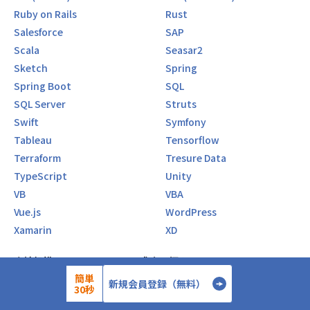
たとえば、下記のような内容を導入しています。
Ruby on Rails
Rust
Salesforce
SAP
・オンラインストレージで自社資料共有（どこでも閲覧操作
Scala
Seasar2
可能、メール共有不要）
Sketch
Spring
・大手ベンダーとのパートナー契約特典の利用（ベンダー主
催ハンズオンセミナーやイベントの参加）
Spring Boot
SQL
・ほぼすべてのNW機器やOSの検証環境が場所を選ばず利用
SQL Server
Struts
可能
Swift
Symfony
・自社のe-learningで研修可能
Tableau
Tensorflow
・クラウド勤怠で勤怠管理、給与管理
・評価制度が明確（詳細な賃金テーブルがあるのでわかりや
Terraform
Tresure Data
すい）
TypeScript
Unity
・社内チャット機能で社員交流多数
VB
VBA
・毎月チーム会（帰社日）を開催（業務時間内で実施）
Vue.js
WordPress
・定期的な自由参加イベント開催（BBQ、キャンプ、花見、
忘年会など）
Xamarin
XD
・社員の9割がリモート勤務
会社規模からリモートワーク求人を探す
【会社の特徴】
簡単
新規会員登録（無料）
IT×英語を軸に受託／ソリューション／技術支援などの幅広
30秒
〜10人
11〜30人
い事業を展開。最新技術の社内勉強会あり◎実際の現場で求