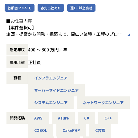
使用スキル：Java
首都圏フルリモ
客先出社あり
週1日以上出社
中長期的には「中小企業のAI開発で第一に想
■社員の声
担当工程：基本設計・詳細設計・製造・テスト・リリース
起される共創カンパニー」を目指し、技術力
＜入社1年目 エンジニア＞
担当者：30代前半・女性・入社2年目
■お仕事内容
とコミュニケーション力を兼ね備えたプロフ
前職では給与が低く、安定した生活をしたいと思い転職しま
【案件選択可】
ェッショナル人材の育成を推進している企業
した。
-- 大手コンサル会社 社内システム運用 --
企画・提案から開発・構築まで、幅広い業種・工程のプロジ
です。
自分に無理のないレベルでの配属先を決めてくれて、
使用スキル：VBA・Windows
ェクトに携われます！
自分のペースでステップアップができたところが大きな魅力
担当工程：運用・保守
400 〜 800 万円／年
想定年収
でした。
担当者：20代後半・男性・入社1年目
■会社説明／募集背景
＜各種認定・認証＞
マニュアル通りの作業しかやったことがなかった私ですが、
株式会社アルテニアは、ITの力を通じて関わる人々の未来を
正社員
雇用形態
■ホワイト企業認定 ゴールド（認定取得日：
現在は要件定義や設計、実装といった工程にも挑戦していま
＜主なNW案件事例＞
より豊かにすることを 目標に2018年に誕生しました。
2026年1月1日）
す。
-- 大手メーカーの国内拠点をつなぐ社内ネットワークの運
未来をITの力で支える。
■プライバシーマーク認定（認定番号：1082
月一で面談を行ってくれるため、やりたいことや自分の頑張
用・改善 --
職種
インフラエンジニア
それは技術力だけではなく、人を大切にすること、より豊か
5290）
りがちゃんと反映されるところが
主な業務：拠点増設に伴う設定変更、障害一次切り分け
であること、
■健康経営優良法人2025（中小規模法人部
アルテニアの良さです。
使用機器：Cisco、FortiGate、Palo Alto、F5 BIG-IP など
サーバーサイドエンジニア
社会やお客様だけでなくパートナーや社員も幸せでいるこ
門）認定
担当工程：運用・保守（希望により構築へステップアップ）
と。
■健康優良企業認定証 銀の認定（認定期間：
＜入社4年目 エンジニア＞
システムエンジニア
ネットワークエンジニア
これがアルテニアの企業理念の根幹となります。
2025/10/01～2027/09/30）
転職前の会社の社長が代わり、会社の方針と私のエンジニア
-- 官公庁システムを支えるネットワークの設計・構築支援 --
としての方針に
主な業務：要件整理、検証、リリース計画の策定
この度、事業の拡大に伴って新たなメンバーを募集しており
開発経験
AWS
Azure
C#
C++
相違が出てきてしまったため転職しました。
使用機器：Cisco、Palo Alto、A10 等
ます。
エンジニアとして働きつつ、現場の人の関係を元に販路を広
COBOL
CakePHP
C言語
技術力だけでなく、人を思いやる姿勢を大切にしながら、
げるといった営業の役割も
-- リモートワークを支えるVPN/セキュリティ基盤の運用 --