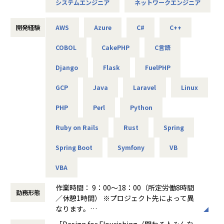
2025/10/01～2027/09/30）
システムエンジニア
ネットワークエンジニア
-- 官公庁システムを支えるネットワークの設計・構築支援 --
これがアルテニアの企業理念の根幹となります。
主な業務：要件整理、検証、リリース計画の策定
使用機器：Cisco、Palo Alto、A10 等
この度、事業の拡大に伴って新たなメンバーを募集しており
開発経験
AWS
Azure
C#
C++
ます。
-- リモートワークを支えるVPN/セキュリティ基盤の運用 --
COBOL
CakePHP
C言語
技術力だけでなく、人を思いやる姿勢を大切にしながら、
主な業務：ポリシー改善、ログ分析、運用改善提案
使用機器：Cisco、FortiGate、F5、Aruba 等
Django
Flask
FuelPHP
共に成長できる方を歓迎します！
GCP
Java
Laravel
Linux
＜主なインフラ案件事例＞
-- データセンタ移設に伴うサーバ基盤リプレース案件 --
■キャリアパス
PHP
Perl
Python
使用スキル：VMware、Windows、Linux、Oracle
＜開発部門 想定キャリアパス＞
担当工程：基本設計、運用設計、詳細設計、構築、テスト、
テスト → 開発 → 設計 → 上流工程
Ruby on Rails
Rust
Spring
移行
月1回の面談にてキャリアの方向性をすり合わせながら、案
担当者：30台前半、男性、入社1年目
件を決定します。
Spring Boot
Symfony
VB
「開発経験を積みたい」「設計に挑戦したい」「上流工程を
-- 金融システムインフラ開発 --
担当したい」などの
VBA
使用スキル：AWS、Windows、Linux
希望を前提にアサインを行います。
担当工程：基本設計、運用設計、詳細設計、構築、テスト、
作業時間： 9：00～18：00（所定労働8時間
勤務形態
移行
＜ネットワーク部門 想定キャリアパス＞
／休憩1時間） ※プロジェクト先によって異
担当者：20台後半、男性、入社1年目
運用保守 → 構築 → 設計 → セキュリティ・コンサルティング
なります。
月1回の面談にてキャリアの方向性をすり合わせながら、案
働き方：
固定時間制（9時～18時、10時～19
「Design for Flourishing（関わる人みんな