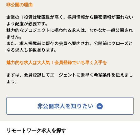
希望次第では現在当社にない案件も探してくるので安心して
非公開の理由
・中途入社エンジニア②
ください！
「希望する案件に関わりたい！」
企業のIT投資は秘匿性が高く、採用情報から機密情報が漏れない
前職では上流工程経験者であるにも関わらず会社都合で運用
よう配慮が必要です。
保守の案件にアサイン。
■フォロー体制・働き方
魅力的なプロジェクトに携われる求人は、なかなか一般公開され
家族がいるため引っ越しはできないが、やりたい仕事をでき
・アサイン前に、やりたいこと・やりたくないことを面談で
ません。
る環境を求めて転職。
確認
また、求人掲載前に既存の会員へ案内され、公開前にクローズと
現在では経験を活かした希望する上流工程への参画と、リモ
・配属後は月1回の面談に加え、チャットでの相談が可能
なる求人も多数あります。
ート勤務により子供や猫ちゃんとの時間が増えました。
・一人での参画の場合も、社内のメンターがフォロー
・平均残業時間：月10.5時間（全社平均）
魅力的な求人は大人気！会員登録でいち早く入手を
・エンジニア責任者
長年エンジニアとして現場で活躍。
まずは、会員登録してエージェントに素早く希望条件を伝えまし
その際に感じた「よりエンジニアが幸せに働ける環境」を体
ょう。
■社員の声
現すべく弊社で奮闘しています。
＜入社1年目 エンジニア＞
また、豊富な実績と知見から今もクライアントから高い信頼
前職では給与が低く、安定した生活をしたいと思い転職しま
を得ており、多様な案件の獲得にも繋がっております。
した。
非公開求人を知りたい
自分に無理のないレベルでの配属先を決めてくれて、
・営業責任者
自分のペースでステップアップができたところが大きな魅力
大手IT企業出身。
でした。
弊社ビジョンの「エンジニアのための会社」に共感して入
マニュアル通りの作業しかやったことがなかった私ですが、
リモートワーク求人を探す
社。
現在は要件定義や設計、実装といった工程にも挑戦していま
これまでの経験を活かし、大規模案件や上流案件などを豊富