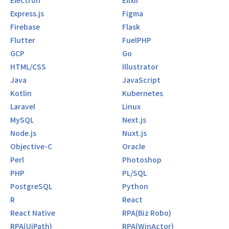
Electron
Elixir
現場で起こったトラブルをはじめ、将来のキャリアに関する
相談やクライアントとの問題など、エンジニアとして仕事を
Express.js
Figma
進めていく上で避けられないトラブルがあった際、様々な相
Firebase
Flask
談先をご用意しています。
Flutter
FuelPHP
現場チームのリーダーや社内勉強会チームメンバー、さらに
GCP
Go
営業や心の相談窓口(人事)・当社代表とも直接相談できま
す。
HTML/CSS
Illustrator
Java
JavaScript
【エンジニア評価の仕組み】
Kotlin
Kubernetes
■明確な評価制度でスキルアップ
Laravel
Linux
評価制度は大きく5つのグレードに分かれていて、さらにそ
こから細分化しています。
MySQL
Next.js
それぞれに賃金テーブルを設定しているため、わかりやすい
Node.js
Nuxt.js
仕組みになっています。
Objective-C
Oracle
Perl
Photoshop
自己評価に加えて、現場の上司や仕事への姿勢など、多角的
な視点から公正に評価しています。
PHP
PL/SQL
一定のレベルに達すれば、ランクアップと共に昇給します。
PostgreSQL
Python
R
React
【その他の特徴】
React Native
RPA(Biz Robo)
★会社の成長とともに、社員の働きやすさ、成長環境などを
よりよくすることにとても注力しています！
RPA(UiPath)
RPA(WinActor)