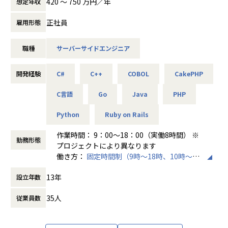
420 〜 750 万円／年
想定年収
使用スキル：VBA・Windows
す。
自分に無理のないレベルでの配属先を決めてくれて、
担当工程：運用・保守
あなたのキャリア形成における目的や希望を聞いた上で、
自分のペースでステップアップができたところが大きな魅力
正社員
雇用形態
担当者：20代後半・男性・入社1年目
それを達成できるように一緒にお仕事をしていきたいと考え
でした。
＜各種認定・認証＞
ています。
マニュアル通りの作業しかやったことがなかった私ですが、
■ホワイト企業認定 ゴールド（認定取得日：
＜主なNW案件事例＞
職種
サーバーサイドエンジニア
現在は要件定義や設計、実装といった工程にも挑戦していま
2026年1月1日）
-- 大手メーカーの国内拠点をつなぐ社内ネットワークの運
外資系企業のクライアントも多いため、メリハリのある働き
す。
■プライバシーマーク認定（認定番号：1082
用・改善 --
方をしながら
月一で面談を行ってくれるため、やりたいことや自分の頑張
開発経験
5290）
C#
C++
COBOL
CakePHP
主な業務：拠点増設に伴う設定変更、障害一次切り分け
まだ国内の競合が進出していない領域の案件も開拓しており
りがちゃんと反映されるところが
■健康経営優良法人2025（中小規模法人部
使用機器：Cisco、FortiGate、Palo Alto、F5 BIG-IP など
ます！
C言語
Go
Java
PHP
アルテニアの良さです。
門）認定
担当工程：運用・保守（希望により構築へステップアップ）
■健康優良企業認定証 銀の認定（認定期間：
【働く環境】
Python
Ruby on Rails
＜入社4年目 エンジニア＞
2025/10/01～2027/09/30）
-- 官公庁システムを支えるネットワークの設計・構築支援 --
・社員の1か月あたり平均残業時間10h以下
転職前の会社の社長が代わり、会社の方針と私のエンジニア
主な業務：要件整理、検証、リリース計画の策定
作業時間： 9：00～18：00（実働8時間） ※
・社員の9割がリモートワーク
としての方針に
勤務形態
使用機器：Cisco、Palo Alto、A10 等
プロジェクトにより異なります
・ご自身の目指すキャリアの実現(しっかり面談していま
相違が出てきてしまったため転職しました。
働き方：
固定時間制（9時～18時、10時～19
す！)
エンジニアとして働きつつ、現場の人の関係を元に販路を広
-- リモートワークを支えるVPN/セキュリティ基盤の運用 --
時など）
げるといった営業の役割も
主な業務：ポリシー改善、ログ分析、運用改善提案
13年
設立年数
時間外労働の有無： 有（月平均0時間～10時
技術派遣(SES)と聞くと一般的に「客先常駐／下流肯定やブ
できるようになりました。ソフトウェアの設計や製造の経験
使用機器：Cisco、FortiGate、F5、Aruba 等
間）
ラックな環境／勝手にアサイン」等といったイメージが湧き
しかなかったため、
35人
従業員数
休憩時間： 60分
やすいと思いますが、それらを払拭した働き方を実現してい
エンジニアとしてこの様な活躍の仕方もあるのかと実感しま
＜主なインフラ案件事例＞
るのが当社の特徴です。
した。
-- データセンタ移設に伴うサーバ基盤リプレース案件 --
（この辺は、エンジニアや営業の責任者がかかなり力を入れ
エンジニアだけでなく採用・営業・教育といったやれる事が
使用スキル：VMware、Windows、Linux、Oracle