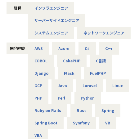
未来をITの力で支える。
職種
インフラエンジニア
それは技術力だけではなく、人を大切にすること、より豊か
であること、
サーバーサイドエンジニア
社会やお客様だけでなくパートナーや社員も幸せでいるこ
と。
システムエンジニア
ネットワークエンジニア
これがアルテニアの企業理念の根幹となります。
この度、事業の拡大に伴って新たなメンバーを募集しており
開発経験
AWS
Azure
C#
C++
ます。
COBOL
CakePHP
C言語
技術力だけでなく、人を思いやる姿勢を大切にしながら、
Django
Flask
FuelPHP
共に成長できる方を歓迎します！
GCP
Java
Laravel
Linux
■キャリアパス
PHP
Perl
Python
＜開発部門 想定キャリアパス＞
テスト → 開発 → 設計 → 上流工程
Ruby on Rails
Rust
Spring
月1回の面談にてキャリアの方向性をすり合わせながら、案
件を決定します。
Spring Boot
Symfony
VB
「開発経験を積みたい」「設計に挑戦したい」「上流工程を
担当したい」などの
VBA