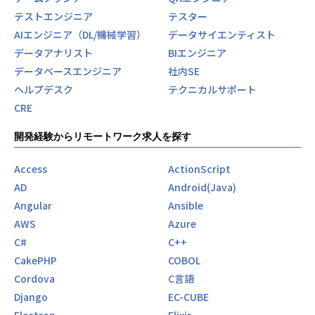
テストエンジニア
テスター
弊社は「人柄採用」に注力しています！
AIエンジニア（DL/機械学習）
データサイエンティスト
少しでもご興味ありましたら、ぜひご応募ください。
データアナリスト
BIエンジニア
業務内容の変更範囲
データベースエンジニア
社内SE
＜雇入時＞
ヘルプデスク
テクニカルサポート
システム開発関連業務
CRE
＜変更範囲＞
開発経験からリモートワーク求人を探す
変更なし
【開発部門の特徴・強み】
Access
ActionScript
■スキルアップ事例
AD
Android(Java)
社内ソリューションとして、これまでのエンジニアとしての
Angular
Ansible
経験を生かして、Webサービスから、NWソリューションな
AWS
Azure
どさまざまな仕組みを立ち上げている社員がいます。自身が
立ち上げたソリューションを通して、メンバーの成長や自分
C#
C++
自身の成長、そして世の中のトレンドをつかんでいけること
CakePHP
COBOL
にとてもやりがいを感じられます。
Cordova
C言語
Django
EC-CUBE
■複数のルートを使い分けて相談できる