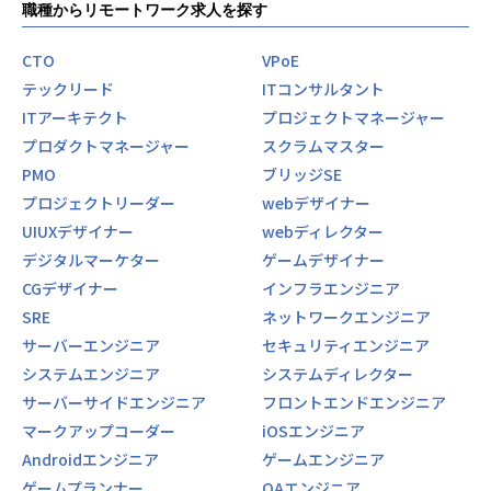
す。
職種からリモートワーク求人を探す
に獲得し、エンジニアが楽しく働けるための環境づくりに注
月一で面談を行ってくれるため、やりたいことや自分の頑張
力しています。
りがちゃんと反映されるところが
CTO
VPoE
アルテニアの良さです。
【働く社員の声】
テックリード
ITコンサルタント
-良い意見
ITアーキテクト
プロジェクトマネージャー
＜入社4年目 エンジニア＞
・年次関係なく気軽にコミュニケーションを取れる環境で働
転職前の会社の社長が代わり、会社の方針と私のエンジニア
プロダクトマネージャー
スクラムマスター
きやすいです。
としての方針に
PMO
ブリッジSE
・チーム会で他の現場で行われていることが共有され、自分
相違が出てきてしまったため転職しました。
のスキルを活かせる現場で稼働させてもらっており、自分の
プロジェクトリーダー
webデザイナー
エンジニアとして働きつつ、現場の人の関係を元に販路を広
学びたい領域を学ぶことができています。
UIUXデザイナー
webディレクター
げるといった営業の役割も
・意見を表明すればきとんと答えてくれる会社です。思った
できるようになりました。ソフトウェアの設計や製造の経験
デジタルマーケター
ゲームデザイナー
ことは発信するようにしています。
しかなかったため、
CGデザイナー
インフラエンジニア
・「自分のキャリアやスキルアップのために会社を利用して
エンジニアとしてこの様な活躍の仕方もあるのかと実感しま
成長してほしい」という社長のスタンスが本気であることを
SRE
ネットワークエンジニア
した。
実感します
サーバーエンジニア
セキュリティエンジニア
エンジニアだけでなく採用・営業・教育といったやれる事が
増えるところは
システムエンジニア
システムディレクター
-改善点
アルテニアのいいところだと思います。
サーバーサイドエンジニア
フロントエンドエンジニア
・チーム以外の社員と会う機会がほとんどないので、会える
機会があると嬉しい
マークアップコーダー
iOSエンジニア
【業務の変更の範囲】
・もう少し物理環境や仮想環境（特にVMware製品等）につ
Androidエンジニア
ゲームエンジニア
会社の規定に準ずる
いても学習できる機会が欲しい
ゲームプランナー
QAエンジニア