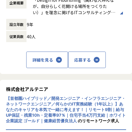
-- 官公庁向けインフラ開発 --
件を決定します。
企業概要
時など）
が、自分らしく花開ける場所をつくりた
使用スキル：VMware、Windows、Linux
「構築に行きたい」「設計に挑戦したい」「セキュリティ分
時間外労働の有無： 有（月平均0時間～20時
い）」を理念に掲げるITコンサルティング・
担当工程：基本設計、運用設計、詳細設計、構築、テスト、
野を経験したい」などの
間）
システム開発企業です。AI時代において「お
移行
希望を前提にアサインを行います。
休憩時間： 60分
9年
設立年数
客様をリードする」のではなく、「お客様と
担当者：30台後半、男性、入社4年目
共に創る」姿勢を重視し、価値提供と自己成
＜インフラ部門 想定キャリアパス＞
40人
従業員数
長を通じてビジネス変革を実現することを目
運用保守 → 構築 → 設計 → クラウド
指しています。
■案件の決め方
月1回の面談にてキャリアの方向性をすり合わせながら、案
あなたのキャリアの希望に沿って案件を決定します。
件を決定します。
主な事業は、プロジェクトマネジメント、ソ
「要件定義などの上流工程に挑戦したい」
「構築に行きたい」「クラウドに挑戦したい」などの希望を
詳細を見る
応募する
フトウェア開発、インフラソリューション開
「AWS、Azureなどのクラウド案件に携わりたい」など…
前提にアサインを行います。
発です。官公庁向けのMicrosoft 365移行（1
希望次第では現在当社にない案件も探してくるので安心して
90TB規模）や金融機関向けネットワーク構
ください！
築、大手製造業向けインフラ基盤構築など、
■案件事例
大規模案件の実績があります。近年は生成AI
＜主な開発案件事例＞
株式会社アルテニア
関連プロジェクトにも注力しています。
■フォロー体制・働き方
-- 社内システム マスタDBメンテナンスシステム開発 --
【首都圏ハイブリッド／開発エンジニア・インフラエンジニア・
・アサイン前に、やりたいこと・やりたくないことを面談で
使用スキル：DjangoFW・Python
ネットワークエンジニア／何らかのIT実務経験（1年以上）】あ
リモートワーク率90％、有給取得率80％以
確認
担当工程：調査・要件定義・基本設計・詳細設計・構築・製
なたのキャリアを本気で一緒に考えます！｜リモート9割｜給与
上、育休取得率100％と、働きやすい環境づ
・配属後は月1回の面談に加え、チャットでの相談が可能
造・テスト・リリース
UP保証・残業10h・定着率97％｜住宅手当4万円支給｜ホワイト
くりにも力を入れています。住宅手当や資格
・一人での参画の場合も、社内のメンターがフォロー
担当者：30代後半・男性・入社4年目
企業認定 ゴールド｜健康経営優良法人
のリモートワーク求人
取得支援、技術書購入補助など福利厚生も充
・平均残業時間：月10.5時間（全社平均）
実しています。
-- 大手生命保険会社 資産運用システム --