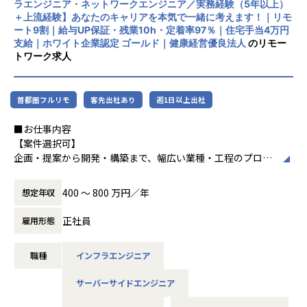
ラエンジニア・ネットワークエンジニア／実務経験（5年以上）
リモートワーク率90％、有給取得率80％以
担当工程：調査・要件定義・基本設計・詳細設計・構築・製
＋上流経験】あなたのキャリアを本気で一緒に考えます！｜リモ
上、育休取得率100％と、働きやすい環境づ
造・テスト・リリース
ート9割｜給与UP保証・残業10h・定着率97％｜住宅手当4万円
くりにも力を入れています。住宅手当や資格
担当者：30代後半・男性・入社4年目
支給｜ホワイト企業認定 ゴールド｜健康経営優良法人
のリモー
取得支援、技術書購入補助など福利厚生も充
トワーク求人
実しています。
-- 大手生命保険会社 資産運用システム --
使用スキル：Java
中長期的には「中小企業のAI開発で第一に想
担当工程：基本設計・詳細設計・製造・テスト・リリース
首都圏フルリモ
客先出社あり
週1日以上出社
起される共創カンパニー」を目指し、技術力
担当者：30代前半・女性・入社2年目
とコミュニケーション力を兼ね備えたプロフ
■お仕事内容
ェッショナル人材の育成を推進している企業
-- 大手コンサル会社 社内システム運用 --
【案件選択可】
です。
使用スキル：VBA・Windows
企画・提案から開発・構築まで、幅広い業種・工程のプロジ
担当工程：運用・保守
ェクトに携われます！
担当者：20代後半・男性・入社1年目
400 〜 800 万円／年
想定年収
＜各種認定・認証＞
■会社説明／募集背景
■ホワイト企業認定 ゴールド（認定取得日：
＜主なNW案件事例＞
株式会社アルテニアは、ITの力を通じて関わる人々の未来を
正社員
雇用形態
2026年1月1日）
-- 大手メーカーの国内拠点をつなぐ社内ネットワークの運
より豊かにすることを 目標に2018年に誕生しました。
■プライバシーマーク認定（認定番号：1082
用・改善 --
未来をITの力で支える。
5290）
主な業務：拠点増設に伴う設定変更、障害一次切り分け
職種
インフラエンジニア
それは技術力だけではなく、人を大切にすること、より豊か
■健康経営優良法人2025（中小規模法人部
使用機器：Cisco、FortiGate、Palo Alto、F5 BIG-IP など
であること、
門）認定
サーバーサイドエンジニア
担当工程：運用・保守（希望により構築へステップアップ）
社会やお客様だけでなくパートナーや社員も幸せでいるこ
■健康優良企業認定証 銀の認定（認定期間：
と。