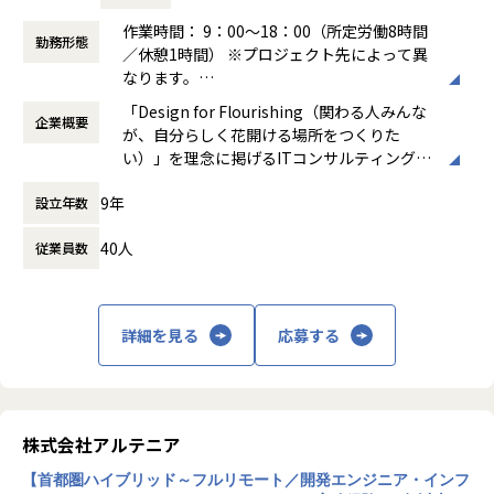
希望を前提にアサインを行います。
作業時間： 9：00～18：00（所定労働8時間
勤務形態
＜ネットワーク部門 想定キャリアパス＞
／休憩1時間） ※プロジェクト先によって異
運用保守 → 構築 → 設計 → セキュリティ・コンサルティング
なります。
月1回の面談にてキャリアの方向性をすり合わせながら、案
働き方：
固定時間制（9時～18時、10時～19
「Design for Flourishing（関わる人みんな
件を決定します。
企業概要
時など）
が、自分らしく花開ける場所をつくりた
「構築に行きたい」「設計に挑戦したい」「セキュリティ分
時間外労働の有無： 有（月平均0時間～20時
い）」を理念に掲げるITコンサルティング・
野を経験したい」などの
間）
システム開発企業です。AI時代において「お
希望を前提にアサインを行います。
休憩時間： 60分
9年
設立年数
客様をリードする」のではなく、「お客様と
共に創る」姿勢を重視し、価値提供と自己成
＜インフラ部門 想定キャリアパス＞
40人
従業員数
長を通じてビジネス変革を実現することを目
運用保守 → 構築 → 設計 → クラウド
指しています。
月1回の面談にてキャリアの方向性をすり合わせながら、案
件を決定します。
主な事業は、プロジェクトマネジメント、ソ
「構築に行きたい」「クラウドに挑戦したい」などの希望を
詳細を見る
応募する
フトウェア開発、インフラソリューション開
前提にアサインを行います。
発です。官公庁向けのMicrosoft 365移行（1
90TB規模）や金融機関向けネットワーク構
築、大手製造業向けインフラ基盤構築など、
■案件事例
大規模案件の実績があります。近年は生成AI
＜主な開発案件事例＞
株式会社アルテニア
関連プロジェクトにも注力しています。
-- 社内システム マスタDBメンテナンスシステム開発 --
【首都圏ハイブリッド～フルリモート／開発エンジニア・インフ
使用スキル：DjangoFW・Python