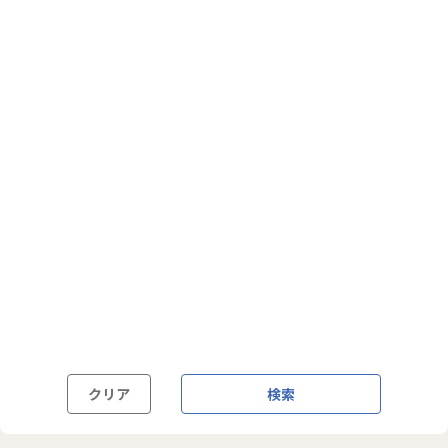
フルフレックス制
裁量労働制
語学・国籍から探す
英語力必須
英語力尚可（英語活用環境あり）
外国籍の方OK
クリア
検索