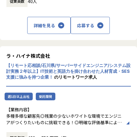
40人
従業員数
長を通じてビジネス変革を実現することを目
運用保守 → 構築 → 設計 → クラウド
指しています。
月1回の面談にてキャリアの方向性をすり合わせながら、案
■案件の決め方
件を決定します。
あなたのキャリアの希望に沿って案件を決定します。
主な事業は、プロジェクトマネジメント、ソ
「構築に行きたい」「クラウドに挑戦したい」などの希望を
詳細を見る
応募する
「要件定義などの上流工程に挑戦したい」
フトウェア開発、インフラソリューション開
前提にアサインを行います。
「AWS、Azureなどのクラウド案件に携わりたい」など…
発です。官公庁向けのMicrosoft 365移行（1
希望次第では現在当社にない案件も探してくるので安心して
90TB規模）や金融機関向けネットワーク構
ください！
築、大手製造業向けインフラ基盤構築など、
■案件事例
大規模案件の実績があります。近年は生成AI
＜主な開発案件事例＞
ラ・ハイナ株式会社
関連プロジェクトにも注力しています。
-- 社内システム マスタDBメンテナンスシステム開発 --
【リモート応相談/石川県/サーバーサイドエンジニア/システム設
■フォロー体制・働き方
使用スキル：DjangoFW・Python
計実務２年以上】IT技術と英語力を掛け合わせた人材育成・SES
・アサイン前に、やりたいこと・やりたくないことを面談で
リモートワーク率90％、有給取得率80％以
担当工程：調査・要件定義・基本設計・詳細設計・構築・製
支援に強みを持つ企業！
のリモートワーク求人
確認
上、育休取得率100％と、働きやすい環境づ
造・テスト・リリース
・配属後は月1回の面談に加え、チャットでの相談が可能
くりにも力を入れています。住宅手当や資格
担当者：30代後半・男性・入社4年目
・一人での参画の場合も、社内のメンターがフォロー
取得支援、技術書購入補助など福利厚生も充
週1日以上出社
受託開発
・平均残業時間：月10.5時間（全社平均）
実しています。
-- 大手生命保険会社 資産運用システム --
使用スキル：Java
【業務内容】
中長期的には「中小企業のAI開発で第一に想
担当工程：基本設計・詳細設計・製造・テスト・リリース
多種多様な顧客先◎残業の少ないホワイトな環境でエンジニ
■社員の声
起される共創カンパニー」を目指し、技術力
担当者：30代前半・女性・入社2年目
アがつくりたいものに挑戦できる！◎明確な評価基準により
＜入社1年目 エンジニア＞
とコミュニケーション力を兼ね備えたプロフ
昇給UPを目指せます！
前職では給与が低く、安定した生活をしたいと思い転職しま
ェッショナル人材の育成を推進している企業
-- 大手コンサル会社 社内システム運用 --
開発エンジニアとして、受託・常駐案件の業務をお任せしま
した。
です。