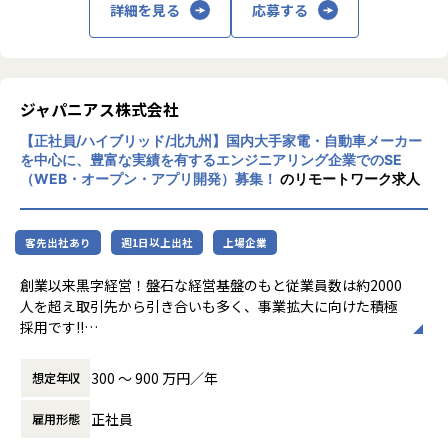
詳細を見る
応募する
ジャパニアス株式会社
【正社員/ハイブリッド/北九州】国内大手家電・自動車メーカー
を中心に、豊富な実績を有するエンジニアリング企業でのSE
（WEB・オープン・アプリ開発）募集！
のリモートワーク求人
客先出社あり
週1日以上出社
上場企業
創業以来黒字経営！盤石な経営基盤のもと従業員数は約2000
人を超え取引先から引き合いも多く、事業拡大に向けた積極
採用です!!
ご志向／ご希望に応じて、プロジェクトを決定しますので、
300 〜 900 万円／年
想定年収
是非面接でお話しください！
正社員
雇用形態
◆取引業界