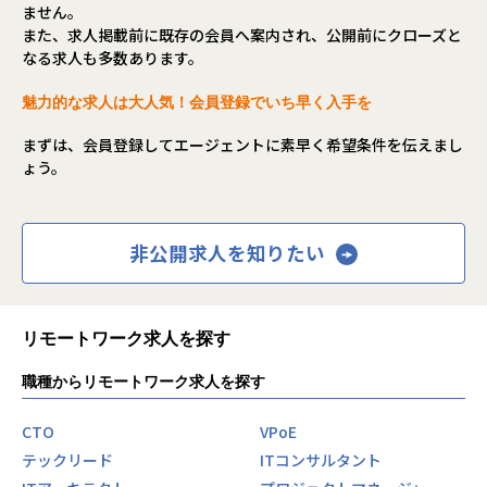
ことに繋がります。
ません。
世界中がコロナ禍で経済活動が停滞したこの数年間も、私た
また、求人掲載前に既存の会員へ案内され、公開前にクローズと
ちのグループは対面の訪問販売中心の営業手法で、売上を伸
なる求人も多数あります。
ばし続けていました。
魅力的な求人は大人気！会員登録でいち早く入手を
とは言え、訪問販売という営業手法が時代の流れとして厳し
い状況にあることも事実。
まずは、会員登録してエージェントに素早く希望条件を伝えまし
全国でこれだけの規模の訪問販売営業を続けている企業は少
ょう。
なくなってきています。
だからこそ、私たちは厳しい状況にある訪問販売でわずかで
も効率的に、効果的に稼働するための営業支援ツールの開発
非公開求人を知りたい
を目指しています。
〇どうやっているのか
具体的なシステムの機能としては、全国の営業マンがお客様
リモートワーク求人を探す
のご家庭を訪問した際に営業活動を記録し、結果を集計す
る、顧客情報システムと連携するための情報を抽出する、な
職種からリモートワーク求人を探す
どとなります。
チームでは現在、現行システムが2016年頃から稼働している
CTO
VPoE
システムで老朽化し始めていることから、このシステムのフ
テックリード
ITコンサルタント
ルリニューアルを進めています。