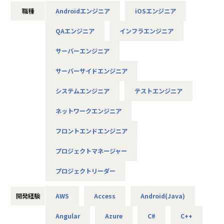
製造メーカー、通信キャリア、金融、流通、官公庁 等
職種
Androidエンジニア
iOSエンジニア
◆プロジェクト例
QAエンジニア
インフラエンジニア
・ システム要件定義・設計（上流）SE
・ システム実装・テスト（下流）PG
サーバーエンジニア
※ご志向・ご希望に応じて、プロジェクトを決定します
※地元密着主義のため、地元の大手企業でのプロジェクト
サーバーサイドエンジニア
を前提としています。
システムエンジニア
テストエンジニア
■魅力ポイント
ネットワークエンジニア
★転勤がない会社
地域愛採用を行っているため、基本的にご自宅から通える
フロントエンドエンジニア
範囲でプロジェクトを選定。
家族と一緒に過ごすことができ、好きな地域で安心して働
プロジェクトマネージャー
けます。
プロジェクトリーダー
★基本給がベースUPしていく
基本給で勝負している会社です！技術手当等で大きく見せ
開発経験
AWS
Access
Android(Java)
ることをしておりません。
昇給は、基本給を上げていくため、賞与や残業代も必然的
Angular
Azure
C#
C++
に増えます。