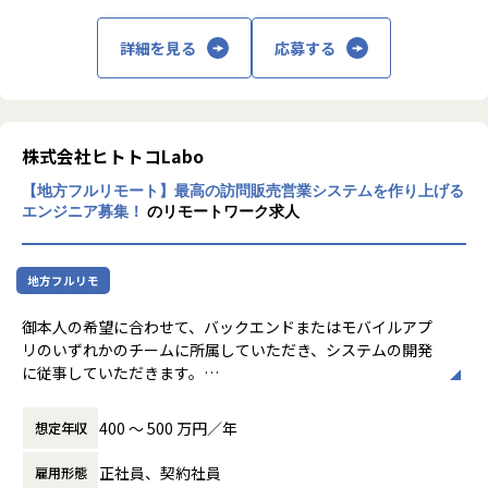
詳細を見る
応募する
株式会社ヒトトコLabo
【地方フルリモート】最高の訪問販売営業システムを作り上げる
エンジニア募集！
のリモートワーク求人
地方フルリモ
御本人の希望に合わせて、バックエンドまたはモバイルアプ
リのいずれかのチームに所属していただき、システムの開発
に従事していただきます。
より幅広い技術を追求してみたいという方であれば、途中で
チームの異動も相談可能です。
400 〜 500 万円／年
想定年収
開発チームは現在10人弱で、社員とフリーランスエンジニア
正社員、契約社員
雇用形態
の混成チームです。