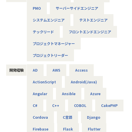
◆プロジェクト例
PMO
サーバーサイドエンジニア
・ システム要件定義・設計（上流）SE
・ システム実装・テスト（下流）PG
システムエンジニア
テストエンジニア
※ご志向・ご希望に応じて、プロジェクトを決定します
※地元密着主義のため、地元の大手企業でのプロジェクト
テックリード
フロントエンドエンジニア
を前提としています。
プロジェクトマネージャー
■魅力ポイント
プロジェクトリーダー
★転勤がない会社
地域愛採用を行っているため、基本的にご自宅から通える
開発経験
AD
AWS
Access
範囲でプロジェクトを選定。
家族と一緒に過ごすことができ、好きな地域で安心して働
ActionScript
Android(Java)
けます。
Angular
Ansible
Azure
★基本給がベースUPしていく
基本給で勝負している会社です！技術手当等で大きく見せ
C#
C++
COBOL
CakePHP
ることをしておりません。
昇給は、基本給を上げていくため、賞与や残業代も必然的
Cordova
C言語
Django
に増えます。
Firebase
Flask
Flutter