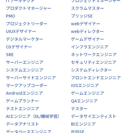
ITアーキテクト
プロジェクトマネージャー
ヒトトコLaboでは数年前から、開発メンバーだけではな
プロダクトマネージャー
スクラムマスター
く、グループの事業担当者と一緒に歩調を合わせて開発を行
PMO
ブリッジSE
う、DDD（ドメイン駆動設計）の手法で開発に取り組んでい
プロジェクトリーダー
webデザイナー
ます。
特にこのシステムは、訪問販売がグループの中核的な位置付
UIUXデザイナー
webディレクター
けにあることから、営業部門の中核を担うメンバーとともに
デジタルマーケター
ゲームデザイナー
開発を進めており、システムの『実装』や『設計』よりも更
CGデザイナー
インフラエンジニア
に前の『企画』の段階から、すべての工程に開発メンバー全
SRE
ネットワークエンジニア
員が関わり一丸となってプロジェクトを進行中です。
サーバーエンジニア
セキュリティエンジニア
開発チームでは以下のようなツール、技術を用いて開発を進
システムエンジニア
システムディレクター
めています。
サーバーサイドエンジニア
フロントエンドエンジニア
コミュニケーション：Slack、Zoom
マークアップコーダー
iOSエンジニア
ドキュメンテーション：Notion、LucidChart、LucidSpark
Androidエンジニア
ゲームエンジニア
タスク管理：Jira Software
ソース管理：Github
ゲームプランナー
QAエンジニア
デザイン：Figma
テストエンジニア
テスター
モバイルアプリ：Swift/SwiftUI（ユーザーにはiPad向けアプ
AIエンジニア（DL/機械学習）
データサイエンティスト
リとして提供されます）
データアナリスト
BIエンジニア
バックエンド：PHP/Laravel（PHPStormライセンス支給）
/ Hasura(GraphQLエンジン) / QGIS(座標・空間計算)/HTML/
データベースエンジニア
社内SE