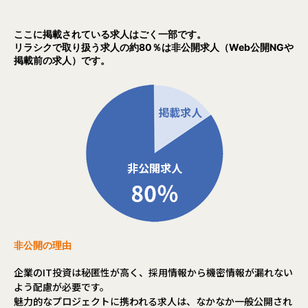
自分の得意分野に注力していただくことも、フルスタックエ
ンジニアを目指すために苦手な分野に挑戦することも可能で
ここに掲載されている求人はごく一部です。
す
リラシクで取り扱う求人の約80％は非公開求人（Web公開NGや
掲載前の求人）です。
○なにをやっているのか
私たちヒトトコLaboは、全国に教育系事業と住宅系事業を
中心に様々な事業を展開しているグループ会社の一部とし
て、主にアプリケーション開発を担当し、グループの事業の
発展をITの力で支えるための開発を行っています。
私たちのチームでは、このグループの営業マン（全国で約2,
000人）の営業活動（訪問販売）を支援するツールの開発、
保守、運用を担っています。
○なぜやるのか
ITエンジニアとして働いていると、「訪問販売なんて今の時
代に売れないのでは？」と感じるかもしれません。特に、ネ
ット通販がこれほど普及している今では、なおさらそのよう
非公開の理由
に思われるでしょう。
でも、古くから使われている営業手法というのは、それだけ
企業のIT投資は秘匿性が高く、採用情報から機密情報が漏れない
有効だから長く続いているということ。
よう配慮が必要です。
母体企業の営業力が強いというのは、企業体力が強いという
魅力的なプロジェクトに携われる求人は、なかなか一般公開され