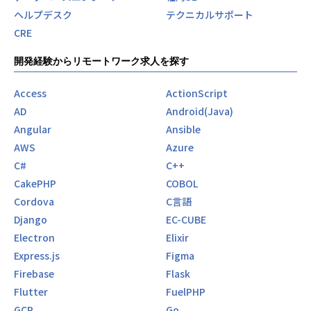
CSS/JavaScript
ヘルプデスク
テクニカルサポート
データベース：AWS Aurora with PostgreSQL+PostGIS
CRE
インフラ：AWS(EC2/RDS/ECS/Lambda...) / Terraform / Do
cker
開発経験からリモートワーク求人を探す
グループ内の営業マンという、特定のユーザーが使うシステ
Access
ActionScript
ムだからこそ、ユーザーと一緒になってユーザーにとって最
良の結果を提供するための質の高いシステムを目指した開発
AD
Android(Java)
ができます。
Angular
Ansible
AWS
Azure
ここまでの内容でなにか一つでも、興味・関心に引っかかる
C#
C++
ようでしたら、一度お話をしてみませんか。
CakePHP
COBOL
お気軽にお問い合わせください。
Cordova
C言語
【業務の変更の範囲】
Django
EC-CUBE
無
Electron
Elixir
Express.js
Figma
Firebase
Flask
Flutter
FuelPHP
GCP
Go