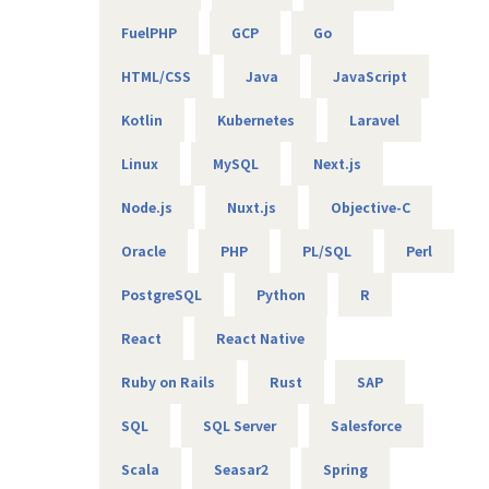
★フォロー体制や研修制度/スタンバイ期間も給与100％保証
スタンバイ期間は、しっかりJ-collegeにて研修を準備。
FuelPHP
GCP
Go
ベテラン講師からリアルタイムで教わる事ができます！決
して放置しない会社です。
HTML/CSS
Java
JavaScript
AIの知見が増えたり資格取得をバックアップしています！
（AIエンジニアコース/IT パスポート試験+基本情報技術者試
Kotlin
Kubernetes
Laravel
験コース/AWS 中級コース など）
Linux
MySQL
Next.js
★定期的な技術者面談を実施
Node.js
Nuxt.js
Objective-C
1ヵ月半～2ヵ月に1度のペースで営業担当による技術者へ
の定期面談を実施。
Oracle
PHP
PL/SQL
Perl
不満・不安をヒアリングすると同時に、自分が歩んでいき
たいキャリアを共有し、スキルの向上とモチベーションの維
PostgreSQL
Python
R
持に繋げています。
React
React Native
★リーダーによるフォロー
経験のある技術者をリーダーに任命し、技術者のフォロー
Ruby on Rails
Rust
SAP
ができる体制を整えています。
リーダーと営業は月に1度会議の場を設けており、情報共
SQL
SQL Server
Salesforce
有を行っております。
Scala
Seasar2
Spring
【業務の変更の範囲】