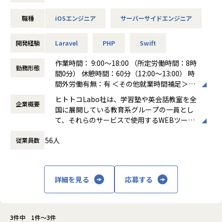
社員とフリーランスの間に上下関係はなく、フリーランスメ
職種
iOSエンジニア
サーバーサイドエンジニア
ンバーがチームリーダーを務めることも有り、お互いに尊重
し合うフラットな関係性の中で、より良いものを作り上げる
ために積極的に議論を交わし、新しいことにチャレンジしな
開発経験
Laravel
PHP
Swift
がら取り組んでいます。
作業時間： 9:00～18:00 （所定労働時間：8時
勤務形態
ヒトトコLaboの拠点事務所は愛知県名古屋市内にあります
間0分） 休憩時間：60分（12:00～13:00） 時
が、チームメンバーは日本全国に在席しており、フルリモー
間外労働有無：有 ＜その他就業時間補足＞
トでの勤務となります。
働き方：
固定時間制（9時～18時、10時～19
ヒトトコLabo社は、学習塾や英会話教室を全
企業概要
時など）
国に展開している教育系グループの一員とし
▽条件▽
時間外労働の有無： 有（月平均10時間）
て、それらのサービスで使用するWEBツー
・入社後半年間は契約社員としての契約。その後希望に応じ
休憩時間： 60分
ル/システムの開発を行っています。
て正社員登用可能。
56人
従業員数
組織としては、社員とフリーランスエンジニ
・リモート勤務を希望する場合でも、研修期間として１〜３
アがほぼ半々の混成チームで、フルリモート
ヶ月程度は名古屋オフィスへの出社が必要。
ベースで熊本在住の方がいたり、海外在住の
方もいたりと、多様なメンバーの構成で開発
前述の通り、プロジェクトは現在、システムのフルリニュー
詳細を見る
応募する
を進めています。
アルに取り組み始めたところで、インフラ・データベースの
設計／構築から、アプリケーションの技術／アーキテクチャ
選定と、幅広い分野ですべての工程に関わることができま
す。
3件中 1件～3件