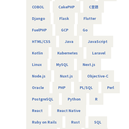
COBOL
CakePHP
C言語
★フォロー体制や研修制度/スタンバイ期間も給与100％保証
スタンバイ期間は、しっかりJ-collegeにて研修を準備。
Django
Flask
Flutter
ベテラン講師からリアルタイムで教わる事ができます！決
して放置しない会社です。
FuelPHP
GCP
Go
AIの知見が増えたり資格取得をバックアップしています！
（AIエンジニアコース/IT パスポート試験+基本情報技術者試
HTML/CSS
Java
JavaScript
験コース/AWS 中級コース など）
Kotlin
Kubernetes
Laravel
★定期的な技術者面談を実施
Linux
MySQL
Next.js
1ヵ月半～2ヵ月に1度のペースで営業担当による技術者へ
の定期面談を実施。
Node.js
Nuxt.js
Objective-C
不満・不安をヒアリングすると同時に、自分が歩んでいき
たいキャリアを共有し、スキルの向上とモチベーションの維
Oracle
PHP
PL/SQL
Perl
持に繋げています。
PostgreSQL
Python
R
★リーダーによるフォロー
経験のある技術者をリーダーに任命し、技術者のフォロー
React
React Native
ができる体制を整えています。
リーダーと営業は月に1度会議の場を設けており、情報共
Ruby on Rails
Rust
SQL
有を行っております。