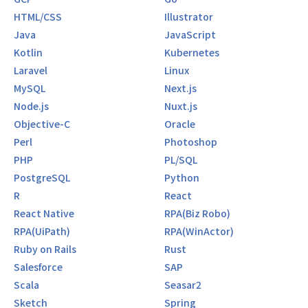
HTML/CSS
Illustrator
Java
JavaScript
Kotlin
Kubernetes
Laravel
Linux
MySQL
Next.js
Node.js
Nuxt.js
Objective-C
Oracle
Perl
Photoshop
PHP
PL/SQL
PostgreSQL
Python
R
React
React Native
RPA(Biz Robo)
RPA(UiPath)
RPA(WinActor)
Ruby on Rails
Rust
Salesforce
SAP
Scala
Seasar2
Sketch
Spring