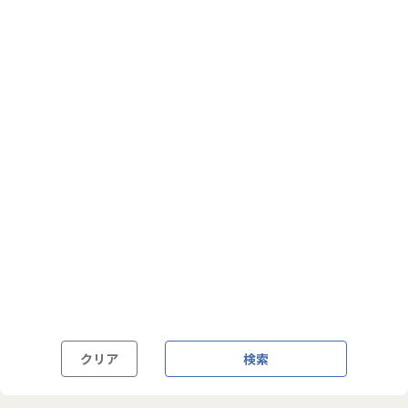
フルフレックス制
裁量労働制
語学・国籍から探す
英語力必須
英語力尚可（英語活用環境あり）
外国籍の方OK
クリア
検索