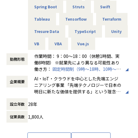
無
Spring Boot
Struts
Swift
Tableau
Tensorflow
Terraform
Tresure Data
TypeScript
Unity
VB
VBA
Vue.js
作業時間： 9：00～18：00（休憩1時間、実
勤務形態
働8時間） ※就業先により異なる可能性あり
働き方：
固定時間制（9時～18時、10時～19
時など）
AI・IoT・クラウドを中心とした先端エンジ
企業概要
時間外労働の有無： 有（月平均20時間～30
ニアリング事業 「先端テクノロジーで日本の
時間）
明日に新たな価値を提供する」という理念を
休憩時間： 60分
掲げ、当社はAI・IoT・クラウドをはじめとし
28年
設立年数
た先端テクノロジーの中で「ジャパニアスだ
からできること」を見出し、日本のエンジニ
1,800人
従業員数
アリング業界から必要とされ続ける会社を目
指して事業拡大を続けています。