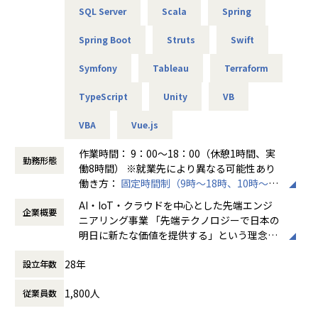
SQL Server
Scala
Spring
【業務の変更の範囲】
無
Spring Boot
Struts
Swift
Symfony
Tableau
Terraform
TypeScript
Unity
VB
VBA
Vue.js
作業時間： 9：00～18：00（休憩1時間、実
勤務形態
働8時間） ※就業先により異なる可能性あり
働き方：
固定時間制（9時～18時、10時～19
時など）
AI・IoT・クラウドを中心とした先端エンジ
企業概要
時間外労働の有無： 有（月平均20時間～30
ニアリング事業 「先端テクノロジーで日本の
時間）
明日に新たな価値を提供する」という理念を
休憩時間： 60分
掲げ、当社はAI・IoT・クラウドをはじめとし
28年
設立年数
た先端テクノロジーの中で「ジャパニアスだ
からできること」を見出し、日本のエンジニ
1,800人
従業員数
アリング業界から必要とされ続ける会社を目
指して事業拡大を続けています。