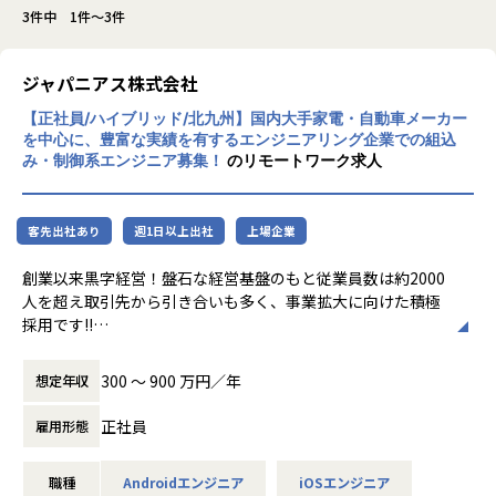
3件中 1件～3件
ジャパニアス株式会社
【正社員/ハイブリッド/北九州】国内大手家電・自動車メーカー
を中心に、豊富な実績を有するエンジニアリング企業での組込
み・制御系エンジニア募集！
のリモートワーク求人
客先出社あり
週1日以上出社
上場企業
創業以来黒字経営！盤石な経営基盤のもと従業員数は約2000
人を超え取引先から引き合いも多く、事業拡大に向けた積極
採用です!!
ご志向／ご希望に応じて、プロジェクトを決定しますので、
300 〜 900 万円／年
想定年収
是非面接でお話しください！
正社員
雇用形態
◆取引業界
製造メーカー、通信キャリア、金融、流通、官公庁 等
職種
Androidエンジニア
iOSエンジニア