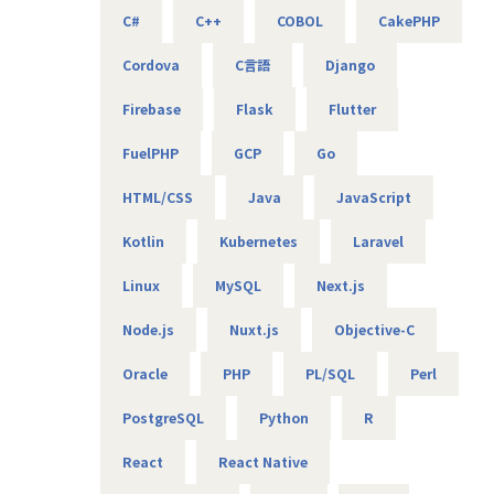
基本給で勝負している会社です！技術手当等で大きく見せ
C#
C++
COBOL
CakePHP
ることをしておりません。
昇給は、基本給を上げていくため、賞与や残業代も必然的
Cordova
C言語
Django
に増えます。
Firebase
Flask
Flutter
★フォロー体制や研修制度/スタンバイ期間も給与100％保証
スタンバイ期間は、しっかりJ-collegeにて研修を準備。
FuelPHP
GCP
Go
ベテラン講師からリアルタイムで教わる事ができます！決
して放置しない会社です。
HTML/CSS
Java
JavaScript
AIの知見が増えたり資格取得をバックアップしています！
（AIエンジニアコース/IT パスポート試験+基本情報技術者試
Kotlin
Kubernetes
Laravel
験コース/AWS 中級コース など）
Linux
MySQL
Next.js
★定期的な技術者面談を実施
Node.js
Nuxt.js
Objective-C
1ヵ月半～2ヵ月に1度のペースで営業担当による技術者へ
の定期面談を実施。
Oracle
PHP
PL/SQL
Perl
不満・不安をヒアリングすると同時に、自分が歩んでいき
たいキャリアを共有し、スキルの向上とモチベーションの維
PostgreSQL
Python
R
持に繋げています。
React
React Native
★リーダーによるフォロー