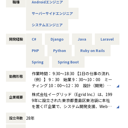
職種
Androidエンジニア
＜開発言語＞
Java,Ruby,Salesforce,Python,C#など
サーバーサイドエンジニア
※Web系と業務系の案件は約5:5の比率のため、意向に合わ
せた案件選択が豊富にあります。
システムエンジニア
※希望する言語がありましたらお知らせください
◆プロジェクト例
開発経験
C#
Django
Java
Laravel
エンドユーザーは金融系(銀行、証券、生損保)、官公庁やメ
PHP
Python
Ruby on Rails
ーカー、商社など多様です。
上流工程から携われる案件もあり、希望やスキルに応じたプ
Spring
Spring Boot
ロジェクトでご活躍いただけます。
◎旅行関連の発券システム
作業時間： 9:30～18:30 【1日の仕事の流れ
◎学校向け留学支援システム
勤務形態
（例）】 9：30 始業 9：30～10：00 ミー
◎銀行向け基幹システム
ティング 10：00～12：30 設計（開発）作
◎スマホ、カーナビなどの組み込み・制御系関連
業 ～昼休み～ 13：30～18：00
◎船舶が自動で障害物を避けるシステム など
株式会社イーグリッド（Egrid Inc.）は、199
企業概要
設計（開発）作業 ミーティング 18：00～1
※一般ユーザーに多く使われるシステムから、最先端領域に
9年に設立された東京都豊島区東池袋に本社
8：30 ◆実働8時間・休憩1時間 ※勤務先
関わる案件もあります
を置くIT企業で、システム開発支援、Webサ
（クライアント先）によって、始業時間がゆ
イト構築、Androidアプリ開発、クラウドソ
っくり開始であったり 実働時間に変動が
◆配属プロジェクト
28年
設立年数
リューションなど幅広いサービスを展開して
生じる場合があります◎
スキルなどに応じチームへの配属、単独での配属があります
いる。企業理念として「CHAIN」を掲げ、社
働き方：
固定時間制（9時～18時、10時～19