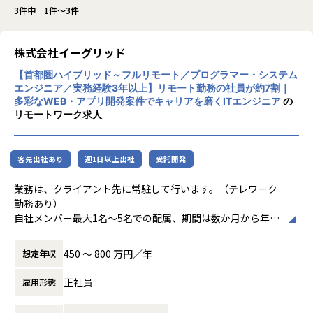
3件中 1件～3件
株式会社イーグリッド
【首都圏ハイブリッド～フルリモート／プログラマー・システム
エンジニア／実務経験3年以上】リモート勤務の社員が約7割｜
多彩なWEB・アプリ開発案件でキャリアを磨くITエンジニア
の
リモートワーク求人
客先出社あり
週1日以上出社
受託開発
業務は、クライアント先に常駐して行います。（テレワーク
勤務あり）
自社メンバー最大1名〜5名での配属、期間は数か月から年単
位で行っていただきます。
※スキルアップを目的に、相談しながらプロジェクトを移る
450 〜 800 万円／年
想定年収
こともあります。
正社員
雇用形態
＜開発実績＞
求人サイト構築、地域ポータルサイト構築など