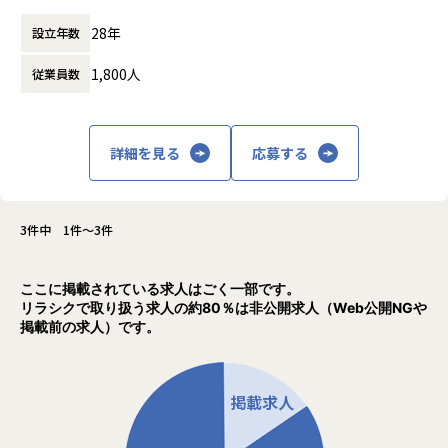
休憩時間： 60分
掲げ、当社はAI・IoT・クラウドをはじめとし
28年
設立年数
た先端テクノロジーの中で「ジャパニアスだ
からできること」を見出し、日本のエンジニ
1,800人
従業員数
アリング業界から必要とされ続ける会社を目
指して事業拡大を続けています。
詳細を見る
応募する
3件中 1件～3件
ここに掲載されている求人はごく一部です。
リラシクで取り扱う求人の約80％は非公開求人（Web公開NGや
掲載前の求人）です。