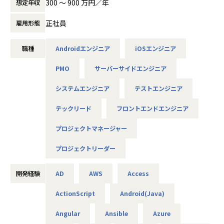
300 〜 900 万円／年
想定年収
是非面接でお話しください！
正社員
雇用形態
◆取引業界
製造メーカー、通信キャリア、金融、流通、官公庁 等
職種
Androidエンジニア
iOSエンジニア
◆プロジェクト例
PMO
サーバーサイドエンジニア
・ システム要件定義・設計（上流）SE
・ システム実装・テスト（下流）PG
システムエンジニア
テストエンジニア
※ご志向・ご希望に応じて、プロジェクトを決定します
※地元密着主義のため、地元の大手企業でのプロジェクト
テックリード
フロントエンドエンジニア
を前提としています。
プロジェクトマネージャー
■魅力ポイント
プロジェクトリーダー
★転勤がない会社
地域愛採用を行っているため、基本的にご自宅から通える
開発経験
AD
AWS
Access
範囲でプロジェクトを選定。
家族と一緒に過ごすことができ、好きな地域で安心して働
ActionScript
Android(Java)
けます。
Angular
Ansible
Azure
★基本給がベースUPしていく