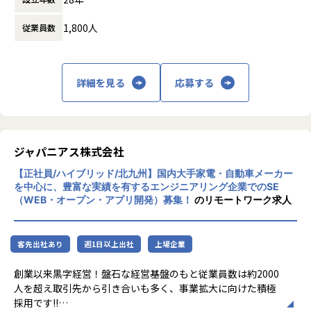
からできること」を見出し、日本のエンジニ
1,800人
従業員数
アリング業界から必要とされ続ける会社を目
指して事業拡大を続けています。
詳細を見る
応募する
ジャパニアス株式会社
【正社員/ハイブリッド/北九州】国内大手家電・自動車メーカー
を中心に、豊富な実績を有するエンジニアリング企業でのSE
（WEB・オープン・アプリ開発）募集！
のリモートワーク求人
客先出社あり
週1日以上出社
上場企業
創業以来黒字経営！盤石な経営基盤のもと従業員数は約2000
人を超え取引先から引き合いも多く、事業拡大に向けた積極
採用です!!