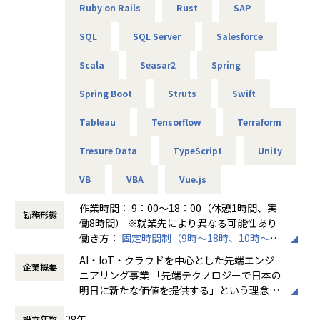
経験のある技術者をリーダーに任命し、技術者のフォロー
Ruby on Rails
Rust
SAP
ができる体制を整えています。
リーダーと営業は月に1度会議の場を設けており、情報共
SQL
SQL Server
Salesforce
有を行っております。
Scala
Seasar2
Spring
【業務の変更の範囲】
無
Spring Boot
Struts
Swift
Tableau
Tensorflow
Terraform
Tresure Data
TypeScript
Unity
VB
VBA
Vue.js
作業時間： 9：00～18：00（休憩1時間、実
勤務形態
働8時間） ※就業先により異なる可能性あり
働き方：
固定時間制（9時～18時、10時～19
時など）
AI・IoT・クラウドを中心とした先端エンジ
企業概要
時間外労働の有無： 有（月平均20時間～30
ニアリング事業 「先端テクノロジーで日本の
時間）
明日に新たな価値を提供する」という理念を
休憩時間： 60分
掲げ、当社はAI・IoT・クラウドをはじめとし
28年
設立年数
た先端テクノロジーの中で「ジャパニアスだ