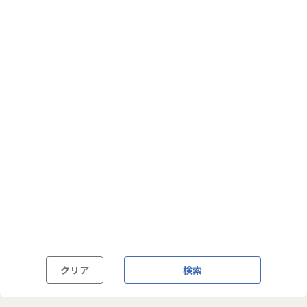
フルフレックス制
裁量労働制
語学・国籍から探す
英語力必須
英語力尚可（英語活用環境あり）
外国籍の方OK
クリア
検索