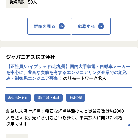
が、本人の希望を出来る限り考慮した配属を行っていきま
50人
従業員数
会貢献、顧客の幸福、新たなサービス創出、I
時など）
す。
CTの効果的活用、創造力の追求を重視してい
時間外労働の有無： 有（月平均5時間～20時
る。同社は、変化の激しいIT業界において先
間）
【業務の変更の範囲】
進的な技術と柔軟な発想を基盤に事業を推進
休憩時間： 60分
詳細を見る
応募する
会社の定める業務全般
し、台北企業との連携やホーチミン出張所の
開設など、海外展開にも意欲的である。ま
た、労働者派遣事業の許可や電気通信事業の
届出など各種認可を保持し、信頼性の高い事
業運営を行っている。
ジャパニアス株式会社
【正社員/ハイブリッド/北九州】国内大手家電・自動車メーカー
を中心に、豊富な実績を有するエンジニアリング企業での組込
み・制御系エンジニア募集！
のリモートワーク求人
客先出社あり
週1日以上出社
上場企業
創業以来黒字経営！盤石な経営基盤のもと従業員数は約2000
人を超え取引先から引き合いも多く、事業拡大に向けた積極
採用です!!
ご志向／ご希望に応じて、プロジェクトを決定しますので、