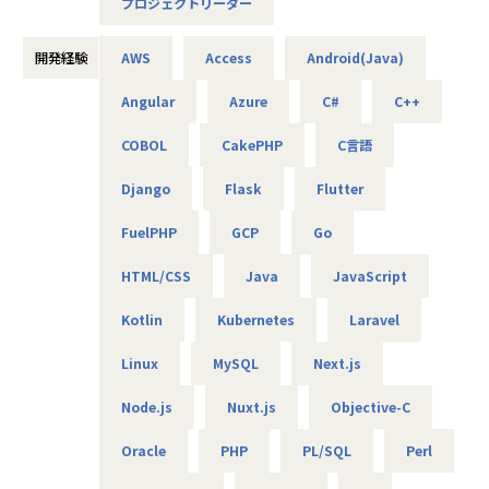
プロジェクトリーダー
★基本給がベースUPしていく
基本給で勝負している会社です！技術手当等で大きく見せ
開発経験
AWS
Access
Android(Java)
ることをしておりません。
昇給は、基本給を上げていくため、賞与や残業代も必然的
Angular
Azure
C#
C++
に増えます。
COBOL
CakePHP
C言語
★フォロー体制や研修制度/スタンバイ期間も給与100％保証
スタンバイ期間は、しっかりJ-collegeにて研修を準備。
Django
Flask
Flutter
ベテラン講師からリアルタイムで教わる事ができます！決
して放置しない会社です。
FuelPHP
GCP
Go
AIの知見が増えたり資格取得をバックアップしています！
（AIエンジニアコース/IT パスポート試験+基本情報技術者試
HTML/CSS
Java
JavaScript
験コース/AWS 中級コース など）
Kotlin
Kubernetes
Laravel
★定期的な技術者面談を実施
Linux
MySQL
Next.js
1ヵ月半～2ヵ月に1度のペースで営業担当による技術者へ
の定期面談を実施。
Node.js
Nuxt.js
Objective-C
不満・不安をヒアリングすると同時に、自分が歩んでいき
たいキャリアを共有し、スキルの向上とモチベーションの維
Oracle
PHP
PL/SQL
Perl
持に繋げています。