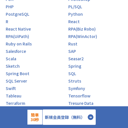
PHP
PL/SQL
PostgreSQL
Python
R
React
React Native
RPA(Biz Robo)
RPA(UiPath)
RPA(WinActor)
Ruby on Rails
Rust
Salesforce
SAP
Scala
Seasar2
Sketch
Spring
Spring Boot
SQL
SQL Server
Struts
Swift
Symfony
Tableau
Tensorflow
Terraform
Tresure Data
TypeScript
Unity
簡単
新規会員登録（無料）
VB
VBA
30秒
Vue.js
WordPress