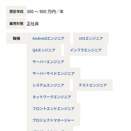
ご志向／ご希望に応じて、プロジェクトを決定しますので、
300 〜 900 万円／年
想定年収
是非面接でお話しください！
正社員
雇用形態
◆取引業界
製造メーカー、通信キャリア、金融、流通、官公庁 等
職種
Androidエンジニア
iOSエンジニア
◆プロジェクト例
QAエンジニア
インフラエンジニア
・ システム要件定義・設計（上流）SE
・ システム実装・テスト（下流）PG
サーバーエンジニア
※ご志向・ご希望に応じて、プロジェクトを決定します
※地元密着主義のため、地元の大手企業でのプロジェクト
サーバーサイドエンジニア
を前提としています。
システムエンジニア
テストエンジニア
■魅力ポイント
ネットワークエンジニア
★転勤がない会社
地域愛採用を行っているため、基本的にご自宅から通える
フロントエンドエンジニア
範囲でプロジェクトを選定。
家族と一緒に過ごすことができ、好きな地域で安心して働
プロジェクトマネージャー
けます。