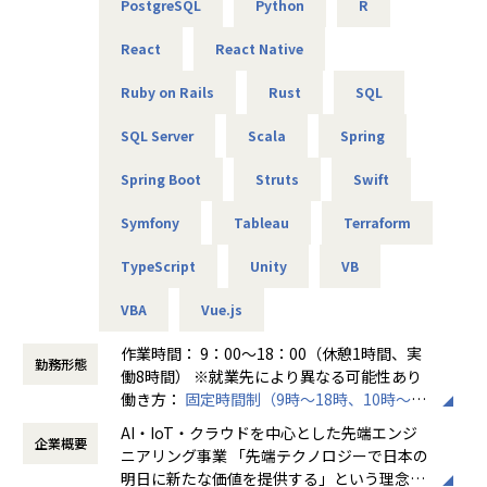
PostgreSQL
Python
R
★リーダーによるフォロー
経験のある技術者をリーダーに任命し、技術者のフォロー
React
React Native
ができる体制を整えています。
リーダーと営業は月に1度会議の場を設けており、情報共
Ruby on Rails
Rust
SQL
有を行っております。
SQL Server
Scala
Spring
【業務の変更の範囲】
無
Spring Boot
Struts
Swift
Symfony
Tableau
Terraform
TypeScript
Unity
VB
VBA
Vue.js
作業時間： 9：00～18：00（休憩1時間、実
勤務形態
働8時間） ※就業先により異なる可能性あり
働き方：
固定時間制（9時～18時、10時～19
時など）
AI・IoT・クラウドを中心とした先端エンジ
企業概要
時間外労働の有無： 有（月平均20時間～30
ニアリング事業 「先端テクノロジーで日本の
時間）
明日に新たな価値を提供する」という理念を