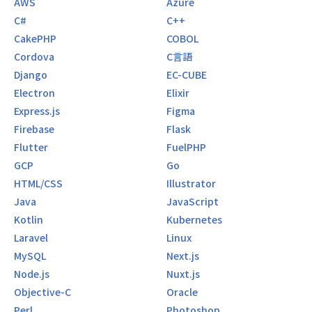
AWS
Azure
C#
C++
CakePHP
COBOL
Cordova
C言語
Django
EC-CUBE
Electron
Elixir
Express.js
Figma
Firebase
Flask
Flutter
FuelPHP
GCP
Go
HTML/CSS
Illustrator
Java
JavaScript
Kotlin
Kubernetes
Laravel
Linux
MySQL
Next.js
Node.js
Nuxt.js
Objective-C
Oracle
Perl
Photoshop