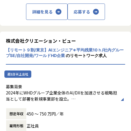
組織人事採用コンサルティング事業
■HRtech Saas自社プロダクトの開発
詳細を見る
応募する
＜成長支援＞
・新規、追加機能の仕様策定、設計
HRや業種に精通した専属コンサルタントを中
半年で生成AI活用スキル習得可能
・Pythonを利用したバックエンド開発全般
心に、幅広いHR分野のプロフェッショナルパ
メンタリング・学習会・フィードバック充実
・テストコード、CI/CDの構築
ートナーとプロジェクトチームを組成し、事
・​​AWSを利用したインフラ構築AWS を利用したインフラ構
業価値の向上につながる組織・人事・採用の
【あなたのキャリアを加速する環境】
築
戦略設計から実装、サポートまでを一貫して
株式会社クリエーション・ビュー
入社後すぐにスキルチェックで最適な成長プランを策定
支援しております。
半年で生成AI活用スキルを習得可能
■LLM・生成AIを活用したエージェントワークフローの開発
【リモート９割/東京】AIエンジニア※平均残業10ｈ/社内グルー
採用やオンボーディング、タレントマネジメ
3年後にはテックリードやAI専門家として活躍できるキャリ
プSE/自社開発/ワールドHD企業
のリモートワーク求人
（自社サービス）
ントなどに関する多様なHRテックプロダクト
アパス
・要件定義、PoC、仕様策定、設計
やサービスの選定から導入までをご提案いた
・LLMを活用した各種AIエージェント
します。
【キャリアパススケジュールイメージ】
・OpenAI Function CallingやLangChain Agentを利用し
週1日以上出社
入社直後：環境構築・小規模改修
たワークフロー構築
アウトソーシング事業
4〜6ヶ月：機能設計〜実装、PoCリード
募集背景
・各エージェントの状態管理やマルチステップ実行（tool
7ヶ月〜：テックリード、後輩育成、技術発信
2024年にWHDグループ企業全体のAI/DXを加速させる戦略担
calling、memory management）
幅広い職種のプロフェッショナル人材を社員
当として部署を新規事業部を設立。
・Pythonを利用したバックエンド開発全般
およびパートナーとして擁し、顧客のニーズ
【特徴的なポイント】
グループ横断でAI技術の活用を推進し、各グループ企業が抱
・テストコード、CI/CDの構築
に応じたプロジェクトを組成し、成功までを
社会的意義のある仕事（教育課題解決）
える多様なビジネス課題に対し、AIを活用したシステム開発
・​​AWSを利用したインフラ構築AWS を利用したインフラ構
支援しております。
450 〜 750 万円／年
想定年収
最先端技術に触れられる環境（生成AI、LLM、マルチモーダ
を通じて事業価値の最大化に貢献しています。また外部クラ
築
主にRPO（採用代行）やBPOにおいて、該当
ルAI）
イアントの案件も拡大中です。
業務に精通した人材をアサインしておりま
正社員
雇用形態
成果重視・自由度高い働き方
現在、当部署は10名超の精鋭でAI/DX事業のシステム開発を
■toC向けサービスバックエンド開発支援
す。