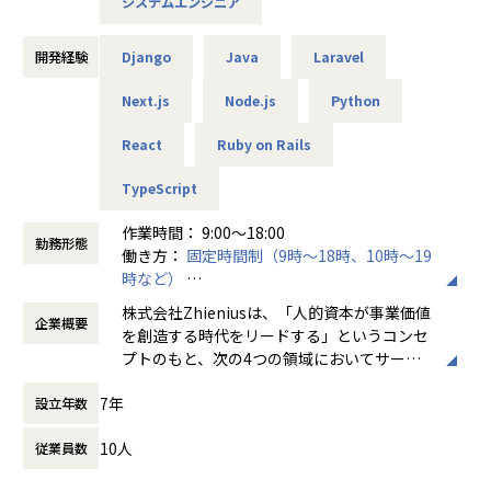
システムエンジニア
ョン開発
外部RAG（Retrieval-Augmented Generation）や社内DB
＜技術環境＞ 分散処理：Apache Spark、Kafka • クラウド：
との連携
AWS各種サービス（Lambda、S3、EC2など） • 自動化：CI/
開発経験
Django
Java
Laravel
CD、Infrastructure as Code
AIエージェントのパフォーマンス改善、プロンプト設計・最
Next.js
Node.js
Python
適化
【働き方・開発体制】
＜働き方＞
React
Ruby on Rails
プロダクト・インフラ要件の設計および開発
90％リモートワーク：自由なライフスタイルを実現
TypeScript
成果重視の文化：「タイパ」を重視し、短時間で高い成果を
AIエージェントを用いた新規事業の立ち上げ支援
評価
作業時間： 9:00〜18:00
エンジニア＝アスリート育成：技術・メンタル・フィジカル
【エンジニアのキャリアマップ】
勤務形態
働き方：
固定時間制（9時～18時、10時～19
を総合的に強化
バックエンド／フロントエンド／AI・LLM領域問わず、エン
時など）
ジニア1人1人に合わせたキャリアマップをご用意していま
時間外労働の有無： 有（月平均10時間）
＜開発アプローチ＞
す。 ご自身の技術フェーズややりたいことを第一優先とし
株式会社Zhieniusは、「人的資本が事業価値
企業概要
休憩時間： 60分
アジャイル開発＋継続改善
て、キャリアマップを描いていきます。 MCV（My Creation
を創造する時代をリードする」というコンセ
データドリブンな意思決定
Vision）という独自の目標管理と評価を導入しており、キャ
プトのもと、次の4つの領域においてサービ
AIツール活用で開発効率化
リアの実現までを可視化しています。 例） アーキテクト／マ
スを展開しているスタートアップ企業です。
ネジメント／ITコンサル／自社プロダクト開発／新規事業開
7年
設立年数
同社では、アウトソーシング事業の拡大と自
＜チーム体制＞
発etc
社プロダクトの成長を目指し、エンジニアの
クロスファンクショナル（エンジニア・教育専門家・デザイ
10人
従業員数
方を募集しております。
ナー・データサイエンティスト）
▼具体的なプロジェクト
スキルチェックツールで成長を可視化