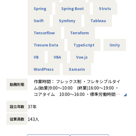
【業務の変更の範囲】
Spring
Spring Boot
Struts
会社の定める範囲での業務内容
Swift
Symfony
Tableau
Tensorflow
Terraform
Tresure Data
TypeScript
Unity
VB
VBA
Vue.js
WordPress
Xamarin
作業時間： フレックス制 ・フレキシブルタイ
勤務形態
ム(始業)9:00～10:00 (終業)16:00～19:00 ・
コアタイム 10:00～16:00 ・標準労働時間
8時間 休憩時間 60分
37年
設立年数
働き方：
フレックス制（コアタイムあり）
時間外労働の有無： 有（月平均20時間）
143人
従業員数
休憩時間： 60分