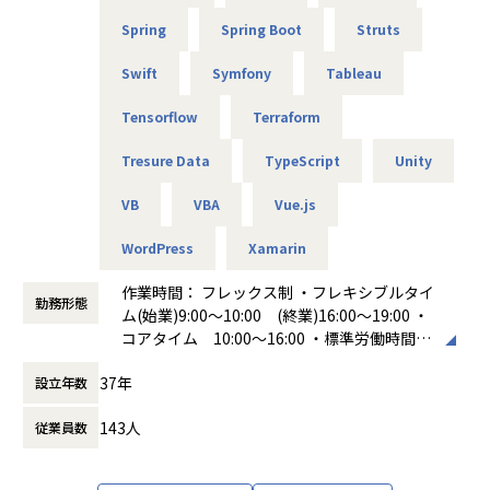
少なくありません。
株式会社ストラテジーアンドパートナーの使命は明確です
「また、90％以上のお客様から継続的にお取
Spring
Spring Boot
Struts
— 「次世代に『人』と『事』を残すために、社会的意義のあ
引いただいております」と、代表取締役CEO
る事業を創出すること」。
の中島陸氏は胸を張って語っております。
Swift
Symfony
Tableau
特に「日本の教育劣化」という教育分野の根本課題に対し、
最先端技術を駆使して解決策を提供します。
Tensorflow
Terraform
私たちが開発する教育プラットフォーム「エレメンタルラ
Tresure Data
TypeScript
Unity
ボ」は、単なるeラーニングではありません。
VB
VBA
Vue.js
AI技術を活用して「非認知能力」を高め、変化の激しい時代
を生き抜くために必要な力を育むプラットフォームです。
WordPress
Xamarin
なぜ「非認知能力」なのか？それは、AI時代において最も価
作業時間： フレックス制 ・フレキシブルタイ
値を持つのが、AIにはない人間特有の能力だからです。
勤務形態
ム(始業)9:00～10:00 (終業)16:00～19:00 ・
忍耐力、協調性、批判的思考力、創造性といった能力は、ど
コアタイム 10:00～16:00 ・標準労働時間
んなに技術が進化しても人間にしか培えません。
8時間 休憩時間 60分
37年
設立年数
働き方：
フレックス制（コアタイムあり）
エンジニアの新たな役割：技術で人を育てる
時間外労働の有無： 有（月平均20時間）
従来のエンジニアは「システムを作る人」でした。
143人
従業員数
休憩時間： 60分
しかし私たちが目指すのは「人を育てるシステムを作るエン
ジニア」です。