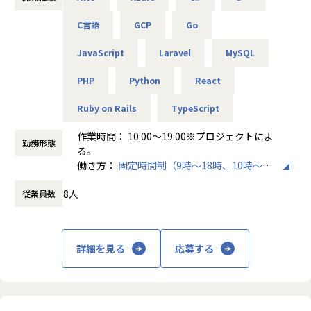
ルを鍛える）
C言語
GCP
Go
【業務概要】
JavaScript
Laravel
MySQL
あなたが関わるプロジェクトは、
次世代エンジニア育成プラットフォーム「エレメンタルラ
PHP
Python
React
ボ」
Ruby on Rails
TypeScript
非認知能力（忍耐力・協調性・批判的思考）を育成する革新
的な教育サービス
作業時間： 10:00〜19:00※プロジェクトによ
勤務形態
AIによる学習データ分析と個別最適化
る。
生成AIでパーソナライズされた学習コンテンツ開発
働き方：
固定時間制（9時～18時、10時～19
リアルタイムフィードバックシステム構築
時など）
8人
従業員数
時間外労働の有無： 有（月平均0時間～10時
＜技術スタック＞
間）
React.js / TypeScript / Go / Python / FastAPI / AWS / LangC
休憩時間： 60分
hain / LlamaIndex
詳細を見る
応募する
【具体的な業務内容】
■ 次世代エンジニア育成プラットフォーム開発（https://ww
w.youtube.com/watch?v=bUfXD-zqLFU）
私たちが誇る「エレメンタルラボ」は、非認知能力の向上に