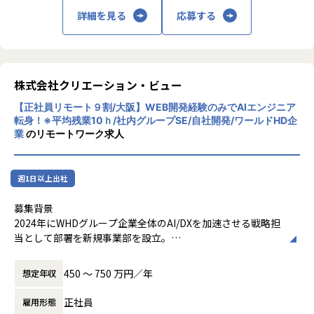
当社で開発するサービスは、単にユーザーの利便性を高める
詳細を見る
応募する
だけでなく、ユーザー自身の能力を引き出し、
成長を促進するものです。あなたが書くコード一行一行が、
誰かの人生を変える可能性を秘めています。
例えば、マネージャーの負担を軽減しながら、チームメンバ
株式会社クリエーション・ビュー
ーの潜在能力を引き出し、組織全体の成長を促す仕組みで
【正社員リモート９割/大阪】WEB開発経験のみでAIエンジニア
す。
転身！※平均残業10ｈ/社内グループSE/自社開発/ワールドHD企
このようなサービスを開発することで、私たちは間接的に数
業
のリモートワーク求人
万人、数十万人の成長に貢献できるのです。
技術的挑戦：AIと教育の融合の最前線
週1日以上出社
教育×AIの領域は、技術的にも非常にチャレンジングです。
以下のような最先端の技術課題に日々取り組んでいます：
募集背景
2024年にWHDグループ企業全体のAI/DXを加速させる戦略担
• 学習者の理解度を正確に測定するアルゴリズムの開発
当として部署を新規事業部を設立。
• 個人に最適化された学習コンテンツの自動生成
グループ横断でAI技術の活用を推進し、各グループ企業が抱
• 非認知能力の定量化と成長度合いの可視化
える多様なビジネス課題に対し、AIを活用したシステム開発
450 〜 750 万円／年
想定年収
• 膨大な学習データからの意味ある知見の抽出
を通じて事業価値の最大化に貢献しています。また外部クラ
イアントの案件も拡大中です。
正社員
雇用形態
これらの課題は、単純なWebアプリケーション開発とは異な
現在、当部署は10名超の精鋭でAI/DX事業のシステム開発を