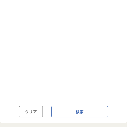
フルフレックス制
裁量労働制
語学・国籍から探す
英語力必須
英語力尚可（英語活用環境あり）
外国籍の方OK
クリア
検索