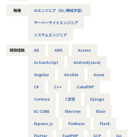
る高度な技術力を要求します。
推進していますが、グループ内をはじめAI/DX分野の開発ニ
だからこそ、技術的な成長機会が豊富にあり、エンジニアと
職種
AIエンジニア（DL/機械学習）
ーズは急速に拡大しており、さらなる事業拡大に向けて増員
しての市場価値を飛躍的に高められるのです。
の募集を行います。
サーバーサイドエンジニア
AIやDXの知見は問わず、ご興味と意欲のある方にぜひ参画い
組織としての理念：「早く仕事を辞めよう」の真意
ただきたいと考えています！
私たちのモットー「早く仕事を辞めよう」には深い意味があ
システムエンジニア
ります。
＜概要＞
これは単に労働時間を短縮するという意味ではなく、「義務
・大手企業、グループ会社に向けたAIソリューションの開発
開発経験
AD
AWS
Access
感から解放され、心から楽しめる仕事に取り組む」という理
やDX推進
想の状態を表現しています。
ActionScript
Android(Java)
＜具体的な仕事内容＞
当社では「労働時間」ではなく「成果」を重視します。100
Angular
Ansible
Azure
・AWSやPythonを用いたAIアプリケーションの作成
時間働いて100万円の売上より、50時間で同じ売上を上げる
・グループ会社のAI／DX推進を実現するためのPoC開発
方が価値が高いと考えます。
C#
C++
CakePHP
・データ基盤の構築並びにデータ活用によるDX化の提案
そのために、能力向上・環境改善・学習に惜しみなく投資
⇒将来的には、要件定義や顧客への提案などもおまかせし
し、高効率な働き方を追求しています。
Cordova
C言語
Django
ます
「エンジニア＝アスリート」という独自の価値観も、この理
EC-CUBE
Electron
Elixir
念から生まれました。
＜案件について＞
Express.js
Firebase
Flask
闇雲に頑張るのではなく、「フィジカル」「テクニック」
・RAG機能を搭載した、(閉域接続可能な)生成AIの開発
「メンタル」のどれを強化すべきかを明確にし、効率的に成
・鉄道会社向け、AIを活用した需要予測とシステム開発
Flutter
FuelPHP
GCP
Go
長していく—これが私たちの目指す姿です。