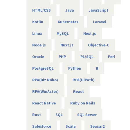
視の文化のおかげで、効率よく成長できています。」
・大手メーカ向け、SQLを用いたデータ基盤構築
・WEB広告最適化に向けたデータ分析、PoC開発 など
ビジネスインキュベーション事業
HTML/CSS
Java
JavaScript
【事業に対する想い】
社会背景：教育危機と技術革新の狭間で
組織人事採用に関する知見を活かし、新規事
Kotlin
Kubernetes
Laravel
日本は今、深刻な教育危機に直面しています。
【エンジニアのための働き方】
業の開発・立ち上げ、プロダクトの開発・実
OECD国際学習到達度調査（PISA）では、読解力の低下が継
当社は社長を含め、社員構成の9割以上がエンジニアです。
Linux
MySQL
Next.js
装など、新たな価値の創出を支援しておりま
続的に報告され、IMDの国際競争力ランキングでも日本の順
創業者の前社長が「エンジニアがもっと働きやすい会社を作
す。
位は低迷しています。
りたい」という想いを込めて創業したため、
Node.js
Nuxt.js
Objective-C
現在は、自社のHR領域における知見を活かし
特に「読解力」「論理的思考力」「問題解決能力」といった
今でのその風土が根づいています。そのため、エンジニアの
てジョイントベンチャーを設立し、HRtech
基礎的なスキルの衰退が顕著です。
Oracle
PHP
PL/SQL
Perl
働き方を考慮して下記環境を用意しています。
プロダクトの成長にコミットするプロジェク
・フレックスタイム制
トを進めております。今後は、より幅広いク
PostgreSQL
Python
R
同時に、生成AIの急速な発展により、IT業界は大きな転換点
・9割以上がリモート（年に数回程度の出社メンバーも）
ライアントに対して、様々な形態での伴走支
を迎えています。
・平均残業時間は10時間程度
援を行ってまいります。
RPA(Biz Robo)
RPA(UiPath)
単純作業の自動化が進み、人間に求められるスキルセットが
・有給消化日数は18.5日（夏季休暇含む）
同社の強みは、“組織”“人事”“採用”をそれぞ
根本から変わりつつあります。
れ個別に取り扱うのではなく、経営戦略に基
RPA(WinActor)
React
（ https://www.jeita.or.jp/ideathon/jeitaideathon2024/ ）
【業務の変更の範囲】
づいてトータルに俯瞰し、整合的に進めてい
無
く総合力にあります。こうしたアプローチが
React Native
Ruby on Rails
私たちは、この2つの大きな変化に着目しました。
評価され、設立から5年弱でクライアント数
技術革新と教育革命の交差点に立ち、社会に真の変革をもた
は約100社以上に達しており、流通、情報サ
Rust
SQL
SQL Server
らすチャンスが訪れているのです。
ービス、人材サービス、経営コンサルティン
グファームなど、業界を代表する大手企業も
Salesforce
Scala
Seasar2
私たちの使命：日本の教育課題に挑む