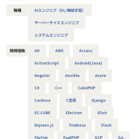
エンジニアの総合的成長を支援（技術＋メンタル＋フィジカ
推進していますが、グループ内をはじめAI/DX分野の開発ニ
・既存システムのバージョンアップやエンハンス開発
また、エンジニアリング領域にも力を入れて
職種
AIエンジニア（DL/機械学習）
ル）
ーズは急速に拡大しており、さらなる事業拡大に向けて増員
・Pythonを利用したバックエンド開発
おり、案件はエンジニアのスキルや希望に応
の募集を行います。
・アジャイル開発
じてアサインすることを基本としておりま
サーバーサイドエンジニア
【入社実績】
AIやDXの知見は問わず、ご興味と意欲のある方にぜひ参画い
す。加えて、組織人事採用に関するプロジェ
• Kさん（26歳）：未経験から入社1年で複数言語をマスター
ただきたいと考えています！
【業務の変更の範囲】
クトにも関わっていただくことで、シナジー
システムエンジニア
し、大手自動車メーカーの研究開発プロジェクトに参画
会社の規定に準ずる
の実現を図っております。さらに、HRtech
• Tさん（25歳）：大学中退からキャリアをスタートし、現
＜概要＞
プロダクトの開発も計画しており、自社プロ
在はAWSエンジニア（SAA資格保有）として活躍中
・大手企業、グループ会社に向けたAIソリューションの開発
開発経験
AD
AWS
Access
ダクト開発に携わる機会もご用意しておりま
• Mさん（26歳）：入社半年で生成AI活用スキルを習得し、
やDX推進
す。
自社サービスのUI/UX改善を主導
ActionScript
Android(Java)
＜具体的な仕事内容＞
クリエイティブデザイン事業
Angular
Ansible
Azure
【実際に活躍しているメンバーのリアルな声】
・AWSやPythonを用いたAIアプリケーションの作成
• Kさん（26歳）: 「未経験から入社しました。最初は不安で
・グループ会社のAI／DX推進を実現するためのPoC開発
企業や事業、組織が社会や顧客、生活者に対
C#
C++
CakePHP
したが、先輩のサポートが手厚く不安が解消されました。今
・データ基盤の構築並びにデータ活用によるDX化の提案
して提供する価値を言語化し、上質なデザイ
では大手自動車メーカーの研究開発プロジェクトで自動運転
⇒将来的には、要件定義や顧客への提案などもおまかせし
ンによって伝えるクリエイティブを提供して
Cordova
C言語
Django
データ分析システムを担当しています。エンジニアとしての
ます
おります。
市場価値が大きく上がったと実感しています。」
クライアントのバリューメイキングやブラン
EC-CUBE
Electron
Elixir
• Tさん（28歳）: 「大学を中退後、独学でプログラミングを
ド戦略から、コンテンツの企画・制作（採用
学んでいました。入社後は会社のサポートでAWS認定ソリュ
＜案件について＞
サイトやオウンドメディア制作など）、デリ
Express.js
Firebase
Flask
ーションアーキテクト（SAA）の資格を取得。今ではクラウ
・RAG機能を搭載した、(閉域接続可能な)生成AIの開発
バリーまでを担い、ブランド価値の向上に貢
ドインフラ設計のリーダーを任されています。『タイパ』重
・鉄道会社向け、AIを活用した需要予測とシステム開発
献しております。
Flutter
FuelPHP
GCP
Go