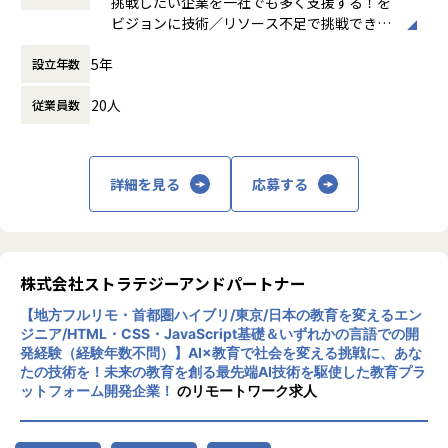
・創業4期目、昨対500%の急成長のDX支援SI企業にて、
挑戦したい企業を一社でも多く支援する！を
働き方：
裁量労働制
・平均年収100万円～UP！平均残業時間10時間未満でワーク
ビジョンに技術／リソース不足で挑戦できな
時間外労働の有無： 有（月平均0時間～10時
ライフバランスを保ちながら、
い状況を打破する企業です。
間）
5年
・新興領域でのスキルアップのチャンス！
設立年数
私は一人では何もできないので、困った時に
休憩時間： 60分
・年功序列一切なし。案件参画単価や組織営利に応じたイン
「もちろん！」と言って助けて貰えるととて
20人
従業員数
センティブあり。
も嬉しいですし、そういう人間／企業であり
たい思います。
時にはNO MOCHIRONなこともありますが、
■将来のキャリアパスを考慮した選択
極力MOCHIRONの精神で、一社でも多くの企
詳細を見る
応募する
・マネジメントパス ：CTO直下で組織を伸ばすことにコミ
業を支援できるように励みます。
ット。更なる組織拡大の中での仕組化など、スタートアップ
ならではのマネジメント経験可能。
■特徴：
・スペシャリストパス：専門性に磨きをかけ、単価や市場価
株式会社MOCHIRONは、「技術/リソース不
値アップを見込み、業界でのトップランナーを目指していく
足で挑戦できない状況を打破する」ことを念
株式会社ストラテジーアンドパートナー
ポジション。
頭に開発面で支援する受託開発のプロフェッ
【地方フルリモ・首都圏ハイブリ/東京/日本の教育を変えるエン
ショナル集団です。
ジニア/HTML・CSS・JavaScript基礎＆いずれかの言語での開
【業務の変更の範囲】
WEB3や生成AIといった先端技術への支援の
発経験（経験年数不問）】AI×教育で社会を変える挑戦に、あな
会社の規定に準ずる
他、システム開発やソフトウェア開発など幅
たの技術を！未来の教育を創る最先端AI技術を駆使した教育プラ
広く支援の間口を広げており、小回りの利く
ットフォーム開発企業！
のリモートワーク求人
スピード感を強みに安定性をもって支援しま
す。