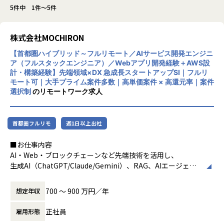
5件中 1件～5件
株式会社MOCHIRON
【首都圏ハイブリッド～フルリモート／AIサービス開発エンジニ
ア（フルスタックエンジニア）／Webアプリ開発経験＋AWS設
計・構築経験】先端領域×DX 急成長スタートアップSI｜フルリ
モート可｜大手プライム案件多数｜高単価案件 × 高還元率｜案件
選択制
のリモートワーク求人
首都圏フルリモ
週1日以上出社
■お仕事内容
AI・Web・ブロックチェーンなど先端技術を活用し、
生成AI（ChatGPT/Claude/Gemini）、RAG、AIエージェン
ト、音声認識などを用いた
自社/クライアント向けのAIサービス・Webアプリケーション
700 〜 900 万円／年
想定年収
を企画～設計～開発まで担うフルスタックエンジニアを募集
します。
正社員
雇用形態
新規プロダクトの企画立案から技術選定、アーキテクチャ設