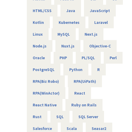
・大手メーカ向け、SQLを用いたデータ基盤構築
・WEB広告最適化に向けたデータ分析、PoC開発 など
HTML/CSS
Java
JavaScript
未来を創るために、今行動する
人口減少や超高齢社会など、このままでは発展途上国のよう
Kotlin
Kubernetes
Laravel
な「出稼ぎ」が次世代のスタンダードになってしまう危機感
【エンジニアのための働き方】
を私たちは持っています。
当社は社長を含め、社員構成の9割以上がエンジニアです。
Linux
MySQL
Next.js
しかし、教育を変革できれば、日本の未来も変えられるはず
創業者の前社長が「エンジニアがもっと働きやすい会社を作
です。新しい教育のあり方を提案し、実践することで、次世
りたい」という想いを込めて創業したため、
Node.js
Nuxt.js
Objective-C
代に価値ある「人」と「事」を残せると信じています。
今でのその風土が根づいています。そのため、エンジニアの
Oracle
PHP
PL/SQL
Perl
働き方を考慮して下記環境を用意しています。
AI時代の教育革命は、まさに始まったばかり。この歴史的な
・フレックスタイム制
変革期に、私たちと共に社会を変える挑戦に参加してみませ
PostgreSQL
Python
R
・9割以上がリモート（年に数回程度の出社メンバーも）
んか？
・平均残業時間は10時間程度
あなたのエンジニアとしての技術と情熱が、次世代の教育を
RPA(Biz Robo)
RPA(UiPath)
・有給消化日数は18.5日（夏季休暇含む）
創り、日本の未来を変える原動力になります。
RPA(WinActor)
React
【業務の変更の範囲】
私たちが求めるのは、単なるコードを書く人ではありませ
無
ん。社会課題に共感し、技術の力で世界をより良く変えたい
React Native
Ruby on Rails
と願うエンジニアです。
Rust
SQL
SQL Server
そんなあなたと一緒に働ける日を、心から楽しみにしていま
す。
Salesforce
Scala
Seasar2