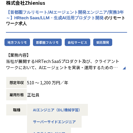
株式会社Zhienius
特化した革新的な教育プラットフォームです。あなたには以
下の開発に携わっていただきます：
【首都圏フルリモート/AIエージェント開発エンジニア/実務3年
～】HRtech Saas/LLM・生成AI活用プロダクト開発
のリモート
• ユーザーの学習行動データ分析と個別最適化機能の設計・
ワーク求人
実装 • 生成AIを活用したパーソナライズド学習コンテンツの
開発 • リアルタイムフィードバックシステムの構築
＜技術スタック＞ フロントエンド：React.js、TypeScript •
地方フルリモ
首都圏フルリモ
自社サービス
受託開発
バックエンド：golang、• AI/ML：OpenAI API、Lama • デ
ータベース：MySQL • インフラ：AWS、Docker、Git
【業務内容】
当社が展開するHRTech SaaSプロダクト及び、クライアント
• 自然言語処理機能の高度化 • 対話型UIの改善とUXデザイン
ワークにおいて、AIエージェントを実装・運用するための開
• マルチモーダルAIへの拡張
発業務を担っていただきます。企画段階から携わり、AIを活
＜技術スタック＞ Python、FastAPI • LangChain、LlamaIn
用したプロダクト／機能の社会実装を一気通貫で推進できる
510 〜 1,200 万円／年
想定年収
dex • React Native • AWS
ポジションです。
正社員
雇用形態
■最先端技術を活用した受託開発
▼主な業務内容
医薬ベンチャーからのラボ型開発や革新的なプロジェクトに
も携わっていただきます：
職種
AIエンジニア（DL/機械学習）
LangChainやOpenAI API等を活用したAIエージェント開発
サーバーサイドエンジニア
• 自動運転車の渋滞予測システム開発 • 医療・調剤システム
HRTechSaaSにおけるAIエージェントの機能開発
の設計・実装 • エネルギー産業向け業務効率化アプリケーシ