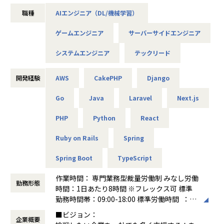
計、PoC推進まで、
職種
AIエンジニア（DL/機械学習）
技術的な意思決定を主導しながら開発を進められる環境で
す。
ゲームエンジニア
サーバーサイドエンジニア
業務内容例
システムエンジニア
テックリード
・AIを活用した新規サービスやPoCの企画・要件定義
・LLM（ChatGPT/Claude/Gemini）を活用したAPI・Webア
プリ開発
開発経験
AWS
CakePHP
Django
・AWS、Azure、Google Cloudを活用したインフラの設
Go
Java
Laravel
Next.js
計・構築
・Webアプリ（Next.js / React）やバックエンド（Go / R
PHP
Python
React
uby / Python）開発
Ruby on Rails
Spring
開発プロダクト例
・社内システムチャットボット
Spring Boot
TypeScript
・AI面接ボット
・営業効率推進マッチングツール
作業時間： 専門業務型裁量労働制 みなし労働
・SaaSのAIエージェント対応MPCサーバー
勤務形態
時間：1日あたり8時間 ※フレックス可 標準
勤務時間帯：09:00-18:00 標準労働時間 ：8
時間 休憩 ：1時間 コアタイム ：なし
■本ポジションについて
■ビジョン：
企業概要
※参画プロジェクトにより制限あり。