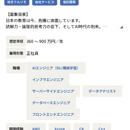
地方フルリモ
自社サービス
受託開発
■協業・パートナー実績
【募集背景】
- Web3開発支援実績： Web3／ゲーム関連
日本の教育は今、危機に直面しています。
- XENO：Web3開発支援としてマーケットプ
読解力・論理的思考力の低下、そしてAI時代の到来。
レイスの追加開発および保守を実施
私たちはこの課題に立ち向かい、次世代に価値ある「人」と
- Heavenly Guitars：NFTコントラクト開発
「事」を残すため、
360 〜 900 万円／年
支援＆Web3開発支援
想定年収
最先端AI技術を駆使した教育プラットフォームを開発してい
- コインムスメ（Coinmusme）：Telegram
ます。
正社員
雇用形態
上でのゲーム開発支援
- SNPIT Guild：Web3開発支援
＜社会背景＞
職種
AIエンジニア（DL/機械学習）
日本の教育危機（読解力・論理的思考力の低下）
AI時代のスキル変革
インフラエンジニア
＜使命＞
サーバーサイドエンジニア
データアナリスト
「次世代に『人』と『事』を残す」
教育劣化を防ぎ、非認知能力を育成することで未来を変える
データベースエンジニア
＜理念＞
フロントエンドエンジニア
「早く仕事を辞めよう」＝義務感から解放され、成果重視で
楽しめる働き方
開発経験
AWS
Azure
C#
C++
エンジニア＝アスリート（フィジカル・テクニック・メンタ