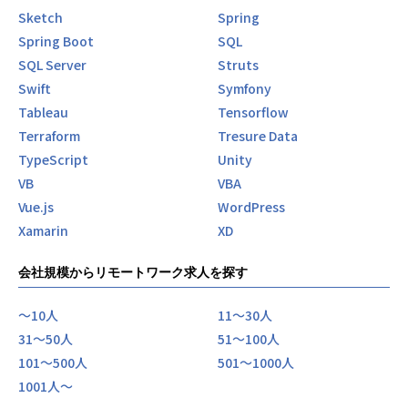
Sketch
Spring
Spring Boot
SQL
SQL Server
Struts
Swift
Symfony
Tableau
Tensorflow
Terraform
Tresure Data
TypeScript
Unity
VB
VBA
Vue.js
WordPress
Xamarin
XD
会社規模からリモートワーク求人を探す
〜10人
11〜30人
31〜50人
51〜100人
101〜500人
501〜1000人
1001人〜