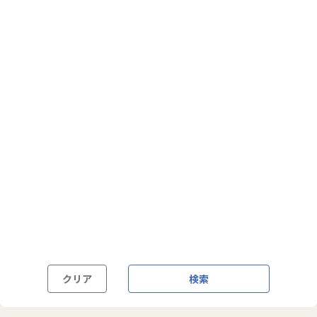
フルフレックス制
裁量労働制
語学・国籍から探す
英語力必須
英語力尚可（英語活用環境あり）
外国籍の方OK
クリア
検索