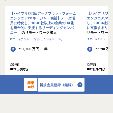
【ハイブリ/大阪/データプラットフォーム
【ハイブリ/大
エンジニア/マネージャー候補】データ活
エンジニア/PM
用に特化し、1000社以上の企業のDX化
し、1000社以
を総合的に支援するリーディングカンパ
に支援するリー
ニー！
のリモートワーク求人
リモートワーク
ITアーキテクト
プロジェクトマネージャー
ITアーキテクト
プ
～1,200 万円 ／ 年
～790 万円
◎詳細
◎詳細
■お仕事内容
■お仕事内容
●クライアントの業務システムなどの膨大な量の
●クライアントの
簡単
データを蓄積・加工・分析し、経営層の意思決定
データを蓄積・加
新規会員登録（無料）
30秒
に活用する BI(Business Intelligence)と呼ばれる
に活用する BI(Busin
システムの導入から実行支援までを行っていま
タプラットフォー
す。またクラウドを含むデータ基盤全体のDX構
っています。
想から実施します。
●クライアントの
●クライアントの要望に沿ったBIツールの企画、
ォームの企画、設