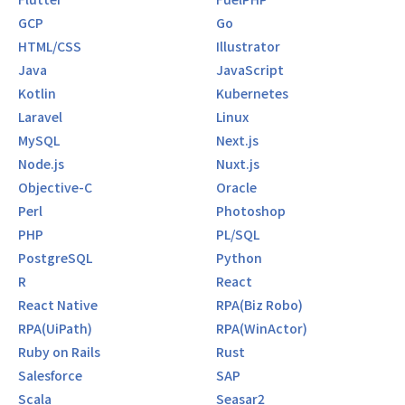
GCP
Go
HTML/CSS
Illustrator
Java
JavaScript
Kotlin
Kubernetes
Laravel
Linux
MySQL
Next.js
Node.js
Nuxt.js
Objective-C
Oracle
Perl
Photoshop
PHP
PL/SQL
PostgreSQL
Python
R
React
React Native
RPA(Biz Robo)
RPA(UiPath)
RPA(WinActor)
Ruby on Rails
Rust
Salesforce
SAP
Scala
Seasar2