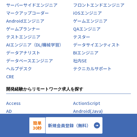
サーバーサイドエンジニア
フロントエンドエンジニア
マークアップコーダー
iOSエンジニア
Androidエンジニア
ゲームエンジニア
ゲームプランナー
QAエンジニア
テストエンジニア
テスター
AIエンジニア（DL/機械学習）
データサイエンティスト
データアナリスト
BIエンジニア
データベースエンジニア
社内SE
ヘルプデスク
テクニカルサポート
CRE
開発経験からリモートワーク求人を探す
Access
ActionScript
AD
Android(Java)
Angular
Ansible
簡単
新規会員登録（無料）
AWS
Azure
30秒
C#
C++