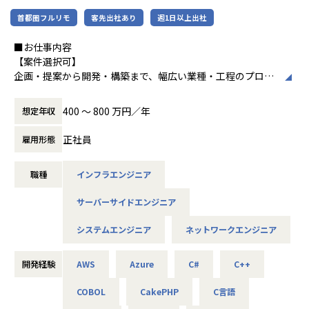
使用スキル：Java
首都圏フルリモ
客先出社あり
週1日以上出社
中長期的には「中小企業のAI開発で第一に想
■社員の声
担当工程：基本設計・詳細設計・製造・テスト・リリース
起される共創カンパニー」を目指し、技術力
＜入社1年目 エンジニア＞
担当者：30代前半・女性・入社2年目
■お仕事内容
とコミュニケーション力を兼ね備えたプロフ
前職では給与が低く、安定した生活をしたいと思い転職しま
【案件選択可】
ェッショナル人材の育成を推進している企業
した。
-- 大手コンサル会社 社内システム運用 --
企画・提案から開発・構築まで、幅広い業種・工程のプロジ
です。
自分に無理のないレベルでの配属先を決めてくれて、
使用スキル：VBA・Windows
ェクトに携われます！
自分のペースでステップアップができたところが大きな魅力
担当工程：運用・保守
400 〜 800 万円／年
想定年収
でした。
担当者：20代後半・男性・入社1年目
■会社説明／募集背景
＜各種認定・認証＞
マニュアル通りの作業しかやったことがなかった私ですが、
株式会社アルテニアは、ITの力を通じて関わる人々の未来を
正社員
雇用形態
■ホワイト企業認定 ゴールド（認定取得日：
現在は要件定義や設計、実装といった工程にも挑戦していま
＜主なNW案件事例＞
より豊かにすることを 目標に2018年に誕生しました。
2026年1月1日）
す。
-- 大手メーカーの国内拠点をつなぐ社内ネットワークの運
未来をITの力で支える。
■プライバシーマーク認定（認定番号：1082
月一で面談を行ってくれるため、やりたいことや自分の頑張
用・改善 --
職種
インフラエンジニア
それは技術力だけではなく、人を大切にすること、より豊か
5290）
りがちゃんと反映されるところが
主な業務：拠点増設に伴う設定変更、障害一次切り分け
であること、
■健康経営優良法人2025（中小規模法人部
アルテニアの良さです。
使用機器：Cisco、FortiGate、Palo Alto、F5 BIG-IP など
サーバーサイドエンジニア
社会やお客様だけでなくパートナーや社員も幸せでいるこ
門）認定
担当工程：運用・保守（希望により構築へステップアップ）
と。
■健康優良企業認定証 銀の認定（認定期間：
＜入社4年目 エンジニア＞
システムエンジニア
ネットワークエンジニア
これがアルテニアの企業理念の根幹となります。
2025/10/01～2027/09/30）
転職前の会社の社長が代わり、会社の方針と私のエンジニア
-- 官公庁システムを支えるネットワークの設計・構築支援 --
としての方針に
主な業務：要件整理、検証、リリース計画の策定
この度、事業の拡大に伴って新たなメンバーを募集しており
開発経験
AWS
Azure
C#
C++
相違が出てきてしまったため転職しました。
使用機器：Cisco、Palo Alto、A10 等
ます。
エンジニアとして働きつつ、現場の人の関係を元に販路を広
COBOL
CakePHP
C言語
技術力だけでなく、人を思いやる姿勢を大切にしながら、
げるといった営業の役割も
-- リモートワークを支えるVPN/セキュリティ基盤の運用 --