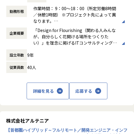
希望を前提にアサインを行います。
作業時間： 9：00～18：00（所定労働8時間
勤務形態
＜ネットワーク部門 想定キャリアパス＞
／休憩1時間） ※プロジェクト先によって異
運用保守 → 構築 → 設計 → セキュリティ・コンサルティング
なります。
月1回の面談にてキャリアの方向性をすり合わせながら、案
働き方：
固定時間制（9時～18時、10時～19
「Design for Flourishing（関わる人みんな
件を決定します。
企業概要
時など）
が、自分らしく花開ける場所をつくりた
「構築に行きたい」「設計に挑戦したい」「セキュリティ分
時間外労働の有無： 有（月平均0時間～20時
い）」を理念に掲げるITコンサルティング・
野を経験したい」などの
間）
システム開発企業です。AI時代において「お
希望を前提にアサインを行います。
休憩時間： 60分
9年
設立年数
客様をリードする」のではなく、「お客様と
共に創る」姿勢を重視し、価値提供と自己成
＜インフラ部門 想定キャリアパス＞
40人
従業員数
長を通じてビジネス変革を実現することを目
運用保守 → 構築 → 設計 → クラウド
指しています。
月1回の面談にてキャリアの方向性をすり合わせながら、案
件を決定します。
主な事業は、プロジェクトマネジメント、ソ
「構築に行きたい」「クラウドに挑戦したい」などの希望を
詳細を見る
応募する
フトウェア開発、インフラソリューション開
前提にアサインを行います。
発です。官公庁向けのMicrosoft 365移行（1
90TB規模）や金融機関向けネットワーク構
築、大手製造業向けインフラ基盤構築など、
■案件事例
大規模案件の実績があります。近年は生成AI
＜主な開発案件事例＞
株式会社アルテニア
関連プロジェクトにも注力しています。
-- 社内システム マスタDBメンテナンスシステム開発 --
【首都圏ハイブリッド～フルリモート／開発エンジニア・インフ
使用スキル：DjangoFW・Python