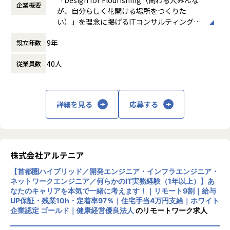
-- 官公庁向けインフラ開発 --
件を決定します。
企業概要
時など）
が、自分らしく花開ける場所をつくりた
使用スキル：VMware、Windows、Linux
「構築に行きたい」「設計に挑戦したい」「セキュリティ分
時間外労働の有無： 有（月平均0時間～20時
い）」を理念に掲げるITコンサルティング・
担当工程：基本設計、運用設計、詳細設計、構築、テスト、
野を経験したい」などの
間）
システム開発企業です。AI時代において「お
移行
希望を前提にアサインを行います。
休憩時間： 60分
9年
設立年数
客様をリードする」のではなく、「お客様と
担当者：30台後半、男性、入社4年目
共に創る」姿勢を重視し、価値提供と自己成
＜インフラ部門 想定キャリアパス＞
40人
従業員数
長を通じてビジネス変革を実現することを目
運用保守 → 構築 → 設計 → クラウド
指しています。
■案件の決め方
月1回の面談にてキャリアの方向性をすり合わせながら、案
あなたのキャリアの希望に沿って案件を決定します。
件を決定します。
主な事業は、プロジェクトマネジメント、ソ
「要件定義などの上流工程に挑戦したい」
「構築に行きたい」「クラウドに挑戦したい」などの希望を
詳細を見る
応募する
フトウェア開発、インフラソリューション開
「AWS、Azureなどのクラウド案件に携わりたい」など…
前提にアサインを行います。
発です。官公庁向けのMicrosoft 365移行（1
希望次第では現在当社にない案件も探してくるので安心して
90TB規模）や金融機関向けネットワーク構
ください！
築、大手製造業向けインフラ基盤構築など、
■案件事例
大規模案件の実績があります。近年は生成AI
＜主な開発案件事例＞
株式会社アルテニア
関連プロジェクトにも注力しています。
■フォロー体制・働き方
-- 社内システム マスタDBメンテナンスシステム開発 --
【首都圏ハイブリッド／開発エンジニア・インフラエンジニア・
・アサイン前に、やりたいこと・やりたくないことを面談で
使用スキル：DjangoFW・Python
ネットワークエンジニア／何らかのIT実務経験（1年以上）】あ
リモートワーク率90％、有給取得率80％以
確認
担当工程：調査・要件定義・基本設計・詳細設計・構築・製
なたのキャリアを本気で一緒に考えます！｜リモート9割｜給与
上、育休取得率100％と、働きやすい環境づ
・配属後は月1回の面談に加え、チャットでの相談が可能
造・テスト・リリース
UP保証・残業10h・定着率97％｜住宅手当4万円支給｜ホワイト
くりにも力を入れています。住宅手当や資格
・一人での参画の場合も、社内のメンターがフォロー
担当者：30代後半・男性・入社4年目
企業認定 ゴールド｜健康経営優良法人
のリモートワーク求人
取得支援、技術書購入補助など福利厚生も充
・平均残業時間：月10.5時間（全社平均）
実しています。
-- 大手生命保険会社 資産運用システム --