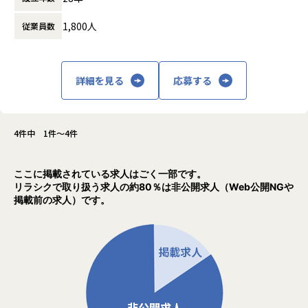
す。
からできること」を見出し、日本のエンジニ
月一で面談を行ってくれるため、やりたいことや自分の頑張
1,800人
従業員数
アリング業界から必要とされ続ける会社を目
りがちゃんと反映されるところが
指して事業拡大を続けています。
アルテニアの良さです。
＜入社4年目 エンジニア＞
詳細を見る
応募する
転職前の会社の社長が代わり、会社の方針と私のエンジニア
としての方針に
相違が出てきてしまったため転職しました。
エンジニアとして働きつつ、現場の人の関係を元に販路を広
4件中 1件～4件
げるといった営業の役割も
できるようになりました。ソフトウェアの設計や製造の経験
ここに掲載されている求人はごく一部です。
しかなかったため、
リラシクで取り扱う求人の約80％は非公開求人（Web公開NGや
エンジニアとしてこの様な活躍の仕方もあるのかと実感しま
掲載前の求人）です。
した。
エンジニアだけでなく採用・営業・教育といったやれる事が
増えるところは
アルテニアのいいところだと思います。
【業務の変更の範囲】
会社の規定に準ずる