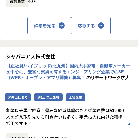
40人
従業員数
長を通じてビジネス変革を実現することを目
運用保守 → 構築 → 設計 → クラウド
指しています。
月1回の面談にてキャリアの方向性をすり合わせながら、案
■案件の決め方
件を決定します。
あなたのキャリアの希望に沿って案件を決定します。
主な事業は、プロジェクトマネジメント、ソ
「構築に行きたい」「クラウドに挑戦したい」などの希望を
詳細を見る
応募する
「要件定義などの上流工程に挑戦したい」
フトウェア開発、インフラソリューション開
前提にアサインを行います。
「AWS、Azureなどのクラウド案件に携わりたい」など…
発です。官公庁向けのMicrosoft 365移行（1
希望次第では現在当社にない案件も探してくるので安心して
90TB規模）や金融機関向けネットワーク構
ください！
築、大手製造業向けインフラ基盤構築など、
■案件事例
大規模案件の実績があります。近年は生成AI
＜主な開発案件事例＞
ジャパニアス株式会社
関連プロジェクトにも注力しています。
-- 社内システム マスタDBメンテナンスシステム開発 --
【正社員/ハイブリッド/北九州】国内大手家電・自動車メーカー
■フォロー体制・働き方
使用スキル：DjangoFW・Python
を中心に、豊富な実績を有するエンジニアリング企業でのSE
・アサイン前に、やりたいこと・やりたくないことを面談で
リモートワーク率90％、有給取得率80％以
担当工程：調査・要件定義・基本設計・詳細設計・構築・製
（WEB・オープン・アプリ開発）募集！
のリモートワーク求人
確認
上、育休取得率100％と、働きやすい環境づ
造・テスト・リリース
・配属後は月1回の面談に加え、チャットでの相談が可能
くりにも力を入れています。住宅手当や資格
担当者：30代後半・男性・入社4年目
・一人での参画の場合も、社内のメンターがフォロー
取得支援、技術書購入補助など福利厚生も充
客先出社あり
週1日以上出社
上場企業
・平均残業時間：月10.5時間（全社平均）
実しています。
-- 大手生命保険会社 資産運用システム --
使用スキル：Java
創業以来黒字経営！盤石な経営基盤のもと従業員数は約2000
中長期的には「中小企業のAI開発で第一に想
担当工程：基本設計・詳細設計・製造・テスト・リリース
人を超え取引先から引き合いも多く、事業拡大に向けた積極
■社員の声
起される共創カンパニー」を目指し、技術力
担当者：30代前半・女性・入社2年目
採用です!!
＜入社1年目 エンジニア＞
とコミュニケーション力を兼ね備えたプロフ
前職では給与が低く、安定した生活をしたいと思い転職しま
ェッショナル人材の育成を推進している企業
-- 大手コンサル会社 社内システム運用 --
ご志向／ご希望に応じて、プロジェクトを決定しますので、
した。
です。