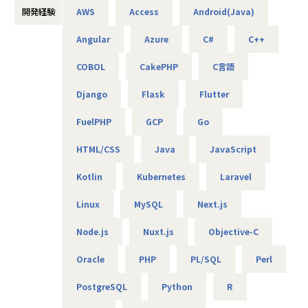
基本給で勝負している会社です！技術手当等で大きく見せ
増えるところは
開発経験
AWS
Access
Android(Java)
担当工程：基本設計、運用設計、詳細設計、構築、テスト、
ることをしておりません。
アルテニアのいいところだと思います。
移行
昇給は、基本給を上げていくため、賞与や残業代も必然的
Angular
Azure
C#
C++
担当者：30台前半、男性、入社1年目
に増えます。
【業務の変更の範囲】
会社の規定に準ずる
COBOL
CakePHP
C言語
-- 金融システムインフラ開発 --
★フォロー体制や研修制度/スタンバイ期間も給与100％保証
使用スキル：AWS、Windows、Linux
スタンバイ期間は、しっかりJ-collegeにて研修を準備。
Django
Flask
Flutter
担当工程：基本設計、運用設計、詳細設計、構築、テスト、
ベテラン講師からリアルタイムで教わる事ができます！決
移行
して放置しない会社です。
FuelPHP
GCP
Go
担当者：20台後半、男性、入社1年目
AIの知見が増えたり資格取得をバックアップしています！
（AIエンジニアコース/IT パスポート試験+基本情報技術者試
HTML/CSS
Java
JavaScript
-- 官公庁向けインフラ開発 --
験コース/AWS 中級コース など）
使用スキル：VMware、Windows、Linux
Kotlin
Kubernetes
Laravel
担当工程：基本設計、運用設計、詳細設計、構築、テスト、
★定期的な技術者面談を実施
移行
Linux
MySQL
Next.js
1ヵ月半～2ヵ月に1度のペースで営業担当による技術者へ
担当者：30台後半、男性、入社4年目
の定期面談を実施。
Node.js
Nuxt.js
Objective-C
不満・不安をヒアリングすると同時に、自分が歩んでいき
たいキャリアを共有し、スキルの向上とモチベーションの維
■案件の決め方
Oracle
PHP
PL/SQL
Perl
持に繋げています。
あなたのキャリアの希望に沿って案件を決定します。
「要件定義などの上流工程に挑戦したい」
PostgreSQL
Python
R
★リーダーによるフォロー
「AWS、Azureなどのクラウド案件に携わりたい」など…