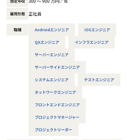
300 〜 900 万円／年
想定年収
使用スキル：VBA・Windows
是非面接でお話しください！
自分に無理のないレベルでの配属先を決めてくれて、
担当工程：運用・保守
自分のペースでステップアップができたところが大きな魅力
正社員
雇用形態
担当者：20代後半・男性・入社1年目
◆取引業界
でした。
＜各種認定・認証＞
製造メーカー、通信キャリア、金融、流通、官公庁 等
マニュアル通りの作業しかやったことがなかった私ですが、
■ホワイト企業認定 ゴールド（認定取得日：
＜主なNW案件事例＞
職種
Androidエンジニア
iOSエンジニア
現在は要件定義や設計、実装といった工程にも挑戦していま
2026年1月1日）
-- 大手メーカーの国内拠点をつなぐ社内ネットワークの運
◆プロジェクト例
す。
■プライバシーマーク認定（認定番号：1082
用・改善 --
QAエンジニア
インフラエンジニア
・ システム要件定義・設計（上流）SE
月一で面談を行ってくれるため、やりたいことや自分の頑張
5290）
主な業務：拠点増設に伴う設定変更、障害一次切り分け
・ システム実装・テスト（下流）PG
りがちゃんと反映されるところが
■健康経営優良法人2025（中小規模法人部
使用機器：Cisco、FortiGate、Palo Alto、F5 BIG-IP など
サーバーエンジニア
※ご志向・ご希望に応じて、プロジェクトを決定します
アルテニアの良さです。
門）認定
担当工程：運用・保守（希望により構築へステップアップ）
※地元密着主義のため、地元の大手企業でのプロジェクト
■健康優良企業認定証 銀の認定（認定期間：
サーバーサイドエンジニア
を前提としています。
＜入社4年目 エンジニア＞
2025/10/01～2027/09/30）
-- 官公庁システムを支えるネットワークの設計・構築支援 --
転職前の会社の社長が代わり、会社の方針と私のエンジニア
システムエンジニア
テストエンジニア
主な業務：要件整理、検証、リリース計画の策定
としての方針に
使用機器：Cisco、Palo Alto、A10 等
■魅力ポイント
相違が出てきてしまったため転職しました。
ネットワークエンジニア
★転勤がない会社
エンジニアとして働きつつ、現場の人の関係を元に販路を広
-- リモートワークを支えるVPN/セキュリティ基盤の運用 --
地域愛採用を行っているため、基本的にご自宅から通える
げるといった営業の役割も
フロントエンドエンジニア
主な業務：ポリシー改善、ログ分析、運用改善提案
範囲でプロジェクトを選定。
できるようになりました。ソフトウェアの設計や製造の経験
使用機器：Cisco、FortiGate、F5、Aruba 等
家族と一緒に過ごすことができ、好きな地域で安心して働
プロジェクトマネージャー
しかなかったため、
けます。
エンジニアとしてこの様な活躍の仕方もあるのかと実感しま
＜主なインフラ案件事例＞
プロジェクトリーダー
した。
-- データセンタ移設に伴うサーバ基盤リプレース案件 --
★基本給がベースUPしていく
エンジニアだけでなく採用・営業・教育といったやれる事が
使用スキル：VMware、Windows、Linux、Oracle