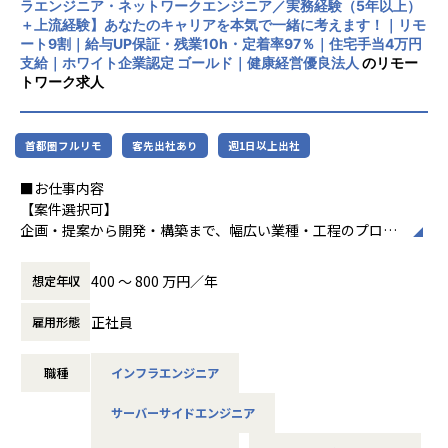
ラエンジニア・ネットワークエンジニア／実務経験（5年以上）
リモートワーク率90％、有給取得率80％以
担当工程：調査・要件定義・基本設計・詳細設計・構築・製
＋上流経験】あなたのキャリアを本気で一緒に考えます！｜リモ
上、育休取得率100％と、働きやすい環境づ
造・テスト・リリース
ート9割｜給与UP保証・残業10h・定着率97％｜住宅手当4万円
くりにも力を入れています。住宅手当や資格
担当者：30代後半・男性・入社4年目
支給｜ホワイト企業認定 ゴールド｜健康経営優良法人
のリモー
取得支援、技術書購入補助など福利厚生も充
トワーク求人
実しています。
-- 大手生命保険会社 資産運用システム --
使用スキル：Java
中長期的には「中小企業のAI開発で第一に想
担当工程：基本設計・詳細設計・製造・テスト・リリース
首都圏フルリモ
客先出社あり
週1日以上出社
起される共創カンパニー」を目指し、技術力
担当者：30代前半・女性・入社2年目
とコミュニケーション力を兼ね備えたプロフ
■お仕事内容
ェッショナル人材の育成を推進している企業
-- 大手コンサル会社 社内システム運用 --
【案件選択可】
です。
使用スキル：VBA・Windows
企画・提案から開発・構築まで、幅広い業種・工程のプロジ
担当工程：運用・保守
ェクトに携われます！
担当者：20代後半・男性・入社1年目
400 〜 800 万円／年
想定年収
＜各種認定・認証＞
■会社説明／募集背景
■ホワイト企業認定 ゴールド（認定取得日：
＜主なNW案件事例＞
株式会社アルテニアは、ITの力を通じて関わる人々の未来を
正社員
雇用形態
2026年1月1日）
-- 大手メーカーの国内拠点をつなぐ社内ネットワークの運
より豊かにすることを 目標に2018年に誕生しました。
■プライバシーマーク認定（認定番号：1082
用・改善 --
未来をITの力で支える。
5290）
主な業務：拠点増設に伴う設定変更、障害一次切り分け
職種
インフラエンジニア
それは技術力だけではなく、人を大切にすること、より豊か
■健康経営優良法人2025（中小規模法人部
使用機器：Cisco、FortiGate、Palo Alto、F5 BIG-IP など
であること、
門）認定
サーバーサイドエンジニア
担当工程：運用・保守（希望により構築へステップアップ）
社会やお客様だけでなくパートナーや社員も幸せでいるこ
■健康優良企業認定証 銀の認定（認定期間：
と。