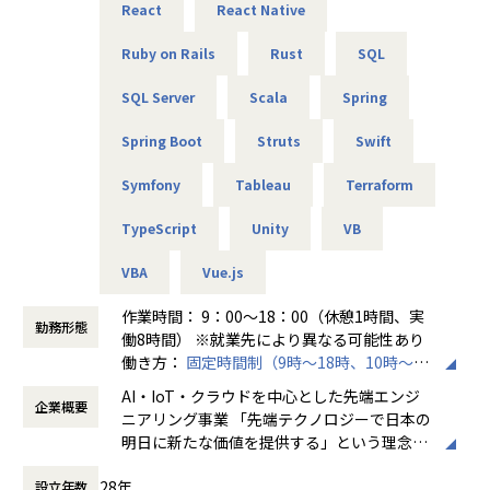
経験のある技術者をリーダーに任命し、技術者のフォロー
React
React Native
希望次第では現在当社にない案件も探してくるので安心して
ができる体制を整えています。
ください！
リーダーと営業は月に1度会議の場を設けており、情報共
Ruby on Rails
Rust
SQL
有を行っております。
SQL Server
Scala
Spring
■フォロー体制・働き方
【業務の変更の範囲】
・アサイン前に、やりたいこと・やりたくないことを面談で
無
Spring Boot
Struts
Swift
確認
・配属後は月1回の面談に加え、チャットでの相談が可能
Symfony
Tableau
Terraform
・一人での参画の場合も、社内のメンターがフォロー
・平均残業時間：月10.5時間（全社平均）
TypeScript
Unity
VB
VBA
Vue.js
■社員の声
＜入社1年目 エンジニア＞
作業時間： 9：00～18：00（休憩1時間、実
勤務形態
前職では給与が低く、安定した生活をしたいと思い転職しま
働8時間） ※就業先により異なる可能性あり
した。
働き方：
固定時間制（9時～18時、10時～19
自分に無理のないレベルでの配属先を決めてくれて、
時など）
AI・IoT・クラウドを中心とした先端エンジ
自分のペースでステップアップができたところが大きな魅力
企業概要
時間外労働の有無： 有（月平均20時間～30
ニアリング事業 「先端テクノロジーで日本の
でした。
時間）
明日に新たな価値を提供する」という理念を
マニュアル通りの作業しかやったことがなかった私ですが、
休憩時間： 60分
掲げ、当社はAI・IoT・クラウドをはじめとし
現在は要件定義や設計、実装といった工程にも挑戦していま
28年
設立年数
た先端テクノロジーの中で「ジャパニアスだ