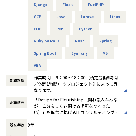
できるようになりました。ソフトウェアの設計や製造の経験
主な業務：ポリシー改善、ログ分析、運用改善提案
Django
Flask
FuelPHP
共に成長できる方を歓迎します！
しかなかったため、
使用機器：Cisco、FortiGate、F5、Aruba 等
エンジニアとしてこの様な活躍の仕方もあるのかと実感しま
GCP
Java
Laravel
Linux
した。
＜主なインフラ案件事例＞
■キャリアパス
エンジニアだけでなく採用・営業・教育といったやれる事が
PHP
Perl
Python
-- データセンタ移設に伴うサーバ基盤リプレース案件 --
＜開発部門 想定キャリアパス＞
増えるところは
使用スキル：VMware、Windows、Linux、Oracle
テスト → 開発 → 設計 → 上流工程
アルテニアのいいところだと思います。
Ruby on Rails
Rust
Spring
担当工程：基本設計、運用設計、詳細設計、構築、テスト、
月1回の面談にてキャリアの方向性をすり合わせながら、案
移行
件を決定します。
Spring Boot
Symfony
VB
【業務の変更の範囲】
担当者：30台前半、男性、入社1年目
「開発経験を積みたい」「設計に挑戦したい」「上流工程を
会社の規定に準ずる
担当したい」などの
VBA
-- 金融システムインフラ開発 --
希望を前提にアサインを行います。
使用スキル：AWS、Windows、Linux
作業時間： 9：00～18：00（所定労働8時間
担当工程：基本設計、運用設計、詳細設計、構築、テスト、
勤務形態
＜ネットワーク部門 想定キャリアパス＞
／休憩1時間） ※プロジェクト先によって異
移行
運用保守 → 構築 → 設計 → セキュリティ・コンサルティング
なります。
担当者：20台後半、男性、入社1年目
月1回の面談にてキャリアの方向性をすり合わせながら、案
働き方：
固定時間制（9時～18時、10時～19
「Design for Flourishing（関わる人みんな
件を決定します。
企業概要
時など）
-- 官公庁向けインフラ開発 --
が、自分らしく花開ける場所をつくりた
「構築に行きたい」「設計に挑戦したい」「セキュリティ分
時間外労働の有無： 有（月平均0時間～20時
使用スキル：VMware、Windows、Linux
い）」を理念に掲げるITコンサルティング・
野を経験したい」などの
間）
担当工程：基本設計、運用設計、詳細設計、構築、テスト、
システム開発企業です。AI時代において「お
希望を前提にアサインを行います。
休憩時間： 60分
9年
移行
設立年数
客様をリードする」のではなく、「お客様と
担当者：30台後半、男性、入社4年目
共に創る」姿勢を重視し、価値提供と自己成
＜インフラ部門 想定キャリアパス＞