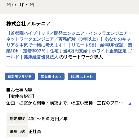
4件中 1件～4件
株式会社アルテニア
【首都圏ハイブリッド／開発エンジニア・インフラエンジニア・
ネットワークエンジニア／実務経験（3年以上）】あなたのキャ
リアを本気で一緒に考えます！｜リモート9割｜給与UP保証・残
業10h・定着率97％｜住宅手当4万円支給｜ホワイト企業認定 ゴ
ールド｜健康経営優良法人
のリモートワーク求人
首都圏フルリモ
客先出社あり
週1日以上出社
■お仕事内容
【案件選択可】
企画・提案から開発・構築まで、幅広い業種・工程のプロジ
ェクトに携われます！
400 〜 800 万円／年
想定年収
■会社説明／募集背景
株式会社アルテニアは、ITの力を通じて関わる人々の未来を
正社員
雇用形態
より豊かにすることを 目標に2018年に誕生しました。