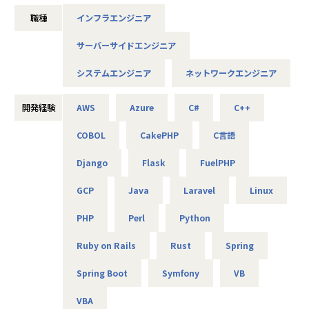
未来をITの力で支える。
職種
インフラエンジニア
それは技術力だけではなく、人を大切にすること、より豊か
であること、
サーバーサイドエンジニア
社会やお客様だけでなくパートナーや社員も幸せでいるこ
と。
システムエンジニア
ネットワークエンジニア
これがアルテニアの企業理念の根幹となります。
この度、事業の拡大に伴って新たなメンバーを募集しており
開発経験
AWS
Azure
C#
C++
ます。
COBOL
CakePHP
C言語
技術力だけでなく、人を思いやる姿勢を大切にしながら、
Django
Flask
FuelPHP
共に成長できる方を歓迎します！
GCP
Java
Laravel
Linux
■キャリアパス
PHP
Perl
Python
＜開発部門 想定キャリアパス＞
テスト → 開発 → 設計 → 上流工程
Ruby on Rails
Rust
Spring
月1回の面談にてキャリアの方向性をすり合わせながら、案
件を決定します。
Spring Boot
Symfony
VB
「開発経験を積みたい」「設計に挑戦したい」「上流工程を
担当したい」などの
VBA