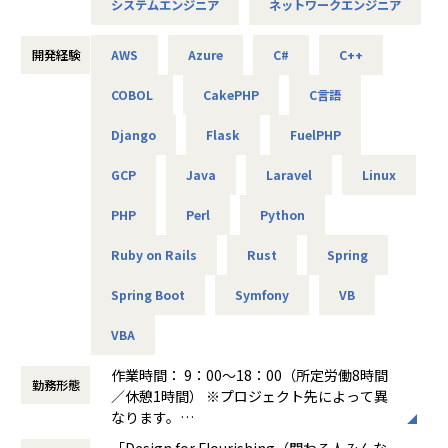
2025/10/01～2027/09/30）
システムエンジニア
ネットワークエンジニア
-- 官公庁システムを支えるネットワークの設計・構築支援 --
これがアルテニアの企業理念の根幹となります。
主な業務：要件整理、検証、リリース計画の策定
使用機器：Cisco、Palo Alto、A10 等
この度、事業の拡大に伴って新たなメンバーを募集しており
開発経験
AWS
Azure
C#
C++
ます。
-- リモートワークを支えるVPN/セキュリティ基盤の運用 --
COBOL
CakePHP
C言語
技術力だけでなく、人を思いやる姿勢を大切にしながら、
主な業務：ポリシー改善、ログ分析、運用改善提案
使用機器：Cisco、FortiGate、F5、Aruba 等
Django
Flask
FuelPHP
共に成長できる方を歓迎します！
GCP
Java
Laravel
Linux
＜主なインフラ案件事例＞
-- データセンタ移設に伴うサーバ基盤リプレース案件 --
■キャリアパス
PHP
Perl
Python
使用スキル：VMware、Windows、Linux、Oracle
＜開発部門 想定キャリアパス＞
担当工程：基本設計、運用設計、詳細設計、構築、テスト、
テスト → 開発 → 設計 → 上流工程
Ruby on Rails
Rust
Spring
移行
月1回の面談にてキャリアの方向性をすり合わせながら、案
担当者：30台前半、男性、入社1年目
件を決定します。
Spring Boot
Symfony
VB
「開発経験を積みたい」「設計に挑戦したい」「上流工程を
-- 金融システムインフラ開発 --
担当したい」などの
VBA
使用スキル：AWS、Windows、Linux
希望を前提にアサインを行います。
担当工程：基本設計、運用設計、詳細設計、構築、テスト、
作業時間： 9：00～18：00（所定労働8時間
勤務形態
移行
＜ネットワーク部門 想定キャリアパス＞
／休憩1時間） ※プロジェクト先によって異
担当者：20台後半、男性、入社1年目
運用保守 → 構築 → 設計 → セキュリティ・コンサルティング
なります。
月1回の面談にてキャリアの方向性をすり合わせながら、案
働き方：
固定時間制（9時～18時、10時～19
「Design for Flourishing（関わる人みんな