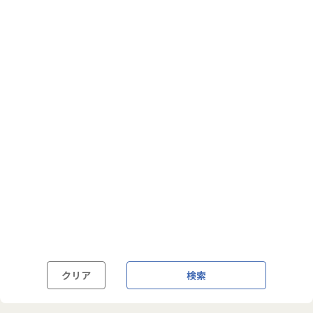
フルフレックス制
裁量労働制
語学・国籍から探す
英語力必須
英語力尚可（英語活用環境あり）
外国籍の方OK
クリア
検索