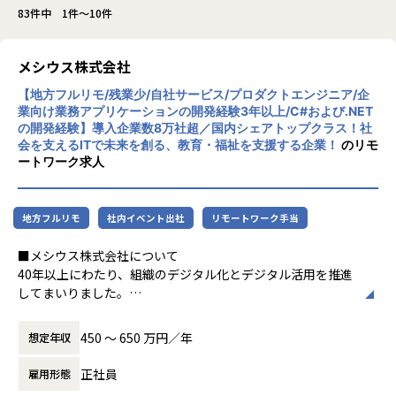
83件中 1件～10件
メシウス株式会社
【地方フルリモ/残業少/自社サービス/プロダクトエンジニア/企
業向け業務アプリケーションの開発経験3年以上/C#および.NET
の開発経験】導入企業数8万社超／国内シェアトップクラス！社
会を支えるITで未来を創る、教育・福祉を支援する企業！
のリモ
ートワーク求人
地方フルリモ
社内イベント出社
リモートワーク手当
■メシウス株式会社について
40年以上にわたり、組織のデジタル化とデジタル活用を推進
してまいりました。
私たちは「社会貢献」と「お客様に喜ばれる製品・サービ
ス」を追求し、学校・保育施設向けICTやビジネスアプリケ
450 〜 650 万円／年
想定年収
ーション向けソリューションを通じて、お客様の中核活動か
ら得られる価値の最大化を目指しております。
正社員
雇用形態
特に「社員の成長」を重視し、顧客中心の総合的な体験（U