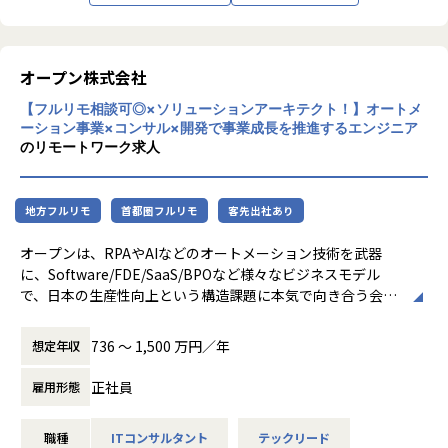
ンジに最前線で携わって頂くが可能です。
- Web開発経験を活かして、AIプロダクト開発に挑戦できる
- 新機能開発によるHR領域の拡張
- LLM、RAG、画像認識、音声認識など、先端技術を実務に
→ タレントマネジメント、評価システム、AI活用による人材
＃単体プロダクトの開発ではなく、MyTalent Platformとし
組み込む経験ができる
最適化など、未開拓の領域を強化
てコンパウンド型のSaaS（複数のプロダクトの集合体で市場
- AIエンジニアやPMと連携しながら、プロダクト開発を進め
オープン株式会社
- エコシステムの構築
へアプローチしていく）へと発展を遂げようしています。
られる
→ API連携による他社SaaSとの統合で、企業のDXを加速
【フルリモ相談可◎×ソリューションアーキテクト！】オートメ
そのため、統合プラットフォームとしてインフラを意識した
- フロントエンド・バックエンドを横断してスキルを伸ばせ
- レガシーシステムからの移行
ーション事業×コンサル×開発で事業成長を推進するエンジニア
アーキテクチャ、プロダクト間の連携やシナジーを生み出せ
る
→ 20年以上運用されてきたオンプレ版をクラウド移行・開発
のリモートワーク求人
る機能開発が必要不可欠であり、エンジニアとしては非常に
- 顧客の業務課題を解決する、社会実装型の開発に関われる
プロセスのモダン化を進行中
難易度が高くチャレンジングな環境になっています。
- 実装者から、シニアエンジニア、リードエンジニア、テッ
クリードへと成長できる
【業務の変更の範囲】
地方フルリモ
首都圏フルリモ
客先出社あり
＃VOCMTGを定期的に実施しており、カスタマーサクセスを
- フルリモート・フレックスの環境で、自律的に働ける
入社後は本職種に従事いただきます。
中心にフロント職との距離も近いです。そのため、顧客の実
その後、ご本人の適性等により当社業務全般に変更の可能性
オープンは、RPAやAIなどのオートメーション技術を武器
際の声をプロダクトに反映させることができ、ユーザーファ
があります。
に、Software/FDE/SaaS/BPOなど様々なビジネスモデル
ーストの志向を持ち続けることができます。
◼️業務内容
で、日本の生産性向上という構造課題に本気で向き合う会社
です。
＃モダンな開発環境であり、新しい技術での開発を含め技術
スキルやご経験、ご志向に応じて、以下のような業務をお任
上場企業としての資本力と実績を持ちながら、組織はまだ完
的なチャレンジを積極的に行っているため、エンジニアとし
736 〜 1,500 万円／年
想定年収
せします。
成形ではありません。
ての技術を磨いていくことが可能です。
- AI機能を組み込んだWebアプリケーションの開発
整った設計図があるというより、白紙の領域が多く残ってい
また、裁量が広く、やりたいことや挑戦したいことは手を挙
正社員
雇用形態
- Next.js、React、FastAPI等を用いたフロントエンド・バッ
る状態に近いと言えます。
げると積極的に任せてもらえる環境があり、技術選定や仕様
クエンド開発
検討など、最上流からプロダクトに携わっていくことができ
- LLM/RAG/画像認識/音声認識等を活用した機能開発
職種
ITコンサルタント
テックリード
山（目標）は決まっていますが、登り方は自由です。