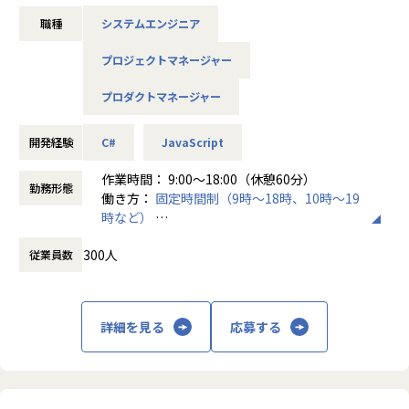
X）を共創しながら、「世界の、役に立つ。」というビジョ
職種
システムエンジニア
ンの実現に向けて進化を続けてまいります。
このビジョンの実現に向け、お客様からの信頼獲得と社会の
プロジェクトマネージャー
進歩・発展にこれからも貢献し続けてまいります。
プロダクトマネージャー
■仕事内容
開発支援ツールの要求仕様策定、機能案検討から、製品リリ
ースを担当するプロダクトエンジニアを担当します。
開発経験
C#
JavaScript
担当いただく開発支援ツールは、企業の業務システムだけで
作業時間： 9:00～18:00（休憩60分）
なく、SaaS製品、ノーコード、ローコードプラットフォーム
勤務形態
働き方：
固定時間制（9時～18時、10時～19
製品の開発にも利用されています。
時など）
大手企業にも多数利用されている製品を実際に多くのお客様
時間外労働の有無： 有（月平均5時間～15時
に利用いただく製品づくりに主導的に携わっていただけま
300人
従業員数
間）
す。
休憩時間： 60分
■業務詳細
・日本市場のニーズにあったJavaScriptライブラリやVisual
詳細を見る
応募する
Studio対応の.NETコンポーネントの要求仕様や機能要件を定
義
：日本の業務システムの開発効率アップに寄与するための新
機能や機能改善・検討。