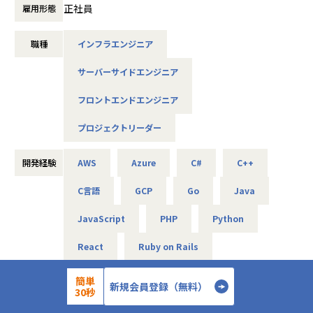
確化
大化することが難しくなっていきます。
点でのデリバリー責任を担いながら、 プロジェクトを安定的
正社員
雇用形態
生成AI / LLM 活用を前提とした、検索・再利用しやすい構造
に前進させること がミッションです。 ビジネスサイドPMや
設計
こうしたフェーズでは、開発を担う個々のエンジニアをまと
エンジニアと協働し、技術と進行の両面からプロジェクトを
職種
インフラエンジニア
部門間連携のインターフェース設計
めながら、チームやグループ単位で成果を最大化する視点が
成立させる役割を担います。
開発部と営業・PM・データサイエンティスト等との情報連
不可欠です。プロジェクト横断での開発の進め方や役割分担
サーバーサイドエンジニア
携整理
を整理し、メンバーが力を発揮しやすい環境を整えること
【業務の変更の範囲】
役割分担・責任分界点・判断フローの明確化
で、組織としてスケール可能な開発体制を築いていく必要が
会社の定める業務へ配置転換の可能性あり
フロントエンドエンジニア
人に依存しない連携・調整の仕組み化
あります。
開発・運用オペレーションのリファクタリング
プロジェクトリーダー
開発・運用プロセス全体の可視化と見直し
そのため当社では、入社時点ではフルスタックエンジニアと
不要・過剰なルール、ツール、手順の整理・廃止
してプロジェクトに貢献しつつ、将来的にチームを牽引する
開発経験
AWS
Azure
C#
C++
最小限で回る設計への再構築と定着
リーダーやエンジニアリングマネジャーとして、グループ全
共通機能・開発アセットの設計と循環
体のアウトプット最大化に関わっていく意思を持った方を求
C言語
GCP
Go
Java
各プロジェクトで生まれた実装・ノウハウの抽出と整理
めています。
共通アセットとして整備すべき対象の判断（作る／作らない
JavaScript
PHP
Python
の見極め）
ミッション
作成した共通機能・アセットを、実プロジェクトで活用され
事業成長に伴い拡大していく開発組織において、個人や特定
React
Ruby on Rails
る形で展開・定着させる仕組みづくり
の役割の頑張りに依存するのではなく、仕組みやプロセスを
利用状況やフィードバックを踏まえた継続的な改善
通じてチーム・グループとして継続的にアウトプットを最大
TypeScript
簡単
※ 共通アセットは「作ること」自体を目的とせず、プロジェ
化できる開発体制を構築することです。
新規会員登録（無料）
30秒
クトで実際に使われ、組織全体の生産性向上につながること
作業時間： フレックスタイム制 ・コアタイム
勤務形態
を重視します。