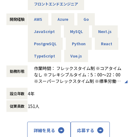
これまで、ERP市場人事・給与業務分野 シェアNo.1※3 、契
フロントエンドエンジニア
＃「MyTalent Platform」の開発を通して、HRにおける新た
現時点でAI開発の実務経験がなくても問題ありません。Web
約継続率は98%※2 を誇ってきましたが、
な概念である「採用マーケティング」を市場に啓蒙し、何十
アプリケーション開発の経験を活かしながら、AIプロダク
今後も市場の変化に合わせて、様々な角度から企業の経営戦
年も変わらなかった採用・転職市場に変革を起こすチャレン
ト・AIアプリケーション開発に挑戦できるポジションです。
開発経験
AWS
Azure
Go
略の実現をサポートするためのソリューションを提供するた
ジができます。
めに、さらなる進化が求められています。
メンバーシップ型とジョブ型雇用が今日では入り混じってい
JavaScript
MySQL
Next.js
る日本だからこそ皆さんは以下のようなことを経験したこと
◼️本ポジションについて
※1 2024年12月末時点の「COMPANY 人事」の契約ライセン
はないでしょうか？
PostgreSQL
Python
React
ス数合計
・雇用の最適配置が起こらない
Webエンジニア（ジュニア〜ミドル）には、まずは担当機能
※2 2024年度 金額ベース
・採用市場は企業同士/求職者同士のアピール合戦
TypeScript
Vue.js
の実装、テスト、改善を中心にお任せします。
※3 2022年度 ERP市場 - 人事・給与業務分野：ベンダー別
結果的に、上記のような問題に関して日本の労働者の働くこ
シニアエンジニアやテックリード、AIエンジニアと連携しな
売上金額シェア
作業時間： フレックスタイム制 ※コアタイム
とに対する満足度は非常に低くなっているのが現状です。
がら、AI機能をWebアプリケーションとして使いやすい形に
勤務形態
出典：ITR「ITR Market View：ERP市場2024」
なし ※フレキシブルタイム：5：00～22：00
個人の転職志向が多様化するだけでなく、志向性そのものが
落とし込んでいただきます。
※スーパーフレックスタイム制 ※標準労働時
多様化する中で、大量のスカウト送る・受け取るのではな
単に仕様どおりに実装するだけではなく、「ユーザーが使い
■挑戦する課題
間：1日8時間 ※月間所定労働時間：160時間
く、個々の求職者に合わせてパーソナライズされた採用マー
やすいか」「業務の中で本当に使われるか」を考えながら、
現在、HRテック業界は 働き方改革・DX推進・人事戦略の高
4年
設立年数
前後
ケティングを自動で行うようになる世界を創っていくべきだ
継続的に改善していくことを期待しています。
度化 という大きな変革の波に直面しています。
働き方：
フルフレックス制
と考えています。
将来的には、設計、技術選定、開発リード、テックリードな
COMPANYもまた、これらの変化に対応するため、以下のよ
151人
従業員数
時間外労働の有無： 有（月平均20時間～30
今弊社が取り組んでいるものは「リファラル採用」だけでは
ど、より大きな役割にも挑戦いただけます。
うな課題に取り組んでいます。
時間）
なく、戦略的採用マーケティングを可能とする「MyTalent P
休憩時間： 60分
latform」という新規のプロダクトです。この国のHR領域に
- クラウドネイティブ化の推進
新しい概念を啓蒙し、組織の採用や人材課題を本質的に解決
◼️仕事のやりがい
→ 既存のオンプレミスシステムを SaaS化・マイクロサービ
詳細を見る
応募する
し、ひいてはよりよい未来社会を創っていく、そんなチャレ
ス化し、スケーラブルで柔軟なアーキテクチャへ刷新