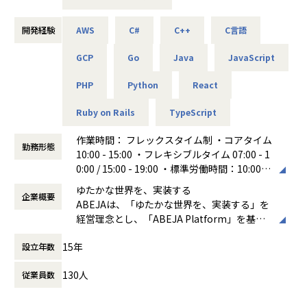
開発プロセスや体制の改善に関する検討・実行
メンバーの特性や志向を踏まえたアサインや育成への関与
システム開発部は、フロントエンド・バックエンド・インフ
将来的なエンジニアリングマネジャーとしての役割への段階
ラまでを横断的に担えるフルスタックエンジニアを中心に構
開発経験
AWS
C#
C++
C言語
的なチャレンジ（入社直後からマネジメント業務を担うこと
成されたエンジニア組織です。特定の役割に厳密に分業する
GCP
Go
Java
JavaScript
を前提としたポジションではありません）
のではなく、プロジェクトごとに設計・開発・運用までを一
気通貫で担うスタイルを強みとしています。
PHP
Python
React
ポジションの魅力
フルスタックエンジニアとしての実装力・設計力を活かしな
この柔軟な体制により、各プロジェクトが自律的に推進され
Ruby on Rails
TypeScript
がら、プロジェクトデリバリー全体に関わる経験
やすい一方で、開発の進め方やドキュメント、部門間連携の
技術だけでなく、プロセス・体制・人の観点から組織づくり
方法などがプロジェクトごとに最適化されやすい側面もあり
作業時間： フレックスタイム制 ・コアタイム
に関与できる機会
ます。
勤務形態
10:00 - 15:00 ・フレキシブルタイム 07:00 - 1
リーダーやエンジニアリングマネジャーへのキャリアパス
0:00 / 15:00 - 19:00 ・標準労働時間：10:00 -
を、無理なく段階的に描ける環境
19:00 （休憩60分）
個人の成果だけでなく、組織として成果を出す視点を身につ
＜なぜ該当ロールが必要か＞
ゆたかな世界を、実装する
企業概要
働き方：
フレックス制（コアタイムあり）
けられる経験
ABEJAは、「ゆたかな世界を、実装する」を
時間外労働の有無： 有（月平均20時間）
現在、ビジネスサイドのPMは顧客折衝や全体構想に強みを
経営理念とし、「ABEJA Platform」を基盤
休憩時間： 60分
募集背景
持つ一方、技術的な設計・実装を前提とした判断や、技術マ
に顧客企業の基幹業務のプロセスを変革し、
＜事業・プロジェクトの背景＞
ターを含む進行管理については、役割や専門性の違いから、
15年
設立年数
ビジネスの継続的な収益成長の実現に伴走す
システム開発部では、顧客への提案・プリセールス段階での
プロジェクト体制として十分に担いきれない場面が生じるこ
る「デジタルプラットフォーム事業」を展開
見積やシステム設計から、実際の開発、リリース後の運用・
130人
とがあります。
従業員数
しています。2012年の創業時よりABEJA Pla
保守までを一気通貫で担っています。特定の下請け的な立場
tformの研究開発を進めており、これまで多
ではなく、プライムベンダーとして顧客と直接向き合いなが
そのギャップを埋めるため、リードエンジニアがプロジェク
種多様な業界・業態の300社以上のデジタル