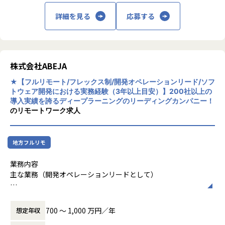
ら、長期的な視点でシステムを育てていくスタイルが特徴で
ト推進まで担うケースが増え、本来注力すべき設計・実装・
変革をABEJA Platform上で実現してきまし
詳細を見る
応募する
す。
技術判断に十分な時間を割けないという歪みが生じていま
た。
す。
＜システム開発部の特徴＞
システム開発部は、フロントエンド・バックエンド・インフ
そこで今回、**エンジニアリングのバックグラウンドを持
ラまでを横断的に担えるフルスタックエンジニアを中心に構
ち、技術観点でのデリバリー責任を担いながら、顧客案件の
株式会社ABEJA
成されたエンジニア組織です。特定の役割に厳密に分業する
プロジェクト推進を行う「エンジニアリングPM」**を募集
のではなく、プロジェクトごとに設計・開発・運用までを一
します。
★【フルリモート/フレックス制/開発オペレーションリード/ソフ
トウェア開発における実務経験（3年以上目安）】200社以上の
気通貫で担うスタイルを強みとしています。
導入実績を誇るディープラーニングのリーディングカンパニー！
このポジションは、
のリモートワーク求人
この柔軟な体制により、各プロジェクトが自律的に推進され
やすい一方で、開発の進め方やドキュメント、部門間連携の
顧客案件を中心にPMとしてデリバリーをリードする
方法などがプロジェクトごとに最適化されやすい側面もあり
案件状況に応じて技術的な検討・設計レビューに関与する
地方フルリモ
ます。
ビジネスサイドPMと並列の立場で協働しながら、役割分担
や進め方を案件ごとに設計する
業務内容
＜なぜ該当ロールが必要か＞
これによって、プロジェクトの成功確率を高めると同時に、
主な業務（開発オペレーションリードとして）
リードエンジニアが技術に集中できる体制を構築することを
システム開発部では、今後も事業成長に伴ってエンジニア組
目的としています。
ドキュメントオペレーションの設計・標準化
織の拡大が続くことを想定しています。組織規模が大きくな
開発組織におけるドキュメント体系の整理・再設計
るにつれ、個々のエンジニアの成果を積み上げるだけでは、
ミッション
700 〜 1,000 万円／年
想定年収
「何を書くか／書かないか」「誰が更新責任を持つか」の明
プロジェクトや部門全体としてのアウトプットを安定的に最
エンジニアリングの知見を活かし、顧客案件における技術観