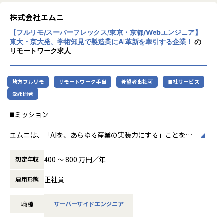
・MyTalent Admin：弊社が運営している「MyTalent CR
雇用へのシフトに伴い、企業と個人のありか
・開発者やPO等、複数ステークホルダーとコミュニケーショ
M」「MyTalent Refer」「MyTalent Brand」などのMyTale
たは変化しています。しかし、日本企業の採
ンを取りながら業務を進めることが可能です
株式会社エムニ
nt Platformの共通基盤開発
用はいまだ短期的な採用ニーズを充足させる
・既存製品にウェブアクセシビリティの観点を取り入れ実際
【フルリモ/スーパーフレックス/東京・京都/Webエンジニア】
リクルーティングにとどまっています。
に改善する、高い難易度のプロジェクトを推進、実行できま
＜具体的な業務内容＞
東大・京大発、学術知見で製造業にAI革新を牽引する企業！
の
一方、人的資本経営への関心が高まるなか、
す
リモートワーク求人
・MyTalent Platformプロダクトにおける新規機能開発や機
企業は経営戦略と紐づいて会社を成長させら
能改善における設計、実装
れる優秀な人材を獲得する「タレント・アク
【配属組織】2026年1月現在
・技術課題に対する企画立案、プロジェクト進行管理、実装
イジション」への変革が求められています。
人事関連申請・照会系システム部門 約80名
・開発における進行管理・マネジメント業務
地方フルリモ
リモートワーク手当
希望者出社可
自社サービス
そのためには、自社独自のリソースを活用し
└モジュール単位でそれぞれ数名程度グループ在籍
て転職潜在層へ直接アプローチする「採用マ
受託開発
※従事すべき業務の変更範囲：会社の定める業務
ーケティング」の概念を取り入れ、採用を変
【募集背景】
◼️ミッション
革をする必要があります。
組織構成
TalentXの挑戦
・製品の「使いやすさ」向上を加速させるため
エンジニア、デザイナー社員20数名、フリーランス数名（エ
エムニは、「AIを、あらゆる産業の実装力にする」ことを目
TalentXは2015年に日本初のリファラル採用
・ウェブアクセシビリティ改善も含めた、使いやすさを継続
ンジニア、デザイナー）の開発チームで運営しています。
指す、製造業特化のAIスタートアップです。
サービス「MyRefer」を創業して以来、採用
的に提供できる開発土台を固めるため
「MyTalent CRM」「MyTalent Refer」「MyTalent Bran
日本の製造業には、熟練者の暗黙知、紙・PDF・図面・帳票
マーケティング全般を促進するプロダクトへ
400 〜 800 万円／年
想定年収
d」、MyTalent Platform共通基盤の4つのチーム体制となっ
に蓄積された情報、属人的な判断プロセスなど、AIによって
のアップデートを進めており、 従来の人材
HRテックの未来を創る、「COMPANY」
ています。
解決できる課題が数多く存在します。
紹介や求人広告などの外部依存した募集活動
正社員
雇用形態
一部、プロダクトチームに所属せず、横断的に活動するメン
本ポジションでは、AIエンジニアやPM、ビジネスサイドと連
ではなく、リファラル採用・アルムナイ採
「COMPANY」は、約1200法人グループにご利用いただき、
バーもいます。
携しながら、LLM・RAG・画像認識・音声認識などのAI技術
用・タレントプール採用やブランディングな
保有データ数は540万※1 を超える、国内最大規模の人事管
職種
サーバーサイドエンジニア
を活用したWebアプリケーションの開発を担っていただきま
ど自前で持続可能な採用への変革を支援しま
理システムです。
ポジションの魅力
す。
す。