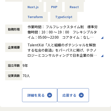
■出張の有無
て、ご経歴やWillを考慮し、技術課題解消のための取り組み
X向上に対して推進力をもって継続的に取り組めることも大
あり
Nuxt.js
PHP
React
や、メンバー育成、プロジェクトマネジメントといったこと
きなやりがいにつながります。
国内出張：職責または役割に応じて年に数回程度（無い場合
をお任せしたいと考えています。
もあります）。 主に関東を中心に日帰り出張となります。
Terraform
TypeScript
フロントエンド・バックエンドといった領域に関しては、フ
【関わる製品とその魅力】
海外出張：職責または役割に応じて発生する場合がありま
ルスタックとして横断した開発できる方も、特定の領域に専
す。
作業時間： フルフレックスタイム制 標準労
門性を持った方もどちらも歓迎しております。
勤務形態
「COMPANY」シリーズのうち、申請・人事考課・年末調整
働時間：10：00 ～ 19：00 フレキシブルタ
などの人事管理・ワークフローを扱うプロダクトが対象で
■出社勤務の有無
イム：05:00～22:00 コアタイム：なし
業務内容
す。
あり
働き方：
フルフレックス制
⚪︎ 具体的な業務内容
TalentXは「人と組織のポテンシャルを解放
・多くの現場従業員に利用される製品のため、「COMPAN
年１，２回の事業部全体ミーティング（上記以外の特別な事
企業概要
時間外労働の有無： 有（月平均10時間）
1,000社/70万人以上にご利用いただく「MyTalent Platfor
する社会の創造」をパーパスに掲げ、テクノ
Y」シリーズの中でも利用者数が圧倒的に多い機能に携わる
由等で会社から指示があった場合）
休憩時間： 60分
m」における、既存プロダクト「MyTalent CRM」「MyTale
ロジーとコンサルティングで日本企業の採用
ことができます
※出社先は指示された国内拠点（本社、関東支社）のいずれ
nt Refer」「MyTalent Brand」、または今後リリースする
変革を支援するサービスを提供しています。
・影響範囲が大きい製品のため、多くのユーザーの業務想定
かになります。
新規サービスや機能の開発をご担当頂きます。
9年
設立年数
タレント獲得プラットフォーム「Myシリー
や機能制約を考慮した難易度が高い機能を設計・実装できま
ズ」は、国内大手企業を中心に累計導入企業
す
【業務の変更の範囲】
＜4つのプロダクト/サービス＞
70人
従業員数
数1,000社・累計リクルーター数100万人を突
・顧客の業務を支える、重要な役割を担う機能の開発に携わ
会社の定める範囲
・MyTalent CRM：タレント獲得MA SaaS「MyTalent CR
破しており、日本企業の時価総額ランキング
ることができます
M」の開発・運用
上位50社のうち1/3以上の企業様にご利用い
・MyTalent Refer：リファラル採用SaaS「MyTalent Refe
ただいております。
【組織の魅力】
詳細を見る
応募する
r」の開発・運用
・MyTalent Brand：採用ブランディングサービス「MyTale
HRマーケットを取り巻く課題
・受託開発とは異なり自社製品開発のため、リリース後も改
nt Brand」の開発・運用
労働人口の減少や第四次産業革命、ジョブ型
善し続けることができ、課題の見極め力が身につきます