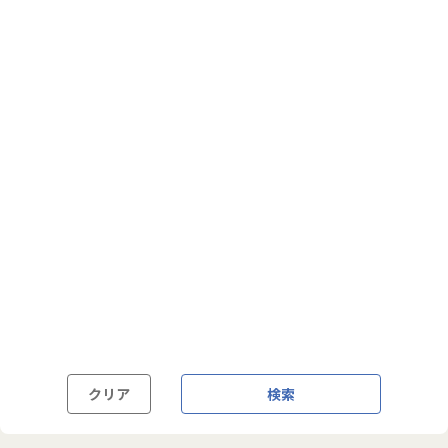
フルフレックス制
裁量労働制
語学・国籍から探す
英語力必須
英語力尚可（英語活用環境あり）
外国籍の方OK
クリア
検索