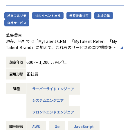
・既存機能（機能強化/改善）の設計、実装（ウェブアクセシ
■入社後の流れ
ビリティ改善含む）
◎入社～1か月
・UI/UXの組織文化を浸透させる計画立案と遂行
・製品知識や関連技術の学習、担当領域・業務内容の理解
地方フルリモ
社内イベント出社
希望者出社可
上場企業
・フロントエンドのテストやコーディングのサポート
自社サービス
・チームメンバーのマネジメント業務（スクラム、1on1、
◎2～6か月
各種面談含）
・実際の製品を利用した課題対応やサンプル作成
募集背景
※リーダー候補のみ
・先輩社員のレビューやフォローを受けながらテクニカルサ
現在、当社では「MyTalent CRM」「MyTalent Refer」「My
ポート業務を担当
Talent Brand」に加えて、これらのサービスのコア機能を集
【業務のやりがい】
・お客様からの技術問い合わせ対応、製品利用状況や課題の
約する「MyTalent Admin」を軸とし、今後展開予定の新規
理解
事業を含めた統合的なプラットフォーム化の実現を目指して
600 〜 1,200 万円／年
当社の顧客は、日本を代表するような、あるいは日本経済の
想定年収
おります。
中核を支えるような大企業ばかりです。
◎6か月以降
これらのプラットフォーム化を目指しながら、個々の事業を
正社員
雇用形態
そのため、顧客が抱える課題も広義にわたります。パッケー
・先輩社員の指導を受けながらプロダクトエンジニア業務へ
より伸ばしていくために、tech組織の拡大は必須であり、各
ジ製品として、「この機能は付けるべきか」「顧客課題が解
の参画
プロダクトの開発及びプラットフォームの開発を行っていた
消されるか」を開発が主体となって考えることで、昨日を実
職種
サーバーサイドエンジニア
だくエンジニアを募集しております。
装するだけでなく「顧客の問題解決」に直接貢献できるとこ
■キャリアパス
ろがやりがいのひとつです。
担当業務に関するスキルや専門性を高めながらより高い職位
システムエンジニア
ミッション （ポジション）
また、企業のインフラとなる役割を担う製品であるため、影
を目指していただきます。
ソフトウェアエンジニアとして、「MyTalent Platform」に
響力が大きい重要な機能に携われることも魅力です。
一定の職位に達した方は、希望や適性に応じて、マネジメン
フロントエンドエンジニア
おける既存プロダクト「MyTalent CRM」「MyTalent Refe
トコース・専門コースいずれかのキャリアを選択できます。
r」「MyTalent Brand」、または今後リリースする新規サー
さらに、長年保守され続けてきた製品であるため、UI/UXに
ビスの開発・運用を担っていただきます。開発業務に加え
開発経験
AWS
Go
JavaScript
関する課題は数多あります。組織としても優先度の高いUI/U