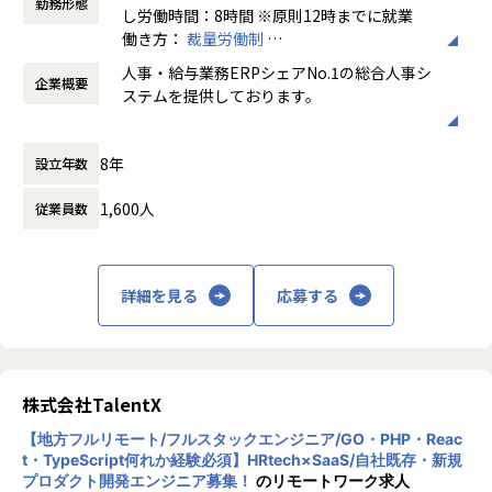
勤務形態
私たちの製品「COMPANY」は、多くのお客様の業務を支え
し労働時間：8時間 ※原則12時までに就業
※本ポジションはコーディングや実装を主業務とするエンジ
るインフラ的役割を担っています。そのため、大規模パッケ
働き方：
裁量労働制
ニア職ではなく、海外開発チームと連携しながら仕様調整や
ージシステムとして、さまざまなユーザーに対して業務を円
時間外労働の有無： 有（月平均30時間）
開発推進を担う役割です。
人事・給与業務ERPシェアNo.1の総合人事シ
滑に行う土台を提供していく責務を感じています。「はたら
企業概要
休憩時間： 60分
※部門マネジャー、プロダクトマネジャーや同職種のメンバ
ステムを提供しております。
く」を楽しくする、というミッションの実現に向けて、はた
ーからフォロー体制が確立しておりますので、上記の職務を
らくすべての人が製品を支障なく利用できるように、ウェブ
段階的に対応していくことができます。
近年、HRテック業界は多くの企業・サービス
アクセシビリティ向上に取り組んでいます。
8年
設立年数
が生まれ、活況を呈しています。1996年に誕
■顧客層
生した「COMPANY」はこれまでも、お客様
【具体的な業務内容】
システムインテグレーター、パッケージソフトメーカー、ソ
1,600人
従業員数
と社員の知恵により成長を続け、様々な社会
リューションプロバイダー、情報システム部門をもつ企業の
課題を解決してきました。2019年に誕生した
人事管理・ワークフローをメインに扱うプロダクトの、UI/U
システムエンジニアやプログラマー、情報システムの企画、
私たちは、更なる知恵の結集とテクノロジー
X全般にかかわるチームに所属していただきます。
運用・管理に携わる方などIT業界全般に渡ります。
の活用により「COMPANY」を進化させるこ
デザイナーとフロントエンドエンジニアで構成されており、
詳細を見る
応募する
とで、お客様から信頼される企業となり、HR
デザイナーは開発チームと協業しながらUI/UXデザイン作
■配属先について
テック業界を牽引するリーディングカンパニ
成、フロントエンドエンジニアはUI/UX改善などの開発を行
Developer Solutions事業部 企画開発部
ーを目指しております。
います。
Developer Solutions事業部は、企画開発部、マーケティン
グ部、営業部の３部門で構成されています。
株式会社TalentX
フロントエンドエンジニアは、具体的には下記のような業務
・事業部在籍：40名(おおよそ男性:女性＝6:4となっていま
をお任せいたします。
す)
【地方フルリモート/フルスタックエンジニア/GO・PHP・Reac
・企画開発部在籍：17名
t・TypeScript何れか経験必須】HRtech×SaaS/自社既存・新規
・新規機能の設計、実装、UIUXレビューの参加
プロダクト開発エンジニア募集！
のリモートワーク求人