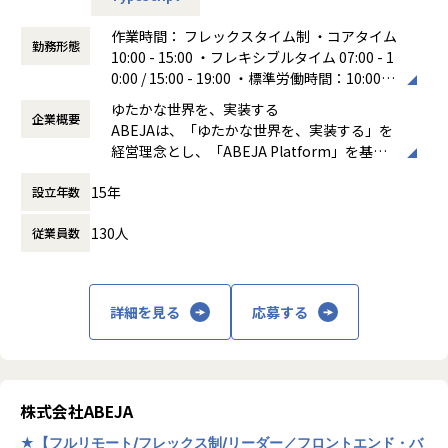
企業の「知能資産」を創り出す高付加価値な役割：単なるツ
しての関与範囲を一時的に拡張します
ール導入を超え、熟練者の思考プロセスをAIに移植し、企業
作業時間： フレックスタイム制 ・コアタイム
リードエンジニアが実装に集中するための進行・調整業務の
の競争力を底上げする「デジタル知能資産」へと昇華させま
勤務形態
10:00 - 15:00 ・フレキシブルタイム 07:00 - 1
巻き取り
す 。
0:00 / 15:00 - 19:00 ・標準労働時間：10:00 -
プロジェクト横断での状況整理、優先度調整、関係者間の調
身に付く・期待する、知識・スキル・能力
19:00 （休憩60分）
整
投資対効果（ROI）の設計と成果コミット力：曖昧な課題を
ゆたかな世界を、実装する
企業概要
働き方：
フレックス制（コアタイムあり）
プロジェクトの局面や体制に応じた、リードエンジニア的な
テクノロジーで解決できるよう言語化、分解し、▲30?50%
ABEJAは、「ゆたかな世界を、実装する」を
時間外労働の有無： 有（月平均20時間）
立ち回り
のコスト削減といった定量成果まで描き、完遂する力が身に
経営理念とし、「ABEJA Platform」を基盤
休憩時間： 60分
技術的な判断が滞らないための意思決定支援
付きます 。
に顧客企業の基幹業務のプロセスを変革し、
実装方針や品質に関するレビュー・フォロー
不確実性を制御する次世代型PMスキル：AI開発特有の不確実
15年
設立年数
ビジネスの継続的な収益成長の実現に伴走す
必要に応じたハンズオンでの開発への関与
性を許容しながら、高速改善を繰り返してプロジェクトを成
る「デジタルプラットフォーム事業」を展開
リソースが逼迫しているプロジェクトにおける一時的な実装
功へ導く、マネジメント能力が習得できます 。
130人
従業員数
しています。2012年の創業時よりABEJA Pla
対応
変革を完遂させる高度なステークホルダー対応力：現場の抵
tformの研究開発を進めており、これまで多
コーディング・修正・仕上げなど、デリバリーを前に進める
抗感をケアし、IT部門の基盤をリスペクトしながら、組織全
種多様な業界・業態の300社以上のデジタル
ための直接的な支援（基本的には開発メンバーに実装を依頼
体を「自律型バックオフィス」へ進化させる調整・交渉力が
変革をABEJA Platform上で実現してきまし
しつつ、あくまで状況に応じた関与を想定しています）
詳細を見る
応募する
磨かれます。
た。
ポジションの魅力
【業務内容】
エンジニアリングのバックグラウンドを活かし、 PMを主軸
現場の「AS-IS」徹底解明と課題特定
としたキャリアへシフト することができます
現場に密着し、熟練者の思考や業務プロセスを深掘りするこ
株式会社ABEJA
顧客案件の中核に入り、 技術観点でのデリバリー責任を持つ
とで、ボトルネックを体感レベルで特定します。
PM としてプロジェクトを推進する経験を積むことができま
AI前提の業務プロセス再設計（Redesign）
★【フルリモート/フレックス制/リーダー／フロントエンド・バ