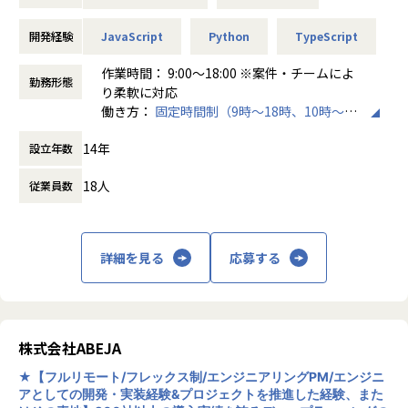
ます。
- AIエンジニアと連携したAPI連携、データ連携、画面実装
「裁量がある」というよりも、「選択肢が無限にある」環境
- 顧客業務に合わせた画面設計、機能改善、UI/UX改善
です。
開発経験
JavaScript
Python
TypeScript
＃リモート勤務中心、フルフレックスと、自由度高く働くこ
- Webアプリケーションのテスト、バグ修正、リファクタリ
その分、問いも役割も自分で取りにいく姿勢が前提になりま
とができます。
ング
す。
作業時間： 9:00〜18:00 ※案件・チームによ
- データベース設計、API設計、管理画面の開発
勤務形態
断片的な情報の中から仮説を立て、自ら動き、やり切る。
り柔軟に対応
【業務の変更の範囲】
- 技術調査、ドキュメント作成、開発ナレッジの共有
そして結果に対しては徹底的に自責で向き合う。
働き方：
固定時間制（9時～18時、10時～19
会社の定める範囲
- コードレビュー、設計レビューへの参加
放任主義ですが、挑戦する人は見捨てません。
時など）
- 既存機能の改善、品質向上、技術負債の解消
甘やかさないが、伴走はする。
14年
設立年数
時間外労働の有無： 有（月平均10時間）
この矛盾を楽しめるかどうかが、オープンで活躍できるかの
休憩時間： 60分
分かれ目です。
18人
従業員数
◼️開発テーマ例
「安定」よりも「成長」、「整った環境」よりも「打席の多
- 製造業向けAI業務支援アプリケーション
さ」に魅力を感じる方。
- LLM/RAGを活用したナレッジ検索・文書生成システム
詳細を見る
応募する
会社を使い倒し、自分の市場価値を本気で高めたいと考えて
- 図面・帳票・PDF・マニュアル等を扱うWebアプリケーシ
いる方。
ョン
- 画像認識・異常検知・分類モデルを組み込んだ業務支援シ
オープンで、本気の成長を一緒に追いかけませんか。
ステム
株式会社ABEJA
- AIエージェントを活用した業務自動化アプリケーション
【募集背景】
- 自社AIプロダクトの管理画面・ユーザー画面・API開発
当社では、米国Palantir Technologies社によって提唱展開
★【フルリモート/フレックス制/エンジニアリングPM/エンジニ
- 利用ログやユーザーフィードバックをもとにしたUI/UX改善
アとしての開発・実装経験&プロジェクトを推進した経験、また
されている「FDE（Forward Deployed Engineer）」モデル