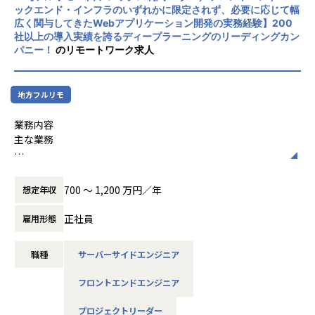
す
既存業務の自動化に留まらず、AIが自律的に判断・代替案を
ックエンド・インフラのいずれかに限定されず、必要に応じて幅
ビジネスサイドPMと並列で協働し、技術とビジネスの境界
広く関与してきたWebアプリケーション開発の実務経験】200
提示することを前提とした、攻めの業務フローを構築しま
を設計・調整する立場を担えます
社以上の導入実績を誇るディープラーニングのリーディングカン
す。
パニー！
のリモートワーク求人
本ロールは 1人目のエンジニアリングPM であり、実際の動き
プロトタイプ実装と全社展開への仕組み化
方や成果を通じて、役割や期待値そのものを形づくっていく
現場の反応を見ながら即座に機能を改修し、成功モデルを他
経験ができます
部門でも再現可能な「デジタル知能資産」としてパッケージ
志向や成果次第では、エンジニアリングPMの増員・育成を
地方フルリモ
化します。
含めた体制づくりや、 エンジニアリングPMグループを率い
※本求人は、オープン株式会社での採用となります。
業務内容
るマネジャー的な役割 へとキャリアを広げていく選択肢もあ
※業務内容の変更の範囲：当社業務全般
主な業務
ります
【業務の変更の範囲】
フルスタックエンジニアとしてプロジェクトに参画し、設
募集背景
当社業務全般
計・実装・レビューを通じて価値創出に貢献する
＜事業・プロジェクトの背景＞
700 〜 1,200 万円／年
想定年収
当社のプロジェクトデリバリーの進め方や開発プロセスを理
システム開発部では、顧客への提案・プリセールス段階での
解し、チームの一員として成果を創出する
見積やシステム設計から、実際の開発、リリース後の運用・
正社員
雇用形態
実務を通じてチームメンバーとの信頼関係を構築し、開発現
保守までを一気通貫で担っています。特定の下請け的な立場
場での存在感を高める
ではなく、 プライムベンダーとして顧客と直接向き合いなが
職種
サーバーサイドエンジニア
条件付きで関与する業務（希望・状況に応じて）
ら 、長期的な視点でシステムを育てていくスタイルが特徴で
す。
フロントエンドエンジニア
チームやグループ単位での成果最大化を見据えた技術的な意
思決定・レビューのリード
＜システム開発部の特徴＞
プロジェクトリーダー