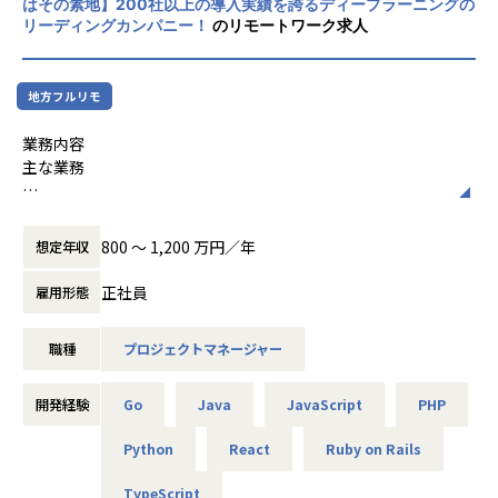
はその素地】200社以上の導入実績を誇るディープラーニングの
を参考に、日本国内における現場密着型FDEサービスを展開
【業務の変更の範囲】
リーディングカンパニー！
のリモートワーク求人
しています。
無
「戦略」で終わらせない。「実装」で世界を動かす。
AIの飛躍的進化により、価値提供の前提が根底から覆る今、
地方フルリモ
ヒトに求められる役割も劇的な変化を遂げています。
私たちは、この変革の波を「現場」からリードし、企業のあ
業務内容
り方を再定義する開拓者を求めています。
主な業務
【業務概要】
顧客案件におけるプロジェクトマネジメント
プロジェクト全体を俯瞰し、特に「Feasibility (PoC)」から
スコープ、スケジュール、品質、リスクの管理
「Deployment」への谷（死の谷）を乗り越える役割を期待
800 〜 1,200 万円／年
想定年収
技術的前提を踏まえた進行判断・調整
します。
技術観点でのデリバリーコントロール
正社員
雇用形態
技術的論点の整理
【ポジションの魅力】
実装・設計を前提としたリスク判断
ビジネス×テクノロジーのハイブリッドキャリア：大手企業
職種
プロジェクトマネージャー
ビジネスサイドPMとの協働
の経営層へのROI提示から現場への定着まで一貫してリード
案件ごとの役割分担や進め方の設計
し、次世代に不可欠な希少価値の高い人材へ成長できます 。
技術・ビジネス双方の観点を踏まえた意思決定支援
「提言」で終わらない、現場常駐・即実装のスピード感：戦
開発経験
Go
Java
JavaScript
PHP
略資料の納品ではなく、現場でエンジニアと共にプロトタイ
条件付きで関与する業務（希望・状況に応じて）
Python
React
Ruby on Rails
プを構築・改修し、数週間で課題を直接解決する手応えを実
感できます 。
社内のリソース状況やプロジェクトの優先度に応じて、PMと
TypeScript