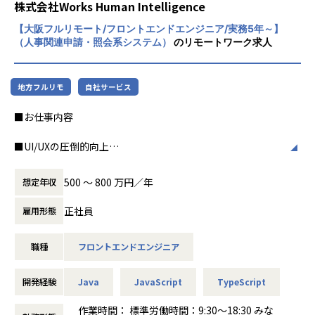
株式会社Works Human Intelligence
・海外製品開発チームと開発スケジュール、機能要件、仕様
【大阪フルリモート/フロントエンドエンジニア/実務5年～】
を調整し、完成した製品機能を確認
（人事関連申請・照会系システム）
のリモートワーク求人
：実際に開発を行う海外開発者と対話しながら製品開発を進
行。
地方フルリモ
自社サービス
・日本語版のマニュアルやサンプルなど、日本語の製品コン
テンツを作成
■お仕事内容
：日本の開発者にわかりやすく製品を使っていただくための
内容を検討・作成業務。
■UI/UXの圧倒的向上
私たちは、長年にわたり多くの大企業の複雑な業務を支え続
・カスタマーサービス、営業部門からのフィードバックや支
け、人事業務に対して圧倒的な業務網羅性を持った製品を開
援依頼に対応
500 〜 800 万円／年
想定年収
発・保守しています。
：カスタマーサービス、営業部門のみで解決しにくいお客様
人事制度変更や法改正対応など、複雑で膨大な人事業務を支
課題に対して、経験や知識を活かして解決を支援。
正社員
雇用形態
えてきたとともに、年々「COMPANY」に対して柔軟性や使
いやすさ、生産性の高さを求める顧客のニーズが大きくなっ
・新機能、新規製品やサービスを企画、提案を支援
職種
フロントエンドエンジニア
ております。そのため「使いやすさ」の向上への機能改善を
：プロダクトマネジャーと協力し開発ツール、フレームワー
積極的に進めることで、顧客満足度を向上し、顧客の問題解
ク、クラウドなどの新テクノロジの情報や、情報システム開
決に最大限コミットする製品へ進化しようとしています。
発のニーズを調査、把握し、新機能、新製品やサービスの企
開発経験
Java
JavaScript
TypeScript
画を支援。
■ウェブアクセシビリティ改善
作業時間： 標準労働時間：9:30～18:30 みな