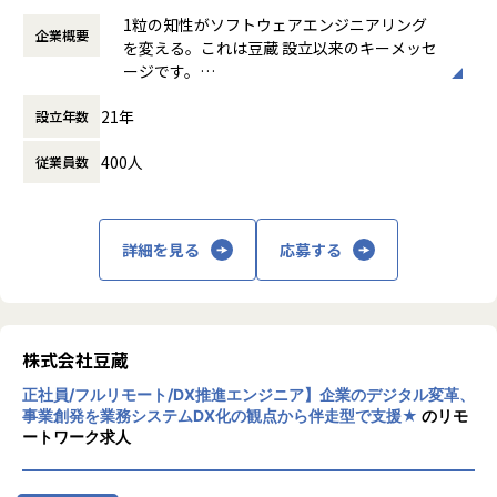
す。
●DLP Online（オンライン教育）ロジスティクス、会計、
ご自身の志向性に合わせて「コンサルタント」「プロジェク
で4時間稼働を前提とし、後は日々の都合に
ングや実プロジェクト内でのコンサルティン
せにお答えする、D365テクニカルコンシェルジュを日本マ
1粒の知性がソフトウェアエンジニアリング
生産、次世代ERP人財育成の各コース
ト責任者」「開発エキスパート」の３つのキャリアパスをご
企業概要
合わせて調整可能
グとしてご提供するとともに、お客様の組織
イクロソフト社と協業し運営をしています。
を変える。これは豆蔵 設立以来のキーメッセ
2026年3月、今年も社員旅行を実施しました！
●PBL（疑似プロジェクト）即戦力エンジニア実戦コース
用意しています。入社後は未来3年後のキャリアプランを一
働き方：
フレックス制（コアタイムあり）
への着実な浸透を図るべく実践的かつ組織的
Microsoft Dynamics製品の導入プロジェクトで技術面でお
ージです。
今年はカーリングを体験し、チームで戦略を立てながらプレ
緒に策定、その内容に基づきトレーニングも受講していただ
時間外労働の有無： 有（月平均20時間）
な教育E(ducation)プロセスを効果的に回し
困りのユーザー様や、SIer様、コンサルファーム様よりお問
ーする中で、コミュニケーションや信頼関係の大切さを体感
・社内コミュニティ
きます。
休憩時間： 60分
ていきます
い合わせを頂き、Dynamics365の基幹業務シナリオや最適手
21年
設立年数
豆蔵は、発注者側（ユーザー企業）と受注者
しました。
リモートワークが主流となる今、オンラインでの繋がりが柔
また、経験を積む事によって、より多くの事が見えてくると
法をご提案したり、
側（開発側ベンダ）の両方の視点で先進的な
軟かつスピーディーであることが証明されています。
思います。
最先端アーキテクチャによる技術的解決方法などを回答する
400人
従業員数
コンサルティングを提供することが可能な複
また研修では、事業部ごとに事業成長や組織課題の解決に向
Microsoft Teamsを活用し、
開発エキスパートを目指してきたが、より顧客に寄添ったと
など、各種プロジェクトに於ける課題解決について弊社のメ
眼的ＩＴ企業です。豆蔵のコンサルティング
き合い、意見を出し合いながら今後のネクストアクションに
●若手プログラマーが拠り所としている「駆け出しプログ
ころで業務理解を深め、要件定義業務をやってみたい、とい
ンバーがサポートしています。
チームから対象となる組織に1粒のソフトウ
ついて議論を行いました。メンバー同士で考えを共有するこ
ラマーTeam」や、
うキャリア志向に変化が生じれば、開発からコンサルタント
ェアの種が蒔かれ、コンサルと人材育成を通
とで、チームとしての結束をさらに深める機会となりまし
●社内の技術コンシェルジュの「教えたがりTeam」とい
へコース変更をする事も可能となります。
詳細を見る
応募する
・DX化を推進する企業をサポート
して、大事に育って組織に広がっていき、さ
た。
った、コミュニティを運営し、
「Microsoft Dynamics 365」はクラウドSaaS ERPですの
らに種が蒔かれて横展開していく再帰的・自
社員の技術レベルアップをサポートしています。
・評価制度
で、クラウド（Azure）上での各種サービスと繋がります。
己生成的なプロセスを表しています。
また、バンド部やeSports部、ボードゲーム部などの部活動
収益評価、目標設定評価、プロジェクト評価の３つを指標と
基幹業務をクラウド化した後に、周辺の社内システムや外部
も活発に行われています。
■働きやすさ
しています。
システムと最新テクノロジーを用いて接続するプロジェクト
豆蔵のコンサルティングの特長は、領域横
例えばバンド部は月1回スタジオで練習を行っており、今年
・リモートワーク率9割。オンラインで打合せを行い、クラ
株式会社豆蔵
収益貢献も大事ですが、これまで行ってきた手順や考え方な
を技術面でサポートする業務が増えています。
断・世界標準・実践ノウハウの３つの基本コ
は4月にライブハウスでの演奏、9月には都内のジャズ祭への
ウド上で開発業務を行います。
どプロセスを重視した評価と、ランクにより比重を変えるな
ローコード開発×RPA×BIの機能が統合されたPowerPlatfor
正社員/フルリモート/DX推進エンジニア】企業のデジタル変革、
ンサル力に対して、モデリングM(odeling)を
参加を予定しています。プロを目指していたメンバーもお
・フレックスタイム制度
ど、平等である事を重視した評価制度を目指しています。
mや、DXで最も重要となるデータドリブン経営を支えるデー
事業創発を業務システムDX化の観点から伴走型で支援★
のリモ
加え、それらを人材育成・教育E(ducation)
り、レベルの高い演奏を披露しています♪
・月間の平均残業時間10時間程度
まず、目標設定評価は、年度の中で当社のランク別スキル表
ートワーク求人
タレイクとの接続をご提案するなどDX化を実現するプロジェ
のチカラで組織的に掛け算するという意味の
・男性の育児休業取得実績有
からスキルアップ目標を上長と相談しながら設定して頂き、
クトを我々が支えています。
「(３＋M)ｘE」で表される、以下の5つのポ
多事業展開やSES事業の特性上、関係性が希薄になりやすい
・働くママさん等、時短勤務も大歓迎
年度の終わりにプロセスと達成度を評価しています。
最近では生成系AIとのAPI統合されたAzureOpenAIと連携す
イントに集約されます。
環境ではありますが、社内イベントや部活動を通じて、共通