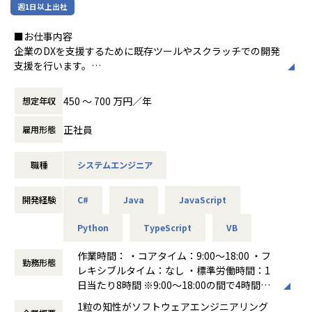
そしてプロジェクト評価は、プロジェクトへの貢献度、品質
るソリューションを構築するなどAI化の事業も拡大してきて
週1日以上出社
の趣味を持つメンバー同士が交流を深め、楽しい時間を共有
■プロジェクト事例
と納期厳守、ユーザー満足度などを評価指標としています。
います。
[領域横断]エンタープライズ系と組込みエン
しています！
・クラウドERP導入内製化を支援
■お仕事内容
ジニアリング系の両方のスキルと経験をもっ
クラウドSaaS ERP「Microsoft Dynamics 365 FO」の導入
■教育体制
企業のDXを支援するために既存ツールやスクラッチでの開発
■組織構成
ており、まさに現代のIoT時代のコンサルテ
＜コーボーの大切にしている価値観・DNA＞
を自分達で行う「内製化」を選択されたお客様のプロジェク
・マイクロソフト社と共同で開発してきた教育カリキュラム
支援を行います。
ERP導入を通して一流企業を支える技術者集団
ィングに相応しいといえます
──コーボーの大切にしている価値観──
トを、弊社のコンサルタントとエンジニアがサポートし無事
例えば、最近トレンドとなっているAWSクラウドサービスを
当事業部は総勢約80名となりチームに分かれ活動していま
[世界標準]UMLやSysMLそしてドメイン駆動
商いの本質は、共存共栄の精神とし、当社は永続的にお客
サービスインまで実現しました。
より多くのお客様をご支援する為、リスキリングによりERP
フルに利用したWebアプリケーションを開発しています。A
す。
設計、アジャイルプロセス、モデルベース開
様・パートナー様との信頼関係を大事にしていきたいと考え
当初Dynamics365FOについて知識を得る為に弊社のトレー
450 〜 700 万円／年
想定年収
エンジニアを育成し、業界エコシステムを拡大させるため、
WS やAzure サービスは様々な機能を提供しているため、従
部門としては、Dynamics365FOの導入を担当する部門が２
発、システムズエンジニアリングなど世界標
ています。同時に、お客様への付加価値を追求するために
ニングを受講して頂きましたが、その時に我々の技術力の高
マ
来の開発とは異なり、お客様のコストメリットや自社の開発
つ、教育やコンシェルジュを担当する部門が１つ、SAPの導
準の工学的な技術／手法／規格にもとづいて
は、仲間や自分自身も大切に出来る会社であるべきと考えて
正社員
さを認めて頂きまして、そのまま内製化プロジェクトのお手
雇用形態
イクロソフト社と協議を重ね進化をさせてきた教育プログラ
効率を意識したノウハウが必要となります。
入を行っている部門が１つあり、合計４つの組織を形成して
教育もプロジェクトも実施いたします
います。
伝いをさせて頂く事となりました。
ム（以下）を、当社に入社した時点で学習していただけま
そのノウハウを社内で学んだ後、昨今トレンドである Vue.js,
います。
[実践ノウハウ]そのうえで、豆蔵の実際のプ
要件定義からアドオン設計開発と本番運用までの道筋をご提
す。
職種
システムエンジニア
React,Python,TypeScript,Java,C#,スマホ対応言語などを用
ロジェクトの経験にもとづいて実践的なノウ
──コーボーのDNA──
案し、お客様側のプロジェクトメンバーと、我々のコンサル
コンシェルジュ経験豊富な講師と、多くの実戦経験のあるIT
いてスクラッチ開発を実施していただきます。
Dynamics365FOの導入ユーザー様のプロジェクトにおいて
ハウを付けくわえて、より効果的なアーキテ
コーボーは以下のような価値観を大切にしている企業です。
タントとシステムエンジニアがチーム一体となって、ERP導
アーキテクトが研修を担当します。
は、基幹業務を理解しERPの使い方と任せ方をお客様に提案
開発経験
クチャとプロセスをご提供します
C#
Java
JavaScript
入を推進し、本稼働サービスインを実現した、
●クラスルームトレーニング（レクチャーLIVE型）コンサ
■教育体制
し決定していくコンサルタントのメンバーと、
[モデリングのM]上記3つの項目は、モデリン
・職人魂
お客様のERP内製導入を我々が支えた事例となります。
ルタント育成、開発者育成、環境エンジニア育成の各コース
入社時に上⾧とキャリアパスを策定します。
ERPと周辺アプリケーションとのインターフェース連携や、
Python
TypeScript
VB
グM(odeling)技術によって見える化・共有・
プロフェッショナルとしての自覚を持ち、付加価値の追求と
●DLP Online（オンライン教育）ロジスティクス、会計、
そのプランに応じて１～２か月、豆蔵独自のトレーニングを
新規に画面レポートバッチ処理などのアドオン開発を担当す
自動化され、さまざまな業務ドメインと各種
自己成長に共に挑み続けます
・マイクロソフト技術パートナーとしてテクニカル面をサポ
生産、次世代ERP人財育成の各コース
実施します。以下実施例です。
作業時間： ・コアタイム：9:00～18:00 ・フ
る若手中心のシステムエンジニアのメンバーが、一体となっ
テクノロジーを結び付ける土台としてノウハ
そして、お客様に仲間に家族に誇れる仕事を創造していきま
ート
勤務形態
●PBL（疑似プロジェクト）即戦力エンジニア実戦コース
（Dynamics365、AWS、Python・・・）
レキシブルタイム：なし ・標準労働時間：1
てDynamics365の導入プロジェクトを推進しています。
ウの蓄積・共有に貢献しています
す
「Microsoft Dynamics 365」の技術的課題のサポート問合
業務アサイン後は上位者からの依頼内容を通じてスキルをあ
日当たり8時間 ※9:00～18:00の間で4時間稼
またITアーキテクトメンバーが中心となって、外部向けトレ
[教育のE]これら4つの項目を、教育トレーニ
せにお答えする、D365テクニカルコンシェルジュを日本マ
・社内コミュニティ
げていただきます。
働を前提とし 後は日々の都合に合わせて調整
ーニングの教育講師とテクニカルコンシェルジュの業務を担
ングや実プロジェクト内でのコンサルティン
・顧客・パートナー
イクロソフト社と協業し運営をしています。
1粒の知性がソフトウェアエンジニアリング
リモートワークが主流となる今、オンラインでの繋がりが柔