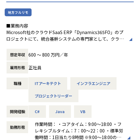
「(３＋M)ｘE」で表される、以下の5つのポ
・男性の育児休業取得実績有
「濃密な仕事と良質な休息」を掲げ、健康診断補助や喫煙者
どプロセスを重視した評価と、ランクにより比重を変えるな
イントに集約されます。
・働くママさん等、時短勤務も大歓迎
0％維持、フレックスタイム、リモートワークなど柔軟な働
ど、平等である事を重視した評価制度を目指しています。
地方フルリモ
き方を推進しています。
[領域横断]エンタープライズ系と組込みエン
■プロジェクト事例
まず、目標設定評価は、年度の中で当社のランク別スキル表
■業務内容
ジニアリング系の両方のスキルと経験をもっ
・クラウドERP導入内製化を支援
からスキルアップ目標を上長と相談しながら設定して頂き、
Microsoft社のクラウドSaaS ERP「Dynamics365FO」のプ
ており、まさに現代のIoT時代のコンサルテ
クラウドSaaS ERP「Microsoft Dynamics 365 FO」の導入
＜社内が認める”働きがいの高さ＞
年度の終わりにプロセスと達成度を評価しています。
ロジェクトにて、統合基幹システムの専門家として、クラウ
ィングに相応しいといえます
を自分達で行う「内製化」を選択されたお客様のプロジェク
・毎年4月に行われる社内の働きがいアンケート（全57設
そしてプロジェクト評価は、プロジェクトへの貢献度、品質
ドアーキテクチャ設計、追加（アドオン）開発設計・実装開
[世界標準]UMLやSysMLそしてドメイン駆動
トを、弊社のコンサルタントとエンジニアがサポートし無事
問）にて満足度100%項目が31項目。
と納期厳守、ユーザー満足度などを評価指標としています。
発業務に従事していただきます。
設計、アジャイルプロセス、モデルベース開
サービスインまで実現しました。
600 〜 800 万円／年
想定年収
その他全項目が満足回答70%以上。（2025年度）
優秀な上級コンサルタントメンバーと経験豊富なエンジニア
発、システムズエンジニアリングなど世界標
当初Dynamics365FOについて知識を得る為に弊社のトレー
・自身でプロジェクトを選択するので、やりたいと思ってい
■教育体制
がチームとなって、お客様のDX化をサポートします。
準の工学的な技術／手法／規格にもとづいて
ニングを受講して頂きましたが、その時に我々の技術力の高
正社員
雇用形態
る仕事が出来るからこそやりがいが高い
・マイクロソフト社と共同で開発してきた教育カリキュラム
(具体的内容)
教育もプロジェクトも実施いたします
さを認めて頂きまして、そのまま内製化プロジェクトのお手
・モダンな技術を用いたプロジェクトの上流工程や開発に携
・レガシーシステムからクラウドERPへのシステム移行アー
[実践ノウハウ]そのうえで、豆蔵の実際のプ
伝いをさせて頂く事となりました。
わることができる
より多くのお客様をご支援する為、リスキリングによりERP
職種
ITアーキテクト
インフラエンジニア
キテクチャ設計
ロジェクトの経験にもとづいて実践的なノウ
要件定義からアドオン設計開発と本番運用までの道筋をご提
・自身で手をあげればチャレンジが出来る環境がある
エンジニアを育成し、業界エコシステムを拡大させるため、
・Microsoft Dynamics365 FO 追加（アドオン）開発の基本
ハウを付けくわえて、より効果的なアーキテ
案し、お客様側のプロジェクトメンバーと、我々のコンサル
・公正・公平・透明性の高い評価制度が運用されているの
マイクロソフト社と協議を重ね進化をさせてきた教育プログ
プロジェクトリーダー
設計
クチャとプロセスをご提供します
タントとシステムエンジニアがチーム一体となって、ERP導
で、報酬面での還元も感じられる
ラム（以下）を、当社に入社した時点で学習していただけま
・Microsoft Dynamics365 FO 追加（アドオン）開発の詳細
[モデリングのM]上記3つの項目は、モデリン
入を推進し、本稼働サービスインを実現した、お客様のERP
す。
設計、開発
開発経験
C#
Java
VB
グM(odeling)技術によって見える化・共有・
内製導入を我々が支えた事例となります。
＜社内イベントや部活動で、社員同士のコミュニケーション
コンシェルジュ経験豊富な講師と、多くの実戦経験のあるIT
・ERP導入におけるデータ移行のアーキテクチャ設計、開発
自動化され、さまざまな業務ドメインと各種
が活発！＞
アーキテクトが研修を担当します。
作業時間： ・コアタイム：9:00～18:00 ・フ
テクノロジーを結び付ける土台としてノウハ
・マイクロソフト技術パートナーとしてテクニカル面をサポ
勤務形態
コーボーでは、社員旅行やBBQ、納会などの社内イベントを
●クラスルームトレーニング（レクチャーLIVE型）コンサ
■キャリアパス
レキシブルタイム：7：00～22：00 ・標準労
ウの蓄積・共有に貢献しています
ート
通じて、部署や事業部を越えた交流の機会を大切にしていま
ルタント育成、開発者育成、環境エンジニア育成の各コース
・キャリアパス
働時間：1日当たり8時間 ※9:00～18:00の間
[教育のE]これら4つの項目を、教育トレーニ
「Microsoft Dynamics 365」の技術的課題のサポート問合