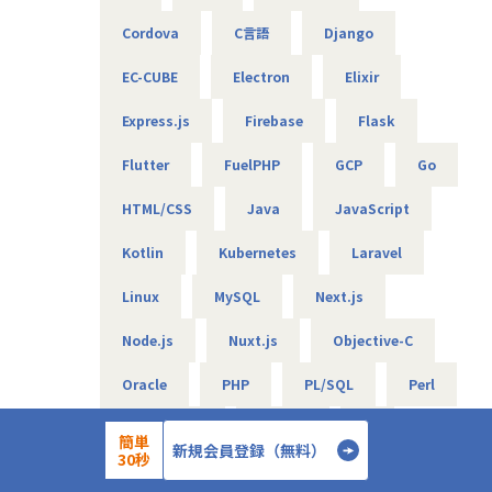
など、各種プロジェクトに於ける課題解決について弊社のメ
す。
⇒将来的には、要件定義や顧客への提案などもおまかせし
ジェクトでは、保有する技術や社員のキャリア目標により体
な教育E(ducation)プロセスを効果的に回し
ンバーがサポートしています。
開発時には、お客様と豆蔵が開発する範囲を両社で考慮し、
Cordova
C言語
Django
ます
制化して、案件の中からも学びと成長をつなげていきます。
ていきます
お客様にとって無理のない役割分担を行い、
・DX化を推進する企業をサポート
EC-CUBE
Electron
Elixir
内製支援を行っております。なお、保守時にはメールとWeb
■今後の展望
「Microsoft Dynamics 365」はクラウドSaaS ERPですの
会議をベースにした技術サポートも行っております。
＜案件について＞
基幹システムの需要は普遍的、Microsoftの最先端技術を使
で、クラウド（Azure）上での各種サービスと繋がります。
Express.js
Firebase
Flask
・RAG機能を搭載した、(閉域接続可能な)生成AIの開発
いデジタル業界を牽引
基幹業務をクラウド化した後に、周辺の社内システムや外部
経営の見える化、売上/機会損失の大幅削減に寄与「有名お菓
・鉄道会社向け、AIを活用した需要予測とシステム開発
RDBのInput/Output処理を駆使する時代から、様々なクラ
Flutter
FuelPHP
GCP
Go
システムと最新テクノロジーを用いて接続するプロジェクト
子屋/データ統合によるWebアプリの開発」
・大手メーカ向け、SQLを用いたデータ基盤構築
ウドネイティブサービスと「繋がる選択肢」を選びデータド
を技術面でサポートする業務が増えています。
お客様はシステムの全面的な刷新を考えていたが、ヒアリン
・WEB広告最適化に向けたデータ分析、PoC開発 など
リブン型でデータ活用する時代になっています。
HTML/CSS
Java
JavaScript
ローコード開発×RPA×BIの機能が統合されたPowerPlatfor
グの結果、数億円以上かかるERPの導入は予算的に難しい状
コアファンクションを軽くして、常に最新化される周辺アプ
mや、DXで最も重要となるデータドリブン経営を支えるデー
況であることがわかりました。
リと柔軟に繋がるような、所謂マイクロサービスの利活用が
Kotlin
Kubernetes
Laravel
タレイクとの接続をご提案するなどDX化を実現するプロジェ
【エンジニアのための働き方】
重要となり、これまでの限定されたSI導入手法から、「多く
クトを我々が支えています。
そこで、AsIs＆ToBe業務フローを作成し、既存システムを
当社は社長を含め、社員構成の9割以上がエンジニアです。
のサービスから最善の手法を選択して採用する時代」となっ
Linux
MySQL
Next.js
最近では生成系AIとのAPI統合されたAzureOpenAIと連携す
有効活用する考え方の元、以下の２つの提案をし、採用して
創業者の前社長が「エンジニアがもっと働きやすい会社を作
ています。
るソリューションを構築するなどAI化の事業も拡大してきて
いただきました。
りたい」という想いを込めて創業したため、
Node.js
Nuxt.js
Objective-C
当社ではマイクロソフト社との協力体制の元、常に進化を続
います。
① 経営の見える化（データ統合、加工、表示）
今でのその風土が根づいています。そのため、エンジニアの
ける最先端の技術を研究し事業に用い、IT業界において多く
② 売上/機会損失の大幅削減（新業務）
Oracle
PHP
PL/SQL
Perl
働き方を考慮して下記環境を用意しています。
の企業のデジタル競争力を形成しサポートして参りました。
■組織構成
・フレックスタイム制
今後も引き続き最新のアーキテクチャを研究し、最先端の技
ERP導入を通して一流企業を支える技術者集団
▼本件は会社全体のDX化を意識したステップ論の提案から始
PostgreSQL
Python
R
・9割以上がリモート（年に数回程度の出社メンバーも）
術でDX社会に貢献していきます。
簡単
当事業部は総勢約80名となりチームに分かれ活動していま
まります。
新規会員登録（無料）
・平均残業時間は10時間程度
30秒
す。
データの活用が勝負の分かれ目と考え、まずはデータを統合
RPA(Biz Robo)
RPA(UiPath)
・有給消化日数は18.5日（夏季休暇含む）
現在は、生成系AIの研究と人の作業をAIに任せるオートメー
部門としては、Dynamics365FOの導入を担当する部門が２