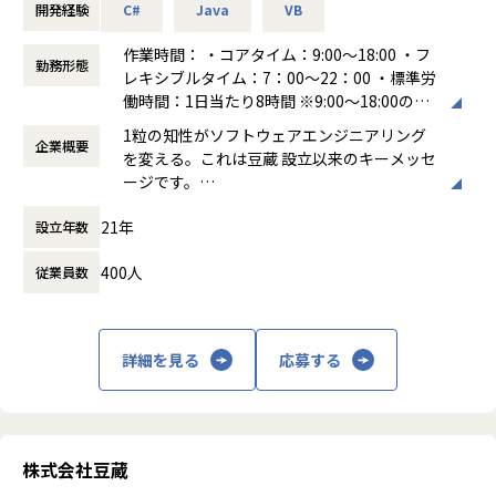
キテクチャ設計
開発経験
C#
Java
VB
きます。
・Microsoft Dynamics365 FO 追加（アドオン）開発の基本
・エンジニアB
設計
作業時間： ・コアタイム：9:00～18:00 ・フ
参画案件：基幹業務システムwebアプリケーション開発業務
2."営業力"を強みに、幅広い企業と連携し様々な案件を確
勤務形態
・Microsoft Dynamics365 FO 追加（アドオン）開発の詳細
レキシブルタイム：7：00～22：00 ・標準労
開発環境：PHP（Laravel）、Vue.js
保！
設計、開発
働時間：1日当たり8時間 ※9:00～18:00の間
働く環境：フル出社
約8,000件を超える豊富なデータベースを保有していま
・ERP導入におけるデータ移行のアーキテクチャ設計、開発
で4時間稼働を前提とし、後は日々の都合に
商流：元請け直
す。（2025年1月時点）
1粒の知性がソフトウェアエンジニアリング
企業概要
合わせて調整可能
詳細：
案件に関しては、意図的に業界・業種を絞っていないた
を変える。これは豆蔵 設立以来のキーメッセ
■キャリアパス
働き方：
フレックス制（コアタイムあり）
某超有名企業の自社内独自の業務システムの開発。
め、
ージです。
・キャリアパス
時間外労働の有無： 有（月平均20時間）
業務システムの利用者(現場社員)の要望に基づいて、本質的
PHP、Java、Ruby、Python、Goなど様々な技術・環境
ご自身の志向性に合わせて「コンサルタント」「プロジェク
休憩時間： 60分
な要件の抽出からリリース、
の案件に関われます。
21年
設立年数
豆蔵は、発注者側（ユーザー企業）と受注者
ト責任者」「開発エキスパート」の３つのキャリアパスをご
その後の運用や改善まで一貫して担当することが可能。
（ゲーム会社、大手EC、メーカー、スタートアップベンチ
側（開発側ベンダ）の両方の視点で先進的な
用意しています。入社後は未来3年後のキャリアプランを一
稼働安定、自由参加の社内イベントも活発で、満足度が高
400人
ャーなどなど）
従業員数
コンサルティングを提供することが可能な複
緒に策定、その内容に基づきトレーニングも受講していただ
い。
眼的ＩＴ企業です。豆蔵のコンサルティング
きます。
≪案件例≫
チームから対象となる組織に1粒のソフトウ
また、経験を積む事によって、より多くの事が見えてくると
・エンジニアC
・ブランド等のリストアプリに伴う開発案件（Go言語）
ェアの種が蒔かれ、コンサルと人材育成を通
思います。開発エキスパートを目指してきたが、より顧客に
詳細を見る
応募する
参画案件：生成AI関連のプロジェクト
・CMSを使用したECサイト構築（Java）
して、大事に育って組織に広がっていき、さ
寄添ったところで業務理解を深め、要件定義業務をやってみ
開発環境：Python/Go
・ECサイトのAWS運用、構築（Python、AWS）
らに種が蒔かれて横展開していく再帰的・自
たい、というキャリア志向に変化が生じれば、開発からコン
働く環境：フルリモート
・某弁護士事務所向け基幹システム開発（PHP、Larave
己生成的なプロセスを表しています。
サルタントへコース変更をする事も可能となります。
商流：エンド直
l）
詳細：
豆蔵のコンサルティングの特長は、領域横
株式会社豆蔵
・評価制度
主にバックエンド開発がメインで、Python・Goを活用した
3.多岐に渡るキャリアビジョン！
断・世界標準・実践ノウハウの３つの基本コ
収益評価、目標設定評価、プロジェクト評価の３つを指標と