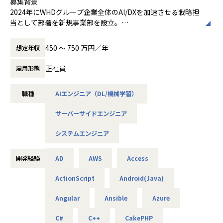
募集背景
会社の定める範囲
[領域横断]エンタープライズ系と組込みエン
サービスインまで実現しました。
・評価制度は直接的な評価（①業績評価、②顧客評価）と
2024年にWHDグループ企業全体のAI/DXを加速させる戦略担
■組織構成
ジニアリング系の両方のスキルと経験をもっ
当初Dynamics365FOについて知識を得る為に弊社のトレー
間接的な評価（③組織への貢献）の２軸になっており、クラ
現在は、生成系AIの研究と人の作業をAIに任せるオートメー
当として部署を新規事業部を設立。
ERP導入を通して一流企業を支える技術者集団
ており、まさに現代のIoT時代のコンサルテ
ニングを受講して頂きましたが、その時に我々の技術力の高
スに応じて①～③の割合が変わります。
ションサービスの事業に力を入れています。
グループ横断でAI技術の活用を推進し、各グループ企業が抱
当事業部は総勢約80名となりチームに分かれ活動していま
ィングに相応しいといえます
さを認めて頂きまして、そのまま内製化プロジェクトのお手
クラス７では直接的な評価が８割を占め、クラス１では直
これまで培って来たERP導入ノウハウを用いAIを使った導入
える多様なビジネス課題に対し、AIを活用したシステム開発
す。
[世界標準]UMLやSysMLそしてドメイン駆動
伝いをさせて頂く事となりました。
450 〜 750 万円／年
想定年収
接的な評価は０割となります。
自動化ソリューションや、教育事業のオンライン教育やPBL
を通じて事業価値の最大化に貢献しています。また外部クラ
部門としては、Dynamics365FOの導入を担当する部門が２
設計、アジャイルプロセス、モデルベース開
要件定義からアドオン設計開発と本番運用までの道筋をご提
（ProjectBasedLearning）コースにAIを用いて発展させる
イアントの案件も拡大中です。
つ、教育やコンシェルジュを担当する部門が１つ、SAPの導
発、システムズエンジニアリングなど世界標
正社員
案し、お客様側のプロジェクトメンバーと、我々のコンサル
雇用形態
■プロジェクト事例
教育改革について研究するなど、AIトランスフォーメーショ
現在、当部署は10名超の精鋭でAI/DX事業のシステム開発を
入を行っている部門が１つあり、合計４つの組織を形成して
準の工学的な技術／手法／規格にもとづいて
タントとシステムエンジニアがチーム一体となって、
▼全行程に亘って内製化を支援「大手部品メーカ/営業管理シ
ンへのシフトを進めています。
推進していますが、グループ内をはじめAI/DX分野の開発ニ
います。
教育もプロジェクトも実施いたします
ERP導入を推進し、本稼働サービスインを実現した、お客様
ステムの開発」
職種
AIエンジニア（DL/機械学習）
ーズは急速に拡大しており、さらなる事業拡大に向けて増員
[実践ノウハウ]そのうえで、豆蔵の実際のプ
のERP内製導入を我々が支えた事例となります。
お客様は旧システムをMS社/Dynamics 365に切り替えること
【業務の変更の範囲】
の募集を行います。
Dynamics365FOの導入ユーザー様のプロジェクトにおいて
ロジェクトの経験にもとづいて実践的なノウ
を決定し、これにより営業管理システムもDynamics 365 Cu
会社の規定に準ずる
サーバーサイドエンジニア
AIやDXの知見は問わず、ご興味と意欲のある方にぜひ参画い
は、基幹業務を理解しERPの使い方と任せ方をお客様に提案
ハウを付けくわえて、より効果的なアーキテ
・マイクロソフト技術パートナーとしてテクニカル面をサポ
stomer Engagement (Dynamics CE)で実現しようとしてお
ただきたいと考えています！
し決定していくコンサルタントのメンバーと、
クチャとプロセスをご提供します
ート
ります。
システムエンジニア
ERPと周辺アプリケーションとのインターフェース連携や、
[モデリングのM]上記3つの項目は、モデリン
「Microsoft Dynamics 365」の技術的課題のサポート問合
本事業は市民開発により、「社員のスキルアップ」と「開発
＜概要＞
新規に画面レポートバッチ処理などのアドオン開発を担当す
グM(odeling)技術によって見える化・共有・
せにお答えする、D365テクニカルコンシェルジュを日本マ
のコストダウン」を目的としており、 全工程にわたってその
・大手企業、グループ会社に向けたAIソリューションの開発
開発経験
AD
AWS
Access
る若手中心のシステムエンジニアのメンバーが、一体となっ
自動化され、さまざまな業務ドメインと各種
イクロソフト社と協業し運営をしています。
内製をご支援しております。
やDX推進
てDynamics365の導入プロジェクトを推進しています。
テクノロジーを結び付ける土台としてノウハ
Microsoft Dynamics製品の導入プロジェクトで技術面でお
ActionScript
Android(Java)
またITアーキテクトメンバーが中心となって、外部向けトレ
ウの蓄積・共有に貢献しています
困りのユーザー様や、SIer様、コンサルファーム様よりお問
教育時には、お客様の業務に合わせた教材をご用意し、分か
＜具体的な仕事内容＞
ーニングの教育講師とテクニカルコンシェルジュの業務を担
[教育のE]これら4つの項目を、教育トレーニ
い合わせを頂き、Dynamics365の基幹業務シナリオや最適手
りやすさを追求しました。
Angular
Ansible
Azure
・AWSやPythonを用いたAIアプリケーションの作成
当しています。
ングや実プロジェクト内でのコンサルティン
法をご提案したり、
また、要件定義では現行業務とDynamics CEのフィット＆ギ
・グループ会社のAI／DX推進を実現するためのPoC開発
マネジメントラインとなるチームは上記の4つに分かれます
グとしてご提供するとともに、お客様の組織
最先端アーキテクチャによる技術的解決方法などを回答する
ャップをお客様と共に検討し、要件定義書を作成しておりま
C#
C++
CakePHP
・データ基盤の構築並びにデータ活用によるDX化の提案
が、実際にERP導入を行う際に複数メンバで構成されるプロ
への着実な浸透を図るべく実践的かつ組織的