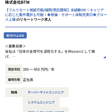
きます。
株式会社BTM
開発スキルを磨き、技術の深みを追求できる環境
【フルリモート相談可能/福岡/受託開発】未経験OK！キャリア
2.充実のフォロー・サポート環境
◎マネジメントコース
に応じた案件選択も可能！◆研修・サポート体制充実◎◆グロー
当社では総勢20名以上の営業職がおり、エンジニアの方々
リーダーシップや組織運営に挑戦し、マネジメントスキルを
ス上場
のリモートワーク求人
に対し
伸ばせる環境
しっかりと担当営業が付き、フォロー・サポートを実施し
＝＝＝＝＝＝＝＝＝＝＝＝＝＝＝＝＝＝＝＝＝＝＝＝＝＝＝
ます。
＝
週1日以上出社
具体的には参画先の現場に問題が無いかの定期的なヒアリ
ングや、
【あなたのその「想い」、当社で実現しませんか？】
＜募集背景＞
毎月の稼働確認、他に上司の方との1on1MTGもございま
・モダンな開発環境に挑戦したい
当社は「日本の全世代を活性化する」をMissionとして掲
すので、
・サポート体制が充実した環境で働きたい
げ、
働き方や現場についてのお悩み相談は勿論、キャリアプラ
・スキルアップ／キャリアアップ環境ができる環境で働きた
現在、全国の開発拠点（ラボ）と連携し最新技術を使ったW
ンや技術的な相談も出来る環境です。
い
ebシステム開発と
300 〜 450 万円／年
想定年収
・単価や契約内容もわかる透明度の高い会社で働きたい
地方の地場企業をDX化し世の中をデジタル化すべく、開発を
3."営業力"を強みに、幅広い企業と連携し様々な案件を確保
・リモート／出社の頻度の希望を叶えたい
行うシステム開発会社です。
正社員
しております！
雇用形態
案件に関しては、意図的に業界・業種を絞っていないた
そのような想いが叶えられる環境が当社にはあります。
現在複数サービスを展開しておりますが、今回SESをさらに
め、
是非お気軽にお話をさせてください！
職種
サーバーサイドエンジニア
拡大するべく、
PHP、Java、Ruby、Python、Goなど様々な技術・環境
経験者ではなく『教育枠の未経験/微経験』メンバーを大々的
の案件に関われます。
＜募集背景＞
システムエンジニア
に募集させていただく運びとなりました。
（ゲーム会社、大手EC、メーカー、スタートアップベンチ
＝事業規模拡大による増員採用となります！！＝
ャーなどなど）