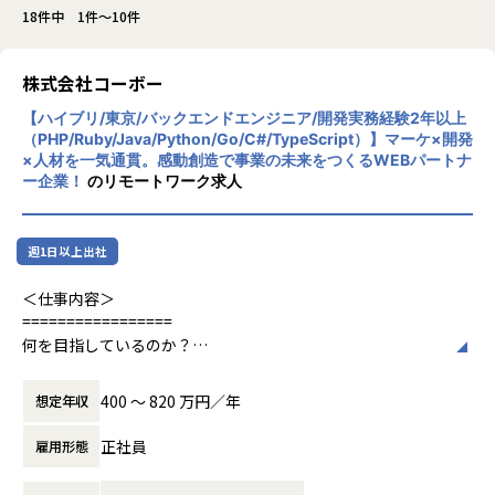
18件中 1件～10件
株式会社コーボー
【ハイブリ/東京/バックエンドエンジニア/開発実務経験2年以上
（PHP/Ruby/Java/Python/Go/C#/TypeScript）】マーケ×開発
×人材を一気通貫。感動創造で事業の未来をつくるWEBパートナ
ー企業！
のリモートワーク求人
週1日以上出社
＜仕事内容＞
=================
何を目指しているのか？
=================
どんな案件に参画するのか？
400 〜 820 万円／年
想定年収
どんなキャリアを作りたいのか？
それはあなたと会社で共に創っていくものだと考えます。
正社員
雇用形態
また、あなたが発揮した行動やもっているスキルが、正しく