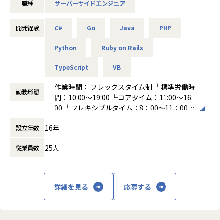
職種
サーバーサイドエンジニア
評価され、
報酬が上がり続ける人事制度も大切だと思っています。
開発経験
C#
Go
Java
PHP
株式会社コーボーは「エンジニアキャリアファースト」をス
ローガンに、
Python
Ruby on Rails
エンジニア一人一人が理想とするキャリア実現と生涯年収を
高められる環境を作っています。
TypeScript
VB
作業時間： フレックスタイム制 └標準労働時
＝＝＝＝＝＝＝＝＝＝＝＝＝＝＝＝＝＝＝＝＝＝＝＝＝＝＝
勤務形態
間：10:00〜19:00 └コアタイム：11:00～16:
＝
00 └フレキシブルタイム：8：00～11：00、
【納得度と満足の高い報酬・評価制度】
16：00～22：00
✅前職年収以上のオファーが90%以上！
16年
設立年数
働き方：
フレックス制（コアタイムあり）
オファー時の年収UPに加え、入社後の評価制度や
時間外労働の有無： 有（月平均10時間～30
業界最高水準の還元率70%を誇る賞与制度の運用により、年
25人
従業員数
時間）
収をあげています。
休憩時間： 60分
入社前と現在を比較して、年収が200万円以上向上したエン
ジニアも！
詳細を見る
応募する
✅1年で70％のエンジニアが単価UP！実績多数！
現場での評価を高め、1年間で単価が14万円UPした社員もい
ます！