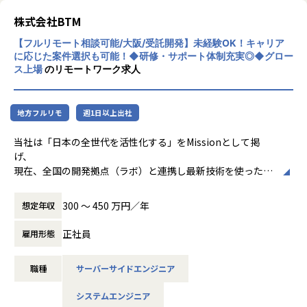
営業と二人三脚で単価交渉も行っていくので、着実に単価を
上げていくことが可能です。
株式会社BTM
単価がUPすると賞与額の増加につながります。
【フルリモート相談可能/大阪/受託開発】未経験OK！キャリア
に応じた案件選択も可能！◆研修・サポート体制充実◎◆グロー
✅エンジニアの価値を正当に評価し、成長を後押しする人事
ス上場
のリモートワーク求人
制度
◎透明度と納得度の高い評価制度
・2025年も評価制度をエンジニアと共にブラッシュアップ！
地方フルリモ
週1日以上出社
改良を重ねています
・年2回の評価制度：行動評価を重視し、プロジェクト・社
当社は「日本の全世代を活性化する」をMissionとして掲
内・自学を多角的に評価
げ、
現在、全国の開発拠点（ラボ）と連携し最新技術を使ったW
◎適切なフィードバックと目標設定でキャリアアップ
ebシステム開発と
・目標設定・中間面談・評価面談など定期的なFB機会あり
地方の地場企業をDX化し世の中をデジタル化すべく、開発を
・次のアクションプランを具体化し、成長につなげられる仕
300 〜 450 万円／年
想定年収
行うシステム開発会社です。
組み
正社員
雇用形態
現在複数サービスを展開しておりますが、今回SESを拡大す
【豊富な案件で叶える、自由なキャリア選択】
るべく、
✅案件情報はすべて開示！
職種
サーバーサイドエンジニア
メンバーを大々的に募集させていただく運びとなりました。
・300以上のクライアントとの取引実績
・9割が大手プライム案件
システムエンジニア
SESと聞くと…、
・7割がWeb系案件