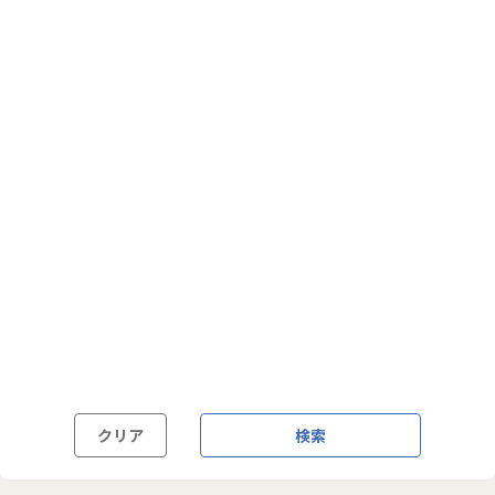
フルフレックス制
裁量労働制
語学・国籍から探す
英語力必須
英語力尚可（英語活用環境あり）
外国籍の方OK
クリア
検索