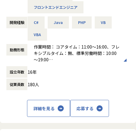
・6割が上流工程から参画可能
フロントエンドエンジニア
・自身の意向が反映されず、行きたくない現場にアサインさ
・アーキテクトや新規プロジェクト立上げから携われる案件
れる…
もあり
・短期間で案件が頻繁に変わるため、スキルアップにつなが
開発経験
C#
Java
PHP
VB
らない…
✅提案から面談まで、しっかり寄り添う営業サポート
VBA
・参画先で努力しても、正当に評価されにくい…
・マッチ度重視の提案で、面談後のオファー率は平均75％！
・面談には営業も同席し、しっかりとフォローすることで高
作業時間： コアタイム：11:00～16:00、フレ
そんなイメージを持たれるかと思いますが、弊社は違いま
いオファー率を実現！
勤務形態
キシブルタイム：無、標準労働時間：10:00
す。
・案件参画まで約2週間で決定！
～19:00
働き方：
フレックス制（コアタイムあり）
弊社SESの最大の特徴は『本人のやりたい事を叶える』点で
【あなたの成長をしっかりサポート】
16年
設立年数
時間外労働の有無： 有（月平均20時間）
す。
✅成長をサポートするキャリア支援あり
休憩時間： 60分
【自分で案件を"選択"】こんな文化や環境が整っています！
・エンジニア専任のキャリアアドバイザーと3か月に一度の
180人
従業員数
キャリア面談を実施
---弊社の特徴はこちら！！-----------------------------------
・営業・人事とのランチミーティングや面談が月に1度程度
あり
1.本人の"やりたい"を叶える環境
・社内LT会・勉強会の開催が月に1度程度あり
詳細を見る
応募する
案件を勝手に会社が決めてくることはございません。
・資格取得支援制度あり
本人の意向やキャリアプランをお伺いし、マッチした案件
を営業が獲得し、
✅2つのキャリアコースが選択可能
複数ある案件の中から、自分で案件を"選択"することがで
◎プロフェッショナルコース