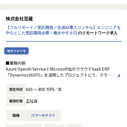
上長との1on1や、サポートチーム（CSチーム）からの専
な体制を整えております。
平均残業時間：14時間19分
属フォローのある安心できる環境です。
待機時の月額保障：100%
現状抱えている課題や不安点、会社への懸念など、ヒアリ
------------------------------------------------------------
エンジニア報酬制度：月の給与と年2回の賞与、自身の売上
株式会社豆蔵
ングさせていただきます。
げの70%を還元 ※組織平均
また、毎月稼働時間を管理しており、
未完成な企業だからこそ、学べること、
【フルリモート／受託開発／生成AI導入コンサル】エンジニアを
エンジニア限定福利厚生：常駐支援手当、iPadAir支給
高稼働の場合はすぐにお客様先へ相談し対応しています。
挑戦できること、経験できることの幅はとても広いです。
中心とした受託開発企業！働きやすさ◎
のリモートワーク求人
＜概要＞
2.オーダーメイドの研修制度
また、未完成だからこそ社員が働きやすい環境に
◆在籍エンジニア活躍中案件◆
►事業部MTGで確認して追記
これからも成長していけると我々は感じております。
地方フルリモ
・エンジニアA
3.未経験から活躍している社員多数！
【業務の変更の範囲】
■業務内容
参画案件：教育管理系システム新規開発
►事業部MTGで確認して追記
無
Azure OpenAI ServiceとMicrosoft社のクラウドSaaS ERP
開発環境: React、Typescript、AWS、Java、Spring
「Dynamics365FO」を活用したプロジェクトにて、クラウ
働く環境: フルリモート
ドアーキテクチャ設計、追加（アドオン）開発設計・実装開
商流: 元請け直
＜その他のポイント＞
発業務に従事していただきます。
詳細:
600 〜 800 万円／年
想定年収
優秀な上級コンサルタントメンバーと経験豊富なエンジニア
教育管理系システムの新規開発において、長期かつ大規模な
1.本人の"やりたい"を叶える環境！
がチームとなって、お客様のAI化をサポートします。
案件で
正社員
雇用形態
案件を勝手に会社が決めてくることはございません。
(具体的内容)
要件定義から開発テストまでを一貫して担当。
本人・営業・上司（エンジニア）の三者面談を行い、意向
以下業務に加え、Azure OpenAI Serviceを用いた業務効率
特に、上流工程からの経験や大規模開発での仕事の進め方な
やキャリアプランをお伺いします。
職種
ITアーキテクト
化、品質向上を推進します。
どがスキルアップにつながっている。
マッチした案件を営業が獲得し、
・レガシーシステムからクラウドERPへのシステム移行アー
弊社からは複数名が参画しており、今後も増員予定。
複数ある案件の中から、自分で案件を"選択"することがで