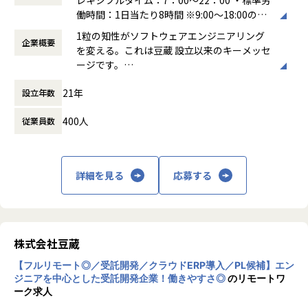
自動化され、さまざまな業務ドメインと各種
●クラスルームトレーニング（レクチャーLIVE型）コンサ
──ホワイト企業認定「PLATINUM」3年連続獲得──
・Microsoft Dynamics365 FO 導入後の運用設計、導入効果
働時間：1日当たり8時間 ※9:00～18:00の間
【業務の変更の範囲】
テクノロジーを結び付ける土台としてノウハ
ルタント育成、開発者育成、環境エンジニア育成の各コース
「次世代に残すべき企業」として2020年から3年連続でGOL
検証、追加打ち手の策定
で4時間稼働を前提とし、後は日々の都合に
無
ウの蓄積・共有に貢献しています
1粒の知性がソフトウェアエンジニアリング
●DLP Online（オンライン教育）ロジスティクス、会計、
D認定、2023年12月より3年連続でPLATINUM認定を頂きま
企業概要
合わせて調整可能
[教育のE]これら4つの項目を、教育トレーニ
を変える。これは豆蔵 設立以来のキーメッセ
生産、次世代ERP人財育成の各コース
した。
■キャリアパス
働き方：
フレックス制（コアタイムあり）
ングや実プロジェクト内でのコンサルティン
ージです。
●PBL（疑似プロジェクト）即戦力エンジニア実戦コース
全70項目の90%以上をクリアしなければ得られない名誉ある
・キャリアパス
時間外労働の有無： 有（月平均20時間）
グとしてご提供するとともに、お客様の組織
ランクです。
ご自身の志向性に合わせて「コンサルタント」「プロジェク
休憩時間： 60分
への着実な浸透を図るべく実践的かつ組織的
21年
設立年数
豆蔵は、発注者側（ユーザー企業）と受注者
・社内コミュニティ
企業価値、社員・顧客満足度を第三者機関より継続的に高く
ト責任者」「開発エキスパート」の３つのキャリアパスをご
な教育E(ducation)プロセスを効果的に回し
側（開発側ベンダ）の両方の視点で先進的な
リモートワークが主流となる今、オンラインでの繋がりが柔
評価いただいています。
用意しています。
ていきます
400人
従業員数
コンサルティングを提供することが可能な複
軟かつスピーディーであることが証明されています。
入社後は未来3年後のキャリアプランを一緒に策定、その内
眼的ＩＴ企業です。豆蔵のコンサルティング
Microsoft Teamsを活用し、
──厚生労働省認定 くるみん取得──
容に基づきトレーニングも受講していただきます。また、経
チームから対象となる組織に1粒のソフトウ
●若手プログラマーが拠り所としている「駆け出しプログ
次世代育成支援対策推進法に基づき、一定の基準を満たし目
験を積む事によって、より多くの事が見えてくると思いま
ェアの種が蒔かれ、コンサルと人材育成を通
ラマーTeam」や、
標を達成した企業は「子育てサポート企業」として厚生労働
す。
詳細を見る
応募する
して、大事に育って組織に広がっていき、さ
●社内の技術コンシェルジュの「教えたがりTeam」とい
大臣の認定を受けられます。
開発エキスパートを目指してきたが、より顧客に寄添ったと
らに種が蒔かれて横展開していく再帰的・自
った、コミュニティを運営し、
当社の仕事と育児の両立支援の取り組みが評価され、取得に
ころで業務理解を深め、要件定義業務をやってみたい、とい
己生成的なプロセスを表しています。
社員の技術レベルアップをサポートしています。
至りました。
うキャリア志向に変化が生じれば、開発からコンサルタント
へコース変更をする事も可能となります。
豆蔵のコンサルティングの特長は、領域横
■働きやすさ
株式会社豆蔵
──健康経営優良法人2026認定取得──
断・世界標準・実践ノウハウの３つの基本コ
・リモートワーク率9割。オンラインで打合せを行い、クラ
昨年経済産業省・日本健康会議より「健康経営優良法人2025
・評価制度
【フルリモート◎／受託開発／クラウドERP導入／PL候補】エン
ンサル力に対して、モデリングM(odeling)を
ウド上で開発業務を行います。
（中小規模法人部門）」に認定されましたが、
収益評価、目標設定評価、プロジェクト評価の３つを指標と
ジニアを中心とした受託開発企業！働きやすさ◎
のリモートワ
加え、それらを人材育成・教育E(ducation)
・フレックスタイム制度
今年も継続認定をいただきました。
しています。
ーク求人
のチカラで組織的に掛け算するという意味の
・月間の平均残業時間10時間程度
社員が心身ともに健康で働ける環境を作り続けています。
収益貢献も大事ですが、これまで行ってきた手順や考え方な