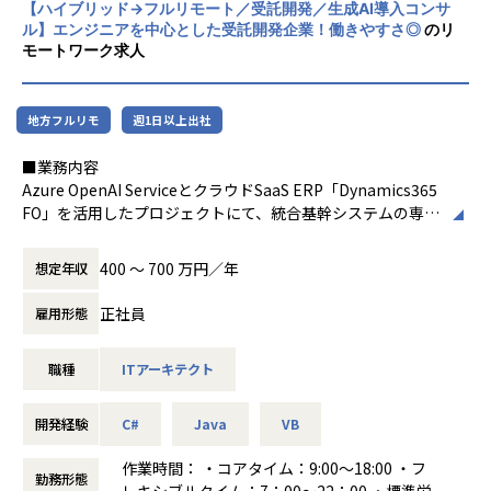
プロジェクト。
受託開発からSESや、SESから受託開発へ異動し、キャリ
【ハイブリッド→フルリモート／受託開発／生成AI導入コンサ
ンサル力に対して、モデリングM(odeling)を
しています。
参画時からサブリーダーとして動けるようになって欲しいと
ル】エンジニアを中心とした受託開発企業！働きやすさ◎
のリ
アを形成されている方も弊社の中ではおります。
加え、それらを人材育成・教育E(ducation)
収益貢献も大事ですが、これまで行ってきた手順や考え方な
期待をかけていただいるポジション。
モートワーク求人
複数サービスを展開しているからこそ、「このキャリアし
のチカラで組織的に掛け算するという意味の
どプロセスを重視した評価と、ランクにより比重を変えるな
か積めない」がありません！
「(３＋M)ｘE」で表される、以下の5つのポ
ど、平等である事を重視した評価制度を目指しています。
＜この仕事で得られるもの＞
イントに集約されます。
■Web業界のモダンな開発経験
地方フルリモ
週1日以上出社
4.明確な「評価制度（等級評価制度）」があり、
まず、目標設定評価は、年度の中で当社のランク別スキル表
大手優良企業、今話題の技術を使用した成長企業とのお取引
成長しやすい！目標が設定しやすい！市場価値を高めやす
[領域横断]エンタープライズ系と組込みエン
からスキルアップ目標を上長と相談しながら設定して頂き、
を広げてまいりました。
■業務内容
い！
ジニアリング系の両方のスキルと経験をもっ
年度の終わりにプロセスと達成度を評価しています。
あなたの成長を一緒に実現させていきましょう。
Azure OpenAI ServiceとクラウドSaaS ERP「Dynamics365
現場での頑張りもしっかりと評価できるように、評価期間
ており、まさに現代のIoT時代のコンサルテ
そしてプロジェクト評価は、プロジェクトへの貢献度、品質
FO」を活用したプロジェクトにて、統合基幹システムの専門
中
ィングに相応しいといえます
と納期厳守、ユーザー満足度などを評価指標としています。
■2021年新規求人メディア「テックタレントフリーランス」
家として、業務課題解決を支援するコンサルティングを行っ
お客様先へ詳細なアンケートを取り、アンケートで頂戴し
[世界標準]UMLやSysMLそしてドメイン駆動
リリース
ていただきます。経験豊富なコンサルタントメンバーと優秀
た
設計、アジャイルプロセス、モデルベース開
400 〜 700 万円／年
想定年収
■教育体制
企業の成長フェイズや事業フェイズに応じて、自社の新規事
なエンジニアがチームとなって、お客様のDX化をサポートし
現場での評価・態度・実績も含め、総合的に評価するよう
発、システムズエンジニアリングなど世界標
・マイクロソフト社と共同で開発してきた教育カリキュラム
業にゼロから関われる機会も十分にあります。
ます。
な体制を整えております。
準の工学的な技術／手法／規格にもとづいて
正社員
雇用形態
(具体的内容)
------------------------------------------------------------
教育もプロジェクトも実施いたします
より多くのお客様をご支援する為、リスキリングによりERP
■2025年1月よりAI/DX推進グループを新設
以下業務に加え、Azure OpenAI Serviceを用いた業務効率
[実践ノウハウ]そのうえで、豆蔵の実際のプ
エンジニアを育成し、業界エコシステムを拡大させるため、
職種
ITアーキテクト
2021年よりSES事業のエンジニアとして携わってきたエンジ
化、品質向上を推進します。
未完成な企業だからこそ、学べること、
ロジェクトの経験にもとづいて実践的なノウ
マイクロソフト社と協議を重ね進化をさせてきた教育プログ
ニアが立ち上げメンバーとして就任！
・お客様業務の現状分析、課題の設定
挑戦できること、経験できることの幅はとても広いです。
ハウを付けくわえて、より効果的なアーキテ
ラム（以下）を、当社に入社した時点で学習していただけま
2030年に向けて事業拡大を目指します。
・Microsoft Dynamics365 FO 導入のお客様との要件定義、
開発経験
クチャとプロセスをご提供します
C#
Java
VB
す。
Fit&Gap分析
また、未完成だからこそ社員が働きやすい環境に
[モデリングのM]上記3つの項目は、モデリン
コンシェルジュ経験豊富な講師と、多くの実戦経験のあるIT
＜第三者機関が認める”コーボーの働きやすさ・働きがいの
・Microsoft Dynamics365 FO 追加（アドオン）開発の概要
作業時間： ・コアタイム：9:00～18:00 ・フ
これからも成長していけると我々は感じております。
グM(odeling)技術によって見える化・共有・
勤務形態
アーキテクトが研修を担当します。
高さ＞
設計
レキシブルタイム：7：00～22：00 ・標準労