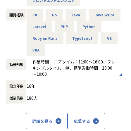
フロントエンドエンジニア
2026年も年間3名程度の募集を継続しています。
「エンジニアキャリアファースト」を本気で実現しているか
＜弊社の最大の特徴＞
≪案件例≫
らこそ、
SESと聞くと…、
開発経験
C#
Go
Java
JavaScript
・ブランド等のリストアプリに伴う開発案件（Go言語）
大規模な採用活動は行っておりません。
・CMSを使用したECサイト構築（Java）
Laravel
PHP
Python
・自身の意向が反映されず、行きたくない現場にアサインさ
・ECサイトのAWS運用、構築（Python、AWS）
■今後の事業構想■
れる…
・某弁護士事務所向け基幹システム開発（PHP、Larave
コーボーでは「自社メディア」「クライアント開発」「受託
Ruby on Rails
TypeScript
VB
・短期間で案件が頻繁に変わるため、スキルアップにつなが
l）
開発」事業を展開しており、
らない…
エンジニアが望むキャリアをコーボー社内で叶えることがで
VBA
・参画先で努力しても、正当に評価されにくい…
4.複数サービスを展開しているからこそ、「このキャリアし
きる環境が作られています。
か積めない」がありません！
作業時間： コアタイム：11:00～16:00、フレ
また2025年1月よりAI・DX推進グループを新設しました。
そんなイメージを持たれるかと思いますが、弊社は違いま
勤務形態
受託開発からSESや、SESから受託開発へ異動し、キャリ
キシブルタイム：無、標準労働時間：10:00
す。
アを形成されている方も弊社の中ではおります。
～19:00
エンジニアが思い描くキャリアを叶え続けることが出来る会
働き方：
フレックス制（コアタイムあり）
社を目指します！
弊社SESの最大の特徴は『本人のやりたい事を叶える』点で
5.明確な「評価制度（等級評価制度）」があるからこそ、
16年
設立年数
時間外労働の有無： 有（月平均20時間）
す。
成長しやすい！目標が設定しやすい！市場価値を高めやす
休憩時間： 60分
＜配属部署＞
【自分で案件を"選択"】こんな文化や環境が整っています！
い！
180人
従業員数
【HR部 テックグループ】
現場での頑張りもしっかりと評価できるように、評価期間
若手から、ベテランエンジニアまで幅広い年代の社員が在籍
中
しております！
＜エンジニア未経験の方へのおすすめポイント＞
お客様先へ詳細なアンケートを取り、アンケートで頂戴し
1.充実のフォロー・サポート環境
詳細を見る
応募する
た
社内エンジニア比率：50%
►事業部MTGで確認して追記
現場での評価・態度・実績も含め、総合的に評価するよう
リモート導入比率：95%（うちフルリモート62%）