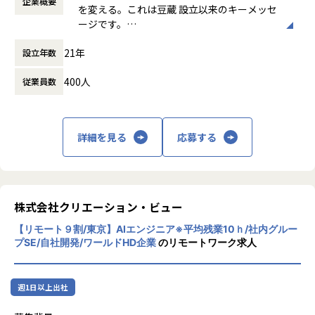
なお資格取得の受験や社外研修の受講が可能で、受験費や受
企業概要
可能
当しています。マネジメントラインとなるチームは上記の4
グとしてご提供するとともに、お客様の組織
私たちのお客様やパートナー様、その先に関わる全ての方を
Microsoft Dynamics製品の導入プロジェクトで技術面でお
を変える。これは豆蔵 設立以来のキーメッセ
軟かつスピーディーであることが証明されています。
講費は会社が補填いたします。
働き方：
フレックス制（コアタイムあり）
つに分かれますが、
への着実な浸透を図るべく実践的かつ組織的
想う仕事をします
困りのユーザー様や、SIer様、コンサルファーム様よりお問
ージです。
Microsoft Teamsを活用し、
また自由参加ですが試験対策としてチームメイトが集まった
時間外労働の有無： 有（月平均20時間）
実際にERP導入を行う際に複数メンバで構成されるプロジェ
な教育E(ducation)プロセスを効果的に回し
当事者意識で向き合い、良い仕事を通じて信頼される会社を
い合わせを頂き、Dynamics365の基幹業務シナリオや最適手
●若手プログラマーが拠り所としている「駆け出しプログ
勉強会も開催しております。
休憩時間： 60分
クトでは、保有する技術や社員のキャリア目標により体制化
ていきます
目指します
法をご提案したり、
21年
設立年数
豆蔵は、発注者側（ユーザー企業）と受注者
ラマーTeam」や、
して、案件の中からも学びと成長をつなげていきます。
最先端アーキテクチャによる技術的解決方法などを回答する
側（開発側ベンダ）の両方の視点で先進的な
●社内の技術コンシェルジュの「教えたがりTeam」とい
■働きやすさ
・仲間
400人
など、各種プロジェクトに於ける課題解決について弊社のメ
従業員数
コンサルティングを提供することが可能な複
った、コミュニティを運営し、
・リモートワーク率9割。オンラインで打合せを行い、クラ
■今後の展望
自由な発想を尊重し、お互いを敬愛し感謝する心を重んじま
ンバーがサポートしています。
眼的ＩＴ企業です。豆蔵のコンサルティング
社員の技術レベルアップをサポートしています。
ウド上で開発業務を行います。
基幹システムの需要は普遍的、Microsoftの最先端技術を使
す
チームから対象となる組織に1粒のソフトウ
・フレックスタイム制度
いデジタル業界を牽引
自身の頭と心で考え、助け合いながら共に会社を創っていき
・DX化を推進する企業をサポート
ェアの種が蒔かれ、コンサルと人材育成を通
■働きやすさ
・月間の平均残業時間10時間程度
RDBのInput/Output処理を駆使する時代から、様々なクラ
詳細を見る
応募する
ます
「Microsoft Dynamics 365」はクラウドSaaS ERPですの
して、大事に育って組織に広がっていき、さ
・リモートワーク率9割。オンラインで打合せを行い、クラ
・男性の育児休業取得実績有
ウドネイティブサービスと「繋がる選択肢」を選びデータド
で、クラウド（Azure）上での各種サービスと繋がります。
らに種が蒔かれて横展開していく再帰的・自
ウド上で開発業務を行います。
リブン型でデータ活用する時代になっています。
・一人ひとりの大切な時間
基幹業務をクラウド化した後に、周辺の社内システムや外部
己生成的なプロセスを表しています。
・フレックスタイム制度
■キャリアパス
コアファンクションを軽くして、常に最新化される周辺アプ
家族や友人、自分の時間など一人ひとりが大切にしたい時間
システムと最新テクノロジーを用いて接続するプロジェクト
・月間の平均残業時間10時間程度
・ご自身の志向性に合わせて「コンサルタント」「プロジェ
リと柔軟に繋がるような、所謂マイクロサービスの利活用が
を尊重します
を技術面でサポートする業務が増えています。
豆蔵のコンサルティングの特長は、領域横
・男性の育児休業取得実績有
株式会社クリエーション・ビュー
クト責任者」「開発エキスパート」の３つのキャリアパスを
重要となり、これまでの限定されたSI導入手法から、「多く
ローコード開発×RPA×BIの機能が統合されたPowerPlatfor
断・世界標準・実践ノウハウの３つの基本コ
・働くママさん等、時短勤務も大歓迎
ご用意しております。
のサービスから最善の手法を選択して採用する時代」となっ
＜年収例＞
mや、DXで最も重要となるデータドリブン経営を支えるデー
【リモート９割/東京】AIエンジニア※平均残業10ｈ/社内グルー
ンサル力に対して、モデリングM(odeling)を
案件を通じてご自身の強味を理解し、その強味こそが全ての
ています。
プSE/自社開発/ワールドHD企業
のリモートワーク求人
年収：450万円／メンバー（20代後半）
タレイクとの接続をご提案するなどDX化を実現するプロジェ
加え、それらを人材育成・教育E(ducation)
■プロジェクト事例
源であるという考え方のもと、未来のキャリアを構築してい
当社ではマイクロソフト社との協力体制の元、常に進化を続
年収：630万円／マネージャー（30代後半）
クトを我々が支えています。
のチカラで組織的に掛け算するという意味の
・クラウドERP導入内製化を支援
きます。
ける最先端の技術を研究し事業に用い、IT業界において多く
年収：570万円／プロフェッショナル（40代前半）
最近では生成系AIとのAPI統合されたAzureOpenAIと連携す
「(３＋M)ｘE」で表される、以下の5つのポ
クラウドSaaS ERP「Microsoft Dynamics 365 FO」の導入
の企業のデジタル競争力を形成しサポートして参りました。
るソリューションを構築するなどAI化の事業も拡大してきて
週1日以上出社
イントに集約されます。
を自分達で行う「内製化」を選択されたお客様のプロジェク
・入社後は未来の３年後のキャリアプランを一緒に策定し、
今後も引き続き最新のアーキテクチャを研究し、最先端の技
【業務の変更の範囲】
います。
トを、弊社のコンサルタントとエンジニアがサポートし無事
その内容に基づきトレーニングを開始しています。
術でDX社会に貢献していきます。