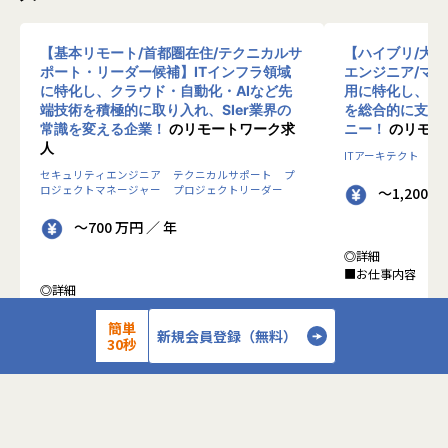
【基本リモート/首都圏在住/テクニカルサ
【ハイブリ/大
ポート・リーダー候補】ITインフラ領域
エンジニア/マ
に特化し、クラウド・自動化・AIなど先
用に特化し、10
端技術を積極的に取り入れ、SIer業界の
を総合的に支援
常識を変える企業！
のリモートワーク求
ニー！
のリモー
人
ITアーキテクト
プ
セキュリティエンジニア
テクニカルサポート
プ
ロジェクトマネージャー
プロジェクトリーダー
～1,200 
～700 万円 ／ 年
◎詳細
■お仕事内容
◎詳細
■業務内容
●クライアントの
0-WANでは、ゼロトラストの考え方を用いた新
簡単
データを蓄積・加
新規会員登録（無料）
30秒
しいネットワークセキュリティの形をお客様にご
に活用する BI(Busin
提案し、お客様環境でゼロトラストを実現するた
システムの導入か
めのさまざまな支援を行っています。
す。またクラウド
各メンバーの得意分野を組み合わせ、チームワー
想から実施します
クを重視してゼロトラスト事業を推進していま
す。
●クライアントの要