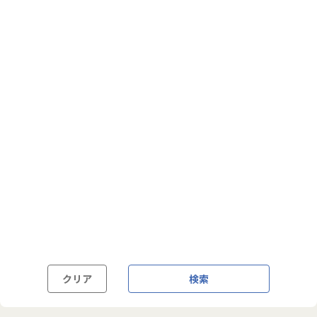
フルフレックス制
裁量労働制
語学・国籍から探す
英語力必須
英語力尚可（英語活用環境あり）
外国籍の方OK
クリア
検索