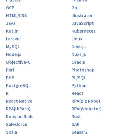
GCP
Go
HTML/CSS
Illustrator
Java
JavaScript
Kotlin
Kubernetes
Laravel
Linux
MySQL
Next.js
Node.js
Nuxt.js
Objective-C
Oracle
Perl
Photoshop
PHP
PL/SQL
PostgreSQL
Python
R
React
React Native
RPA(Biz Robo)
RPA(UiPath)
RPA(WinActor)
Ruby on Rails
Rust
Salesforce
SAP
Scala
Seasar2