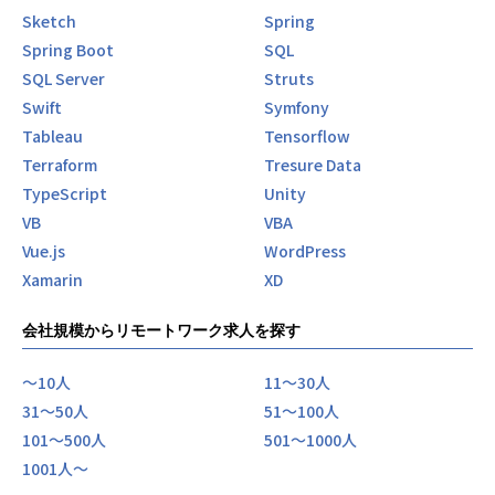
Sketch
Spring
Spring Boot
SQL
SQL Server
Struts
Swift
Symfony
Tableau
Tensorflow
Terraform
Tresure Data
TypeScript
Unity
VB
VBA
Vue.js
WordPress
Xamarin
XD
会社規模からリモートワーク求人を探す
〜10人
11〜30人
31〜50人
51〜100人
101〜500人
501〜1000人
1001人〜