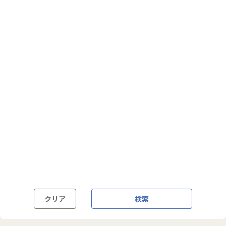
フルフレックス制
裁量労働制
語学・国籍から探す
英語力必須
英語力尚可（英語活用環境あり）
外国籍の方OK
クリア
検索