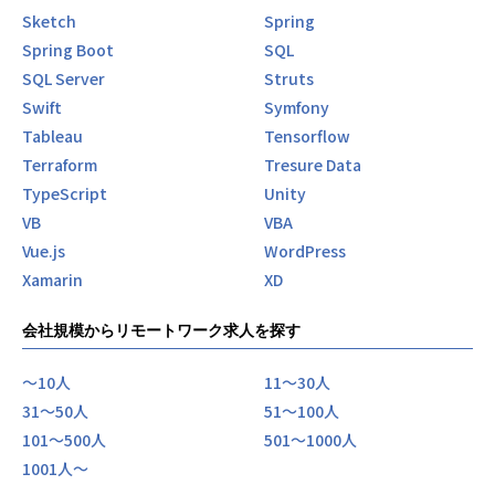
Sketch
Spring
Spring Boot
SQL
SQL Server
Struts
Swift
Symfony
Tableau
Tensorflow
Terraform
Tresure Data
TypeScript
Unity
VB
VBA
Vue.js
WordPress
Xamarin
XD
会社規模からリモートワーク求人を探す
〜10人
11〜30人
31〜50人
51〜100人
101〜500人
501〜1000人
1001人〜