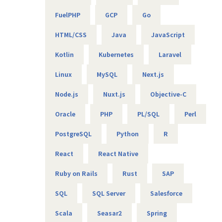
★フォロー体制や研修制度/スタンバイ期間も給与100％保証
スタンバイ期間は、しっかりJ-collegeにて研修を準備。
FuelPHP
GCP
Go
ベテラン講師からリアルタイムで教わる事ができます！決
して放置しない会社です。
HTML/CSS
Java
JavaScript
AIの知見が増えたり資格取得をバックアップしています！
（AIエンジニアコース/IT パスポート試験+基本情報技術者試
Kotlin
Kubernetes
Laravel
験コース/AWS 中級コース など）
Linux
MySQL
Next.js
★定期的な技術者面談を実施
Node.js
Nuxt.js
Objective-C
1ヵ月半～2ヵ月に1度のペースで営業担当による技術者へ
の定期面談を実施。
Oracle
PHP
PL/SQL
Perl
不満・不安をヒアリングすると同時に、自分が歩んでいき
たいキャリアを共有し、スキルの向上とモチベーションの維
PostgreSQL
Python
R
持に繋げています。
React
React Native
★リーダーによるフォロー
経験のある技術者をリーダーに任命し、技術者のフォロー
Ruby on Rails
Rust
SAP
ができる体制を整えています。
リーダーと営業は月に1度会議の場を設けており、情報共
SQL
SQL Server
Salesforce
有を行っております。
Scala
Seasar2
Spring
【業務の変更の範囲】