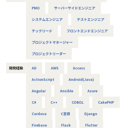
◆プロジェクト例
PMO
サーバーサイドエンジニア
・ システム要件定義・設計（上流）SE
・ システム実装・テスト（下流）PG
システムエンジニア
テストエンジニア
※ご志向・ご希望に応じて、プロジェクトを決定します
※地元密着主義のため、地元の大手企業でのプロジェクト
テックリード
フロントエンドエンジニア
を前提としています。
プロジェクトマネージャー
■魅力ポイント
プロジェクトリーダー
★転勤がない会社
地域愛採用を行っているため、基本的にご自宅から通える
開発経験
AD
AWS
Access
範囲でプロジェクトを選定。
家族と一緒に過ごすことができ、好きな地域で安心して働
ActionScript
Android(Java)
けます。
Angular
Ansible
Azure
★基本給がベースUPしていく
基本給で勝負している会社です！技術手当等で大きく見せ
C#
C++
COBOL
CakePHP
ることをしておりません。
昇給は、基本給を上げていくため、賞与や残業代も必然的
Cordova
C言語
Django
に増えます。
Firebase
Flask
Flutter