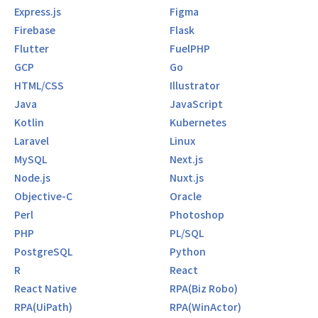
Express.js
Figma
Firebase
Flask
Flutter
FuelPHP
GCP
Go
HTML/CSS
Illustrator
Java
JavaScript
Kotlin
Kubernetes
Laravel
Linux
MySQL
Next.js
Node.js
Nuxt.js
Objective-C
Oracle
Perl
Photoshop
PHP
PL/SQL
PostgreSQL
Python
R
React
React Native
RPA(Biz Robo)
RPA(UiPath)
RPA(WinActor)