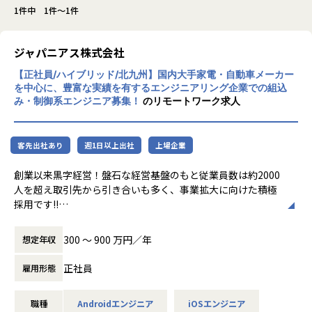
1件中 1件～1件
ジャパニアス株式会社
【正社員/ハイブリッド/北九州】国内大手家電・自動車メーカー
を中心に、豊富な実績を有するエンジニアリング企業での組込
み・制御系エンジニア募集！
のリモートワーク求人
客先出社あり
週1日以上出社
上場企業
創業以来黒字経営！盤石な経営基盤のもと従業員数は約2000
人を超え取引先から引き合いも多く、事業拡大に向けた積極
採用です!!
ご志向／ご希望に応じて、プロジェクトを決定しますので、
300 〜 900 万円／年
想定年収
是非面接でお話しください！
正社員
雇用形態
◆取引業界
製造メーカー、通信キャリア、金融、流通、官公庁 等
職種
Androidエンジニア
iOSエンジニア