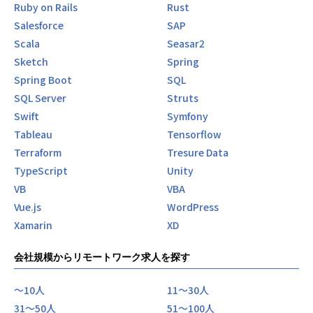
Ruby on Rails
Rust
Salesforce
SAP
Scala
Seasar2
Sketch
Spring
Spring Boot
SQL
SQL Server
Struts
Swift
Symfony
Tableau
Tensorflow
Terraform
Tresure Data
TypeScript
Unity
VB
VBA
Vue.js
WordPress
Xamarin
XD
会社規模からリモートワーク求人を探す
〜10人
11〜30人
31〜50人
51〜100人