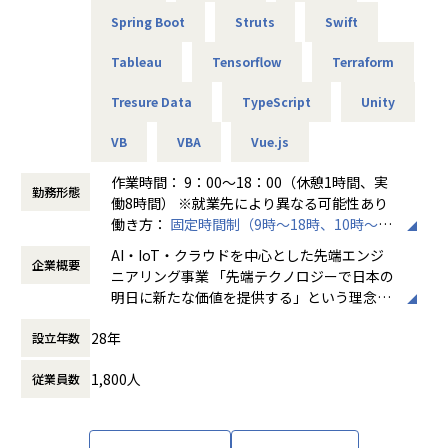
無
Spring Boot
Struts
Swift
Tableau
Tensorflow
Terraform
Tresure Data
TypeScript
Unity
VB
VBA
Vue.js
作業時間： 9：00～18：00（休憩1時間、実
勤務形態
働8時間） ※就業先により異なる可能性あり
働き方：
固定時間制（9時～18時、10時～19
時など）
AI・IoT・クラウドを中心とした先端エンジ
企業概要
時間外労働の有無： 有（月平均20時間～30
ニアリング事業 「先端テクノロジーで日本の
時間）
明日に新たな価値を提供する」という理念を
休憩時間： 60分
掲げ、当社はAI・IoT・クラウドをはじめとし
28年
設立年数
た先端テクノロジーの中で「ジャパニアスだ
からできること」を見出し、日本のエンジニ
1,800人
従業員数
アリング業界から必要とされ続ける会社を目
指して事業拡大を続けています。