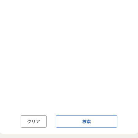
フルフレックス制
裁量労働制
語学・国籍から探す
英語力必須
英語力尚可（英語活用環境あり）
外国籍の方OK
クリア
検索