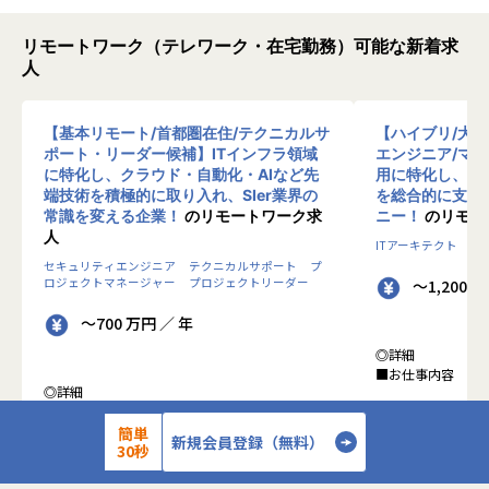
リモートワーク（テレワーク・在宅勤務）可能な新着求
人
【基本リモート/首都圏在住/テクニカルサ
【ハイブリ/大
ポート・リーダー候補】ITインフラ領域
エンジニア/マ
に特化し、クラウド・自動化・AIなど先
用に特化し、10
端技術を積極的に取り入れ、SIer業界の
を総合的に支援
常識を変える企業！
のリモートワーク求
ニー！
のリモー
人
ITアーキテクト
プ
セキュリティエンジニア
テクニカルサポート
プ
ロジェクトマネージャー
プロジェクトリーダー
～1,200 
～700 万円 ／ 年
◎詳細
■お仕事内容
◎詳細
■業務内容
●クライアントの
0-WANでは、ゼロトラストの考え方を用いた新
簡単
データを蓄積・加
新規会員登録（無料）
30秒
しいネットワークセキュリティの形をお客様にご
に活用する BI(Busin
提案し、お客様環境でゼロトラストを実現するた
システムの導入か