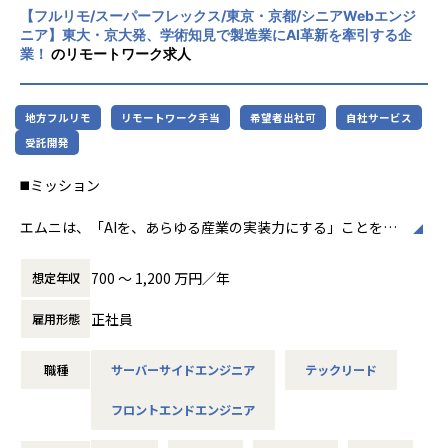
（3）Librest：森をイメージした癒しのボードゲームカフェ
【フルリモ/スーパーフレックス/東京・京都/シニアWebエンジ
（代表の発案）
ニア】東大・京大発、学術知見で製造業にAI革新を牽引する企
アーキテクチャの密結合：歴史的経緯からWMS機能が荷主側
今後は事業の柱を増やすべく、新規プロジェクトやグループ
業！
のリモートワーク求人
機能と密結合になっており、拡張性を阻害しています。モジ
内連携にも力を入れて参ります。
ュール化した新アーキテクチャへの移行を、チーム全体で加
社員の『コレを実現したい！』も大切にしているので、是
速させていく必要があります。
非、『こんなの作りたい！』をお聞かせください。
地方フルリモ
リモートワーク手当
希望者出社可
自社サービス
AI活用にともなう品質担保：設計・実装でのAI活用が進む一
受託開発
＜会社の特徴＞
方で、アウトプットの増加に伴い、品質をどう担保していく
★心理的安全性が醸成された環境！定着率「92%」★
◼️ミッション
かが開発全体の新たな課題となっています。AI時代に最適化
同社は代表の向井が心理的安全性アンバサダー協会の理事に
した品質管理体制の構築が求められています。
就任しております。
エムニは、「AIを、あらゆる産業の実装力にする」ことを目
従業員の働く環境とコミュニケーション環境と自己実現を最
指す、製造業特化のAIスタートアップです。
これらの課題に対し、目の前の対処にとどまらず「Why（な
優先に経営しています！
日本の製造業には、熟練者の暗黙知、紙・PDF・図面・帳票
ぜ作るか）」「What（何を作るか）」という本質的な問い
700 〜 1,200 万円／年
想定年収
2021年から積極的に組織風土改革に取り組み、心理的安全性
に蓄積された情報、属人的な判断プロセスなど、AIによって
から向き合うことを、私たちは大切にしています。
を基盤として全ての社員が気持ち良く意見を交わせる環境を
解決できる課題が数多く存在します。
正社員
雇用形態
重視しております。
本ポジションでは、AIエンジニアやPM、ビジネスサイドと連
本ポジションでは、WMSチームのリードエンジニアとして、
これは、社員一人ひとりが自由にのびのびと働き、自己実現
携しながら、LLM・RAG・画像認識・音声認識などのAI技術
新規機能開発の他、拡張性を見据えた設計レビュー等を通じ
を追求できる環境が整ってきたからだと考えております。
職種
サーバーサイドエンジニア
テックリード
を、ユーザーが実際に使えるWebアプリケーションとして設
て技術的な意思決定や議論をリードいただきます。また、EM
これからも同社では、個々の社員がそれぞれの夢と目標に向
計・実装・改善していただきます。
と連携しながらチーム全体がその問いに集中し、価値創出に
かって、充実したキャリアを築けるよう支援していきます。
フロントエンドエンジニア
単なるWeb開発ではなく、AI技術を実業務に組み込み、顧客
注力できる環境づくりを牽引いただきます。
の業務変革につながるプロダクト・システムをつくることが