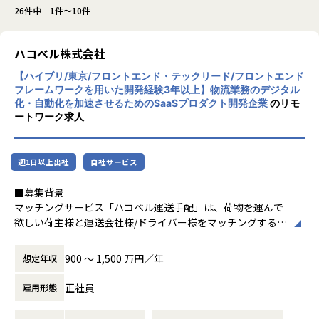
26件中 1件～10件
ハコベル株式会社
【ハイブリ/東京/フロントエンド・テックリード/フロントエンド
フレームワークを用いた開発経験3年以上】物流業務のデジタル
化・自動化を加速させるためのSaaSプロダクト開発企業
のリモ
ートワーク求人
週1日以上出社
自社サービス
■募集背景
マッチングサービス「ハコベル運送手配」は、荷物を運んで
欲しい荷主様と運送会社様/ドライバー様をマッチングするサ
ービスで、ハコベルを長年支えてきたプロダクトの一つで
す。軽貨物・一般貨物の両領域をカバーしており、プロダク
900 〜 1,500 万円／年
想定年収
トを通して多重下請構造の是正を実現することを目指してい
ます。
正社員
雇用形態
現在は、コアユーザ向けの機能開発と、長期的にデリバリー
速度を維持するためのシステム改善を両立させるフェーズに