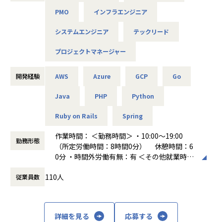
＜事業内容＞
境できるため、技術的な守備範囲を広げながらリードできる
PMO
インフラエンジニア
「全てのエンジニアをプロフェッショナルに」というミッシ
ョンを実現するために
■キャリアパス
システムエンジニア
テックリード
心理的安全性を育みながら「美しさ、賢さ、優しさ、楽しさ
領域を限定せずに広くチャレンジすることが歓迎されるカル
を大切に」という
チャーが浸透し、
プロジェクトマネージャー
ビジョンを掲げて取り組んでいます。
「本人の意志・志向性に応じて、柔軟に役割を広げていく」
考え方がベースにあります。
開発経験
AWS
Azure
GCP
Go
美しいデザイン、賢い機能、優しいUI、そして触って楽しい
モノ。
ハコベルでは複数プロダクトを展開しており、プロダクトご
Java
PHP
Python
美しい所作、賢い行動、優しい接し方、そして相手を楽しま
とに使用する言語が異なります。
せる振る舞い。
ご希望やポジション状況によって、他言語のプロダクト開発
Ruby on Rails
Spring
素敵なサービスを素敵な行動をすることで、たくさん創りだ
に領域を広げていくことも選択肢としてございます。
して世界を満たしたい。
作業時間： ＜勤務時間＞ ・10:00～19:00
勤務形態
▼キャリア事例
（所定労働時間：8時間0分） 休憩時間：6
※昨年からテレビ朝日や日本経済新聞などのメディアにも取
・入社5年目でVPoTにキャリアアップ
0分 ・時間外労働有無：有 ＜その他就業時間
り上げられ、
・20代でエンジニアリングマネージャーにキャリアアップ
補足＞ ※エンジニアの平均残業時間は9時間
今年2026年には”ベストベンチャー100”にも選出され、注目
・新卒2年目でカスタマーサクセスに挑戦するメンバー
110人
従業員数
働き方：
固定時間制（9時～18時、10時～19
度が急上昇しています！
・エンジニアからPdMへキャリアチェンジ
時など）
等
時間外労働の有無： 有（月平均9時間～10時
<ベストベンチャー100>
間）
https://best100.v-tsushin.jp/company/artwize/
詳細を見る
応募する
年齢を問わずご活躍できるフィールドがあり、20-30代の若
休憩時間： 60分