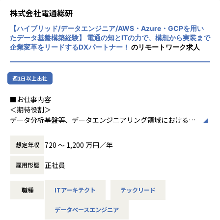
◼️仕事のやりがい
・技術リードとしてのチーム支援
（賞与）に反映されます。
メンバーへの適切なレビューや、技術的なフィードバック
株式会社電通総研
また、昇給のタイミングは年2回（7月、1月）です。プロジ
- AI技術を、実際に業務で使われるWebアプリケーションと
の実施
ェクト内での役割が上がる際には、昇給タイミングを待たず
【ハイブリッド/データエンジニア/AWS・Azure・GCPを用い
して社会実装できる
たデータ基盤構築経験】 電通の知とITの力で、構想から実装まで
直ちに昇給します。
- LLM、RAG、画像認識、音声認識などを組み込んだAIプロ
企業変革をリードするDXパートナー！
のリモートワーク求人
スキルを上げれば給与が上がるという努力が報われるカルチ
ダクト開発に関われる
■組織
ャーを醸成しています。
- フロントエンド・バックエンド・インフラを横断したフル
・開発組織全体は約70名、うちWMSチームには約10名が所
スタックな開発経験を活かせる
属しています
週1日以上出社
＜社風・その他＞
- PMやAIエンジニアと近い距離で、仕様検討から実装・改善
・チーム内では、毎日の朝会でチケット進捗や運用の共有を
★エンジニアファーストな環境★
まで一気通貫で関われる
行う他、週次相談会で困りごとのディスカッションを行うな
■お仕事内容
エンジニアのリモート併用率は90％！月の平均残業残業は9
- 製造業の現場課題を解決する、社会的意義の大きいプロダ
ど、チーム内でサポートしあえる環境を作っています
＜期待役割＞
時間！
クト開発に携われる
・他チームとの連携として、ビジネスサイドの倉庫コンサル
データ分析基盤等、データエンジニアリング領域における青
プライベートも楽しめるよう、会社としてもお客様と調整
- 担当領域の技術的な難所を解き、チームの開発品質向上に
タントとの開発物の共有や、倉庫の情報共有の場も設けてい
写真を描くだけではなく、その実現手段及び有益な提案する
し、残業時間を極力コントロールしています。
貢献できる
ます。現場の解像度を高く保ちながら、本質的な課題やユー
ための体系的な知識体系／ノウハウを獲得し、形式知化して
そのため、平日の夜や休日に趣味を楽しんでいるエンジニア
720 〜 1,200 万円／年
想定年収
- 将来的にはテックリードや開発組織の中核メンバーとして
ザーのリアルな声をスピーディーに開発へフィードバックで
組織に還元する。
が多いです。
のキャリアも目指せる
きる環境です。
正社員
雇用形態
★仕事とプライベートを両立！「趣味」も大切にするカルチ
■このポジションで目指せるキャリア・やりがい・魅力
ャー★
◼️業務内容
AI活用
職種
ITアーキテクト
テックリード
(1) Modern Data Stackをデータアーキテクチャ検討・検証
アルトワイズでは、趣味やプライベートを充実させることが
◆AIツールの選定と活用
する。データ利用サイクル促進に貢献するデータアーキテク
仕事の質にも繋がると考えており、良い休日を過ごし、良い
スキルやご経験、ご志向に応じて、以下のような業務をお任
Claude Code、Codex、GitHub Copilot、CodeRabbit、De
データベースエンジニア
ティングを、
仕事をして頂くために様々な福利厚生がございます。
せします。
vinを法人契約し、複数のツールを自由に選択・併用できる