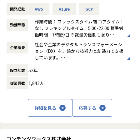
大きな裁量をもって研究し実戦投入することが可能
趣味手当や趣味休暇などのさまざまなユニークな手当てや、
- AI機能を組み込んだWebアプリケーションの設計・開発・
環境を整備しました。エンジニア全員が自律的にAIを活用
社員旅行や忘年会などのイベントなどで社内交流を充実さ
開発経験
AWS
Azure
GCP
運用
し、標準的な機能開発を中心に、コードレビューや日常の手
(2) データマネジメントにおいてはデータ利用促進のための
せ、
- Next.js、React、FastAPI等を用いたフロントエンド・バッ
作業、調査業務の自動化など、テーマ設定から実行・定着ま
データ品質やデータの可観測性などが重要である。
作業時間： フレックスタイム制 コアタイム：
和気藹々した会社の雰囲気や組織を作り、「趣味やブライベ
クエンド開発
勤務形態
でAIによる作業代替を進めています。
しかし、具体的な管理手法は発展途上であるため、その確
なし フレキシブルタイム：5:00-22:00 標準労
ートを大切にしながらもスキルアップ出来る」カルチャーを
- LLM/RAG/画像認識/音声認識等を活用したAIアプリケーシ
立に取り組める
働時間：7時間/日 ※裁量労働制もあり
創り続けています。
ョン開発
◆AI活用を推進する専門チームと推進体制の構築
働き方：
フルフレックス制
社会や企業のデジタルトランスフォーメーシ
- AIエンジニアと連携したAPI設計、データ連携、推論結果の
AIの活用と定着をミッションとする「AI Enabling Team」
(3) データ品質特性とそれに対応するメタデータの抽出およ
企業概要
時間外労働の有無： 有（月平均10時間～30
＜手当一例＞
ョン（DX）を、確かな技術力と創造力で支援
表示・活用設計
を発足し、技術的支援を推進しています。各チームとのSync
び可視化方法、データフォーマットやレイクハウス、
時間）
・趣味手当：3,000円/月（使用例：ライブ、コスプレ、ゲー
しています。
- 要件や仕様をもとにした画面設計、API設計、データベース
MTGを通じて、AI時代に最適化した業務・開発プロセスの構
データモデリングの技術の有用性検証など、地に足の着い
休憩時間： 60分
ムソフト、アニメ、漫画、スポーツ観戦など）
先進的な情報技術をベースに、日本の金融機
設計
築によるフロー効率最大化を推進し、実装段階での手戻りや
たデータマネジメントスキルを身につけられる
・アート手当：1,500円/月（使用例：演劇、美術館、博物
52年
設立年数
関や製造業のトップクラスの企業と直接取引
- 顧客やユーザーの業務フローを踏まえたUI/UX改善
待ち時間を削減することでリードタイムを短縮しています。
館、映画など）
し、事業環境の変化に呼応するITソリューシ
- パフォーマンス、セキュリティ、保守性、運用性を意識し
・キッカケ手当：2,000円/月（使用例：社員同士でお話をす
1,842人
従業員数
ョンを提供しています。
た実装改善
◆AI活用の文化醸成と研究開発
■部署のビジョン/ミッション（ビジネス展望・顧客提供価
るキッカケに利用する費用）
- クラウド環境を活用したアプリケーションの構築・運用
急激な変化に柔軟に適応するため、一定のR&D予算を確保
値）
・メンター手当：5,000円/月（先輩社員として1名のメンバ
- コードレビュー、技術調査、ドキュメント整備
し、継続的に活動しています。業務変革を加速させ、慢性的
クロスイノベーション本部は、技術をベースに組織、社会に
ーをもった際に支給）
- PM、AIエンジニア、ビジネスサイドとの仕様調整・技術相
な運用負荷を解消することで、PRD作成やロードマップ検討
貢献することを第一のミッションとしています。
・Well-being手当：1,000円/月（使用例：ジム、エステ、マ
詳細を見る
応募する
談
段階からエンジニアが関与する更なる上流シフトを推進して
・データエンジニアリング領域における先進的／先端技術開
ッサージ、温泉、サウナなど）
- 既存プロダクト・既存システムの技術負債の解消、品質改
います。Why・Whatという本質的な問いに向き合い意思決
発
・スキルアップ手当：5,000円/月（使用例：本、電子書籍、
善
定できる組織を目指し、勉強会や「AI波乗り会」を通じてベ
・特にデータ分析基盤構築後のデータ利活用促進策に関する
Udemyなどの動画コンテンツ、外部研修やセミナーなど）
- ジュニア〜ミドルメンバーへの技術支援
ストプラクティス、プロンプト、Skills等を共有し知見を循
技術的課題解決
・資格チャレンジ手当（資格受検料を合格時に支給）
環させています。
コンテンツワークス株式会社
・他本部のデータ利活用に関する案件の支援