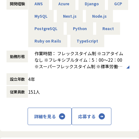
★メディア掲載実績★
ミッションです。
開発経験
AWS
Azure
Django
GCP
・2024/09/23：AERA.dotとYahoo!Newsで社員旅行が掲載
■業務内容（一例）
・2024/09/24：TOKYO MXで社員旅行が報道
・クラウド物流プラットフォーム（WMS）の設計・開発・運
MySQL
Next.js
Node.js
・2024/11/26：日本経済新聞の朝刊 ビジネス面で趣味休暇
◼️本ポジションについて
用
が掲載
PostgreSQL
Python
React
ビジネスサイドやPdMと協働した、要件定義などの上流工
・2024/11/28：BSテレ東のNIKKEI NEWS NEXTで趣味休暇
シニアWebエンジニアには、AIアプリケーション開発におけ
程からの参画
が報道
Ruby on Rails
TypeScript
る設計・実装・改善を自走して推進いただくことを期待して
エンジニアリング視点に基づく機能価値の仮説立案から効
・2024/12/20：マイナビ社の「BEST VALUE AWARD」の44
います。
果検証（指標定義）、および価値を最大化するための開発ス
社に選抜され「働きかた優良企業賞」を受賞
作業時間： フレックスタイム制 ※コアタイム
フロントエンド、バックエンド、API、データベース、クラ
コープの最適化
勤務形態
・2025/12/22：フリー株式会社 出版「IT経営 voice vol.3」
なし ※フレキシブルタイム：5：00～22：00
ウド環境などを横断しながら、AI機能をユーザーにとって使
刊行
※スーパーフレックスタイム制 ※標準労働時
いやすく、安定して運用できる形に落とし込んでいただきま
・中長期の成長を見据えた技術・仕様的負債の解消
・2026/01/05：ベストベンチャー100 選出
間：1日8時間 ※月間所定労働時間：160時間
す。
ドメインの複雑性に対応する、新アーキテクチャへの移行
4年
設立年数
前後
AIエンジニアが開発したモデルやLLM/RAG機能を、現場で使
推進
★社員のスキルは正当に評価！明瞭な評価制度★
働き方：
フルフレックス制
われるWebサービス・業務システムとして成立させる、非常
拡張性と保守性を担保するための、システム構造の見直し
エンジニアの職位を9段階に分け、各職位に応じた年収・月
151人
従業員数
時間外労働の有無： 有（月平均20時間～30
に重要なポジションです。
とリファクタリング
給・スキルセットを全社員に公開しています。
時間）
また、担当領域においては、設計判断、コードレビュー、技
エンジニアのスキルの習熟度を体系化した「スキル（能力）
休憩時間： 60分
術調査、品質改善なども担っていただきます。将来的にはリ
・開発プロセスの構築と標準化
評価」と、アルトワイズのValueの体現度を測る「情意（行
ードWebエンジニアやテックリードとして、より大きな技術
AIとの協業を前提とした、開発生産性を最大化するプロセ
詳細を見る
応募する
動）評価」と、「顧客評価」の3軸で実施しています。
責任を担うことも可能です。
ス設計・規約整備
明確な評価軸からスキルを公正に判断し、最大限給与に還元
ドメイン知識のナレッジ化および開発標準の展開
しています。（案件単価の還元率は最大85%！）
スキル評価と顧客評価が給与に反映され、情意評価が寸志