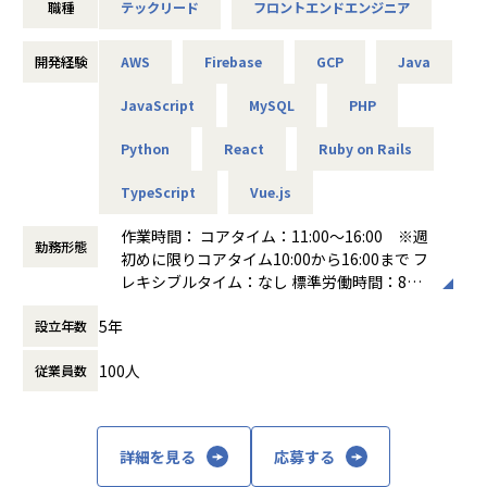
職種
テックリード
フロントエンドエンジニア
あります。ドメインの複雑さに向き合いながら、設計・実
装・運用を一気通貫で担えるエンジニアを募集しています。
開発経験
AWS
Firebase
GCP
Java
■業務内容
「ハコベル運送手配」（軽貨物・一般貨物）のフロントエン
JavaScript
MySQL
PHP
ド領域において、技術方針の策定からアーキテクチャ設計・
実装までをリードしていただきます。
Python
React
Ruby on Rails
現在のフロントエンドはVue.jsで構成されていますが、シス
TypeScript
Vue.js
テムリプレイスプロジェクトが進行中で、React.js + TypeSc
riptへの移行を進めています。既存コードベースの保守と新
作業時間： コアタイム：11:00～16:00 ※週
アーキテクチャの設計・実装を並行して推進するフェーズで
勤務形態
初めに限りコアタイム10:00から16:00まで フ
あり、中長期の開発速度と品質を両立させるための技術的な
レキシブルタイム：なし 標準労働時間：8時
意思決定が求められるポジションです。
間
フロントエンドが主軸ですが、Ruby on Railsで構成された
5年
設立年数
働き方：
フレックス制（コアタイムあり）
バックエンドにも拾える範囲で踏み込み、機能開発をフロン
時間外労働の有無： 有（月平均10時間）
ト〜API層まで一気通貫で完結させることも歓迎していま
100人
従業員数
休憩時間： 60分
す。PdMやデザイナーとの仕様策定にも深く関わりながら、
チーム全体のフロントエンド開発力を底上げする役割を期待
しています。
具体的には・・・
詳細を見る
応募する
・フロントエンドのアーキテクチャ設計・技術選定・方針策