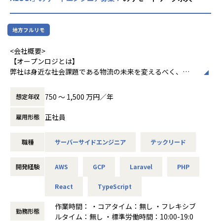
【入社後の想定業務範囲】
次の領域について主導的な役割を担っていただきます。実際
のアサインや配分は適性に合わせて調整いたします。
地方フルリモ
生成AI/LLMを用いたアプリケーションの技術リード（要件定
<会社概要>
義、技術選定、アーキ設計、実装レビュー）
【オープンロジとは】
モデル利用戦略の策定（API活用／軽量ファインチューニン
弊社は身近な社会課題である物流の未来を変えるべく、
グ）
「物流版AWS」をコンセプトとしたプラットフォームの開
バックエンド/フロントエンドの実装リード（Python/TypeS
発、
750 〜 1,500 万円／年
想定年収
cript 等、API設計、認証・認可、テレメトリ）
データの活用によって、業界全体の最適化を目指す会社で
教育コンテンツ開発との連携（教材に組み込むデモ/ラボ環
す。
正社員
雇用形態
境、評価指標の定義、利用ログの分析）
技術管理（技術選定、開発環境の構築および管理、開発プロ
■物流業界が抱える課題
セスの策定、コーディング規約・フォーマット策定）
職種
サーバーサイドエンジニア
テックリード
物流は私たちの生活に欠かせないモノを届ける重要なインフ
チーム育成（採用、育成、評価およびそれらの基準策定）
ラです。しかし、今このインフラが危機に瀕しています。こ
のままでは商品不足や配送遅延が発生し、食品や日用品、薬
開発経験
AWS
GCP
Laravel
PHP
【具体的な業務内容】
などが不足するなど、様々な場面で影響が出る可能性があり
LLMを用いたアプリケーション開発におけるプロジェクト推
ます。
React
TypeScript
進および技術リードについて、企画から運用、改善まで全工
程に携わっていただきます。
この背景にはECの発展により、手軽に商品が購入できるよう
作業時間： ・コアタイム：無し ・フレキシブ
要件定義、アーキテクチャ策定、設計、実装、試験、運用
勤務形態
になったことが挙げられます。運ぶ物の量は増えたにもかか
ルタイム：無し ・標準労働時間：10:00-19:0