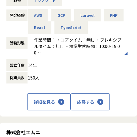
会社の定める範囲
物流が滞れば、医療も、教育も、あらゆる経済活動が麻痺し
【事業内容】
てしまいます。
■委託開発
しかし、その物流業界は今もなお構造的な課題を抱え、苦し
開発経験
AWS
GCP
Laravel
PHP
■受託開発
い状況が続いています。
■自社サービス開発
オープンロジはこの非常に難易度の高い業界の構造改革を、
React
TypeScript
『次世代のインフラ』によって成し遂げ、豊かな日本経済の
＜案件の具体例＞
実現に挑戦します。
作業時間： ・コアタイム：無し ・フレキシブ
勤務形態
・大規模都市開発に関するビッグデータ分析システム開発／
ルタイム：無し ・標準労働時間：10:00-19:0
Python、AWS
0
・大手オークションサイトのサービス・ツール開発／PHP
■募集背景
働き方：
フルフレックス制
・大手求人サイト／HTML、CSS、JQuery、Java
14年
「物流版クラウドサービス」による業界全体の最適化に向け
設立年数
時間外労働の有無： 有（月平均15時間）
・大手流通企業の受発注、基幹システム開発／Java
て、オープンロジでは現在、既存プロダクトのサプライチェ
休憩時間： 60分
・有名アニメのキャラクターAI対話アプリ開発／Unity、obj
150人
従業員数
ーンとのつなぎこみ、そしてWMS（倉庫管理システム）のさ
ective-C、AndroidJava
らなる強化が求められています。
・クラウドサービス開発／Azure、AWS、GCP など
その中で、WMSチームでは現在以下の課題に向き合っていま
す。
★自社事業実績★
詳細を見る
応募する
これまでに大きく3つの自社事業を展開しました。
仕様の複雑性：事業成長やステークホルダーの増加に伴い、
（1）Linc：コスプレイヤーとフォトグラファーのマッチン
実装や設定の複雑化が進んでいます。個別最適に陥らず「シ
グサービス（社員の発案）
ステムの標準化」も見据えながら、PdMやビジネスサイドと
（2）Artista：コスプレを活用した広報支援 及び衣装制作等
協働して、複雑なドメイン仕様を紐解き整理していくことが
株式会社エムニ
のトータルサポート（社員の発案）
求められています。