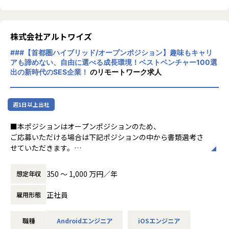
定
・React.js / TypeScriptを用いた新規設計・実装
・Vue.jsからReact.jsへのリプレイス計画の推進・実行
・コードレビューや設計レビューを通じたチームの技術力の
株式会社アルトワイズ
底上げ
###【首都圏ハイブリッド/オープンポジション】趣味もキャリ
・パフォーマンス改善、テスト戦略の策定と推進（Jest, Pla
アも諦めない、自由に選べる成長環境！ベストベンチャー100選
ywright等）
出の新時代のSES企業！
のリモートワーク求人
・PdM・デザイナーと連携したUI/UX仕様の検討・フィード
バック
・API設計やバックエンドの実装など、フロントエンドに閉
週1日以上出社
じない領域への挑戦
■本ポジションはオープンポジションのため、
■ポジションの魅力
ご応募いただける場合は下記ポジションの中から書類選考さ
・ビジネスロジックが複雑なマッチングプロダクトの設計〜
せていただきます。
デリバリーまでを一気通貫で経験できる
・PM
・エンジニアが要件定義・仕様策定からBizサイドやPdMと
・PMO
直接議論し、意思決定に関わる裁量の大きいチームで動ける
350 〜 1,000 万円／年
想定年収
・PL
・設計方針のディスカッションや開発プロセスの改善を、チ
・システムエンジニア
正社員
ーム主導で回していくカルチャーがある
雇用形態
・スマホアプリエンジニア
・軽貨物・一般貨物の両ドメインに関わるため、物流マッチ
・クラウドインフラエンジニア
ング全体の業務知識とシステム設計の引き出しが広がる
職種
Androidエンジニア
iOSエンジニア
・フロントエンドに閉じず、API設計やバックエンドにも越