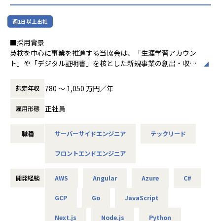
週1日以上出社
■採用背景
英検を中心に事業を推進する当協会は、「生涯学習アカウン
ト」や「デジタル証明書」を核とした新規事業の創出・収益
化を加速しています。
今後、新規事業の創出にあたり、生成AI/LLMを用いた教材関
780 〜 1,050 万円／年
想定年収
連のプロダクト開発を推進する方針ですが、下記背景で採用
を計画しております。
正社員
雇用形態
社外向けAI活用プロダクト/教材の開発案件が増加し、要件定
職種
サーバーサイドエンジニア
テックリード
義〜実装〜運用までを牽引できる技術責任者が不足してい
る。
フロントエンドエンジニア
生成AI/LLMの技術更新が速く、PoC量と品質を両立するため
のアーキテクチャ判断・MLOps基盤整備が急務。
実運用プロダクト（評価・安全性レビュー・権限管理）の内
開発経験
AWS
Angular
Azure
C#
製比率を高め、生産性と知見の社内蓄積を加速する必要があ
る。
GCP
Go
JavaScript
最先端の技術を用いて、教育業界に貢献していきたいとお考
Next.js
Node.js
Python
えの方と一緒に働きたいと考えております。