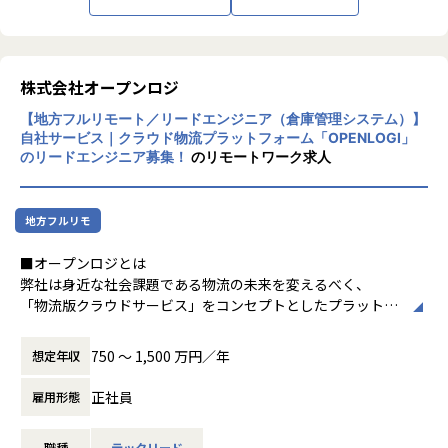
手メンバーが活躍しています！
★2014年の創業以来11期連続で成長中★
アルトワイズは、art（美）とwise（知）を組み合わせた
■配属組織
「美しくて、スマートな」ITサービスを提供している会社で
配属されるシステム開発部 マッチングシステムGは、10名の
す！
株式会社オープンロジ
メンバーが在籍しています。
委託開発・受託開発をメインとしながらも、新規ビジネスを
▼在籍メンバー例
【地方フルリモート／リードエンジニア（倉庫管理システム）】
3〜4年スパンで開発しています。
・EM赤川
自社サービス｜クラウド物流プラットフォーム「OPENLOGI」
コアドメインの委託開発・受託開発では、安定した大手企業
・TL池松
のリードエンジニア募集！
のリモートワーク求人
や成長中のベンチャーなどの顧客が多く、良い案件を多数保
エンジニアチームだけでなく、PdM、セールス、CS、それぞ
持しています
れのチームと関わり、一緒に協力して取り組むことを大切に
システム開発事業で安定した収益を上げつつも、会社の利益
しています。
地方フルリモ
だけではなく、メンバーそれぞれが成長しながら楽しく働け
る会社を目指しています。
■カルチャー
■オープンロジとは
社員旅行や年末の大忘年会は全て会社経費です。多様な福利
・スクラム開発を推進
弊社は身近な社会課題である物流の未来を変えるべく、
厚生制度で社員の皆さんのQOLの向上にも努めています。
・積極的なペアプロやモブプロ
「物流版クラウドサービス」をコンセプトとしたプラットフ
・週次でチーム横断のエンジニア定例
ォームの開発、
また、弊社は2023年4月にグロース市場に上場しているProj
・自発的な勉強会やハッカソンの開催
データの活用によって、業界全体の最適化を目指す会社で
750 〜 1,500 万円／年
想定年収
ectHoldingsにJoinしました。
・VPoEやEMとの1on1
す。
アルトワイズでスキルアップしたメンバーが、ProjectHoldi
・メンター役が伴走するオンボード支援
正社員
雇用形態
ngsグループ内の自社プロダクトの開発やシステムコンサル
物流は、あらゆる産業の営みを根底から支える社会の巨大な
ティングなどの上流工程へJoin出来るよう計画中です。
【業務の変更の範囲】
ネットワークインフラそのものです。
職種
テックリード