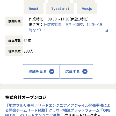
React
TypeScript
Vue.js
■AI教育課組織について
教育コンテンツ開発チームとICT部門の研究開発チームを母
作業時間： 09:30～17:30(休憩1時間)
体として2025年10月に発足した新組織となります。
勤務形態
働き方：
固定時間制（9時～18時、10時～19
協会外の教育団体や企業様と協働し、教育や人材育成の現場
時など）
におけるさまざまな課題をAI活用によって改善することがミ
時間外労働の有無： 有（月平均10時間～30
ッションとなります。
64年
設立年数
時間）
休憩時間： 60分
■仕事内容
233人
従業員数
【組織の今後の方針】
教育団体および企業とのパートナーシップの拡充、AIを用い
たシステム開発や教材制作の効率化、開発体制の拡充および
内製への移行を推進する方針で、その組織のコアメンバーと
詳細を見る
応募する
して下記業務をお任せする想定です。
【業務概要】
英語検定向けの学習教材の仕様並びに教材の制作、AIを活用
した教育サービスの企画・開発・運営などのサービスにまつ
株式会社オープンロジ
わる開発統制および技術リードを既存メンバーとともにご担
【地方フルリモ可／リードエンジニア／アジャイル開発手法によ
当いただきます。
る開発チームリード経験】クラウド物流プラットフォーム「OPE
NLOGI」のリードエンジニア募集！
のリモートワーク求人