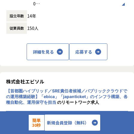
協力会社を含むメンバーへのディレクション
わらず、物流を支える倉庫業者や配送業者の90％以上は中小
0
制作メンバーとの協働
企業で、アナログな方法で業務を行う企業も多く、生産性が
働き方：
フルフレックス制
協会内外のステイクホルダとの調整・折衝
14年
低いため、対応が追いついていません。
設立年数
時間外労働の有無： 有（月平均15時間）
【活用している技術】
休憩時間： 60分
150人
従業員数
そして、EC事業者も問題を抱えており、現在の物流はオンプ
具体的には、以下のような言語やDBを使用します。
レミスのサーバーと同様に物理的なリソースを管理するた
め、手間と時間がかかります。
仮想基盤
物流管理に時間がかかった結果、事業を成長させる業務に時
Docker, Azure App Service, Azure Container Apps, Azure
詳細を見る
応募する
間がさけず、物流がEC市場、ひいては経済成長の妨げにもつ
Container Instances
ながります。
サーバOS
Linux
この課題を解決するためには、物流事業者のDX推進、Webサ
データベース
ービス上での効率的な倉庫管理、全国の倉庫ネットワークを
株式会社エビソル
MySQL
使った配送効率化と負荷軽減が必要です。
クラウド基盤
【首都圏ハイブリッド／SRE責任者候補／パブリッククラウドで
Microsoft Azure
の運用構築経験】「ebica」「japanticket」のインフラ構築、各
■オープンロジのソリューション
一部 Google Cloud Platform, Amazon Web Services
種自動化、運用保守を担当
のリモートワーク求人
・物流事業者のDX推進
LLM
物流事業者の中でも特に倉庫では、目視での商品確認や、在
OpenAI GPT(Azure OpenAIを含む）, Google Gemini, Clau
庫数のチェックを紙で行っていたりとアナログな方法で業務
de Sonnet
簡単
週1日以上出社
自社サービス
新規会員登録（無料）
が行われていることがあります。オープンロジは、倉庫会社
30秒
言語
へ作業に沿ったシステムを提供し、現場改善も行うことによ
TypeScript, Python
■お仕事内容