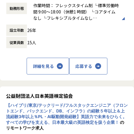
作業時間： フレックスタイム制 └標準労働時
勤務形態
間 9:00～18:00（休憩1 時間） └コアタイム
なし └フレキシブルタイムなし
働き方：
フルフレックス制
26年
設立年数
時間外労働の有無： 有（月平均10時間～20
時間）
15人
従業員数
休憩時間： 60分
詳細を見る
応募する
公益財団法人日本英語検定協会
【ハイブリ/東京/テックリード/フルスタックエンジニア（フロン
トエンド、バックエンド、DB、インフラ）の経験５年以上＆上
流経験3年以上％PL・AI駆動開発経験】英語力で未来をひらく。
すべての学びを支える、日本最大級の英語検定を扱う企業！
の
リモートワーク求人