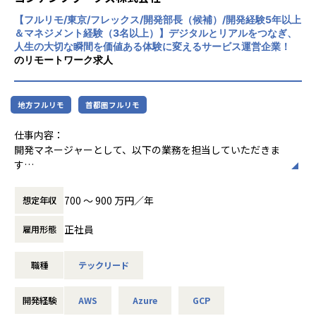
◼️開発テーマ例
★Slackを用いた社内コミュニケーションの仕掛け作り・活
【フルリモ/東京/フレックス/開発部長（候補）/開発経験5年以上
【業務の変更の範囲】
【業務の変更の範囲】
性化★
＆マネジメント経験（3名以上）】デジタルとリアルをつなぎ、
- 製造業向けAI業務支援アプリケーション
会社の規定に準ずる
当社の指示する業務全般
上記各種手当をSlackでオープンな形で申請するルールと
人生の大切な瞬間を価値ある体験に変えるサービス運営企業！
- LLM/RAGを活用したナレッジ検索・文書生成システム
し、他の社員が申請者の投稿内容をみて、
のリモートワーク求人
- 図面・帳票・PDF・マニュアル等を扱うWebアプリケーシ
自分と同じ趣味の場合や自分が共感出来る内容の場合に声か
ョン
けしやすい環境を構築。
- 画像認識・異常検知・分類モデルを組み込んだ業務支援シ
地方フルリモ
首都圏フルリモ
ステム
【業務の変更の範囲】
- AIエージェントを活用した業務自動化アプリケーション
会社の定める業務
仕事内容：
- 自社AIプロダクトの管理画面・ユーザー画面・API開発
開発マネージャーとして、以下の業務を担当していただきま
- 社内外の利用ログをもとにしたプロダクト改善・グロース
す
施策
・開発チームのマネジメントおよびプロジェクト推進
・プロダクト開発の進行管理（スケジュール、品質、リソー
【業務の変更の範囲】
700 〜 900 万円／年
想定年収
ス管理）
無
・開発プロセスの改善、効率化
正社員
雇用形態
・技術的な課題の解決サポート
職種
テックリード
【業務の変更の範囲】
会社の定める範囲
開発経験
AWS
Azure
GCP