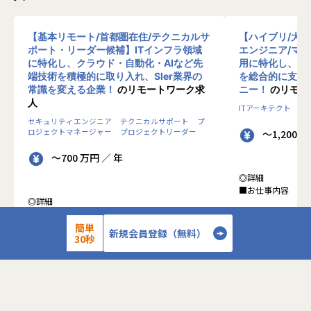
【基本リモート/首都圏在住/テクニカルサ
【ハイブリ/大
ポート・リーダー候補】ITインフラ領域
エンジニア/マ
に特化し、クラウド・自動化・AIなど先
用に特化し、10
端技術を積極的に取り入れ、SIer業界の
を総合的に支援
常識を変える企業！
のリモートワーク求
ニー！
のリモー
人
ITアーキテクト
プ
セキュリティエンジニア
テクニカルサポート
プ
ロジェクトマネージャー
プロジェクトリーダー
～1,200 
～700 万円 ／ 年
◎詳細
■お仕事内容
◎詳細
■業務内容
●クライアントの
0-WANでは、ゼロトラストの考え方を用いた新
簡単
データを蓄積・加
新規会員登録（無料）
30秒
しいネットワークセキュリティの形をお客様にご
に活用する BI(Busin
提案し、お客様環境でゼロトラストを実現するた
システムの導入か
めのさまざまな支援を行っています。
す。またクラウド
各メンバーの得意分野を組み合わせ、チームワー
想から実施します
クを重視してゼロトラスト事業を推進していま
す。
●クライアントの要