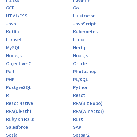
GCP
Go
HTML/CSS
Illustrator
Java
JavaScript
Kotlin
Kubernetes
Laravel
Linux
MySQL
Next.js
Node.js
Nuxt.js
Objective-C
Oracle
Perl
Photoshop
PHP
PL/SQL
PostgreSQL
Python
R
React
React Native
RPA(Biz Robo)
RPA(UiPath)
RPA(WinActor)
Ruby on Rails
Rust
Salesforce
SAP
Scala
Seasar2