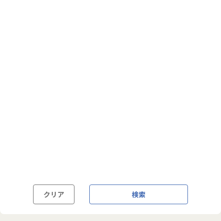
フルフレックス制
裁量労働制
語学・国籍から探す
英語力必須
英語力尚可（英語活用環境あり）
外国籍の方OK
クリア
検索