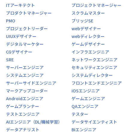
る機能開発の提案
ITアーキテクト
プロジェクトマネージャー
プロダクトマネージャー
スクラムマスター
【パブリテック事業部 / プロダクトチームの文化】
PMO
ブリッジSE
・パブリテック事業部では、「ビジネスチーム」と「プロダ
クトチーム」があり、双方の得意分野を活かしながら進化を
プロジェクトリーダー
webデザイナー
続けています
UIUXデザイナー
webディレクター
・些細なことでも感謝の言葉を伝え合い、また困難には一体
デジタルマーケター
ゲームデザイナー
となって立ち向かう文化があります
CGデザイナー
インフラエンジニア
・マネージャーはいますが、上下関係のないフラットな組織
で、組織やプロダクトにとってどんな価値をもたらせるかを
SRE
ネットワークエンジニア
自ら考えるなど、自己管理が求められます
サーバーエンジニア
セキュリティエンジニア
・役割はありますが、組織やプロダクト全体を考えて、役割
システムエンジニア
システムディレクター
を超えた協力関係を築く文化があります
サーバーサイドエンジニア
フロントエンドエンジニア
・直接的な利用者である自治体さんとの距離が近く、たくさ
んの感謝とたくさんの要望に囲まれます
マークアップコーダー
iOSエンジニア
・金銭的な支援を始め、学習を推奨し、学んだことを積極的
Androidエンジニア
ゲームエンジニア
に活かせます
ゲームプランナー
QAエンジニア
テストエンジニア
テスター
【業務・職場環境の魅力】
■ユーザとの距離が近い！
AIエンジニア（DL/機械学習）
データサイエンティスト
・利用者とLoGoチャットを通じて繋がっているため距離感
データアナリスト
BIエンジニア
が近い。