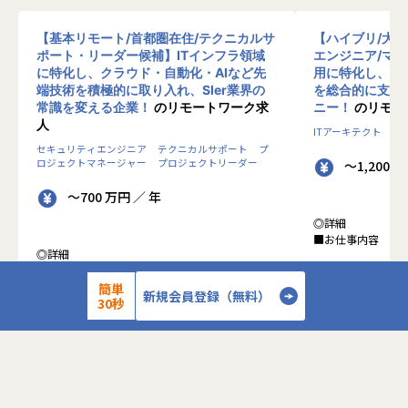
【基本リモート/首都圏在住/テクニカルサ
【ハイブリ/大
ポート・リーダー候補】ITインフラ領域
エンジニア/マ
に特化し、クラウド・自動化・AIなど先
用に特化し、10
端技術を積極的に取り入れ、SIer業界の
を総合的に支援
常識を変える企業！
のリモートワーク求
ニー！
のリモー
人
ITアーキテクト
プ
セキュリティエンジニア
テクニカルサポート
プ
ロジェクトマネージャー
プロジェクトリーダー
～1,200 
～700 万円 ／ 年
◎詳細
■お仕事内容
◎詳細
■業務内容
●クライアントの
0-WANでは、ゼロトラストの考え方を用いた新
簡単
データを蓄積・加
新規会員登録（無料）
30秒
しいネットワークセキュリティの形をお客様にご
に活用する BI(Busin
提案し、お客様環境でゼロトラストを実現するた
システムの導入か
めのさまざまな支援を行っています。
す。またクラウド
各メンバーの得意分野を組み合わせ、チームワー
想から実施します
クを重視してゼロトラスト事業を推進していま
す。
●クライアントの要
詳細を見る
設計、実装まで、