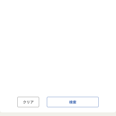
フルフレックス制
裁量労働制
語学・国籍から探す
英語力必須
英語力尚可（英語活用環境あり）
外国籍の方OK
クリア
検索