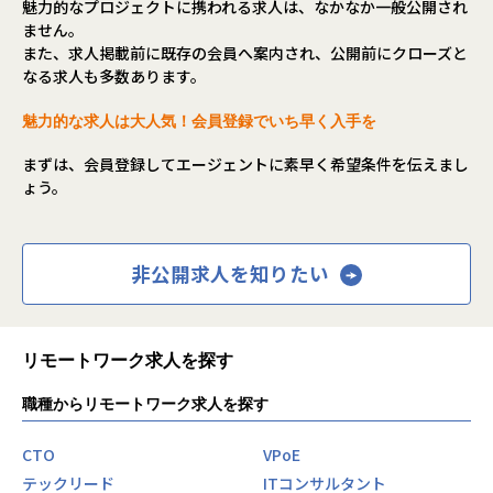
魅力的なプロジェクトに携われる求人は、なかなか一般公開され
自治体専用フォームサービス「LoGoフォーム」における開
ません。
発者を担っていただきます。
また、求人掲載前に既存の会員へ案内され、公開前にクローズと
なる求人も多数あります。
▼具体的には
LoGoフォームではスクラム開発（※Large-Scaled Scrum）
魅力的な求人は大人気！会員登録でいち早く入手を
を実践しています。
要件定義・設計・実装・テスト・リリース・運用など、顧客
まずは、会員登録してエージェントに素早く希望条件を伝えまし
価値の最大化に向け、メンバーの得意領域を活かしながら、
ょう。
フロントエンド・バックエンド・インフラ問わず、プロダク
ト開発に関わる全てに携わっていただきます。
【取り組む業務イメージ】
非公開求人を知りたい
・エンジニア同士での開発コラボレーションを通じたメンタ
リング
・社内にない知識/技術の調査・改善提案など中長期的視点で
リモートワーク求人を探す
の品質の作り込み
例）スケーラビリティ向上のためのコンテナ化、AWS移行
職種からリモートワーク求人を探す
品質・開発体験向上のため言語変更含むリアーキテク
チャ
運用作業の確立・効率化、トイル削減
CTO
VPoE
・顧客からの要望だけではなく、プロダクト価値向上に繋が
テックリード
ITコンサルタント