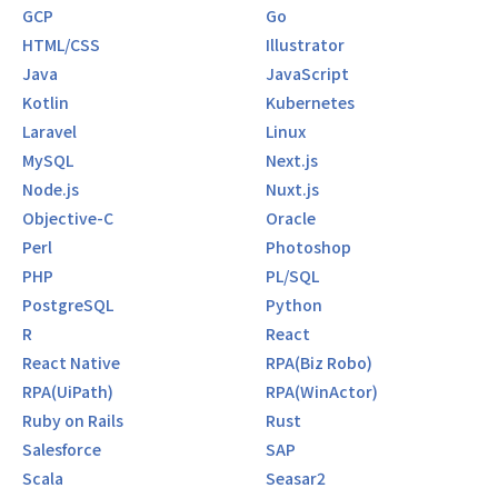
いて自分の意見も言えること。
GCP
Go
・得意分野や関わりたい業務には積極的にアサインしてくれ
HTML/CSS
Illustrator
る。
Java
JavaScript
・他チーム同士でもお互いに協力しやすい環境
Kotlin
Kubernetes
・ポジションに関係なく様々な業務を経験できる
Laravel
Linux
・メンバー全員が何事にも協力的で一体感がある、同じ方向
を向いている
MySQL
Next.js
・積極性やチャレンジを推奨し、多少の失敗は気にしない
Node.js
Nuxt.js
・メンバー同士が積極的にサポートしてくれるので、リモー
Objective-C
Oracle
トワークを感じさせない距離の近さで助け合いながら働け
Perl
Photoshop
る。
PHP
PL/SQL
【会社について】
PostgreSQL
Python
トラストバンクは、2012年に設立。第2創業期を迎えるITベ
R
React
ンチャー企業です。
React Native
RPA(Biz Robo)
「自立した持続可能な地域をつくる」というビジョンのも
と、「ヒト」「モノ」「おカネ」「情報」を日本中に循環さ
RPA(UiPath)
RPA(WinActor)
せることで地域活性化の取り組みをしています。
Ruby on Rails
Rust
そして、そんな想いから生まれたのがふるさと納税総合サイ
Salesforce
SAP
ト 「ふるさとチョイス」 です。
Scala
Seasar2
ふるさと納税事業では、全国の90％以上となる1700を超え