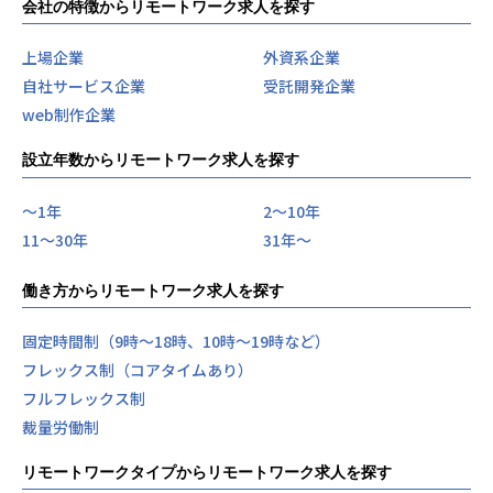
会社の特徴からリモートワーク求人を探す
■パブリテック事業
ICT技術を活用し、自治体業務の生産性を向上を促し、付加
上場企業
外資系企業
価値の高い住民サービスを目指す自治体支援事業です。
自社サービス企業
受託開発企業
web制作企業
■地域通貨事業（chiica）
地域外へのお金の流出を抑え、地域内で循環する仕組みづく
設立年数からリモートワーク求人を探す
りに取り組んでいます。
参考情報
■OPEN TRUST BANK≪企業情報・採用情報ハンドブック≫
〜1年
2〜10年
https://trustbank.notion.site/TRUSTBANK-Recruit-8ee0
11〜30年
31年〜
48bbfee34633b99fb2ed62d3578d?pvs=4
働き方からリモートワーク求人を探す
■採用ピッチ資料
https://speakerdeck.com/trustbank/zhu-shi-hui-she-tor
固定時間制（9時～18時、10時～19時など）
asutobanku-cai-yong-pitutizi-liao
フレックス制（コアタイムあり）
■テックブログ
フルフレックス制
https://tech.trustbank.co.jp/
裁量労働制
【業務の変更の範囲】
リモートワークタイプからリモートワーク求人を探す
無