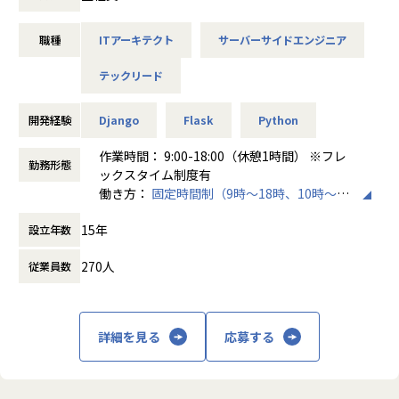
ク事業】
事業コンセプト：地域における大切なアナログを残すための
職種
ITアーキテクト
サーバーサイドエンジニア
適切なデジタル
テックリード
多くの地域では高齢化・人口減少が進んで行き、地域が抱え
る課題が複雑化・多様化しています。
その一方で、これまで地域を支えてきた行政職員の数は減少
開発経験
Django
Flask
Python
し、人手不足が発生しています。
作業時間： 9:00-18:00（休憩1時間） ※フレ
勤務形態
地域を支える行政職員が地域に対して十分な業務ができなく
ックスタイム制度有
なると、これまで行政職員が対応していた福祉サービスや災
働き方：
固定時間制（9時～18時、10時～19
害対応、まちづくり等のアナログな活動が制限され、地域の
時など）
15年
自立的な持続可能性が維持できなくなります。
設立年数
時間外労働の有無： 有（月平均10時間～20
そのような中、パブリテック事業は、適切なデジタルの力を
時間）
270人
従業員数
行政職員や地域に提供し、地域の発展を支援することをミッ
休憩時間： 60分
ションとして事業推進しています。
【急成長するパブリテック事業】
詳細を見る
応募する
2019年1月より事業を開始したパブリテック事業は、弊社の
ふるさとチョイス以外の新規事業として、第2の中核事業と
して発展していけるようチーム一丸となって事業推進してお
ります。