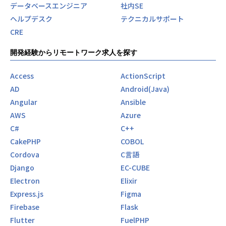
データベースエンジニア
社内SE
・サービスやサポートついての感想や意見が聞きやすく、自
ヘルプデスク
テクニカルサポート
治体の皆さんと一緒にサービスを育てている感じがする。
・利益優先ではなく、本当に必要とされるサービスを目的に
CRE
進んでいる。
・意見や要望を聞く機会が多く、サービスを改善し、顧客満
開発経験からリモートワーク求人を探す
足度を高めることにやりがいを感じる。
・「作ってみて評価される」ではなく「要望があって創る」
Access
ActionScript
だから喜ばれる。
AD
Android(Java)
・リリース後すぐにユーザのリアクションを確認することが
Angular
Ansible
できる。
AWS
Azure
■事業の注目度や、スビード感がすごい！
C#
C++
・多くの自治体にサービス提供できているので、地域や社会
CakePHP
COBOL
の課題解決に関われていると感じる。
Cordova
C言語
・注目されるサービスを運用しているという緊張感がもて
Django
EC-CUBE
る。
・事業やサービスが拡大していく過程が体験できる。
Electron
Elixir
・ベンチャー的なスピード感を持った仕事ができる。
Express.js
Figma
Firebase
Flask
■良いチームで仕事ができている！
Flutter
FuelPHP
・新サービス、新機能の開発にも関われて、企画や仕様につ