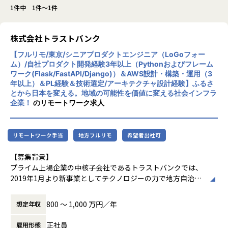
1件中 1件～1件
株式会社トラストバンク
【フルリモ/東京/シニアプロダクトエンジニア（LoGoフォー
ム）/自社プロダクト開発経験3年以上（Pythonおよびフレーム
ワーク(Flask/FastAPI/Django)）＆AWS設計・構築・運用（3
年以上）＆PL経験＆技術選定/アーキテクチャ設計経験】ふるさ
とから日本を変える。地域の可能性を価値に変える社会インフラ
企業！
のリモートワーク求人
リモートワーク手当
地方フルリモ
希望者出社可
【募集背景】
プライム上場企業の中核子会社であるトラストバンクでは、
2019年1月より新事業としてテクノロジーの力で地方自治体
に新しい働き方を提供し、地域を元気にしていくパブリテッ
ク事業を推進しています。
800 〜 1,000 万円／年
想定年収
【デジタルの力で行政と地域をアップデートするパブリテッ
正社員
雇用形態