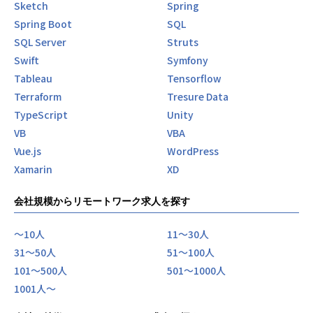
る自治体と契約し、76万点の各地の特産品などのお礼の品を
Sketch
Spring
掲載する「ふるさとチョイス」の月間PV数は2億PVを超えま
Spring Boot
SQL
す。
SQL Server
Struts
（※2024年10月時点）
Swift
Symfony
これまで培ってきた自治体ネットワークとメディア力を活か
Tableau
Tensorflow
して、ICTを通じて自治体職員の業務負担を軽減し、より付
Terraform
Tresure Data
加価値の高い住民サービスの提供を支援する「パブリテック
TypeScript
Unity
事業」や「地域通貨事業」など、多角的な事業を展開してい
VB
VBA
ます。
Vue.js
WordPress
地域創生のソリューションカンパニーとして、これらの既存
Xamarin
XD
事業の拡大を図るとともに、さらに世界に誇る多様な文化や
伝統、習慣を守り、地域経済の発展に一翼を担うべく、中長
会社規模からリモートワーク求人を探す
期の視点で地域課題を解決するための新事業へ投資をしてい
きます。
〜10人
11〜30人
31〜50人
51〜100人
【事業内容】
■ふるさと納税事業
101〜500人
501〜1000人
地域により多くの寄付金を届けるだけでなく、地域と寄付
1001人〜
者、地域と地域を繋げる取り組みを行っています。