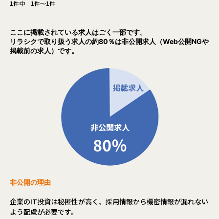
1件中 1件～1件
自治体通信という自治体向け専門媒体にも取り上げて頂いた
LoGoチャット、LoGoフォームの記事もあわせてみて頂きま
すと、どのようなプロダクトを取り扱っているかについての
ここに掲載されている求人はごく一部です。
イメージが沸きやすいかと思います。
リラシクで取り扱う求人の約80％は非公開求人（Web公開NGや
掲載前の求人）です。
県庁職員の「新しい働き方」を支える、自治体専用ビジネス
チャットの実力
自治体専用ビジネスチャットを導入し、「対話」の組織文化
をさらに強固に
その中でも、サービスローンチから約4年で、全国の約1/3の
自治体で導入されているLoGoフォームは、自治体職員だけ
ではなく、その地域に住む住民の皆さまにも利用されてお
り、日々の生活に根付いた、ミッションクリティカルなサー
ビスに成長しています。
利用自治体の拡大と、サービスの更なる進化のため、品質の
作り込みや技術的な解決策の提案・実現を行い、継続的な改
非公開の理由
善を実施していく、スクラムチームの開発者を増員募集して
います。
企業のIT投資は秘匿性が高く、採用情報から機密情報が漏れない
よう配慮が必要です。
【業務内容】