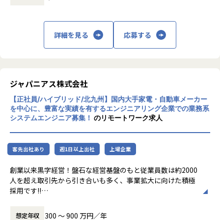
指して事業拡大を続けています。
詳細を見る
応募する
ジャパニアス株式会社
【正社員/ハイブリッド/北九州】国内大手家電・自動車メーカー
を中心に、豊富な実績を有するエンジニアリング企業での業務系
システムエンジニア募集！
のリモートワーク求人
客先出社あり
週1日以上出社
上場企業
創業以来黒字経営！盤石な経営基盤のもと従業員数は約2000
人を超え取引先から引き合いも多く、事業拡大に向けた積極
採用です!!
ご志向／ご希望に応じて、プロジェクトを決定しますので、
300 〜 900 万円／年
想定年収