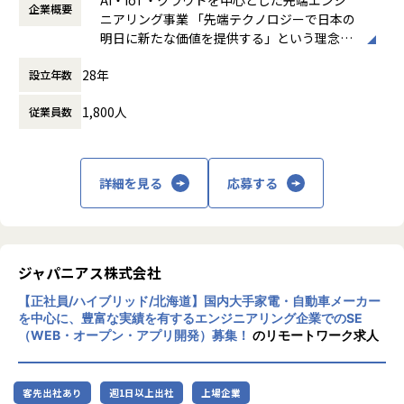
リーダーと営業は月に1度会議の場を設けており、情報共
企業概要
時間外労働の有無： 有（月平均20時間～30
ニアリング事業 「先端テクノロジーで日本の
有を行っております。
時間）
明日に新たな価値を提供する」という理念を
休憩時間： 60分
掲げ、当社はAI・IoT・クラウドをはじめとし
【業務の変更の範囲】
28年
設立年数
た先端テクノロジーの中で「ジャパニアスだ
無
からできること」を見出し、日本のエンジニ
1,800人
従業員数
アリング業界から必要とされ続ける会社を目
指して事業拡大を続けています。
詳細を見る
応募する
ジャパニアス株式会社
【正社員/ハイブリッド/北海道】国内大手家電・自動車メーカー
を中心に、豊富な実績を有するエンジニアリング企業でのSE
（WEB・オープン・アプリ開発）募集！
のリモートワーク求人
客先出社あり
週1日以上出社
上場企業