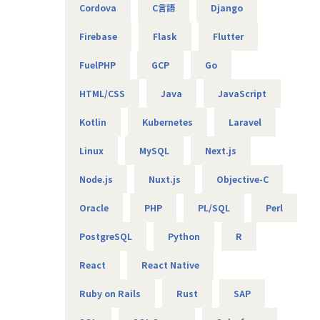
昇給は、基本給を上げていくため、賞与や残業代も必然的
Cordova
C言語
Django
に増えます。
Firebase
Flask
Flutter
★フォロー体制や研修制度/スタンバイ期間も給与100％保証
スタンバイ期間は、しっかりJ-collegeにて研修を準備。
FuelPHP
GCP
Go
ベテラン講師からリアルタイムで教わる事ができます！決
して放置しない会社です。
HTML/CSS
Java
JavaScript
AIの知見が増えたり資格取得をバックアップしています！
（AIエンジニアコース/IT パスポート試験+基本情報技術者試
Kotlin
Kubernetes
Laravel
験コース/AWS 中級コース など）
Linux
MySQL
Next.js
★定期的な技術者面談を実施
Node.js
Nuxt.js
Objective-C
1ヵ月半～2ヵ月に1度のペースで営業担当による技術者へ
の定期面談を実施。
Oracle
PHP
PL/SQL
Perl
不満・不安をヒアリングすると同時に、自分が歩んでいき
たいキャリアを共有し、スキルの向上とモチベーションの維
PostgreSQL
Python
R
持に繋げています。
React
React Native
★リーダーによるフォロー
経験のある技術者をリーダーに任命し、技術者のフォロー
Ruby on Rails
Rust
SAP
ができる体制を整えています。
リーダーと営業は月に1度会議の場を設けており、情報共