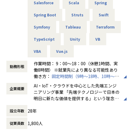
Salesforce
Scala
Spring
1ヵ月半～2ヵ月に1度のペースで営業担当による技術者へ
の定期面談を実施。
Spring Boot
Struts
Swift
不満・不安をヒアリングすると同時に、自分が歩んでいき
たいキャリアを共有し、スキルの向上とモチベーションの維
Symfony
Tableau
Terraform
持に繋げています。
TypeScript
Unity
VB
★リーダーによるフォロー
経験のある技術者をリーダーに任命し、技術者のフォロー
VBA
Vue.js
ができる体制を整えています。
リーダーと営業は月に1度会議の場を設けており、情報共
作業時間： 9：00～18：00（休憩1時間、実
勤務形態
有を行っております。
働8時間） ※就業先により異なる可能性あり
働き方：
固定時間制（9時～18時、10時～19
【業務の変更の範囲】
時など）
AI・IoT・クラウドを中心とした先端エンジ
無
企業概要
時間外労働の有無： 有（月平均20時間～30
ニアリング事業 「先端テクノロジーで日本の
時間）
明日に新たな価値を提供する」という理念を
休憩時間： 60分
掲げ、当社はAI・IoT・クラウドをはじめとし
28年
設立年数
た先端テクノロジーの中で「ジャパニアスだ
からできること」を見出し、日本のエンジニ
1,800人
従業員数
アリング業界から必要とされ続ける会社を目
指して事業拡大を続けています。