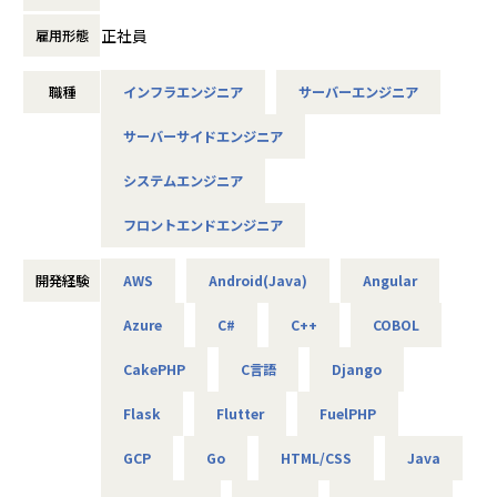
是非面接でお話しください！
正社員
雇用形態
◆取引業界
製造メーカー、通信キャリア、金融、流通、官公庁 等
職種
インフラエンジニア
サーバーエンジニア
◆プロジェクト例
サーバーサイドエンジニア
・ システム要件定義・設計（上流）SE
・ システム実装・テスト（下流）PG
システムエンジニア
※ご志向・ご希望に応じて、プロジェクトを決定します
※地元密着主義のため、地元の大手企業でのプロジェクト
フロントエンドエンジニア
を前提としています。
開発経験
AWS
Android(Java)
Angular
■魅力ポイント
Azure
C#
C++
COBOL
★転勤がない会社
地域愛採用を行っているため、基本的にご自宅から通える
CakePHP
C言語
Django
範囲でプロジェクトを選定。
家族と一緒に過ごすことができ、好きな地域で安心して働
Flask
Flutter
FuelPHP
けます。
GCP
Go
HTML/CSS
Java
★基本給がベースUPしていく
基本給で勝負している会社です！技術手当等で大きく見せ