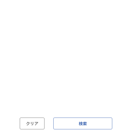
フレックス制（コアタイムあり）
フルフレックス制
裁量労働制
語学・国籍から探す
英語力必須
英語力尚可（英語活用環境あり）
外国籍の方OK
クリア
検索