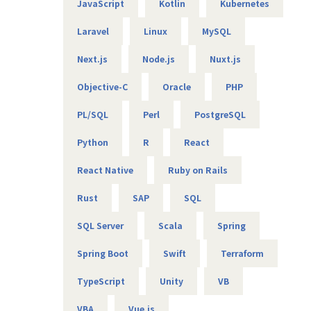
JavaScript
Kotlin
Kubernetes
ることをしておりません。
昇給は、基本給を上げていくため、賞与や残業代も必然的
Laravel
Linux
MySQL
に増えます。
Next.js
Node.js
Nuxt.js
★フォロー体制や研修制度/スタンバイ期間も給与100％保証
スタンバイ期間は、しっかりJ-collegeにて研修を準備。
Objective-C
Oracle
PHP
ベテラン講師からリアルタイムで教わる事ができます！決
して放置しない会社です。
PL/SQL
Perl
PostgreSQL
AIの知見が増えたり資格取得をバックアップしています！
（AIエンジニアコース/IT パスポート試験+基本情報技術者試
Python
R
React
験コース/AWS 中級コース など）
React Native
Ruby on Rails
★定期的な技術者面談を実施
Rust
SAP
SQL
1ヵ月半～2ヵ月に1度のペースで営業担当による技術者へ
の定期面談を実施。
SQL Server
Scala
Spring
不満・不安をヒアリングすると同時に、自分が歩んでいき
たいキャリアを共有し、スキルの向上とモチベーションの維
Spring Boot
Swift
Terraform
持に繋げています。
TypeScript
Unity
VB
★リーダーによるフォロー
経験のある技術者をリーダーに任命し、技術者のフォロー
VBA
Vue.js