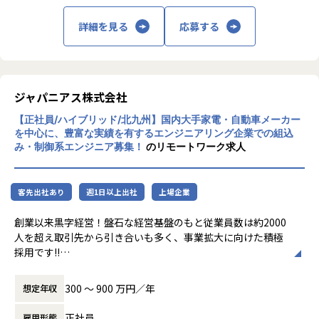
詳細を見る
応募する
ジャパニアス株式会社
【正社員/ハイブリッド/北九州】国内大手家電・自動車メーカー
を中心に、豊富な実績を有するエンジニアリング企業での組込
み・制御系エンジニア募集！
のリモートワーク求人
客先出社あり
週1日以上出社
上場企業
創業以来黒字経営！盤石な経営基盤のもと従業員数は約2000
人を超え取引先から引き合いも多く、事業拡大に向けた積極
採用です!!
ご志向／ご希望に応じて、プロジェクトを決定しますので、
300 〜 900 万円／年
想定年収
是非面接でお話しください！
正社員
雇用形態