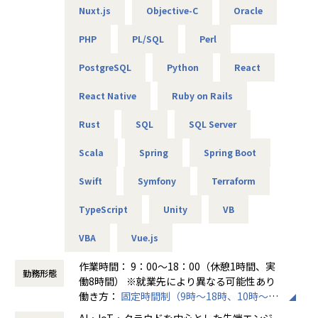
昇給は、基本給を上げていくため、賞与や残業代も必然的
Nuxt.js
Objective-C
Oracle
に増えます。
PHP
PL/SQL
Perl
★フォロー体制や研修制度/スタンバイ期間も給与100％保証
スタンバイ期間は、しっかりJ-collegeにて研修を準備。
PostgreSQL
Python
React
ベテラン講師からリアルタイムで教わる事ができます！決
して放置しない会社です。
React Native
Ruby on Rails
AIの知見が増えたり資格取得をバックアップしています！
Rust
SQL
SQL Server
（AIエンジニアコース/IT パスポート試験+基本情報技術者試
験コース/AWS 中級コース など）
Scala
Spring
Spring Boot
★定期的な技術者面談を実施
Swift
Symfony
Terraform
1ヵ月半～2ヵ月に1度のペースで営業担当による技術者へ
の定期面談を実施。
TypeScript
Unity
VB
不満・不安をヒアリングすると同時に、自分が歩んでいき
たいキャリアを共有し、スキルの向上とモチベーションの維
VBA
Vue.js
持に繋げています。
作業時間： 9：00～18：00（休憩1時間、実
勤務形態
★リーダーによるフォロー
働8時間） ※就業先により異なる可能性あり
経験のある技術者をリーダーに任命し、技術者のフォロー
働き方：
固定時間制（9時～18時、10時～19
ができる体制を整えています。
時など）
AI・IoT・クラウドを中心とした先端エンジ