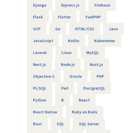
■魅力ポイント
Django
Express.js
Firebase
★転勤がない会社
地域愛採用を行っているため、基本的にご自宅から通える
Flask
Flutter
FuelPHP
範囲でプロジェクトを選定。
家族と一緒に過ごすことができ、好きな地域で安心して働
GCP
Go
HTML/CSS
Java
けます。
JavaScript
Kotlin
Kubernetes
★基本給がベースUPしていく
基本給で勝負している会社です！技術手当等で大きく見せ
Laravel
Linux
MySQL
ることをしておりません。
昇給は、基本給を上げていくため、賞与や残業代も必然的
Next.js
Node.js
Nuxt.js
に増えます。
Objective-C
Oracle
PHP
★フォロー体制や研修制度/スタンバイ期間も給与100％保証
スタンバイ期間は、しっかりJ-collegeにて研修を準備。
PL/SQL
Perl
PostgreSQL
ベテラン講師からリアルタイムで教わる事ができます！決
して放置しない会社です。
Python
R
React
AIの知見が増えたり資格取得をバックアップしています！
React Native
Ruby on Rails
（AIエンジニアコース/IT パスポート試験+基本情報技術者試
験コース/AWS 中級コース など）
Rust
SQL
SQL Server
★定期的な技術者面談を実施