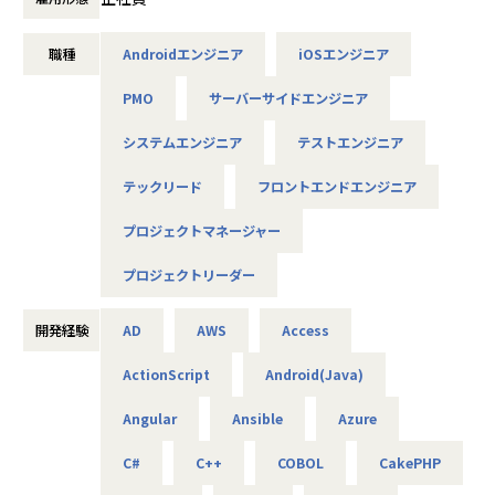
◆取引業界
製造メーカー、通信キャリア、金融、流通、官公庁 等
職種
Androidエンジニア
iOSエンジニア
◆プロジェクト例
PMO
サーバーサイドエンジニア
・ システム要件定義・設計（上流）SE
・ システム実装・テスト（下流）PG
システムエンジニア
テストエンジニア
※ご志向・ご希望に応じて、プロジェクトを決定します
※地元密着主義のため、地元の大手企業でのプロジェクト
テックリード
フロントエンドエンジニア
を前提としています。
プロジェクトマネージャー
■魅力ポイント
プロジェクトリーダー
★転勤がない会社
地域愛採用を行っているため、基本的にご自宅から通える
開発経験
AD
AWS
Access
範囲でプロジェクトを選定。
家族と一緒に過ごすことができ、好きな地域で安心して働
ActionScript
Android(Java)
けます。
Angular
Ansible
Azure
★基本給がベースUPしていく
基本給で勝負している会社です！技術手当等で大きく見せ
C#
C++
COBOL
CakePHP
ることをしておりません。