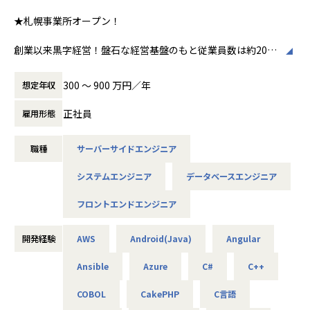
★札幌事業所オープン！
創業以来黒字経営！盤石な経営基盤のもと従業員数は約2000
人を超え取引先から引き合いも多く、事業拡大に向けた積極
採用です!!
300 〜 900 万円／年
想定年収
ご志向／ご希望に応じて、プロジェクトを決定しますので、
正社員
雇用形態
是非面接でお話しください！
職種
サーバーサイドエンジニア
◆取引業界
製造メーカー、通信キャリア、金融、流通、官公庁 等
システムエンジニア
データベースエンジニア
◆プロジェクト例
フロントエンドエンジニア
・ システム要件定義・設計（上流）SE
・ システム実装・テスト（下流）PG
※ご志向・ご希望に応じて、プロジェクトを決定します
開発経験
AWS
Android(Java)
Angular
※地元密着主義のため、地元の大手企業でのプロジェクト
Ansible
Azure
C#
C++
を前提としています。
COBOL
CakePHP
C言語