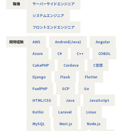
職種
サーバーサイドエンジニア
◆取引業界
製造メーカー、通信キャリア、金融、流通、官公庁 等
システムエンジニア
◆プロジェクト例
フロントエンドエンジニア
・ システム要件定義・設計（上流）SE
・ システム実装・テスト（下流）PG
※ご志向・ご希望に応じて、プロジェクトを決定します
開発経験
AWS
Android(Java)
Angular
※地元密着主義のため、地元の大手企業でのプロジェクト
Azure
C#
C++
COBOL
を前提としています。
CakePHP
Cordova
C言語
■魅力ポイント
Django
Flask
Flutter
★転勤がない会社
地域愛採用を行っているため、基本的にご自宅から通える
FuelPHP
GCP
Go
範囲でプロジェクトを選定。
家族と一緒に過ごすことができ、好きな地域で安心して働
HTML/CSS
Java
JavaScript
けます。
Kotlin
Laravel
Linux
★基本給がベースUPしていく
基本給で勝負している会社です！技術手当等で大きく見せ
MySQL
Next.js
Node.js
ることをしておりません。