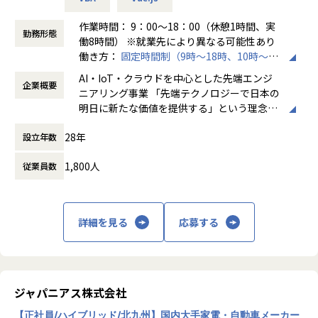
ができる体制を整えています。
リーダーと営業は月に1度会議の場を設けており、情報共
作業時間： 9：00～18：00（休憩1時間、実
勤務形態
有を行っております。
働8時間） ※就業先により異なる可能性あり
働き方：
固定時間制（9時～18時、10時～19
【業務の変更の範囲】
時など）
AI・IoT・クラウドを中心とした先端エンジ
無
企業概要
時間外労働の有無： 有（月平均20時間～30
ニアリング事業 「先端テクノロジーで日本の
時間）
明日に新たな価値を提供する」という理念を
休憩時間： 60分
掲げ、当社はAI・IoT・クラウドをはじめとし
28年
設立年数
た先端テクノロジーの中で「ジャパニアスだ
からできること」を見出し、日本のエンジニ
1,800人
従業員数
アリング業界から必要とされ続ける会社を目
指して事業拡大を続けています。
詳細を見る
応募する
ジャパニアス株式会社
【正社員/ハイブリッド/北九州】国内大手家電・自動車メーカー