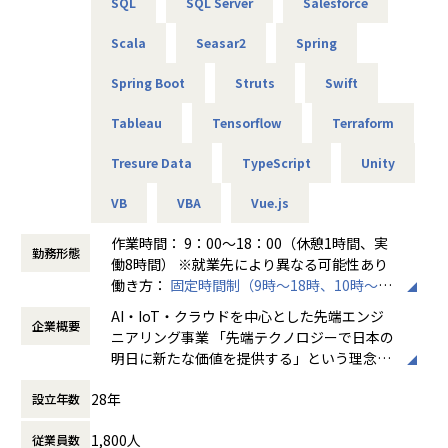
SQL
SQL Server
Salesforce
有を行っております。
Scala
Seasar2
Spring
【業務の変更の範囲】
無
Spring Boot
Struts
Swift
Tableau
Tensorflow
Terraform
Tresure Data
TypeScript
Unity
VB
VBA
Vue.js
作業時間： 9：00～18：00（休憩1時間、実
勤務形態
働8時間） ※就業先により異なる可能性あり
働き方：
固定時間制（9時～18時、10時～19
時など）
AI・IoT・クラウドを中心とした先端エンジ
企業概要
時間外労働の有無： 有（月平均20時間～30
ニアリング事業 「先端テクノロジーで日本の
時間）
明日に新たな価値を提供する」という理念を
休憩時間： 60分
掲げ、当社はAI・IoT・クラウドをはじめとし
28年
設立年数
た先端テクノロジーの中で「ジャパニアスだ
からできること」を見出し、日本のエンジニ
1,800人
従業員数
アリング業界から必要とされ続ける会社を目