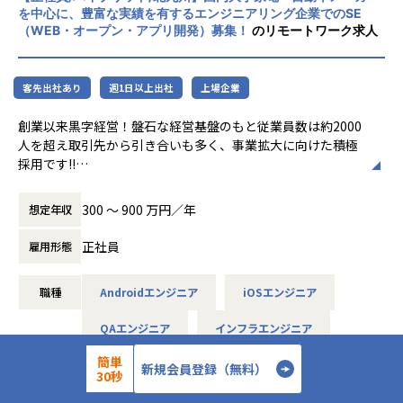
を中心に、豊富な実績を有するエンジニアリング企業でのSE
（WEB・オープン・アプリ開発）募集！
のリモートワーク求人
客先出社あり
週1日以上出社
上場企業
創業以来黒字経営！盤石な経営基盤のもと従業員数は約2000
人を超え取引先から引き合いも多く、事業拡大に向けた積極
採用です!!
ご志向／ご希望に応じて、プロジェクトを決定しますので、
300 〜 900 万円／年
想定年収
是非面接でお話しください！
正社員
雇用形態
◆取引業界
製造メーカー、通信キャリア、金融、流通、官公庁 等
職種
Androidエンジニア
iOSエンジニア
◆プロジェクト例
QAエンジニア
インフラエンジニア
・ システム要件定義・設計（上流）SE
・ システム実装・テスト（下流）PG
簡単
サーバーエンジニア
新規会員登録（無料）
※ご志向・ご希望に応じて、プロジェクトを決定します
30秒
※地元密着主義のため、地元の大手企業でのプロジェクト
サーバーサイドエンジニア