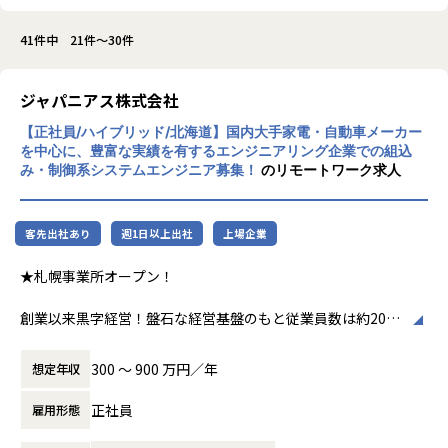
41件中 21件～30件
ジャパニアス株式会社
【正社員/ハイブリッド/北海道】国内大手家電・自動車メーカー
を中心に、豊富な実績を有するエンジニアリング企業での組込
み・制御系システムエンジニア募集！
のリモートワーク求人
客先出社あり
週1日以上出社
上場企業
★札幌事業所オープン！
創業以来黒字経営！盤石な経営基盤のもと従業員数は約2000
人を超え取引先から引き合いも多く、事業拡大に向けた積極
採用です!!
300 〜 900 万円／年
想定年収
ご志向／ご希望に応じて、プロジェクトを決定しますので、
正社員
雇用形態
是非面接でお話しください！