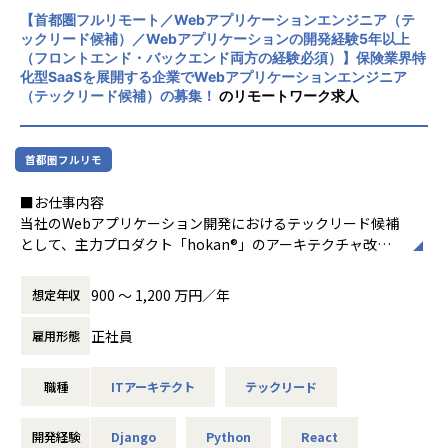
いて自分の意見も言えること。
【首都圏フルリモート／Webアプリケーションエンジニア（テ
・得意分野や関わりたい業務には積極的にアサインしてくれ
ックリード候補）／Webアプリケーションの開発経験5年以上
る。
■組織のビジョン/ミッション
（フロントエンド・バックエンド両方の経験必須）】保険業界特
・他チーム同士でもお互いに協力しやすい環境
「日本のビジネスパーソンに感動を与えよう」
化型SaaSを展開する企業でWebアプリケーションエンジニア
（テックリード候補）の募集！
のリモートワーク求人
・ポジションに関係なく様々な業務を経験できる
当社の統合HCMソリューション 「POSITIVE」 は、25年を超
・メンバー全員が何事にも協力的で一体感がある、同じ方向
える実績と 3,000社以上の導入実績を誇り、業界トップクラ
を向いている
スのシェアを確立しています。
・積極性やチャレンジを推奨し、多少の失敗は気にしない
しかし、HRの世界は今、急速な技術革新の波を迎えており
首都圏フルリモ
・メンバー同士が積極的にサポートしてくれるので、リモー
ます。私たちは、新たなHRプロダクトの開発を通じて、さら
■お仕事内容
トワークを感じさせない距離の近さで助け合いながら働け
なるビジネス成長と顧客価値の向上を目指します。
当社のWebアプリケーション開発におけるテックリード候補
る。
プロダクトデザインとソフトウェア/クラウドエンジニアリン
として、主力プロダクト「hokan®︎」のアーキテクチャ改善
グの力を結集し、HR領域における真に価値あるプロダクト
から、
【会社について】
を創造します。
新機能開発における技術選定、プロトタイピングまで、hoka
トラストバンクは、2012年に設立。第2創業期を迎えるITベ
従来の枠を超えた利便性と体験価値を提供し、ビジネスパー
900 〜 1,200 万円／年
想定年収
nの事業全体を技術面からリードしていただきます。
ンチャー企業です。
ソンの生産性向上と成長を支援することがミッションです。
開発の現場に深く入りながら、エンジニアチーム全体の技術
「自立した持続可能な地域をつくる」というビジョンのも
正社員
雇用形態
的な方向性を示し、プロダクトの品質・スピード・スケーラ
と、「ヒト」「モノ」「おカネ」「情報」を日本中に循環さ
ビリティを高める役割を期待しています。
せることで地域活性化の取り組みをしています。
■働く環境
職種
ITアーキテクト
テックリード
そして、そんな想いから生まれたのがふるさと納税総合サイ
エンジニア同士の1on1や技術勉強会を定期的に開催し、風
＜業務詳細＞
ト 「ふるさとチョイス」 です。
通しの良い職場です。
・Webアプリケーションのアーキテクチャ設計、リファクタ
ふるさと納税事業では、全国の90％以上となる1700を超え
リモートワークやフレックスタイム制を活用し、エンジニア
開発経験
Django
Python
React