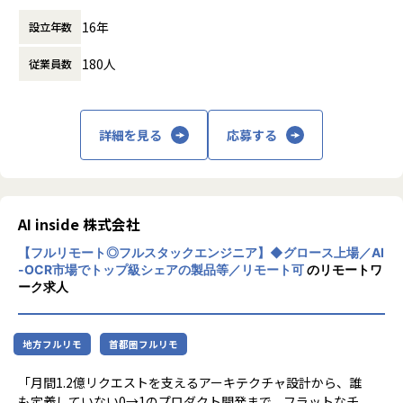
既存メンバーと連携しながら、インフラ領域を主体的に推進
（コアタイムあり 11：00 ～ 16：00） フレキ
プ企業など様々な方が在籍しており、
16年
いただくことを期待しています。
設立年数
シブルタイム （07:00～22:00）
保険業界未経験の方も多く在籍しております。
将来的には、IaC導入や標準アーキテクチャ策定など、AI基盤
働き方：
フレックス制（コアタイムあり）
180人
従業員数
の中核を担う存在へ成長いただける環境です。
時間外労働の有無： 有（月平均20時間）
開発責任者は、これまでシステム開発会社で保険業界向けの
休憩時間： 60分
開発をしてきたこともあり、
【具体的な業務内容】
保険業界に関する知見やノウハウは社内でも蓄積されている
・クラウドアーキテクチャ設計（Azure案件が中心）
状況ですので、業界知見はなくとも問題ございません。
詳細を見る
応募する
・ネットワーク／セキュリティ設計
・IAM設計およびガバナンス設計
【業務の変更の範囲】
・AIサービス導入時の構成設計
会社の規定に準ずる
・コンテナ基盤設計（AKS／EKS等）
・CI/CD環境設計
AI inside 株式会社
・運用設計および改善提案
【フルリモート◎フルスタックエンジニア】◆グロース上場／AI
・コスト最適化・パフォーマンス改善
-OCR市場でトップ級シェアの製品等／リモート可
のリモートワ
・IaC導入および標準化推進（今後強化予定）
ーク求人
■募集背景
地方フルリモ
首都圏フルリモ
BTMAIZは、「日本をAI先進国に。人生を豊かに。」という
ミッションのもと、2025年1月に創業したAI社会実装企業で
「月間1.2億リクエストを支えるアーキテクチャ設計から、誰
す。
も定義していない0→1のプロダクト開発まで。フラットなチ