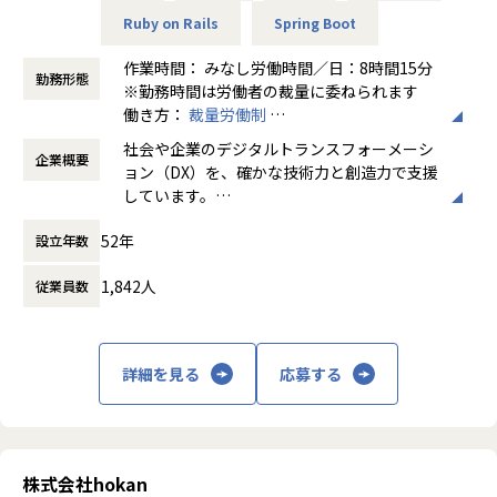
・技術に対して好奇心旺盛な方
・サービスやサポートついての感想や意見が聞きやすく、自
・アーキテクト、テックリードとしてプロジェクトを牽引
Ruby on Rails
Spring Boot
治体の皆さんと一緒にサービスを育てている感じがする。
し、チームの技術力向上を推進
作業時間： みなし労働時間／日：8時間15分
・利益優先ではなく、本当に必要とされるサービスを目的に
勤務形態
■このポジションから参画して描く事が出来るキャリア
※勤務時間は労働者の裁量に委ねられます
進んでいる。
アジャイル開発を採用し、デイリースクラムや週次の振り返
SREやAIなどの特定領域の横断組織の技術リーダーや、製品
働き方：
裁量労働制
・意見や要望を聞く機会が多く、サービスを改善し、顧客満
りを行いながら開発を進めます。
開発チームのリーダーなど。
時間外労働の有無： 有（月平均10時間～30
足度を高めることにやりがいを感じる。
プロダクトマネージャー、デザイナー、エンジニアが密に連
社会や企業のデジタルトランスフォーメーシ
企業概要
時間）
・「作ってみて評価される」ではなく「要望があって創る」
携し、ユーザー価値の最大化を目指します。
ョン（DX）を、確かな技術力と創造力で支援
【業務の変更の範囲】
休憩時間： 60分
だから喜ばれる。
技術選定やアーキテクチャの議論にはエンジニア全員が積極
しています。
会社の規定に準ずる
・リリース後すぐにユーザのリアクションを確認することが
的に関与できます。
先進的な情報技術をベースに、日本の金融機
できる。
52年
設立年数
関や製造業のトップクラスの企業と直接取引
し、事業環境の変化に呼応するITソリューシ
■事業の注目度や、スビード感がすごい！
■本ポジションの魅力
1,842人
従業員数
ョンを提供しています。
・多くの自治体にサービス提供できているので、地域や社会
大企業向けの新規プロダクト開発に初期フェーズから関与で
の課題解決に関われていると感じる。
きます。
・注目されるサービスを運用しているという緊張感がもて
・ 「ゼロからの設計」 に関与し、技術選定やアーキテクチ
る。
ャ設計の根幹を担える・大企業向けプロダクト開発のファー
詳細を見る
応募する
・事業やサービスが拡大していく過程が体験できる。
ストリリースに携わることで、
・ベンチャー的なスピード感を持った仕事ができる。
設計・技術選定のスキルを磨き、アーキテクトやテックリ
ードとして成長できる
■良いチームで仕事ができている！
・HRベンダーとして、多数の導入実績を誇るドメインスペシ
株式会社hokan
・新サービス、新機能の開発にも関われて、企画や仕様につ
ャリストのメンバーとともに開発を推進できる