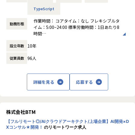
リング、技術的負債の解消
る自治体と契約し、76万点の各地の特産品などのお礼の品を
が裁量を持って働ける環境を整えています。
・新機能開発における技術選定、設計、実装及び開発リード
掲載する「ふるさとチョイス」の月間PV数は2億PVを超えま
学習支援や勉強会・カンファレンス参加支援も充実してお
TypeScript
・スケーラビリティや技術的負債の解消など、高度な技術課
す。
り、スキルアップを目指すエンジニアに最適な環境です。
題の特定と解決
作業時間： コアタイム：なし フレキシブルタ
（※2024年10月時点）
技術力向上のための1on1や2on1の実施、自社のテックブロ
勤務形態
・開発プロセスの最適化及びAIツール活用やテスト自動化に
イム：5:00~24:00 標準労働時間：1日あたり8
グへの積極的な投稿など、新たな取り組みにもチャレンジし
よる生産性向上施策の推進
時間
これまで培ってきた自治体ネットワークとメディア力を活か
ています。
・チームメンバーのコードレビューや1on1、勉強会などを
働き方：
フルフレックス制
して、ICTを通じて自治体職員の業務負担を軽減し、より付
10年
通じた、チーム全体の技術力底上げと技術文化醸成
設立年数
時間外労働の有無： 有（月平均20時間）
加価値の高い住民サービスの提供を支援する「パブリテック
【業務の変更の範囲】
休憩時間： 60分
事業」や「地域通貨事業」など、多角的な事業を展開してい
当社の指示する業務全般
96人
従業員数
ます。
■採用背景
当社が提供する保険代理店向け顧客・契約管理サービス「ho
地域創生のソリューションカンパニーとして、これらの既存
kan®︎」は、2018年のリリースから顧客を拡大し、
事業の拡大を図るとともに、さらに世界に誇る多様な文化や
詳細を見る
応募する
ありがたいことに年々お問い合わせも好調に推移しており、
伝統、習慣を守り、地域経済の発展に一翼を担うべく、中長
導入社数は400社を突破しております。
期の視点で地域課題を解決するための新事業へ投資をしてい
2023年にはシリーズBラウンドとして総額約15億円の資金調
きます。
達を実施し、新たなエンタープライズ企業との契約や保険会
社への導入が決定し、
【事業内容】
株式会社BTM
保険業界全体の変革に向けた動きが加速しています。
■ふるさと納税事業
【フルリモート◎/AIクラウドアーキテクト/上場企業】AI開発×D
地域により多くの寄付金を届けるだけでなく、地域と寄付
Xコンサル★開発！
のリモートワーク求人
現在開発メンバーは30名を超え、安定した開発体制を築けて
者、地域と地域を繋げる取り組みを行っています。
いる一方で、今後AIネイティブな開発環境において競争力を