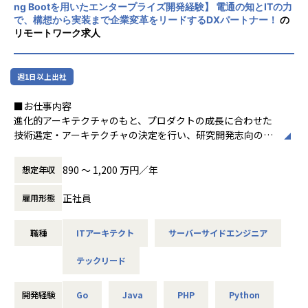
お客さまや弥生の成長スピードを大きく向上させるうえで新
る機能開発の提案
ng Bootを用いたエンタープライズ開発経験】 電通の知とITの力
とができる数少ない企業です！
サービスが求められる中、
で、構想から実装まで企業変革をリードするDXパートナー！
の
エンジニア組織は生産性向上を加速する必要があります。
【パブリテック事業部 / プロダクトチームの文化】
リモートワーク求人
技術方針検討や生産性向上の取り組みを全社横断で加速させ
・パブリテック事業部では、「ビジネスチーム」と「プロダ
るために体制を強化します。
クトチーム」があり、双方の得意分野を活かしながら進化を
続けています
週1日以上出社
・些細なことでも感謝の言葉を伝え合い、また困難には一体
■配属先チームの特徴】
となって立ち向かう文化があります
■お仕事内容
プラットフォーム開発本部のプラットフォームエンジニアリ
・マネージャーはいますが、上下関係のないフラットな組織
進化的アーキテクチャのもと、プロダクトの成長に合わせた
ング部はCTO直轄の部署です。
で、組織やプロダクトにとってどんな価値をもたらせるかを
技術選定・アーキテクチャの決定を行い、研究開発志向のプ
CTOと連携しながら全社横断の施策の検討やデリバリを行い
自ら考えるなど、自己管理が求められます
ロダクト開発を推進します。
ます。
・役割はありますが、組織やプロダクト全体を考えて、役割
本プロダクトはマルチプロダクト戦略で推進します。人事領
890 〜 1,200 万円／年
想定年収
を超えた協力関係を築く文化があります
域を複数のプロダクトモジュールに分割し、それぞれ独立し
・直接的な利用者である自治体さんとの距離が近く、たくさ
て開発・継続的にリリースを行います。大企業向けのプロダ
正社員
雇用形態
■チーム人数
んの感謝とたくさんの要望に囲まれます
クト開発において、グランドデザインの構築から携わること
2025/09/01時点：9名
・金銭的な支援を始め、学習を推奨し、学んだことを積極的
ができる貴重な機会です。
職種
ITアーキテクト
サーバーサイドエンジニア
に活かせます
・次世代HRプロダクトのバックエンドアーキテクチャの設
計・実装
■活躍しているメンバーの経歴／特徴等
テックリード
【業務・職場環境の魅力】
・フロントエンジニア、クラウドエンジニアと連携し、HR体
・自己組織化できており、自発的に物事に取り組める方
■ユーザとの距離が近い！
験を最大化するシステムの構築
・既存への敬意を持ちながら、常に最適な方法で改善を繰り
・利用者とLoGoチャットを通じて繋がっているため距離感
・パフォーマンス、スケーラビリティ、セキュリティを考慮
開発経験
Go
Java
PHP
Python
返していける方
が近い。
した設計・技術選定