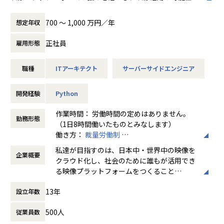
最高難易度の0→1チャレンジ
実用的なソリューションへと変換することで
・月間平均1.2億回を超えるリクエストが飛び交う、極大トラ
新しい事業領域を切り拓いていくことが、このチームのミッ
700 〜 1,000 万円／年
想定年収
フィックをさばく高度なシステム構築経験
ションです。
正社員
雇用形態
Safieプラットフォームを通じたソリューション開発を広げて
■メンバー構成
いくための中心的な役割を担い、事業領域ごと
開発チームは、5名程度の小チーム（ユニット）に分割され
職種
ITアーキテクト
サーバーサイドエンジニア
に必要とされる価値を具現化してプロダクトに落とし込むフ
た、フラットな組織構成です。
ェーズに携わっていただけます。
チームのミッション内においては全ての意思決定がチーム内
新部署での取り組みであるため、既にある仕様通りに実装す
開発経験
Python
で行われます。
るのではなく、技術検証や要件整理の段階から主体となって
関わり、
作業時間： 労働時間の定めはありません。
勤務形態
ゼロから最適なアーキテクチャやアプローチを検討すること
（1日8時間働いたものとみなします）
■参考URL
にチャレンジしていただけます。
働き方：
裁量労働制
・AI inside のプロダクトについて
時間外労働の有無： 有（月平均16時間）
- Leapnet｜https://leapnet.com/
私達が目指すのは、日本中・世界中の映像を
特定の技術領域に閉じることなく、ユーザーの課題を起点と
企業概要
休憩時間： 60分
- DX Suite｜https://inside.ai/dx-suite
クラウド化し、社会のために誰もが活用でき
した社会で実際に機能する価値あるプロダクトをつくりたい
- AI inside Cube｜https://inside.ai/cube
る映像プラットフォームをつくること
方、
AIを含む新しい技術も適切に取り入れながら開発に向き合い
・News room｜ https://inside.ai/news
13年
設立年数
展開するサービス Safie（セーフィー）は、
たい方に適した環境です。
プレスリリースなど、AI inside に関する最新情報をお届けい
現地へ行かずともスマホやPCでいつでもどこ
500人
たします！
従業員数
でも映像を確認できる、クラウド録画サービ
＜取り組み事例＞
スシェアNo.1（※）の映像プラットフォーム