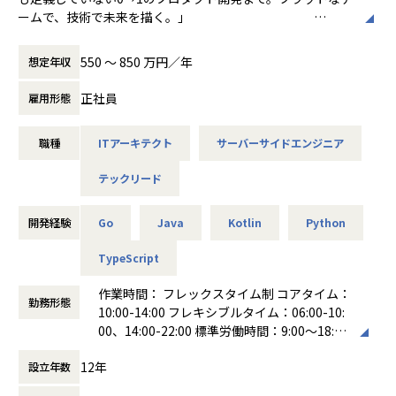
現在、日本では少子高齢化が進行し、生産年齢人口は1995年
ームで、技術で未来を描く。」
の約8,700万人をピークに減少を続け、2040年には約6,000万
人まで減少すると推計されています。特に地方企業では深刻
■お仕事内容
な人手不足や採用難が経営課題となっており、限られた人材
550 〜 850 万円／年
想定年収
「DX Suite」「AnyData Vision」「AnyData Forecast」の
で生産性を高めることが急務です。
新規機能開発・改善に携わっていただきます。
その解決策の一つが、AIの社会実装です。
正社員
雇用形態
プロダクトの「ビジョン策定→仕様詳細化→設計→実装→テ
AIは単なる効率化ツールではなく、日本企業の競争力を支え
スト→リリース」まで、一貫して携わります。
る基盤技術です。
職種
ITアーキテクト
サーバーサイドエンジニア
しかし、多くの企業が「どこにAIを活用すべきか」「PoCで
AIプラットフォームを目指し、自律的で率直なコミュニケー
終わらせず成果にどうつなげるか」という壁に直面していま
テックリード
ション、
す。
開発スピードの向上等に取り組んで行きます。
私たちは、企業の現場に入り込み、AIを“成果”まで届ける実
全ての意思決定はチームで行われるフラットな組織構造で
開発経験
Go
Java
Kotlin
Python
装型のAIソリューションを提供しています。
す。
その成果を支えるのが、安全かつ持続可能なクラウド基盤で
チャレンジする意欲があれば、どこまでも幅広い業務領域に
TypeScript
す。
携わっていただけます。
事業拡大に伴い、AIソリューションを支えるクラウド基盤の
作業時間： フレックスタイム制 コアタイム：
設計を担う
勤務形態
10:00-14:00 フレキシブルタイム：06:00-10:
＜業務イメージ＞
AIクラウドアーキテクトを募集します。
00、14:00-22:00 標準労働時間：9:00～18:00
・ロードマップ策定
※始業・終業時刻、中抜けを自ら調整可能で
・技術選定（フレームワーク、ミドルウェア、その他開発ツ
12年
設立年数
す。
ール等）
■ご入社の流れ
働き方：
フレックス制（コアタイムあり）
・アーキテクチャ設計（マイクロサービスアーキテクチャ）
親会社の株式会社BTMにご入社いただき、BTMAIZへ出向と