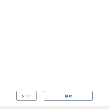
フルフレックス制
裁量労働制
語学・国籍から探す
英語力必須
英語力尚可（英語活用環境あり）
外国籍の方OK
クリア
検索