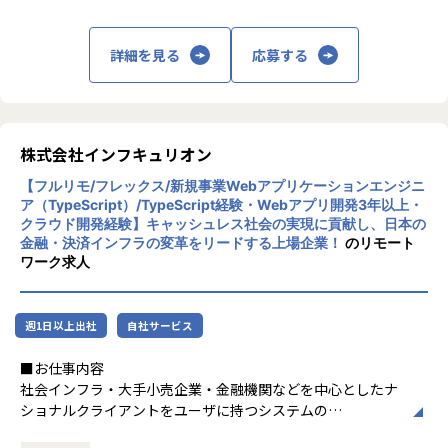
・車両管理・物流現場DX：AI搭載のクラウド録画カメラを用
━━ 「No More Tools, Work with Buddy」の世界観につい
です
いたナンバープレート認証システムを、物流拠点や建設現場
て ━━
のゲート管理と統合。
詳細を見る
応募する
代表取締役社長CEO 渡久地 択 の単独記事を含む、会社全体 /
遠隔確認だけでなく、解析技術やAIと連携さ
高価な専用センサーや現地サーバーを必要とせず、クラウ
対談記事も是非ご覧ください！
せることで、人間の意思決定をアシストし、
ド上での車両識別・入退場ログの自動化を実現。
・note｜https://note.com/aiinside
社会課題の解決を支援していきます。
・小売・店舗DX：POSレジのデータと映像を同期させること
で、不正検知やレジ待ち解消など、ロス対策といった店舗課
-「未来の常識」を、今、体現できる場所へ──AI inside が
株式会社インフキュリオン
題を解決し、
麻布台ヒルズ新オフィスに創り出す「No More Tools, Work
現場のオペレーション最適化を支援する商用ソリューショ
with Buddy」の世界
【フルリモ/フレックス/新規事業Webアプリケーションエンジニ
ンの検討・提供。
ア（TypeScript）/TypeScript経験・Webアプリ開発3年以上・
https://note.com/aiinside/n/n319f58500bf1
・現場コミュニケーションDX：外部サービスを連携すること
クラウド開発経験】キャッシュレス社会の実現に貢献し、日本の
で、現場の「声」と「映像」を統合し、遠隔地からでも的確
金融・決済インフラの変革をリードする上場企業！
のリモート
- “Work with Buddy”を体現する次世代オフィスへ。AI insid
な指示や状況把握を可能にするシステムを構築。
ワーク求人
e、本社を麻布台ヒルズへ移転
・公共・社会インフラ： 人流分析AIを用いた公共空間の利用
https://note.com/aiinside/n/n26b672062f93
状況可視化や、都市開発における実態調査など、行政や自治
体と連携した社会課題解決をデータドリブンに実装。
週1日以上出社
自社サービス
- 場所も働き方も、“次の当たり前”に──移転プロジェクト
・その他：最新のLLM（大規模言語モデル）を用いた「映像
メンバーの挑戦と構想
×〇〇」ソリューションの創出など、自社プラットフォーム
■お仕事内容
https://note.com/aiinside/n/n3e4be78129d3
が持つ膨大なアセットをベースに、
社会インフラ・大手小売企業・金融機関などを中心としたナ
次世代のサービスを定義から実装までを推進するプロジェ
ショナルクライアントをユーザに持つシステムの
-「No More Tools, Work with Buddy」AIエージェントによ
クトが多数進行中。
企画から設計・開発・テスト・リリース、運用・保守を担当
り人々の働き方が変わる：AI inside Conference 2024が示し