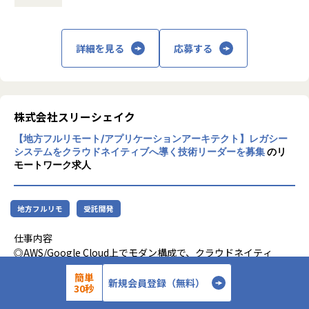
時間外労働の有無： 有（月平均20時間～30
時間）
映像活用の可能性が広がる中、お客様の業務課題はより高度
▼下記業務もご経験・ご希望に合わせてお任せします
休憩時間： 60分
かつ多様になってきています。
・ より効率良くプロジェクトを進めるためのツール選定・導
詳細を見る
応募する
また、AI 技術の発展によって実現できるソリューションの幅
入企画・推進
は広がっています。
・ 担当領域におけるユーザーや外部パートナー、グループ会
こうした環境の中で、今後さらに深い価値提供を実現し高付
社、関連部?等の社内外を含むステークホルダーとの交渉・
加価値なサービスを届けていくため、
調整
2025年度より「ソリューション開発部」を新たに設立いたし
株式会社スリーシェイク
ました。
【地方フルリモート/アプリケーションアーキテクト】レガシー
■ポジションの魅力
システムをクラウドネイティブへ導く技術リーダーを募集
のリ
新設されたこの部署では、「顧客課題を起点とした価値創
・ 日本を代表する大手企業とのプロジェクト経験ができる
モートワーク求人
出」と「プロダクトの可能性を広げるための技術的チャレン
相対しているクライアントは売上数千億規模、数百～数千万
ジ」の両立を目指しています。
ユーザーを持つ、日本を代表する大手企業が中心です。
業界をリードする基盤を活かしながら、ソリューション開発
開発規模も数百万～数億円、PJ期間は数ヶ月という大規模な
地方フルリモ
受託開発
を推進し、私たちと共に映像の新しい可能性を切り拓いてい
プロジェクトの上流からプロジェクトに携わることができま
ただけるエンジニアを募集します！
す。
仕事内容
また、toCプロダクトに導入される金融サービスのため裾野
◎AWS/Google Cloud上でモダン構成で、クラウドネイティ
が広く、街中や家族、SNSなど
ブアプリケーション開発が経験できる
■部署の今後の目標・現在の目標
身近なところで利用する姿を見る面白さや達成感も得られま
簡単
◎SREのエキスパート達との協働を介したインフラ・運用視
新規会員登録（無料）
ソリューション開発部では、今後の展望として個別の顧客課
す。
30秒
点の習得、市場価値の高い「アーキテクト」への成長
題を解決するだけでなく、そこから得られた知見を汎用化し
650 〜 1,200 万円／年
想定年収