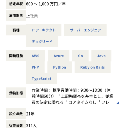
していただきます。
た指針
600 〜 1,000 万円／年
想定年収
＜主な業務内容＞
一般的なSIerとは異なり、構築するシステムは当社事業の位
https://note.com/aiinside/n/nd000e569a946
・顧客・市場の課題を理解し、最適な技術アプローチを検討
置づけとなります。
正社員
雇用形態
・API / SDK / 内部システムなど各種リソースを活用した機能
サービス構築の初期フェーズでは当社のスタンスを維持しな
- 働き方改革は、「千年規模の問い」である──プロダクト
開発
がらもサービスの成長ステップ、クライアント文化、
もAIも“人類の進化”の手段と見る未来創造者・渡久地 択
・新規ソリューションのプロトタイプ開発および改善サイク
職種
ITアーキテクト
サーバーエンジニア
サービス特性を踏まえて要件を適切に把握し、最適なアプリ
https://www.fastgrow.jp/articles/aiinside-toguchi
ルの実行
ケーションアーキテクチャは何かを考え、
（記事文面の「Learning Center」は、現在の「Heylix」
テックリード
・システム連携・アプリケーション開発に関わる設計・実
PMや社内外のステークホルダーと調整し、適切なアプリケ
に統合されています）
装・ドキュメンテーション
ーションのデザイン・構築をリードするポジションを担当し
・利用者のフィードバックを踏まえた改善や運用サポート
ていただきます。
開発経験
AWS
Azure
Go
Java
- AI OCRのその先へ｜AI inside の自律型AI開発と大規模言語
・プロダクト化を見据えた共通化・再利用性の検討
サービスのグロースフェーズ、運用・保守フェーズでは、サ
モデル活用
・他チームとの連携・調整を通じた価値提案の具体化
ービスの機能追加、機能改善やサービス品質の向上・生産性
PHP
Python
Ruby on Rails
https://ainow.ai/2023/04/07/273090/
・開発プロセスや技術基盤の整備・改善
向上に向けた活動をリードいただきます。
TypeScript
【業務の変更の範囲】
＜具体的な業務イメージ＞
会社内での全ての業務
作業時間： 標準労働時間：9:30～18:30（休
■募集背景
・TypeScriptを用いたWebアプリケーション開発全般をお任
勤務形態
憩時間60分） └上記時間帯を基本とし、従業
私たちは「映像から未来をつくる」をビジョンに、クラウド
せします。
員の決定に委ねる └コアタイムなし └フレキ
映像プラットフォームをベースとしたソリューションを展開
・ サービス開発における要件定義～リリースまでのアプリケ
シブルタイムなし ※フレックスタイム制のメ
しております。
ーションレイヤのサポート、一部機能開発のリード
21年
設立年数
ンバークラスの場合、残業代は1分単位で支
創業から10年でクラウド録画サービスでは業界シェア50％を
・ 仕様書、設計書のドキュメント作成
給します
超え、社員数も3名から500名以上へと順調に成長してきまし
・ コードレビュー
311人
従業員数
働き方：
フルフレックス制
た。
・ 機能改善/技術提案