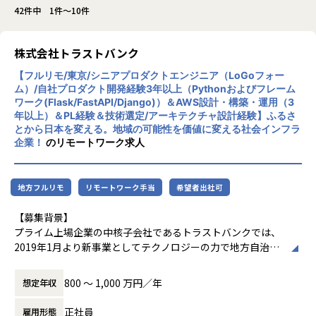
42件中 1件～10件
株式会社トラストバンク
【フルリモ/東京/シニアプロダクトエンジニア（LoGoフォー
ム）/自社プロダクト開発経験3年以上（Pythonおよびフレーム
ワーク(Flask/FastAPI/Django)）＆AWS設計・構築・運用（3
年以上）＆PL経験＆技術選定/アーキテクチャ設計経験】ふるさ
とから日本を変える。地域の可能性を価値に変える社会インフラ
企業！
のリモートワーク求人
地方フルリモ
リモートワーク手当
希望者出社可
【募集背景】
プライム上場企業の中核子会社であるトラストバンクでは、
2019年1月より新事業としてテクノロジーの力で地方自治体
に新しい働き方を提供し、地域を元気にしていくパブリテッ
ク事業を推進しています。
800 〜 1,000 万円／年
想定年収
【デジタルの力で行政と地域をアップデートするパブリテッ
正社員
雇用形態