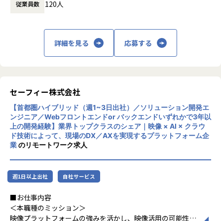
120人
従業員数
時間外労働の有無： 有（月平均20時間）
・サービス設計
いう形で就業いただきます。
休憩時間： 60分
・開発、テスト
※ご本人が望む場合は将来的に、BTMAIZへの転籍も可能で
・チームづくり
す。
・リリース・改善
ご入社後は現在BTMAIZで請け負っている案件に参画いただ
詳細を見る
応募する
きながら、
BTMAIZの案件イメージをつかんでいただき、
■開発スタイル
並行して、目標設定やキャリアプランのすり合わせも進めて
・デザイナーと協働し、プロダクトビジョン策定から積極的
参ります。
に関わります。
セーフィー株式会社
・開発スピードと品質の両立のため、開発スタイルの確立が
【業務の変更の範囲】
【首都圏ハイブリッド（週1~3日出社）／ソリューション開発エ
必要となっています。
会社の規定に準ずる
ンジニア／Webフロントエンドor バックエンドいずれかで3年以
上の開発経験】業界トップクラスのシェア｜映像 × AI × クラウ
ド技術によって、現場のDX／AXを実現するプラットフォーム企
■将来的にお任せしたい仕事
業
のリモートワーク求人
・テックリード、PM、EM、PdMなどのリーダー、マネージ
ャー職
・AI inside らしい開発文化の醸成、浸透
週1日以上出社
自社サービス
■お仕事内容
■この仕事を通じて得られるもの
＜本職種のミッション＞
・未だ誰も見たことのないAIプラットフォームを作り上げる
映像プラットフォームの強みを活かし、映像活用の可能性を