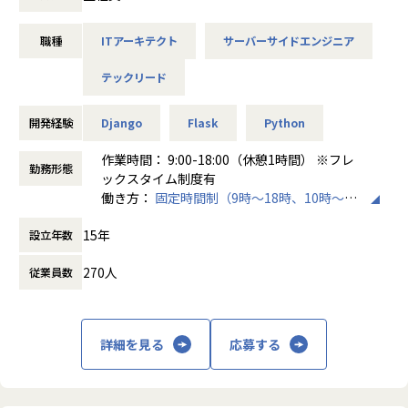
ク事業】
事業コンセプト：地域における大切なアナログを残すための
職種
ITアーキテクト
サーバーサイドエンジニア
適切なデジタル
テックリード
多くの地域では高齢化・人口減少が進んで行き、地域が抱え
る課題が複雑化・多様化しています。
その一方で、これまで地域を支えてきた行政職員の数は減少
開発経験
Django
Flask
Python
し、人手不足が発生しています。
作業時間： 9:00-18:00（休憩1時間） ※フレ
勤務形態
地域を支える行政職員が地域に対して十分な業務ができなく
ックスタイム制度有
なると、これまで行政職員が対応していた福祉サービスや災
働き方：
固定時間制（9時～18時、10時～19
害対応、まちづくり等のアナログな活動が制限され、地域の
時など）
15年
自立的な持続可能性が維持できなくなります。
設立年数
時間外労働の有無： 有（月平均10時間～20
そのような中、パブリテック事業は、適切なデジタルの力を
時間）
270人
従業員数
行政職員や地域に提供し、地域の発展を支援することをミッ
休憩時間： 60分
ションとして事業推進しています。
【急成長するパブリテック事業】
詳細を見る
応募する
2019年1月より事業を開始したパブリテック事業は、弊社の
ふるさとチョイス以外の新規事業として、第2の中核事業と
して発展していけるようチーム一丸となって事業推進してお
ります。