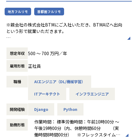
維持し、
■パブリテック事業
地方フルリモ
首都圏フルリモ
技術的な意思決定を牽引できるテックリード層の強化が急務
ICT技術を活用し、自治体業務の生産性を向上を促し、付加
となっています。
価値の高い住民サービスを目指す自治体支援事業です。
※親会社の株式会社BTMにご入社いただき、BTMAIZへ出向
という形で就業いただきます。
今後、保険代理店が抱えるペインと向き合うために、よりマ
■地域通貨事業（chiica）
ルチプロダクト化を進め、課題解決に向けて進めていきたい
地域外へのお金の流出を抑え、地域内で循環する仕組みづく
■お仕事内容
と考えております。
りに取り組んでいます。
【本ポジションの役割】
また、主力プロダクトの成長加速と並行して、新規事業本部
参考情報
500 〜 700 万円／年
想定年収
AIアプリケーションを支えるクラウド基盤の設計・構築を担
では0→1フェーズの新しいプロダクト開発も積極的に進めて
■OPEN TRUST BANK≪企業情報・採用情報ハンドブック≫
う役割です。
おり、
https://trustbank.notion.site/TRUSTBANK-Recruit-8ee0
正社員
雇用形態
Azure案件が中心ではありますが、再現性・拡張性を意識し
開発速度を落とすことなく、高品質なプロダクトと更なる付
48bbfee34633b99fb2ed62d3578d?pvs=4
たアーキテクチャ設計を重視しています。
加価値の提供をしていきたいと考えており、技術的なリーダ
職種
AIエンジニア（DL/機械学習）
ーシップを発揮し、
■採用ピッチ資料
・ネットワーク設計（VPC／VNet、サブネット等）
開発チームを牽引してくださるWebアプリケーションエンジ
https://speakerdeck.com/trustbank/zhu-shi-hui-she-tor
ITアーキテクト
インフラエンジニア
・セキュリティ設計・アクセス制御設計
ニア（テックリード候補）を募集することになりました。
asutobanku-cai-yong-pitutizi-liao
・可用性・拡張性を考慮した構成設計
・コスト最適化設計
開発経験
Django
Python
■テックブログ
・AI関連サービスを含む全体アーキテクチャ設計
■どんな人たちと働くのか
https://tech.trustbank.co.jp/
作業時間： 標準労働時間：午前10時00分 ～
現在Tech Divisionには29名が在籍しており、そのうちSWE
勤務形態
単なる構築担当ではなく、「AIが安全に、持続的に価値を生
午後19時00分（内、休憩時間60分 （実
は15名在籍しております。
【業務の変更の範囲】
むための基盤」を設計するポジションです。
働時間8時間00分） ※フレックスタイム制
バックグラウンドはSI企業やメガベンチャー、スタートアッ
無