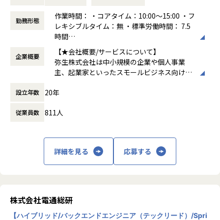
＜具体的な業務イメージ＞
自治体専用フォームサービス「LoGoフォーム」における開
・AI駆動開発の推進
作業時間： ・コアタイム：10:00～15:00 ・フ
発者を担っていただきます。
勤務形態
・全社横断的な技術方針・アーキテクチャの検討と展開
レキシブルタイム：無 ・標準労働時間： 7.5
・新技術（生成AI・クラウド・開発ツール）の評価・導入支
時間
▼具体的には
援と定着化
働き方：
フレックス制（コアタイムあり）
LoGoフォームではスクラム開発（※Large-Scaled Scrum）
【★会社概要/サービスについて】
・開発生産性やSRE活動の可視化・改善サイクルの推進
企業概要
時間外労働の有無： 有（月平均19.33時間）
を実践しています。
弥生株式会社は中小規模の企業や個人事業
・各プロダクトチームを支援する技術コンサルティング・レ
休憩時間： 60分
要件定義・設計・実装・テスト・リリース・運用など、顧客
主、起業家といったスモールビジネス向け
ビュー
価値の最大化に向け、メンバーの得意領域を活かしながら、
に、「弥生シリーズ」で知られる会計、確定
・エンジニア育成、社内外での知見共有・コミュニティ形成
フロントエンド・バックエンド・インフラ問わず、プロダク
20年
設立年数
申告、給与計算、顧客管理といった各種業務
ト開発に関わる全てに携わっていただきます。
ソフトウェアを展開している会社です。シリ
811人
従業員数
ーズは1987年の発売から約34年を数え、今や
■ポジションの魅力
【取り組む業務イメージ】
登録ユーザー数は350万人超(2021年9月)。全
・プロダクト個別ではなく会社全体に影響を与える技術戦略
・エンジニア同士での開発コラボレーションを通じたメンタ
国の主要販売店やネットショップによる業務
を推進できます
リング
ソフトの売上統計によれば、弥生シリーズの
・各部門・事業部と連携し、横断的な課題解決をリードでき
・社内にない知識/技術の調査・改善提案など中長期的視点で
詳細を見る
応募する
売上は26年連続ナンバーワン！2012年に順次
ます
の品質の作り込み
リリースしているクラウド版も、市場調査で
・開発プロセス改善や標準化など、組織を強くする取り組み
例）スケーラビリティ向上のためのコンテナ化、AWS移行
は既にシェア50％を超え、ナンバーワンのポ
に直結します
品質・開発体験向上のため言語変更含むリアーキテク
ジションにあります。
チャ
株式会社電通総研
運用作業の確立・効率化、トイル削減
【★働き方】
■採用背景
・顧客からの要望だけではなく、プロダクト価値向上に繋が
【ハイブリッド/バックエンドエンジニア（テックリード）/Spri
全国からフルリモート勤務にて柔軟に働くこ