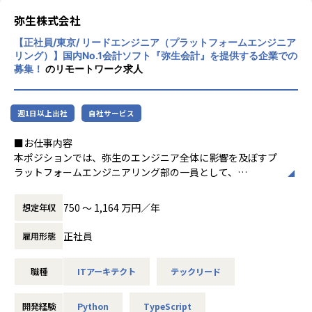
自治体通信という自治体向け専門媒体にも取り上げて頂いた
弥生株式会社
LoGoチャット、LoGoフォームの記事もあわせてみて頂きま
【正社員/東京/ リードエンジニア（プラットフォームエンジニア
すと、どのようなプロダクトを取り扱っているかについての
リング）】国内No.1会計ソフト『弥生会計』を提供する企業での
イメージが沸きやすいかと思います。
募集！
のリモートワーク求人
県庁職員の「新しい働き方」を支える、自治体専用ビジネス
チャットの実力
週1日以上出社
自社サービス
自治体専用ビジネスチャットを導入し、「対話」の組織文化
をさらに強固に
■お仕事内容
本ポジションでは、弥生のエンジニア全体に影響を及ぼすプ
その中でも、サービスローンチから約4年で、全国の約1/3の
ラットフォームエンジニアリング部の一員として、
自治体で導入されているLoGoフォームは、自治体職員だけ
弥生全体のエンジニアリングを横断的にリードし、技術戦略
ではなく、その地域に住む住民の皆さまにも利用されてお
と開発基盤整備を通じて
り、日々の生活に根付いた、ミッションクリティカルなサー
750 〜 1,164 万円／年
想定年収
組織の生産性と品質を高める役割を担っていただきます。
ビスに成長しています。
個別のプロダクトチームに閉じない視点で、共通の技術基
利用自治体の拡大と、サービスの更なる進化のため、品質の
正社員
雇用形態
盤・開発プロセス・
作り込みや技術的な解決策の提案・実現を行い、継続的な改
ガイドラインを設計・推進し、事業全体の開発効率と安定性
善を実施していく、スクラムチームの開発者を増員募集して
職種
ITアーキテクト
テックリード
を支えます。
います。
【業務内容】
開発経験
Python
TypeScript