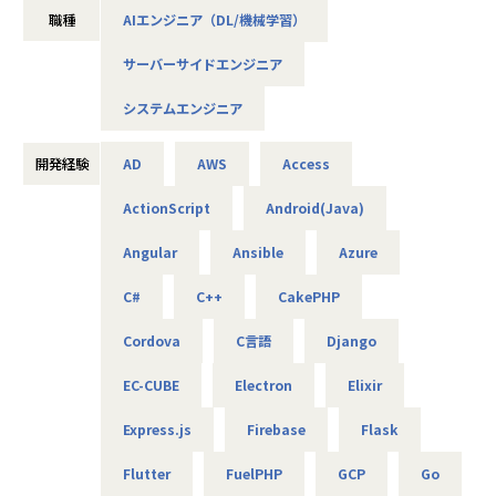
推進していますが、グループ内をはじめAI/DX分野の開発ニ
職種
AIエンジニア（DL/機械学習）
ーズは急速に拡大しており、さらなる事業拡大に向けて増員
の募集を行います。
サーバーサイドエンジニア
AIやDXの知見は問わず、ご興味と意欲のある方にぜひ参画い
ただきたいと考えています！
システムエンジニア
＜概要＞
・大手企業、グループ会社に向けたAIソリューションの開発
開発経験
AD
AWS
Access
やDX推進
ActionScript
Android(Java)
＜具体的な仕事内容＞
Angular
Ansible
Azure
・AWSやPythonを用いたAIアプリケーションの作成
・グループ会社のAI／DX推進を実現するためのPoC開発
C#
C++
CakePHP
・データ基盤の構築並びにデータ活用によるDX化の提案
⇒将来的には、要件定義や顧客への提案などもおまかせし
Cordova
C言語
Django
ます
EC-CUBE
Electron
Elixir
＜案件について＞
Express.js
Firebase
Flask
・RAG機能を搭載した、(閉域接続可能な)生成AIの開発
・鉄道会社向け、AIを活用した需要予測とシステム開発
Flutter
FuelPHP
GCP
Go
・大手メーカ向け、SQLを用いたデータ基盤構築