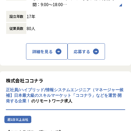
【業務の変更の範囲】
企画などを通じて、技術力を発信し評価されるポジションで
間：9:00～18:00
に、開発者がインフラを意識せず開発に集中できる環境の整
無
す。
働き方：
フルフレックス制
備に取り組んでいます。信頼性の高いインフラ設計/開発にチ
17年
設立年数
時間外労働の有無： 有（月平均10時間）
ャレンジし、開発者が技術的な懸念から解放され、教育の未
EM職（エンジニアリングマネージャー）
休憩時間： 60分
来を形成するためのクリエイティブな力を最大限に発揮でき
管掌部署をテックリードしながら、マネジメントもするポジ
80人
従業員数
るよう支援することがSREグループのミッションです。
ションです。既存の管掌規模拡大を目指すキャリアとは別
に、技術力をもってチームをテックリードしていただきま
どんな業務か
す。
・クラウド（AWS, GCP）を活用したサービスの設計・構
詳細を見る
応募する
築・運用
【業務の変更の範囲】
・Kubernetesを利用したサービスの構築・運用
会社の定める範囲
・Terraformを利用したインフラのコード化と運用
・CI/CDパイプラインの構築・運用
・モニタリング・オブザーバビリティ環境の構築・運用
株式会社ココナラ
・ログ基盤の構築・運用
正社員/ハイブリッド/情報システムエンジニア（マネージャー候
・各種運用の自動化
補】日本最大級のスキルマーケット「ココナラ」などを運営·開
・セキュリティ対策
発する企業！
のリモートワーク求人
・コスト最適化
・システムの信頼性・パフォーマンス改善
週1日以上出社
どんなチームか
プロダクト部 SREグループに所属し、全サービスのインフラ