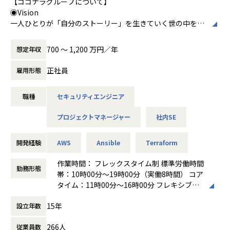
【ココナラグループについて】
周りを担当します。
◉Vision
SREグループでは、お互いを尊重し、素直に前向きに取り組
一人ひとりが「自分のストーリー」を生きていく世の中をつ
む姿勢を大切にしながら、日々インフラの設計・運用に向き
くる
合っています。開発チームと密に連携し、開発者がインフラ
を意識せず開発に集中できる環境づくりに取り組んでいま
700 〜 1,200 万円／年
想定年収
◉Mission
す。
スキル・知識・経験の可視化とマッチングを通じて、あらゆ
正社員
雇用形態
る人にバッターボックス（機会）を提供していきます。
ポジションの魅力
EC型のマーケットプレイスであるスキルマーケットに加え、
・会員数1,000万人を超えるサービスの大規模トラフィック
職種
セキュリティエンジニア
ココナラ経済圏構想の元で事業の多角化を通じてすべてが揃
を支えるインフラの設計・運用に携われます
うサービスプラットフォームを確立し、人の可能性を最大化
・億単位の学習レコードを扱う「学習×ビッグデータ」の領
プロジェクトマネージャー
社内SE
することを目指します。
域にチャレンジできます
現在は、マーケットプレイス事業、エージェント事業、新規
・セキュリティ強化、コスト最適化、可用性向上など幅広い
事業（SaaS事業）を展開しています。
開発経験
AWS
Ansible
Terraform
領域でSREとしてのスキルを磨けます
・Platform Engineeringの観点から開発者体験の向上に取
◉Value
作業時間： フレックスタイム制 標準労働時間
り組めます
勤務形態
詳細はこちらをご覧ください。
帯：10時00分～19時00分（実働8時間） コア
・大きな裁量を持って、インフラのモダナイゼーションを推
タイム：11時00分～16時00分 フレキシブル
進できます
【組織・チームのミッション】
タイム：なし
15年
・社内情報システムの計画・推進
設立年数
働き方：
フレックス制（コアタイムあり）
【業務の変更の範囲】
・各種依頼作業の対応や社内ツールの管理・運用
時間外労働の有無： 有（月平均20時間）
無
266人
従業員数
・インシデントに対するプロアクティブ・リアクティブな分
休憩時間： 60分