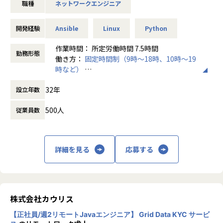
職種
ネットワークエンジニア
事業にも注力しています。
＜MBS部＞
開発経験
Ansible
Linux
Python
顧客体験(カスタマーエクスペリエンス)を高めることによっ
て、特定顧客とのビジネスを成長、拡大させることを目的と
作業時間： 所定労働時間 7.5時間
勤務形態
しています。その実現のため、組織的な対応で、顧客の課題
働き方：
固定時間制（9時～18時、10時～19
にタッチしていき、その課題を様々な技術で解決することを
時など）
目指している部署です。
時間外労働の有無： 有（月平均20時間）
32年
設立年数
休憩時間： 60分
＜CWE部＞
技術力とチームワークを駆使し、業界を問わず多様な企業が
500人
従業員数
直面するITインフラにおける人材課題の解決に取り組みま
す。具体的には、専門的な技術力の不足、特定の人材依存、
そして非効率な作業の繰り返しなど、人材マネジメントの問
詳細を見る
応募する
題を克服し、これを基に、戦略的なクライアントワークを提
供し、お客様がビジネスの成長と成功を達成できるよう支援
する部署です。
■募集背景
株式会社カウリス
当社のネットワークインフラは、規模の拡大と多様化（オン
プレミス、マルチベンダー環境、クラウド接続など）に伴
【正社員/週2リモートJavaエンジニア】 Grid Data KYC サービ