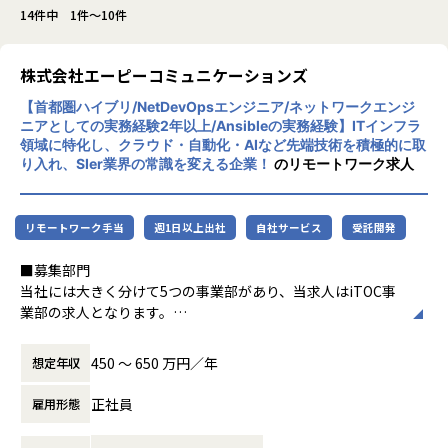
14件中 1件～10件
株式会社エーピーコミュニケーションズ
【首都圏ハイブリ/NetDevOpsエンジニア/ネットワークエンジ
ニアとしての実務経験2年以上/Ansibleの実務経験】ITインフラ
領域に特化し、クラウド・自動化・AIなど先端技術を積極的に取
り入れ、SIer業界の常識を変える企業！
のリモートワーク求人
リモートワーク手当
週1日以上出社
自社サービス
受託開発
■募集部門
当社には大きく分けて5つの事業部があり、当求人はiTOC事
業部の求人となります。
MBS部、CWE部のいずれかへの配属を想定しております。
450 〜 650 万円／年
想定年収
＜iTOC事業部＞
キャリア/ISPの大規模ネットワークの運用～構築やコンサル
正社員
雇用形態
ティングを伴うネットワークSIといったネットワーク領域の
技術支援を中心に、ゼロトラスト事業とネットワーク自動化