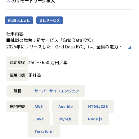
ス
のリモートワーク求人
い、手動による設定管理や運用の負荷が増大しています。
これまでの「構築して終わり」の運用から脱却し、Ansible
を中心とした「コードによるネットワーク管理（IaC）」を
本格的に推進するため、自動化の設計から実装、チームへの
週1日以上出社
自社サービス
文化定着までを主導していただけるコアメンバーを募集しま
仕事内容
す。
■挑戦の舞台：新サービス「Grid Data KYC」
2025年にリリースした「Grid Data KYC」は、全国の電力会
■業務内容
社と提携し、約8,000万世帯の電力契約情報を活用してリア
Ansibleをはじめとする自動化ツールを用いて、ネットワー
ルタイムで居住実態を確認する日本初のサービスです。
クの設計・構築・運用の自動化インフラを整備し、ミス撲滅
450 〜 650 万円／年
想定年収
と業務効率化を実現していただきます。
本募集のGrid Data KYCサービスは去年リリースした走り始
・自動化コードの開発・運用:
正社員
雇用形態
めたばかりのプロダクトです。
Ansible Playbook / Roleの設計、開発、およびテストコー
足りないことだらけのサービス、伸びしろしかない状態で
ドの作成
職種
サーバーサイドエンジニア
す。
・マルチベンダー環境の統合:
そうしたサービスをリードする、コアメンバーとなっていた
Cisco、Juniper、Arista、各種ファイアウォールなど、マ
だく方を探しています。
ルチベンダー機器に対するAnsibleモジュールの選定・共通
開発経験
AWS
Ansible
HTML/CSS
化
以下をチームで挑戦しています。
・CI/CDパイプラインの構築:
Java
MySQL
Node.js
Git（GitHub/GitLabなど）を用いたバージョン管理と、C
◇技術的挑戦
I/CDツール（Jenkins、GitLab CI、GitHub Actionsなど）を
Terraform
組み合わせた自動テスト・デプロイ環境の構築