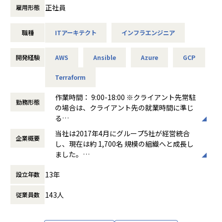
化、リソース最適化など、最新技術をインフラ領域に組み込
T・CSIRT）のマネージャーをお任せします。◉主な業務内
正社員
雇用形態
み、
容
社会に役立つITプロジェクトを牽引していただくことを期待
・部門の方針・技術ロードマップ策定、インフラコスト管理
職種
ITアーキテクト
インフラエンジニア
しています。
・プロジェクトマネジメント：方針決定、スケジュール作
成・進捗管理
＜具体的な仕事内容＞
・ピープルマネジメント：目標設定・評価、1on1、メンバ
開発経験
AWS
Ansible
Azure
GCP
・要件定義から設計・構築、テスト、運用保守までの一貫し
ー育成、文化/マインドの熟成、採用
た対応。
・日々の運用：各種メトリクスのモニタリング、運用の改善
Terraform
・マルチクラウド環境（AWS/Azure等）を活用した全体構想
活動
の設計・構築。
作業時間： 9:00-18:00 ※クライアント先常駐
勤務形態
・AI技術を用いた運用自動化（AIOps）やセキュリティ強化
の場合は、クライアント先の就業時間に準じ
の検討。
る
【このポジションで働く魅力】
・プロパー中心チームの技術指導およびプロジェクト管理。
働き方：
固定時間制（9時～18時、10時～19
・toCサービスならではの「ユーザーと近い距離でプロダク
当社は2017年4月にグループ5社が経営統合
企業概要
時など）
ト開発・運用」を行っており、社内情報システムの観点でサ
し、現在は約 1,700名 規模の組織へと成長し
時間外労働の有無： 有（月平均11.3時間）
ービスのグロースに貢献すべく、スピード感を持った社内情
ました。
■顧客の業界例
休憩時間： 60分
報システム施策の推進ができる
「ともにつくる、次代のために」のミッショ
金融/福祉/通信/EC/流通/商社/官公庁/モビリティ/SAP/飲食/
・「守り」だけでなく、「攻め」の社内情報システム施策を
13年
設立年数
ンのもと、ITを活用してビジネスや組織の課
航空
推進していける環境であり、マネジメント特化のキャリアも
題を解決するITソリューション事業を基軸に
技術特化のキャリアも描ける
143人
従業員数
事業展開しています。現在は 目黒 にある本社
・ベンダーロックインがされない環境でゼロベースで社内情
以外にも 秋葉原・横浜・名古屋・大阪・福岡
■プロジェクト事例
報システム施策の企画から実行まで推進することができる
に事業所を構えています。
・AI技術（AIOps）を用いた次世代インフラ運用自動化の実