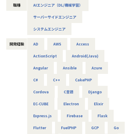
ALHは現在、ブランドリニューアルを実施し、「技術で変化
職種
AIエンジニア（DL/機械学習）
ーズは急速に拡大しており、さらなる事業拡大に向けて増員
をつくる主体者」として、顧客の事業課題解決に伴走する存
の募集を行います。
在へと進化しています。
サーバーサイドエンジニア
AIやDXの知見は問わず、ご興味と意欲のある方にぜひ参画い
2025年9月のカンパニー型組織体制の導入に伴い、カンパニ
ただきたいと考えています！
ー単位で大きな裁量を持ち、
システムエンジニア
採用・育成・営業推進・組織運営まで一貫して意思決定でき
＜概要＞
る仕組みになりました。
・大手企業、グループ会社に向けたAIソリューションの開発
開発経験
AD
AWS
Access
やDX推進
選考内でご意向を鑑み、適切な部署へと配属させていただき
ActionScript
Android(Java)
ます。
＜具体的な仕事内容＞
Angular
Ansible
Azure
・AWSやPythonを用いたAIアプリケーションの作成
・グループ会社のAI／DX推進を実現するためのPoC開発
■役割・ミッション
C#
C++
CakePHP
・データ基盤の構築並びにデータ活用によるDX化の提案
・オンプレミスやクラウド（AWS/Azure/Google Cloud）環
⇒将来的には、要件定義や顧客への提案などもおまかせし
境において、
Cordova
C言語
Django
ます
要件定義から設計・構築、リリース、その後の運用保守ま
EC-CUBE
Electron
Elixir
で全工程を主導します。
・特定のベンダーに依存せず、ビジネス要件に応じた最適な
＜案件について＞
Express.js
Firebase
Flask
インフラストラクチャの全体構想を設計します。
・RAG機能を搭載した、(閉域接続可能な)生成AIの開発
・障害予測、運用自動化、セキュリティ強化、リソース最適
・鉄道会社向け、AIを活用した需要予測とシステム開発
Flutter
FuelPHP
GCP
Go
化などにAI等の最新技術を取り入れ、実用的な価値を提供し
・大手メーカ向け、SQLを用いたデータ基盤構築