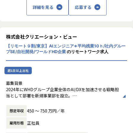
・技術的なチャレンジを積極的にできる、かつ、称賛される
現
環境。
詳細を見る
応募する
障害予測やリソース最適化にAIを組み込み、社会インフラと
・社内情報システムに対して経営層の理解があり、従業員の
しての信頼性を高める基盤を構築。
生産性向上に向けて試行錯誤できる。
・大規模マルチクラウド（AWS/Azure等）基盤の設計・構
【キャリアパス】
株式会社クリエーション・ビュー
築・更改
最初はココナラの情シス組織のマネジメントをこなしてもら
オンプレミスからクラウドへの大規模移行や、高度なセキュ
いつつ、ゆくゆくはグループ会社全体の情シス組織の統括を
【リモート９割/東京】AIエンジニア※平均残業10ｈ/社内グルー
リティ要件を満たす基盤設計を遂行。
お任せしたいと考えています。
プSE/自社開発/ワールドHD企業
のリモートワーク求人
・通信キャリア向け大規模ネットワーク・セキュリティ基盤
【業務の変更の範囲】
の検証と実用化
会社の定める範囲
週1日以上出社
Cisco、Juniper等のハイエンド機器や仮想化技術（VMWare
等）を駆使し、安定稼働を技術担当として牽引。
募集背景
2024年にWHDグループ企業全体のAI/DXを加速させる戦略担
・ゼロトラストモデルに基づくエンタープライズ向けセキュ
当として部署を新規事業部を設立。
リティ基盤の構築
グループ横断でAI技術の活用を推進し、各グループ企業が抱
最新のセキュリティ製品を組み合わせ、企業のDX化を支える
える多様なビジネス課題に対し、AIを活用したシステム開発
450 〜 750 万円／年
想定年収
強固なインフラストラクチャを設計。
を通じて事業価値の最大化に貢献しています。また外部クラ
イアントの案件も拡大中です。
正社員
雇用形態
現在、当部署は10名超の精鋭でAI/DX事業のシステム開発を
■配属部署について
推進していますが、グループ内をはじめAI/DX分野の開発ニ