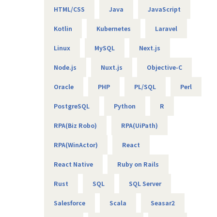
ます。
・WEB広告最適化に向けたデータ分析、PoC開発 など
HTML/CSS
Java
JavaScript
・個々の能力を可視化した「最適なチーム体制」を実現する
ことで、案件のミスマッチをなくし、
Kotlin
Kubernetes
Laravel
顧客・社員・会社の三者が成長できる環境を創出します。
【エンジニアのための働き方】
当社は社長を含め、社員構成の9割以上がエンジニアです。
Linux
MySQL
Next.js
創業者の前社長が「エンジニアがもっと働きやすい会社を作
■ポジションの魅力
りたい」という想いを込めて創業したため、
Node.js
Nuxt.js
Objective-C
・最先端技術（AI×クラウド）の実用化に挑める環境
今でのその風土が根づいています。そのため、エンジニアの
単なる保守・運用に留まらず、AI技術を用いた障害予測、自
Oracle
PHP
PL/SQL
Perl
働き方を考慮して下記環境を用意しています。
動化、セキュリティ最適化など、
・フレックスタイム制
最新技術を実際の社会インフラへ実装する挑戦が可能です。
PostgreSQL
Python
R
・9割以上がリモート（年に数回程度の出社メンバーも）
・平均残業時間は10時間程度
・マルチクラウド環境での高度なアーキテクチャ設計
RPA(Biz Robo)
RPA(UiPath)
・有給消化日数は18.5日（夏季休暇含む）
AWS、Azure、Google Cloudといった主要クラウドサービス
RPA(WinActor)
React
を組み合わせ、
【業務の変更の範囲】
特定のベンダーに依存しない全体構想の設計（クラウドアー
無
React Native
Ruby on Rails
キテクト）に携わることができます。
Rust
SQL
SQL Server
・「プロパー主義」による強固なチームマネジメント経験
自社社員中心のチームを率いるため、メンバーの育成やコー
Salesforce
Scala
Seasar2
チングに深く関与でき、
技術力とヒューマンスキルの両面を可視化した最適なチーム