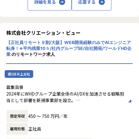
詳細を見る
応募する
株式会社クリエーション・ビュー
【正社員リモート９割/大阪】WEB開発経験のみでAIエンジニア
転身！※平均残業10ｈ/社内グループSE/自社開発/ワールドHD企
業
のリモートワーク求人
週1日以上出社
募集背景
2024年にWHDグループ企業全体のAI/DXを加速させる戦略担
当として部署を新規事業部を設立。
グループ横断でAI技術の活用を推進し、各グループ企業が抱
える多様なビジネス課題に対し、AIを活用したシステム開発
450 〜 750 万円／年
想定年収
を通じて事業価値の最大化に貢献しています。また外部クラ
イアントの案件も拡大中です。
正社員
雇用形態
現在、当部署は10名超の精鋭でAI/DX事業のシステム開発を