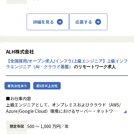
析および対処
【職務内容】
詳細を見る
応募する
情報システムグループ全体（CIT・CSIRT）のマネージャー
をお任せします。
◉主な業務内容
・部門の方針・技術ロードマップ策定、インフラコスト管理
ALH株式会社
・プロジェクトマネジメント：方針決定、スケジュール作
【全国採用/オープン求人/インフラ/上級エンジニア】上級インフ
成・進捗管理
ラエンジニア（AI・クラウド基盤）
のリモートワーク求人
・ピープルマネジメント：目標設定・評価、1on1、メンバ
ー育成、文化/マインドの熟成、採用
・日々の運用：各種メトリクスのモニタリング、運用の改善
客先出社あり
週1日以上出社
活動
■お仕事内容
上級エンジニアとして、オンプレミスおよびクラウド（AWS/
【組織・チームのミッション】・社内情報システムの計画・
Azure/Google Cloud）環境におけるサーバー・ネットワー
推進
クの新規構築、更改案件を遂行します。
・各種依頼作業の対応や社内ツールの管理・運用
・インシデントに対するプロアクティブ・リアクティブな分
500 〜 1,000 万円／年
想定年収
単なるインフラ構築に留まらず、AIによる障害予測、自動
析および対処【職務内容】情報システムグループ全体（CI