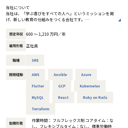
・CI／CDの導入と運用
■想定されるキャリアパス
当社について
・コードレビュー
事業部のマネージャーが実施する面接、オファー面談を経
当社は、「学ぶ喜びをすべての人へ」というミッションを掲
て、ご本人の希望を伺いながら配属を検討いたします。
げ、新しい教育の仕組みをつくる会社です。
【開発環境】
配属後は希望に合わせて2年からでも異動することが可能で
AWS, Java
す。
「Studyplus」は、勉強の記録を可視化し、SNSで仲間と励
Ansible, Terraform, GithubActions, CircleCI等CI/CD環境あ
弊社には3年を目安に異動を行うローテーション制度があ
600 〜 1,210 万円／年
想定年収
まし合うことで学習を習慣化する総合学習プラットフォーム
り, Snyk
り、ご本人との面談を繰り返しながら希望のキャリアに合わ
です。会員数1,000万人を突破し、大学受験生の2人に1人以
エンジニア用PCはWindows・Mac(選択可)
せて配属を決定し、キャリアアップを実現しています。
正社員
雇用形態
上が利用するサービスへと成長しています。
「Studyplus for School」は、学習塾の新しいスタンダード
【主要な言語・フレームワーク】
まずは自動化案件にジョインしていただき、お客様の課題を
職種
SRE
を創る教育機関向け学習管理サービスです。全国2,800以上
言語：Java21
ヒアリングしながら自動化技術で解決できる人材を目指して
の教室に導入され、先生と生徒を繋ぐコミュニケーションプ
フレームワーク：Helidon
いただきます。
ラットフォームとして、教育価値と経営価値の両立を目指し
開発経験
AWS
Ansible
Azure
その後は技術領域に拘らずに課題発見から技術による解決が
ています。
【技術スタック】
できるエンジニアに成長することを期待しています。
Flutter
GCP
Kubernetes
Node.js・JUnit・HTML・Datadog・CSS・AWS・Aerospik
何をするのか
e・Gatling・pytest・AWS・ S3・AWS Lambda・Prometh
【キャリアパスの具体例】
スタディプラスのSREグループでは、学習管理プラットフォ
MySQL
React
Ruby on Rails
eus・Amazon RDS・k6・Amazon Aurora MySQL・Amaz
プロ職
ーム「Studyplus」・教育機関向け学習管理プラットフォー
on OpenSearchService・Docker・AWS ECS Fargate/ECS o
業務や興味のある技術分野について継続的にインプットし、
Terraform
ム「Studyplus for School」のインフラの設計・構築・運用
n EC2・CloudFront・AWS Security Hub・AWS GuardDut
調査・検証を行ったうえで、その知見を社内外へ積極的にア
を中心に担当します。
y・AWS Configなど
ウトプットする専門職です。技術ブログの執筆や社内外の技
作業時間： フルフレックス制 コアタイム：な
術イベント・勉強会での登壇、アウトプット推進イベントの
勤務形態
し、フレキシブルタイム：なし、標準労働時
各システムのインフラ基盤の安定運用・信頼性確保を中心