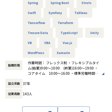
Spring
Spring Boot
Struts
体制でプロジェクトを完遂する醍醐味があります。
Swift
Symfony
Tableau
【業務の変更の範囲】
会社の定める業務の範囲
Tensorflow
Terraform
Tresure Data
TypeScript
Unity
VB
VBA
Vue.js
WordPress
Xamarin
作業時間： フレックス制 ・フレキシブルタイ
勤務形態
ム(始業)9:00～10:00 (終業)16:00～19:00 ・
コアタイム 10:00～16:00 ・標準労働時間
8時間 休憩時間 60分
37年
設立年数
働き方：
フレックス制（コアタイムあり）
時間外労働の有無： 有（月平均20時間）
143人
従業員数
休憩時間： 60分