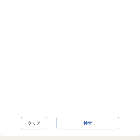
フルフレックス制
裁量労働制
語学・国籍から探す
英語力必須
英語力尚可（英語活用環境あり）
外国籍の方OK
クリア
検索