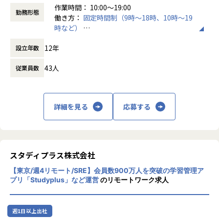
作業時間： 10:00～19:00
住所表記の「ゆらぎ」との闘い： 「三丁目1番1号」「3-1-
・ドキュメント化と標準化:
勤務形態
働き方：
固定時間制（9時～18時、10時～19
1」「〇〇ビル4F」「〇〇ビル 四階」……。入力ソースご
ネットワーク構成情報の自動収集（ファクト収集）と、構
時など）
とに異なる膨大な表記揺れを、いかに高い精度で同一地点と
成書（MarkdownやExcelなど）の自動生成フローの構築
時間外労働の有無： 有（月平均20時間）
して識別するか。
12年
設立年数
休憩時間： 60分
高精度なマッチングアルゴリズムの構築： 単なる文字列一致
チームへの技術展開: 既存のネットワーク運用メンバーへのA
では通用しません。住所正規化のロジック構築や、機械学習
nsibleやGitの技術レクチャー、コードレビュー体制の確立
43人
従業員数
を用いたスコアリング、あるいは独自の名寄せアルゴリズム
の実装など、「正解のない問い」に対してエンジニアリング
■メンバー構成
で答えを出すことが求められます。
新規プロジェクトに参画する場合は1名からの参入もござい
低遅延・高セキュリティの両立： 8,000万世帯のビッグデー
ます。
詳細を見る
応募する
タを背景に、金融機関の本人確認というシーンでの低遅延の
既存組織への自動化推進などの場合は数名から数十名のプロ
レスポンスを実現するパフォーマンスチューニング。
ジェクトに参入していただきます。
◇社会的意義 ： 巧妙化するマネーロンダリングや特殊詐欺
いずれにしても自動化の推進役としての参入を予定しており
から、本サービスを通じて守る。
ます。
スタディプラス株式会社
【ポジション】
■期待する解決したい課題
【東京/週4リモート/SRE】会員数900万人を突破の学習管理ア
「Grid Data KYC」の専任エンジニアの募集です。
単なる現状維持ではなく、自動化により業務改善/効率化を、
プリ「Studyplus」など運営
のリモートワーク求人
現場の「文化」として定着させることを目指します。
【具体的な仕事内容】
まずは現場主導ですが、ゆくゆくは事業部内の推進役として
・サービスのAPIの設計、開発
の活躍も期待しています。
週1日以上出社
・単体テスト、機能テスト、E2E（endtoend)テスト