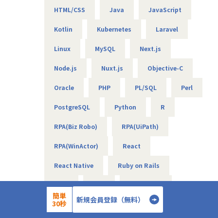
・WEB広告最適化に向けたデータ分析、PoC開発 など
HTML/CSS
Java
JavaScript
Kotlin
Kubernetes
Laravel
【エンジニアのための働き方】
当社は社長を含め、社員構成の9割以上がエンジニアです。
Linux
MySQL
Next.js
創業者の前社長が「エンジニアがもっと働きやすい会社を作
りたい」という想いを込めて創業したため、
Node.js
Nuxt.js
Objective-C
今でのその風土が根づいています。そのため、エンジニアの
Oracle
PHP
PL/SQL
Perl
働き方を考慮して下記環境を用意しています。
・フレックスタイム制
PostgreSQL
Python
R
・9割以上がリモート（年に数回程度の出社メンバーも）
・平均残業時間は10時間程度
RPA(Biz Robo)
RPA(UiPath)
・有給消化日数は18.5日（夏季休暇含む）
RPA(WinActor)
React
【業務の変更の範囲】
無
React Native
Ruby on Rails
Rust
SQL
SQL Server
簡単
新規会員登録（無料）
30秒
Salesforce
Scala
Seasar2