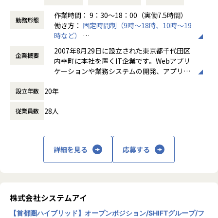
を連絡し合っています
・Discord / Slackハドル：議論が必要な内容、補足が必要な
作業時間： 9：30～18：00（実働7.5時間）
勤務形態
複雑なレビュー、影響の大きい問題などは口頭で同期的にコ
働き方：
固定時間制（9時～18時、10時～19
ミュニケーションをとりながら進めます
時など）
・Pull Request・コードレビューにおけるやり取り
時間外労働の有無： 有（月平均0時間～10時
2007年8月29日に設立された東京都千代田区
企業概要
間）
内幸町に本社を置くIT企業です。Webアプリ
【その他のコミュニケーション】
休憩時間： 60分
ケーションや業務システムの開発、アプリケ
オフィスへの出社がなく、全社員が全国各地の自宅から勤務
ーションソフトの開発、システムコンサルテ
している「完全フルリモート」のため、オンラインで定期的
20年
設立年数
ィング、SES（エンジニア派遣）などを中心
なコミュニケーションの機会を設けています。
としたITサービスを幅広く展開しています。
・代表との1on1：入社後会社に馴染んでいただくためのサ
28人
従業員数
加えて、不動産の売買・賃貸・管理などを手
ポートや、キャリアについての相談等が可能です。
がける不動産事業も併せ持つ点が特徴です。
・チームリーダーとの1on1：業務の振り返りやキャリアに
要件定義から開発、運用・保守まで一貫した
ついての相談（案件アサインの相談含む）等を行っていま
サポート体制を強みとし、中小企業のITパー
す。
詳細を見る
応募する
トナーとして実務に即したソリューションを
・社員同士の1on1：お互いの人となりを知り、業務を円滑に
提供しています。
回せるよう雑談をメインに実施しています。全員が一巡でき
るようサイクルを組んでいます。
・LT・雑談会：週に1回「業務で分かったこと」などの簡単
なLTや、雑談ネタを話す会を開催しています。
株式会社システムアイ
・社員総会：年に1度、全員がオフラインで集まる場を設け
【首都圏ハイブリッド】オープンポジション/SHIFTグループ/フ
ています。