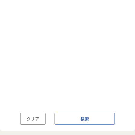
フルフレックス制
裁量労働制
語学・国籍から探す
英語力必須
英語力尚可（英語活用環境あり）
外国籍の方OK
クリア
検索