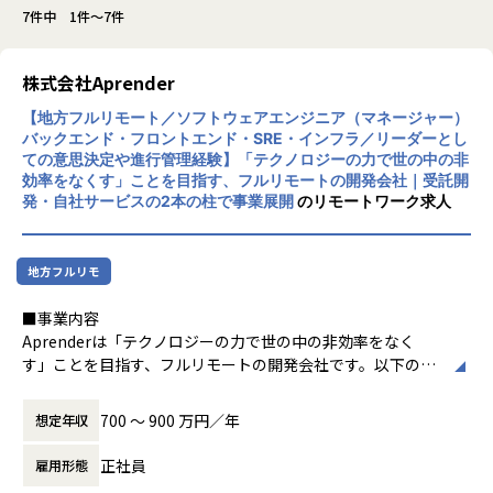
7件中 1件～7件
株式会社Aprender
【地方フルリモート／ソフトウェアエンジニア（マネージャー）
バックエンド・フロントエンド・SRE・インフラ／リーダーとし
ての意思決定や進行管理経験】「テクノロジーの力で世の中の非
効率をなくす」ことを目指す、フルリモートの開発会社｜受託開
発・自社サービスの2本の柱で事業展開
のリモートワーク求人
地方フルリモ
■事業内容
Aprenderは「テクノロジーの力で世の中の非効率をなく
す」ことを目指す、フルリモートの開発会社です。以下の2
本の柱で事業を展開しています。
・受託開発：フロントエンド・バックエンド・インフラを横
700 〜 900 万円／年
想定年収
断したソフトウェア開発・クラウド構築
・自社サービス「Magentia」：AIとの会話によってフォー
正社員
雇用形態
ムを自動生成し、集計・分析から業務の自動化までを実現す