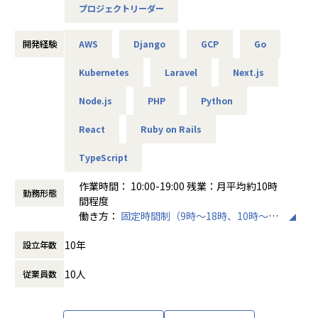
■募集背景
プロジェクトリーダー
これまで少しずつ開発メンバーを増やしてきましたが、エン
ジニア数の増加やプロジェクトの広がりに伴い、PL・PMの
開発経験
AWS
Django
GCP
Go
ような立場でプロジェクトをリードできる方や、ゆくゆくは
【プロジェクトにおけるコミュニケーション】
メンバーのピープルマネジメントを担っていただける方の必
・朝会・昼会（デイリー）：持ちタスクの状況・課題・完了
Kubernetes
Laravel
Next.js
要性が高まっています。そこで今回、こうした役割を担って
予定・次のタスクを共有
いただける方を募集いたします。
・Slack：随時困りごとの相談や手が空いた際の声かけなど
Node.js
PHP
Python
を連絡し合っています
・Discord / Slackハドル：議論が必要な内容、補足が必要な
React
Ruby on Rails
■ポジションの役割
複雑なレビュー、影響の大きい問題などは口頭で同期的にコ
受託開発・自社サービスの開発において、設計・実装・運用
ミュニケーションをとりながら進めます
TypeScript
を担います。
・Pull Request・コードレビューにおけるやり取り
加えて、案件リーダー／プロジェクトリーダーとして、顧客
作業時間： 10:00-19:00 残業：月平均約10時
勤務形態
折衝・要件整理・進捗管理・意思決定を通じてプロジェクト
【その他のコミュニケーション】
間程度
を牽引し、メンバーを巻き込みながらチームで成果を出して
オフィスへの出社がなく、全社員が全国各地の自宅から勤務
働き方：
固定時間制（9時～18時、10時～19
いただくことを期待します。
している「完全フルリモート」のため、オンラインで定期的
時など）
将来的に、エンジニアリングマネージャーを目指すことも可
なコミュニケーションの機会を設けています。
10年
設立年数
時間外労働の有無： 有（月平均10時間）
能です。
・代表との1on1：入社後会社に馴染んでいただくためのサ
休憩時間： 60分
10人
ポートや、業務やキャリアなどの幅広い相談が可能です。
従業員数
・チームメンバーとの1on1：業務の振り返りやキャリアに
■業務内容
ついての相談（案件アサインの打診含む）等についての1on
【主な業務】