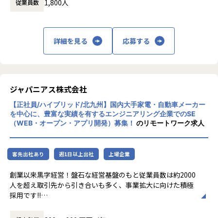
1,800人
従業員数
アリング業界から必要とされ続ける会社を目
指して事業拡大を続けています。
詳細を見る
応募する
ジャパニアス株式会社
【正社員/ハイブリッド/北九州】国内大手家電・自動車メーカー
を中心に、豊富な実績を有するエンジニアリング企業でのSE
（WEB・オープン・アプリ開発）募集！
のリモートワーク求人
客先出社あり
週1日以上出社
上場企業
創業以来黒字経営！盤石な経営基盤のもと従業員数は約2000
人を超え取引先から引き合いも多く、事業拡大に向けた積極
採用です!!
ご志向／ご希望に応じて、プロジェクトを決定しますので、