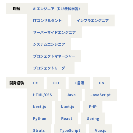
・1案件フルコミット型／複数案件並行型の2パターンのプロ
◎金融向け業務パッケージシステムの保守運用、新機能の開
【メリハリのある働き方】
ジェクトアサイン方法があります。複数案件並行型の場合
職種
AIエンジニア（DL/機械学習）
発
働くときは集中して働き、チームビルディングの場ではしっ
は、それぞれの案件に少ボリュームずつ入る形となるため、
◎カーナビシステムの内部機能開発
かりとコミュニケーションを取る、メリハリのある環境で
ITコンサルタント
インフラエンジニア
全体の稼働量は変わりません。
◎デジタル・標準化を推進する国家プロジェクト
す。社員同士の1on1、LT・雑談会などオンラインの交流機
◎企業向けDXの推進支援プロジェクト
会は複数（週2時間程度）用意していますが、常に誰かと話
サーバーサイドエンジニア
していたい方には物足りないかもしれません。
■業務の流れ・日々のコミュニケーション
※上記はあくまで一例。官公庁・メーカー・金融系など300
上記のコミュニケーションスタイルで満足できる方や、自ら
システムエンジニア
【プロジェクトの進め方】
社以上と取引があるため、「要件定義・設計・開発・テス
交流の場を企画できる方が馴染みやすい環境です。
・受託開発案件：クライアントへの要件ヒアリング → 技術
ト・運用保守」まで幅広いフェーズの案件を提供可能。ま
プロジェクトマネージャー
方針・コスト・セキュリティの確認 → 要件を分解しタスク
た、1年以上の案件が中心なので、じっくり腰を据えて取り
【業務の変更の範囲】
化 → 2週間単位のマイルストーン設定 → プロジェクトチー
組めます。
会社の定める範囲
プロジェクトリーダー
ムで分担しながらタスク実行
【業務の変更の範囲】
開発経験
C#
C++
C言語
Go
・自社サービス：スクラム形式（週1〜2回のプランニング・
無
プランニング内容のタスク化 → デイリースタンドアッ
HTML/CSS
Java
JavaScript
プ → チームで分担しながらタスク実行）
Next.js
Nuxt.js
PHP
【プロジェクトにおけるコミュニケーション】
・朝会・昼会（デイリー）：持ちタスクの状況・課題・完了
Python
React
Spring
予定・次のタスクを共有
・Slack：随時困りごとの相談や手が空いた際の声かけなど
Struts
TypeScript
Vue.js