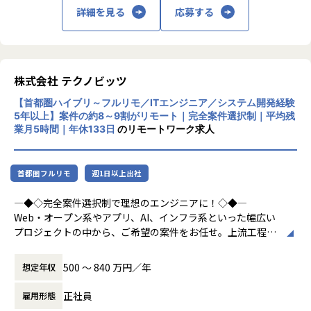
1を実施いただきます。
・アジャイルでのチーム開発（デイリースタンドアップ・プ
詳細を見る
応募する
・社員同士の1on1：お互いの人となりを知り、業務を円滑に
ランニング・振り返り）
回せるよう雑談をメインに実施しています。全員が一巡でき
・受託開発案件における設計・実装・コードレビュー・テス
るようサイクルを組んでいます。
ト
・LT・雑談会：週に1回「業務で分かったこと」などの簡単
・クライアントとの折衝・要件ヒアリング・技術的な意思決
なLTや、雑談ネタを話す会を開催しています。
株式会社 テクノビッツ
定
・社員総会：年に1度、全員がオフラインで集まる場を設け
・自社サービスにおける設計・実装・コードレビュー・テス
ています。
【首都圏ハイブリ～フルリモ／ITエンジニア／システム開発経験
ト・運用
5年以上】案件の約8～9割がリモート｜完全案件選択制｜平均残
・プロジェクトのマイルストーン管理・タスク整理
業月5時間｜年休133日
のリモートワーク求人
・設計判断・調査結果・ADR等のドキュメント整備
■入社後のリアル
※フロントエンド・バックエンド・SRE/インフラのいずれか
【困ったときのアラートを歓迎】
1つ以上を専門領域としていただきます。
首都圏フルリモ
週1日以上出社
フルリモートのため、常にお互いの状況を把握しきれないこ
領域を跨いでフルスタックに動いていただくことも可能で
ともあります。だからこそ、分からないこと・困っているこ
す。
―◆◇完全案件選択制で理想のエンジニアに！◇◆―
とを率直に伝えたり、早めにアラートを出していただくこと
※案件はすべてフルリモートで進行します。クライアント先
Web・オープン系やアプリ、AI、インフラ系といった幅広い
を歓迎しています。
への常駐や転勤等はございません。
プロジェクトの中から、ご希望の案件をお任せ。上流工程の
案件も多数あるので、市場価値を高めていける環境です！
【仕組みや制度は発展途上】
【チーム体制】
採用を始めてまだ数年のため、仕組みやドキュメントが整い
500 〜 840 万円／年
想定年収
・育成・評価・1on1などを行う「所属チーム」と、案件ごと
＜プロジェクト例＞
きっていない部分があります。その分、自分で整え・改善す
の「プロジェクトチーム」の2チームに所属していただきま
￣￣￣￣￣￣￣￣￣
る裁量が大きく、提案がそのまま形になりやすい環境です。
正社員
雇用形態
す
◎大手コンビニ向けの公式スマートフォンアプリ開発