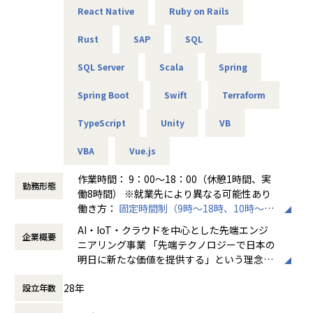
React Native
Ruby on Rails
★定期的な技術者面談を実施
Rust
SAP
SQL
1ヵ月半～2ヵ月に1度のペースで営業担当による技術者へ
の定期面談を実施。
SQL Server
Scala
Spring
不満・不安をヒアリングすると同時に、自分が歩んでいき
たいキャリアを共有し、スキルの向上とモチベーションの維
Spring Boot
Swift
Terraform
持に繋げています。
TypeScript
Unity
VB
★リーダーによるフォロー
経験のある技術者をリーダーに任命し、技術者のフォロー
VBA
Vue.js
ができる体制を整えています。
リーダーと営業は月に1度会議の場を設けており、情報共
作業時間： 9：00～18：00（休憩1時間、実
勤務形態
有を行っております。
働8時間） ※就業先により異なる可能性あり
働き方：
固定時間制（9時～18時、10時～19
【業務の変更の範囲】
時など）
AI・IoT・クラウドを中心とした先端エンジ
無
企業概要
時間外労働の有無： 有（月平均20時間～30
ニアリング事業 「先端テクノロジーで日本の
時間）
明日に新たな価値を提供する」という理念を
休憩時間： 60分
掲げ、当社はAI・IoT・クラウドをはじめとし
28年
設立年数
た先端テクノロジーの中で「ジャパニアスだ
からできること」を見出し、日本のエンジニ