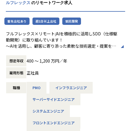
ルフレックス
のリモートワーク求人
■入社後のリアル
客先出社あり
週1日以上出社
受託開発
【困ったときのアラートを歓迎】
フルリモートのため、常にお互いの状況を把握しきれないこ
フルフレックス×リモート/AIを積極的に活用しSDD（仕様駆
ともあります。だからこそ、分からないこと・困っているこ
動開発）に取り組んでいます！
とを率直に伝えたり、早めにアラートを出していただくこと
～AIを活用し、顧客に寄り添った柔軟な技術選定・提案を支
を歓迎しています。
えるエンジニアを目指す方を求めています～
B2Cから業務アプリケーションまで様々なシステム開発を上
【仕組みや制度は発展途上】
400 〜 1,200 万円／年
想定年収
流からリリースまでワンストップに提案するシステム開発会
採用を始めてまだ数年のため、仕組みやドキュメントが整い
社です。
きっていない部分があります。その分、自分で整え・改善す
正社員
雇用形態
る裁量が大きく、提案がそのまま形になりやすい環境です。
■具体的な仕事内容[雇用直後]
職種
PMO
インフラエンジニア
フロント/バックエンド〜インフラレイヤまで全領域にわたる
【メリハリのある働き方】
システム開発プロジェクトにおいて下記工程を経験に応じて
働くときは集中して働き、チームビルディングの場ではしっ
サーバーサイドエンジニア
お任せしていきます。
かりとコミュニケーションを取る、メリハリのある環境で
す。社員同士の1on1、LT・雑談会などオンラインの交流機
システムエンジニア
PM：
会は複数（週2時間程度）用意していますが、常に誰かと話
・プロジェクト上流工程支援（システム企画、 技術選定、要
していたい方には物足りないかもしれません。
フロントエンドエンジニア
件定義工程）