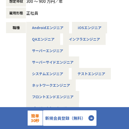
300 〜 900 万円／年
想定年収
是非面接でお話しください！
正社員
雇用形態
◆取引業界
製造メーカー、通信キャリア、金融、流通、官公庁 等
職種
Androidエンジニア
iOSエンジニア
◆プロジェクト例
QAエンジニア
インフラエンジニア
・ システム要件定義・設計（上流）SE
・ システム実装・テスト（下流）PG
サーバーエンジニア
※ご志向・ご希望に応じて、プロジェクトを決定します
※地元密着主義のため、地元の大手企業でのプロジェクト
サーバーサイドエンジニア
を前提としています。
システムエンジニア
テストエンジニア
■魅力ポイント
ネットワークエンジニア
★転勤がない会社
地域愛採用を行っているため、基本的にご自宅から通える
フロントエンドエンジニア
範囲でプロジェクトを選定。
家族と一緒に過ごすことができ、好きな地域で安心して働
プロジェクトマネージャー
けます。
簡単
新規会員登録（無料）
プロジェクトリーダー
30秒
★基本給がベースUPしていく