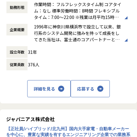
作業時間： フルフレックスタイム制 コアタイ
に応じて、
勤務形態
ム：なし 標準労働時間：8時間 フレキシブル
ウォーターフォール/アジャイルの開発手法を柔軟に選択。
タイム：7:00～22:00 ※残業は月平均15時間
フロントエンド/バックエンド/モバイルと横断的に開発に従
程度です ※プロジェクト、繁忙期に応じて勤
事したり、クラウド領域に特化して
1996年に神奈川県横浜市で設立して以来、銀
企業概要
務時間が多少異なります ※少数（2％程度）
基盤構築を担当したりなどを各自の能力・志向に合わせて柔
行系のシステム開発に強みを持って成長をし
ですが、派遣契約のプロジェクトもあり、そ
軟にチーム体制を作っています。
てきた当社は、富士通のコアパートナーとし
の際はフルフレックスの対象社員から外れる
て政府系金融機関のプロジェクトなどにも多
形になります。派遣終了後に再度、フルフレ
▼当社ではご本人の希望を尊重！
31年
設立年数
数参画してきました。そこで得たノウハウを
ックス適応になります。
技術的・工程的にスキルアップにつながると思うプロジェク
生かしつつお客様にとってよりベストエフォ
働き方：
フルフレックス制
トを優先してアサイン。
376人
従業員数
ートなシステム・サービスのご提供をするた
時間外労働の有無： 有（月平均14時間）
皆さんのスキルアップを実務経験を積んでいただくことで実
め、近年はPWA（Progressive Web Apps)や
休憩時間： 60分
現しようと努力しています。
Fintech、AIなど海外で利用されている先端
技術の適用・R&D（研究開発）に力を注いで
▼育成支援制度の充実！
詳細を見る
応募する
います。2019年にSHIFTグループへと参画し
書籍購入費用100%負担や外部研修参加自由、1on1の実施や
たことが新しい技術領域への挑戦の追い風と
社内勉強会の開催など
なり、ますます多くの業種のお客様からご依
主体的なエンジニアの成長意欲を支援する仕組みを年々充実
頼を頂けるようになりました。
させています。
ジャパニアス株式会社
そんな当社ではフルスタックエンジニアを育
2025年からは「PMチョットデキル研修」を開始。当社の目
【正社員/ハイブリッド/北九州】国内大手家電・自動車メーカー
てていきたいと考えていますが、本人の志
指すPM像は、
を中心に、豊富な実績を有するエンジニアリング企業での業務系
向・適性に合わない仕事を無理にさせるので