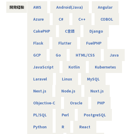
▼フルフレックス×リモートワークのフレキシブルな働き方
開発経験
AWS
Android(Java)
Angular
が可能
■魅力ポイント
Azure
C#
C++
COBOL
★転勤がない会社
【業務の変更の範囲】
地域愛採用を行っているため、基本的にご自宅から通える
CakePHP
C言語
Django
会社の定める範囲
範囲でプロジェクトを選定。
家族と一緒に過ごすことができ、好きな地域で安心して働
Flask
Flutter
FuelPHP
けます。
GCP
Go
HTML/CSS
Java
★基本給がベースUPしていく
基本給で勝負している会社です！技術手当等で大きく見せ
JavaScript
Kotlin
Kubernetes
ることをしておりません。
昇給は、基本給を上げていくため、賞与や残業代も必然的
Laravel
Linux
MySQL
に増えます。
Next.js
Node.js
Nuxt.js
★フォロー体制や研修制度/スタンバイ期間も給与100％保証
スタンバイ期間は、しっかりJ-collegeにて研修を準備。
Objective-C
Oracle
PHP
ベテラン講師からリアルタイムで教わる事ができます！決
して放置しない会社です。
PL/SQL
Perl
PostgreSQL
AIの知見が増えたり資格取得をバックアップしています！
（AIエンジニアコース/IT パスポート試験+基本情報技術者試
Python
R
React
験コース/AWS 中級コース など）