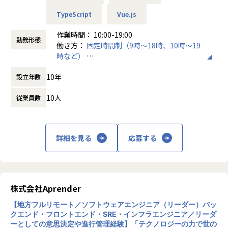
TypeScript
Vue.js
■業務内容
【主な業務】
作業時間： 10:00-19:00
勤務形態
・メンバーの1on1・育成・目標設定
働き方：
固定時間制（9時～18時、10時～19
・チームの状態把握と改善（関係性・役割分担・心理的安全
時など）
性の確保）
時間外労働の有無： 有（月平均10時間）
・採用活動への関与（面接・採用計画など）
10年
設立年数
休憩時間： 60分
・アジャイルでのチーム開発（デイリースタンドアップ・プ
ランニング・振り返り）
10人
従業員数
・受託開発案件における設計・実装・コードレビュー・テス
ト
・クライアントとの折衝・要件ヒアリング・技術的な意思決
詳細を見る
応募する
定
・自社サービスにおける設計・実装・コードレビュー・テス
ト・運用
・プロジェクトのマイルストーン管理・タスク整理
・設計判断・調査結果・ADR等のドキュメント整備
株式会社Aprender
※案件はすべてフルリモートで進行します。クライアント先
への常駐や転勤等はございません。
【地方フルリモート／ソフトウェアエンジニア（リーダー）バッ
クエンド・フロントエンド・SRE・インフラエンジニア／リーダ
ーとしての意思決定や進行管理経験】「テクノロジーの力で世の
【チーム体制】