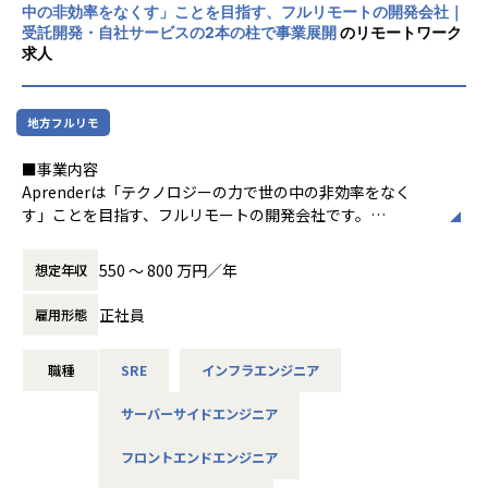
中の非効率をなくす」ことを目指す、フルリモートの開発会社｜
・育成・評価・1on1などを行う「所属チーム」と、案件ごと
受託開発・自社サービスの2本の柱で事業展開
のリモートワーク
の「プロジェクトチーム」があります。
求人
・「所属チーム」においては、メンバーの育成・評価・1on
1等のマネジメント業務を行っていただきます。
・「プロジェクトチーム」には、複数のプロジェクトに対し
地方フルリモ
て技術的な観点から横断的に支援する形で関わっていただき
ます（各プロジェクトの計画・進行は、それぞれの案件にお
■事業内容
けるプロジェクトリーダーが担当します）。
Aprenderは「テクノロジーの力で世の中の非効率をなく
す」ことを目指す、フルリモートの開発会社です。
以下の2本の柱で事業を展開しています。
■業務の流れ・日々のコミュニケーション
・受託開発：フロントエンド・バックエンド・インフラを横
【プロジェクトの進め方】
550 〜 800 万円／年
想定年収
断したソフトウェア開発・クラウド構築
・自社サービス「Magentia」：AIとの会話によってフォー
・受託開発案件：クライアントへの要件ヒアリング → 技術
正社員
雇用形態
ムを自動生成し、集計・分析から業務の自動化までを実現す
方針・コスト・セキュリティの確認 → 要件を分解しタスク
るSaaS型プラットフォーム
化 → 2週間単位のマイルストーン設定 → プロジェクトチー
職種
SRE
インフラエンジニア
AI Agentを活用した開発を標準に据え、少人数・スピード感
ムで分担しながらタスク実行
のある環境で業務を遂行しています。
サーバーサイドエンジニア
・自社サービス：スクラム形式（週1〜2回のプランニング・
プランニング内容のタスク化 → デイリースタンドアップ →
フロントエンドエンジニア
チームで分担しながらタスク実行）