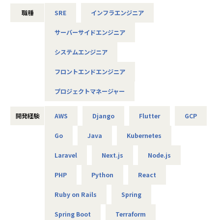
るSaaS型プラットフォーム
職種
SRE
インフラエンジニア
AI Agentを活用した開発を標準に据え、少人数・スピード感
サーバーサイドエンジニア
のある環境で業務を遂行しています。
システムエンジニア
■募集背景
フロントエンドエンジニア
これまで少しずつ開発メンバーを増やしてきましたが、エン
ジニア数の増加に伴い、メンバーのピープルマネジメントを
プロジェクトマネージャー
担っていただける方の必要性が高まっています。そこで今
回、チームを牽引し、メンバーの成長へ向けて伴走する役割
開発経験
AWS
Django
Flutter
GCP
を担っていただける方を募集いたします。
Go
Java
Kubernetes
■このポジションの役割
Laravel
Next.js
Node.js
受託開発・自社サービスの開発において、技術的な観点から
関与いただき、技術選定や設計方針などの方向性を示してい
PHP
Python
React
ただきます。
あわせて、メンバーの育成・1on1・評価・目標設定などのピ
Ruby on Rails
Spring
ープルマネジメントを通じて、チーム全体の成果とメンバー
の成長を牽引いただきます。
Spring Boot
Terraform