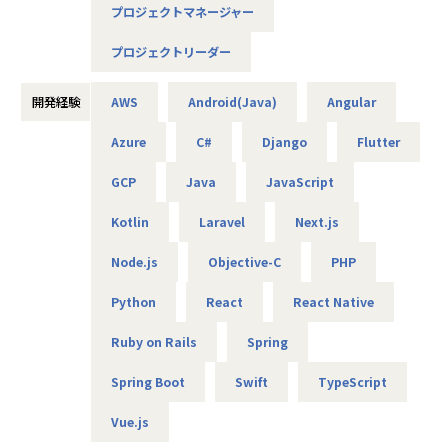
・提案書作成、提案活動
上記のコミュニケーションスタイルで満足できる方や、自ら
プロジェクトマネージャー
・プロジェクト全体のマネジメント、チーム組成、予算管理
交流の場を企画できる方が馴染みやすい環境です。
・会社の定める業務
プロジェクトリーダー
【業務の変更の範囲】
PL：
会社の定める範囲
開発経験
AWS
Android(Java)
Angular
・プロジェクト上流工程支援（システム企画、技術選定、要
件定義工程）
Azure
C#
Django
Flutter
・プロジェクト全体のマネジメント
・一部エンジニアリング実務あり
GCP
Java
JavaScript
・会社の定める業務
Kotlin
Laravel
Next.js
フルスタックエンジニア：
・技術調査及び検討（顧客提案の為）
Node.js
Objective-C
PHP
・基本設計以降の設計業務全般
・実装～テスト
Python
React
React Native
・品質管理（ソースコードレビュー等）
・会社の定める業務
Ruby on Rails
Spring
Spring Boot
Swift
TypeScript
■当社の特徴
【開発スタイルなど】
Vue.js
当社では、SDD（仕様駆動開発）に重きを置き、案件の特徴