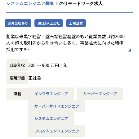
単なるプロジェクト管理に留まらず、お客様の課題解決をリ
システムエンジニア募集！
のリモートワーク求人
はなく、あくまで一人ひとりの能力を伸ばす
ードするコンサルティング能力も求められるため、
支援を行うことを重視しています。マネジメ
代表自らが講師として半年間・40時間越えの研修を実施中。
ントに興味がある人の中には、20代で要件定
客先出社あり
週1日以上出社
上場企業
義に携っている方もいますし、技術を武器に
▼顧客にとって最適な提案を！
活躍したいと考える人には希望に適したプロ
新しい技術・レガシーでも良い技術を組み合わせて顧客によ
創業以来黒字経営！盤石な経営基盤のもと従業員数は約2000
ジェクトをお任せしています。バックエン
いシステムを提供したい
人を超え取引先から引き合いも多く、事業拡大に向けた積極
ド、フロントエンドの開発だけでなく、AW
という気持ちを大切にしています。
採用です!!
S、Azureなどを用いたクラウドインフラの開
発も増えてきており、当社で描けるキャリア
【特徴】
ご志向／ご希望に応じて、プロジェクトを決定しますので、
は様々です。
300 〜 900 万円／年
想定年収
▼ストリスフリーな環境をできる限り提供
是非面接でお話しください！
ストレスを感じない環境を整えているのも当社の特徴の一
正社員
雇用形態
つ。
◆取引業界
開発標準PCのメモリは最低32GB以上で入社のタイミングで
製造メーカー、通信キャリア、金融、流通、官公庁 等
職種
インフラエンジニア
サーバーエンジニア
windowsとMacを選択していただけます。
一人ひとりのエンジニアが求めるスペックを優先して環境面
◆プロジェクト例
サーバーサイドエンジニア
を整えます。
・ システム要件定義・設計（上流）SE
社内で使うデュアルモニタ、他にも必要なソフト、ツールな
・ システム実装・テスト（下流）PG
システムエンジニア
どあれば、柔軟に利用できる環境です。
※ご志向・ご希望に応じて、プロジェクトを決定します
品質・生産性の最大化確保はエンジニアにとって大切だと考
※地元密着主義のため、地元の大手企業でのプロジェクト
フロントエンドエンジニア
えています。
を前提としています。