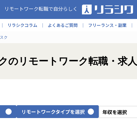
リモートワーク転職で自分らしく
リラシクコラム
よくあるご質問
フリーランス・副業
スク
ルプデスクのリモートワーク転職・求
リモートワークタイプを選択