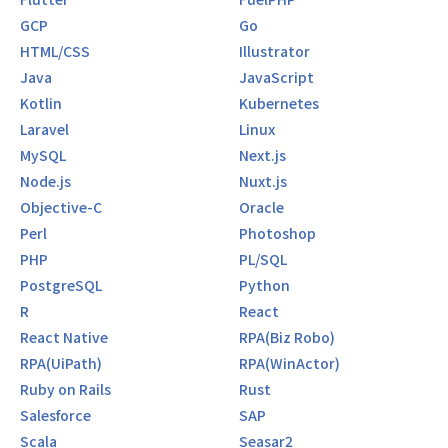
GCP
Go
HTML/CSS
Illustrator
Java
JavaScript
Kotlin
Kubernetes
Laravel
Linux
MySQL
Next.js
Node.js
Nuxt.js
Objective-C
Oracle
Perl
Photoshop
PHP
PL/SQL
PostgreSQL
Python
R
React
React Native
RPA(Biz Robo)
RPA(UiPath)
RPA(WinActor)
Ruby on Rails
Rust
Salesforce
SAP
Scala
Seasar2