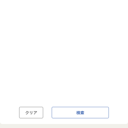
フルフレックス制
裁量労働制
語学・国籍から探す
英語力必須
英語力尚可（英語活用環境あり）
外国籍の方OK
クリア
検索