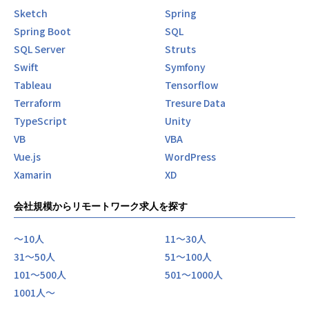
Sketch
Spring
Spring Boot
SQL
SQL Server
Struts
Swift
Symfony
Tableau
Tensorflow
Terraform
Tresure Data
TypeScript
Unity
VB
VBA
Vue.js
WordPress
Xamarin
XD
会社規模からリモートワーク求人を探す
〜10人
11〜30人
31〜50人
51〜100人
101〜500人
501〜1000人
1001人〜