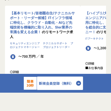
【基本リモート/首都圏在住/テクニカルサ
【ハイブリ/大
ポート・リーダー候補】ITインフラ領域
エンジニア/マ
に特化し、クラウド・自動化・AIなど先
用に特化し、10
端技術を積極的に取り入れ、SIer業界の
を総合的に支援
常識を変える企業！
のリモートワーク求
ニー！
のリモー
人
ITアーキテクト
プ
セキュリティエンジニア
テクニカルサポート
プ
ロジェクトマネージャー
プロジェクトリーダー
～1,200 
～700 万円 ／ 年
◎詳細
■お仕事内容
◎詳細
■業務内容
●クライアントの
0-WANでは、ゼロトラストの考え方を用いた新
簡単
データを蓄積・加
新規会員登録（無料）
30秒
しいネットワークセキュリティの形をお客様にご
に活用する BI(Busin
提案し、お客様環境でゼロトラストを実現するた
システムの導入か
めのさまざまな支援を行っています。
す。またクラウド
各メンバーの得意分野を組み合わせ、チームワー
想から実施します
クを重視してゼロトラスト事業を推進していま
す。
●クライアントの要