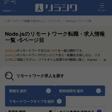
メニュー
会員登録
ログイン
リモートワーク転職で自分らしく「リラシク」
Node.js
5ページ目
Node.jsのリモートワーク転職・求人情報
一覧 -5ページ目
Node.js
のリモートワーク求人は
130件
を一般公開中です。
Node.js
のリモートワークITエンジニア求人・転職をお探しなら、リラ
シクにご相談ください。リアルタイム処理やAPI開発に強く、Express
やNestJSなどのフレームワーク経験があるとさらに好条件が期待され
ます。近年はフルリモートやハイブリッド勤務を取り入れる企業も増
え、場所に縛られずに専門性を活かせる環境が整いつつあります。非公
リモートワーク求人を探す
開求人も多く、経験を活かしてリモートでキャリアを広げたいITエンジ
ニアの方は、ぜひリラシクにご登録のうえ、担当エージェントまでご
相談ください。
職種を選択
開発経験を選択
いち早く、多くの選択肢から
Node.js
のリモートワーク求人を選びたい
方は、30秒で完結する無料の
会員登録
へお進みください。
リモートワークタイプを選択
さらに条件を追加する