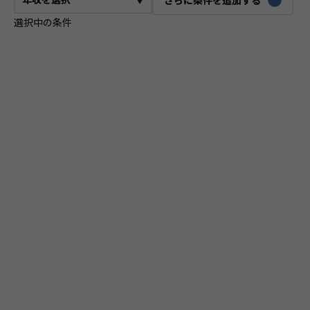
選択中の条件
CTO
VPoE
テックリード
ITコンサルタント
ITアーキテクト
プロジェクトマネージャー
プロダクトマネージャー
スクラムマスター