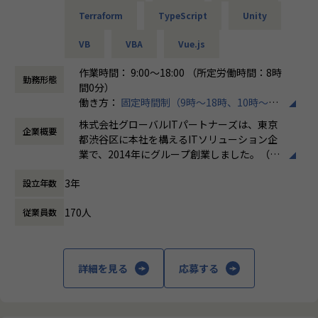
これらがしやすくなるため、より理想的な働き方を叶えるこ
Terraform
TypeScript
Unity
とができます。
VB
VBA
Vue.js
■チーム組織構成
風通しのいい雰囲気がなによりの特長です。仕事のことはも
作業時間： 9:00～18:00 （所定労働時間：8時
ちろん、会社の制度についても意見しやすい環境になってい
勤務形態
間0分）
ます。
働き方：
固定時間制（9時～18時、10時～19
当社はこれからも「エンジニアファースト」な会社を目指
時など）
し、さまざまな改革を続けていきます。
株式会社グローバルITパートナーズは、東京
企業概要
時間外労働の有無： 有（月平均3時間～15時
都渋谷区に本社を構えるITソリューション企
間）
業で、2014年にグループ創業しました。（連
休憩時間： 60分
＼ 先輩たちの入社理由 ／
結社員数：150名程度）主な事業は、システ
□案件を自分で選びたい
3年
設立年数
ムエンジニアリングサービス（SES）、ソフ
□リモートワークに比重を置きたい
トウェア開発、クラウドサービスの3本柱
□自分のプライベートはしっかり確保したい
170人
従業員数
で、AWSやAzureなどのクラウド構築から業
□もっと違う業界・分野のプロジェクトに挑戦したい
務システム開発まで幅広く対応しています。
□今の収入に不満がある
特徴として、エンジニアが希望する案件を選
べる「案件選択制度」や報酬を透明化する
詳細を見る
応募する
そんな想いをもった先輩たちが
「単価公開制度」を導入し、キャリア形成を
当社で充実したエンジニアライフを手に入れています！
重視。Udemy教材や資格取得支援などスキル
できる限り多くの方にお会いしたいと考えていますので、お
アップ支援も充実しており、IT人材の挑戦を
気軽にご応募ください♪
サポートする企業理念「Linking Success To