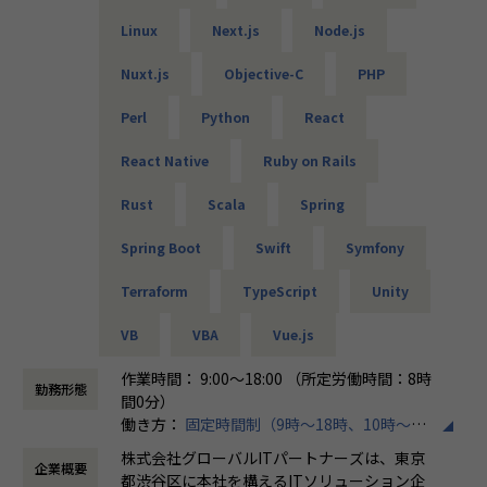
ッチアップする取り組み
ティングによる改善ループ
件に取り組むことが可能です。希望は100％聞き入れていま
などなど、社内全員の意見を取り込みながら、エンジニアド
Linux
Next.js
Node.js
・体験づくり
すので、ぜひ理想の案件にチャレンジしてください。
リブンで、常に進化しています！
⇒Live2D アバターやUIのインタラクションを含む心地よ
Nuxt.js
Objective-C
PHP
い対話体験の追求
【単価公開／単価連動制度】
【技術コミュニティ活動】
・スケーラビリティ
当社ではご紹介する案件はすべて単価を公開しています。加
Perl
Python
React
代表の毛利は、技術カンファレンスの登壇経験や100回以上
⇒重い推論処理を前提にした性能最適化／フォールバック
えて単価のおよそ80％をエンジニアへ還元する仕組みを導入
の勉強会主催実績があります。そうした技術コミュニティと
方針の検討
しています。
React Native
Ruby on Rails
の関わりの中で、自分たちだけでは、キャッチアップできな
そうすることによって、
いリアルな情報が、自分たちの成長をさらに推し進めてくれ
・案件の透明性の確保
Rust
Scala
Spring
ることや、貢献し会うことでエコシステムが生まれ、業界全
■期待役割
・自身の市場価値の把握
体が成長していくことを体験しました。現在も会社として社
・バックエンド/Webアプリ領域のテックリードとして、アー
・給与などの待遇面の向上
Spring Boot
Swift
Symfony
外向けの勉強会の開催などを通じて、IT業界の成長に貢献
キテクチャ/データ設計/API設計/運用基盤を主導
これらがしやすくなるため、より理想的な働き方を叶えるこ
し、自分たち自身も成長を続けています！
・リアルタイムAPI・WebSocketを含む会話制御のサーバサ
Terraform
TypeScript
Unity
とができます。
イド実装・最適化
【技術キャッチアップ】
VB
VBA
Vue.js
・マルチエージェントと連動するための境界設計（インター
■チーム組織構成
プログラミング言語、クラウドプラットフォームや機能、フ
フェース/契約）とスループット最適化
風通しのいい雰囲気がなによりの特長です。仕事のことはも
レームワーク、開発環境、開発手法など、日々新しい技術が
作業時間： 9:00～18:00 （所定労働時間：8時
・会話ログのスキーマ設計・正規化・永続化、可観測性（メ
ちろん、会社の制度についても意見しやすい環境になってい
勤務形態
生まれる中、私たちエンジニアは、開発で利用する為に、技
間0分）
トリクス/トレース/ログ）の整備
ます。
術のキャッチアップを行います。裏を返せば、こうした技術
働き方：
固定時間制（9時～18時、10時～19
・フロント（Live2D/Next.js）・AIエージェント担当と協働
当社はこれからも「エンジニアファースト」な会社を目指
の使用実績や習得スキルがエンジニアとしてのキャリアにな
時など）
し、低レイテンシで破綻しない体験を実現
し、さまざまな改革を続けていきます。
株式会社グローバルITパートナーズは、東京
っていきますので、最新技術の中から、ビジネス的に長く流
企業概要
時間外労働の有無： 有（月平均3時間～15時
・既存外部リードからの引き継ぎと、内製化のルール/標準づ
都渋谷区に本社を構えるITソリューション企