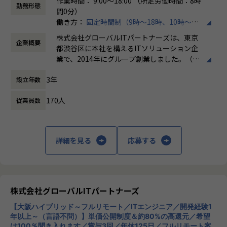
操縦技術に関して特許を取得するなど、技術力を証明する成
作業時間： 9:00～18:00 （所定労働時間：8時
えて単価のおよそ80％をエンジニアへ還元する仕組みを導入
勤務形態
果も生まれています。
間0分）
しています。
その他にも、多数の技術イベントでの登壇や、ハッカソン・
働き方：
固定時間制（9時～18時、10時～19
そうすることによって、
アプリ開発コンテストでの受賞実績など、多くの場で高い評
時など）
・案件の透明性の確保
株式会社グローバルITパートナーズは、東京
価をいただいています。
企業概要
時間外労働の有無： 有（月平均3時間～15時
・自身の市場価値の把握
都渋谷区に本社を構えるITソリューション企
間）
・給与などの待遇面の向上
業で、2014年にグループ創業しました。（連
■【【評価制度から目指せる年収モデル】】
休憩時間： 60分
これらがしやすくなるため、より理想的な働き方を叶えるこ
結社員数：150名程度）主な事業は、システ
・例：26歳 開発経験5年 年収550万円
とができます。
3年
設立年数
ムエンジニアリングサービス（SES）、ソフ
想定スキル：PL補佐とメンバーへの技術サポートができる
トウェア開発、クラウドサービスの3本柱
レベル
■チーム組織構成
170人
従業員数
で、AWSやAzureなどのクラウド構築から業
・例：32歳 開発経験10年 年収750万円
風通しのいい雰囲気がなによりの特長です。仕事のことはも
務システム開発まで幅広く対応しています。
想定スキル：中規模プロジェクトのテックリード / PL
ちろん、会社の制度についても意見しやすい環境になってい
特徴として、エンジニアが希望する案件を選
・例：36歳 開発経験14年 年収900万円
ます。
べる「案件選択制度」や報酬を透明化する
想定スキル：大規模プロジェクトのアーキテクト / PM
詳細を見る
応募する
当社はこれからも「エンジニアファースト」な会社を目指
「単価公開制度」を導入し、キャリア形成を
し、さまざまな改革を続けていきます。
重視。Udemy教材や資格取得支援などスキル
【業務の変更の範囲】
アップ支援も充実しており、IT人材の挑戦を
会社の定める業務
サポートする企業理念「Linking Success To
＼ 先輩たちの入社理由 ／
gether」を掲げています。
株式会社グローバルITパートナーズ
□案件を自分で選びたい
□リモートワークに比重を置きたい
【大阪ハイブリッド～フルリモート／ITエンジニア／開発経験1
□自分のプライベートはしっかり確保したい
年以上～（言語不問）】単価公開制度＆約80%の高還元／希望
は100％聞き入れます／賞与3回／年休125日／フルリモート案