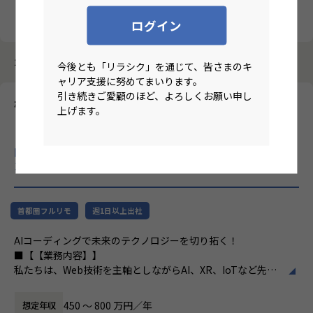
クリア
検索
ログイン
130件中 41件～50件
今後とも「リラシク」を通じて、皆さまのキ
ャリア支援に努めてまいります。
引き続きご愛顧のほど、よろしくお願い申し
株式会社TechFirst Leaders
上げます。
【ハイブリ/東京/開発エンジニア（バックエンドorフロントエン
ド）/Ruby, Java, Python,TypeScript,PHP等での開発経験５年
以上】Web×AIで未来を創り、エンジニアの成長を科学する、エ
ンジニアドリブンの未来創造企業！
のリモートワーク求人
首都圏フルリモ
週1日以上出社
AIコーディングで未来のテクノロジーを切り拓く！
■【【業務内容】】
私たちは、Web技術を主軸としながらAI、XR、IoTなど先端
技術を扱うエンジニア集団です。「エンジニアの成長と成功
を科学する企業」を標榜し、多数の技術顧問在籍、自己研鑽
450 〜 800 万円／年
想定年収