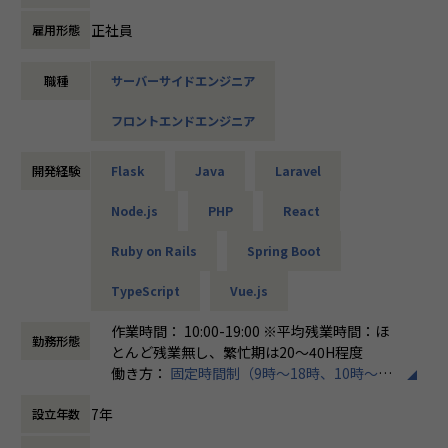
費用の支援、AI勉強会など成長施策を豊富に用意しているエ
ンジニア中心の組織になっています。
正社員
雇用形態
携わっていただくプロジェクトについても、スキルアップ・
職種
サーバーサイドエンジニア
キャリアアップを念頭に貴方の希望に合わせてアサインを決
定します。最近ではAIコーティングなどAI活用を重視してい
フロントエンドエンジニア
ます。
＜プロジェクト例＞
開発経験
Flask
Java
Laravel
【 AIを活用した電子本人確認システム(eKYC)のWebサービス
開発 】
Node.js
PHP
React
技術スタック：PHP/Laravel、TypeScript/React/Next.js、P
Ruby on Rails
Spring Boot
ython、AWS、GCP(AI部分)、Docker、WebRTC、MySQL
銀行口座開設時などに使われるオンライン上で身分証明証や
TypeScript
Vue.js
顔写真を提出して確認を行うシステムの開発。
昨今ではSNS上でのトラブル対策などでも、本人確認の必要
作業時間： 10:00-19:00 ※平均残業時間：ほ
性が高まっており、将来性が高く、またAI活用することで、
勤務形態
とんど残業無し、繁忙期は20〜40H程度
提出書類の正当性を自動で判定することができる先進的なプ
働き方：
固定時間制（9時～18時、10時～19
ロジェクトです。
時など）
■プロジェクトの魅力
7年
設立年数
時間外労働の有無： 有（月平均10時間～20
・AI部分は複数の画像認識系AIを使用し、システム部分はモ
時間）
ダンなWeb開発技術をフル活用