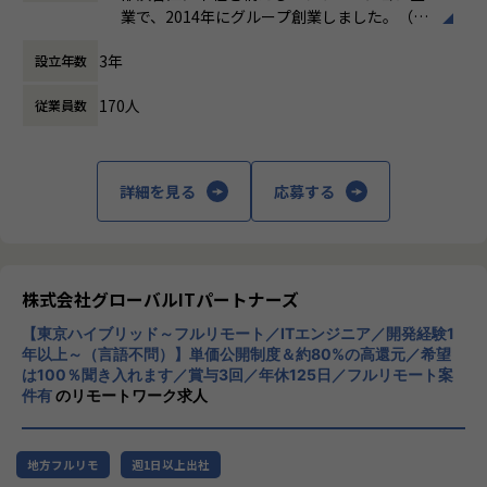
行する技術を選定することがキャリア構築の上で重要になり
間）
くり（レビュー、CI/CD、SLO など）
業で、2014年にグループ創業しました。（連
ます。TechFirst Leadersでは、日々最新技術の有効性につ
休憩時間： 60分
＼ 先輩たちの入社理由 ／
結社員数：150名程度）主な事業は、システ
いて議論し合うことで、技術の審美眼を社員全員で磨き続け
□案件を自分で選びたい
3年
設立年数
ムエンジニアリングサービス（SES）、ソフ
ています
■開発チーム体制
□リモートワークに比重を置きたい
トウェア開発、クラウドサービスの3本柱
・業務委託エンジニア数名を含む少数精鋭体制
□自分のプライベートはしっかり確保したい
170人
従業員数
で、AWSやAzureなどのクラウド構築から業
■【【魅力的な制度や活動】】
・中長期的には開発ライン増設を見据え、Webアプリ側リー
□もっと違う業界・分野のプロジェクトに挑戦したい
務システム開発まで幅広く対応しています。
＜プロジェクト選択による、戦略的なキャリア構築＞
ドとAIエージェント側リードを分担していく
□今の収入に不満がある
特徴として、エンジニアが希望する案件を選
TechFirst Leadersでは、「新しい技術に挑戦したい」「テ
（ただしフルスタック志向の方ももちろん大歓迎です！）
べる「案件選択制度」や報酬を透明化する
ックリードとしてキャリアアップしたい」といったエンジニ
詳細を見る
応募する
そんな想いをもった先輩たちが
「単価公開制度」を導入し、キャリア形成を
アの希望や目標を踏まえ、可能な限りプロジェクトを調整・
当社で充実したエンジニアライフを手に入れています！
重視。Udemy教材や資格取得支援などスキル
選択できるようにサポートしています。
■EVeMについて
できる限り多くの方にお会いしたいと考えていますので、お
アップ支援も充実しており、IT人材の挑戦を
25年以上の開発経験と20年以上の経営経験を持つ代表の毛利
株式会社EVeMは、日々移り変わっていくマネジメント課題
気軽にご応募ください♪
サポートする企業理念「Linking Success To
と相談しながら、戦略的なキャリアパスを構築できます。サ
に対して、独自のマネジメントメソッド
gether」を掲げています。
ーバサイド→フロントエンド、Webエンジニア→データサイ
株式会社グローバルITパートナーズ
（THE MANAGEMENT PATTRUN）を元に経験豊富なトレー
※場合により、親会社での採用になる可能性もございます。
エンティストなど、多様なキャリアチェンジの実績も豊富で
ナーがマネージャーの方に伴走し、
【東京ハイブリッド～フルリモート／ITエンジニア／開発経験1
す。
支援するサービスを提供しています。
【業務の変更の範囲】
年以上～（言語不問）】単価公開制度＆約80%の高還元／希望
一方で、ライフステージによってはプライベートを重視した
長年に渡るトレーナー実績を基に、現在「対話型AIアバター
は100％聞き入れます／賞与3回／年休125日／フルリモート案
会社の定める業務
い時期もあると思います。参画プロジェクトの選択肢が多く
件有
のリモートワーク求人
× マルチエージェント」型の新プロダクトを立ち上げ中。
あることで、「攻めたい時期」と「守りたい時期」のそれぞ
これまでの知見とプロダクト開発力を掛け合わせた、次世代
れにマッチした働き方を提供することを大事にしています。
のサービスをつくりあげるフェーズにあります。
地方フルリモ
週1日以上出社
＜アーキテクト・エバンジェリスト級の6名の技術顧問陣に