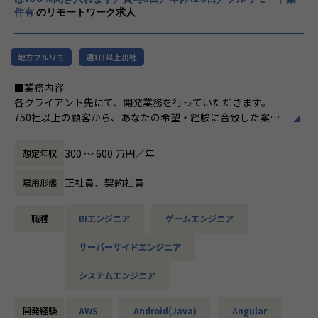
□もっと違う業界・分野のプロジェクトに挑戦したい
件有
のリモートワーク求人
□今の収入に不満がある
そんな想いをもった先輩たちが
地方フルリモ
週1日以上出社
当社で充実したエンジニアライフを手に入れています！
できる限り多くの方にお会いしたいと考えていますので、お
■業務内容
気軽にご応募ください♪
各クライアント先にて、開発業務を行っていただきます。
750社以上の顧客から、あなたの希望・経験に合致した案件
※場合により、親会社での採用になる可能性もございます。
にアサインします。
＜案件例＞
【業務の変更の範囲】
300 〜 600 万円／年
想定年収
・基幹系システムの開発支援（Java、TypeScript、Sprin
会社の定める業務
g、Vue.js）
正社員、契約社員
雇用形態
・電力系営業システムの開発（Java、VB.net、VBA）
・大手企業のECサイト構築（C#、VB）
職種
BIエンジニア
ゲームエンジニア
・MuleSoft開発（Java、SQL、Salesforce）
・販売管理システムの開発（COBOL、JCL）
サーバーサイドエンジニア
・車載電池ECUシステムの開発（C）
・国税のインフラ環境構築（AWS、Azure、Linux、Window
システムエンジニア
s）
・各種NW／DB／サーバ／設計・構築・運用・保守（cisco
／FortiGate）
開発経験
AWS
Android(Java)
Angular