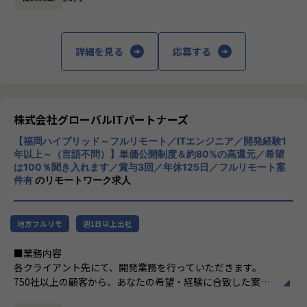
■エンジニアの「学びたい」を全力サポート
＜具体的な業務イメージ＞
トを、誰でもできるテクノロジーにする」に
・AIやクラウドなど、自己学習にかかる費用（クラウド利用
・Webアプリ/バックエンドの設計・実装・コードレビュー
基づき、実務で使えるナレッジを開発、提供
料・技術書籍代）を全額負担
・リアルタイム通信・非同期処理・スケーラビリティの改善
しています。
・社員の声を起点に、制度が日々アップデートされていく文
・データモデル/スキーマ設計、ログ整備、レポーティング基
詳細を見る
応募する
※サービス開始5年で170社以上、2,000名以
化
盤への接続
上の経営者や管理職に向けての導入実績があ
・エージェント評価・安全性の仕組みとのインターフェース
ります。
■ キャリアは“やらされる”のではなく、一緒に創る
設計
・プロジェクト配属は希望とスキルを丁寧にヒアリングして
・CI/CD・モニタリング・アラート整備、運用の自動化
■「マネ型」について：
決定
株式会社グローバルITパートナーズ
・技術選定・技術的負債の解消計画の策定と推進
「マネ型」は「THE MANAGEMENT PATTER
・売上より「本人の納得・成長」を優先
【福岡ハイブリッド～フルリモート／ITエンジニア／開発経験1
N」が使いこなせるようになるマネージャー
・無理なくスキルチェンジできる仕組みと文化あり
年以上～（言語不問）】単価公開制度＆約80%の高還元／希望
イネーブルメントサービスです。当社が提供
■仕事の魅力
は100％聞き入れます／賞与3回／年休125日／フルリモート案
するのは、マネジメントの理論を学ぶ研修で
■ 先端技術への挑戦機会が豊富
(1) リアルタイム・マルチエージェントAIの実現
件有
のリモートワーク求人
はなく、どんな課題に対してもマネジメント
・Apple Vision Pro、ドローン、IoT、XRなどテックスタッ
- 単なるRAGやプロンプトの利用に留まらず、リアルタイ
の型を使いこなし解決できる技術を身につけ
クが多彩
ムAPIやWebSocketを活用したマルチエージェントアーキテ
るトレーニングです。「覚える」や「忘れな
・ハッカソン・技術イベントでも数々の受賞歴あり
クチャを
地方フルリモ
週1日以上出社
いようにする」という従来の研修が抱えてい
ゼロから設計・実装します。
た課題を克服するため研究・実証を重ね、日
■【【会社の取り組み】】
■業務内容
常業務に溶け込む形で皆さんのマネジメント
『エンジニアの成長と成功を科学する企業』
(2) 高い裁量と自由な技術選定
各クライアント先にて、開発業務を行っていただきます。
業務を支援する“THE MANAGEMENT PATTE
TechFirst Leadersは、代表の毛利を含め全員がエンジニア
- 技術選定の自由度が高い環境です。
750社以上の顧客から、あなたの希望・経験に合致した案件
RN”としてリニューアルしました。
の会社です。
- また、ユーザー体験（UX）の重要度が高く、インタラク
にアサインします。
エンジニアの仕事は、創造性や知識欲を充しながら、社会に