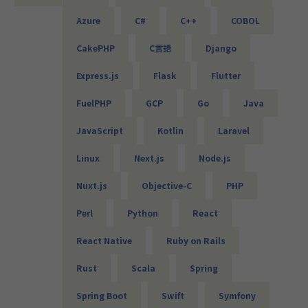
・商船某大手会社向けのクラウドのセキュリティ強化活動
Azure
C#
C++
COBOL
（Azure／AWS）
・クラウド環境構築（AWS／Terraform）
CakePHP
C言語
Django
・メーカー向け仮想環境移行（VMware／Windows／Active
Directory）等
Express.js
Flask
Flutter
■エンジニアファーストの制度
FuelPHP
GCP
Go
Java
【案件選択制度】
現在は750社以上とお取引を行っています。偏ることなく幅
JavaScript
Kotlin
Laravel
広い分野を取り扱っているので、ご自身が本当にやりたい案
件に取り組むことが可能です。希望は100％聞き入れていま
Linux
Next.js
Node.js
すので、ぜひ理想の案件にチャレンジしてください。
Nuxt.js
Objective-C
PHP
【単価公開／単価連動制度】
当社ではご紹介する案件はすべて単価を公開しています。加
Perl
Python
React
えて単価のおよそ80％をエンジニアへ還元する仕組みを導入
しています。
React Native
Ruby on Rails
そうすることによって、
・案件の透明性の確保
Rust
Scala
Spring
・自身の市場価値の把握
・給与などの待遇面の向上
Spring Boot
Swift
Symfony