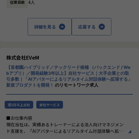
4人
従業員数
休憩時間： 60分
・社会的に必要性が高まっている将来性のあるスタートアッ
プ企業のプロジェクト
・顧客の起業家も技術出身のため、エンジニアの働き方への
理解度が高い
詳細を見る
応募する
・リモートワークでの開発
【 AIを活用した不動産テックSaaSのWebシステム開発 】
技術スタック：TypeScript/React、Java/Spring Boot、AW
S、Docker、MySQL、JIRA、Slack
株式会社EVeM
不動産企業向けのSaaS製品の開発。AIを活用し不動産の価格
【首都圏ハイブリッド／テックリード候補 （バックエンド / We
算定や見積作成、契約書管理などの機能を実装します。
bアプリ）／開発経験3年以上】自社サービス｜大手企業との取
■プロジェクトの魅力
引多数｜「AIアバターによるリアルタイム対話体験へ拡張する」
・深層学習を用いた大規模なデータ分析
新規プロダクトを開発！
のリモートワーク求人
・LLMを用いた一般顧客向けの不動産に関する質問を回答で
きるChatUI
・アジャイルやモダンなWeb技術を活用したプロジェクト
週1日以上出社
自社サービス
・リモートワークでの開発
■お仕事内容
【 マルチモーダルAIプラットフォーム開発 】
現在当社は、実績あるトレーナーによる法人向けマネジメン
技術スタック：TypeScript/Vue.js、Python/FastAPI、Open
ト支援を、「AIアバターによるリアルタイム対話体験へ拡張
AI API、AWS、Docker
する」