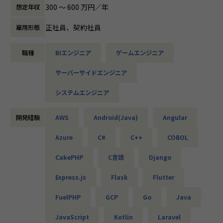
ションや表現の細部にこだわりを持って開発したい
＜案件例＞
300 〜 600 万円／年
価値を提供し、対価を得ることができる、とても素晴らしい
想定年収
エンジニアを歓迎しており、動きや体験の心地よさを追求で
・基幹系システムの開発支援（Java、TypeScript、Sprin
仕事です。
きます。
g、Vue.js）
正社員、契約社員
雇用形態
そうした、エンジニアという素晴らしい仕事を通して、人生
・電力系営業システムの開発（Java、VB.net、VBA）
を成功するには、
(3) 日本のマネジメントを変革するプロダクト
・大手企業のECサイト構築（C#、VB）
「知識やスキルを磨くこと」「キャリア(経験)を積むこと」
- AIを通して「マネジメントの再現性を高める」という社
職種
BIエンジニア
ゲームエンジニア
・MuleSoft開発（Java、SQL、Salesforce）
「プロジェクトを通じて多くの価値を社会に提供すること」
会的テーマを、あなたのコードで形にし、
・販売管理システムの開発（COBOL、JCL）
が必要です。
サーバーサイドエンジニア
次の成長フェーズを共に推進できます。
・車載電池ECUシステムの開発（C）
私たちと「エンジニアとして成長し成功する」というゴール
・国税のインフラ環境構築（AWS、Azure、Linux、Window
を共有し、一緒に探求できる仲間を募集しています！
システムエンジニア
s）
■技術的チャレンジ
・各種NW／DB／サーバ／設計・構築・運用・保守（cisco
---- 価値観 ----
・リアルタイム対話
／FortiGate）
開発経験
AWS
Android(Java)
Angular
【エンジニアドリブン】
⇒低レイテンシな往復とWebSocket／リアルタイムAPIに
・商船某大手会社向けのクラウドのセキュリティ強化活動
私たちは、技術や物作りが大好きなエンジニア集団です！
よるフロント同期
Azure
C#
C++
COBOL
（Azure／AWS）
全員がエンジニアの会社ですので、「エンジニアによるエン
・マルチエージェント設計
・クラウド環境構築（AWS／Terraform）
ジニアのための会社」を標榜し、制度や取り組みは、すべて
⇒Vercel AI SDK を軸に、意図理解／プランニング／ナレ
CakePHP
C言語
Django
・メーカー向け仮想環境移行（VMware／Windows／Active
エンジニアの為に作られています。
ッジ参照等の役割分担・遷移・ツール呼び出しを設計
Directory）等
・キャリア設計制度・評価報酬制度・その他規則など、すべ
Express.js
Flask
Flutter
・評価と安全性
てエンジニアに特化
⇒エージェント応答の品質評価プロセスやガード設計の確
■エンジニアファーストの制度
・CTOやアーキテクト経験のあるベテランエンジニアからの
FuelPHP
GCP
Go
Java
立
【案件選択制度】
キャリアのアドバイス
・データ活用
現在は750社以上とお取引を行っています。偏ることなく幅
・勉強会、技術情報の共有を通して、全社で最新技術へキャ
JavaScript
Kotlin
Laravel
⇒対話ログの正規化・永続化（SQL）と、可視化・レポー
広い分野を取り扱っているので、ご自身が本当にやりたい案