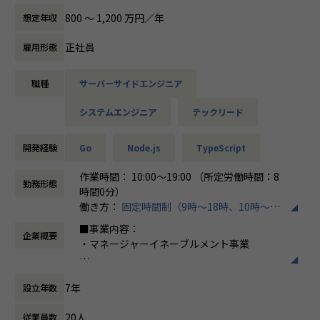
企業横断で再利用できる音声・画像・テキスト解析 API 群を
新規プロダクトを開発中です。
800 〜 1,200 万円／年
想定年収
マイクロサービスとして統合し、チャットボット・議事録自
これは当社の次の事業の大きな柱として位置づけており、シ
動要約・画像検査などあらゆる業務アプリから呼び出せ
ェア獲得を見据えた戦略案件です。
正社員
雇用形態
る“共通 AI 基盤”を構築するプロジェクトです。
■プロジェクトの魅力
人による高品質セッションで培った知見をベースに、対話ロ
・社内ドキュメントをベクトル DB 化して検索拡張生成（RA
職種
サーバーサイドエンジニア
グの構造化・可視化・レポーティングまでを
G）
一気通貫で支援することを狙いとしています。
・AIコーディングエージェントを活用した開発
システムエンジニア
テックリード
現在、Vercel AI SDK を中核としたマルチエージェント基盤
・月の半分をリモートワークでの開発
の初期実装が進捗しており、
・リアルタイムAPI／WebSocket での対話制御
開発経験
Go
Node.js
TypeScript
その他、Java,PHP,Ruby,Python,TypeScript,AWS,GCP,AIな
・Live2D アバター連動
どの技術スタックのプロジェクト多数。希望やスキルアップ
・対話データの SQL への保存
作業時間： 10:00～19:00 （所定労働時間：8
勤務形態
戦略に合わせてアサインプロジェクトを決定します。
まで到達しています。
時間0分）
ここから実運用レベルの拡張・高速化・堅牢化を牽引いただ
働き方：
固定時間制（9時～18時、10時～19
■【【仕事のやりがい】】
けるテックリード候補を募集します！
時など）
■事業内容：
【TechFirst Leadersが提供できること】
企業概要
時間外労働の有無： 有（月平均10時間～20
・マネージャーイネーブルメント事業
■全員が“技術者”だからこそ実現できる、最速の成長環境
※体験品質が極めて重要（話していて気持ちいい・頼れるア
時間）
・月1回、開発歴25年以上のCEOによる1on1メンタリング
バター体験）です。
休憩時間： 60分
■会社概要
・経営陣・顧問も全員が現役エンジニア。技術の壁打ちも可
推論処理の重さへの対応、品質評価の仕組み、対話データの
7年
設立年数
マネージャー向けマネジメントトレーニング
能
可視化・レポート活用がメインの検討領域となります。
プログラム「マネ型」を主力事業として展開
20人
従業員数
しています。当社のミッション「マネジメン