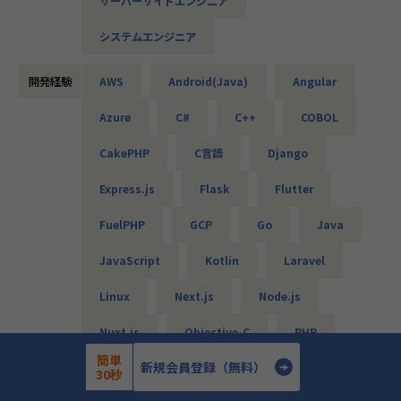
サーバーサイドエンジニア
・車載電池ECUシステムの開発（C）
・国税のインフラ環境構築（AWS、Azure、Linux、Window
システムエンジニア
s）
・各種NW／DB／サーバ／設計・構築・運用・保守（cisco
／FortiGate）
開発経験
AWS
Android(Java)
Angular
・商船某大手会社向けのクラウドのセキュリティ強化活動
Azure
C#
C++
COBOL
（Azure／AWS）
・クラウド環境構築（AWS／Terraform）
CakePHP
C言語
Django
・メーカー向け仮想環境移行（VMware／Windows／Active
Directory）等
Express.js
Flask
Flutter
■エンジニアファーストの制度
FuelPHP
GCP
Go
Java
【案件選択制度】
現在は750社以上とお取引を行っています。偏ることなく幅
JavaScript
Kotlin
Laravel
広い分野を取り扱っているので、ご自身が本当にやりたい案
件に取り組むことが可能です。希望は100％聞き入れていま
Linux
Next.js
Node.js
すので、ぜひ理想の案件にチャレンジしてください。
Nuxt.js
Objective-C
PHP
【単価公開／単価連動制度】
簡単
当社ではご紹介する案件はすべて単価を公開しています。加
新規会員登録（無料）
Perl
Python
React
30秒
えて単価のおよそ80％をエンジニアへ還元する仕組みを導入
しています。