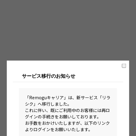
固定時間制（9時～18時、10時～19時など）
フレックス制（コアタイムあり）
フルフレックス制
裁量労働制
語学・国籍から探す
英語力必須
サービス移行のお知らせ
英語力尚可（英語活用環境あり）
外国籍の方OK
「Remoguキャリア」は、新サービス「リラ
シク」へ移行しました。
これに伴い、既にご利用中のお客様には再ロ
グインの手続きをお願いしております。
お手数をおかけいたしますが、以下のリンク
よりログインをお願いいたします。