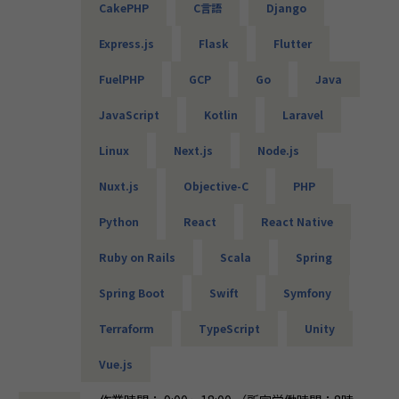
チアップを進めています。
CakePHP
C言語
Django
・販売管理システムの開発（COBOL、JCL）
・車載電池ECUシステムの開発（C）
＜自己学習のためのAI・クラウド費用、書籍購入費用を会社
Express.js
Flask
Flutter
・国税のインフラ環境構築（AWS、Azure、Linux、Window
がサポート＞
s）
FuelPHP
GCP
Go
Java
社員が自己学習で新しい技術を習得する際の、AIツールやク
・各種NW／DB／サーバ／設計・構築・運用・保守（cisco
ラウド利用料、書籍の購入費用を会社が支援しています。
／FortiGate）
JavaScript
Kotlin
Laravel
特にAI分野では、日常的に最新のツールやサービスに触れる
・商船某大手会社向けのクラウドのセキュリティ強化活動
ことでエンジニアとしての成長が加速するため、全社員がAI
（Azure／AWS）
Linux
Next.js
Node.js
時代に強くなるための重要施策として位置づけています。
・クラウド環境構築（AWS／Terraform）
また、この制度は社員の声を元に導入したものです。今後も
・メーカー向け仮想環境移行（VMware／Windows／Active
Nuxt.js
Objective-C
PHP
社員の意見を取り入れ、新たな制度を積極的に導入していく
Directory）等
予定です。
Python
React
React Native
■エンジニアファーストの制度
＜先端技術への取り組みと多くの実績＞
【案件選択制度】
Ruby on Rails
Scala
Spring
TechFirst Leadersでは、Web技術を軸にしながらも、AI、X
現在は750社以上とお取引を行っています。偏ることなく幅
R、ドローンなどの先端技術への取り組みにも力を入れてい
広い分野を取り扱っているので、ご自身が本当にやりたい案
Spring Boot
Swift
Symfony
ます。
件に取り組むことが可能です。希望は100％聞き入れていま
例えば、Appleが推進する空間コンピューティングデバイス
Terraform
TypeScript
Unity
すので、ぜひ理想の案件にチャレンジしてください。
「Apple Vision Pro」の技術調査・開発にいち早く着手し、
米国と日本での発売日に合わせてローンチタイトルとしてア
Vue.js
【単価公開／単価連動制度】
プリをリリースしました。また、XR技術を活用したドローン
当社ではご紹介する案件はすべて単価を公開しています。加