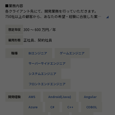
【業務の変更の範囲】
よる技術アドバイス＞
■業務内容
会社の規定に準ずる
TechFirst Leadersでは、Scalaやオブジェクト指向設計の書
各クライアント先にて、開発業務を行っていただきます。
籍を執筆したエバンジェリストや、大手企業の基幹システム
750社以上の顧客から、あなたの希望・経験に合致した案件
構築に携わったアーキテクトをはじめ、各分野のトップエン
にアサインします。
ジニア計6名が技術顧問として在籍しています。
300 〜 600 万円／年
想定年収
代表である私自身も、開発経験25年以上、大規模システムの
＜Web・アプリからゲームまで。多彩なプロジェクトあり＞
アーキテクト経験を持ち、未踏ソフトウェアへの採択や多数
■Webアプリ・業務システムの要件定義～開発
正社員、契約社員
雇用形態
のハッカソン・アプリコンテストでの受賞実績があります。
■スマホゲームのサーバーサイド開発
さらに、AIやクラウドのスペシャリストも技術顧問として参
■モダンフロントエンド開発
画しているため、幅広い分野で実践的かつ専門的なアドバイ
職種
BIエンジニア
ゲームエンジニア
■AWS/Azureを用いたクラウド環境構築
スを得られる環境が整っています。
■車載ECUなどの組み込み開発…など
サーバーサイドエンジニア
実装経験をお持ちの方であれば、スキルレベル（等級）に合
＜AIの専門家や実務経験者を招いた「AI勉強会」＞
わせて、下流から上流まで幅広いフェーズで活躍できます。
毎月1回、AI専門家や実務でAIを活用しているエンジニアを
システムエンジニア
招き、勉強会を開催しています。
フロントエンドエンジニア
近年、CursorやDevinなど開発支援型のAIエージェントが登
＜案件例＞
場したことで、エンジニアがAIを活用できるかどうかで大き
・基幹系システムの開発支援（Java、TypeScript、Sprin
な差がつく時代になりました。
開発経験
AWS
Android(Java)
Angular
g、Vue.js）
勉強会では、初心者向けの「エンジニアが押さえるべきAIト
・電力系営業システムの開発（Java、VB.net、VBA）
レンド」から、実践的な「開発現場でのAI導入方法」まで幅
Azure
C#
C++
COBOL
・大手企業のECサイト構築（C#、VB）
広いテーマを扱い、会社一丸となって最新AI技術へのキャッ
・MuleSoft開発（Java、SQL、Salesforce）