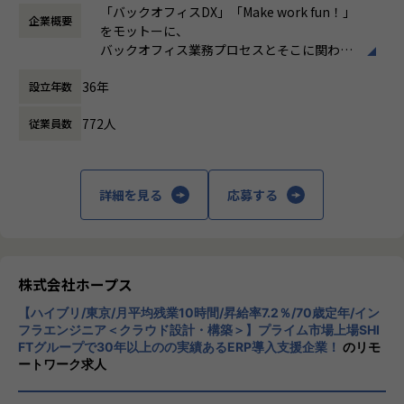
時など）
・要件定義・基本設計・詳細設計
e6%8e%a8%e9%80%b2%e3%81%ae%e6%9c%80%e
「バックオフィスDX」「Make work fun！」
「ヒトが元気になれば、ビジネスも活性化する。」
企業概要
時間外労働の有無： 有（月平均10時間）
・Outsystemsを用いたアプリ開発・テスト
5%89%8d%e7%b7%9a%ef%bc%9a%e3%81%8a%e5%
をモットーに、
HOPESはヒトが何をすべきかを追求し、ITの力で “働くを
休憩時間： 60分
・API／外部システムとの連携
ae%a2%e6%a7%98%e3%81%ae%e7%a4%be/
バックオフィス業務プロセスとそこに関わる
もっと楽しく” へリノベートすることで社会に貢献します。
・既存システムの改善・運用保守
人たちの働き方を変えていくことを通して、
・顧客との要件整理・業務改善提案
【業務の変更の範囲】
36年
設立年数
企業競争力を向上させることを使命としてい
当社はクラウドERPの構築・導入コンサルテーションを中
IT開発関連業務
ます。
心に、その他のパッケージ、スクラッチ開発による各種業務
772人
従業員数
システムの開発を手がける会社です。
【ローコード開発で実現できる世界】
株式会社ホープスは、ERP・EPMを中心とし
■ユーザーの「期待以上」のシステムを「迅速」に届ける
た基幹系システムの支援を主軸に、スクラッ
【業務の変更の範囲】
社会
チ開発やコンサルティングまで幅広いサービ
IT開発関連業務
詳細を見る
応募する
スを提供しています。クラウドERPやローコ
【なぜホープスがするのか？】
ード開発を柱とし、業務効率化やDX推進、経
創業当初、当社は工場において、短納期で高品質な製品を
営分析、マーケティングなど多岐にわたるソ
届けられるように業務改善案を提案していました。
リューションを展開。特に、SAP S/4HANA®
30年前はDXという言葉も耳馴染みなく、お客様からの理
CloudやOracle ERP Cloudなどを活用し、企
株式会社ホープス
解を得られにくい環境でした。
業の業務プロセスを最適化し、経営管理の強
なかには、工場自体の競争力を失い、工場の規模縮小・閉
【ハイブリ/東京/月平均残業10時間/昇給率7.2％/70歳定年/イン
化を図っています1。
鎖から、工場に支えられた街自体が閑散となることも目の当
フラエンジニア＜クラウド設計・構築＞】プライム市場上場SHI
FTグループで30年以上のの実績あるERP導入支援企業！
のリモ
たりにしました。
社風/文化
ートワーク求人
このような悲劇を繰り返したくはありません。
ホープスは、若手社員が活躍できる環境で、
社内の風通しが良く、活気に満ちた雰囲気が