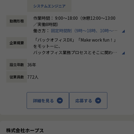
担当領域：要件定義／基本設計／詳細設計／実装
を高めるキャリア
システムエンジニア
言語：Objectve-C、Swift OS：IOS/Android
・ServiceNowアーキテクトとして技術領域を牽引するキャ
リア
作業時間： 9:00～18:00（休憩12:00～13:00
■公庁向け大規模Web・モバイルアプリ開発プロジェクト
・新規プロジェクト立ち上げや標準化推進など、事業成長に
勤務形態
／実働8時間）
担当領域：要件定義／基本設計／詳細設計／実装／テスト／
直結する役割を担うキャリア
働き方：
固定時間制（9時～18時、10時～19
リリース／運用保守
・メンバー育成や組織づくりを推進するマネジメントキャリ
時など）
言語：React（TypeScript）Spring Boot（Java）OS：Linu
「バックオフィスDX」「Make work fun！」
ア
企業概要
時間外労働の有無： 有（月平均10時間）
x
をモットーに、
・将来的に組織マネージャーとして事業・組織運営を担うキ
休憩時間： 60分
React Native（TypeScript）OS：Android
バックオフィス業務プロセスとそこに関わる
ャリア
人たちの働き方を変えていくことを通して、
■生保業界向け顧客情報管理Webアプリケーションのマイグ
36年
設立年数
企業競争力を向上させることを使命としてい
【事業責任者からのメッセージ】
レーションと新機能の追加​
ます。
世界基準でみたときに、世界ではポピュラーだけど日本で
担当領域：要件定義／基本設計／詳細設計／実装
772人
従業員数
はまだ浸透していないソリューションがたくさんあります。
言語：Java、Spring
株式会社ホープスは、ERP・EPMを中心とし
また、日本に入ってきているものの、認知度の低いツール
た基幹系システムの支援を主軸に、スクラッ
もたくさんあります。
【ホープスの魅力】
チ開発やコンサルティングまで幅広いサービ
ホープスではそういったソリューションやツールの導入・
詳細を見る
応募する
・Udemyを会社負担で活用、資格取得奨励制度など、従業員
スを提供しています。クラウドERPやローコ
開発を積極的に推進しております。
のスキルアップも応援！
ード開発を柱とし、業務効率化やDX推進、経
・「世界基準で通用するエンジニアスキルを身に着け
・成果主義で30代前半にマネジメントを任される例もあり！
営分析、マーケティングなど多岐にわたるソ
る」
・明確な評価制度「昇給率7.7％」
リューションを展開。特に、SAP S/4HANA®
・「日本で新しいマーケットを開拓する」
・入社月から有休5日付与
CloudやOracle ERP Cloudなどを活用し、企
・「日本でもっと浸透させ、よりよい未来を創る」
株式会社ホープス
業の業務プロセスを最適化し、経営管理の強