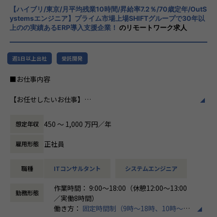
こういった想いをもったメンバーがたくさんいます！
【募集背景】
【ハイブリ/東京/月平均残業10時間/昇給率7.2％/70歳定年/OutS
化を図っています1。
このような環境下で一緒に成長していきたいと思っていた
ystemsエンジニア】プライム市場上場SHIFTグループで30年以
売上過去最高記録を更新している当社では、今まさに第二次
だける方からのご応募をお待ちしております！
上のの実績あるERP導入支援企業！
のリモートワーク求人
創業期として
社風/文化
準大手から中堅規模の企業に特化して、プライム案件やERP
ホープスは、若手社員が活躍できる環境で、
＜ホープスBLOGもご覧ください＞
導入案件、DX推進案件の拡大に注力しております。
社内の風通しが良く、活気に満ちた雰囲気が
プロジェクトの具体例やホープスの社風が分かる記事を掲載
週1日以上出社
受託開発
年間120%成長を続けており成長の過渡期にある中で、
特徴です。多様性を重視し、様々な国籍や背
しております！
アプリエンジニアとして組織を一緒に作っていただける方を
景を持つ社員が協力し合いながら働いていま
是非ご覧ください！
■お仕事内容
募集しております。
す。チームワークを大切にし、社員同士のコ
HOPES blog：https://blog.hopes-ise.co.jp/
ミュニケーションが活発です2。
ServiceNowPJ blog：https://blog.hopes-ise.co.jp/service
【お任せしたいお仕事】
＜ホープスBLOG＞
now%e5%b0%8e%e5%85%a5%e3%83%97%e3%83%a
Outsystemsを用いた業務システム開発チームの一員とし
プロジェクトの具体例やホープスの社風が分かる記事を掲載
働き方/リモートワーク
d%e3%82%b8%e3%82%a7%e3%82%af%e3%83%88%
て、システムの導入・開発を行うポジションです。
しております！
ホープスでは、リモートワーク活用があり平
ef%bc%9a%e3%81%8a%e5%ae%a2%e6%a7%98%e
450 〜 1,000 万円／年
想定年収
要件定義から開発・導入フェーズまで、まずはこれまでのご
是非ご覧ください！
均週2～3日の在宅勤務が可能です。転勤はな
3%81%ae%e6%a5%ad%e5%8b%99%e6%94%b9%e
経験に近しい領域をご担当いただきます。
HOPES blog：https://blog.hopes-ise.co.jp/
く、プロジェクトに応じて柔軟な働き方がで
5%96%84%e3%83%bb%e5%8a%b9%e7%8e%87%e
正社員
雇用形態
またキャリアビジョンに合わせて、下流から上流工程にステ
きます。残業は月平均10時間程度と少なく、
5%8c%96/
ップアップが可能な環境です。
注目記事
ワークライフバランスを重視した環境が整っ
職種
ITコンサルタント
システムエンジニア
「DX推進の最前線：お客様の社内DX推進って実際何をやっ
ています。
【会社概要】
Outsystems以外のローコード製品へのリスキルもできる環
ているの？」
「バックオフィスDX」「Make work fun！」をモットー
作業時間： 9:00～18:00（休憩12:00～13:00
境なので、スキルの幅を広げることも可能です！
https://blog.hopes-ise.co.jp/%e3%80%90%e3%83%9
勤務形態
に、バックオフィス業務とそこに関わる人たちの働き方を変
／実働8時間）
7%e3%83%ad%e3%82%b8%e3%82%a7%e3%82%af%
えていくことを通して、企業競争力を向上させることを使命
働き方：
固定時間制（9時～18時、10時～19
《具体的な業務内容》
e3%83%88%e7%b4%b9%e4%bb%8b%e3%80%91dx%
としています。