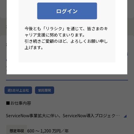
クリア
検索
ログイン
3987件中 21件～30件
今後とも「リラシク」を通じて、皆さまのキ
ャリア支援に努めてまいります。
引き続きご愛顧のほど、よろしくお願い申し
株式会社ホープス
上げます。
【ハイブリ/東京/月平均残業10時間/昇給率7.2％/70歳定年/Servi
ceNowプロジェクトマネージャー】プライム市場上場SHIFTグ
ループで30年以上のの実績あるERP導入支援企業！
のリモート
ワーク求人
週1日以上出社
受託開発
■お仕事内容
ServiceNow事業拡大に伴い、ServiceNow導入プロジェクト
の中核を担っていただくポジションです。
ServiceNowは企業のDX推進を支えるプラットフォームとし
600 〜 1,200 万円／年
想定年収