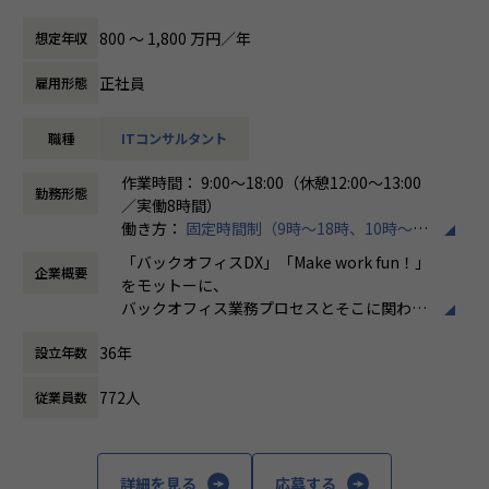
テムの導入推進を行っていただける方を募集しております。
を担当。
・「世界基準で通用するエンジニアスキルを身に着け
働き方/リモートワーク
実務を通してAWSの設計・構築スキルを高めるため、ホープ
る」
ホープスでは、リモートワーク活用があり平
800 〜 1,800 万円／年
想定年収
具体的には、以下のような業務に携わっていただきます。
スへご入社。
・「日本で新しいマーケットを開拓する」
均週2～3日の在宅勤務が可能です。転勤はな
・SAPシステムの導入プロジェクト支援（要件定義、設計、
・「日本でもっと浸透させ、よりよい未来を創る」
く、プロジェクトに応じて柔軟な働き方がで
正社員
雇用形態
実装、テスト、運用保守）
・Iさん（40代前半）
こういった想いをもったメンバーがたくさんいます！
きます。残業は月平均10時間程度と少なく、
・戦略策定や構想策定
前職では、AWSを中心としたクラウドシステムの構築・運
このような環境下で一緒に成長していきたいと思っていた
ワークライフバランスを重視した環境が整っ
職種
ITコンサルタント
・クライアントとの折衝および課題解決の提案
用・EOL対応に携わり、TerraformやAnsibleを用いた自動
だける方からのご応募をお待ちしております！
ています。
・プロジェクトマネジメントおよび進捗管理
化、Dockerによる環境構築などを担当。
作業時間： 9:00～18:00（休憩12:00～13:00
AWS環境の保守・改善を中心に、ユーザー調整・スケジュー
＜ホープスBLOGもご覧ください＞
勤務形態
／実働8時間）
売上過去最高記録を更新している当社では、今まさに第二次
ル管理も担当し、技術とマネジメントの両面からプロジェク
プロジェクトの具体例やホープスの社風が分かる記事を掲載
働き方：
固定時間制（9時～18時、10時～19
創業期として
トを推進
しております！
時など）
準大手から中堅規模の企業に特化して、プライム案件、ERP
上流工程からシステム全体を俯瞰して関わった経験を活か
是非ご覧ください！
「バックオフィスDX」「Make work fun！」
企業概要
時間外労働の有無： 有（月平均10時間）
導入案件、DX推進案件の拡大に注力しております。
し、運用・保守だけでなく設計・構築に継続的に関われる環
HOPES Blog：https://blog.hopes-ise.co.jp/
をモットーに、
休憩時間： 60分
SAPコンサルタントとして組織を一緒に作っていただける方
境を求め、ホープスへご入社。
バックオフィス業務プロセスとそこに関わる
を募集しております。
【ポジションの魅力】
人たちの働き方を変えていくことを通して、
・Oさん（50代前半）
36年
・開発に強いホープス！そのため上流～下流工程まで案件の
設立年数
企業競争力を向上させることを使命としてい
【会社概要】
前職では、金融・メーカー・物流等のお客様向けにシステム
幅が広い！
ます。
ホープスは、ERP・ERP周辺のシステム開発・導入、
運用担当として従事。
772人
従業員数
・上流工程やマネジメント、コンサルタントにステップアッ
コンサルティングを主軸にイノベーションを起こすためのソ
オンプレミス型の汎用機・Linuxシステム、クラウド（AW
プ可能！
株式会社ホープスは、ERP・EPMを中心とし
リューションを提供する会社です。
S）など幅広く経験あり。
・プライム案件へのチャレンジが可能！
た基幹系システムの支援を主軸に、スクラッ
これまでの経験を活かし、インフラエンジニアのスペシャリ
・平均年間昇給率7.2%！
チ開発やコンサルティングまで幅広いサービ
詳細を見る
応募する
・MISSION「ワークをもっとワクワクに」
ストとして活躍できる場を求めホープスへご入社。