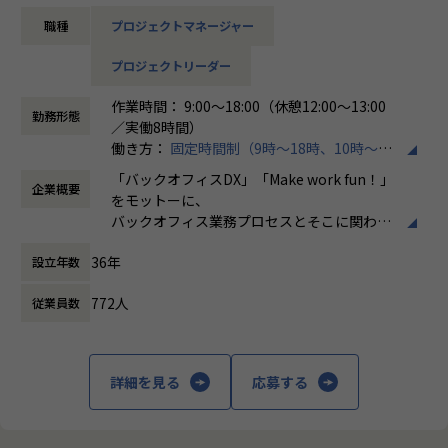
・クライアント折衝
ています。
職種
プロジェクトマネージャー
・進捗管理、メンバー管理 等
＜ホープスBLOG＞
プロジェクトの具体例やホープスの社風が分かる記事を掲載
プロジェクトリーダー
売上過去最高記録を更新している当社では、今まさに第二次
しております！
創業期として
是非ご覧ください！
作業時間： 9:00～18:00（休憩12:00～13:00
準大手から中堅規模の企業に特化して、プライム案件、ERP
勤務形態
HOPES blog：https://blog.hopes-ise.co.jp/
／実働8時間）
導入案件、DX推進案件の拡大に注力しております。
働き方：
固定時間制（9時～18時、10時～19
公共系PJのPMまたはPLとして組織を一緒に作っていただけ
【業務の変更の範囲】
時など）
る方を募集しております。
「バックオフィスDX」「Make work fun！」
IT開発関連業務
企業概要
時間外労働の有無： 有（月平均10時間）
をモットーに、
休憩時間： 60分
【ポジションの魅力】
バックオフィス業務プロセスとそこに関わる
・今期新設のポジション！豊富なERP導入実績のあるホープ
人たちの働き方を変えていくことを通して、
スで、事業拡大の一役を担えます！
36年
設立年数
企業競争力を向上させることを使命としてい
・年間平均昇給率は7.2%！正当な評価制度のもと、実績に応
ます。
じた昇給の実現が可能です。
772人
従業員数
・ハイブリッド勤務可能！地方在住者はフルリモート勤務相
株式会社ホープスは、ERP・EPMを中心とし
談可！
た基幹系システムの支援を主軸に、スクラッ
・平均残業時間が月10時間！ワークライフバランスも整った
チ開発やコンサルティングまで幅広いサービ
詳細を見る
応募する
環境です。
スを提供しています。クラウドERPやローコ
ード開発を柱とし、業務効率化やDX推進、経
【会社概要】
営分析、マーケティングなど多岐にわたるソ