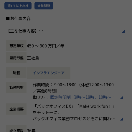
だからこそ、わたしたちは「時代のニーズ・変化に合わせ
特徴です。多様性を重視し、様々な国籍や背
週1日以上出社
受託開発
てエンジニアはスキルを変え、真に必要とされるエンジニ
景を持つ社員が協力し合いながら働いていま
ア」を輩出することに力を入れています。
す。チームワークを大切にし、社員同士のコ
■お仕事内容
そしてそれは、本当の意味でエンジニアの人生を守るため
ミュニケーションが活発です2。
の必要な武器になる、と信じています。
【主な仕事内容】
働き方/リモートワーク
クラウド（AWSメイン、その他Azure・GCP・OCI）分野の
また、ユーザーが真に求めることは、
ホープスでは、リモートワーク活用があり平
インフラエンジニアとして、
・必要なときに必要なシステムを簡単に利用できる
均週2～3日の在宅勤務が可能です。転勤はな
450 〜 900 万円／年
想定年収
これから導入していきたいお客様や、クラウドの利用をさら
・システムを用い、競争力を醸成し、社会が持続的な発
く、プロジェクトに応じて柔軟な働き方がで
に加速をしたいお客様に対して、
展を続けること
きます。残業は月平均10時間程度と少なく、
正社員
雇用形態
提案および調査分析、設計、構築、保守等の業務を行ってい
です。
ワークライフバランスを重視した環境が整っ
ただきます。
当社はそれを提供・実現し、システムの利用者とエンジニ
ています。
職種
インフラエンジニア
上流工程～下流工程すべての作業があり、当社メンバーでチ
アがワクワクする社会を創っていきます。
ームを組成してプロジェクトにご参画いただきます。
作業時間： 9:00～18:00（休憩12:00～13:00
【プロジェクト内容※一例です※】
勤務形態
／実働8時間）
受注システム：要件定義からリリースまで約2年のプロジ
働き方：
固定時間制（9時～18時、10時～19
【案件例】
ェクトにおいて、開発期間は2ヵ月と短納期で完了
時など）
・案件概要
生成型AI ：プロセスマイニングを用いた野良AIの防止
「バックオフィスDX」「Make work fun！」
企業概要
時間外労働の有無： 有（月平均10時間）
大手銀行向け 基盤更改
をモットーに、
休憩時間： 60分
・技術要素
【ローコード開発に携わったエンジニアの声】
バックオフィス業務プロセスとそこに関わる
AWS（ECS、Aurora、S3、Storage Gateway、CloudWatc
・API開発、オープンソースの方が幅がきくし、おもしろ
人たちの働き方を変えていくことを通して、
h）、JP1​
そうなイメージが正直あったが、実際にやってみるとローコ
36年
設立年数
企業競争力を向上させることを使命としてい