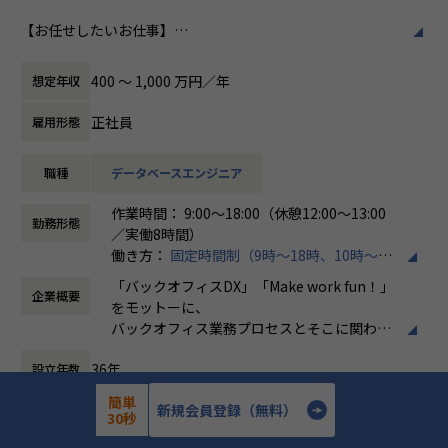
ホープスはそのような企業への支援戦略を中心に事業を展開
【お任せしたいお仕事】
しています。
働き方/リモートワーク
データエンジニアとして、SnowflakeやDatabricksを中心と
大手企業、中規模企業向けのERP領域でシェアNO.1を目指し
ホープスでは、リモートワーク活用があり平
したデータ活用基盤の構築・運用を通じて、
国内サプライチェーン全体での業務標準化を狙っています。
均週2～3日の在宅勤務が可能です。転勤はな
400 〜 1,000 万円／年
想定年収
お客様のDX推進を支援いただきます。
く、プロジェクトに応じて柔軟な働き方がで
担当工程は、企画、要件定義～リリース・保守までと幅広く
【業務の変更の範囲】
きます。残業は月平均10時間程度と少なく、
正社員
雇用形態
関わっていただくことができます。
IT開発関連業務
ワークライフバランスを重視した環境が整っ
ています。
職種
データベースエンジニア
データ基盤構築だけでなく分析や可視化・AI活用領域まで幅
広く経験を積むことが可能なため、
作業時間： 9:00～18:00（休憩12:00～13:00
データエンジニアとしての市場価値を高めていくことができ
勤務形態
／実働8時間）
る環境です。
働き方：
固定時間制（9時～18時、10時～19
時など）
《具体的な業務内容》
「バックオフィスDX」「Make work fun！」
企業概要
時間外労働の有無： 有（月平均10時間）
・SnowflakeまたはDatabricksを活用したデータ基盤の設
をモットーに、
休憩時間： 60分
計・構築
バックオフィス業務プロセスとそこに関わる
・DWH/Data Lake/Lakehouseの設計・構築・運用
人たちの働き方を変えていくことを通して、
・ETL/ELT処理およびデータパイプラインの開発
36年
設立年数
企業競争力を向上させることを使命としてい
・SQLを用いたデータ加工・最適化
ます。
簡単
・クラウドとのデータ連携基盤構築
772人
新規会員登録（無料）
従業員数
30秒
・BIダッシュボード向けデータモデリング
株式会社ホープスは、ERP・EPMを中心とし