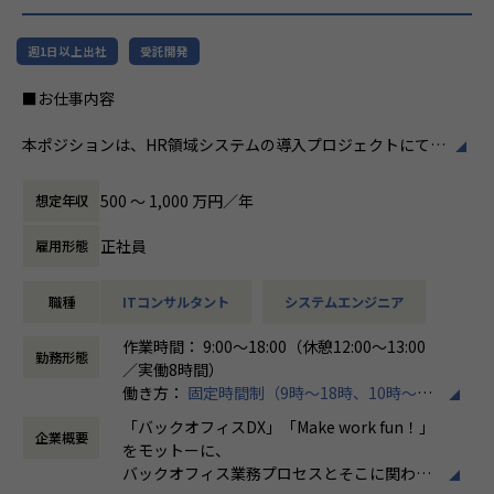
リューションを提供する会社です。
ホープスは、若手社員が活躍できる環境で、
社内の風通しが良く、活気に満ちた雰囲気が
・MISSION「ワークをもっとワクワクに」
週1日以上出社
受託開発
特徴です。多様性を重視し、様々な国籍や背
ヒトが元気になれば、ビジネスも活性化する。
景を持つ社員が協力し合いながら働いていま
■お仕事内容
​ヒトが何をすべきかを追求し、ITの力で “働くを楽しく” へ
す。チームワークを大切にし、社員同士のコ
リノベートすることで社会に貢献します。​
ミュニケーションが活発です2。
本ポジションは、HR領域システムの導入プロジェクトにて、
要件定義から設計、開発に携わっていただくポジションで
・VISION「基幹系業務DXをリード」
働き方/リモートワーク
す。
ITの力で人手不足の解消と流動性の拡大に寄与するサービス
ホープスでは、リモートワーク活用があり平
500 〜 1,000 万円／年
想定年収
を提供し、世の中の仕事の標準化の輪を広げます。
均週2～3日の在宅勤務が可能です。転勤はな
➀人事または給与システム導入開発エンジニア
く、プロジェクトに応じて柔軟な働き方がで
正社員
雇用形態
・主に基本設計～導入、本番稼働および稼働後の保守対応ま
【ホープスの目指す世界】
きます。残業は月平均10時間程度と少なく、
での業務を想定しております。
《ERP導入を支援し、業務標準化の輪を広げる》
ワークライフバランスを重視した環境が整っ
職種
ITコンサルタント
システムエンジニア
・SAP Success Factors、COMPANY導入経験者優遇ですが、
国内全体では基幹業務の標準化は急務であるものの、大手・
ています。
他のソリューション経験者でHR領域の知見をお持ちの方も
準大手から中堅規模の企業においては実現していない企業が
作業時間： 9:00～18:00（休憩12:00～13:00
歓迎しています。
多くERP導入の課題感は多い状況です。
勤務形態
／実働8時間）
ホープスはそのような企業への支援戦略を中心に事業を展開
働き方：
固定時間制（9時～18時、10時～19
➁経費精算システム導入開発エンジニア
しています。
時など）
・主に基本設計～導入、本番稼働および稼働後の保守対応ま
大手企業、中規模企業向けのERP領域でシェアNO.1を目指し
「バックオフィスDX」「Make work fun！」
企業概要
時間外労働の有無： 有（月平均10時間）
での業務を想定しております。
国内サプライチェーン全体での業務標準化を狙っています。
をモットーに、
休憩時間： 60分
・代表的なソリューションとしてSpendia、Ci*X（サイクロ
バックオフィス業務プロセスとそこに関わる
ス）などがありますが、他のソリューション経験者も大歓迎
【業務の変更の範囲】