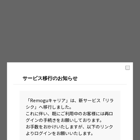
固定時間制（9時～18時、10時～19時など）
フレックス制（コアタイムあり）
フルフレックス制
裁量労働制
語学・国籍から探す
英語力必須
サービス移行のお知らせ
英語力尚可（英語活用環境あり）
外国籍の方OK
「Remoguキャリア」は、新サービス「リラ
シク」へ移行しました。
これに伴い、既にご利用中のお客様には再ロ
グインの手続きをお願いしております。
お手数をおかけいたしますが、以下のリンク
よりログインをお願いいたします。