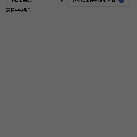
選択中の条件
CTO
VPoE
テックリード
ITコンサルタント
ITアーキテクト
プロジェクトマネージャー
プロダクトマネージャー
スクラムマスター