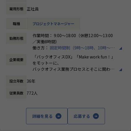
て、ITサービスマネジメント領域のみならず、顧客管理、人
事領域、業務ワークフロー改革など幅広い分野で活用されて
正社員
雇用形態
おり、当社においても引き合いが急速に増加しています。
本ポジションでは、ServiceNow導入プロジェクトにおける
職種
プロジェクトマネージャー
プロジェクトマネジメントやソリューションアーキテクチャ
設計など、上流工程を中心とした業務をお任せします。
作業時間： 9:00～18:00（休憩12:00～13:00
これまでのご経験やスキルに応じて、プロジェクト計画の策
勤務形態
／実働8時間）
定、進捗・品質・課題管理、顧客との各種調整やステークホ
働き方：
固定時間制（9時～18時、10時～19
ルダーマネジメント、ServiceNowを活用したソリューショ
時など）
ン設計、技術方針策定、開発チームのリードなどをご担当い
「バックオフィスDX」「Make work fun！」
企業概要
時間外労働の有無： 有（月平均10時間）
ただきます。
をモットーに、
休憩時間： 60分
また、組織拡大フェーズにあるため、新規プロジェクトの立
バックオフィス業務プロセスとそこに関わる
ち上げや標準化推進、若手メンバーの育成など、事業成長を
人たちの働き方を変えていくことを通して、
支える中核メンバーとしての活躍も期待しています。
36年
設立年数
企業競争力を向上させることを使命としてい
現在30人規模事業部において、資格取得者数が70%を超えて
ます。
きており、事業部全体でメンバーの育成に力を入れておりま
772人
従業員数
す。
株式会社ホープスは、ERP・EPMを中心とし
より育成に力を入れていきますので、メンバー育成にも大き
た基幹系システムの支援を主軸に、スクラッ
く携わることが可能です。
チ開発やコンサルティングまで幅広いサービ
詳細を見る
応募する
当社はSHIFTグループの強みを活かしながら、ERP・CRM・
スを提供しています。クラウドERPやローコ
EPM領域を中心としたDX支援を展開しており、ServiceNow
ード開発を柱とし、業務効率化やDX推進、経
事業についても今後の成長領域として投資を進めています。
営分析、マーケティングなど多岐にわたるソ