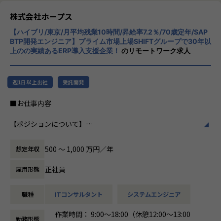
ホープスは、ERP・ERP周辺のシステム開発・導入、
リューションを展開。特に、SAP S/4HANA®
コンサルティングを主軸にイノベーションを起こすためのソ
CloudやOracle ERP Cloudなどを活用し、企
株式会社ホープス
リューションを提供する会社です。
業の業務プロセスを最適化し、経営管理の強
【ハイブリ/東京/月平均残業10時間/昇給率7.2％/70歳定年/SAP
化を図っています1。
BTP開発エンジニア】プライム市場上場SHIFTグループで30年以
・MISSION「ワークをもっとワクワクに」
上のの実績あるERP導入支援企業！
のリモートワーク求人
ヒトが元気になれば、ビジネスも活性化する。
社風/文化
​ヒトが何をすべきかを追求し、ITの力で “働くを楽しく” へ
ホープスは、若手社員が活躍できる環境で、
リノベートすることで社会に貢献します。​
社内の風通しが良く、活気に満ちた雰囲気が
週1日以上出社
受託開発
特徴です。多様性を重視し、様々な国籍や背
・VISION「基幹系業務DXをリード」
景を持つ社員が協力し合いながら働いていま
■お仕事内容
ITの力で人手不足の解消と流動性の拡大に寄与するサービス
す。チームワークを大切にし、社員同士のコ
を提供し、世の中の仕事の標準化の輪を広げます。
ミュニケーションが活発です2。
【ポジションについて】
本ポジションは、SAP BTPエンジニアとして、基幹系業務シ
【ホープスの目指す世界】
働き方/リモートワーク
ステムの導入・開発に携わっていただくポジションです。
《ERP導入を支援し、業務標準化の輪を広げる》
ホープスでは、リモートワーク活用があり平
500 〜 1,000 万円／年
想定年収
ホープスではエンドユーザー、大手SIer向けのERPパッケー
国内全体では基幹業務の標準化は急務であるものの、大手・
均週2～3日の在宅勤務が可能です。転勤はな
ジの提案や要件定義等の上流工程から、詳細設計・構築、テ
準大手から中堅規模の企業においては実現していない企業が
く、プロジェクトに応じて柔軟な働き方がで
正社員
雇用形態
スト工程や運用保守まで、一連の業務を担っています。
多くERP導入の課題感は多い状況です。
きます。残業は月平均10時間程度と少なく、
ホープスはそのような企業への支援戦略を中心に事業を展開
ワークライフバランスを重視した環境が整っ
職種
ITコンサルタント
システムエンジニア
具体的には、
しています。
ています。
SAP BTPの導入・開発・改修のプロジェクトにて、
大手企業、中規模企業向けのERP領域でシェアNO.1を目指し
作業時間： 9:00～18:00（休憩12:00～13:00
ご経験に応じて要件定義、設計の上流工程から、開発、保守
国内サプライチェーン全体での業務標準化を狙っています。
勤務形態