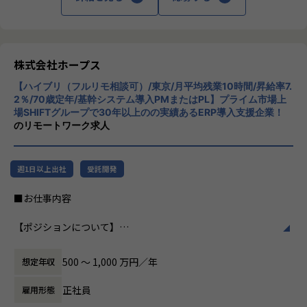
・ハイブリッド勤務あり！
スを提供しています。クラウドERPやローコ
ヒトが元気になれば、ビジネスも活性化する。
・平均残業時間が月10時間！ワークライフバランスも整った
ード開発を柱とし、業務効率化やDX推進、経
​ヒトが何をすべきかを追求し、ITの力で “働くを楽しく” へ
環境です。
営分析、マーケティングなど多岐にわたるソ
リノベートすることで社会に貢献します。​
【会社概要】
リューションを展開。特に、SAP S/4HANA®
「バックオフィスDX」「Make work fun！」をモットーに、
【業務の変更の範囲】
CloudやOracle ERP Cloudなどを活用し、企
株式会社ホープス
・VISION「基幹系業務DXをリード」
バックオフィス業務とそこに関わる人たちの働き方を変えて
IT開発関連業務
業の業務プロセスを最適化し、経営管理の強
ITの力で人手不足の解消と流動性の拡大に寄与するサービス
いくことを通して、企業競争力を向上させることを使命とし
【ハイブリ（フルリモ相談可）/東京/月平均残業10時間/昇給率7.
化を図っています1。
を提供し、世の中の仕事の標準化の輪を広げます。
ています。
2％/70歳定年/基幹システム導入PMまたはPL】プライム市場上
場SHIFTグループで30年以上のの実績あるERP導入支援企業！
ヒトが元気になれば、ビジネスも活性化する。​
社風/文化
のリモートワーク求人
【ホープスの目指す世界】
HOPESはヒトが何をすべきかを追求し、ITの力で “働くを楽
ホープスは、若手社員が活躍できる環境で、
《ERP導入を支援し、業務標準化の輪を広げる》
しく” へリノベートすることで社会に貢献します。​
社内の風通しが良く、活気に満ちた雰囲気が
国内全体では基幹業務の標準化は急務であるものの、大手・
特徴です。多様性を重視し、様々な国籍や背
週1日以上出社
受託開発
準大手から中堅規模の企業においては実現していない企業が
景を持つ社員が協力し合いながら働いていま
多くERP導入の課題感は多い状況です。
【ホープスの魅力】
す。チームワークを大切にし、社員同士のコ
■お仕事内容
ホープスはそのような企業への支援戦略を中心に事業を展開
・2020年に東証プライム上場SHIFTグループ入り！安定基盤
ミュニケーションが活発です2。
しています。
で年120％超成長中
【ポジションについて】
大手企業、中規模企業向けのERP領域でシェアNO.1を目指し
・明確な評価制度「昇給率7.7％」（2023年度実績）
働き方/リモートワーク
本ポジションは、公共系（官公庁・自治体）向けの基幹シス
国内サプライチェーン全体での業務標準化を狙っています。
・Udemyを会社負担で活用、資格取得奨励制度など、従業員
ホープスでは、リモートワーク活用があり平
テム導入プロジェクトにおいてPMまたはPLとして以下のよ
のスキルアップも応援！
均週2～3日の在宅勤務が可能です。転勤はな
500 〜 1,000 万円／年
想定年収
うな業務を想定しています。
【業務の変更の範囲】
・70歳定年/役職定年無
く、プロジェクトに応じて柔軟な働き方がで
・基幹システム導入PJにおける、要件定義～テスト、移行支
IT開発関連業務
・入社月から有休5日付与
きます。残業は月平均10時間程度と少なく、
正社員
雇用形態
援
ワークライフバランスを重視した環境が整っ