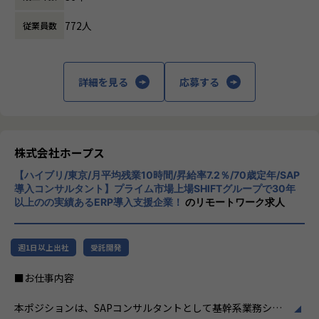
ード開発はできることが多かった（40代男性）。
ます。
その他、サーバーレスアーキテクチャでのデータ基盤構築
772人
・API開発、オープンソースは今までできたことを効率的
従業員数
や、システム更改におけるオンプレ→クラウドリフトアップ
に開発できるが、それに加えて今までできていないこと（A
株式会社ホープスは、ERP・EPMを中心とし
などプロジェクトは多数ございます。
I、プロセスマイニングの利用等）ができ、技術的な好奇心を
た基幹系システムの支援を主軸に、スクラッ
駆り立てられる。
チ開発やコンサルティングまで幅広いサービ
詳細を見る
応募する
将来的には、インフラアーキテクトや上級インフラエンジニ
より幅広い技術・知識の習得を楽しめる！（30代男性）
スを提供しています。クラウドERPやローコ
アなど、スペシャリストを目指して頂くことも可能です。
・開発工程を短縮することで、本当に必要な工程に時間を
ード開発を柱とし、業務効率化やDX推進、経
またご志向性に応じて、社内若手SEへの教育やインフラマネ
割けるようになった。中長期的にユーザーが求めていること
営分析、マーケティングなど多岐にわたるソ
ージャーへのキャリア、
を提案・提供でき、前よりお客様に寄り添った開発をしてい
リューションを展開。特に、SAP S/4HANA®
フルスタックエンジニアとしてインフラからの領域チェンジ
ると感じる（30代女性）。
CloudやOracle ERP Cloudなどを活用し、企
株式会社ホープス
など、ご志向性に応じたキャリアマップを用意しています。
・お客様から「想定より早く導入できた」「ほしかったシ
業の業務プロセスを最適化し、経営管理の強
現在、若手～ベテラン層まで幅広い人材が活躍しており、切
ステムがたくさんあり、使うことが楽しみだ」とお声をいた
【ハイブリ/東京/月平均残業10時間/昇給率7.2％/70歳定年/SAP
化を図っています1。
磋琢磨しながら成長できる環境です。
導入コンサルタント】プライム市場上場SHIFTグループで30年
だき、嬉しかった！（20代女性）
以上のの実績あるERP導入支援企業！
のリモートワーク求人
社風/文化
【事業責任者からのメッセージ】
ホープスは、若手社員が活躍できる環境で、
【入社者例】
世界基準でみたときに、世界ではポピュラーだけど日本で
社内の風通しが良く、活気に満ちた雰囲気が
・Mさん（20代後半）
週1日以上出社
受託開発
はまだ浸透していないソリューションがたくさんあります。
特徴です。多様性を重視し、様々な国籍や背
前職では、省庁（金融）向けに、AWS/VMwareを用いたクラ
また、日本に入ってきているものの、認知度の低いツール
景を持つ社員が協力し合いながら働いていま
■お仕事内容
ウドサーバ運用、オンプレサーバ運用・更改、ジョブネット
もたくさんあります。
す。チームワークを大切にし、社員同士のコ
操作、
ホープスではそういったソリューションやツールの導入・
ミュニケーションが活発です2。
本ポジションは、SAPコンサルタントとして基幹系業務シス
DB呼び出し、データバックアップ、インシデント対応など
開発を積極的に推進しております。