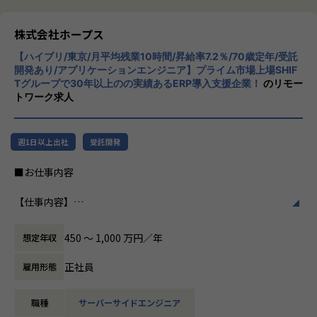
事業拡大フェーズだからこそ、プロジェクト推進だけではな
リューションを展開。特に、SAP S/4HANA®
く、組織やサービスづくりにも携わることが可能です。
CloudやOracle ERP Cloudなどを活用し、企
株式会社ホープス
業の業務プロセスを最適化し、経営管理の強
＜ポジションの魅力＞
【ハイブリ/東京/月平均残業10時間/昇給率7.2％/70歳定年/受託
化を図っています1。
・顧客と直接コミュニケーションを取りながらプロジェクト
開発あり/アプリケーションエンジニア】プライム市場上場SHIF
Tグループで30年以上のの実績あるERP導入支援企業！
のリモー
を推進できる
社風/文化
トワーク求人
・プロジェクトマネジメントやServiceNow導入の上流工程
ホープスは、若手社員が活躍できる環境で、
に幅広く携わることができる
社内の風通しが良く、活気に満ちた雰囲気が
・拡大フェーズの組織において、新規プロジェクト立ち上げ
特徴です。多様性を重視し、様々な国籍や背
週1日以上出社
受託開発
や組織づくりにもチャレンジできる
景を持つ社員が協力し合いながら働いていま
・ServiceNow PMやアーキテクトとして専門性を高めなが
す。チームワークを大切にし、社員同士のコ
■お仕事内容
ら、将来的には組織マネージャーとしてのキャリア形成も可
ミュニケーションが活発です2。
能
【仕事内容】
※ご本人のご希望やご志向に合わせて、キャリアを作ってい
働き方/リモートワーク
大手企業を中心にとしたさまざまな業界のWebアプリやモバ
くことが可能です。
ホープスでは、リモートワーク活用があり平
イルアプリの上流から開発工程までをご担当いただきます。
均週2～3日の在宅勤務が可能です。転勤はな
450 〜 1,000 万円／年
想定年収
要件定義・開発・運用まで一貫して携わることができ、多く
【キャリアパス※一例です※】
く、プロジェクトに応じて柔軟な働き方がで
のアプリケーション開発を経験することが可能です。
事業拡大フェーズだからこそ、決められたキャリアに沿うだ
きます。残業は月平均10時間程度と少なく、
正社員
雇用形態
けではなく、ご自身の強みや志向に応じて幅広いキャリア形
ワークライフバランスを重視した環境が整っ
【プロジェクト例】
成が可能です。
ています。
職種
サーバーサイドエンジニア
■大手ネットバンキング向けシステム画面設計
・ServiceNow PMとしてプロジェクトマネジメントの専門性