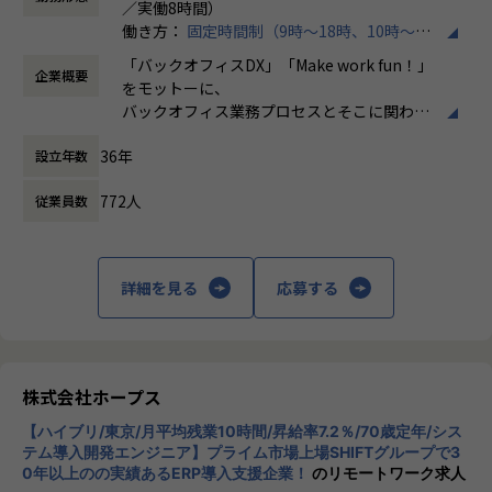
／実働8時間）
運用のプロジェクトに携わっていただきます。
働き方：
固定時間制（9時～18時、10時～19
【業務の変更の範囲】
時など）
売上過去最高記録を更新している当社では、今まさに第二次
IT開発関連業務
「バックオフィスDX」「Make work fun！」
企業概要
時間外労働の有無： 有（月平均10時間）
創業期として
をモットーに、
休憩時間： 60分
準大手から中堅規模の企業に特化して、プライム案件、ERP
バックオフィス業務プロセスとそこに関わる
導入案件、DX推進案件の拡大に注力しております。
人たちの働き方を変えていくことを通して、
BTP開発エンジニアとして組織を一緒に作っていただける方
36年
設立年数
企業競争力を向上させることを使命としてい
を募集しております。
ます。
772人
従業員数
【ポジションの魅力】
株式会社ホープスは、ERP・EPMを中心とし
・開発に強いホープス！そのため上流～下流工程まで案件の
た基幹系システムの支援を主軸に、スクラッ
幅が広い！
チ開発やコンサルティングまで幅広いサービ
詳細を見る
応募する
・上流工程やマネジメント、コンサルタントにステップアッ
スを提供しています。クラウドERPやローコ
プ可能！
ード開発を柱とし、業務効率化やDX推進、経
・ハイブリッド勤務あり！
営分析、マーケティングなど多岐にわたるソ
・平均残業時間が月10時間！ワークライフバランスも整った
リューションを展開。特に、SAP S/4HANA®
環境です。
CloudやOracle ERP Cloudなどを活用し、企
株式会社ホープス
業の業務プロセスを最適化し、経営管理の強
【会社概要】
【ハイブリ/東京/月平均残業10時間/昇給率7.2％/70歳定年/シス
化を図っています1。
ホープスは、ERP・ERP周辺のシステム開発・導入、
テム導入開発エンジニア】プライム市場上場SHIFTグループで3
0年以上のの実績あるERP導入支援企業！
のリモートワーク求人
コンサルティングを主軸にイノベーションを起こすためのソ
社風/文化