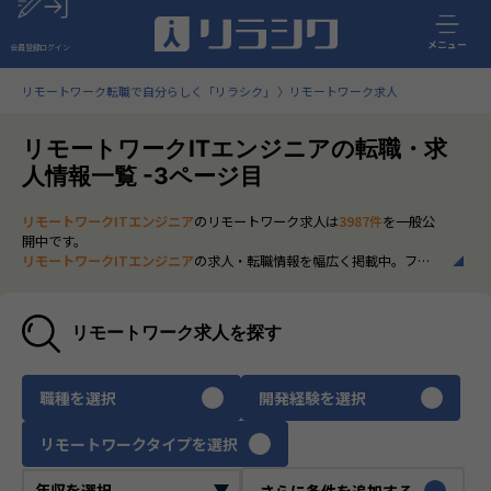
メニュー
会員登録
ログイン
リモートワーク転職で自分らしく「リラシク」
リモートワーク求人
リモートワークITエンジニアの転職・求
人情報一覧 -3ページ目
リモートワークITエンジニア
のリモートワーク求人は
3987件
を一般公
開中です。
リモートワークITエンジニア
の求人・転職情報を幅広く掲載中。フル
リモートから一部在宅勤務まで、全国の正社員ポジションを多数ご紹
介。最新の市場動向やキャリア形成に役立つ情報もあわせてチェック
できます。
リモートワーク求人を探す
いち早く、多くの選択肢から
リモートワークITエンジニア
のリモート
ワーク求人を選びたい方は、30秒で完結する無料の
会員登録
へお進み
ください。
職種を選択
開発経験を選択
リモートワークタイプを選択
さらに条件を追加する