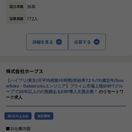
人たちの働き方を変えていくことを通して、
です。
IT開発関連業務
36年
設立年数
企業競争力を向上させることを使命としてい
ます。
【会社概要】
772人
従業員数
ホープスは、ERP・ERP周辺のシステム開発・導入、
株式会社ホープスは、ERP・EPMを中心とし
コンサルティングを主軸にイノベーションを起こすためのソ
た基幹系システムの支援を主軸に、スクラッ
リューションを提供する会社です。
チ開発やコンサルティングまで幅広いサービ
詳細を見る
応募する
スを提供しています。クラウドERPやローコ
・MISSION「ワークをもっとワクワクに」
ード開発を柱とし、業務効率化やDX推進、経
ヒトが元気になれば、ビジネスも活性化する。
営分析、マーケティングなど多岐にわたるソ
​ヒトが何をすべきかを追求し、ITの力で “働くを楽しく” へ
リューションを展開。特に、SAP S/4HANA®
リノベートすることで社会に貢献します。​
CloudやOracle ERP Cloudなどを活用し、企
株式会社ホープス
業の業務プロセスを最適化し、経営管理の強
・VISION「基幹系業務DXをリード」
【ハイブリ/東京/月平均残業10時間/昇給率7.2％/70歳定年/Sno
化を図っています1。
ITの力で人手不足の解消と流動性の拡大に寄与するサービス
wflake・Databricksエンジニア】プライム市場上場SHIFTグル
ープで30年以上のの実績あるERP導入支援企業！
のリモートワ
を提供し、世の中の仕事の標準化の輪を広げます。
社風/文化
ーク求人
ホープスは、若手社員が活躍できる環境で、
【ホープスの目指す世界】
社内の風通しが良く、活気に満ちた雰囲気が
《ERP導入を支援し、業務標準化の輪を広げる》
特徴です。多様性を重視し、様々な国籍や背
週1日以上出社
受託開発
国内全体では基幹業務の標準化は急務であるものの、大手・
景を持つ社員が協力し合いながら働いていま
準大手から中堅規模の企業においては実現していない企業が
す。チームワークを大切にし、社員同士のコ
■お仕事内容
多くERP導入の課題感は多い状況です。
ミュニケーションが活発です2。