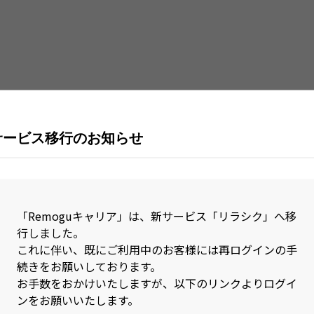
Java
Jav
Kubernetes
Lar
MySQL
Nex
Nuxt.js
Obj
Perl
Pho
サービス移行のお知らせ
PL/SQL
Pos
R
Rea
RPA(Biz Robo)
RPA
「Remoguキャリア」は、新サービス「リラシク」へ移
行しました。
Ruby on Rails
Rus
これに伴い、既にご利用中のお客様には再ログインの手
続きをお願いしております。
SAP
Sca
お手数をおかけいたしますが、以下のリンクよりログイ
Sketch
Spr
ンをお願いいたします。