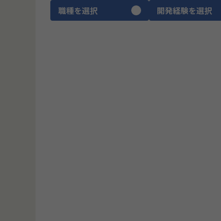
職種を選択
開発経験を選択
CTO
ITコンサルタント
プロダクトマネージャー
ブリッジSE
UIUXデザイナー
ゲームデザイナー
SRE