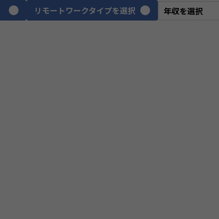
リモートワークタイプを選択
VPoE
テ
ITアーキテクト
プ
スクラムマスター
PM
プロジェクトリーダー
we
webディレクター
デ
CGデザイナー
イ
ネットワークエンジニア
サ