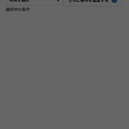
選択中の条件
CTO
VPoE
テックリード
ITコンサルタント
ITアーキテクト
プロジェクトマネージャー
プロダクトマネージャー
スクラムマスター