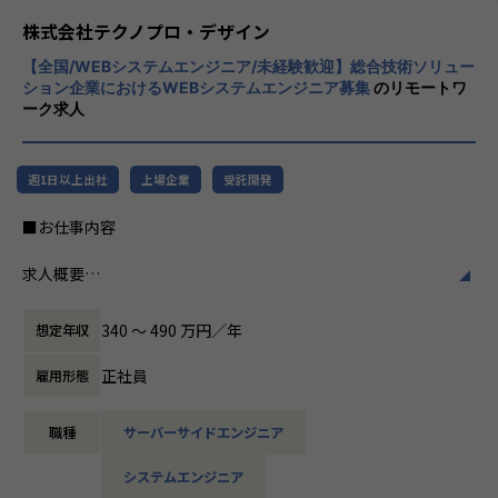
程プロジェクトの増加といった世の中で技術
株式会社テクノプロ・デザイン
者集団として価値提供を行うために、エンジ
【全国/WEBシステムエンジニア/未経験歓迎】総合技術ソリュー
ニアが生涯活躍できる環境を考え事業運営を
ション企業におけるWEBシステムエンジニア募集
のリモートワ
行っています。
ーク求人
週1日以上出社
上場企業
受託開発
■お仕事内容
求人概要
【WEBシステムエンジニアコース】
340 〜 490 万円／年
想定年収
当社は「メーカー」や「自治体」を主要顧客としており、メ
ーカー向けWEBシステムや行政向け総合システムといった、
正社員
雇用形態
専門システムを取り扱うことが多くあります。
皆さまには研修を通して、バックエンドのシステム開発エン
職種
サーバーサイドエンジニア
ジニアとしてのご活躍を期待し、入社後約3か月間の研修に
ご参加いただきます。
システムエンジニア