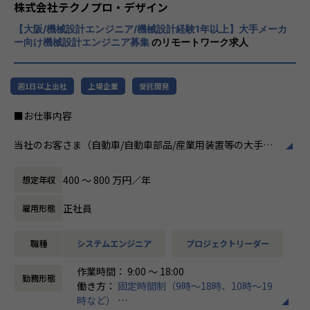
程プロジェクトの増加といった世の中で技術
株式会社テクノプロ・デザイン
者集団として価値提供を行うために、エンジ
【大阪/機械設計エンジニア/機械設計経験1年以上】大手メーカ
ニアが生涯活躍できる環境を考え事業運営を
ー向け機械設計エンジニア募集
のリモートワーク求人
行っています。
週1日以上出社
上場企業
受託開発
■お仕事内容
当社のお客さま（自動車/自動車部品/産業用装置等の大手メ
ーカー）の開発現場で、機械設計エンジニアとして、3DCAD
を用いた製品・装置等の機構・筐体設計、及び解析業務など
400 〜 800 万円／年
想定年収
の開発業務に従事していただきます。
正社員
雇用形態
例えば、、、
・【アーム型ロボット】仕様に基づいた機構設計
職種
システムエンジニア
プロジェクトリーダー
・【医療機器】樹脂成形部品の設計開発業務
・【ホバーバイクの機体】構造、機構の設計全般の取りまと
作業時間： 9:00 ～ 18:00
め
勤務形態
働き方：
固定時間制（9時～18時、10時～19
時など）
会社についての詳細