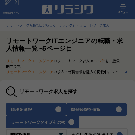
メニュー
会員登録
ログイン
リモートワーク転職で自分らしく「リラシク」
リモートワーク求人
リモートワークITエンジニアの転職・求
人情報一覧 -5ページ目
リモートワークITエンジニア
のリモートワーク求人は
3987件
を一般公
開中です。
リモートワークITエンジニア
の求人・転職情報を幅広く掲載中。フル
リモートから一部在宅勤務まで、全国の正社員ポジションを多数ご紹
介。最新の市場動向やキャリア形成に役立つ情報もあわせてチェック
できます。
リモートワーク求人を探す
いち早く、多くの選択肢から
リモートワークITエンジニア
のリモート
ワーク求人を選びたい方は、30秒で完結する無料の
会員登録
へお進み
ください。
職種を選択
開発経験を選択
リモートワークタイプを選択
さらに条件を追加する