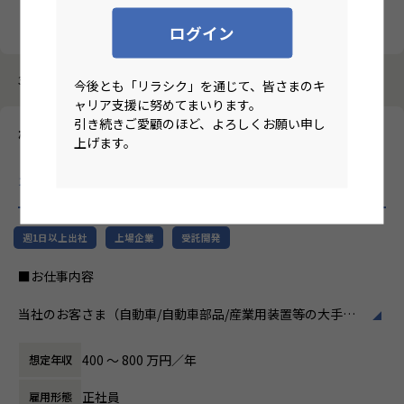
クリア
検索
ログイン
3987件中 41件～50件
今後とも「リラシク」を通じて、皆さまのキ
ャリア支援に努めてまいります。
引き続きご愛顧のほど、よろしくお願い申し
株式会社テクノプロ・デザイン
上げます。
【北関東/機械設計エンジニア/機械設計経験1年以上】大手メー
カー向け機械設計エンジニア募集
のリモートワーク求人
週1日以上出社
上場企業
受託開発
■お仕事内容
当社のお客さま（自動車/自動車部品/産業用装置等の大手メ
ーカー）の開発現場で、機械設計エンジニアとして、3DCAD
を用いた製品・装置等の機構・筐体設計、及び解析業務など
400 〜 800 万円／年
想定年収
の開発業務に従事していただきます。
正社員
雇用形態