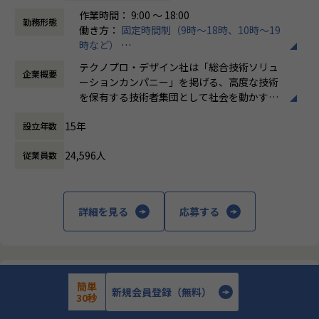
研修内容
作業時間： 9:00 ～ 18:00
プログラミングの基礎から、システム開発演習まで
勤務形態
働き方：
固定時間制（9時～18時、10時～19
時など）
■研修期間：約3ヵ月
時間外労働の有無： 有（月平均20時間）
テクノプロ・デザイン社は「総合技術ソリュ
企業概要
休憩時間： 60分
基礎知識
ーションカンパニー」を掲げる、高度な技術
Javaプログラミング
を保有する技術者集団として社会を動かすこ
HTML、CSS、データベース、Git、Junit、Linux、Spring、
とを志し、活動しています。
Spring Boot
15年
設立年数
WEBアプリケーション
ビジネスモデルはアウトソーシング領域全域
アプリケーション開発演習
24,596人
従業員数
に渡ります。いわゆる技術者派遣と呼ばれ
チーム開発演習
る、クライアント先に当社の技術者が出向す
※研修内容・期間は変更になる可能性がございます。
る事業だけではなく、請負や受託と呼ばれる
働く場所に関わらない事業支援や最新技術を
詳細を見る
応募する
配属例
用いた研究開発などを行っています。
■2025年2月入社/23歳/文系大学卒
前職はメーカーで広報・採用の仕事をしていた。
加速度的に技術革新が進む現代社会。開発サ
8か月間の自己学習（HTML,CSS,Javascript）を行い、
イクルの短期化、製品開発の多角化や上流工
ITエンジニアへの転職を希望して入社。
程プロジェクトの増加といった世の中で技術
株式会社テクノプロ・デザイン
簡単
者集団として価値提供を行うために、エンジ
新規会員登録（無料）
30秒
■配属プロジェクト
【全国/AI・DXエンジニア/PythonまたはSQL学習経験】総合技
ニアが生涯活躍できる環境を考え事業運営を
術ソリューション企業におけるAI・DXエンジニア募集
のリモー