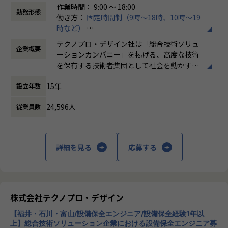
作業時間： 9:00 ～ 18:00
制御基板の回路設計・評価対応（大手自動車部品メーカー）
勤務形態
働き方：
固定時間制（9時～18時、10時～19
センサー回路の設計・検証支援（大手機械系製造メーカー）
時など）
電源回路の設計・デバッグ対応（工作機械メーカー）
時間外労働の有無： 有（月平均20時間）
基板パターン設計・部品選定支援（化学系製造メーカー）
テクノプロ・デザイン社は「総合技術ソリュ
企業概要
休憩時間： 60分
※案件は随時変動します。ご希望の業種・テーマをお聞きし
ーションカンパニー」を掲げる、高度な技術
た上でマッチングいたします。
を保有する技術者集団として社会を動かすこ
とを志し、活動しています。
【募集概要】
15年
設立年数
製造系メーカー各社のプロジェクトに参画し、アナログ・デ
ビジネスモデルはアウトソーシング領域全域
ジタル回路の設計・開発業務をご担当いただきます。自動
24,596人
従業員数
に渡ります。いわゆる技術者派遣と呼ばれ
車・機械・化学など製造系メーカーのプロジェクトにアサイ
る、クライアント先に当社の技術者が出向す
ンされるため、多様な製品・現場経験を積むことができま
る事業だけではなく、請負や受託と呼ばれる
す。
働く場所に関わらない事業支援や最新技術を
詳細を見る
応募する
用いた研究開発などを行っています。
【業務の変更の範囲】
会社の定める業務
加速度的に技術革新が進む現代社会。開発サ
イクルの短期化、製品開発の多角化や上流工
程プロジェクトの増加といった世の中で技術
株式会社テクノプロ・デザイン
者集団として価値提供を行うために、エンジ
【福井・石川・富山/設備保全エンジニア/設備保全経験1年以
ニアが生涯活躍できる環境を考え事業運営を
上】総合技術ソリューション企業における設備保全エンジニア募
行っています。