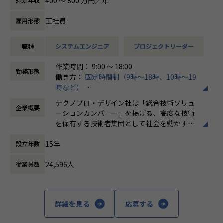
400 〜 800 万円／年
想定年収
の開発業務に従事していただきます。
正社員
雇用形態
例えば、、、
・【アーム型ロボット】仕様に基づいた機構設計
職種
システムエンジニア
プロジェクトリーダー
・【医療機器】樹脂成形部品の設計開発業務
・【ホバーバイクの機体】構造、機構の設計全般の取りまと
作業時間： 9:00 ～ 18:00
め
勤務形態
働き方：
固定時間制（9時～18時、10時～19
時など）
会社についての詳細
時間外労働の有無： 有（月平均20時間）
当社は、約8,500名のエンジニアの現場力と技術コンサルテ
テクノプロ・デザイン社は「総合技術ソリュ
企業概要
休憩時間： 60分
ィングを融合し、課題解決から価値創造までを一貫して支援
ーションカンパニー」を掲げる、高度な技術
する総合技術ソリューションカンパニーです。
を保有する技術者集団として社会を動かすこ
輸送用機器、産業用機械、精密機器、電子部品、医療機器な
とを志し、活動しています。
ど幅広い業界において、多様なプロジェクトからエンジニア
15年
設立年数
が高度な技術経験を積むことのできる環境を提供していま
ビジネスモデルはアウトソーシング領域全域
す。
24,596人
従業員数
に渡ります。いわゆる技術者派遣と呼ばれ
さらに、体系的な教育・研修制度を通じて先端技術の習得を
る、クライアント先に当社の技術者が出向す
促進し、エンジニア一人ひとりの専門性向上と高付加価値化
る事業だけではなく、請負や受託と呼ばれる
を実現しています。
働く場所に関わらない事業支援や最新技術を
詳細を見る
応募する
用いた研究開発などを行っています。
【業務の変更の範囲】