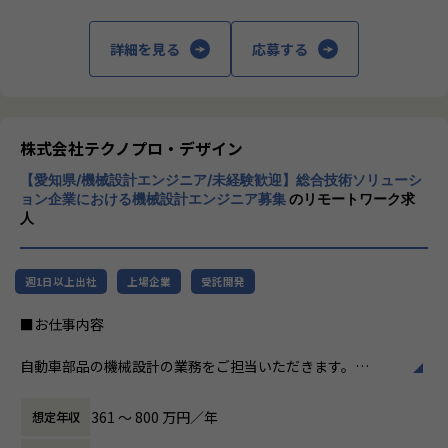
促進し、エンジニア一人ひとりの専門性向上と高付加価値化
る事業だけではなく、請負や受託と呼ばれる
を実現しています。
働く場所に関わらない事業支援や最新技術を
詳細を見る
応募する
用いた研究開発などを行っています。
【業務の変更の範囲】
会社の定める業務
加速度的に技術革新が進む現代社会。開発サ
イクルの短期化、製品開発の多角化や上流工
程プロジェクトの増加といった世の中で技術
株式会社テクノプロ・デザイン
者集団として価値提供を行うために、エンジ
【愛知県/機械設計エンジニア/未経験歓迎】総合技術ソリューシ
ニアが生涯活躍できる環境を考え事業運営を
ョン企業における機械設計エンジニア募集
のリモートワーク求
行っています。
人
週1日以上出社
上場企業
受託開発
■お仕事内容
自動車部品の機械設計の業務をご担当いただきます。
自動車のあらゆる部品および相関性を理解し、幅広い知識と
361 〜 800 万円／年
想定年収
経験を身に着けることができます。