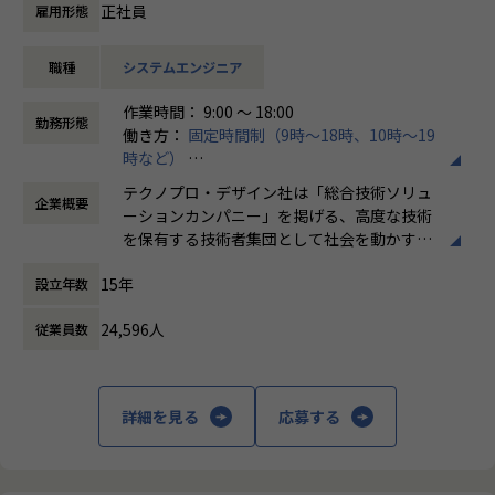
また、モデリング研修もありますので業務内でスキル習得が
正社員
雇用形態
可能です。
職種
システムエンジニア
【業務内容】
完成車両メーカーでの製品設計業務になります。
作業時間： 9:00 ～ 18:00
部品は、エンジン、吸排気部品、パワートレイン、ドライブ
勤務形態
働き方：
固定時間制（9時～18時、10時～19
トレイン、ボデー、モーター、アクセサリー関連など多種多
時など）
様になります。
時間外労働の有無： 有（月平均20時間）
テクノプロ・デザイン社は「総合技術ソリュ
企業概要
休憩時間： 60分
【テクノプロ・デザイン社について】
ーションカンパニー」を掲げる、高度な技術
当社は年間売上が1,600億円を超える国内最大の技術ソリュ
を保有する技術者集団として社会を動かすこ
ーション企業・テクノプログループを牽引する中核企業で
とを志し、活動しています。
す。
15年
設立年数
テクノプロ・デザイン社では7,500名を超えるエンジニアが
ビジネスモデルはアウトソーシング領域全域
上場企業を中心にソリューションサービスを提供していま
24,596人
従業員数
に渡ります。いわゆる技術者派遣と呼ばれ
す。
る、クライアント先に当社の技術者が出向す
る事業だけではなく、請負や受託と呼ばれる
【業務の変更の範囲】
働く場所に関わらない事業支援や最新技術を
詳細を見る
応募する
会社の定める業務
用いた研究開発などを行っています。
加速度的に技術革新が進む現代社会。開発サ
イクルの短期化、製品開発の多角化や上流工