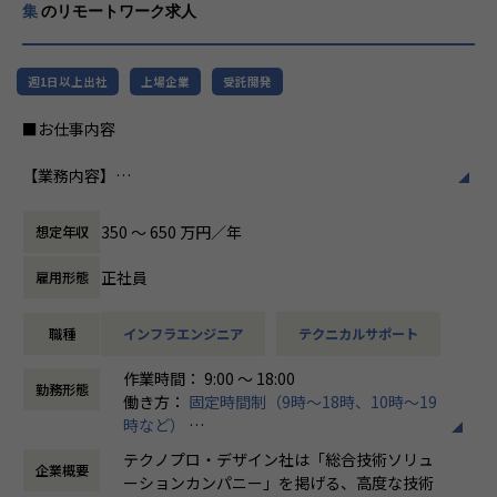
集
のリモートワーク求人
週1日以上出社
上場企業
受託開発
■お仕事内容
【業務内容】
・生産ライン・搬送設備・工作機械・産業ロボットの点検・
整備
350 〜 650 万円／年
想定年収
・設備の故障対応・トラブルシューティング・修理
・消耗部品の交換・在庫管理
正社員
雇用形態
・設備改善・稼働率向上に向けた改善提案
・点検記録・作業報告書の作成 等
職種
インフラエンジニア
テクニカルサポート
【案件事例】
作業時間： 9:00 ～ 18:00
生産ライン設備の保全対応（大手自動車部品メーカー ）
勤務形態
働き方：
固定時間制（9時～18時、10時～19
搬送設備の故障対応・定期整備（大手電機メーカー系）
時など）
産業ロボット保全・稼働率改善支援（工作機械メーカー）
時間外労働の有無： 有（月平均20時間）
工作機械の点検・修理対応（化学系製造メーカー）
テクノプロ・デザイン社は「総合技術ソリュ
企業概要
休憩時間： 60分
※案件は随時変動します。ご希望の業種・テーマをお聞きし
ーションカンパニー」を掲げる、高度な技術