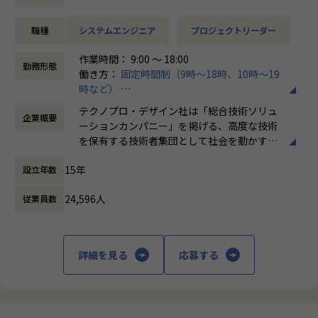
例えば、、、
・【アーム型ロボット】仕様に基づいた機構設計
職種
システムエンジニア
プロジェクトリーダー
・【医療機器】樹脂成形部品の設計開発業務
・【ホバーバイクの機体】構造、機構の設計全般の取りまと
作業時間： 9:00 ～ 18:00
め
勤務形態
働き方：
固定時間制（9時～18時、10時～19
時など）
会社についての詳細
時間外労働の有無： 有（月平均20時間）
当社は、約8,500名のエンジニアの現場力と技術コンサルテ
テクノプロ・デザイン社は「総合技術ソリュ
企業概要
休憩時間： 60分
ィングを融合し、課題解決から価値創造までを一貫して支援
ーションカンパニー」を掲げる、高度な技術
する総合技術ソリューションカンパニーです。
を保有する技術者集団として社会を動かすこ
輸送用機器、産業用機械、精密機器、電子部品、医療機器な
とを志し、活動しています。
ど幅広い業界において、多様なプロジェクトからエンジニア
15年
設立年数
が高度な技術経験を積むことのできる環境を提供していま
ビジネスモデルはアウトソーシング領域全域
す。
24,596人
従業員数
に渡ります。いわゆる技術者派遣と呼ばれ
さらに、体系的な教育・研修制度を通じて先端技術の習得を
る、クライアント先に当社の技術者が出向す
促進し、エンジニア一人ひとりの専門性向上と高付加価値化
る事業だけではなく、請負や受託と呼ばれる
を実現しています。
働く場所に関わらない事業支援や最新技術を
詳細を見る
応募する
用いた研究開発などを行っています。
【業務の変更の範囲】
会社の定める業務
加速度的に技術革新が進む現代社会。開発サ
イクルの短期化、製品開発の多角化や上流工