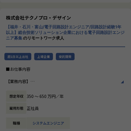
会社の定める業務
加速度的に技術革新が進む現代社会。開発サ
イクルの短期化、製品開発の多角化や上流工
程プロジェクトの増加といった世の中で技術
株式会社テクノプロ・デザイン
者集団として価値提供を行うために、エンジ
【福井・石川・富山/電子回路設計エンジニア/回路設計経験1年
ニアが生涯活躍できる環境を考え事業運営を
以上】総合技術ソリューション企業における電子回路設計エンジ
行っています。
ニア募集
のリモートワーク求人
週1日以上出社
上場企業
受託開発
■お仕事内容
【業務内容】
・アナログ／デジタル回路の回路設計・基板設計（パターン
設計・部品選定）
350 〜 650 万円／年
想定年収
・回路シミュレーションによる動作検証
・試作基板の評価・測定・デバッグ対応
正社員
雇用形態
・設計改善・コストダウンに向けた改善提案
・技術資料・設計仕様書の作成成 等
職種
システムエンジニア
【案件事例】