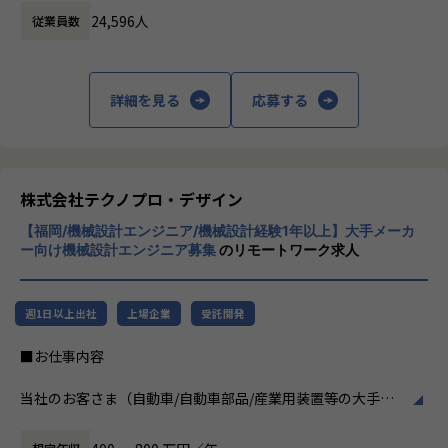
ビジネスモデルはアウトソーシング領域全域
す。
24,596人
従業員数
に渡ります。いわゆる技術者派遣と呼ばれ
さらに、体系的な教育・研修制度を通じて先端技術の習得を
る、クライアント先に当社の技術者が出向す
促進し、エンジニア一人ひとりの専門性向上と高付加価値化
る事業だけではなく、請負や受託と呼ばれる
を実現しています。
働く場所に関わらない事業支援や最新技術を
詳細を見る
応募する
用いた研究開発などを行っています。
【業務の変更の範囲】
会社の定める業務
加速度的に技術革新が進む現代社会。開発サ
イクルの短期化、製品開発の多角化や上流工
程プロジェクトの増加といった世の中で技術
株式会社テクノプロ・デザイン
者集団として価値提供を行うために、エンジ
【福岡/機械設計エンジニア/機械設計経験1年以上】大手メーカ
ニアが生涯活躍できる環境を考え事業運営を
ー向け機械設計エンジニア募集
のリモートワーク求人
行っています。
週1日以上出社
上場企業
受託開発
■お仕事内容
当社のお客さま（自動車/自動車部品/産業用装置等の大手メ
ーカー）の開発現場で、機械設計エンジニアとして、3DCAD
を用いた製品・装置等の機構・筐体設計、及び解析業務など