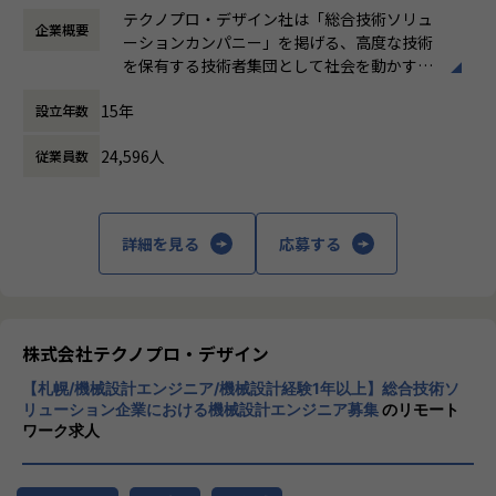
時間外労働の有無： 有（月平均20時間）
当社は、約8,500名のエンジニアの現場力と技術コンサルテ
テクノプロ・デザイン社は「総合技術ソリュ
企業概要
休憩時間： 60分
ィングを融合し、課題解決から価値創造までを一貫して支援
ーションカンパニー」を掲げる、高度な技術
する総合技術ソリューションカンパニーです。
を保有する技術者集団として社会を動かすこ
輸送用機器、産業用機械、精密機器、電子部品、医療機器な
とを志し、活動しています。
ど幅広い業界において、多様なプロジェクトからエンジニア
15年
設立年数
が高度な技術経験を積むことのできる環境を提供していま
ビジネスモデルはアウトソーシング領域全域
す。
24,596人
従業員数
に渡ります。いわゆる技術者派遣と呼ばれ
さらに、体系的な教育・研修制度を通じて先端技術の習得を
る、クライアント先に当社の技術者が出向す
促進し、エンジニア一人ひとりの専門性向上と高付加価値化
る事業だけではなく、請負や受託と呼ばれる
を実現しています。
働く場所に関わらない事業支援や最新技術を
詳細を見る
応募する
用いた研究開発などを行っています。
【業務の変更の範囲】
会社の定める業務
加速度的に技術革新が進む現代社会。開発サ
イクルの短期化、製品開発の多角化や上流工
程プロジェクトの増加といった世の中で技術
株式会社テクノプロ・デザイン
者集団として価値提供を行うために、エンジ
【札幌/機械設計エンジニア/機械設計経験1年以上】総合技術ソ
ニアが生涯活躍できる環境を考え事業運営を
リューション企業における機械設計エンジニア募集
のリモート
行っています。
ワーク求人