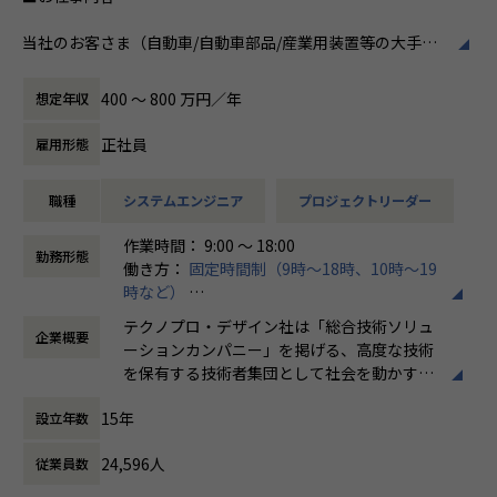
当社のお客さま（自動車/自動車部品/産業用装置等の大手メ
ーカー）の開発現場で、機械設計エンジニアとして、3DCAD
を用いた製品・装置等の機構・筐体設計、及び解析業務など
400 〜 800 万円／年
想定年収
の開発業務に従事していただきます。
正社員
雇用形態
例えば、、、
・【アーム型ロボット】仕様に基づいた機構設計
職種
システムエンジニア
プロジェクトリーダー
・【医療機器】樹脂成形部品の設計開発業務
・【ホバーバイクの機体】構造、機構の設計全般の取りまと
作業時間： 9:00 ～ 18:00
め
勤務形態
働き方：
固定時間制（9時～18時、10時～19
時など）
会社についての詳細
時間外労働の有無： 有（月平均20時間）
当社は、約8,500名のエンジニアの現場力と技術コンサルテ
テクノプロ・デザイン社は「総合技術ソリュ
企業概要
休憩時間： 60分
ィングを融合し、課題解決から価値創造までを一貫して支援
ーションカンパニー」を掲げる、高度な技術
する総合技術ソリューションカンパニーです。
を保有する技術者集団として社会を動かすこ
輸送用機器、産業用機械、精密機器、電子部品、医療機器な
とを志し、活動しています。
ど幅広い業界において、多様なプロジェクトからエンジニア
15年
設立年数
が高度な技術経験を積むことのできる環境を提供していま
ビジネスモデルはアウトソーシング領域全域
す。
24,596人
従業員数
に渡ります。いわゆる技術者派遣と呼ばれ
さらに、体系的な教育・研修制度を通じて先端技術の習得を
る、クライアント先に当社の技術者が出向す