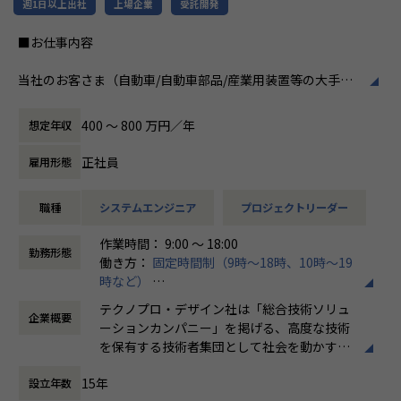
週1日以上出社
上場企業
受託開発
■お仕事内容
当社のお客さま（自動車/自動車部品/産業用装置等の大手メ
ーカー）の開発現場で、機械設計エンジニアとして、3DCAD
を用いた製品・装置等の機構・筐体設計、及び解析業務など
400 〜 800 万円／年
想定年収
の開発業務に従事していただきます。
正社員
雇用形態
例えば、、、
・【アーム型ロボット】仕様に基づいた機構設計
職種
システムエンジニア
プロジェクトリーダー
・【医療機器】樹脂成形部品の設計開発業務
・【ホバーバイクの機体】構造、機構の設計全般の取りまと
作業時間： 9:00 ～ 18:00
め
勤務形態
働き方：
固定時間制（9時～18時、10時～19
時など）
会社についての詳細
時間外労働の有無： 有（月平均20時間）
当社は、約8,500名のエンジニアの現場力と技術コンサルテ
テクノプロ・デザイン社は「総合技術ソリュ
企業概要
休憩時間： 60分
ィングを融合し、課題解決から価値創造までを一貫して支援
ーションカンパニー」を掲げる、高度な技術
する総合技術ソリューションカンパニーです。
を保有する技術者集団として社会を動かすこ
輸送用機器、産業用機械、精密機器、電子部品、医療機器な
とを志し、活動しています。
ど幅広い業界において、多様なプロジェクトからエンジニア
15年
設立年数
が高度な技術経験を積むことのできる環境を提供していま