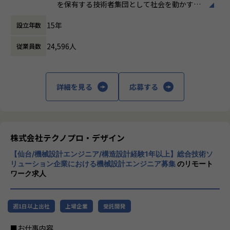
た上でマッチングいたします。
を保有する技術者集団として社会を動かすこ
とを志し、活動しています。
【募集概要】
15年
設立年数
製造系メーカー各社のプロジェクトに参画し、生産ライン・
ビジネスモデルはアウトソーシング領域全域
搬送設備・工作機械・産業ロボットなどの保全業務をご担当
24,596人
従業員数
に渡ります。いわゆる技術者派遣と呼ばれ
いただきます。自動車・電機・化学・食品加工など製造系メ
る、クライアント先に当社の技術者が出向す
ーカーのプロジェクトにアサインされるため、多様な設備・
る事業だけではなく、請負や受託と呼ばれる
現場経験を積むことができます。
働く場所に関わらない事業支援や最新技術を
詳細を見る
応募する
用いた研究開発などを行っています。
【業務の変更の範囲】
会社の定める業務
加速度的に技術革新が進む現代社会。開発サ
イクルの短期化、製品開発の多角化や上流工
程プロジェクトの増加といった世の中で技術
株式会社テクノプロ・デザイン
者集団として価値提供を行うために、エンジ
【仙台/機械設計エンジニア/構造設計経験1年以上】総合技術ソ
ニアが生涯活躍できる環境を考え事業運営を
リューション企業における機械設計エンジニア募集
のリモート
行っています。
ワーク求人
週1日以上出社
上場企業
受託開発
■お仕事内容