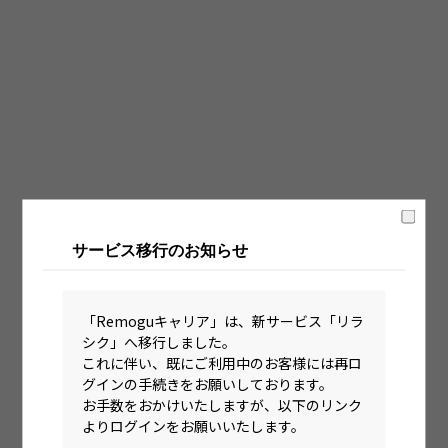
固定時間制（9時～18時、10時～19時など）
フレックス制（コアタイムあり）
フルフレックス制
裁量労働制
語学・国籍から探す
英語力必須
サービス移行のお知らせ
英語力尚可（英語活用環境あり）
外国籍の方OK
「Remoguキャリア」は、新サービス「リラ
シク」へ移行しました。
これに伴い、既にご利用中のお客様には再ロ
グインの手続きをお願いしております。
お手数をおかけいたしますが、以下のリンク
よりログインをお願いいたします。