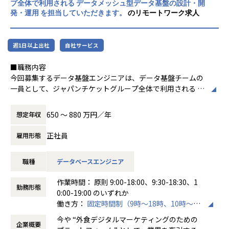
もあります）。
プ全体で利用される データメッシュ型データ基盤の設計・開
方に相談の上決定しています。
一人に業務負荷が集中しないよう、稼働調整をしながら進
発・運用 を担当していただきます。
のリモートワーク求人
めています。
③通しの良さと人を大切にする組織文化
コミュニケーションを重視した社員関係を築いており、個々
■募集
週1日以上出社
自社サービス
が孤立するのではなく、
②請負(既存部署)のネットワークエンジニア
周囲と連携しながら仕事を進める風土があります。
ネットワークエンジニアとしての技術業務に加え、
■職務内容
例えば、毎年新卒入社時に事業本部全体にて歓迎会を開催す
プリセールス／ブリッジSE（ネットワーク）としてもご活
今回募集するデータ基盤エンジニアは、データ基盤チームの
るなど新しく入社される方を歓迎する風土があります！
躍いただきます。
一員として、ジャパンチケットグループ全体で利用される デ
会社全体でも任意参加のイベント（BBQ、納会、部活動）も
技術面だけでなく、お客様とエンジニアの橋渡し役として
ータメッシュ型データ基盤の設計・開発・運用 を担当してい
あるため部署問わず様々な方とコニュニケーションを取るこ
要件整理・調整を行いながら、
ただきます。
とも可能です。
650 〜 880 万円／年
想定年収
より上流工程からプロジェクトに関与していただくポジシ
ョンです。
・各事業（ebica / Japanticket / PRESTIGE）が保持する既
■キャリアについて
正社員
雇用形態
「手を動かすエンジニア」から
存データ構造の分析・理解
キャリアを積んでいただくと、マネージャー職としてマネジ
「技術を軸にお客様と案件を動かすエンジニア」へステッ
・データメッシュ方針に基づき、事業ごとのデータを「デー
メントに注力するキャリアとエキスパート職として技術をき
プアップしたい方、大歓迎です！
職種
データベースエンジニア
タプロダクト」として再設計・整備
わめていただくキャリアに分かれます。
・各事業の利用形態や分析ニーズをヒアリングし、ドメイン
定期的に上長と面談をする機会を設けておりますので、その
作業時間： 原則 9:00-18:00、9:30-18:30、1
≪大阪事業所紹介≫
に適したデータスキーマ／提供インターフェースを設計
際にどちらの道に進むか・今後どのようなキャリアを積みた
勤務形態
0:00-19:00 のいずれか
募集①募集②いずれも大阪事業所に配属となります。
・データ基盤チーム内の PM・メンバー、各事業のエンジニ
いかなどをお話しいただいております。
働き方：
固定時間制（9時～18時、10時～19
25名程度 20代～40代の男女が活躍している事業所です。
ア・PMと連携し、データガバナンス基準やメタデータ管理
時など）
同じ事業部でクラウド・サーバーを扱うインフラエンジニア
の仕様を策定
今や “外食デジタルマーケティングのための
【業務の変更の範囲】
企業概要
時間外労働の有無： 有（月平均10時間）
も在籍しています。当社社員、パートナー要員のチームと関
・データパイプライン（ETL/ELT）、データ品質チェック、