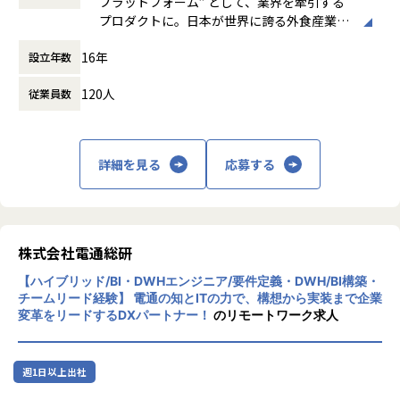
プラットフォーム” として、業界を牽引する
会社の定める範囲
休憩時間： 60分
わりながら、お客様先(大阪 京都 兵庫）or在宅勤務or大
メタデータ管理、アクセス制御などの基盤コンポーネントの
プロダクトに。日本が世界に誇る外食産業の
阪事業所にて業務を担当いただきます。
実装および運用改善
進化を支援
大阪事業所の中でもチームがわかれておりますが、コミュニ
・モニタリング、品質指標（SLO）策定、ログ管理、障害対
16年
設立年数
株式会社エビソルの設立は2011年10月。CEO
ケーションが活発でアットホームな雰囲気の事業所です。
応、セキュリティ・プライバシーレビュー
の田中氏は大手人材系企業：株式会社インテ
部署の垣根を越えて、ランチにいったり飲み会などをしてい
・将来的には、イベントストリーミング基盤やデータ共有 A
120人
従業員数
リジェンス（現：パーソルホールディングス
ます。
PI など、グループ横断データ活用を支える新コンポーネント
株式会社）でネットサービスの新規事業を立
そのため、技術面や困ったことについてなどお互い相談に乗
開発にも関与
ち上げ、事業を黒字化させた後に同志数名と
りあい・切磋琢磨しながら仕事をしています。
エビソルを設立しました。
詳細を見る
応募する
＜開発環境＞
≪ITインフラソリューション事業本部紹介≫
開発フロー
エビソルのミッションは「“体験”をアップデ
ITインフラ事業本部は、会社売上の約2/3を占める主力事業
・アジャイル開発
ートして社会に貢献する」こと。創業以来、
で、毎年120％以上の成長を続けています。
・GitHubを用いたPull Requestベース開発
オンラインとオフラインを融合して心地良い
大手SIerとの取引を中心に、商流の浅いポジションで案件に
・Backlog / Jira 等を利用したチケットベース開発
消費を創出するOMO（Online Merges with O
株式会社電通総研
関われる点も当社の強みです。
AI 開発支援
ffline）の領域に取り組んでいます。その中心
実力次第で若手・ベテラン関係なくリーダーとしてチャレン
・Github Copilot Enterprise / Codex / Claude Code 等
【ハイブリッド/BI・DWHエンジニア/要件定義・DWH/BI構築・
にあるのが、2012年7月よりサービスを開始
ジする機会も多く、成果はしっかりと給与にも反映しており
言語
チームリード経験】 電通の知とITの力で、構想から実装まで企業
した、外食デジタルマーケティングを目的と
ますので、積極的にキャリア形成したい方大歓迎です！
変革をリードするDXパートナー！
のリモートワーク求人
・バックエンド：Golang / (既存サービス: Kotlin / Spring B
した予約管理システム「ebica（エビカ）」
oot)
です。現在、導入店舗は1万店を越え、"レス
■働き方・社風
・フロントエンド：Vue.js / Nuxt.js / React / Next / TypeScri
トラン/飲食店向け"クラウド型予約管理シス
当社ではエンジニアの安心感・帰属意識を大切にした組織づ
pt
週1日以上出社
テムとしてトップシェアを確立しています。
くりに力を入れています。
インフラ