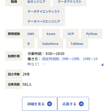
職種
BIエンジニア
データアナリスト
ダッシュボード構築・可視化支援
備済みで、AI駆動開発を推進できる環境があります。
・データパイプライン（ETL／ELT）の設計・運用監視・改
【業務の変更の範囲】
データサイエンティスト
善
会社の規定に準ずる
・不具合発生時の調査、データ整合性チェック、品質改善
■会社概要
データベースエンジニア
・顧客との要件整理や、開発における技術的な提案
私たちファインディは、「挑戦するエンジニアのプラットフ
ォームをつくる。」というビジョンのもと、
案件によっては、要件定義や基本設計などの上流工程にも携
開発経験
AWS
Azure
GCP
Python
ITエンジニア領域における個人と組織、双方の課題解決に取
わりながら、実装から運用まで一貫して経験を積むことが可
り組んできました。
R
Salesforce
Tableau
能です。
案件構成としては、一次請け(約3割)・二次請け合計で7〜8
現在は、
作業時間： 9:00～18:00
割となっており、安定した業績基盤のもと多様なプロジェク
勤務形態
働き方：
固定時間制（9時～18時、10時～19
トに参画いただけます。また、全体の約6割が上流工程を含
・IT/Webエンジニア向け転職サービス「Findy」（https://fi
時など）
む案件となっており、SES・受託いずれにおいても上流フェ
ndy-code.io/）
時間外労働の有無： 有（月平均11時間）
ーズに関わる機会があります。
・ハイスキルなフリーランスエンジニア紹介サービス「Find
29年
設立年数
休憩時間： 60分
y Freelance」（https://freelance.findy-code.io/）
■配属部署
・経営と開発現場をつなぐAI戦略支援SaaS「Findy Team+」
581人
従業員数
※下記2部署いずれかに配属となります(ご経験やご希望領域
（https://jp.findy-team.io/）
を踏まえて最終決定致します）
・開発ツールのレビューサイト「Findy Tools」（https://fin
①金融業界メイン(クレジットカード領域・銀行等）のフロン
dy-tools.io/）
トシステムの開発・運用・保守を幅広く担う部署。
詳細を見る
応募する
・テックカンファレンスのプラットフォーム「Findy Confer
社員人数：約40名
ence」（https://conference.findy-code.io/）