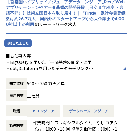
・平均年間昇給率7.2%！
【首都圏ハイブリッド／ジュニアデータエンジニア_Dev／Web
化を図っています1。
・ハイブリッド勤務あり！
アプリケーションやデータ基盤の開発経験（目安 3 年程度 ・言
語不問）】技術立国日本を取り戻す！｜「Findy」累計会員登録
・平均残業時間が月10時間！ワークライフバランスも整った
社風/文化
数は約26.7万人、国内外のスタートアップから大企業まで4,00
環境です。
ホープスは、若手社員が活躍できる環境で、
0社以上が利用
のリモートワーク求人
社内の風通しが良く、活気に満ちた雰囲気が
■ホープスの魅力
特徴です。多様性を重視し、様々な国籍や背
▼キャリア支援・成長環境
景を持つ社員が協力し合いながら働いていま
週1日以上出社
・明確な評価制度「昇給率7.2％」（2024年度実績）
す。チームワークを大切にし、社員同士のコ
・上司との1on1によるキャリア相談を毎月実施
ミュニケーションが活発です2。
■お仕事内容
・所属のデータエンジニア/サイエンティストで実施する分科
・BigQuery を用いたデータ基盤の開発・運用
会（週次）での技術交流
働き方/リモートワーク
・dbt/Dataform を用いたデータモデリング
・Udemy受講、英語学習、技術書購入、資格取得奨励金制度
ホープスでは、リモートワーク活用があり平
・Looker を用いた BI ダッシュボードの開発・運用
有（一部条件あり）
均週2～3日の在宅勤務が可能です。転勤はな
500 〜 750 万円／年
く、プロジェクトに応じて柔軟な働き方がで
想定年収
シニアエンジニアのサポートのもと、まずは既存のデータ基
▼はたらきやすさ
きます。残業は月平均10時間程度と少なく、
盤の運用・改善や、小規模な機能追加からスタートしていた
・リモートワーク率65％以上
正社員
雇用形態
ワークライフバランスを重視した環境が整っ
だき、
・残業時間 月10時間未満の社員が７割以上
ています。
段階的にデータ基盤の設計やデータ活用推進をリードをおま
・入社月から有休5日付与（特別休暇）
職種
BIエンジニア
データベースエンジニア
かせします。
・有給消化率75%以上
作業時間： フレキシブルタイム：なし コアタ
■ホープスの特徴
勤務形態
イム：10:00〜16:00 標準労働時間：10:00～1
■募集背景
▼企業情報・成長性