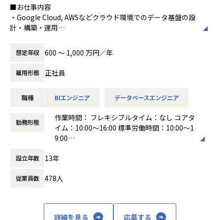
■AIの取り組み
ます。
■お仕事内容
私たちのチームでは、生成AI活用に非常に積極的で、8割以
・Google Cloud, AWSなどクラウド環境でのデータ基盤の設
上のエンジニアが日常的にAIエージェントを利用していま
■募集背景
計・構築・運用
す。
売上過去最高記録を更新している当社では、今まさに第二次
・機械学習モデル開発運用におけるデータパイプラインの設
Claude Code、GitHub Copilot、Devinなど開発で利用する
創業期として
計・構築・運用
600 〜 1,000 万円／年
想定年収
のは当たり前になっています。
準大手から中堅規模の企業に特化して、プライム案件やERP
・Terraform を使ったインフラの IaC 化
また、OpenAIやAnthropicなどのAPIを利用できる環境も整
導入案件、DX推進案件の拡大に注力しております。
・dbt/Dataform を用いたデータモデリング
正社員
雇用形態
備済みで、AI駆動開発を推進できる環境があります。
年間120%成長を続けており成長の過渡期にある中で、組織
・Looker を用いた BI ダッシュボードの開発・運用
プロダクト開発部では、生成AIに関する議論が活発に行われ
を一緒に作っていただける方を募集しております。
ており、一部のメンバーはこれらのAIツールを活用すること
職種
BIエンジニア
データベースエンジニア
で、アウトプットを1.5倍に向上させた実績があります。
＜ホープスBLOGもご覧ください＞
■募集背景と実現したい事
作業時間： フレキシブルタイム：なし コアタ
プロジェクトの具体例やホープスの社風が分かる記事を掲載
ファインディのサービスは登録ユーザー数20万人、利用企業
勤務形態
イム：10:00〜16:00 標準労働時間：10:00～1
しております！
2700社以上と、サービスが順調にグロースする傍ら、データ
■会社概要
9:00
是非ご覧ください！
量も急増中です。
私たちファインディは、「挑戦するエンジニアのプラットフ
働き方：
フレックス制（コアタイムあり）
HOPES blog：https://blog.hopes-ise.co.jp/
ォームをつくる。」というビジョンのもと、
13年
設立年数
時間外労働の有無： 有（月平均10時間～30
データソリューションチームは、「データとエンジニアリン
ITエンジニア領域における個人と組織、双方の課題解決に取
時間）
■会社概要
グの力で、ファインディの知恵を結集し、意思決定を加速さ
り組んできました。
478人
従業員数
休憩時間： 60分
「バックオフィスDX」「ワークをもっとワクワクに」をモッ
せる」というミッションのもと、
トーに、
日々蓄積される多様なデータを扱うためのデータ基盤の構
現在は、
バックオフィス業務とそこに関わる人たちの働き方を変えて
築・データパイプラインの設計開発、および全社横断でのデ
いくことを通して、
ータマネジメントの推進を担っています。
詳細を見る
応募する
・IT/Webエンジニア向け転職サービス「Findy」（https://fi