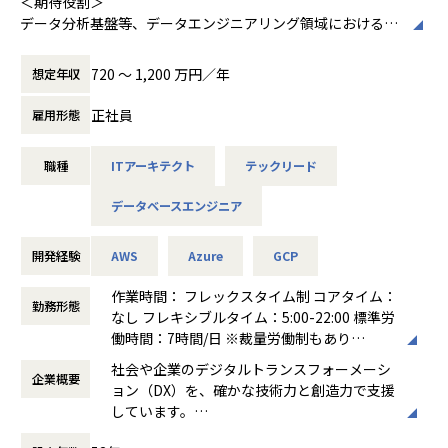
＜期待役割＞
に基軸に、外食産業の発展に貢献していきま
頂くことが可能です。
データ分析基盤等、データエンジニアリング領域における青
す。
写真を描くだけではなく、その実現手段及び有益な提案する
＜スキルアップのための支援＞
ための体系的な知識体系／ノウハウを獲得し、形式知化して
「飲食店の空席情報のデジタル化に10年近く
720 〜 1,200 万円／年
想定年収
・全社的な技術研修、ビジネススキル研修だけではなく、担
組織に還元する。
かかりましたが、これからが外食のデジタル
当する業務領域の社外研修や、社外の交流について推奨して
マーケティングが面白くなる、新しくなるフ
正社員
雇用形態
います。
ェーズだと思っています」（CEO田中氏）
また、社内SNS等を通じて社内での自主的な勉強会、検討
■このポジションで目指せるキャリア・やりがい・魅力
会を行っています。
職種
ITアーキテクト
テックリード
(1) Modern Data Stackをデータアーキテクチャ検討・検証
コロナ禍で外部環境が大きく変容しました
する。データ利用サイクル促進に貢献するデータアーキテク
が、外食向けサービス「ebica」に続き、ま
データベースエンジニア
ティングを、
だ提供から3年未満のサービスである「Japa
■部門の組織・事業ビジョン/ミッション
大きな裁量をもって研究し実戦投入することが可能
n ticket」についても開始2年目にしてすでに
SAPユーザー向けデータ収集・活用ソリューションとして当
黒字化を実現しており、今年度も300%成長
開発経験
AWS
Azure
GCP
社製品(※１)の企画・開発・導入を行っております。
(2) データマネジメントにおいてはデータ利用促進のための
を予定。
当該ソリューションの認知度No1の地位を確立すると共に、
データ品質やデータの可観測性などが重要である。
作業時間： フレックスタイム制 コアタイム：
勤務形態
新技術で次世代データ活用領製品を企画・開発し市場へ投入
しかし、具体的な管理手法は発展途上であるため、その確
「ebica」は次の新しい価値の創出へ動き出
なし フレキシブルタイム：5:00-22:00 標準労
していきます。
立に取り組める
します。
働時間：7時間/日 ※裁量労働制もあり
※1
既存サービスの進化に加え、新サービス、新
働き方：
フルフレックス制
社会や企業のデジタルトランスフォーメーシ
BusinessSPECTRET：https://erp.dentsusoken.com/solut
(3) データ品質特性とそれに対応するメタデータの抽出およ
企業概要
事業への挑戦。0→1、1→100の取り組みが併
時間外労働の有無： 有（月平均10時間～30
ョン（DX）を、確かな技術力と創造力で支援
ion/sap-bi-businessspectre/
び可視化方法、データフォーマットやレイクハウス、
存し、日々、挑戦し成長できる環境と、顧客
時間）
しています。
BusinessSPECTRET XC：https://erp.dentsusoken.com/s
データモデリングの技術の有用性検証など、地に足の着い
のダイレクトな反応・反響を体感できる環境
休憩時間： 60分
先進的な情報技術をベースに、日本の金融機
olution/sap-bi-businessspectre_xc/
たデータマネジメントスキルを身につけられる
がエビソルには揃っています。