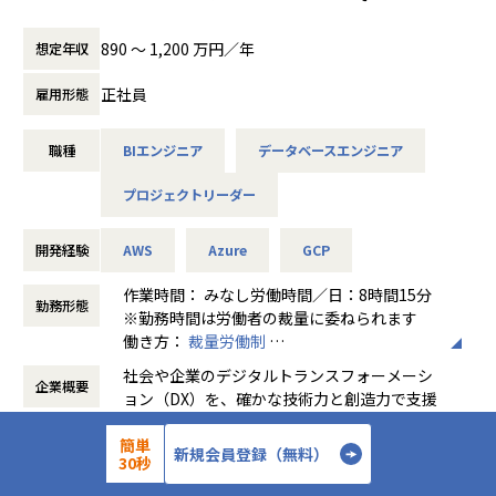
I、
Power BIを用いたエンドユーザー向けのアドオン機能開発
890 〜 1,200 万円／年
想定年収
を行って頂きます。
・Azure/AWSといったパブリッククラウド基盤へのシステム
正社員
雇用形態
構築、Snowflake、MS FabricなどのクラウドDWH基盤の構
築、
職種
BIエンジニア
データベースエンジニア
Tableau、QlikView、Dr.SUMなどのといった他社BIツール
への連携機能の開発を行って頂きます。
プロジェクトリーダー
・製品開発においては新技術・新サービスも積極的に取り入
れていきますので、最新技術動向の調査・検証も実施してい
ただきます。
開発経験
AWS
Azure
GCP
・製品導入にあたっては顧客企業と技術的な折衝も担当して
いただきます。
作業時間： みなし労働時間／日：8時間15分
勤務形態
・チームリーダー以上のポジションを担当していただき、将
※勤務時間は労働者の裁量に委ねられます
来的にデータ活用ソリューション関連ビジネスをリードする
働き方：
裁量労働制
人材を期待します。
時間外労働の有無： 有（月平均10時間～30
社会や企業のデジタルトランスフォーメーシ
企業概要
時間）
ョン（DX）を、確かな技術力と創造力で支援
休憩時間： 60分
しています。
■このポジションで目指せるキャリア
先進的な情報技術をベースに、日本の金融機
簡単
新規会員登録（無料）
<当ポジションの魅力>
30秒
52年
設立年数
関や製造業のトップクラスの企業と直接取引
・SAP ERPをターゲットにしたソリューションを提供してお
し、事業環境の変化に呼応するITソリューシ