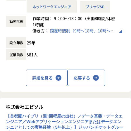
★案件によって、リモート勤務も可能（リモート勤務の割合
要件定義・基本設計などの上流工程から、詳細設計、構築、
ネットワークエンジニア
ブリッジSE
が多めな案件が多いです）
テストまで幅広い工程に携わることができ、特定工程だけに
◎業界・製品問わず、最新の様々なネットワーク・セキュリ
閉じないキャリア形成が可能です。
作業時間： 9：00～18：00（実働8時間/休憩
ティ案件に携われますので、ネットワークエンジニアとして
勤務形態
案件構成としては、一次請け(約3割)・二次請け合計で7〜8
1時間）
今後キャリアを積みたい方、大歓迎です！
割となっており、安定した業績基盤のもと多様なプロジェク
働き方：
固定時間制（9時～18時、10時～19
トに参画いただけます。また、全体の約6割が上流工程を含
時など）
■募集
む案件となっており、SES・受託いずれにおいても上流フェ
29年
設立年数
時間外労働の有無： 有（月平均11時間）
事業拡大に伴い、大阪エリアでのネットワーク案件に注力す
ーズに関わる機会があります。
休憩時間： 60分
ることになった為、新たにメンバーを募集します。
また、SES・受託案件を通じて新しい技術に挑戦できる機会
581人
従業員数
もあり、社内にはナレッジ共有の文化が根付いているため、
■募集
周囲に相談しながら技術力を高めていくことが可能です。
①SES(新規立上げ部署)ネットワークエンジニア
開発領域例：Webアプリケーション、業務システム、API連
事業拡大に伴い、大阪エリアでのネットワーク案件強化の
詳細を見る
応募する
携など
為、新たにメンバーを募集します。
本ポジションは、新規立ち上げフェーズの部署への配属と
②キャリアマップにそった案件アサインが可能
なるため、
エンジニアのスキルアップと人材育成を重要な経営テーマと
業務だけでなく、組織作りやチーム作りにも関わることが
している位、人材を大切にしています。
株式会社エビソル
できます。
現場での経験だけでなく、継続的な学びと挑戦を通じて、一
【案件参画方法について】
人ひとりが着実に成長できる環境づくりに力を入れていま
【首都圏ハイブリ（週1回程度の出社）／データ基盤・データエ
案件によって異なりますが、基本的にはチーム単位での参
す。
ンジニア／Webアプリケーションエンジニアまたはデータエン
画を想定しています（※案件状況により個人参画となる場合
ジニアとしての実務経験（5年以上）】ジャパンチケットグルー
案件アサイン時は、今後なりたいキャリアを尊重しながら双