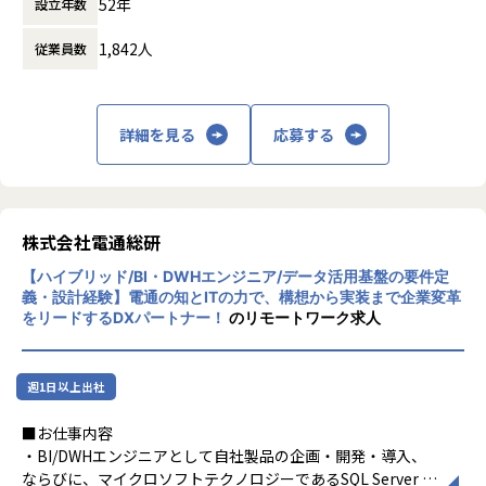
52年
設立年数
関や製造業のトップクラスの企業と直接取引
ADISIGHT-ACS：https://erp.dentsusoken.com/solution/a
し、事業環境の変化に呼応するITソリューシ
disight-acs/
1,842人
従業員数
ョンを提供しています。
EMPHASIGHT：https://erp.dentsusoken.com/solution/e
■部署のビジョン/ミッション（ビジネス展望・顧客提供価
mphasight/
値）
クロスイノベーション本部は、技術をベースに組織、社会に
<導入事例>
貢献することを第一のミッションとしています。
詳細を見る
応募する
東京エレクトロン、ナミックス、AREホールディングス、イ
・データエンジニアリング領域における先進的／先端技術開
ーグル工業、古野電気など多数
発
https://erp.dentsusoken.com/casestudy/
・特にデータ分析基盤構築後のデータ利活用促進策に関する
技術的課題解決
【業務の変更の範囲】
株式会社電通総研
・他本部のデータ利活用に関する案件の支援
当社の指示する業務全般
【ハイブリッド/BI・DWHエンジニア/データ活用基盤の要件定
【業務の変更の範囲】
義・設計経験】電通の知とITの力で、構想から実装まで企業変革
当社の指示する業務全般
をリードするDXパートナー！
のリモートワーク求人
週1日以上出社
■お仕事内容
・BI/DWHエンジニアとして自社製品の企画・開発・導入、
ならびに、マイクロソフトテクノロジーであるSQL Server B