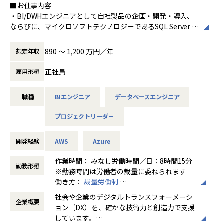
・定期的な1on1面談の実施
■お仕事内容
・AWS：RDS（PostgreSQL） / DynamoDB / ALB / ECS / Fa
「ebica」はレストランの紙台帳の代わりと
・チーム・グループ内での役割設定・フォロー体制
・BI/DWHエンジニアとして自社製品の企画・開発・導入、
rgate / CodeBuild / CodeDeploy / etc
なる便利なデジタルツールとしてだけでな
・部署・拠点を越えたコミュニケーション機会の創出
ならびに、マイクロソフトテクノロジーであるSQL Server B
・Terraform
く、飲食店空席情報のリアルタイム更新を可
・また、SES形態であっても待機期間中の減給はありませ
I、
・GitHub Actions
能にすることでネット上に常に最新の在庫を
ん。
Power BIを用いたエンドユーザー向けのアドオン機能開発
・ドキュメント管理：Confluence / Growi
公開、外食業界では難しいと言われていたま
890 〜 1,200 万円／年
想定年収
案件と案件の間も安心して次のステップに向けた準備がで
を行って頂きます。
ったく新しいデジタルマーケティングを実現
きるよう、エンジニアの生活基盤を守っています。
・Azure/AWSといったパブリッククラウド基盤へのシステム
【業務の変更の範囲】
しました。
正社員
雇用形態
構築、Snowflake、MS FabricなどのクラウドDWH基盤の構
会社の規定に準ずる
新規立ち上げ部署ではありますが、ワークライフバランスに
築、
「ぐるなび」や「食べログ」、「ホットペッ
も十分配慮しており、
職種
BIエンジニア
データベースエンジニア
Tableau、QlikView、Dr.SUMなどのといった他社BIツール
パーグルメ」などの大手グルメサイトはもち
残業時間・稼働状況を管理しながら、特定の社員に業務が偏
への連携機能の開発を行って頂きます。
ろん、「Google」や「大衆点評（中国）」
プロジェクトリーダー
らないよう調整しています。
・製品開発においては新技術・新サービスも積極的に取り入
などの海外サービスとも連携し、国内/インバ
れていきますので、最新技術動向の調査・検証も実施してい
ウンド集客を一元管理。いまだ全体の50%以
さらに、請負部署も保有しているため、
ただきます。
開発経験
AWS
Azure
上を占める電話予約に対しても、「LINE WO
将来的には請負案件としてプロジェクトに関わる可能性もご
・製品導入にあたっては顧客企業と技術的な折衝も担当して
RKS AiCall」との連携により、“対話型AI”に
ざいます。
いただきます。
作業時間： みなし労働時間／日：8時間15分
よる飲食店予約サービス「AIレセプション」
勤務形態
・チームリーダー以上のポジションを担当していただき、将
※勤務時間は労働者の裁量に委ねられます
を企画開発、今や本サービスなしでの店舗運
■研修制度
来的にデータ活用ソリューション関連ビジネスをリードする
働き方：
裁量労働制
営は考えられないという外食企業も少なくあ
エンジニア１人１人のスキルアップに力を入れてます。
人材を期待します。
時間外労働の有無： 有（月平均10時間～30
りません。各種POSレジやモバイルオーダー
社会や企業のデジタルトランスフォーメーシ
部内独自で選択式の研修制度を導入し、自分でスキルを身に
企業概要
時間）
やCRMサービスなど、それぞれの専門領域の
ョン（DX）を、確かな技術力と創造力で支援
つけたい技術項目があれば、上長承認後、研修の受講が可能
休憩時間： 60分
心強いプレイヤーからの協業のお引き合いも
しています。