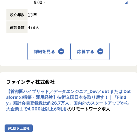
9:00
ファインディは、エンジニアのキャリア支援や組織課題解決
当社は、一部上場企業「SHIFT」のグループ会社として、安
働き方：
フレックス制（コアタイムあり）
を行うプラットフォームとして急成長を続けています。
定した経営基盤と挑戦的な成長を両立しています。
13年
設立年数
時間外労働の有無： 有（月平均10時間～30
現在、扱うデータは26万人以上のエンジニアのスキルデータ
SHIFTおよびHOPESともに、前年比120％以上の成長を継続
時間）
や、GitHub/Jira 等から得られる膨大な開発アクティビティ
しており、急成長するIT市場の中で存在感を高めています。
478人
従業員数
休憩時間： 60分
データへと拡大しています。
事業の多角化に伴い、データの複雑性は増しており、「各事
▼社風・カルチャー
業の意思決定をいかにデータで加速させるか」が組織の命題
平均年齢は32歳。若手からベテランまで幅広い年代が活躍し
となっています。
ており、年齢や役職に関係なく意見を交わせるフラットな社
詳細を見る
応募する
現在は3名の少数精鋭チームですが、さらなる基盤強化を目
風です。
指すため、新たなメンバーを募集します。
「会社の考え方が古くない」──そんな声が社員からも多く
聞かれる、柔軟で前向きなカルチャーが根付いています。
■組織・チームについて
ファインディ株式会社
▼勤務地・採用エリア
自身の開発経験を活かし、エンジニア組織の生産性を可視化
関東圏だけでなく、大阪・名古屋・福岡など地方拠点でも積
【首都圏ハイブリッド／データエンジニア_Dev／dbt または Dat
する独自のデータ基盤に携われます。
極採用中。地域に根ざした働き方も可能です。
aformの構築・運用経験】技術立国日本を取り戻す！｜「Find
元メガベンチャーや技術選定に深い知見を持つシニアエンジ
y」累計会員登録数は約26.7万人、国内外のスタートアップから
ニアの隣で、設計思想からダイレクトに学べる環境です。
▼プロジェクト体制・安心感
大企業まで4,000社以上が利用
のリモートワーク求人
BigQuery, dbt, Lookerなど、業界標準かつ最先端のツール群
プロジェクトには、当社社員とパートナー企業のメンバーで
を使い倒せます。
構成されたチームで参画いただきます。
「周りに誰も頼る人がいない」といった孤独感を感じること
週1日以上出社
はなく、チームで協力しながら業務を進める環境が整ってい