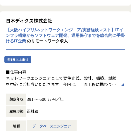
といった5つのサービスを展開し、サービスの累計会員登録
② Salesforce、Power Platform、スクラッチ開発を組み合
数は約26.7万人、国内外のスタートアップから大企業まで4,0
わせ、
00社以上に利用されています。
お客様の業務課題に応じた最適な業務アプリケーション開発
日本ディクス株式会社
を支援する部署。
また、「技術立国日本を取り戻す」という設立趣意のもと、
【大阪ハイブリ/ネットワークエンジニア/実務経験マスト】ITイ
社員人数：約60名
2024年のインド進出を皮切りに、現在は韓国・台湾でも「Fi
ンフラ構築からソフトウェア開発、運用保守までを総合的に手掛
ndy Team+」を展開しています。
けるIT企業
のリモートワーク求人
■配属事業本部
企業成長の源泉であるソフトウェア開発において日本発のイ
Webシステム開発（Java/Javascript）・Salesforce/クラウ
ノベーションを増やし、世界市場で競争力を持つ日本のIT企
ド連携・チャットボット・RPA・AI活用などに特化した開発
業を1社でも多く生み出すことを目指し、まずは当社がグロ
週1日以上出社
事業本部です！
ーバルマーケットで通用する企業になることを企図していま
今後の方針としては、金融フロントを軸にデータAI QAを統
す。
■仕事内容
合した高付加価値SIモデルを目指している部署となります。
プロダクト開発部では、生成AIに関する議論が活発に行われ
ネットワークエンジニアとして要件定義、設計、構築、試験
また、大きな特徴として、AI駆動開発に積極的に取り組んで
ており、一部のメンバーはこれらのAIツールを活用すること
を中心にご担当いただきます。今回は、上流工程に携わりた
います
で、アウトプットを1.5倍に向上させた実績があります。
い方を対象とした募集です。
生成AIや各種AIツールを活用しながら、開発生産性の向上、
大手Sler様の下にて2次請けでの業務がメインのため商流が
品質改善、業務効率化を推進しております。
391 〜 600 万円／年
想定年収
【業務の変更の範囲】
浅めな環境にてご活躍いただけます！請負・SES案件共に扱
AIを単なる話題として捉えるのではなく AI活用を含めた次世
会社の規定に準ずる
っております。
正社員
代の開発・ものづくりに関心のある方を歓迎します！
雇用形態
【案件例】
お客様拠点のNW機器導入案件の要件ヒアリング
■特徴
職種
データベースエンジニア
お客様拠点およびSASE環境のNW設計、構築
①魅力的な開発環境