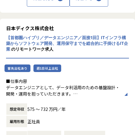
企業競争力を向上させることを使命としています。
現在は、4名のデータエンジニアで、4つの既存事業それぞれ
ndy-code.io/）
「ヒトが元気になれば、ビジネスも活性化する。」
に専用のデータ基盤を整備し、最終的にはプロダクト全体で
・ハイスキルなフリーランスエンジニア紹介サービス「Find
HOPESはヒトが何をすべきかを追求し、ITの力で “働くをも
統合的な分析が可能な状態を目指しています。
y Freelance」（https://freelance.findy-code.io/）
っと楽しく” へリノベートすることで社会に貢献します。
・経営と開発現場をつなぐAI戦略支援SaaS「Findy Team+」
また、ファインディでは近年新規事業・新プロダクトが継続
日本ディクス株式会社
（https://jp.findy-team.io/）
当社はクラウドERPの構築・導入コンサルテーションを中心
的に立ち上がっており、事業ごとにデータの種類や要件も増
・開発ツールのレビューサイト「Findy Tools」（https://fin
【首都圏ハイブリ／データエンジニア／面接1回】ITインフラ構
に、
加しています。
築からソフトウェア開発、運用保守までを総合的に手掛けるIT企
dy-tools.io/）
その他のパッケージ、スクラッチ開発による各種業務システ
そのため、データ活用の重要度がこれまで以上に高まり、デ
業
のリモートワーク求人
・テックカンファレンスのプラットフォーム「Findy Confer
ムの開発を手がける会社です。
ータエンジニアリングの需要も急速に拡大している状況で
ence」（https://conference.findy-code.io/）
大企業のお客様のプロジェクトの中核となって推進する役割
す。
といった5つのサービスを展開し、サービスの累計会員登録
を担うことが多いのが特徴です。
プロダクトを横断してデータの価値を最大化する基盤づくり
客先出社あり
週1日以上出社
数は約26.7万人、国内外のスタートアップから大企業まで4,0
が、今まさに求められています。
00社以上に利用されています。
【業務の変更の範囲】
■仕事内容
IT開発関連業務
データエンジニアとして、データ利活用のための基盤設計・
また、「技術立国日本を取り戻す」という設立趣意のもと、
開発・運用を担っていただきます。
2024年のインド進出を皮切りに、現在は韓国・台湾でも「Fi
■AIの取り組み
（例）
ndy Team+」を展開しています。
私たちのチームでは、生成AI活用に非常に積極的で、8割以
・SQLを用いたETL処理の開発、データ抽出・加工スクリプ
企業成長の源泉であるソフトウェア開発において日本発のイ
575 〜 732 万円／年
想定年収
上のエンジニアが日常的にAIエージェントを利用していま
トの作成
ノベーションを増やし、世界市場で競争力を持つ日本のIT企
す。
・DWH（Snowflake／Databricks等）を活用したデータ基
業を1社でも多く生み出すことを目指し、
正社員
雇用形態
Claude Code、GitHub Copilot、Devinなど開発で利用する
盤の設計・構築
まずは当社がグローバルマーケットで通用する企業になるこ
のは当たり前になっています。
・BIツール（Tableau／Power BI／Looker等）と連携した
とを企図しています。
また、OpenAIやAnthropicなどのAPIを利用できる環境も整