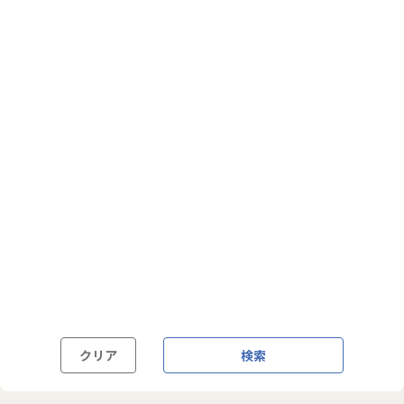
フルフレックス制
裁量労働制
語学・国籍から探す
英語力必須
英語力尚可（英語活用環境あり）
外国籍の方OK
クリア
検索