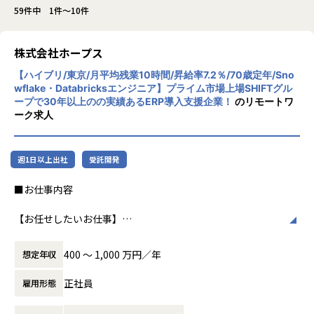
59件中 1件～10件
株式会社ホープス
【ハイブリ/東京/月平均残業10時間/昇給率7.2％/70歳定年/Sno
wflake・Databricksエンジニア】プライム市場上場SHIFTグル
ープで30年以上のの実績あるERP導入支援企業！
のリモートワ
ーク求人
週1日以上出社
受託開発
■お仕事内容
【お任せしたいお仕事】
データエンジニアとして、SnowflakeやDatabricksを中心と
したデータ活用基盤の構築・運用を通じて、
400 〜 1,000 万円／年
想定年収
お客様のDX推進を支援いただきます。
担当工程は、企画、要件定義～リリース・保守までと幅広く
正社員
雇用形態
関わっていただくことができます。