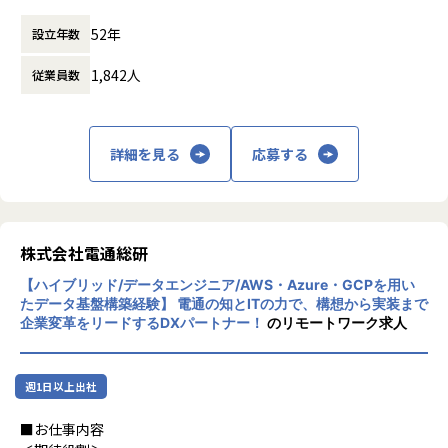
となっております。
■このポジションで目指せるキャリア
多く、テクノロジーによるマーケティングの
先進的な情報技術をベースに、日本の金融機
また、資格報奨金制度もあり、推奨資格を受験・合格してい
<当ポジションの魅力>
効果最大化を実現できるサービスとして、株
52年
設立年数
関や製造業のトップクラスの企業と直接取引
ただくとお祝い金も支給しています。
・SAP ERPをターゲットにしたソリューションを提供してお
式会社鳥貴族や「牛角」を運営する株式会社
し、事業環境の変化に呼応するITソリューシ
り、プライムベンダーとして業界業種問わず国内有数の大企
レインズインターナショナルなどの大手企業
1,842人
従業員数
ョンを提供しています。
■キャリアについて
業が多く利用するSAPユーザー企業のDX推進部門・情報シス
から、人気中堅チェーンから個人店まで幅広
キャリアを積んでいただくと、マネージャー職としてマネジ
テム部門さらにデータ利活用を行うユーザ部門と活動するこ
くご利用いただいています。
メントに注力するキャリアとエキスパート職として技術をき
とが多く、お客様のより近い立場で開発ができプロジェクト
わめていただくキャリアに分かれます。
の成功を実感することができます。
詳細を見る
応募する
さらに2021年10月には、エビソルのインバウ
定期的に上長と面談をする機会を設けておりますので、その
・本領域は、新技術・サービスが頻繁に登場しますが、積極
ンド事業を「株式会社Japanticket」として
際にどちらの道に進むか・今後どのようなキャリアを積みた
的に採用して提案していきますので、ご自身のスキルアップ
分社化。“日本を訪れる訪日外国人旅行客に
いかなどをお話しいただいております。
と成長機会が得られます。
まだ見ぬ日本の魅力を紹介し、日本の観光立
・顧客企業へ最適な提案でどのソリューションを適用するか
国推進への貢献を目指したい”という想いか
株式会社電通総研
【業務の変更の範囲】
はプロジェクト側に裁量が認められています。
ら、世界中へe-ticketを配信するサービスも
会社の定める範囲
ご自身の意見を顧客への最適なご提案へ反映できます。
提供を開始しました。また2023年5月には、
【ハイブリッド/データエンジニア/AWS・Azure・GCPを用い
本田技研工業株式会社の「HondaJet」を活
たデータ基盤構築経験】 電通の知とITの力で、構想から実装まで
＜キャリアパス＞
企業変革をリードするDXパートナー！
用した、海外の富裕層向け東京発/富山行のプ
のリモートワーク求人
・入社時点のご自身のスキル、ご要望も踏まえつつ、担当し
レミアムガストロノミーツアーの1stトライ
て頂くプロジェクト、ポジションを決定します。
アルを実施。2026年に向けたグループビジョ
その後経験を積むに従って、担当するシステム規模の拡大
ンには「2030年の観光立国JAPANに必要とさ
週1日以上出社
や業務分析等担当領域の拡大を目指して頂きます。
れる、サービスECのインフラを提供する」を
将来的にはプロジェクトマネージャへのステップアップや
■お仕事内容
掲げ、「ebica」と「Japan ticket」との連携
テクニカルスペシャリストとしてより専門的なスキルを修得