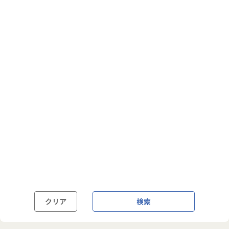
フルフレックス制
裁量労働制
語学・国籍から探す
英語力必須
英語力尚可（英語活用環境あり）
外国籍の方OK
クリア
検索