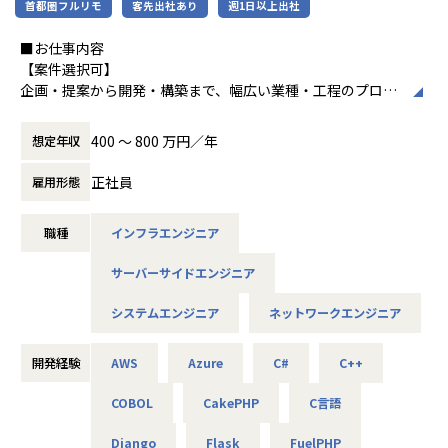
首都圏フルリモ
客先出社あり
週1日以上出社
中長期的には「中小企業のAI開発で第一に想
■社員の声
担当工程：基本設計・詳細設計・製造・テスト・リリース
起される共創カンパニー」を目指し、技術力
＜入社1年目 エンジニア＞
担当者：30代前半・女性・入社2年目
■お仕事内容
とコミュニケーション力を兼ね備えたプロフ
前職では給与が低く、安定した生活をしたいと思い転職しま
【案件選択可】
ェッショナル人材の育成を推進している企業
した。
-- 大手コンサル会社 社内システム運用 --
企画・提案から開発・構築まで、幅広い業種・工程のプロジ
です。
自分に無理のないレベルでの配属先を決めてくれて、
使用スキル：VBA・Windows
ェクトに携われます！
自分のペースでステップアップができたところが大きな魅力
担当工程：運用・保守
400 〜 800 万円／年
想定年収
でした。
担当者：20代後半・男性・入社1年目
■会社説明／募集背景
＜各種認定・認証＞
マニュアル通りの作業しかやったことがなかった私ですが、
株式会社アルテニアは、ITの力を通じて関わる人々の未来を
正社員
雇用形態
■ホワイト企業認定 ゴールド（認定取得日：
現在は要件定義や設計、実装といった工程にも挑戦していま
＜主なNW案件事例＞
より豊かにすることを 目標に2018年に誕生しました。
2026年1月1日）
す。
-- 大手メーカーの国内拠点をつなぐ社内ネットワークの運
未来をITの力で支える。
■プライバシーマーク認定（認定番号：1082
月一で面談を行ってくれるため、やりたいことや自分の頑張
用・改善 --
職種
インフラエンジニア
それは技術力だけではなく、人を大切にすること、より豊か
5290）
りがちゃんと反映されるところが
主な業務：拠点増設に伴う設定変更、障害一次切り分け
であること、
■健康経営優良法人2025（中小規模法人部
アルテニアの良さです。
使用機器：Cisco、FortiGate、Palo Alto、F5 BIG-IP など
サーバーサイドエンジニア
社会やお客様だけでなくパートナーや社員も幸せでいるこ
門）認定
担当工程：運用・保守（希望により構築へステップアップ）
と。
■健康優良企業認定証 銀の認定（認定期間：
＜入社4年目 エンジニア＞
システムエンジニア
ネットワークエンジニア
これがアルテニアの企業理念の根幹となります。
2025/10/01～2027/09/30）
転職前の会社の社長が代わり、会社の方針と私のエンジニア
-- 官公庁システムを支えるネットワークの設計・構築支援 --
としての方針に
主な業務：要件整理、検証、リリース計画の策定
この度、事業の拡大に伴って新たなメンバーを募集しており
開発経験
AWS
Azure
C#
C++
相違が出てきてしまったため転職しました。
使用機器：Cisco、Palo Alto、A10 等
ます。
エンジニアとして働きつつ、現場の人の関係を元に販路を広
COBOL
CakePHP
C言語
技術力だけでなく、人を思いやる姿勢を大切にしながら、
げるといった営業の役割も
-- リモートワークを支えるVPN/セキュリティ基盤の運用 --
できるようになりました。ソフトウェアの設計や製造の経験
主な業務：ポリシー改善、ログ分析、運用改善提案
Django
Flask
FuelPHP
共に成長できる方を歓迎します！