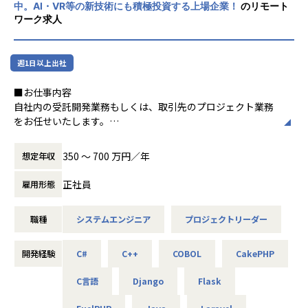
▼評価制度について
中。AI・VR等の新技術にも積極投資する上場企業！
のリモート
・成果だけでなく「行動目標」との組み合わせで、仕事に取
ワーク求人
り組む姿勢もフェアに評価しています。
・お客様や同僚からの評価・自己評価・上司の評価など多角
的視点から総合的に判断して正当に評価しています。
週1日以上出社
▼特徴
■お仕事内容
・当社では、定時退社を推奨しており、残業は月10Hほど！
自社内の受託開発業務もしくは、取引先のプロジェクト業務
プライベートも充実できる環境です。
をお任せいたします。
・幅広いプロジェクトをご用意！さまざまな技術に触れなが
◎スキルと希望に沿った無理のない業務を提案させていただ
ら、着実にスキルアップできる環境です。
きます。
350 〜 700 万円／年
想定年収
・研修制度や経験豊富な先輩エンジニアが多数在籍。技術面
◎勤務地においても通勤可能範囲をヒアリングし、その周辺
で困ったときも、すぐに相談・学べる体制を整えています。
エリアで相談させていただきます。
正社員
雇用形態
・エンジニア専任のサポート担当が常駐。技術の悩みからキ
ャリア相談まで、いつでも気軽にご相談いただけます。
◆プロジェクト一例
職種
システムエンジニア
プロジェクトリーダー
・基幹システム開発／C#、JavaScript
▼下記のようなキャリアアップ・キャリアチェンジや、希望
・ゲーム開発／Unity、Java、C#
の実現実績有！
・Webアプリ開発／PHP、Java
開発経験
C#
C++
COBOL
CakePHP
・Aさんの場合：テスト業務のみ経験あり
・スマホアプリ開発／TypeScript、HTML、CSS、SQL、Kot
→ 業務システムの開発、設計の案件へアサイン
lin
C言語
Django
Flask
・Bさんの場合：制御組込系エンジニアとしての経験あり
・機械学習・RPA開発（業務自動化）／Python
→大手メーカーでSalesforce導入支援をする案件へアサイ