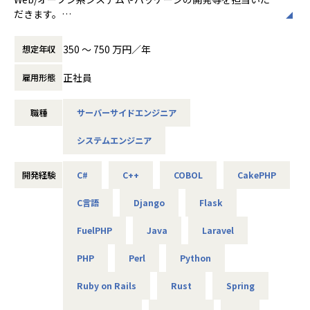
り組む姿勢もフェアに評価しています。
だきます。
・お客様や同僚からの評価・自己評価・上司の評価など多角
要件定義、調査分析などの上流工程のプロジェクトも多く、
的視点から総合的に判断して正当に評価しています。
基本設計・詳細設計、
350 〜 750 万円／年
想定年収
プログラミング等、一貫した業務をお任せします。
▼特徴
正社員
雇用形態
・当社では、定時退社を推奨しており、残業は月10Hほど！
＜具体的な業務イメージ＞
プライベートも充実できる環境です。
・webアプリケーションの開発、運用、保守
職種
サーバーサイドエンジニア
・幅広いプロジェクトをご用意！さまざまな技術に触れなが
・設計～開発を担当
ら、着実にスキルアップできる環境です。
システムエンジニア
・研修制度や経験豊富な先輩エンジニアが多数在籍。技術面
※営業担当はエンジニア単価を上げることを目標と置いてい
で困ったときも、すぐに相談・学べる体制を整えています。
るため、
・エンジニア専任のサポート担当が常駐。技術の悩みからキ
意欲があれば積極的に上位工程にチャレンジすることを、会
開発経験
C#
C++
COBOL
CakePHP
ャリア相談まで、いつでも気軽にご相談いただけます。
社を上げて応援しています！
C言語
Django
Flask
▼下記のようなキャリアアップ・キャリアチェンジや、希望
◆プロジェクト例
の実現実績有！
FuelPHP
Java
Laravel
・ヘルスケア領域・FA領域でのAI研究開発／Python、C++
・Aさんの場合：テスト業務のみ経験あり
・生産管理システム開発／Java、C# ・ゲーム／Webアプリ
PHP
Perl
Python
→ 業務システムの開発、設計の案件へアサイン
開発／Unity、Java、C#
・Bさんの場合：制御組込系エンジニアとしての経験あり
・AI搭載ロボット研究開発／Python、R言語、MATLAB、C+
Ruby on Rails
Rust
Spring
→大手メーカーでSalesforce導入支援をする案件へアサイ
+、PHP
ン！
・金融機関向けシステム開発／Java、C#