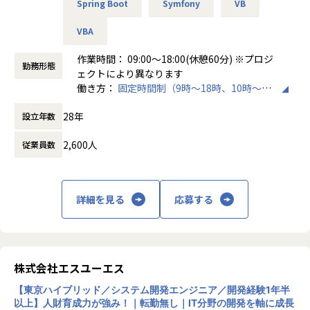
Spring Boot
Symfony
VB
・Cさんの場合：サーバーの運用監視業務の経験あり
・機械学習・RPA開発（業務自動化）／Python
→AWSなどクラウドインフラを利用する案件へアサイン！
・MATLAB・IoT製品開発／C言語
VBA
・建設現場の効率化に向けたAI研究開発／画像認識やデータ
【業務の変更の範囲】
分析
作業時間： 09:00～18:00(休憩60分) ※プロジ
会社の定める業務
勤務形態
ェクトにより異なります
※「現場の雰囲気に馴染めないため変更したい」「新しい分
働き方：
固定時間制（9時～18時、10時～19
野に挑戦したい」といった要望があれば、その場で新しい案
時など）
件を検討します！
28年
設立年数
時間外労働の有無： 有（月平均10時間）
休憩時間： 60分
2,600人
従業員数
■当社の特徴
◎AI・AR・VR等最先端領域が得意
◎自社開発・受託開発拡大中！異動、キャリアチェンジ実績
有！
詳細を見る
応募する
◎有給取得率80％以上・残業平均月11h・副業OK
▼エンジニアの皆様のフォローが充実しています
エンジニア専属のアドバイザーを配置しており、上長以外の
株式会社エスユーエス
第三者と相談の上、キャリ
アアップに向けた計画立案を行うことができます。
【東京ハイブリッド／システム開発エンジニア／開発経験1年半
以上】人財育成力が強み！｜転勤無し｜IT分野の開発を軸に成長