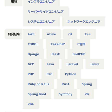
職種
インフラエンジニア
・e-Learning
それは技術力だけではなく、人を大切にすること、より豊か
・定期開催する勉強会
であること、
サーバーサイドエンジニア
└ベテランエンジニアが講師となり、様々な勉強会を実施。
社会やお客様だけでなくパートナーや社員も幸せでいるこ
と。
システムエンジニア
ネットワークエンジニア
【業務の変更の範囲】
これがアルテニアの企業理念の根幹となります。
会社の規定に準ずる
この度、事業の拡大に伴って新たなメンバーを募集しており
開発経験
AWS
Azure
C#
C++
ます。
COBOL
CakePHP
C言語
技術力だけでなく、人を思いやる姿勢を大切にしながら、
Django
Flask
FuelPHP
共に成長できる方を歓迎します！
GCP
Java
Laravel
Linux
■キャリアパス
PHP
Perl
Python
＜開発部門 想定キャリアパス＞
テスト → 開発 → 設計 → 上流工程
Ruby on Rails
Rust
Spring
月1回の面談にてキャリアの方向性をすり合わせながら、案
件を決定します。
Spring Boot
Symfony
VB
「開発経験を積みたい」「設計に挑戦したい」「上流工程を
担当したい」などの
VBA
希望を前提にアサインを行います。