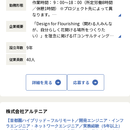
作業時間： 9：00～18：00（所定労働8時間
勤務形態
＜ネットワーク部門 想定キャリアパス＞
／休憩1時間） ※プロジェクト先によって異
運用保守 → 構築 → 設計 → セキュリティ・コンサルティング
なります。
月1回の面談にてキャリアの方向性をすり合わせながら、案
働き方：
固定時間制（9時～18時、10時～19
「Design for Flourishing（関わる人みんな
件を決定します。
企業概要
時など）
が、自分らしく花開ける場所をつくりた
「構築に行きたい」「設計に挑戦したい」「セキュリティ分
時間外労働の有無： 有（月平均0時間～20時
い）」を理念に掲げるITコンサルティング・
野を経験したい」などの
間）
システム開発企業です。AI時代において「お
希望を前提にアサインを行います。
休憩時間： 60分
9年
設立年数
客様をリードする」のではなく、「お客様と
共に創る」姿勢を重視し、価値提供と自己成
＜インフラ部門 想定キャリアパス＞
40人
従業員数
長を通じてビジネス変革を実現することを目
運用保守 → 構築 → 設計 → クラウド
指しています。
月1回の面談にてキャリアの方向性をすり合わせながら、案
件を決定します。
主な事業は、プロジェクトマネジメント、ソ
「構築に行きたい」「クラウドに挑戦したい」などの希望を
詳細を見る
応募する
フトウェア開発、インフラソリューション開
前提にアサインを行います。
発です。官公庁向けのMicrosoft 365移行（1
90TB規模）や金融機関向けネットワーク構
築、大手製造業向けインフラ基盤構築など、
■案件事例
大規模案件の実績があります。近年は生成AI
＜主な開発案件事例＞
株式会社アルテニア
関連プロジェクトにも注力しています。
-- 社内システム マスタDBメンテナンスシステム開発 --
【首都圏ハイブリッド～フルリモート／開発エンジニア・インフ
使用スキル：DjangoFW・Python
ラエンジニア・ネットワークエンジニア／実務経験（5年以上）
リモートワーク率90％、有給取得率80％以
担当工程：調査・要件定義・基本設計・詳細設計・構築・製