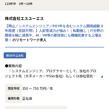
123件中 1件～10件
株式会社エスユーエス
【岡山／システムエンジニア／PG1年を含むシステム開発経験 3
年程度（言語不問）】人財育成力が強み！｜転勤無し｜IT分野の
開発を軸に成長中。AI・VR等の新技術にも積極投資する上場企
業！
のリモートワーク求人
週1日以上出社
●業務内容
：システムエンジニア、プログラマーとして、当社のプロ
ジェクト先（大手メーカーやSIer各社）もしくは自社受託プ
ロジェクトでの開発業務をお任せします
案件は多数ございますので、ご希望とスキルに応じてポ
350 〜 750 万円／年
想定年収
ジションを決定いたします
正社員
雇用形態
【プロジェクト一例】
・基幹システム開発／Java、C#、JavaScript