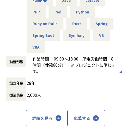
・シュミレーションシステム開発／Unity、C#、VB.NET
FuelPHP
Java
Laravel
ン！
＊プロジェクト先は基本的には当社のチーム体制（3名～15
・Cさんの場合：サーバーの運用監視業務の経験あり
PHP
Perl
Python
名）がある環境です。
→AWSなどクラウドインフラを利用する案件へアサイン！
Ruby on Rails
Rust
Spring
【業務の変更の範囲】
■得られる経験・キャリアパス
Spring Boot
Symfony
VB
会社の定める業務
▼得られる経験
幅広い分野の案件に対応しているエスユーエスだからこそ、
VBA
多様なスキルを身につけたい方や、
新しいことに積極的にチャレンジしたい方にぴったりの会社
作業時間： 09:00～18:00 所定労働時間 8
です。
勤務形態
時間（休憩60分） ※プロジェクトに準じま
また、「エンジニアファースト」の理念のもと、無理な配属
す。
は行わず、最終的な案件の選択はエンジニアご本人にお任せ
働き方：
固定時間制（9時～18時、10時～19
しています。
28年
設立年数
時など）
常に安心して働ける環境づくりに努めており、名古屋拠点は
時間外労働の有無： 有（月平均10時間）
拠点長をはじめ営業・事務スタッフも含め、アットホームで
2,600人
従業員数
休憩時間： 60分
温かみのある雰囲気の職場です。
▼キャリアパス
一人一人の希望をお伺いし、それに沿ったキャリアパスを形
詳細を見る
応募する
成いたします。
※リーダーになりたい、スペシャリストになりたい、キャリ