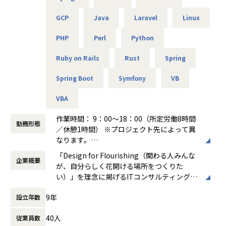
しかなかったため、
使用機器：Cisco、FortiGate、F5、Aruba 等
エンジニアとしてこの様な活躍の仕方もあるのかと実感しま
GCP
Java
Laravel
Linux
した。
＜主なインフラ案件事例＞
■キャリアパス
エンジニアだけでなく採用・営業・教育といったやれる事が
PHP
Perl
Python
-- データセンタ移設に伴うサーバ基盤リプレース案件 --
＜開発部門 想定キャリアパス＞
増えるところは
使用スキル：VMware、Windows、Linux、Oracle
テスト → 開発 → 設計 → 上流工程
アルテニアのいいところだと思います。
Ruby on Rails
Rust
Spring
担当工程：基本設計、運用設計、詳細設計、構築、テスト、
月1回の面談にてキャリアの方向性をすり合わせながら、案
移行
件を決定します。
Spring Boot
Symfony
VB
【業務の変更の範囲】
担当者：30台前半、男性、入社1年目
「開発経験を積みたい」「設計に挑戦したい」「上流工程を
会社の規定に準ずる
担当したい」などの
VBA
-- 金融システムインフラ開発 --
希望を前提にアサインを行います。
使用スキル：AWS、Windows、Linux
作業時間： 9：00～18：00（所定労働8時間
担当工程：基本設計、運用設計、詳細設計、構築、テスト、
勤務形態
＜ネットワーク部門 想定キャリアパス＞
／休憩1時間） ※プロジェクト先によって異
移行
運用保守 → 構築 → 設計 → セキュリティ・コンサルティング
なります。
担当者：20台後半、男性、入社1年目
月1回の面談にてキャリアの方向性をすり合わせながら、案
働き方：
固定時間制（9時～18時、10時～19
「Design for Flourishing（関わる人みんな
件を決定します。
企業概要
時など）
-- 官公庁向けインフラ開発 --
が、自分らしく花開ける場所をつくりた
「構築に行きたい」「設計に挑戦したい」「セキュリティ分
時間外労働の有無： 有（月平均0時間～20時
使用スキル：VMware、Windows、Linux
い）」を理念に掲げるITコンサルティング・
野を経験したい」などの
間）
担当工程：基本設計、運用設計、詳細設計、構築、テスト、
システム開発企業です。AI時代において「お
希望を前提にアサインを行います。
休憩時間： 60分
9年
移行
設立年数
客様をリードする」のではなく、「お客様と
担当者：30台後半、男性、入社4年目
共に創る」姿勢を重視し、価値提供と自己成
＜インフラ部門 想定キャリアパス＞
40人
従業員数
長を通じてビジネス変革を実現することを目
運用保守 → 構築 → 設計 → クラウド