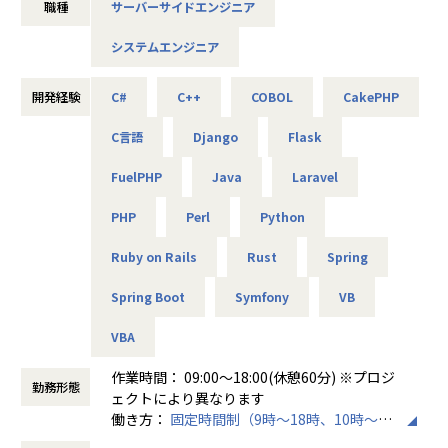
職種
サーバーサイドエンジニア
・ゲーム開発／Unity、Java、C#
・Webアプリ開発／PHP、Java、Python
システムエンジニア
・スマホアプリ開発／TypeScript、HTML、CSS、SQ
L、Kotlin
・シュミレーションシステム開発／Unity、 C#,、VB.
開発経験
C#
C++
COBOL
CakePHP
NET
・大手自動車向け車載器･ソフト開発／C、C++、Linu
C言語
Django
Flask
x、VisualStudio
FuelPHP
Java
Laravel
※営業担当はエンジニア単価を上げることを目標と置いてい
PHP
Perl
Python
るため、
意欲があれば積極的に上位工程にチャレンジすることを、会
Ruby on Rails
Rust
Spring
社を上げて応援しています！
Spring Boot
Symfony
VB
◎組織構成
VBA
約1,600名のエンジニアが在籍、岡山オフィス所属エンジニ
ア社員は約80名（2026年8月時点）
作業時間： 09:00～18:00(休憩60分) ※プロジ
勤務形態
受託開発チームも約10名で構成しており、20代の若手～50代
ェクトにより異なります
のベテランまで幅広い年齢層の方が様々な分野や業種で活躍
働き方：
固定時間制（9時～18時、10時～19
しています
時など）