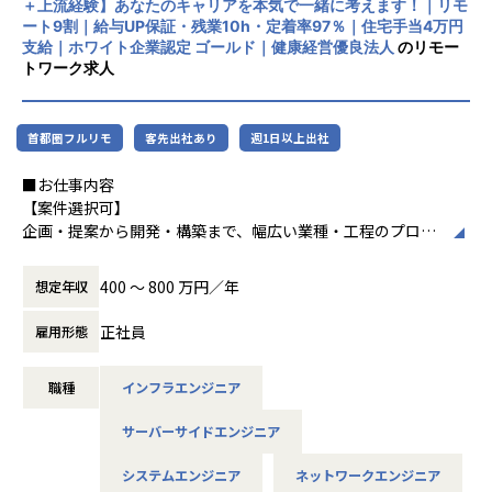
＋上流経験】あなたのキャリアを本気で一緒に考えます！｜リモ
上、育休取得率100％と、働きやすい環境づ
造・テスト・リリース
ート9割｜給与UP保証・残業10h・定着率97％｜住宅手当4万円
くりにも力を入れています。住宅手当や資格
担当者：30代後半・男性・入社4年目
支給｜ホワイト企業認定 ゴールド｜健康経営優良法人
のリモー
取得支援、技術書購入補助など福利厚生も充
トワーク求人
実しています。
-- 大手生命保険会社 資産運用システム --
使用スキル：Java
中長期的には「中小企業のAI開発で第一に想
担当工程：基本設計・詳細設計・製造・テスト・リリース
首都圏フルリモ
客先出社あり
週1日以上出社
起される共創カンパニー」を目指し、技術力
担当者：30代前半・女性・入社2年目
とコミュニケーション力を兼ね備えたプロフ
■お仕事内容
ェッショナル人材の育成を推進している企業
-- 大手コンサル会社 社内システム運用 --
【案件選択可】
です。
使用スキル：VBA・Windows
企画・提案から開発・構築まで、幅広い業種・工程のプロジ
担当工程：運用・保守
ェクトに携われます！
担当者：20代後半・男性・入社1年目
400 〜 800 万円／年
想定年収
＜各種認定・認証＞
■会社説明／募集背景
■ホワイト企業認定 ゴールド（認定取得日：
＜主なNW案件事例＞
株式会社アルテニアは、ITの力を通じて関わる人々の未来を
正社員
雇用形態
2026年1月1日）
-- 大手メーカーの国内拠点をつなぐ社内ネットワークの運
より豊かにすることを 目標に2018年に誕生しました。
■プライバシーマーク認定（認定番号：1082
用・改善 --
未来をITの力で支える。
5290）
主な業務：拠点増設に伴う設定変更、障害一次切り分け
職種
インフラエンジニア
それは技術力だけではなく、人を大切にすること、より豊か
■健康経営優良法人2025（中小規模法人部
使用機器：Cisco、FortiGate、Palo Alto、F5 BIG-IP など
であること、
門）認定
サーバーサイドエンジニア
担当工程：運用・保守（希望により構築へステップアップ）
社会やお客様だけでなくパートナーや社員も幸せでいるこ
■健康優良企業認定証 銀の認定（認定期間：
と。
2025/10/01～2027/09/30）
システムエンジニア
ネットワークエンジニア
-- 官公庁システムを支えるネットワークの設計・構築支援 --
これがアルテニアの企業理念の根幹となります。