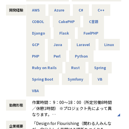
主な業務：要件整理、検証、リリース計画の策定
使用機器：Cisco、Palo Alto、A10 等
この度、事業の拡大に伴って新たなメンバーを募集しており
開発経験
AWS
Azure
C#
C++
ます。
-- リモートワークを支えるVPN/セキュリティ基盤の運用 --
COBOL
CakePHP
C言語
技術力だけでなく、人を思いやる姿勢を大切にしながら、
主な業務：ポリシー改善、ログ分析、運用改善提案
使用機器：Cisco、FortiGate、F5、Aruba 等
Django
Flask
FuelPHP
共に成長できる方を歓迎します！
GCP
Java
Laravel
Linux
＜主なインフラ案件事例＞
-- データセンタ移設に伴うサーバ基盤リプレース案件 --
■キャリアパス
PHP
Perl
Python
使用スキル：VMware、Windows、Linux、Oracle
＜開発部門 想定キャリアパス＞
担当工程：基本設計、運用設計、詳細設計、構築、テスト、
テスト → 開発 → 設計 → 上流工程
Ruby on Rails
Rust
Spring
移行
月1回の面談にてキャリアの方向性をすり合わせながら、案
担当者：30台前半、男性、入社1年目
件を決定します。
Spring Boot
Symfony
VB
「開発経験を積みたい」「設計に挑戦したい」「上流工程を
-- 金融システムインフラ開発 --
担当したい」などの
VBA
使用スキル：AWS、Windows、Linux
希望を前提にアサインを行います。
担当工程：基本設計、運用設計、詳細設計、構築、テスト、
作業時間： 9：00～18：00（所定労働8時間
勤務形態
移行
＜ネットワーク部門 想定キャリアパス＞
／休憩1時間） ※プロジェクト先によって異
担当者：20台後半、男性、入社1年目
運用保守 → 構築 → 設計 → セキュリティ・コンサルティング
なります。
月1回の面談にてキャリアの方向性をすり合わせながら、案
働き方：
固定時間制（9時～18時、10時～19
「Design for Flourishing（関わる人みんな
-- 官公庁向けインフラ開発 --
件を決定します。
企業概要
時など）