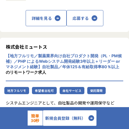
指しています。
月1回の面談にてキャリアの方向性をすり合わせながら、案
■案件の決め方
件を決定します。
あなたのキャリアの希望に沿って案件を決定します。
主な事業は、プロジェクトマネジメント、ソ
「構築に行きたい」「クラウドに挑戦したい」などの希望を
詳細を見る
応募する
「要件定義などの上流工程に挑戦したい」
フトウェア開発、インフラソリューション開
前提にアサインを行います。
「AWS、Azureなどのクラウド案件に携わりたい」など…
発です。官公庁向けのMicrosoft 365移行（1
希望次第では現在当社にない案件も探してくるので安心して
90TB規模）や金融機関向けネットワーク構
ください！
築、大手製造業向けインフラ基盤構築など、
■案件事例
大規模案件の実績があります。近年は生成AI
＜主な開発案件事例＞
株式会社ミュートス
関連プロジェクトにも注力しています。
-- 社内システム マスタDBメンテナンスシステム開発 --
【地方フルリモ／製薬業界向け自社プロダクト開発（PL・PM候
■フォロー体制・働き方
使用スキル：DjangoFW・Python
補）／PHP によるWebシステム開発経験3年以上＋リーダー or
・アサイン前に、やりたいこと・やりたくないことを面談で
リモートワーク率90％、有給取得率80％以
担当工程：調査・要件定義・基本設計・詳細設計・構築・製
マネジメント経験】自社製品／年休125＆有給取得率80％以上
確認
上、育休取得率100％と、働きやすい環境づ
造・テスト・リリース
のリモートワーク求人
・配属後は月1回の面談に加え、チャットでの相談が可能
くりにも力を入れています。住宅手当や資格
担当者：30代後半・男性・入社4年目
・一人での参画の場合も、社内のメンターがフォロー
取得支援、技術書購入補助など福利厚生も充
・平均残業時間：月10.5時間（全社平均）
実しています。
-- 大手生命保険会社 資産運用システム --
地方フルリモ
希望者出社可
自社サービス
受託開発
使用スキル：Java
中長期的には「中小企業のAI開発で第一に想
担当工程：基本設計・詳細設計・製造・テスト・リリース
システムエンジニアとして、自社製品の開発や運用保守など
■社員の声
起される共創カンパニー」を目指し、技術力
担当者：30代前半・女性・入社2年目
をご担当いただきます。
＜入社1年目 エンジニア＞
とコミュニケーション力を兼ね備えたプロフ
経験や適性に応じて、PLやPMなどもお任せいたします。
簡単
前職では給与が低く、安定した生活をしたいと思い転職しま
ェッショナル人材の育成を推進している企業
新規会員登録（無料）
-- 大手コンサル会社 社内システム運用 --
30秒
配属先については、経験や希望を考慮し、下記部門へ配属い
した。
です。
使用スキル：VBA・Windows
たします。
自分に無理のないレベルでの配属先を決めてくれて、