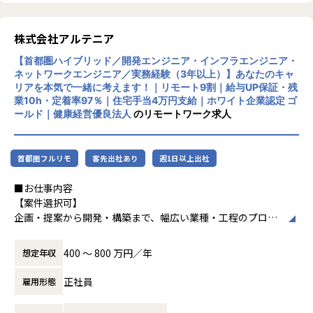
アチェンジがしたいなど…。
実際に、当社にプログラマとして入社後、キャリアパスを形
株式会社アルテニア
成し20代のうちからPLやPM等を勤めている社員や、
ITコンサルタントになられた方もいます。PL/PM業務ももち
【首都圏ハイブリッド／開発エンジニア・インフラエンジニア・
ろんございます！
ネットワークエンジニア／実務経験（3年以上）】あなたのキャ
リアを本気で一緒に考えます！｜リモート9割｜給与UP保証・残
最後に…
業10h・定着率97％｜住宅手当4万円支給｜ホワイト企業認定 ゴ
◎出向型の働き方に対してご不安をお持ちの方もご安心くだ
ールド｜健康経営優良法人
のリモートワーク求人
さい。◎
弊社では「エンジニアファースト」の元、勤務地・案件内
容・働き方（リモート可否）など、すべてご希望を丁寧に伺
首都圏フルリモ
客先出社あり
週1日以上出社
い、
しっかり相談したうえで配属先を決定しております。一方的
■お仕事内容
なご案内はいたしませんので、ご自身に合った環境でご活躍
【案件選択可】
いただけます。
企画・提案から開発・構築まで、幅広い業種・工程のプロジ
ェクトに携われます！
400 〜 800 万円／年
想定年収
■「社会人学校」を掲げ社内研修の充実さ
■会社説明／募集背景
・PL／PM研修
株式会社アルテニアは、ITの力を通じて関わる人々の未来を
正社員
雇用形態
・トレンド研修
より豊かにすることを 目標に2018年に誕生しました。
・課題別テクニカル研修
未来をITの力で支える。