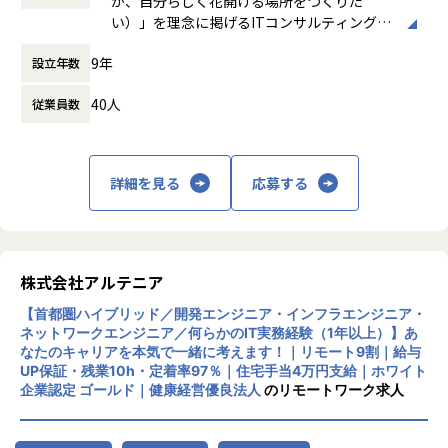
が、自分らしく花開ける場所をつくりた
使用スキル：VMware、Windows、Linux
「構築に行きたい」「設計に挑戦したい」「セキュリティ分
時間外労働の有無： 有（月平均0時間～20時
い）」を理念に掲げるITコンサルティング・
担当工程：基本設計、運用設計、詳細設計、構築、テスト、
野を経験したい」などの
間）
システム開発企業です。AI時代において「お
移行
希望を前提にアサインを行います。
休憩時間： 60分
9年
設立年数
客様をリードする」のではなく、「お客様と
担当者：30台後半、男性、入社4年目
共に創る」姿勢を重視し、価値提供と自己成
＜インフラ部門 想定キャリアパス＞
40人
従業員数
長を通じてビジネス変革を実現することを目
運用保守 → 構築 → 設計 → クラウド
指しています。
■案件の決め方
月1回の面談にてキャリアの方向性をすり合わせながら、案
あなたのキャリアの希望に沿って案件を決定します。
件を決定します。
主な事業は、プロジェクトマネジメント、ソ
「要件定義などの上流工程に挑戦したい」
「構築に行きたい」「クラウドに挑戦したい」などの希望を
詳細を見る
応募する
フトウェア開発、インフラソリューション開
「AWS、Azureなどのクラウド案件に携わりたい」など…
前提にアサインを行います。
発です。官公庁向けのMicrosoft 365移行（1
希望次第では現在当社にない案件も探してくるので安心して
90TB規模）や金融機関向けネットワーク構
ください！
築、大手製造業向けインフラ基盤構築など、
■案件事例
大規模案件の実績があります。近年は生成AI
＜主な開発案件事例＞
株式会社アルテニア
関連プロジェクトにも注力しています。
■フォロー体制・働き方
-- 社内システム マスタDBメンテナンスシステム開発 --
【首都圏ハイブリッド／開発エンジニア・インフラエンジニア・
・アサイン前に、やりたいこと・やりたくないことを面談で
使用スキル：DjangoFW・Python
ネットワークエンジニア／何らかのIT実務経験（1年以上）】あ
リモートワーク率90％、有給取得率80％以
確認
担当工程：調査・要件定義・基本設計・詳細設計・構築・製
なたのキャリアを本気で一緒に考えます！｜リモート9割｜給与
上、育休取得率100％と、働きやすい環境づ
・配属後は月1回の面談に加え、チャットでの相談が可能
造・テスト・リリース
UP保証・残業10h・定着率97％｜住宅手当4万円支給｜ホワイト
くりにも力を入れています。住宅手当や資格
・一人での参画の場合も、社内のメンターがフォロー
担当者：30代後半・男性・入社4年目
企業認定 ゴールド｜健康経営優良法人
のリモートワーク求人
取得支援、技術書購入補助など福利厚生も充
・平均残業時間：月10.5時間（全社平均）
実しています。
-- 大手生命保険会社 資産運用システム --
使用スキル：Java