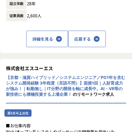
業務やキャリアパスの相談もエンジニア社員が気兼ねなく相
28年
設立年数
時間外労働の有無： 有（月平均10時間）
談できるリレーション体制をしっかり構築しており、エンジ
休憩時間： 60分
ニアサポート部署の担当者も常駐しておりますので、技術的
2,600人
従業員数
な部分を含め何かあればすぐに相談できる環境です
今後も更に受託開発等の開発チーム体制を強化するために仲
間を探しております！
詳細を見る
応募する
■当社の特徴
◎AI・AR・VR等最先端領域が得意
株式会社エスユーエス
◎自社開発・受託開発拡大中！異動、キャリアチェンジ実績
有！
【京都・滋賀ハイブリッド／システムエンジニア／PG1年を含む
◎有給取得率80％以上・残業平均月11h・副業OK
システム開発経験 3年程度（言語不問）】面接1回｜人財育成力
が強み！｜転勤無し｜IT分野の開発を軸に成長中。AI・VR等の
▼エンジニアの皆様のフォローが充実しています
新技術にも積極投資する上場企業！
のリモートワーク求人
エンジニア専属のアドバイザーを配置しており、上長以外の
第三者と相談の上、キャリ
アアップに向けた計画立案を行うことができます。
週1日以上出社
▼評価制度について
■お仕事内容
・成果だけでなく「行動目標」との組み合わせで、仕事に取
Web/オープン系システムやパッケージの開発等を担当いた