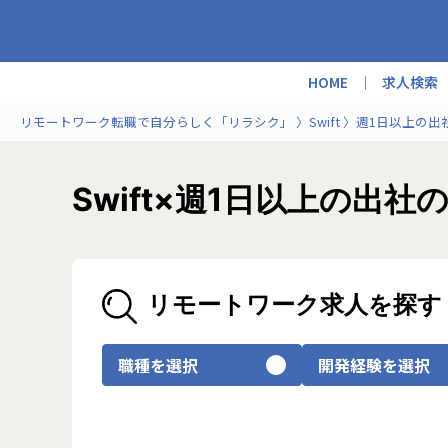
HOME
求人検索
リモートワーク転職で自分らしく「リラシク」
Swift
週1日以上の出
Swift×週1日以上の出
リモートワーク求人を探す
職種を選択
開発経験を選択