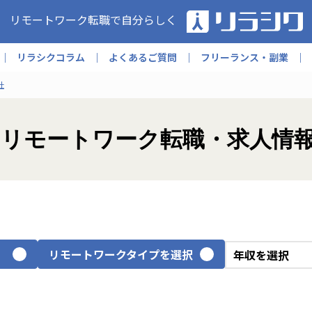
リモートワーク転職で自分らしく
リラシクコラム
よくあるご質問
フリーランス・副業
社
社のリモートワーク転職・求人情
リモートワークタイプを選択