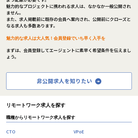
ー単位で大きな裁量を持ち、
魅力的なプロジェクトに携われる求人は、なかなか一般公開され
採用・育成・営業推進・組織運営まで一貫して意思決定でき
ません。
る仕組みになりました。
また、求人掲載前に既存の会員へ案内され、公開前にクローズと
なる求人も多数あります。
選考内でご意向を鑑み、適切な部署へと配属させていただき
ます。
魅力的な求人は大人気！会員登録でいち早く入手を
まずは、会員登録してエージェントに素早く希望条件を伝えまし
ょう。
■役割・ミッション
・オンプレミスやクラウド（AWS/Azure/Google Cloud）環
境において、
要件定義から設計・構築、リリース、その後の運用保守ま
非公開求人を知りたい
で全工程を主導します。
・特定のベンダーに依存せず、ビジネス要件に応じた最適な
インフラストラクチャの全体構想を設計します。
・障害予測、運用自動化、セキュリティ強化、リソース最適
リモートワーク求人を探す
化などにAI等の最新技術を取り入れ、実用的な価値を提供し
ます。
職種からリモートワーク求人を探す
・個々の能力を可視化した「最適なチーム体制」を実現する
ことで、案件のミスマッチをなくし、
CTO
VPoE
顧客・社員・会社の三者が成長できる環境を創出します。