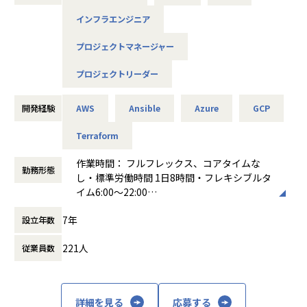
【主なミッション】
インフラエンジニア
・クラウド導入コンサルティング: 顧客の経営課題やIT課題
ヒアリング、クラウド化の企画・提案、ロードマップ策定。
プロジェクトマネージャー
・クラウドアーキテクチャ設計: AWS, Azure, GoogleCloud
等のパブリッククラウドを用いたシステムの全体設計（デー
プロジェクトリーダー
タ分析基盤、クラウドネイティブなアプリケーション基盤な
ど）。
開発経験
AWS
Ansible
Azure
GCP
・クラウド移行支援 (マイグレーション): オンプレミス環境か
らクラウドへのシステム移行プロジェクトの計画・実行、お
Terraform
よびプロジェクトリード。
・技術リードと標準化: クラウドネイティブ開発（コンテナ,
作業時間： フルフレックス、コアタイムな
サーバレス）、DevOps/IaC（Terraform, Ansible等）の技
勤務形態
し・標準労働時間 1日8時間・フレキシブルタ
術選定、導入推進、およびチームへの技術指導。
イム6:00～22:00
働き方：
フルフレックス制
【このポジションの魅力】
7年
設立年数
時間外労働の有無： 有（月平均15時間）
・最上流からの参画: プライム案件が中心のため、お客様と
休憩時間： 60分
直接対話し、ビジネス課題解決の根本（企画・提案）から携
221人
従業員数
わることができます。
・技術的裁量: 大規模な移行プロジェクトやクラウドネイテ
ィブ開発において、アーキテクチャ設計や技術選定の裁量を
持って取り組むことができます。
詳細を見る
応募する