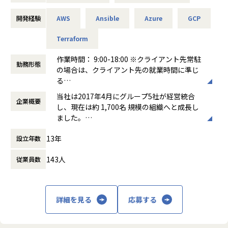
るためのCI/CDパイプライン設計ガイドラインを策定、自動
＜具体的な仕事内容＞
開発経験
AWS
Ansible
Azure
GCP
化による信頼性の高いリリースプロセスの構築を支援。
・要件定義から設計・構築、テスト、運用保守までの一貫し
た対応。
Terraform
【弊社で実現できる働き方・魅力】
・マルチクラウド環境（AWS/Azure等）を活用した全体構想
・多様な開発手法（ウォーターフォール、アジャイル、スク
の設計・構築。
作業時間： 9:00-18:00 ※クライアント先常駐
ラム等）をプロジェクトごとに選択できるため、幅広いプロ
勤務形態
・AI技術を用いた運用自動化（AIOps）やセキュリティ強化
の場合は、クライアント先の就業時間に準じ
ジェクト管理経験を積み、柔軟なスキルアップが可能です。
の検討。
る
・スピード感を持った事業推進に携われる環境があり、変化
・プロパー中心チームの技術指導およびプロジェクト管理。
働き方：
固定時間制（9時～18時、10時～19
の激しい市場や先端技術を活用したプロジェクトで即戦力と
当社は2017年4月にグループ5社が経営統合
企業概要
時など）
して活躍できます。
し、現在は約 1,700名 規模の組織へと成長し
時間外労働の有無： 有（月平均11.3時間）
・生成AIやデータアナリティクスなど、最先端のデジタル技
ました。
■顧客の業界例
休憩時間： 60分
術を活用した新規事業開発やDXプロジェクトに参画できま
「ともにつくる、次代のために」のミッショ
金融/福祉/通信/EC/流通/商社/官公庁/モビリティ/SAP/飲食/
す。
13年
設立年数
ンのもと、ITを活用してビジネスや組織の課
航空
・クライアント企業のプロジェクトだけでなく、自社開発に
題を解決するITソリューション事業を基軸に
143人
も深く関わることができ、ご自身の意思やアイデアを形にし
従業員数
事業展開しています。現在は 目黒 にある本社
やすい環境です。
以外にも 秋葉原・横浜・名古屋・大阪・福岡
■プロジェクト事例
・「ゆたかな人生のきっかけを」を理念に掲げ、多様な職種
に事業所を構えています。
・AI技術（AIOps）を用いた次世代インフラ運用自動化の実
（コンサルタント・エンジニア・デザイナー等）が協働し合
現
詳細を見る
応募する
うフラットな組織文化が根付いています。
障害予測やリソース最適化にAIを組み込み、社会インフラと
・グループ全体が急成長フェーズにあり、主体的に組織成長
しての信頼性を高める基盤を構築。
を実感しながらキャリアを築くことができます。