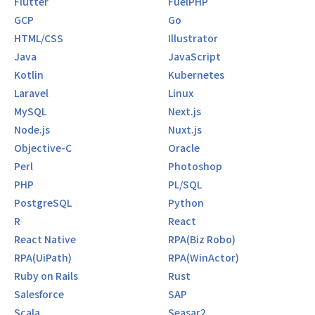
Flutter
FuelPHP
GCP
Go
HTML/CSS
Illustrator
Java
JavaScript
Kotlin
Kubernetes
Laravel
Linux
MySQL
Next.js
Node.js
Nuxt.js
Objective-C
Oracle
Perl
Photoshop
PHP
PL/SQL
PostgreSQL
Python
R
React
React Native
RPA(Biz Robo)
RPA(UiPath)
RPA(WinActor)
Ruby on Rails
Rust
Salesforce
SAP
Scala
Seasar2