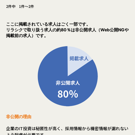
・資格取得支援や書籍購入補助、社内勉強会など、自己成長
2件中 1件～2件
・大規模マルチクラウド（AWS/Azure等）基盤の設計・構
を後押しする制度が充実しています。
築・更改
・成果主義に基づいた評価制度が整っており、年功序列では
オンプレミスからクラウドへの大規模移行や、高度なセキュ
なく、実績・貢献度に応じて正当に還元される環境です。
ここに掲載されている求人はごく一部です。
リティ要件を満たす基盤設計を遂行。
・コアタイムなしのフルフレックス制度とリモートワークを
リラシクで取り扱う求人の約80％は非公開求人（Web公開NGや
導入しており、月平均残業時間は10～20時間と、ワークライ
掲載前の求人）です。
・通信キャリア向け大規模ネットワーク・セキュリティ基盤
フバランスを重視した柔軟な働き方が実現できます。
の検証と実用化
Cisco、Juniper等のハイエンド機器や仮想化技術（VMWare
【業務の変更の範囲】
等）を駆使し、安定稼働を技術担当として牽引。
会社の定める範囲
・ゼロトラストモデルに基づくエンタープライズ向けセキュ
リティ基盤の構築
最新のセキュリティ製品を組み合わせ、企業のDX化を支える
強固なインフラストラクチャを設計。
■配属部署について
ALHは現在、ブランドリニューアルを実施し、「技術で変化
非公開の理由
をつくる主体者」として、顧客の事業課題解決に伴走する存
在へと進化しています。
企業のIT投資は秘匿性が高く、採用情報から機密情報が漏れない
2025年9月のカンパニー型組織体制の導入に伴い、カンパニ
よう配慮が必要です。