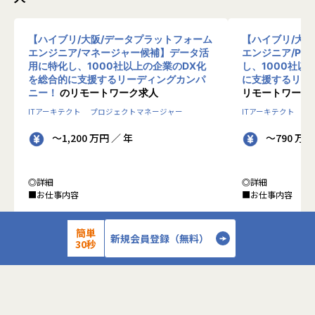
【ハイブリ/大阪/データプラットフォーム
【ハイブリ/大
エンジニア/マネージャー候補】データ活
エンジニア/PM
用に特化し、1000社以上の企業のDX化
し、1000社以
を総合的に支援するリーディングカンパ
に支援するリー
ニー！
のリモートワーク求人
リモートワーク
ITアーキテクト
プロジェクトマネージャー
ITアーキテクト
プ
～1,200 万円 ／ 年
～790 万円
◎詳細
◎詳細
■お仕事内容
■お仕事内容
●クライアントの業務システムなどの膨大な量の
●クライアントの
簡単
データを蓄積・加工・分析し、経営層の意思決定
データを蓄積・加
新規会員登録（無料）
30秒
に活用する BI(Business Intelligence)と呼ばれる
に活用する BI(Busin
システムの導入から実行支援までを行っていま
タプラットフォー
す。またクラウドを含むデータ基盤全体のDX構
っています。
想から実施します。
●クライアントの
●クライアントの要望に沿ったBIツールの企画、
ォームの企画、設