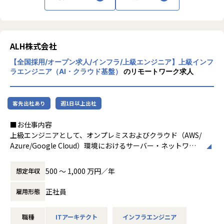
・チームへの貢献: ご自身の豊富な経験を活かし、ジュニ
ア・ミドル層のエンジニアのメンタリングや技術力底上げに
も貢献いただくことを期待しています。
【携わっていただく案件事例（一部）】
ALH株式会社
〇大手製造業向けクラウド環境アセスメント（Azure）
【全国採用/オープン求人/インフラ/上級エンジニア】上級インフ
：お客様が構築した生成AI基盤（Azure）に対し、セキュリ
ラエンジニア（AI・クラウド基盤）
のリモートワーク求人
ティやコスト最適化など5つの観点で客観的評価（アセスメ
ント）を実施、改善推奨事項とクラウドネイティブなアーキ
テクチャの提示及び実装支援。
客先出社あり
週1日以上出社
〇RAGアプリ利用増におけるアーキテクチャ最適化（Azur
e）
■お仕事内容
：利用者が10倍規模に拡大することを見据え、パフォーマン
上級エンジニアとして、オンプレミスおよびクラウド（AWS/
ス分析や負荷テストを実施、可用性・性能を担保するアーキ
Azure/Google Cloud）環境におけるサーバー・ネットワー
テクチャへの最適化を支援。
クの新規構築、更改案件を遂行します。
〇マルチクラウド（AWS/Azure）のガバナンス策定・CCoE
推進
500 〜 1,000 万円／年
想定年収
単なるインフラ構築に留まらず、AIによる障害予測、自動
：マルチクラウド利用を前提とした全社的な共通アーキテク
化、リソース最適化など、最新技術をインフラ領域に組み込
正社員
チャやガイドラインを策定、CCoE（Cloud Center of Excell
雇用形態
み、
ence）の推進を支援し、持続的なクラウド活用基盤を整備。
社会に役立つITプロジェクトを牽引していただくことを期待
〇CI/CDパイプライン設計ガイドライン策定・実践
職種
ITアーキテクト
インフラエンジニア
しています。
：開発効率・品質・セキュリティ（DevSecOps）を向上させ