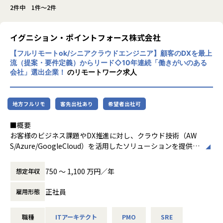
2件中 1件～2件
イグニション・ポイントフォース株式会社
【フルリモートok/シニアクラウドエンジニア】顧客のDXを最上
流（提案・要件定義）からリード◇10年連続「働きがいのある
会社」選出企業！
のリモートワーク求人
地方フルリモ
客先出社あり
希望者出社可
■概要
お客様のビジネス課題やDX推進に対し、クラウド技術（AW
S/Azure/GoogleCloud）を活用したソリューションを提供す
るコンサルタント・アーキテクトとしてご活躍いただきま
す。
750 〜 1,100 万円／年
想定年収
単なるインフラ構築に留まらず、顧客の経営層やIT部門との
折衝、課題ヒアリング、クラウド化の企画・提案、ロードマ
正社員
雇用形態
ップ策定といった最上流工程からプロジェクトをリードして
いただきます。
職種
ITアーキテクト
PMO
SRE