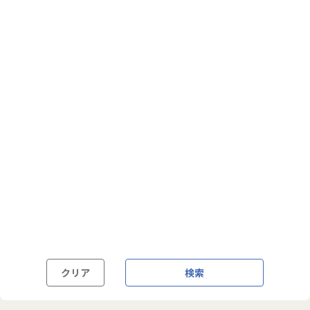
フルフレックス制
裁量労働制
語学・国籍から探す
英語力必須
英語力尚可（英語活用環境あり）
外国籍の方OK
クリア
検索