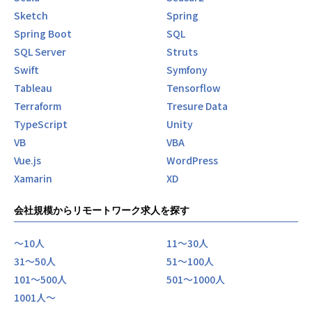
Sketch
Spring
Spring Boot
SQL
SQL Server
Struts
Swift
Symfony
Tableau
Tensorflow
Terraform
Tresure Data
TypeScript
Unity
VB
VBA
Vue.js
WordPress
Xamarin
XD
会社規模からリモートワーク求人を探す
〜10人
11〜30人
31〜50人
51〜100人
101〜500人
501〜1000人
1001人〜