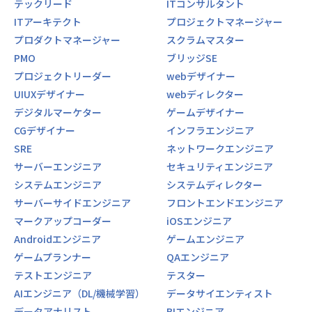
テックリード
ITコンサルタント
ITアーキテクト
プロジェクトマネージャー
■ポジションの魅力
プロダクトマネージャー
スクラムマスター
・最先端技術（AI×クラウド）の実用化に挑める環境
PMO
ブリッジSE
単なる保守・運用に留まらず、AI技術を用いた障害予測、自
プロジェクトリーダー
webデザイナー
動化、セキュリティ最適化など、
UIUXデザイナー
webディレクター
最新技術を実際の社会インフラへ実装する挑戦が可能です。
デジタルマーケター
ゲームデザイナー
・マルチクラウド環境での高度なアーキテクチャ設計
CGデザイナー
インフラエンジニア
AWS、Azure、Google Cloudといった主要クラウドサービス
SRE
ネットワークエンジニア
を組み合わせ、
サーバーエンジニア
セキュリティエンジニア
特定のベンダーに依存しない全体構想の設計（クラウドアー
キテクト）に携わることができます。
システムエンジニア
システムディレクター
サーバーサイドエンジニア
フロントエンドエンジニア
・「プロパー主義」による強固なチームマネジメント経験
マークアップコーダー
iOSエンジニア
自社社員中心のチームを率いるため、メンバーの育成やコー
Androidエンジニア
ゲームエンジニア
チングに深く関与でき、
技術力とヒューマンスキルの両面を可視化した最適なチーム
ゲームプランナー
QAエンジニア
体制でプロジェクトを完遂する醍醐味があります。
テストエンジニア
テスター
AIエンジニア（DL/機械学習）
データサイエンティスト
【業務の変更の範囲】
データアナリスト
BIエンジニア