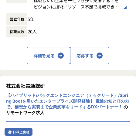
挑戦したい企業を一社でも多く支援する！を
働き方：
裁量労働制
ビジョンに技術／リソース不足で挑戦できな
時間外労働の有無： 有（月平均0時間～10時
い状況を打破する企業です。
■本ポジションについて
間）
5年
設立年数
私は一人では何もできないので、困った時に
・創業4期目、昨対500%の急成長のDX支援SI企業にて、
休憩時間： 60分
「もちろん！」と言って助けて貰えるととて
・平均年収100万円～UP！平均残業時間10時間未満でワーク
20人
従業員数
も嬉しいですし、そういう人間／企業であり
ライフバランスを保ちながら、
たい思います。
・新興領域でのスキルアップのチャンス！
時にはNO MOCHIRONなこともありますが、
・年功序列一切なし。案件参画単価や組織営利に応じたイン
極力MOCHIRONの精神で、一社でも多くの企
センティブあり。
詳細を見る
応募する
業を支援できるように励みます。
■特徴：
■将来のキャリアパスを考慮した選択
株式会社MOCHIRONは、「技術/リソース不
・マネジメントパス、スペシャリストパスをご選択いただけ
足で挑戦できない状況を打破する」ことを念
株式会社電通総研
ます。
頭に開発面で支援する受託開発のプロフェッ
- マネジメントパス ：CTO直下で組織を伸ばすことにコミ
【ハイブリッド/バックエンドエンジニア（テックリード）/Spri
ショナル集団です。
ット。更なる組織拡大の中での仕組化など、スタートアップ
ng Bootを用いたエンタープライズ開発経験】 電通の知とITの力
WEB3や生成AIといった先端技術への支援の
ならではのマネジメント経験可能。
で、構想から実装まで企業変革をリードするDXパートナー！
の
他、システム開発やソフトウェア開発など幅
- スペシャリストパス：専門性に磨きをかけ、単価や市場
リモートワーク求人
広く支援の間口を広げており、小回りの利く
価値アップを見込み、業界でのトップランナーを目指してい
スピード感を強みに安定性をもって支援しま
くポジション。
す。
・SEをご経験頂いた後に、将来のキャリアプランと自社での
週1日以上出社