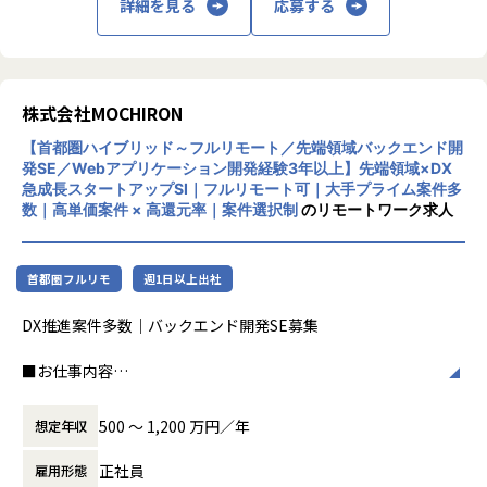
詳細を見る
応募する
を越える投資コミュニティアプリの開発・運
FintechSHIFT
営も行っております。2016年8月に経営統合
Money Canvas：三菱UFJ銀行が提供する資産運用プラット
したNowcast（ナウキャスト）は、機関投資
フォームの開発支援
家向けにビッグデータ解析サービスを提供し
ております。2017年3月に設立された新しい
株式会社MOCHIRON
Finstage リーズアシスト
証券会社、Smartplus（スマートプラス）で
対話型AIを活用した、金融商品販売特化の集客代行サービ
【首都圏ハイブリッド～フルリモート／先端領域バックエンド開
は、次世代証券プラットフォームの確立と、
ス。集客リスト提供のほか、対話型AIのホワイトラベルも提
発SE／Webアプリケーション開発経験3年以上】先端領域×DX
個人投資家がそれぞれのライフシーンで投資
供。
急成長スタートアップSI｜フルリモート可｜大手プライム案件多
を行うことができるモバイル事業を行ってお
数｜高単価案件 × 高還元率｜案件選択制
のリモートワーク求人
ります。
Finstage マネーコンシェルジュ
ライフプランシミュレーションをコア機能に営業担当者が顧
客へのパーソナライズされた資産運用提案を実現するAI支援
首都圏フルリモ
週1日以上出社
サービス
DX推進案件多数｜バックエンド開発SE募集
Data・Data AI Solution
店舗開発者の出店業務支援「DataLens店舗開発」
■お仕事内容
POSデータやクレカデータを用いた機関投資家向けの分析サ
システム開発、ブロックチェーンシステム導入、AIを用いた
ービス「AlternaData」
開発など幅広い大手事業者向け
500 〜 1,200 万円／年
想定年収
JCBカードの決済データを用いた業界別消費動向指標「JCB
DX推進案件にて、要件定義や設計から、開発・運用まで一貫
消費NOW」
して携われるSEポジションの募集になります。
正社員
雇用形態
日経POSデータを用いた日次物価指数「日経CPINow」