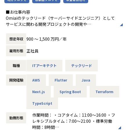
活躍したいと考える人には希望に適したプロ
新しい技術・レガシーでも良い技術を組み合わせて顧客によ
ジェクトをお任せしています。バックエン
いシステムを提供したい
■お仕事内容
ド、フロントエンドの開発だけでなく、AW
という気持ちを大切にしています。
Omiaiのテックリード（サーバーサイドエンジニア）として
S、Azureなどを用いたクラウドインフラの開
サービスに関わる開発プロジェクトの開発や
発も増えてきており、当社で描けるキャリア
【特徴】
サービス運用を行っていただきます。
は様々です。
▼ストリスフリーな環境をできる限り提供
900 〜 1,500 万円／年
想定年収
ストレスを感じない環境を整えているのも当社の特徴の一
1．プロダクト施策における実装・推進
つ。
PdM やデータチームと密に連携しながら、仕様設計の段階か
正社員
雇用形態
開発標準PCのメモリは最低32GB以上で入社のタイミングで
ら技術的視点で関与し、
windowsとMacを選択していただけます。
施策の価値を最大化する実装を主導します。
職種
ITアーキテクト
テックリード
一人ひとりのエンジニアが求めるスペックを優先して環境面
・グロース施策: 3〜4ヶ月スパンでの中期売上向上施策の設
を整えます。
計・実装
社内で使うデュアルモニタ、他にも必要なソフト、ツールな
・スピードグロース施策: 1〜1.5ヶ月での短期 KPI 改善施策の
開発経験
AWS
Flutter
Java
どあれば、柔軟に利用できる環境です。
高速開発支援
品質・生産性の最大化確保はエンジニアにとって大切だと考
・アルゴリズム改善: レコメンドや検索精度向上など、収益に
Next.js
Spring Boot
Terraform
えています。
直結するロジックの実装・改善
・独自価値創出: Omiai のコアバリューを体現する独自機能
TypeScript
▼フルフレックス×リモートワークのフレキシブルな働き方
の開発
作業時間： ・コアタイム：11:00～16:00 ・フ
が可能
勤務形態
レキシブルタイム：7:00～21:00 ・標準労働
2．技術基盤の刷新と継続的改善
時間：8時間
【業務の変更の範囲】
・レガシー構成の段階的リプレイスとモダン化の推進