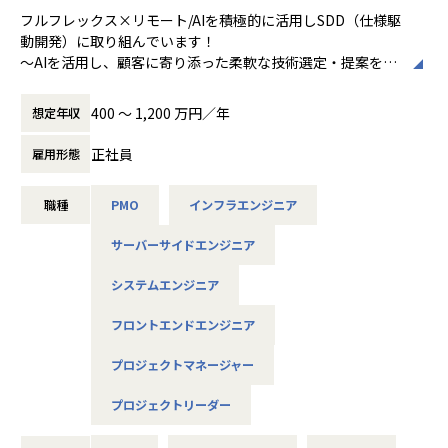
スのシェアを確立しています。
フルフレックス×リモート/AIを積極的に活用しSDD（仕様駆
しかし、HRの世界は今、急速な技術革新の波を迎えており
動開発）に取り組んでいます！
ます。私たちは、新たなHRプロダクトの開発を通じて、さら
～AIを活用し、顧客に寄り添った柔軟な技術選定・提案を支
なるビジネス成長と顧客価値の向上を目指します。
えるエンジニアを目指す方を求めています～
プロダクトデザインとソフトウェア/クラウドエンジニアリン
B2Cから業務アプリケーションまで様々なシステム開発を上
400 〜 1,200 万円／年
想定年収
グの力を結集し、HR領域における真に価値あるプロダクト
流からリリースまでワンストップに提案するシステム開発会
を創造します。
社です。
正社員
雇用形態
従来の枠を超えた利便性と体験価値を提供し、ビジネスパー
ソンの生産性向上と成長を支援することがミッションです。
■具体的な仕事内容[雇用直後]
職種
PMO
インフラエンジニア
フロント/バックエンド〜インフラレイヤまで全領域にわたる
システム開発プロジェクトにおいて下記工程を経験に応じて
■働く環境
サーバーサイドエンジニア
お任せしていきます。
エンジニア同士の1on1や技術勉強会を定期的に開催し、風
システムエンジニア
通しの良い職場です。
PM：
リモートワークやフレックスタイム制を活用し、エンジニア
・プロジェクト上流工程支援（システム企画、 技術選定、要
フロントエンドエンジニア
が裁量を持って働ける環境を整えています。
件定義工程）
学習支援や勉強会・カンファレンス参加支援も充実してお
・提案書作成、提案活動
プロジェクトマネージャー
り、スキルアップを目指すエンジニアに最適な環境です。
・プロジェクト全体のマネジメント、チーム組成、予算管理
技術力向上のための1on1や2on1の実施、自社のテックブロ
・会社の定める業務
プロジェクトリーダー
グへの積極的な投稿など、新たな取り組みにもチャレンジし
ています。
PL：