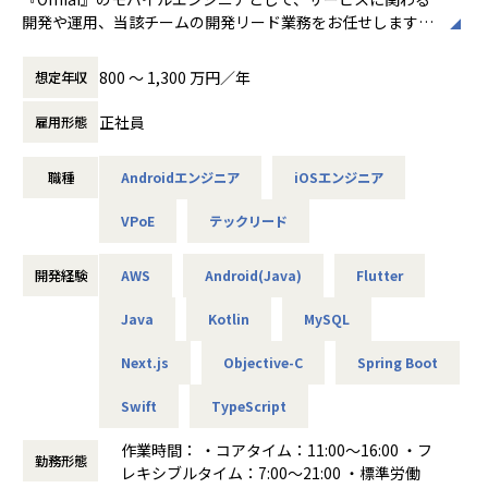
・拡張性・保守性を備えたコード設計の指針策定と導入
開発や運用、当該チームの開発リード業務をお任せします。
・チーム内育成、ナレッジ共有、技術文化の醸成
主に、プロダクトのミーティングに参加し、技術者としての
800 〜 1,300 万円／年
想定年収
役割を確立し、テックリードよりのポジションとして
■ポジション概要
最適な技術選定を行い、効率的な開発手法を模索します。
本ポジションでは、グロース施策、開発基盤の改善、生成AI
正社員
雇用形態
メンバーが具体的な開発に取り組む際には、円滑な進捗をサ
などの先端技術活用といった領域において、
ポートするための基盤を整え、
サーバーサイドから技術的に事業成長を支えていただきま
職種
Androidエンジニア
iOSエンジニア
コードレビューを通じてメンバーのスキル向上に寄与してい
す。
ただきたいと考えております。
すべてのテーマに精通している必要はありません。現在のご
VPoE
テックリード
経験・志向性に応じて、
直近、「Omiai」のFlutter化を推進しています。これによ
まずは1〜2テーマから関わっていただけます。
り、既存のフロントエンドとのバランスを保ちながら、
開発経験
AWS
Android(Java)
Flutter
各プラットフォーム同士の共通比率の高い部分を効果的に更
経営・PdM・データチームと横断的に連携しながら、「技術
新していく計画です。
Java
Kotlin
MySQL
×戦略×実行力」で事業を加速させていく、
こういったプロダクト基盤からプロジェクトまでの開発をリ
チャレンジングかつ影響力のあるポジションです。
Next.js
Objective-C
Spring Boot
ードを中心にご対応頂く予定です。
Swift
TypeScript
＜具体的な業務イメージ＞
■ポジションの魅力
・要件定義、設計、実装、(コードレビュー)、検証、リリー
・1000万ユーザー規模のスケール設計：月間CDNトラフィッ
作業時間： ・コアタイム：11:00～16:00 ・フ
ス作業
勤務形態
ク180TB級の高トラフィックサービスの基盤設計・改善を担
レキシブルタイム：7:00～21:00 ・標準労働
・不具合調査、改修、調査など
当。