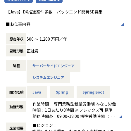
【Java】DX推進案件多数｜バックエンド開発SE募集
■協業・パートナー実績
- Web3開発支援実績： Web3／ゲーム関連
■お仕事内容
- XENO：Web3開発支援としてマーケットプ
システム開発、ブロックチェーンシステム導入、AIを用いた
レイスの追加開発および保守を実施
開発など幅広い大手事業者向け
- Heavenly Guitars：NFTコントラクト開発
500 〜 1,200 万円／年
想定年収
DX推進案件にて、要件定義や設計から、開発・運用まで一貫
支援＆Web3開発支援
して携われるSEポジションの募集になります。
- コインムスメ（Coinmusme）：Telegram
正社員
雇用形態
上でのゲーム開発支援
業務内容例
- SNPIT Guild：Web3開発支援
職種
サーバーサイドエンジニア
・クライアントとの上流設計・仕様策定支援
・システム設計（基本設計・詳細設計）および開発
システムエンジニア
・開発工程における課題抽出・改善提案
・運用・保守フェーズでの改修対応、機能追加
開発経験
Java
Spring
Spring Boot
案件事例
・大手飲食チェーン ：システムへのAI機能導入支援/開発
作業時間： 専門業務型裁量労働制 みなし労働
勤務形態
・大手小売企業 ：物流システム構築支援
時間：1日あたり8時間 ※フレックス可 標準
・金融機関向け ：ブロックチェーンシステムの導入（Po
勤務時間帯：09:00-18:00 標準労働時間 ：8
C、システム開発）
時間 休憩 ：1時間 コアタイム ：なし
■ビジョン：
・自社受託開発 ：要件定義、コンサルティング
企業概要
※参画プロジェクトにより制限あり。