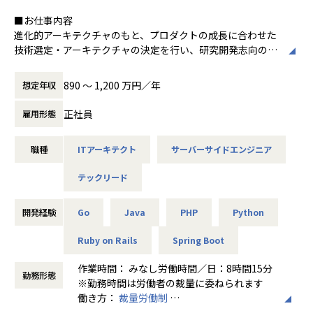
期待とを総合的にすり合わせて選択を頂きます。
・案件もキャリアパスの一環での成長に寄り添えるような選
■お仕事内容
■協業・パートナー実績
択を営業と共に探してまいります。
進化的アーキテクチャのもと、プロダクトの成長に合わせた
- Web3開発支援実績： Web3／ゲーム関連
技術選定・アーキテクチャの決定を行い、研究開発志向のプ
- XENO：Web3開発支援としてマーケットプ
【業務の変更の範囲】
ロダクト開発を推進します。
レイスの追加開発および保守を実施
会社の規定に準ずる
本プロダクトはマルチプロダクト戦略で推進します。人事領
- Heavenly Guitars：NFTコントラクト開発
890 〜 1,200 万円／年
想定年収
域を複数のプロダクトモジュールに分割し、それぞれ独立し
支援＆Web3開発支援
て開発・継続的にリリースを行います。大企業向けのプロダ
- コインムスメ（Coinmusme）：Telegram
正社員
雇用形態
クト開発において、グランドデザインの構築から携わること
上でのゲーム開発支援
ができる貴重な機会です。
- SNPIT Guild：Web3開発支援
職種
ITアーキテクト
サーバーサイドエンジニア
・次世代HRプロダクトのバックエンドアーキテクチャの設
計・実装
テックリード
・フロントエンジニア、クラウドエンジニアと連携し、HR体
験を最大化するシステムの構築
・パフォーマンス、スケーラビリティ、セキュリティを考慮
開発経験
Go
Java
PHP
Python
した設計・技術選定
・アーキテクト、テックリードとしてプロジェクトを牽引
Ruby on Rails
Spring Boot
し、チームの技術力向上を推進
作業時間： みなし労働時間／日：8時間15分
勤務形態
※勤務時間は労働者の裁量に委ねられます
アジャイル開発を採用し、デイリースクラムや週次の振り返
働き方：
裁量労働制
りを行いながら開発を進めます。
時間外労働の有無： 有（月平均10時間～30