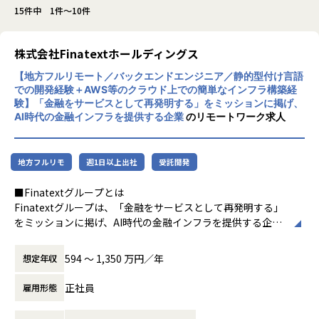
15件中 1件～10件
株式会社Finatextホールディングス
【地方フルリモート／バックエンドエンジニア／静的型付け言語
での開発経験＋AWS等のクラウド上での簡単なインフラ構築経
験】「金融をサービスとして再発明する」をミッションに掲げ、
AI時代の金融インフラを提供する企業
のリモートワーク求人
地方フルリモ
週1日以上出社
受託開発
■Finatextグループとは
Finatextグループは、「金融をサービスとして再発明する」
をミッションに掲げ、AI時代の金融インフラを提供する企業
グループです。
金融のDXを推進し、非金融事業者の金融サービスの参入障壁
594 〜 1,350 万円／年
想定年収
を下げることで、金融がもっと暮らしに寄り添う世の中の実
現を目指しています。 金融サービスのあるべき姿をユーザー
正社員
雇用形態
視点から見直し、パートナー事業者と共に新しい金融サービ
スを開発する「株式会社Finatext」、データAIサービスとデ