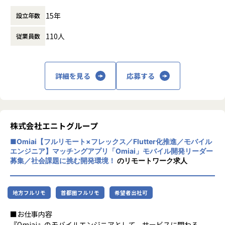
働き方：
フレックス制（コアタイムあり）
会社の定める範囲
・Spring Boot をベースとしたマイクロサービス/モジュー
15年
設立年数
時間外労働の有無： 有（月平均11.3時間）
ルアーキテクチャの再設計
休憩時間： 60分
・Docker/Terraform などを用いた検証・開発・本番環境の
110人
従業員数
統一と再構成
3．開発プロセスの高度化・標準化
・プロセス分析に基づいた開発ボトルネックの可視化と改善
詳細を見る
応募する
ループの設計
・CI/CD、リリース管理、レビュー体制の再設計と自動化
・保守・グロース両輪に強い柔軟な開発運用体制の確立
4．生成 AI を活用した生産性向上
株式会社エニトグループ
・Copilot や Cursor 等の導入・活用支援とベストプラクテ
■Omiai【フルリモート×フレックス／Flutter化推進／モバイル
ィスの定着
エンジニア】マッチングアプリ「Omiai」モバイル開発リーダー
・テスト生成・リファクタ提案・PR レビュー自動化など AI
募集／社会課題に挑む開発環境！
のリモートワーク求人
活用領域の拡張
・開発フローの再設計を通じた AI との協働体制の確立
地方フルリモ
首都圏フルリモ
希望者出社可
5．チーム技術リードと組織的支援
・技術的意思決定の支援と、チーム/ベンダーとの折衝・ファ
■お仕事内容
シリテーション
『Omiai』のモバイルエンジニアとして、サービスに関わる