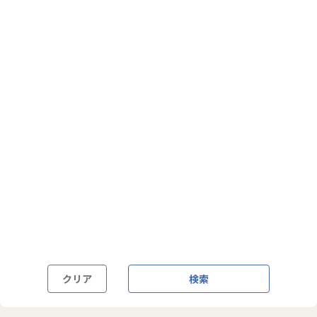
フルフレックス制
裁量労働制
語学・国籍から探す
英語力必須
英語力尚可（英語活用環境あり）
外国籍の方OK
クリア
検索