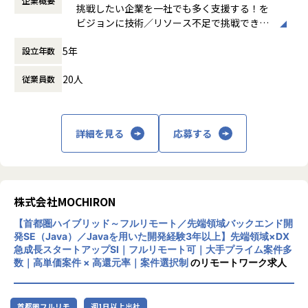
企業概要
※参画プロジェクトにより制限あり。
■具体的な業務内容
挑戦したい企業を一社でも多く支援する！を
働き方：
裁量労働制
金融インフラ（証券ビジネスプラットフォーム「BaaS」/ 保
ビジョンに技術／リソース不足で挑戦できな
時間外労働の有無： 有（月平均0時間～10時
険ビジネスプラットフォーム「Inspire」/ クレジットビジネ
■将来のキャリアパスを考慮した選択
い状況を打破する企業です。
間）
スプラットフォーム「Crest」）もしくは生成AI×データ活
5年
・マネジメントパス、スペシャリストパスをご選択いただけ
設立年数
私は一人では何もできないので、困った時に
休憩時間： 60分
用のSaaSプロダクト(投資・不動産・業務支援領域)でのサー
ます。
「もちろん！」と言って助けて貰えるととて
20人
バー/インフラサイドの開発
従業員数
- マネジメントパス ：CTO直下で組織を伸ばすことにコミ
も嬉しいですし、そういう人間／企業であり
上記プラットフォーム上に乗せるアプリのサーバー/インフラ
ット。更なる組織拡大の中での仕組化など、スタートアップ
たい思います。
サイドの仕様設計、開発、運用・保守
ならではのマネジメント経験可能。
時にはNO MOCHIRONなこともありますが、
- スペシャリストパス：専門性に磨きをかけ、単価や市場
極力MOCHIRONの精神で、一社でも多くの企
詳細を見る
応募する
価値アップを見込み、業界でのトップランナーを目指してい
業を支援できるように励みます。
■開発チームについて
くポジション。
https://finatext.notion.site/finatext/Finatext-cd4ff36fb8b
・SEをご経験頂いた後に、将来のキャリアプランと自社での
■特徴：
d4aa78a7835565c655396
期待とを総合的にすり合わせて選択を頂きます。
株式会社MOCHIRONは、「技術/リソース不
・案件もキャリアパスの一環での成長に寄り添えるような選
足で挑戦できない状況を打破する」ことを念
株式会社MOCHIRON
【業務の変更の範囲】
択を営業と共に探してまいります。
頭に開発面で支援する受託開発のプロフェッ
会社の規定に準ずる
【首都圏ハイブリッド～フルリモート／先端領域バックエンド開
ショナル集団です。
発SE（Java）／Javaを用いた開発経験3年以上】先端領域×DX
【業務の変更の範囲】
WEB3や生成AIといった先端技術への支援の
急成長スタートアップSI｜フルリモート可｜大手プライム案件多
会社の規定に準ずる
他、システム開発やソフトウェア開発など幅
数｜高単価案件 × 高還元率｜案件選択制
のリモートワーク求人
広く支援の間口を広げており、小回りの利く
スピード感を強みに安定性をもって支援しま
す。
首都圏フルリモ
週1日以上出社