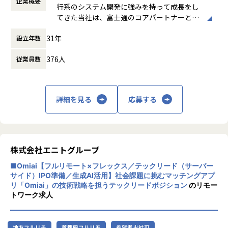
企業概要
務時間が多少異なります ※少数（2％程度）
基盤構築を担当したりなどを各自の能力・志向に合わせて柔
行系のシステム開発に強みを持って成長をし
ですが、派遣契約のプロジェクトもあり、そ
軟にチーム体制を作っています。
てきた当社は、富士通のコアパートナーとし
の際はフルフレックスの対象社員から外れる
て政府系金融機関のプロジェクトなどにも多
形になります。派遣終了後に再度、フルフレ
▼当社ではご本人の希望を尊重！
31年
設立年数
数参画してきました。そこで得たノウハウを
ックス適応になります。
技術的・工程的にスキルアップにつながると思うプロジェク
生かしつつお客様にとってよりベストエフォ
働き方：
フルフレックス制
トを優先してアサイン。
376人
従業員数
ートなシステム・サービスのご提供をするた
時間外労働の有無： 有（月平均14時間）
皆さんのスキルアップを実務経験を積んでいただくことで実
め、近年はPWA（Progressive Web Apps)や
休憩時間： 60分
現しようと努力しています。
Fintech、AIなど海外で利用されている先端
技術の適用・R&D（研究開発）に力を注いで
▼育成支援制度の充実！
詳細を見る
応募する
います。2019年にSHIFTグループへと参画し
書籍購入費用100%負担や外部研修参加自由、1on1の実施や
たことが新しい技術領域への挑戦の追い風と
社内勉強会の開催など
なり、ますます多くの業種のお客様からご依
主体的なエンジニアの成長意欲を支援する仕組みを年々充実
頼を頂けるようになりました。
させています。
株式会社エニトグループ
そんな当社ではフルスタックエンジニアを育
2025年からは「PMチョットデキル研修」を開始。当社の目
■Omiai【フルリモート×フレックス／テックリード（サーバー
てていきたいと考えていますが、本人の志
指すPM像は、
サイド）IPO準備／生成AI活用】社会課題に挑むマッチングアプ
向・適性に合わない仕事を無理にさせるので
単なるプロジェクト管理に留まらず、お客様の課題解決をリ
リ「Omiai」の技術戦略を担うテックリードポジション
のリモー
はなく、あくまで一人ひとりの能力を伸ばす
ードするコンサルティング能力も求められるため、
トワーク求人
支援を行うことを重視しています。マネジメ
代表自らが講師として半年間・40時間越えの研修を実施中。
ントに興味がある人の中には、20代で要件定
義に携っている方もいますし、技術を武器に
▼顧客にとって最適な提案を！
地方フルリモ
首都圏フルリモ
希望者出社可