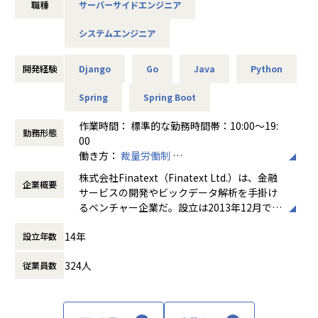
職種
サーバーサイドエンジニア
ータAIソリューションの「株式会社ナウキャスト」、証券ビ
ジネスプラットフォームを提供する「株式会社スマートプラ
システムエンジニア
ス」、次世代型デジタル保険の「スマートプラス少額短期保
険株式会社」、クレジットビジネスプラットフォームを提供
する「株式会社スマートプラスクレジット」といった事業会
開発経験
Django
Go
Java
Python
社を擁しており、多様な事業に携われる機会がございます。
Spring
Spring Boot
■提供しているソリューションに関して
作業時間： 標準的な勤務時間帯：10:00～19:
現在、日本の多くの金融機関は、レガシーで重厚長大なシス
勤務形態
00
テムによって、デジタルな顧客体験を最適化するような改善
働き方：
裁量労働制
が行えないという課題を抱えています。 こういった課題を抱
時間外労働の有無： 有（月平均30時間）
える日本の金融システムを、モダンな環境（オンプレミス→
株式会社Finatext（Finatext Ltd.）は、金融
企業概要
休憩時間： 60分
クラウド）、技術（Go/コンテナ）、設計（モノリス→マイ
サービスの開発やビックデータ解析を手掛け
クロサービス）を使って作り直しています。 スタートアップ
るベンチャー企業だ。設立は2013年12月で、
ながら、三菱UFJフィナンシャル・グループ、大和証券、MS
台湾、ベトナム、イギリス、スリランカでも
&AD、日本生命などの日本を代表する企業とインフラ領域で
14年
設立年数
事業を展開しております。
協業し、高い評価を得ております。
324人
従業員数
グループとして3つの事業を展開し、Finatex
■Finatextが提供しているプロダクト事例
t（フィナテキスト）はその中核としてリテー
すべての事業、サービスにおいてAIネイティブ化を進めてい
ル向けモバイルサービスや投資関連アルゴリ
ます。
ズムなどを提供しております。累計200万DL