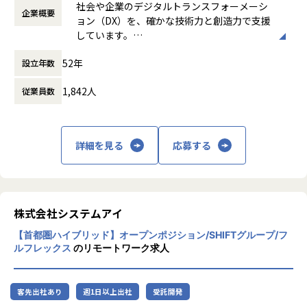
プロダクトマネージャー、デザイナー、エンジニアが密に連
社会や企業のデジタルトランスフォーメーシ
企業概要
時間）
携し、ユーザー価値の最大化を目指します。
ョン（DX）を、確かな技術力と創造力で支援
休憩時間： 60分
技術選定やアーキテクチャの議論にはエンジニア全員が積極
しています。
的に関与できます。
先進的な情報技術をベースに、日本の金融機
52年
設立年数
関や製造業のトップクラスの企業と直接取引
し、事業環境の変化に呼応するITソリューシ
■本ポジションの魅力
1,842人
従業員数
ョンを提供しています。
大企業向けの新規プロダクト開発に初期フェーズから関与で
きます。
・ 「ゼロからの設計」 に関与し、技術選定やアーキテクチ
ャ設計の根幹を担える・大企業向けプロダクト開発のファー
詳細を見る
応募する
ストリリースに携わることで、
設計・技術選定のスキルを磨き、アーキテクトやテックリ
ードとして成長できる
・HRベンダーとして、多数の導入実績を誇るドメインスペシ
株式会社システムアイ
ャリストのメンバーとともに開発を推進できる
【首都圏ハイブリッド】オープンポジション/SHIFTグループ/フ
ルフレックス
のリモートワーク求人
■組織のビジョン/ミッション
「日本のビジネスパーソンに感動を与えよう」
当社の統合HCMソリューション 「POSITIVE」 は、25年を超
客先出社あり
週1日以上出社
受託開発
える実績と 3,000社以上の導入実績を誇り、業界トップクラ