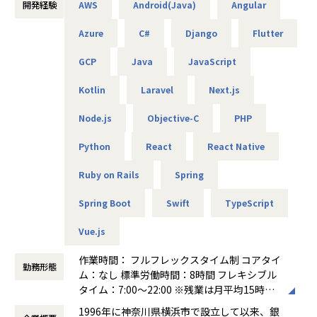
開発経験
AWS
Android(Java)
Angular
・プロジェクト上流工程支援（システム企画、技術選定、要
【業務の変更の範囲】
件定義工程）
Azure
C#
Django
Flutter
当社の指示する業務全般
・プロジェクト全体のマネジメント
・一部エンジニアリング実務あり
GCP
Java
JavaScript
・会社の定める業務
Kotlin
Laravel
Next.js
フルスタックエンジニア：
・技術調査及び検討（顧客提案の為）
Node.js
Objective-C
PHP
・基本設計以降の設計業務全般
・実装～テスト
Python
React
React Native
・品質管理（ソースコードレビュー等）
・会社の定める業務
Ruby on Rails
Spring
Spring Boot
Swift
TypeScript
■当社の特徴
【開発スタイルなど】
Vue.js
当社では、SDD（仕様駆動開発）に重きを置き、案件の特徴
作業時間： フルフレックスタイム制 コアタイ
に応じて、
勤務形態
ム：なし 標準労働時間：8時間 フレキシブル
ウォーターフォール/アジャイルの開発手法を柔軟に選択。
タイム：7:00～22:00 ※残業は月平均15時間
フロントエンド/バックエンド/モバイルと横断的に開発に従
程度です ※プロジェクト、繁忙期に応じて勤
事したり、クラウド領域に特化して
1996年に神奈川県横浜市で設立して以来、銀