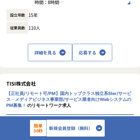
時間：8時間
・SDKやライブラリ、各社ポリシーの更新に伴う対応など
スケーラビリティと安定性の両立を追求できます。
働き方：
フレックス制（コアタイムあり）
・開発プロセスの改善提案、およびその実行
・リアーキテクト推進の実績：2023年秋〜2024年秋で大規
15年
設立年数
時間外労働の有無： 有（月平均11.3時間）
・モバイルチームのマネジメント
模リアーキテクトを実施し、
休憩時間： 60分
レガシー返済・性能改善・開発効率向上を実現。今後も継続
110人
従業員数
上記の開発リードを中心に、Flutter化における実装の合理化
的改善の主導が可能です。
を進め、さらに、チームの中で生産性を上げるための提案を
・IPO準備フェーズの成長環境：ホールディングス化・事業
実施いただきたいと考えております。
成長フェーズで、経営と近い距離感で意思決定に関われま
す。
詳細を見る
応募する
また、チームマネジメント（他セクションのリーダーとのミ
・施策と技術の接点で価値発揮：KPI背景を理解し、ユーザ
ーティングやタスク管理を含む）や、チームメンバーとの1o
ー体験と事業成長に直接貢献できます。
n1ミーティング、
・週に数回の高速リリース：週次・日次レベルでの改善サイ
評価、チーム目標の設定、メンバーの育成、エンジニア採用
クルを回し、素早い仮説検証・価値提供が可能です。
におけるカジュアル面談や面接対応などもお任せしたいで
TISI株式会社
・ライフイベントに寄り添う社会貢献性：結婚・家族形成の
す。
きっかけとなるサービスを支える、意義ある開発環境です。
【正社員/リモート可/PM】国内トップクラス独立系SIer/サービ
ス・メディアビジネス事業部/サービス業者向けWebシステムの
（魅力情報まとめ）https://enito.notion.site/Omiai-1f459
PM募集！
のリモートワーク求人
■ポジションのポイント
6f7ab9b804a810cfe54d557e288?source=copy_link
▼仕様づくりなどに早期段階から携われる
要件の策定からエンジニアも参加し、PdM、PjM、エンジニ
簡単
週1日以上出社
新規会員登録（無料）
ア、QAが一つのチームとなりリリースまで推進します。
30秒
■募集背景
早期段階から関われるので、背景や仕様への納得感を持って
恋愛における価値観を追求し、最適な縁を提供するミッショ
担当業務