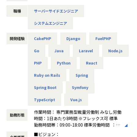
HRogの求人広告データを用いた募集賃金指数・求人数指数
業務内容例
職種
サーバーサイドエンジニア
「HRog賃金Now」
・クライアントとの上流設計・仕様策定支援
商業不動産を対象にデータ活用・DXを支援するサービス
・システム設計（基本設計・詳細設計）および開発
システムエンジニア
データと生成AIを軸に企業のDX推進を支援するソリューショ
・開発工程における課題抽出・改善提案
ンサービス
・運用・保守フェーズでの改修対応、機能追加
Brokerage（証券）
開発経験
CakePHP
Django
FuelPHP
証券ビジネスプラットフォーム「BaaS」
案件事例
地域金融機関やIFA向けの包括的な投資一任ビジネスプラッ
・大手飲食チェーン ：システムへのAI機能導入支援/開発
Go
Java
Laravel
Node.js
トフォーム「Digital Wealth Manager」
・大手小売企業 ：物流システム構築支援
InsurTech（保険）
PHP
Python
React
・金融機関向け ：ブロックチェーンシステムの導入（Po
保険ビジネスプラットフォーム「Inspire」
C、システム開発）
Ruby on Rails
Spring
赤ちゃんとママのための妊娠保険「母子保険はぐ」
・自社受託開発 ：要件定義、コンサルティング
旅行・会食などのキャンセル料を補償する「キャンセル保
Spring Boot
Symfony
険」
Credit（クレジット）
■本ポジションについて
TypeScript
Vue.js
クレジットビジネスプラットフォーム「Crest」
・創業4期目、昨対500%の急成長のDX支援SI企業にて、
クレジットライセンス取得サポートサービス
・平均年収100万円～UP！平均残業時間10時間未満でワーク
作業時間： 専門業務型裁量労働制 みなし労働
クレジットBPOサービス
ライフバランスを保ちながら、
勤務形態
時間：1日あたり8時間 ※フレックス可 標準
Crestエンベデッドファイナンスサービス
・新興領域でのスキルアップのチャンス！
勤務時間帯：09:00-18:00 標準労働時間 ：8
・年功序列一切なし。案件参画単価や組織営利に応じたイン
時間 休憩 ：1時間 コアタイム ：なし
センティブあり。
■ビジョン：