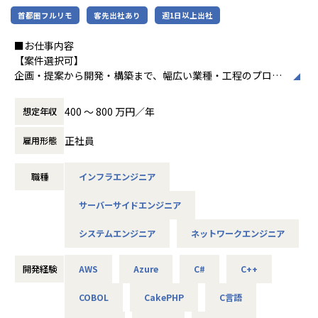
ど幅広い業界において、多様なプロジェクトからエンジニア
その他にもさまざまなプログラムを用意しております。"
首都圏フルリモ
客先出社あり
週1日以上出社
が高度な技術経験を積むことのできる環境を提供していま
す。
【業務の変更の範囲】
■お仕事内容
さらに、体系的な教育・研修制度を通じて先端技術の習得を
会社の定める業務
【案件選択可】
促進し、エンジニア一人ひとりの専門性向上と高付加価値化
企画・提案から開発・構築まで、幅広い業種・工程のプロジ
を実現しています。
ェクトに携われます！
【業務の変更の範囲】
400 〜 800 万円／年
想定年収
■会社説明／募集背景
会社の定める業務
株式会社アルテニアは、ITの力を通じて関わる人々の未来を
正社員
雇用形態
より豊かにすることを 目標に2018年に誕生しました。
未来をITの力で支える。
職種
インフラエンジニア
それは技術力だけではなく、人を大切にすること、より豊か
であること、
サーバーサイドエンジニア
社会やお客様だけでなくパートナーや社員も幸せでいるこ
と。
システムエンジニア
ネットワークエンジニア
これがアルテニアの企業理念の根幹となります。
この度、事業の拡大に伴って新たなメンバーを募集しており
開発経験
AWS
Azure
C#
C++
ます。
COBOL
CakePHP
C言語
技術力だけでなく、人を思いやる姿勢を大切にしながら、