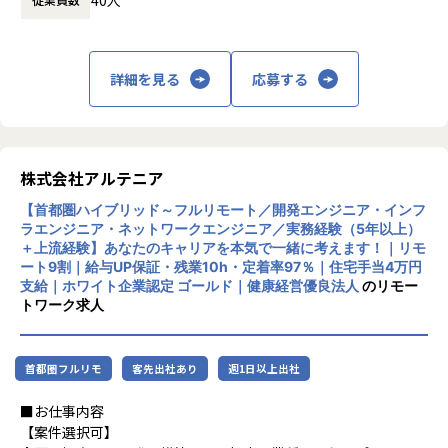
長を通じてビジネス変革を実現することを目
運用保守 → 構築 → 設計 → クラウド
指しています。
月1回の面談にてキャリアの方向性をすり合わせながら、案
件を決定します。
主な事業は、プロジェクトマネジメント、ソ
「構築に行きたい」「クラウドに挑戦したい」などの希望を
詳細を見る
応募する
フトウェア開発、インフラソリューション開
前提にアサインを行います。
発です。官公庁向けのMicrosoft 365移行（1
90TB規模）や金融機関向けネットワーク構
築、大手製造業向けインフラ基盤構築など、
■案件事例
大規模案件の実績があります。近年は生成AI
＜主な開発案件事例＞
株式会社アルテニア
関連プロジェクトにも注力しています。
-- 社内システム マスタDBメンテナンスシステム開発 --
【首都圏ハイブリッド～フルリモート／開発エンジニア・インフ
使用スキル：DjangoFW・Python
ラエンジニア・ネットワークエンジニア／実務経験（5年以上）
リモートワーク率90％、有給取得率80％以
担当工程：調査・要件定義・基本設計・詳細設計・構築・製
＋上流経験】あなたのキャリアを本気で一緒に考えます！｜リモ
上、育休取得率100％と、働きやすい環境づ
造・テスト・リリース
ート9割｜給与UP保証・残業10h・定着率97％｜住宅手当4万円
くりにも力を入れています。住宅手当や資格
担当者：30代後半・男性・入社4年目
支給｜ホワイト企業認定 ゴールド｜健康経営優良法人
のリモー
取得支援、技術書購入補助など福利厚生も充
トワーク求人
実しています。
-- 大手生命保険会社 資産運用システム --
使用スキル：Java
中長期的には「中小企業のAI開発で第一に想
担当工程：基本設計・詳細設計・製造・テスト・リリース
首都圏フルリモ
客先出社あり
週1日以上出社
起される共創カンパニー」を目指し、技術力
担当者：30代前半・女性・入社2年目
とコミュニケーション力を兼ね備えたプロフ
■お仕事内容
ェッショナル人材の育成を推進している企業
-- 大手コンサル会社 社内システム運用 --
【案件選択可】
です。