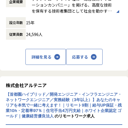
企業概要
休憩時間： 60分
ます。
員などからも「人生を通して徹底的に技術を磨くことができ
ーションカンパニー」を掲げる、高度な技術
る環境」との声が上がっています。
を保有する技術者集団として社会を動かすこ
▼具体業務
また、社員の夢を実現まで応援する「自己実現委員会」など
とを志し、活動しています。
Linux／Windowsサーバーの運用・保守
の独自の研修制度や、
15年
設立年数
EDAツールのインストール／アップデート／環境設定
そもそもの生き方から共に考え、悩み、最適なキャリアを描
ビジネスモデルはアウトソーシング領域全域
NFS／NAS／ユーザー権限管理などインフラ管理
く風土があり、人がいます。
24,596人
従業員数
に渡ります。いわゆる技術者派遣と呼ばれ
データバックアップ運用
技術を育てる技術が、テクノプロ・デザイン社には溢れてい
る、クライアント先に当社の技術者が出向す
OS・ミドルウェアのパッチ適用、セキュリティ対応
ます。
る事業だけではなく、請負や受託と呼ばれる
ログ監視、リソース管理、障害対応
働く場所に関わらない事業支援や最新技術を
詳細を見る
応募する
シェルスクリプト（bash等）による自動化対応
【豊富な研修制度】
用いた研究開発などを行っています。
手順書・スクリプトの作成／改善／ドキュメント化
自社研修以外にもUdemyやAidemyなどの外部e-Learningの
ライセンス管理（FlexLM等）
コンテンツも会社負担でご利用いただけます。
加速度的に技術革新が進む現代社会。開発サ
環境変数設定（bash／csh）およびツールバージョン管理
技術研修数：1,092研修
イクルの短期化、製品開発の多角化や上流工
ジョブ管理（LSF／Slurm）の構築・運用支援
ヒューマン&ビジネス系研修：155研修
程プロジェクトの増加といった世の中で技術
株式会社アルテニア
設計ユーザーからの問い合わせ対応（トラブル・利用相談）
《これまでに研修を受講したエンジニアは97,492名》
者集団として価値提供を行うために、エンジ
階層別、職能別、目的・課題別の研修プログラムを200種以
【首都圏ハイブリッド／開発エンジニア・インフラエンジニア・
ニアが生涯活躍できる環境を考え事業運営を
会社についての詳細
上用意しており、
ネットワークエンジニア／実務経験（3年以上）】あなたのキャ
行っています。
リアを本気で一緒に考えます！｜リモート9割｜給与UP保証・残
当社は、約8,500名のエンジニアの現場力と技術コンサルテ
いつでも学ぶことができます。
業10h・定着率97％｜住宅手当4万円支給｜ホワイト企業認定 ゴ
ィングを融合し、課題解決から価値創造までを一貫して支援
さらに、技術研修事業を手がけるグループ会社が運営する、
ールド｜健康経営優良法人
のリモートワーク求人
する総合技術ソリューションカンパニーです。
全国60校以上の外部スクールも活用OK！多様なニーズに対
輸送用機器、産業用機械、精密機器、電子部品、医療機器な
応しています。