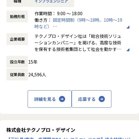
職種
インフラエンジニア
※敬称略
■カケハシについて
作業時間： 9:00 ～ 18:00
＜ホープスBLOG＞
【具体的には】
日本の医療現場が抱える課題は複雑であり、テクノロジーの
勤務形態
働き方：
固定時間制（9時～18時、10時～19
プロジェクトの具体例やホープスの社風が分かる記事を掲載
主に関東の大手メーカやSIから要望があるITインフラ活用の
力が不可欠です。
時など）
しております！
課題を解決すべく、すべての技術工程をお任せします。
私たちは、医療という難易度の高い課題に向き合い、生成AI
時間外労働の有無： 有（月平均20時間）
是非ご覧ください！
（要件定義、設計、構築、運用保守）※経験や希望に応じて
をはじめとする最新技術を積極的に活用しながら、泥臭い部
テクノプロ・デザイン社は「総合技術ソリュ
企業概要
休憩時間： 60分
HOPES blog：https://blog.hopes-ise.co.jp/
案件を決定いたします。
分にも積極的に向き合っています。
ーションカンパニー」を掲げる、高度な技術
カケハシの開発組織は約180名のエンジニアやPdMが所属
を保有する技術者集団として社会を動かすこ
【業務の変更の範囲】
ユニットと呼ばれるチーム単位で取組んでいきます。
し、「医療体験が日々進化する世界の実現」をミッションに
とを志し、活動しています。
IT開発関連業務
テクノプロデザインのエンジニアで最大20数名規模で構成さ
プロダクト開発を続けています。
15年
設立年数
れたプロジェクトもございます。
ビジネスモデルはアウトソーシング領域全域
経験・スキルにより、PL、PMとして活躍いただくことも想
開発組織の文化としては、開発ブログや勉強会、カンファレ
24,596人
従業員数
に渡ります。いわゆる技術者派遣と呼ばれ
定しています。
ンス登壇を通じた組織内外への情報発信を推奨・サポートし
る、クライアント先に当社の技術者が出向す
ています。
る事業だけではなく、請負や受託と呼ばれる
【業務内容事例】
働く場所に関わらない事業支援や最新技術を
詳細を見る
応募する
・AWS・GCPを利用したクラウド移行案件
カケハシのエンジニアとして得られる経験
用いた研究開発などを行っています。
・Windows AD⇒Azure ADへの移行業務
・社会貢献性: 医療という社会課題の解決に、技術でダイレ
・基幹システムのサーバ更改
クトに貢献できる
加速度的に技術革新が進む現代社会。開発サ
・技術的裁量: 技術選定やアーキテクチャ設計に裁量を持っ
イクルの短期化、製品開発の多角化や上流工
【PJによっては構想から】
て関わることができる
程プロジェクトの増加といった世の中で技術
株式会社テクノプロ・デザイン
クライアントが考える構想を元に課題感を抽出、整理し、解
・事業の成長性: 180名規模の開発組織で、大規模サービスの
者集団として価値提供を行うために、エンジ
決するために、どのような方法で実現するか方針を定め取り