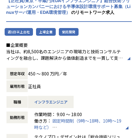
開発・運用に携われる
【正社員/東京・半蔵門/EDAインフラエンジニア】総合技術ソリ
ニアが生涯活躍できる環境を考え事業運営を
組んでいます。タスクの洗い出しや課題抽出・対応方針策
ューションカンパニーにおける半導体設計環境サポート募集（Li
行っています。
nuxサーバ運用・EDA環境管理）
のリモートワーク求人
定・要求事項整理・評価など、構想フェーズから関わること
【業務の変更の範囲】
ができます。
会社の規定に準ずる
【テクノプロ・デザイン社でのやりがい】
週1日以上出社
上場企業
受託開発
１．話題性の高いモノづくりに携わることができます。
■企業概要
２．PJによっては、白紙の段階から構想をもとに要件設定が
当社は、約8,500名のエンジニアの現場力と技術コンサルテ
できます。
ィングを融合し、課題解決から価値創造までを一貫して支援
３．様々な技術を試せる環境で働くことができます。
する総合技術ソリューションカンパニーです。
４．各々の技術力の成長ができる環境です。
輸送用機器、産業用機械、精密機器、電子部品、医療機器な
５．ライフワークバランスが取りやすいです。
450 〜 800 万円／年
想定年収
ど幅広い業界において、多様なプロジェクトからエンジニア
が高度な技術経験を積むことのできる環境を提供していま
【働く環境】
正社員
雇用形態
す。
リーディングカンパニーとして業界価値を高めるために、
さらに、体系的な教育・研修制度を通じて先端技術の習得を
そして、エンジニアの選択肢が多い働きやすい職場環境をつ
職種
インフラエンジニア
促進し、エンジニア一人ひとりの専門性向上と高付加価値化
くるために、様々な取り組みを行っています。
を実現しています。
例えば、技術コンサルティング業務のさらなる強化。これに
作業時間： 9:00 ～ 18:00
より抜本的な収益構造改善による給与水準の向上や、
勤務形態
働き方：
固定時間制（9時～18時、10時～19
■お仕事内容
エンジニアが安定的に強みを磨き続ける環境づくりができる
時など）
のです。
時間外労働の有無： 有（月平均20時間）
半導体設計部門向けのEDA環境の運用・管理を担当いただき
現在53歳の現役エンジニアとしてプロジェクトを統括する社
テクノプロ・デザイン社は「総合技術ソリュ