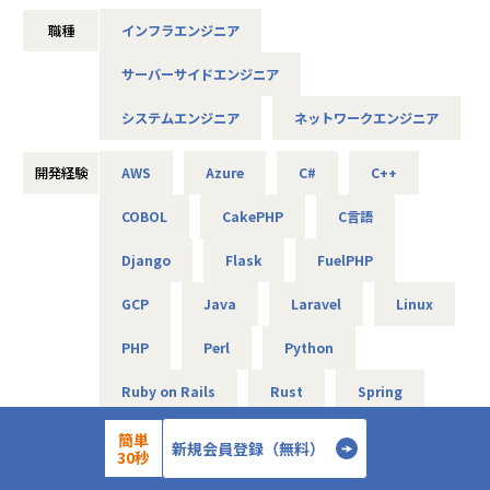
す。
-- 大手メーカーの国内拠点をつなぐ社内ネットワークの運
未来をITの力で支える。
■プライバシーマーク認定（認定番号：1082
月一で面談を行ってくれるため、やりたいことや自分の頑張
用・改善 --
職種
インフラエンジニア
それは技術力だけではなく、人を大切にすること、より豊か
5290）
りがちゃんと反映されるところが
主な業務：拠点増設に伴う設定変更、障害一次切り分け
であること、
■健康経営優良法人2025（中小規模法人部
アルテニアの良さです。
使用機器：Cisco、FortiGate、Palo Alto、F5 BIG-IP など
サーバーサイドエンジニア
社会やお客様だけでなくパートナーや社員も幸せでいるこ
門）認定
担当工程：運用・保守（希望により構築へステップアップ）
と。
■健康優良企業認定証 銀の認定（認定期間：
＜入社4年目 エンジニア＞
システムエンジニア
ネットワークエンジニア
これがアルテニアの企業理念の根幹となります。
2025/10/01～2027/09/30）
転職前の会社の社長が代わり、会社の方針と私のエンジニア
-- 官公庁システムを支えるネットワークの設計・構築支援 --
としての方針に
主な業務：要件整理、検証、リリース計画の策定
この度、事業の拡大に伴って新たなメンバーを募集しており
開発経験
AWS
Azure
C#
C++
相違が出てきてしまったため転職しました。
使用機器：Cisco、Palo Alto、A10 等
ます。
エンジニアとして働きつつ、現場の人の関係を元に販路を広
COBOL
CakePHP
C言語
技術力だけでなく、人を思いやる姿勢を大切にしながら、
げるといった営業の役割も
-- リモートワークを支えるVPN/セキュリティ基盤の運用 --
できるようになりました。ソフトウェアの設計や製造の経験
主な業務：ポリシー改善、ログ分析、運用改善提案
Django
Flask
FuelPHP
共に成長できる方を歓迎します！
しかなかったため、
使用機器：Cisco、FortiGate、F5、Aruba 等
エンジニアとしてこの様な活躍の仕方もあるのかと実感しま
GCP
Java
Laravel
Linux
した。
＜主なインフラ案件事例＞
■キャリアパス
エンジニアだけでなく採用・営業・教育といったやれる事が
PHP
Perl
Python
-- データセンタ移設に伴うサーバ基盤リプレース案件 --
＜開発部門 想定キャリアパス＞
増えるところは
使用スキル：VMware、Windows、Linux、Oracle
テスト → 開発 → 設計 → 上流工程
アルテニアのいいところだと思います。
Ruby on Rails
Rust
Spring
担当工程：基本設計、運用設計、詳細設計、構築、テスト、
月1回の面談にてキャリアの方向性をすり合わせながら、案
移行
件を決定します。
Spring Boot
Symfony
VB
【業務の変更の範囲】
簡単
担当者：30台前半、男性、入社1年目
「開発経験を積みたい」「設計に挑戦したい」「上流工程を
新規会員登録（無料）
30秒
会社の規定に準ずる
担当したい」などの
VBA
-- 金融システムインフラ開発 --