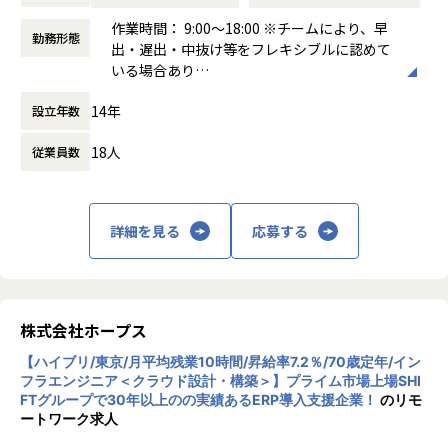
す。
作業時間： 9:00〜18:00 ※チームにより、早
勤務形態
出・遅出・中抜け等をフレキシブルに認めて
▼求める人物像
いる場合あり
「一流であれ」「自ら仕掛ける」「ヒトをつくる」「本気を
働き方：
固定時間制（9時～18時、10時～19
楽しむ」「直観と科学」という企業文化に共感できる方
14年
設立年数
時など）
複数プロダクトを横断し、当事者意識を持って課題を完遂で
時間外労働の有無： 有（月平均10時間）
きる方
18人
従業員数
休憩時間： 60分
未整備の課題を自ら発見し、仕組みとして解決することにや
りがいを感じる方
ポジションの魅力
全社の技術基盤を「設計する」立場
詳細を見る
応募する
特定プロダクトの運用担当ではなく、オープングループ全体
のインフラ・セキュリティ・監視の標準を自ら定義していく
ポジションです。
複数プロダクトを横断するからこそ、技術選定や仕組みづく
りの裁量と影響範囲が大きいことが特徴です。
株式会社ホープス
【ハイブリ/東京/月平均残業10時間/昇給率7.2％/70歳定年/イン
■0→1フェーズの面白さ
フラエンジニア＜クラウド設計・構築＞】プライム市場上場SHI
セキュリティガバナンス、監視・オブザーバビリティ基盤、I
FTグループで30年以上のの実績あるERP導入支援企業！
のリモ
aC による自動化など、これから整備していくテーマが揃って
ートワーク求人
います。既存の仕組みを維持するのではなく、自分の手で土