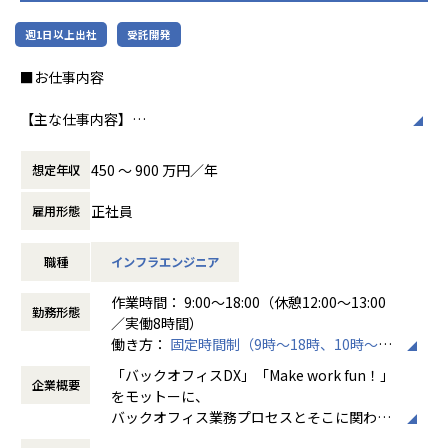
台を作り上げる経験ができます。
週1日以上出社
受託開発
■マネジメントへのキャリアパス
リーダー候補として、技術方針の策定・標準化・メンバー育
■お仕事内容
成にも携わります。スペシャリストとマネジメントの両方の
道が拓けるポジションです。
【主な仕事内容】
クラウド（AWSメイン、その他Azure・GCP・OCI）分野の
■身に付く・期待する、知識・スキル・能力
インフラエンジニアとして、
450 〜 900 万円／年
想定年収
・マルチプロダクト／マルチクラウドの設計力：単一環境に
これから導入していきたいお客様や、クラウドの利用をさら
とどまらない、横断的なアーキテクチャ設計の視座
に加速をしたいお客様に対して、
正社員
雇用形態
・DevSecOps／シフトレフトの実践 ：CI/CDにセキュリティ
提案および調査分析、設計、構築、保守等の業務を行ってい
を組み込む設計・運用
ただきます。
・セキュリティガバナンス構築の経験：全社統制の設計、IS
職種
インフラエンジニア
上流工程～下流工程すべての作業があり、当社メンバーでチ
MS／SOC2 等の認証対応も視野に
ームを組成してプロジェクトにご参画いただきます。
・オブザーバビリティ基盤の設計力：監視・ログ・パフォー
作業時間： 9:00～18:00（休憩12:00～13:00
勤務形態
マンス／コスト最適化の実装
／実働8時間）
・技術リード・標準化・育成のマネジメントスキル：チーム
働き方：
固定時間制（9時～18時、10時～19
【案件例】
を率いる経験
時など）
・案件概要
「バックオフィスDX」「Make work fun！」
企業概要
時間外労働の有無： 有（月平均10時間）
大手銀行向け 基盤更改
をモットーに、
▼業務内容
休憩時間： 60分
・技術要素
バックオフィス業務プロセスとそこに関わる
オープングループ全体のプロダクトを横断し、以下の領域を
AWS（ECS、Aurora、S3、Storage Gateway、CloudWatc
人たちの働き方を変えていくことを通して、
担当いただきます。