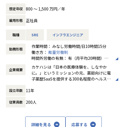
本事業では、「これからの医療インフラはどうあるべきか」
・新規プロダクト群: インフラ管理、脆弱性対応、監視基盤
を担当。
を定義し、モダンな技術スタックをゼロから積み上げ、形に
働き方/リモートワーク
800 〜 1,500 万円／年
想定年収
整備（Mention Me, LPAdviser, AUTOMATION HUB 等）
実務を通してAWSの設計・構築スキルを高めるため、ホープ
していくフェーズにあります。
ホープスでは、リモートワーク活用があり平
スへご入社。
既存のレガシーな仕組みをクラウドへ置き換えるのではな
均週2～3日の在宅勤務が可能です。転勤はな
正社員
雇用形態
チームリード
く、次世代の薬局向け事業として、クラウドネイティブなイ
く、プロジェクトに応じて柔軟な働き方がで
・リーダー候補として、インフラ／セキュリティの技術方針
・Iさん（40代前半）
ンフラをゼロベースで構築していただきます。
きます。残業は月平均10時間程度と少なく、
策定、標準化の推進、およびメンバーの育成
職種
SRE
インフラエンジニア
前職では、AWSを中心としたクラウドシステムの構築・運
ワークライフバランスを重視した環境が整っ
用・EOL対応に携わり、TerraformやAnsibleを用いた自動
SREとして、初期アーキテクチャの選定から、IaC（Infrastr
ています。
作業時間： みなし労働時間/日10時間15分
化、Dockerによる環境構築などを担当。
ucture as Code）によるAWSリソースのコード化、CI/CDパ
勤務形態
■事業会社
働き方：
裁量労働制
AWS環境の保守・改善を中心に、ユーザー調整・スケジュー
イプラインの設計、
オープンは、RPAやAIなどのオートメーション技術を武器
時間外労働の有無： 有（月平均20時間）
ル管理も担当し、技術とマネジメントの両面からプロジェク
そしてAI（LLM）を活用した開発・運用の高度化まで、幅広
に、Software/FDE/SaaS/BPOなど様々なビジネスモデル
休憩時間： 60分
トを推進
い領域で主導権を持って取り組んでいただけます。
カケハシは「日本の医療体験を、しなやか
で、日本の生産性向上という構造課題に本気で向き合う会社
企業概要
上流工程からシステム全体を俯瞰して関わった経験を活か
に。」というミッションの元、薬局向けに電
です。
し、運用・保守だけでなく設計・構築に継続的に関われる環
また、医療というミッションクリティカルな領域において、
子薬歴SaaSを提供する300名程度のヘルスケ
上場企業としての資本力と実績を持ちながら、組織はまだ完
境を求め、ホープスへご入社。
高いセキュリティ基準と堅牢性が求められます。
アスタートアップです。
成形ではありません。
機微情報を扱い、高い信頼性を確保しつつ、「攻めのSRE」
11年
設立年数
整った設計図があるというより、白紙の領域が多く残ってい
・Oさん（50代前半）
として以下のようなチャレンジに対して、裁量をもって推進
国内に約6万店（コンビニエンスストアは全
る状態に近いと言えます。
前職では、金融・メーカー・物流等のお客様向けにシステム
いただきます。
200人
従業員数
国で約5万5千店）存在する薬局ですが、まだ
運用担当として従事。
まだレガシーな環境が残されており、テクノ
山（目標）は決まっていますが、登り方は自由です。
オンプレミス型の汎用機・Linuxシステム、クラウド（AW
・ゼロからの基盤構築: 負債のない状態で、理想的なスケーラ
ロジーを用いて変革しうる余地があるととも
「裁量がある」というよりも、「選択肢が無限にある」環境
S）など幅広く経験あり。
ビリティの確保や可観測性（Observability）の構築、および
に成長可能性が高いマーケットでもありま
です。
詳細を見る
応募する
これまでの経験を活かし、インフラエンジニアのスペシャリ
セキュリティ・バイ・デザインに基づくガバナンスの設計・
す。