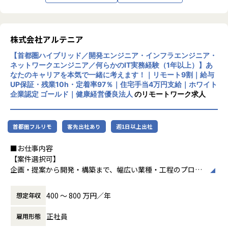
発です。官公庁向けのMicrosoft 365移行（1
希望次第では現在当社にない案件も探してくるので安心して
90TB規模）や金融機関向けネットワーク構
ください！
築、大手製造業向けインフラ基盤構築など、
■案件事例
大規模案件の実績があります。近年は生成AI
＜主な開発案件事例＞
株式会社アルテニア
関連プロジェクトにも注力しています。
■フォロー体制・働き方
-- 社内システム マスタDBメンテナンスシステム開発 --
【首都圏ハイブリッド／開発エンジニア・インフラエンジニア・
・アサイン前に、やりたいこと・やりたくないことを面談で
使用スキル：DjangoFW・Python
ネットワークエンジニア／何らかのIT実務経験（1年以上）】あ
リモートワーク率90％、有給取得率80％以
確認
担当工程：調査・要件定義・基本設計・詳細設計・構築・製
なたのキャリアを本気で一緒に考えます！｜リモート9割｜給与
上、育休取得率100％と、働きやすい環境づ
・配属後は月1回の面談に加え、チャットでの相談が可能
造・テスト・リリース
UP保証・残業10h・定着率97％｜住宅手当4万円支給｜ホワイト
くりにも力を入れています。住宅手当や資格
・一人での参画の場合も、社内のメンターがフォロー
担当者：30代後半・男性・入社4年目
企業認定 ゴールド｜健康経営優良法人
のリモートワーク求人
取得支援、技術書購入補助など福利厚生も充
・平均残業時間：月10.5時間（全社平均）
実しています。
-- 大手生命保険会社 資産運用システム --
使用スキル：Java
首都圏フルリモ
客先出社あり
週1日以上出社
中長期的には「中小企業のAI開発で第一に想
■社員の声
担当工程：基本設計・詳細設計・製造・テスト・リリース
起される共創カンパニー」を目指し、技術力
＜入社1年目 エンジニア＞
担当者：30代前半・女性・入社2年目
■お仕事内容
とコミュニケーション力を兼ね備えたプロフ
前職では給与が低く、安定した生活をしたいと思い転職しま
【案件選択可】
ェッショナル人材の育成を推進している企業
した。
-- 大手コンサル会社 社内システム運用 --
企画・提案から開発・構築まで、幅広い業種・工程のプロジ
です。
自分に無理のないレベルでの配属先を決めてくれて、
使用スキル：VBA・Windows
ェクトに携われます！
自分のペースでステップアップができたところが大きな魅力
担当工程：運用・保守
400 〜 800 万円／年
想定年収
でした。
担当者：20代後半・男性・入社1年目
■会社説明／募集背景
＜各種認定・認証＞
マニュアル通りの作業しかやったことがなかった私ですが、
株式会社アルテニアは、ITの力を通じて関わる人々の未来を
正社員
雇用形態
■ホワイト企業認定 ゴールド（認定取得日：
現在は要件定義や設計、実装といった工程にも挑戦していま
＜主なNW案件事例＞
より豊かにすることを 目標に2018年に誕生しました。
2026年1月1日）