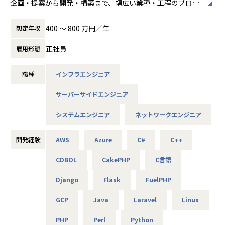
使用スキル：VBA・Windows
企画・提案から開発・構築まで、幅広い業種・工程のプロジ
担当工程：運用・保守
ェクトに携われます！
担当者：20代後半・男性・入社1年目
400 〜 800 万円／年
想定年収
＜各種認定・認証＞
■会社説明／募集背景
■ホワイト企業認定 ゴールド（認定取得日：
＜主なNW案件事例＞
株式会社アルテニアは、ITの力を通じて関わる人々の未来を
正社員
雇用形態
2026年1月1日）
-- 大手メーカーの国内拠点をつなぐ社内ネットワークの運
より豊かにすることを 目標に2018年に誕生しました。
■プライバシーマーク認定（認定番号：1082
用・改善 --
未来をITの力で支える。
5290）
主な業務：拠点増設に伴う設定変更、障害一次切り分け
職種
インフラエンジニア
それは技術力だけではなく、人を大切にすること、より豊か
■健康経営優良法人2025（中小規模法人部
使用機器：Cisco、FortiGate、Palo Alto、F5 BIG-IP など
であること、
門）認定
サーバーサイドエンジニア
担当工程：運用・保守（希望により構築へステップアップ）
社会やお客様だけでなくパートナーや社員も幸せでいるこ
■健康優良企業認定証 銀の認定（認定期間：
と。
2025/10/01～2027/09/30）
システムエンジニア
ネットワークエンジニア
-- 官公庁システムを支えるネットワークの設計・構築支援 --
これがアルテニアの企業理念の根幹となります。
主な業務：要件整理、検証、リリース計画の策定
使用機器：Cisco、Palo Alto、A10 等
この度、事業の拡大に伴って新たなメンバーを募集しており
開発経験
AWS
Azure
C#
C++
ます。
-- リモートワークを支えるVPN/セキュリティ基盤の運用 --
COBOL
CakePHP
C言語
技術力だけでなく、人を思いやる姿勢を大切にしながら、
主な業務：ポリシー改善、ログ分析、運用改善提案
使用機器：Cisco、FortiGate、F5、Aruba 等
Django
Flask
FuelPHP
共に成長できる方を歓迎します！
GCP
Java
Laravel
Linux
＜主なインフラ案件事例＞
-- データセンタ移設に伴うサーバ基盤リプレース案件 --
■キャリアパス
PHP
Perl
Python
使用スキル：VMware、Windows、Linux、Oracle
＜開発部門 想定キャリアパス＞