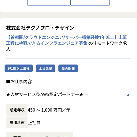
その分、問いも役割も自分で取りにいく姿勢が前提になりま
ストとして活躍できる場を求めホープスへご入社。
実装
患者の健康に寄り添える場所として、薬局か
す。
・レジリエンスの最大化: 障害時の影響半径（Blast Radius）
ら医療体験を変革していきたいという創業の
断片的な情報の中から仮説を立て、自ら動き、やり切る。
を最小化するアーキテクチャの検討や、連鎖障害を防ぐため
想いを具現化するため、既存事業に続き新事
そして結果に対しては徹底的に自責で向き合う。
【会社概要】
の仕組みの実装
業にも取り組み始めています。
株式会社テクノプロ・デザイン
放任主義ですが、挑戦する人は見捨てません。
「バックオフィスDX」「Make work fun！」をモットーに、
・AI/LLMによる自動化の追求: ログ解析やアラート対応の自
甘やかさないが、伴走はする。
バックオフィス業務とそこに関わる人たちの働き方を変えて
動要約、IaCの生成、トイル（定型作業）のAIによる自律的
【首都圏/クラウドエンジニア/サーバー構築経験1年以上】上流
#薬局体験アシスタント｜Musubi
この矛盾を楽しめるかどうかが、オープンで活躍できるかの
いくことを通して、企業競争力を向上させることを使命とし
解消など、最先端の技術を運用プロセスに組み込む試み
工程に挑戦できるインフラエンジニア募集
のリモートワーク求
#薬局経営”見える化”クラウド｜Musubi Insi
分かれ目です。
ています。
人
ght
ヒトが元気になれば、ビジネスも活性化する。​
「安定稼働」を前提としつつ、AIなどの新技術を積極的に取
＃おくすり連絡帳｜Pocket Musubi
「安定」よりも「成長」、「整った環境」よりも「打席の多
HOPESはヒトが何をすべきかを追求し、ITの力で “働くを楽
り入れ、SRE自体の取り組み方をアップデートしたいという
＃医薬品在庫管理・発注システム｜Musubi A
さ」に魅力を感じる方。
しく” へリノベートすることで社会に貢献します。​
意欲を持つ方を募集します。
週1日以上出社
上場企業
受託開発
I在庫管理
会社を使い倒し、自分の市場価値を本気で高めたいと考えて
＃医薬品二次流通サービス｜Pharmarket
いる方。
■お仕事内容
＃薬局・薬剤師コミュニティ｜MusuViva!
【ホープスの魅力】
■参考記事
オープンで、本気の成長を一緒に追いかけませんか。
・2020年に東証プライム上場SHIFTグループ入り！安定基盤
★人材サービス型AWS認定パートナー★
・カケハシ技術ブログ
で年120％超成長中
https://partners.amazonaws.com/jp/partners/0010L000
https://kakehashi-dev.hatenablog.com/
・明確な評価制度「昇給率7.7％」（2023年度実績）
01pBdhbQAC/TechnoPro,%20Inc
・CTO・チーフアーキテクト・VPoTが語り明かす、カケハ
450 〜 1,000 万円／年
想定年収
※本求人は、オープン株式会社での採用となります。
・Udemyを会社負担で活用、資格取得奨励制度など、従業員
シの技術戦略と組織ビジョン
※業務内容の変更の範囲：当社業務全般
のスキルアップも応援！
【主要取引先】
https://kakehashi-dev.hatenablog.com/entry/2025/05/
正社員
雇用形態
・70歳定年/役職定年無
デンソー、三菱電機、本田技研工業、日立製作所、
27/110000
【業務の変更の範囲】
・入社月から有休5日付与
SUBARU、ソニー、NEC、富士通、日産自動車、トヨタ
当社業務全般