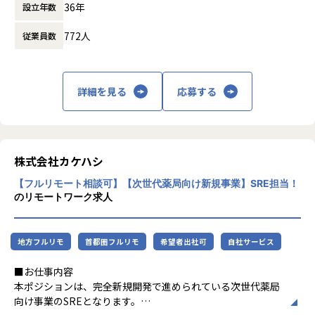
h）、JP1​
36年
設立年数
企業競争力を向上させることを使命としてい
ます。
クラウドインフラ
その他、サーバーレスアーキテクチャでのデータ基盤構築
772人
従業員数
・Google Cloud への移行対応の推進
や、システム更改におけるオンプレ→クラウドリフトアップ
株式会社ホープスは、ERP・EPMを中心とし
・GCP / AWS を中心としたインフラの設計・構築・運用
などプロジェクトは多数ございます。
た基幹系システムの支援を主軸に、スクラッ
・IaC による構築のコード化および自動化の促進
チ開発やコンサルティングまで幅広いサービ
詳細を見る
応募する
将来的には、インフラアーキテクトや上級インフラエンジニ
スを提供しています。クラウドERPやローコ
セキュリティ
アなど、スペシャリストを目指して頂くことも可能です。
ード開発を柱とし、業務効率化やDX推進、経
・各プロダクトの脆弱性対応、セキュリティ診断、対策の実
またご志向性に応じて、社内若手SEへの教育やインフラマネ
営分析、マーケティングなど多岐にわたるソ
行
ージャーへのキャリア、
リューションを展開。特に、SAP S/4HANA®
・全社横断的なセキュリティ統制およびガバナンスの設計と
フルスタックエンジニアとしてインフラからの領域チェンジ
CloudやOracle ERP Cloudなどを活用し、企
株式会社カケハシ
展開
など、ご志向性に応じたキャリアマップを用意しています。
業の業務プロセスを最適化し、経営管理の強
・CI/CD パイプラインへのセキュリティ組み込み（シフトレ
現在、若手～ベテラン層まで幅広い人材が活躍しており、切
【フルリモート相談可】【次世代薬局向け新規事業】SRE担当！
化を図っています1。
フト）の推進
磋琢磨しながら成長できる環境です。
のリモートワーク求人
社風/文化
監視・運用基盤
ホープスは、若手社員が活躍できる環境で、
・監視、ログ、オブザーバビリティ基盤の設計・構築・改善
【入社者例】
地方フルリモ
首都圏フルリモ
希望者出社可
自社サービス
社内の風通しが良く、活気に満ちた雰囲気が
・可用性、パフォーマンス、およびコストの最適化
・Mさん（20代後半）
特徴です。多様性を重視し、様々な国籍や背
前職では、省庁（金融）向けに、AWS/VMwareを用いたクラ
■お仕事内容
景を持つ社員が協力し合いながら働いていま
対象プロダクト例
ウドサーバ運用、オンプレサーバ運用・更改、ジョブネット
本ポジションは、完全新規開発で進められている次世代薬局
す。チームワークを大切にし、社員同士のコ
・AUTORO: 脆弱性対応および監視基盤の強化
操作、
向け事業のSREとなります。
ミュニケーションが活発です2。
・OroSee: セキュリティ統制の強化
DB呼び出し、データバックアップ、インシデント対応など