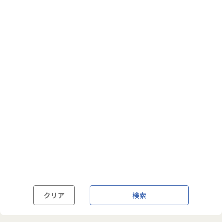
フルフレックス制
裁量労働制
語学・国籍から探す
英語力必須
英語力尚可（英語活用環境あり）
外国籍の方OK
クリア
検索