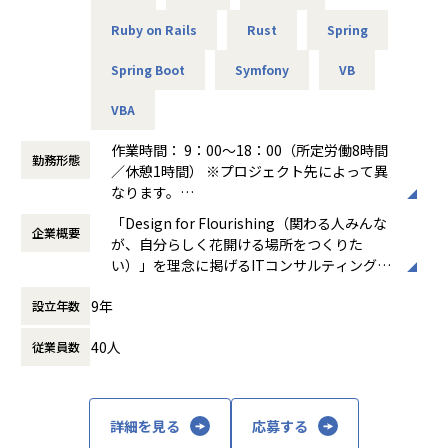
担当工程：基本設計、運用設計、詳細設計、構築、テスト、
テスト → 開発 → 設計 → 上流工程
Ruby on Rails
Rust
Spring
移行
月1回の面談にてキャリアの方向性をすり合わせながら、案
担当者：30台前半、男性、入社1年目
件を決定します。
Spring Boot
Symfony
VB
「開発経験を積みたい」「設計に挑戦したい」「上流工程を
-- 金融システムインフラ開発 --
担当したい」などの
VBA
使用スキル：AWS、Windows、Linux
希望を前提にアサインを行います。
担当工程：基本設計、運用設計、詳細設計、構築、テスト、
作業時間： 9：00～18：00（所定労働8時間
勤務形態
移行
＜ネットワーク部門 想定キャリアパス＞
／休憩1時間） ※プロジェクト先によって異
担当者：20台後半、男性、入社1年目
運用保守 → 構築 → 設計 → セキュリティ・コンサルティング
なります。
月1回の面談にてキャリアの方向性をすり合わせながら、案
働き方：
固定時間制（9時～18時、10時～19
「Design for Flourishing（関わる人みんな
-- 官公庁向けインフラ開発 --
件を決定します。
企業概要
時など）
が、自分らしく花開ける場所をつくりた
使用スキル：VMware、Windows、Linux
「構築に行きたい」「設計に挑戦したい」「セキュリティ分
時間外労働の有無： 有（月平均0時間～20時
い）」を理念に掲げるITコンサルティング・
担当工程：基本設計、運用設計、詳細設計、構築、テスト、
野を経験したい」などの
間）
システム開発企業です。AI時代において「お
移行
希望を前提にアサインを行います。
休憩時間： 60分
9年
設立年数
客様をリードする」のではなく、「お客様と
担当者：30台後半、男性、入社4年目
共に創る」姿勢を重視し、価値提供と自己成
＜インフラ部門 想定キャリアパス＞
40人
従業員数
長を通じてビジネス変革を実現することを目
運用保守 → 構築 → 設計 → クラウド
指しています。
■案件の決め方
月1回の面談にてキャリアの方向性をすり合わせながら、案
あなたのキャリアの希望に沿って案件を決定します。
件を決定します。
主な事業は、プロジェクトマネジメント、ソ
「要件定義などの上流工程に挑戦したい」
「構築に行きたい」「クラウドに挑戦したい」などの希望を
詳細を見る
応募する
フトウェア開発、インフラソリューション開
「AWS、Azureなどのクラウド案件に携わりたい」など…
前提にアサインを行います。