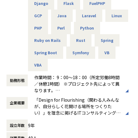
Django
Flask
FuelPHP
共に成長できる方を歓迎します！
GCP
Java
Laravel
Linux
■キャリアパス
PHP
Perl
Python
＜開発部門 想定キャリアパス＞
テスト → 開発 → 設計 → 上流工程
Ruby on Rails
Rust
Spring
月1回の面談にてキャリアの方向性をすり合わせながら、案
件を決定します。
Spring Boot
Symfony
VB
「開発経験を積みたい」「設計に挑戦したい」「上流工程を
担当したい」などの
VBA
希望を前提にアサインを行います。
作業時間： 9：00～18：00（所定労働8時間
勤務形態
＜ネットワーク部門 想定キャリアパス＞
／休憩1時間） ※プロジェクト先によって異
運用保守 → 構築 → 設計 → セキュリティ・コンサルティング
なります。
月1回の面談にてキャリアの方向性をすり合わせながら、案
働き方：
固定時間制（9時～18時、10時～19
「Design for Flourishing（関わる人みんな
件を決定します。
企業概要
時など）
が、自分らしく花開ける場所をつくりた
「構築に行きたい」「設計に挑戦したい」「セキュリティ分
時間外労働の有無： 有（月平均0時間～20時
い）」を理念に掲げるITコンサルティング・
野を経験したい」などの
間）
システム開発企業です。AI時代において「お
希望を前提にアサインを行います。
休憩時間： 60分
9年
設立年数
客様をリードする」のではなく、「お客様と
共に創る」姿勢を重視し、価値提供と自己成
＜インフラ部門 想定キャリアパス＞
40人
従業員数