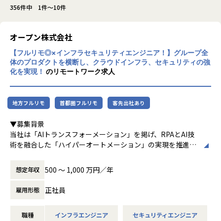
356件中 1件～10件
オープン株式会社
【フルリモ◎×インフラセキュリティエンジニア！】グループ全
体のプロダクトを横断し、クラウドインフラ、セキュリティの強
化を実現！
のリモートワーク求人
地方フルリモ
首都圏フルリモ
客先出社あり
▼募集背景
当社は「AIトランスフォーメーション」を掲げ、RPAとAI技
術を融合した「ハイパーオートメーション」の実現を推進し
ています。新規プロダクトが続々と立ち上がる中、それらを
支えるインフラ基盤・セキュリティ統制・監視体制を全社横
500 〜 1,000 万円／年
想定年収
断で整備・強化していくフェーズにあります。
現在、一部プロダクトのAWSからGoogle Cloud への移行を
正社員
雇用形態
はじめ、各プロダクトの脆弱性対応やセキュリティガバナン
スの確立など、技術面からリードし、全社の基盤をセキュア
職種
インフラエンジニア
セキュリティエンジニア
かつスケーラブルに進化させる中核メンバーを求めていま