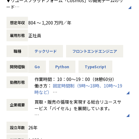
▼リユースプラットフォーム「Cosmos」の開発チームのリ
・ビジネスロジックが複雑なマッチングプロダクトの設計〜
ード
デリバリーまでを一気通貫で経験できる
リユースプラットフォームCosmosは「日本全国誰もが簡単
・エンジニアが要件定義・仕様策定からBizサイドやPdMと
にリユースにアクセスできる世界の構築」をビジョンとして
直接議論し、意思決定に関わる裁量の大きいチームで動ける
804 〜 1,200 万円／年
想定年収
想い描いています。
・設計方針のディスカッションや開発プロセスの改善を、チ
事業理解と共に、プロダクトと関わるメンバーのサポートを
正社員
ーム主導で回していくカルチャーがある
雇用形態
お任せいたします。
・軽貨物・一般貨物の両ドメインに関わるため、物流マッチ
ング全体の業務知識とシステム設計の引き出しが広がる
職種
テックリード
フロントエンドエンジニア
・Cosmosのサブプロダクトのフロントエンド開発
・フロントエンドに閉じず、API設計やバックエンドにも越
・EM・PdMと協力して、高品質なプロダクトを目指す取り組
境できるため、技術的な守備範囲を広げながらリードできる
みや仕組みづくり
開発経験
Go
Python
TypeScript
・DX(Developer Experience)向上や技術的負債解消の計画
■キャリアパス
と実行
作業時間： 10：00～19：00（休憩60分）
領域を限定せずに広くチャレンジすることが歓迎されるカル
勤務形態
・フロントエンド領域でのアーキテクチャ設計構築や技術選
働き方：
固定時間制（9時～18時、10時～19
チャーが浸透し、
定
時など）
「本人の意志・志向性に応じて、柔軟に役割を広げていく」
時間外労働の有無： 有（月平均10時間）
考え方がベースにあります。
買取・販売の循環を実現する総合リユースサ
▼フロントエンド領域での横断的な取り組み
企業概要
休憩時間： 60分
ービス「バイセル」を展開しています。
エンジニア組織は35名から90名まで増加しており、今後も拡
ハコベルでは複数プロダクトを展開しており、プロダクトご
大を予定しています。
とに使用する言語が異なります。
私たちの使命は、誰かの不要なものを、誰か
一方でプロダクト品質や開発生産性を維持することへの課題
ご希望やポジション状況によって、他言語のプロダクト開発
26年
設立年数
の必要なものへと変えること。
が顕在化し、組織全体としてエンジニアスキルのレベルアッ
に領域を広げていくことも選択肢としてございます。
そして日本の家々には、価値に気づかれてい
プが求められています。