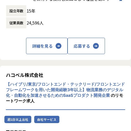
・ プロジェクト全体のスケジュール管理・進捗管理
めるために素早くバットを振り続けられる行動力がストレー
とを志し、活動しています。
・ 人員管理・タスク割り当て・リソース調整
トに評価に繋がります。
15年
設立年数
・ マイコンペリフェラルを活用した制御設計の技術判断
ビジネスモデルはアウトソーシング領域全域
・ TCP/IP・USB通信制御の上流設計・品質確保
24,596人
従業員数
に渡ります。いわゆる技術者派遣と呼ばれ
・ 関係者（客先・社内）との折衝・報告
■キャリアパス
る、クライアント先に当社の技術者が出向す
・プロダクトエンジニアとして経験やスキルを磨いていき上
る事業だけではなく、請負や受託と呼ばれる
位のスペシャリストを目指すパス
働く場所に関わらない事業支援や最新技術を
詳細を見る
応募する
■募集背景
・プロダクトエンジニアとして経験やスキルを磨きつつ、エ
用いた研究開発などを行っています。
大手電子機器メーカーより受託したFA機器（主にセンサ類）
ンジニアのマネジメントを目指すパス
の組込制御開発プロジェクトにて、リーダーを募集します。
加速度的に技術革新が進む現代社会。開発サ
基本設計から詳細設計の方針策定、プロジェクト管理・人員
【業務の変更の範囲】
イクルの短期化、製品開発の多角化や上流工
管理まで担えるエンジニアとして、チームを技術面・進捗面
当社業務全般
程プロジェクトの増加といった世の中で技術
ハコベル株式会社
の両面から牽引していただきます。
者集団として価値提供を行うために、エンジ
【ハイブリ/東京/フロントエンド・テックリード/フロントエンド
ニアが生涯活躍できる環境を考え事業運営を
【業務の変更の範囲】
フレームワークを用いた開発経験3年以上】物流業務のデジタル
行っています。
化・自動化を加速させるためのSaaSプロダクト開発企業
のリモ
会社の定める業務
ートワーク求人
週1日以上出社
自社サービス