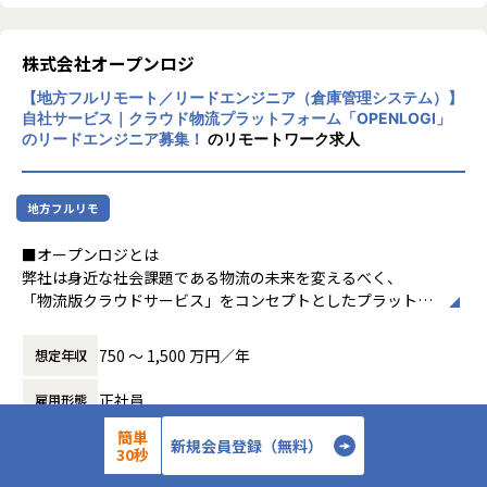
アルトワイズは、art（美）とwise（知）を組み合わせた
■キャリアパス
「美しくて、スマートな」ITサービスを提供している会社で
・テックリード／アーキテクト → 開発本部長
す！
株式会社オープンロジ
・またはPdMへのキャリアシフトも可能（事業理解×技術力
委託開発・受託開発をメインとしながらも、新規ビジネスを
【地方フルリモート／リードエンジニア（倉庫管理システム）】
を活かす）
3〜4年スパンで開発しています。
自社サービス｜クラウド物流プラットフォーム「OPENLOGI」
コアドメインの委託開発・受託開発では、安定した大手企業
のリードエンジニア募集！
のリモートワーク求人
や成長中のベンチャーなどの顧客が多く、良い案件を多数保
■組織／配属先の特徴
持しています
・本部長（プロダクト責任者）や事業部と密接に連携
システム開発事業で安定した収益を上げつつも、会社の利益
地方フルリモ
・PdM・SWE・データサイエンティスト・AIエンジニアなど
だけではなく、メンバーそれぞれが成長しながら楽しく働け
100名規模の技術組織
る会社を目指しています。
■オープンロジとは
・PdM・AIエンジニア・SREと協働し、事業課題に直結する
社員旅行や年末の大忘年会は全て会社経費です。多様な福利
弊社は身近な社会課題である物流の未来を変えるべく、
開発を推進
厚生制度で社員の皆さんのQOLの向上にも努めています。
「物流版クラウドサービス」をコンセプトとしたプラットフ
・AIによるコーディング率46.07％、開発量+41％など、生産
ォームの開発、
性改善を定量管理
また、弊社は2023年4月にグロース市場に上場しているProj
データの活用によって、業界全体の最適化を目指す会社で
・開発生産性への意識が高く、フルスタックな働き方が好ま
750 〜 1,500 万円／年
想定年収
ectHoldingsにJoinしました。
す。
れる
アルトワイズでスキルアップしたメンバーが、ProjectHoldi
・仕様がトップダウンで降りることはなく、エンジニアが
正社員
雇用形態
ngsグループ内の自社プロダクトの開発やシステムコンサル
物流は、あらゆる産業の営みを根底から支える社会の巨大な
「なぜつくるか」を理解して開発
ティングなどの上流工程へJoin出来るよう計画中です。
ネットワークインフラそのものです。
簡単
・業務を通して得た知見をtech blogや外部登壇で発表する
新規会員登録（無料）
30秒
職種
テックリード
物流が滞れば、医療も、教育も、あらゆる経済活動が麻痺し
ことを推奨
【事業内容】
てしまいます。