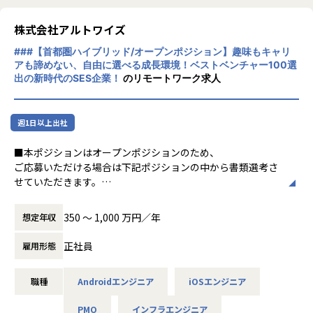
BuySell Technologiesでは、リユース業界の中でいち早く自
私たちの事業の源泉はふたつです。
・仕様がトップダウンで降りることはなく、エンジニアが
社内でのシステム内製化とAI導入を進めており、
ひとつは、事業を着実に成長させ続ける優秀
「なぜつくるか」を理解して開発します
株式会社アルトワイズ
全社のデジタル基盤として「Cosmos」という統合プラット
な人材。
・業務を通して得た知見をtech blogや外部登壇で発表する
フォームを開発・運用しています。
###【首都圏ハイブリッド/オープンポジション】趣味もキャリ
ひとつは、買取から販売までを最適につなぐ
ことを推奨しています
「Cosmos」は、出張査定・在庫・販売・CRMなど、数百名
アも諦めない、自由に選べる成長環境！ベストベンチャー100選
テクノロジー。
・1プロダクトあたり10人未満のチーム構成
規模の現場オペレーションを一気通貫で支えるシステムであ
出の新時代のSES企業！
のリモートワーク求人
り、
2015年のリユース事業開始以後、今では日本
【業務の変更の範囲】
事業拡大・M&A・新サービス展開のたびにスピーディな拡張
全国に拠点を構え、業界トップクラスの規模
会社の規定に準ずる
と再設計が求められます。
週1日以上出社
へと成長しました。
ここからは循環型社会の実現に向けて、私た
加えて、生成AIや自動化技術の進展により、査定精度の向
■本ポジションはオープンポジションのため、
ちの成長に留まらず、
上、社内問い合わせの自動応答、販売最適化など、“AIで現場
ご応募いただける場合は下記ポジションの中から書類選考さ
人とテクノロジーの力を駆使してリユース業
を支援する”新たな開発テーマが急増しています。
せていただきます。
界全体を牽引する存在へと、挑戦を続けま
こうした変革を技術的に牽引するためには、ビジネス構造を
・PM
す。
理解しながら、
・PMO
350 〜 1,000 万円／年
想定年収
柔軟でスケーラブルなアーキテクチャを設計できるエンジニ
・PL
アが必要不可欠です。
・システムエンジニア
正社員
雇用形態
単なる実装担当ではなく、事業の要件を自ら抽象化し、設
・スマホアプリエンジニア
計・技術選定・実装・改善サイクルを自走できる人材が、い
・クラウドインフラエンジニア
ま最も求められています。
職種
Androidエンジニア
iOSエンジニア
＜事業内容＞
今回の募集は、BuySellがテクノロジー企業としての次の成
PMO
インフラエンジニア