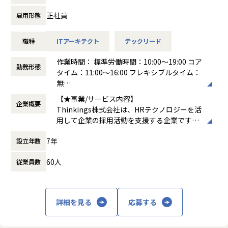
＜具体的な業務イメージ＞
正社員
雇用形態
現在はPoCフェーズのため、技術と顧客課題の両面から「本
当に価値のある機能・サービスは何か」
職種
ITアーキテクト
テックリード
を見極める検証開発を行っています。企画と開発が一体とな
った立ち上げフェーズの少数精鋭チームにて、
作業時間： 標準労働時間：10:00～19:00 コア
「顧客にどんな新しいソリューションを提供できるか」を技
勤務形態
タイム：11:00～16:00 フレキシブルタイム：
術・ビジネスの両面からアプローチしていただきます。
無
働き方：
フレックス制（コアタイムあり）
▼新規領域におけるアーキテクチャ設計・技術選定
【★事業/サービス内容】
企業概要
時間外労働の有無： 有（月平均15時間）
フロントエンド、バックエンド、インフラ、LLMモデル選定
Thinkings株式会社は、HRテクノロジーを活
休憩時間： 60分
など、サービス化を見据えたゼロベースからの土台作りと技
用して企業の採用活動を支援する企業です。
術的な意思決定。
主力製品である「sonar ATS」は、SaaS型の
7年
設立年数
採用管理システムで、企業が効率的かつ効果
▼生成AIを活用した機能・サービスの立案、プロトタイプ実
的に採用プロセスを管理できるようサポート
装
60人
従業員数
します。sonar ATSは、応募者の管理、面接
最新のAI技術を用いて、顧客の「不」を根本から解消する仕
のスケジューリング、評価の記録など、採用
組みの考案とスピーディーな実装。
活動全般を一元管理できる機能を提供してい
ます。また、AIを活用したエントリーシート
詳細を見る
応募する
▼ビジネスサイド（PdM・経営層）と連携した技術的アプロ
選考支援機能も搭載しており、企業の採用活
ーチの策定
動をさらに効率化します。
ビジネス要件を受け身でこなすのではなく、目的を共有し、
【★社風/文化】