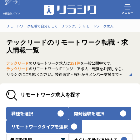
メニュー
会員登録
ログイン
リモートワーク転職で自分らしく「リラシク」
リモートワーク求人
テックリードのリモートワーク転職・求
人情報一覧
テックリード
のリモートワーク求人は
251件
を一般公開中です。
テックリード
のリモートワークITエンジニア求人・転職をお探しなら、
リラシクにご相談ください。技術選定・設計からメンバー支援まで幅
広いスキルが求められ、リモート開発でのマネジメント経験が評価さ
れます。非公開求人も多く、スキルや働き方に合った理想のキャリアを
実現できます。ぜひご登録のうえ、担当エージェントまでお気軽にお問
リモートワーク求人を探す
い合わせください。
いち早く、多くの選択肢から
テックリード
のリモートワーク求人を選
びたい方は、30秒で完結する無料の
会員登録
へお進みください。
職種を選択
開発経験を選択
リモートワークタイプを選択
さらに条件を追加する