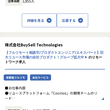
1,855人
従業員数
ないたくさんの"かくれ資産"が、眠ったまま
次世代のテックリードを創出すべく、チームメンバーと議論
▼キャリア事例
になっています。
してより良い組織づくりへもご助力いただきたいです。
・入社5年目でVPoTにキャリアアップ
・20代でエンジニアリングマネージャーにキャリアアップ
これらを再流通させることで、"新たなものを
・開発ガイドラインの策定
詳細を見る
応募する
・新卒2年目でカスタマーサクセスに挑戦するメンバー
作っては捨てる社会"からの脱却を実現しま
・オブザーバビリティ・モニタリングの強化
・エンジニアからPdMへキャリアチェンジ
す。
・AI活用を前提とした開発体制の構築
等
私たちの事業の源泉はふたつです。
年齢を問わずご活躍できるフィールドがあり、20-30代の若
ひとつは、事業を着実に成長させ続ける優秀
株式会社BuySell Technologies
■募集背景
手メンバーが活躍しています！
な人材。
BuySell Technologiesでは、リユース業界の中でいち早く自
【フルリモート相談可/プロダクトエンジニア/エキスパート】巨
ひとつは、買取から販売までを最適につなぐ
社内でのシステム内製化とAI導入を進めており、
■配属組織
大リユース市場の自社プロダクト！グループ拡大中★
のリモー
テクノロジー。
全社のデジタル基盤として「Cosmos」という統合プラット
トワーク求人
配属されるシステム開発部 マッチングシステムGは、10名の
フォームを開発・運用しています。
メンバーが在籍しています。
2015年のリユース事業開始以後、今では日本
「Cosmos」は、出張査定・在庫・販売・CRMなど、数百名
▼在籍メンバー例
全国に拠点を構え、業界トップクラスの規模
規模の現場オペレーションを一気通貫で支えるシステムであ
・EM赤川
首都圏フルリモ
自社サービス
へと成長しました。
り、
・TL池松
ここからは循環型社会の実現に向けて、私た
事業拡大・M&A・新サービス展開のたびにスピーディな拡張
■お仕事内容
エンジニアチームだけでなく、PdM、セールス、CS、それぞ
ちの成長に留まらず、
と再設計が求められます。加えて、生成AIや自動化技術の進
●リユースプラットフォーム「Cosmos」の開発チームのリ
れのチームと関わり、一緒に協力して取り組むことを大切に
人とテクノロジーの力を駆使してリユース業
展により、
ード
しています。
界全体を牽引する存在へと、挑戦を続けま
査定精度の向上、社内問い合わせの自動応答、販売最適化な
リユースプラットフォームCosmosは「日本全国誰もが簡単
す。
ど、“AIで現場を支援する”新たな開発テーマが急増していま
にリユースにアクセスできる世界の構築」をビジョンとして
■カルチャー