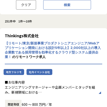
クリア
検索
251件中 1件～10件
Thinkings株式会社
【リモート/東京/新規事業プロダクトシニアエンジニア/Webア
プリケーション開発における設計5年以上】2,000社以上の導入
企業数である採用管理を効率化するクラウド型システム提供企
業！
のリモートワーク求人
地方フルリモ
社内イベント出社
■お仕事内容
エンジニアリングマネージャーや企画メンバーとタッグを組
み、新規領域における
新たなソリューションの探索・検証、および製品版に向けた
アーキテクチャ設計・開発全般をお任せします。
600 〜 800 万円／年
想定年収