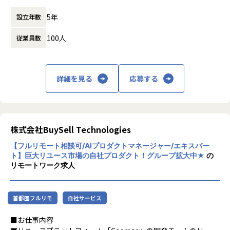
間
フロントエンドが主軸ですが、Ruby on Railsで構成された
5年
設立年数
働き方：
フレックス制（コアタイムあり）
バックエンドにも拾える範囲で踏み込み、機能開発をフロン
時間外労働の有無： 有（月平均10時間）
ト〜API層まで一気通貫で完結させることも歓迎していま
100人
従業員数
休憩時間： 60分
す。PdMやデザイナーとの仕様策定にも深く関わりながら、
チーム全体のフロントエンド開発力を底上げする役割を期待
しています。
具体的には・・・
詳細を見る
応募する
・フロントエンドのアーキテクチャ設計・技術選定・方針策
定
・React.js / TypeScriptを用いた新規設計・実装
・Vue.jsからReact.jsへのリプレイス計画の推進・実行
・コードレビューや設計レビューを通じたチームの技術力の
株式会社BuySell Technologies
底上げ
【フルリモート相談可/AIプロダクトマネージャー/エキスパー
・パフォーマンス改善、テスト戦略の策定と推進（Jest, Pla
ト】巨大リユース市場の自社プロダクト！グループ拡大中★
の
ywright等）
リモートワーク求人
・PdM・デザイナーと連携したUI/UX仕様の検討・フィード
バック
・API設計やバックエンドの実装など、フロントエンドに閉
首都圏フルリモ
自社サービス
じない領域への挑戦
■お仕事内容
■ポジションの魅力