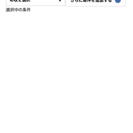
選択中の条件
CTO
VPoE
テックリード
ITコンサルタント
ITアーキテクト
プロジェクトマネージャー
プロダクトマネージャー
スクラムマスター