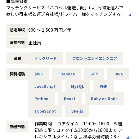
■募集背景
マッチングサービス「ハコベル運送手配」は、荷物を運んで
欲しい荷主様と運送会社様/ドライバー様をマッチングするサ
ービスで、ハコベルを長年支えてきたプロダクトの一つで
す。軽貨物・一般貨物の両領域をカバーしており、プロダク
900 〜 1,500 万円／年
想定年収
トを通して多重下請構造の是正を実現することを目指してい
ます。
正社員
雇用形態
現在は、コアユーザ向けの機能開発と、長期的にデリバリー
速度を維持するためのシステム改善を両立させるフェーズに
職種
テックリード
フロントエンドエンジニア
あります。ドメインの複雑さに向き合いながら、設計・実
装・運用を一気通貫で担えるエンジニアを募集しています。
開発経験
AWS
Firebase
GCP
Java
■業務内容
「ハコベル運送手配」（軽貨物・一般貨物）のフロントエン
JavaScript
MySQL
PHP
ド領域において、技術方針の策定からアーキテクチャ設計・
実装までをリードしていただきます。
Python
React
Ruby on Rails
現在のフロントエンドはVue.jsで構成されていますが、シス
TypeScript
Vue.js
テムリプレイスプロジェクトが進行中で、React.js + TypeSc
riptへの移行を進めています。既存コードベースの保守と新
作業時間： コアタイム：11:00～16:00 ※週
アーキテクチャの設計・実装を並行して推進するフェーズで
勤務形態
初めに限りコアタイム10:00から16:00まで フ
あり、中長期の開発速度と品質を両立させるための技術的な
レキシブルタイム：なし 標準労働時間：8時
意思決定が求められるポジションです。