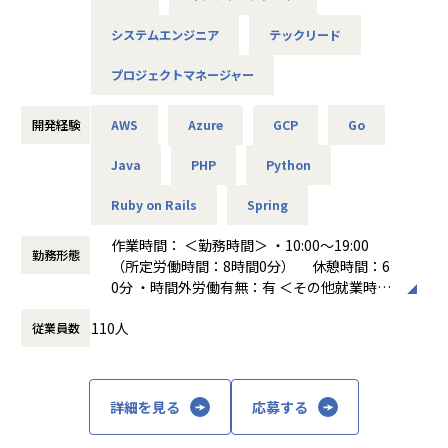
「全てのエンジニアをプロフェッショナルに」というミッシ
長段階に進むための重要なポジションになります。
ョンを実現するために
「Cosmos」を通じて、リユース業界の標準を再定義する。
システムエンジニア
テックリード
心理的安全性を育みながら「美しさ、賢さ、優しさ、楽しさ
その挑戦を共に推進してくださる技術リーダーをお迎えした
を大切に」という
プロジェクトマネージャー
いと考えています。
ビジョンを掲げて取り組んでいます。
開発経験
AWS
Azure
GCP
Go
美しいデザイン、賢い機能、優しいUI、そして触って楽しい
■ご入社後に期待する成果
モノ。
・〜6ヶ月後：特定ドメイン（例：査定・CRM・物流）をリ
Java
PHP
Python
美しい所作、賢い行動、優しい接し方、そして相手を楽しま
ードエンジニアとして牽引
せる振る舞い。
・〜1年後：AI・自動化技術を活用した生産性10倍化プロジ
Ruby on Rails
Spring
素敵なサービスを素敵な行動をすることで、たくさん創りだ
ェクトの中心を担っていただき、開発スピードと品質を両立
して世界を満たしたい。
作業時間： ＜勤務時間＞ ・10:00～19:00
し、チーム全体の技術生産性を底上げ
勤務形態
（所定労働時間：8時間0分） 休憩時間：6
※昨年からテレビ朝日や日本経済新聞などのメディアにも取
0分 ・時間外労働有無：有 ＜その他就業時間
り上げられ、
補足＞ ※エンジニアの平均残業時間は9時間
■あなたに提供できる価値
今年2026年には”ベストベンチャー100”にも選出され、注目
110人
従業員数
働き方：
固定時間制（9時～18時、10時～19
・「成長事業×AI×エンジニアリング」の実装経験
度が急上昇しています！
時など）
・最新技術（生成AI・RAG・マルチエージェント等）を実務
時間外労働の有無： 有（月平均9時間～10時
導入
<ベストベンチャー100>
間）
・高密度なチームによる設計・実装スキル向上
https://best100.v-tsushin.jp/company/artwize/
詳細を見る
応募する
休憩時間： 60分
・経営層との距離が近く、成果が直接事業に反映される環境
★2014年の創業以来11期連続で成長中★