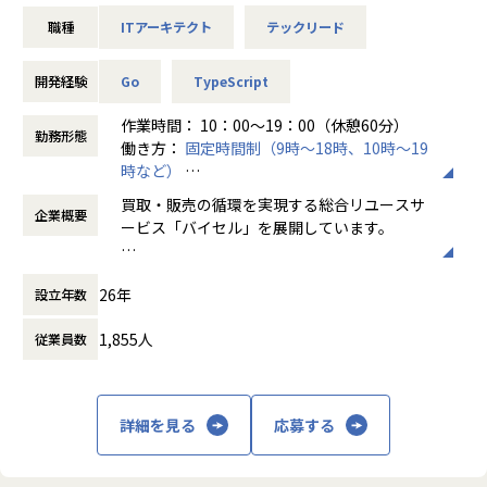
やりたいこと・やらなければいけないことが山積みです。
・Cosmosプロダクトのバックエンド開発
導入
リユース業界No.1テックカンパニーに達するために、この組
職種
ITアーキテクト
テックリード
・EM・PdMと協力して、高品質なプロダクトを目指す取り組
・高密度なチームによる設計・実装スキル向上
織フェーズや事業に共感するハイスキルを持った仲間が必要
みや仕組みづくり
・経営層との距離が近く、成果が直接事業に反映される環境
です。
・DX(Developer Experience)向上や技術的負債解消の計画
開発経験
Go
TypeScript
今回、急成長し続けるバイセルのバックエンド領域の開発を
と実行
リードいただけるエンジニアを募集いたします。
・バックエンド領域でのアーキテクチャ設計構築や技術選定
作業時間： 10：00～19：00（休憩60分）
■キャリアパス
勤務形態
働き方：
固定時間制（9時～18時、10時～19
・テックリード／アーキテクト → 開発本部長
●バックエンド領域での横断的な取り組み
時など）
・またはPdMへのキャリアシフトも可能（事業理解×技術力
■ポジションの魅力
エンジニア組織は35名から90名まで増加しており、今後も拡
時間外労働の有無： 有（月平均10時間）
を活かす）
買取・販売の循環を実現する総合リユースサ
・隠れ資産66兆円の巨大マーケットを相手に加速する事業成
大を予定しています。
企業概要
休憩時間： 60分
ービス「バイセル」を展開しています。
長を体感できます
一方でプロダクト品質や開発生産性を維持することへの課題
【業務の変更の範囲】
・事業と共に急拡大する「エンジニア組織の文化醸成や仕組
が顕在化し、組織全体としてエンジニアスキルのレベルアッ
会社の規定に準ずる
私たちの使命は、誰かの不要なものを、誰か
みづくり」といった貴重なフェーズを経験できます
プが求められています。
26年
設立年数
の必要なものへと変えること。
・課題はリアルな現場で起きていて、PCの画面上だけでは解
次世代のテックリードを創出すべく、チームメンバーと議論
そして日本の家々には、価値に気づかれてい
決しません。ユーザとの距離が近いためアウトカムの成果を
してより良い組織づくりへもご助力いただきたいです。
1,855人
従業員数
ないたくさんの"かくれ資産"が、眠ったまま
感じやすい環境です(営業同行や店舗視察など、課題を直接体
・開発ガイドラインの策定
になっています。
感しにいくことが多々あります)
・オブザーバビリティ・モニタリングの強化
・AI活用を前提とした開発体制の構築
これらを再流通させることで、"新たなものを
詳細を見る
応募する
作っては捨てる社会"からの脱却を実現しま
■チームの特徴
す。
・開発生産性への意識が高く、フルスタックな働き方が好ま
■募集背景
れます