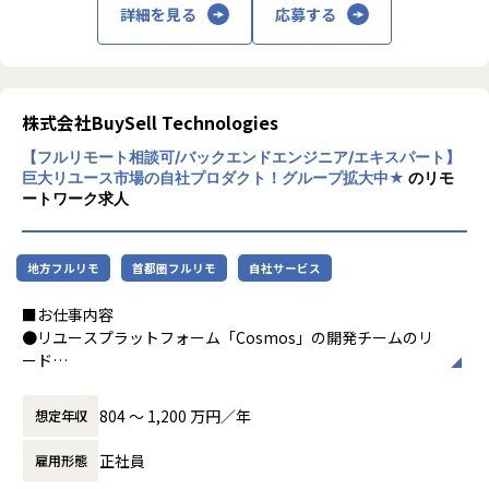
詳細を見る
応募する
作っては捨てる社会"からの脱却を実現しま
す。
■組織／配属先の特徴
■募集背景
・本部長（プロダクト責任者）や事業部と密接に連携
弊社は、「人を超え、時を超え、たいせつなものをつなぐ架
私たちの事業の源泉はふたつです。
・PdM・SWE・データサイエンティスト・AIエンジニアなど
け橋となる」をミッションに、テクノロジーを活用し、モノ
ひとつは、事業を着実に成長させ続ける優秀
100名規模の技術組織
株式会社BuySell Technologies
の循環を実現する総合リユースビジネスを展開しています。
な人材。
・PdM・AIエンジニア・SREと協働し、事業課題に直結する
【フルリモート相談可/バックエンドエンジニア/エキスパート】
ひとつは、買取から販売までを最適につなぐ
開発を推進
リユース業界の市場規模は約66兆円といわれていますが、ま
巨大リユース市場の自社プロダクト！グループ拡大中★
のリモ
テクノロジー。
・AIによるコーディング率46.07％、開発量+41％など、生産
だまだレガシーなプロセスが多く、
ートワーク求人
性改善を定量管理
OCR、商材画像の自動判定や価格予想など、最新のテクノロ
2015年のリユース事業開始以後、今では日本
・開発生産性への意識が高く、フルスタックな働き方が好ま
ジーを駆使してリユース業界全体の刷新を目指しています。
全国に拠点を構え、業界トップクラスの規模
れる
また、弊社はリユース業界No.1のテックカンパニーを目指し
地方フルリモ
首都圏フルリモ
自社サービス
へと成長しました。
・仕様がトップダウンで降りることはなく、エンジニアが
ており、事業だけでなくエンジニア組織も急成長していま
ここからは循環型社会の実現に向けて、私た
「なぜつくるか」を理解して開発
す。
■お仕事内容
ちの成長に留まらず、
・業務を通して得た知見をtech blogや外部登壇で発表する
メンバーの増加に伴う開発横断組織の誕生、開発生産性への
●リユースプラットフォーム「Cosmos」の開発チームのリ
人とテクノロジーの力を駆使してリユース業
ことを推奨
意識改善や社外へのアウトプットを強めるワーキンググルー
ード
界全体を牽引する存在へと、挑戦を続けま
・1プロダクトあたり10人未満のチーム構成
プなど、
リユースプラットフォームCosmosは「日本全国誰もが簡単
す。
理想のエンジニア組織・文化づくりを目指して精力的な活動
にリユースにアクセスできる世界の構築」をビジョンとして
804 〜 1,200 万円／年
想定年収
が行われています。
想い描いています。
■あなたに提供できる価値
事業理解と共に、プロダクトと関わるメンバーのサポートを
・「成長事業×AI×エンジニアリング」の実装経験
正社員
雇用形態
しかし、まだ我々の組織は始まったばかりで、理想のために
お任せいたします。
・最新技術（生成AI・RAG・マルチエージェント等）を実務