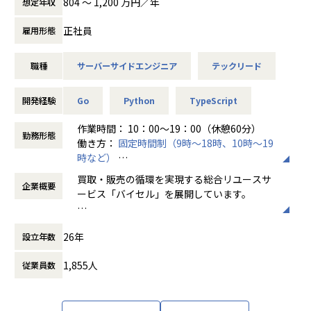
804 〜 1,200 万円／年
想定年収
す。
想い描いています。
・スクラム開発を推進
事業理解と共に、プロダクトと関わるメンバーのサポートを
・積極的なペアプロやモブプロ
正社員
雇用形態
こうした変革を技術的に牽引するためには、ビジネス構造を
お任せいたします。
・週次でチーム横断のエンジニア定例
理解しながら、柔軟でスケーラブルなアーキテクチャを設計
・Cosmosのサブプロダクトのバックエンド開発
・自発的な勉強会やハッカソンの開催
できるエンジニアが必要不可欠です。
職種
サーバーサイドエンジニア
テックリード
・EM・PdMと協力して、高品質なプロダクトを目指す取り組
・VPoEやEMとの1on1
単なる実装担当ではなく、事業の要件を自ら抽象化し、設
みや仕組みづくり
・メンター役が伴走するオンボード支援
計・技術選定・実装・改善サイクルを自走できる人材が、い
・DX(Developer Experience)向上や技術的負債解消の計画
開発経験
Go
Python
TypeScript
ま最も求められています。
と実行
【業務の変更の範囲】
今回の募集は、BuySellがテクノロジー企業としての次の成
・バックエンド領域でのアーキテクチャ設計構築や技術選定
会社の定める範囲
作業時間： 10：00～19：00（休憩60分）
勤務形態
長段階に進むための重要なポジションになります。
働き方：
固定時間制（9時～18時、10時～19
「Cosmos」を通じて、リユース業界の標準を再定義する。
●バックエンド領域での横断的な取り組み
時など）
その挑戦を共に推進してくださる技術リーダーをお迎えした
取締役CTOに今村が着任以降、エンジニア組織は35名から90
時間外労働の有無： 有（月平均10時間）
買取・販売の循環を実現する総合リユースサ
いと考えています。
名まで増加しており、今後も拡大を予定しています。
企業概要
休憩時間： 60分
ービス「バイセル」を展開しています。
一方でプロダクト品質や開発生産性を維持することへの課題
が顕在化し、組織全体としてエンジニアスキルのレベルアッ
私たちの使命は、誰かの不要なものを、誰か
■ご入社後に期待する成果
プが求められています。
26年
設立年数
の必要なものへと変えること。
・〜6ヶ月後：特定ドメイン（例：査定・CRM・物流）をリ
次世代のテックリードを創出すべく、CTOやEMと議論して
そして日本の家々には、価値に気づかれてい
ードエンジニアとして牽引
より良い組織づくりへもご助力いただきたいです。
1,855人
従業員数
ないたくさんの"かくれ資産"が、眠ったまま
・〜1年後：AI・自動化技術を活用した生産性10倍化プロジ
・開発ガイドラインの策定
になっています。
ェクトの中心を担っていただき、開発スピードと品質を両立
・オブザーバビリティ・モニタリングの強化
し、チーム全体の技術生産性を底上げ
・AI活用を前提とした開発体制の構築
これらを再流通させることで、"新たなものを