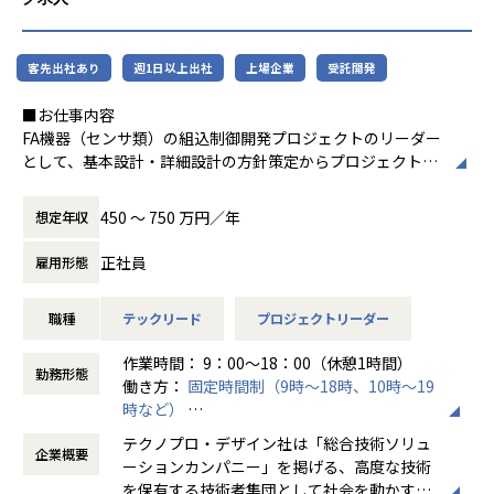
■誰と仕事をするのか
・新規事業企画チーム
・プロダクトマネージャー
客先出社あり
週1日以上出社
上場企業
受託開発
・エンジニアリングマネージャー
■お仕事内容
FA機器（センサ類）の組込制御開発プロジェクトのリーダー
として、基本設計・詳細設計の方針策定からプロジェクト管
■本ポジションの魅力（得られる経験・スキル）
理・人員管理まで幅広く担っていただきます。
・プラットフォームの拡張とサービス化： 既存の強固な事業
基盤（アセット）を活かしながら、
450 〜 750 万円／年
想定年収
【業務内容】
そこから新しいソリューションを発明し、サービス化する
センサネットワーク表示・データ可視化機能の基本設計〜詳
ダイナミックな開発経験が得られます。
正社員
雇用形態
細設計の方針策定を担い、メンバーへの技術レビュー・設計
・技術選定とアーキテクチャの裁量： 新しい仕組みをサービ
指導を行います。
ス化するにあたり、技術スタックやアーキテクチャの選定を
職種
テックリード
プロジェクトリーダー
C言語・C++・C#を用いた技術的判断・品質確保に加え、ス
ゼロから主導できます。
ケジュール管理・人員管理・関係者調整までプロジェクト全
・「数多くの挑戦（探索）」が正当に評価される環境： 当プ
作業時間： 9：00～18：00（休憩1時間）
体を統括します。
ロジェクトの評価指標は、技術的な綺麗さだけではなく
勤務形態
働き方：
固定時間制（9時～18時、10時～19
「いかに多くの打席に立ち、トライ＆エラー（探索）を繰
時など）
【具体的な仕事内容】
り返せたか」にあります。
時間外労働の有無： 有（月平均20時間）
・ センサ制御・データ収集・可視化機能の基本設計〜詳細設
不確実性の高い新規事業だからこそ、失敗は価値あるデー
テクノプロ・デザイン社は「総合技術ソリュ
企業概要
休憩時間： 60分
計方針の策定
タ（必要なプロセス）として歓迎されます。
ーションカンパニー」を掲げる、高度な技術
・ メンバーへの技術レビュー・設計指導
一つの方法にこだわりすぎて足踏みするよりも、打率を高
を保有する技術者集団として社会を動かすこ