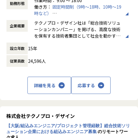
作業時間： 9:00 ～ 18:00
する総合技術ソリューションカンパニーです。
トエンジニアチームの拡大を決定しました。
勤務形態
働き方：
固定時間制（9時～18時、10時～19
輸送用機器、産業用機械、精密機器、電子部品、医療機器な
現在は、自社アセットを活用した新たなソリューションの探
時など）
ど幅広い業界において、多様なプロジェクトからエンジニア
索・検証（PoC）を進めている最中です。
時間外労働の有無： 有（月平均20時間）
が高度な技術経験を積むことのできる環境を提供していま
この構想を技術面から具現化し、将来的には新たなサービス
テクノプロ・デザイン社は「総合技術ソリュ
企業概要
休憩時間： 60分
す。
としてスケールさせていくコアメンバーとして、シニアエン
ーションカンパニー」を掲げる、高度な技術
さらに、体系的な教育・研修制度を通じて先端技術の習得を
ジニアを募集します。
を保有する技術者集団として社会を動かすこ
促進し、エンジニア一人ひとりの専門性向上と高付加価値化
とを志し、活動しています。
を実現しています。
15年
設立年数
■配属・チーム構成・フォロー体制
ビジネスモデルはアウトソーシング領域全域
【業務の変更の範囲】
｜配属部門・チーム
24,596人
従業員数
に渡ります。いわゆる技術者派遣と呼ばれ
会社の定める業務
Tech&Design Center > Product Management Dept. > PoC
る、クライアント先に当社の技術者が出向す
Team
る事業だけではなく、請負や受託と呼ばれる
働く場所に関わらない事業支援や最新技術を
詳細を見る
応募する
｜チーム構成
用いた研究開発などを行っています。
新規事業企画チーム、プロダクトマネージャー、エンジニア
リングマネージャー、UIUXデザイナー
加速度的に技術革新が進む現代社会。開発サ
イクルの短期化、製品開発の多角化や上流工
｜フォロー体制
程プロジェクトの増加といった世の中で技術
株式会社テクノプロ・デザイン
プロダクトマネージャーとエンジニアリングマネージャーで
者集団として価値提供を行うために、エンジ
OJT体制でフォロー
【大阪/組込みエンジニア/プロジェクト管理経験】総合技術ソリ
ニアが生涯活躍できる環境を考え事業運営を
ューション企業における組込みエンジニア募集
のリモートワー
行っています。
ク求人