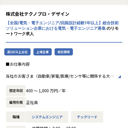
課題解決のための最適なアプローチを共に創り上げる。
Thinkingsの社風は、革新と協力を重視して
います。社員一人ひとりが主体的に行動し、
株式会社テクノプロ・デザイン
このフェーズで最も重要となるのは、「仮説と探索をいかに
新しいアイデアを積極的に提案する文化が根
素早く繰り返せるか」です。
【全国/電気・電子エンジニア/回路設計経験1年以上】総合技術
付いています。また、チームワークを大切に
机上の空論やドキュメント通りの開発ではなく、実際に動く
ソリューション企業における電気・電子エンジニア募集
のリモ
し、互いにサポートし合う環境が整っていま
ートワーク求人
ものをスピード感を持って作り、
す。
顧客の反応を見ながら次のアプローチを探索し続けるサイク
【★働き方/リモートワーク】
ルを主導していただきます。
柔軟な働き方を推奨しており、リモートワー
検証の結果、価値が証明された仕組みは、将来的に新たなサ
週1日以上出社
上場企業
受託開発
クも積極的に取り入れております。
ービス・製品としてゼロから設計・開発を主導していただき
■お仕事内容
ます。
当社のお客さま（自動車/家電/医療/センサ等に関係する大手
半導体メーカー）の開発現場で
■募集背景
LSI設計エンジニア（アナログLSI/デジタルLSI/FPGA）・電
これまで当社は『sonar ATS by HRMOS』を中心に日本の採
400 〜 1,000 万円／年
想定年収
気回路設計エンジニア（高周波回路/ボード回路）として開発
用インフラとして成長を続けてきました。
業務に従事していただきます。
次のフェーズとして、蓄積されたプラットフォームの価値を
正社員
雇用形態
オープンに外部へ拡張し、
会社についての詳細
より多様で複雑な顧客課題を解決する新規領域への挑戦をス
職種
システムエンジニア
テックリード
当社は、約8,500名のエンジニアの現場力と技術コンサルテ
タートします。この挑戦を圧倒的なスピードで推し進め、
ィングを融合し、課題解決から価値創造までを一貫して支援
「攻める開発組織」へと進化させるため、新規事業プロダク