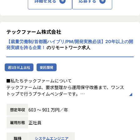
詳細を見る
応募する
■募集背景
バンドルカードではReact Nativeを用いてiOS/Andropidアプ
リを開発、運用しています。
カンムは2023年に三菱UFJ銀行の子会社となりバンドルカー
テックファーム株式会社
ド事業も今後さらなる事業拡大を行う予定です。
事業拡大に伴い開発速度を上げて改善サイクルを素早く回す
【裁量労働制/首都圏ハイブリ/PM/開発実務必須】20年以上の開
ことが必要です。
発実績を誇る企業！
のリモートワーク求人
しかし、2016年のプロダクトリリースから走り続けてきた歪
みもあり、快適なDeveloper Experienceで素早く改善を回せ
ているとは言い難いのが現状です。
週1日以上出社
受託開発
この状況を改善しつつ、デザイナー陣と協調しながら一貫し
たUIを素早く提供できる仕組みを構築し、効率的に開発・運
■私たちテックファームについて
用できる体制を確立するために、UIから運用最適化に至るま
テックファームは、要求整理から運用保守改善まで、ワンス
で高いレベルで議論・開発できる方を探しております。
トップで行うプライムベンダーです。
エンジニアがお客様と直接会話を行い、課題や実現したいサ
【業務の変更の範囲】
ービスを直接ヒアリング、提案、設計、開発を実施し、サー
603 〜 901 万円／年
想定年収
無
ビスの保守運用、継続提案まで担います。
正社員
雇用形態
1998年当時、インターネットベンチャーの技術部門だったメ
ンバー6名で起ち上げ、現在、社員の約8割がエンジニアで
職種
システムエンジニア
す。