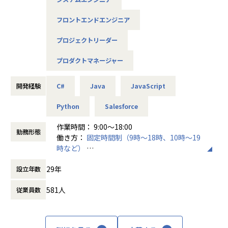
トに参画いただけます。
また、全体の約6割が上流工程を含む案件となっており、SE
フロントエンドエンジニア
S・受託いずれにおいても上流フェーズに関わる機会があり
ます。
プロジェクトリーダー
■仕事内容例
プロダクトマネージャー
・顧客との要件定義、課題整理、技術的提案
・アーキテクチャ設計、技術選定
開発経験
C#
Java
JavaScript
・Javaを中心としたWebアプリケーションの設計、開発、コ
ードレビュー
Python
Salesforce
・フロントエンド／バックエンドの設計方針策定
・開発チームの技術リード、進行管理、品質管理
作業時間： 9:00～18:00
・若手育成、標準化、ナレッジ共有の推進
勤務形態
働き方：
固定時間制（9時～18時、10時～19
・志向に応じた、組織づくりやマネジメントへの関与 な
時など）
ど
時間外労働の有無： 有（月平均11時間）
29年
設立年数
休憩時間： 60分
■将来的に得られる経験とキャリアパス
・顧客との要件定義、技術提案、アーキテクチャ設計など上
581人
従業員数
流工程の経験
・スクラッチ開発における全体設計、技術判断、開発推進の
経験
・技術リード、アーキテクト、PM候補、マネージャー候補と