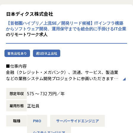
題を解決するソリューション企業です。
特にスマホアプリに軸足を置き、事業開発、デザイン、シス
日本ディクス株式会社
テム開発・運用、データ分析といった上流から下流まで幅広
【首都圏ハイブリ／上流SE／開発リード候補】ITインフラ構築
いソリューションを提供しています。
からソフトウェア開発、運用保守までを総合的に手掛けるIT企業
2025年7月24日に東証グロース市場へ上場を果たし、さらな
のリモートワーク求人
る事業拡大フェーズに突入しました。今後の成長を共に推進
いただける方をお迎えしたいと考えています。
客先出社あり
週1日以上出社
【業務の変更の範囲】
会社の定める業務（本人と協議のうえ）
■仕事内容
金融（クレジット・メガバンク）、流通、サービス、製造業
などの業務システム開発プロジェクトに参画いただきます。
Webアプリケーション開発を中心に、スキル・経験に応じて
設計～実装フェーズを担当していただきます。
575 〜 732 万円／年
想定年収
上流工程から設計・開発・レビュー・推進まで一貫して携わ
ることができる環境です。
正社員
雇用形態
担当領域は、ご経験や志向に応じて、技術リード寄り・マネ
ジメント寄りのいずれにも調整可能です。
職種
PMO
サーバーサイドエンジニア
案件構成としては、一次請け(約3割)・二次請け合計で7〜8
割となっており、安定した業績基盤のもと多様なプロジェク
システムエンジニア