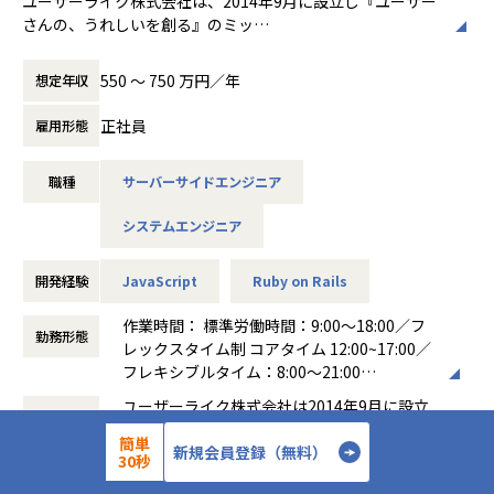
ユーザーライク株式会社は、2014年9月に設立し『ユーザー
さんの、うれしいを創る』のミッ
■プロジェクトについて
ションのもと、2016年6月に「ブルーミー（bloomee）」ブ
・開発領域
ランドをローンチしました。
戦略立案〜企画〜設計〜開発〜保守運用、ワンストップでソ
550 〜 750 万円／年
想定年収
日常の中に、「ちょっと嬉しくなれる瞬間」を創れるサービ
リューションを提供します。
スを、花に限らず、様々な領域で展
規模は1億円以上の大規模案件から、数百万〜数千万円規模
正社員
雇用形態
開して行きたいと考えています。
案件まで多数あります。
サブスクリプションサービスやギフトサービスなどを展開し
職種
サーバーサイドエンジニア
ており、「花のサブスクリプション」
・役割
領域で業界トップクラスのシェアを誇ります。
顧客折衝とメンバーマネジメント、開発業務
システムエンジニア
これまでに、ブランド全体で累計会員数は35万以上となり、
お花のお届け本数も3,000万本
・業務内容
を超えております。
開発経験
JavaScript
Ruby on Rails
・チームメンバー（外注含む）進捗管理、課題管理、課題
発生時の解決
花業界が抱える、花のロス課題に対し、独自の「ブルーミー
作業時間： 標準労働時間：9:00～18:00／フ
・要件定義（ビジネス及び業務要件の把握と機能要件への
勤務形態
規格」によって流通構造から変
レックスタイム制 コアタイム 12:00~17:00／
翻訳、要件の優先順位付けなど）の実施及び顧客折衝
革し、業界全体を巻き込むサステナブルな仕組みへと発展さ
フレキシブルタイム：8:00～21:00
・基本設計（DB設計、運用設計、移行設計、試験設計な
せてきました。
働き方：
フレックス制（コアタイムあり）
ど）の実施及びレビュー
ユーザーライク株式会社は2014年9月に設立
今後はノウハウを活かし、ギフト領域などへ拡大していき、
企業概要
時間外労働の有無： 有（月平均10時間）
・開発フェーズにおける進捗管理と品質管理・発生した問
しました。その後、2016年6月に現在のお花
花だけではなく「日常に嬉しい瞬
休憩時間： 60分
簡単
題に対する対応と解決
の定期便サービス「ブルーミー(bloomee)」
新規会員登録（無料）
30秒
間が増える世界」を実現していきます。
・試験フェーズにおける試験計画の策定、不具合の分析と
をローンチし、2022年1月時点で、会員数10
私たちは、ブルーミーブランドの成長が、日本をより華やか
対策、各種試験の準備と顧客との調整