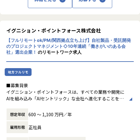
【業務の変更の範囲】
会社の定める範囲
イグニション・ポイントフォース株式会社
【フルリモートok/PM/関西拠点立ち上げ】自社製品・受託開発
のプロジェクトマネジメント◇10年連続「働きがいのある会
社」選出企業！
のリモートワーク求人
地方フルリモ
■募集背景
イグニション・ポイントフォースは、すべての業務や開発に
AIを組み込み「AIセントリック」な会社へ進化することを目
指しており、先端技術を活用したクライアントのDX/事業変
革を、戦略策定から実装まで一気通貫で推進しています。
600 〜 1,100 万円／年
想定年収
この度、西日本エリアのクライアントへの価値提供を強化す
るため、関西拠点（大阪）の立ち上げを担う中核メンバーと
正社員
雇用形態
して、シニアシステムエンジニアを募集します。
多様な業界・プロジェクトで最先端技術や大規模開発を経験