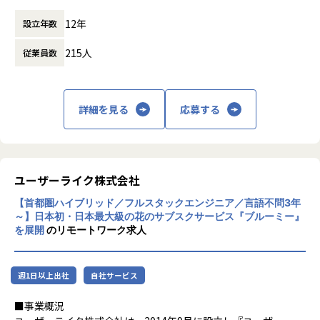
管理アプリ）
取り入れたシステム開発を通じ多種多様な業
12年
大正製薬株式会社：RAIZIN（Webプロモーション、キャンペ
設立年数
界で、お客さまが抱えている課題解決や効率
ーンアプリ）
化・合理化などのお手伝いをしています。
215人
従業員数
株式会社SBI証券：取引サイト（サイトリニューアル）
■テックファームの特徴
〜 90%以上の案件は顧客から 直接受託 ・ プライム開発〜
詳細を見る
応募する
お客様と直接話をし、どうシステムを造るか、からプロジェ
クトに参画することができます。
開発は、基本社内で開発するスタイルで常駐比率は低いこと
も特徴です。（戦略的に期間限定で常駐の可能性もまれにあ
ユーザーライク株式会社
ります、ご応募頂く時点で分かっている場合は事前にお話し
【首都圏ハイブリッド／フルスタックエンジニア／言語不問3年
致します）
～】日本初・日本最大級の花のサブスクサービス『ブルーミー』
を展開
のリモートワーク求人
Web、スマホアプリ、基幹システムなど、要件定義や機能・
非機能設計をお任せします。
調整面、技術面、得意な部分を活かした上流工程を進めてく
週1日以上出社
自社サービス
ださい。
入社後はその方の適性を判断した上で、最適なプロジェクト
■事業概況
へとアサインします。