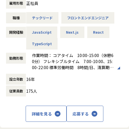
提案フェーズでの要件定義や工数見積もりなどのプロジェク
正社員
雇用形態
トリード業務と並行し、若手・中堅メンバーが主体的に課題
へ挑戦できるようなメンタリングを行い、組織全体の成長に
職種
テックリード
フロントエンドエンジニア
貢献していただくことを期待します。
以下が具体的な業務内容です。
開発経験
JavaScript
Next.js
React
・フロントエンド組織の技術戦略の立案
・提案フェーズの要件定義・工数見積
TypeScript
・企画、要件定義フェーズにおける要望の実現可能性の判
断、開発コストの概算、代替案の検討、ユーザ体験
作業時間： コアタイム 10:00-15:00（休憩6
勤務形態
・設計フェーズにおける技術面での判断、意思決定
0分） フレキシブルタイム 7:00-10:00、15:
・社内外含む関係者との技術面に関するコミュニケーション
00-22:00 標準労働時間 8時間/日、清算期間
・エンジニアチーム内のタスクマネジメント
は1ヶ月
16年
・若手メンバーの育成・メンタリング
設立年数
働き方：
フレックス制（コアタイムあり）
・案件におけるリード業務
時間外労働の有無： 有（月平均20時間）
175人
従業員数
・プロダクトの設計・開発・リリース後の継続的なサービス
休憩時間： 60分
デリバリ
・安定性およびパフォーマンスを重視した品質改善
・大規模なアーキテクチャ変更を含む、継続的なコードベー
詳細を見る
応募する
スの改善
当社は、デジタル領域全般においてパートナーのビジネス課