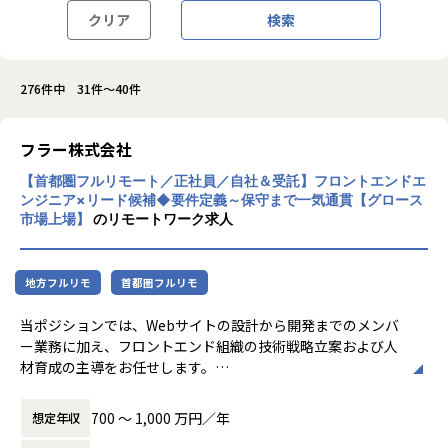
クリア
検索
276件中 31件～40件
フラー株式会社
【首都圏フルリモート／正社員／自社＆受託】フロントエンドエ
ンジニア×リード候補◆要件定義～保守まで一気通貫【グロース
市場上場】
のリモートワーク求人
地方フルリモ
首都圏フルリモ
当ポジションでは、Webサイトの設計から開発までのメンバ
ー業務に加え、フロントエンド組織の技術戦略立案および人
材育成の主導をお任せします。
顧客にとって最適な技術選定や、セキュリティおよびパフォ
ーマンス計測・VRTといった高度な技術課題への取り組みを
700 〜 1,000 万円／年
想定年収
牽引します。