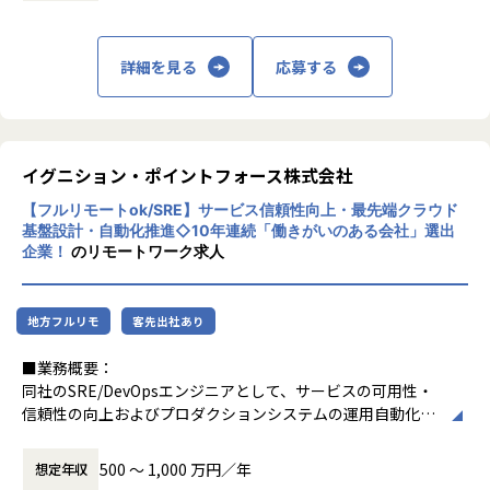
む案件となっており、SES・受託いずれにおいても上流フェ
ーズに関わる機会があります。
【このポジションの魅力】
また、SES・受託案件を通じて新しい技術に挑戦できる機会
・自社プロダクトと受託開発の両方で、多様な技術スタック
詳細を見る
応募する
もあり、社内にはナレッジ共有の文化が根付いているため、
（例：AWS/React/Node.js）を習得可能
周囲に相談しながら技術力を高めていくことが可能です。
・VPoE（執行役員兼エンジニアリング責任者）と協働し、
開発領域例：Webアプリケーション、業務システム、API連
個人の志向に沿ったキャリア設計を実現
携など
・100名規模の技術組織拡大フェーズで、アーキテクトやテ
イグニション・ポイントフォース株式会社
ックリードとしての成長機会が豊富
②キャリアマップにそった案件アサインが可能
・新しいAIツールやフレームワークの導入、既存システムへ
【フルリモートok/SRE】サービス信頼性向上・最先端クラウド
エンジニアのスキルアップと人材育成を重要な経営テーマと
のAI機能の組み込みなど、技術選定やアーキテクチャ設計に
基盤設計・自動化推進◇10年連続「働きがいのある会社」選出
している位、人材を大切にしています。
も裁量を持って関与可能
企業！
のリモートワーク求人
現場での経験だけでなく、継続的な学びと挑戦を通じて、一
人ひとりが着実に成長できる環境づくりに力を入れていま
【弊社で実現できる働き方・魅力】
す。
・VPoE（取締役兼エンジニアリング責任者）と協働で、技
地方フルリモ
客先出社あり
案件アサイン時は、今後なりたいキャリアを尊重しながら双
術特化型からマネジメント志向まで柔軟なキャリアプランを
方に相談の上決定しています。
構築できます。
■業務概要：
・1on1の時間などを設定し、キャリア～プライベートまで
同社のSRE/DevOpsエンジニアとして、サービスの可用性・
③通しの良さと人を大切にする組織文化
オープンコミュニケーションをとることもできます。
信頼性の向上およびプロダクションシステムの運用自動化を
コミュニケーションを重視した社員関係を築いており、個々
・「新ツール導入」「開発フロー刷新」など、技術選定から
牽引するポジションです。将来的には技術リーダーやマネジ
が孤立するのではなく、
実装まで主体的に推進し、ChatGPTをはじめとする生成AIの
メント方向のキャリアパスも描ける役割です。
周囲と連携しながら仕事を進める風土があります。
500 〜 1,000 万円／年
想定年収
実装案件にも参画できます。
例えば、毎年新卒入社時に事業本部全体にて歓迎会を開催す