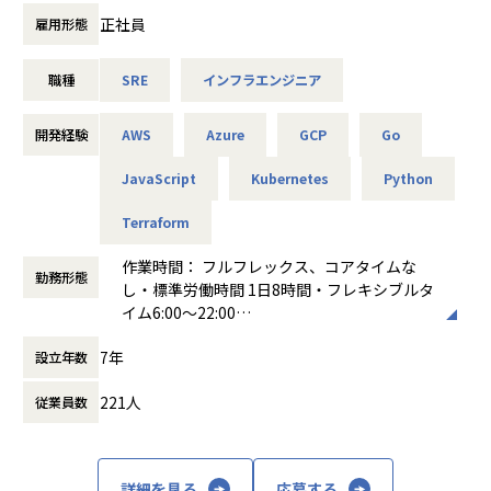
・多様な開発手法（ウォーターフォール、アジャイル、スク
■業務詳細：
るなど新しく入社される方を歓迎する風土があります！
正社員
雇用形態
ラム等）をプロジェクトごとに選択できるため、幅広いプロ
・サービスの可用性・信頼性向上のための設計・開発・運用
会社全体でも任意参加のイベント（BBQ、納会、部活動）も
ジェクト管理経験を積み、柔軟なスキルアップが可能です。
・システム監視、障害対応、パフォーマンスチューニング
あるため部署問わず様々な方とコニュニケーションを取るこ
・スピード感を持った事業推進に携われる環境があり、変化
職種
SRE
インフラエンジニア
・インフラ自動化（IaC）、CI/CDパイプラインの構築・運用
とも可能です。
の激しい市場や先端技術を活用したプロジェクトで即戦力と
・SREプラクティスの導入・推進、運用プロセスの改善
して活躍できます。
・開発チームや他エンジニアとの連携によるサービス品質向
キャリアについて
開発経験
AWS
Azure
GCP
Go
・クライアント企業のプロジェクトだけでなく、自社開発に
上
キャリアを積んでいただくと、
も深く関わることができ、ご自身の意思やアイデアを形にし
・技術選定や新技術の導入検証
JavaScript
Kubernetes
Python
マネージャー職としてマネジメントに注力するキャリアとエ
やすい環境です。
キスパート職として技術をきわめていただくキャリアに分か
・「ゆたかな人生のきっかけを」を理念に掲げ、多様な職種
【業務の変更の範囲】
Terraform
れます。
（コンサルタント・エンジニア・デザイナー等）が協働し合
会社の定める範囲
うフラットな組織文化が根付いています。
作業時間： フルフレックス、コアタイムな
定期的に上長と面談をする機会を設けておりますので、その
勤務形態
・グループ全体が急成長フェーズにあり、主体的に組織成長
し・標準労働時間 1日8時間・フレキシブルタ
際にどちらの道に進むか・今後どのようなキャリアを積みた
を実感しながらキャリアを築くことができます。
イム6:00～22:00
いかなどをお話しいただいております
・資格取得支援や書籍購入補助、社内勉強会など、自己成長
働き方：
フルフレックス制
を後押しする制度が充実しています。
7年
設立年数
時間外労働の有無： 有（月平均15時間）
【業務の変更の範囲】
・成果主義に基づいた評価制度が整っており、年功序列では
休憩時間： 60分
会社の定める範囲
なく、実績・貢献度に応じて正当に還元される環境です。
221人
従業員数
・コアタイムなしのフルフレックス制度とリモートワークを
導入しており、月平均残業時間は10～20時間と、ワークライ
フバランスを重視した柔軟な働き方が実現できます。
詳細を見る
応募する