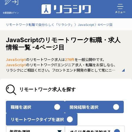
メニュー
会員登録
ログイン
リモートワーク転職で自分らしく「リラシク」
JavaScript
4ページ目
JavaScriptのリモートワーク転職・求人
情報一覧 -4ページ目
JavaScript
のリモートワーク求人は
276件
を一般公開中です。
JavaScript
のリモートワークITエンジニア求人・転職をお探しなら、
リラシクにご相談ください。フロントエンド開発の要として常にニー
ズが高く、ReactやNode.jsと併用した開発経験が武器になります。近
年はフルリモートやハイブリッド勤務を取り入れる企業も増え、場所
に縛られずに専門性を活かせる環境が整いつつあります。非公開求人も
リモートワーク求人を探す
多く、経験を活かしてリモートでキャリアを広げたいITエンジニアの方
は、ぜひリラシクにご登録のうえ、担当エージェントまでご相談くだ
さい。
職種を選択
開発経験を選択
いち早く、多くの選択肢から
JavaScript
のリモートワーク求人を選び
たい方は、30秒で完結する無料の
会員登録
へお進みください。
リモートワークタイプを選択
さらに条件を追加する