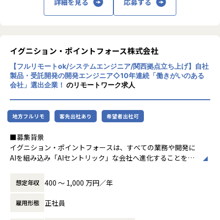
詳細を見る
応募する
してのキャリア形成
・金融系をはじめとする大規模業務システム開発での実践経
験
・標準化や育成、組織づくりに関与する経験
イグニション・ポイントフォース株式会社
■配属部署
【フルリモートok/システムエンジニア/関西拠点立ち上げ】自社
※下記3部署いずれかに配属となります(ご経験やご希望領域
製品・受託開発の開発エンジニア◇10年連続「働きがいのある
を踏まえて最終決定致します）
会社」選出企業！
のリモートワーク求人
①金融業界メイン(クレジットカード領域・銀行等）のフロン
トシステムの開発・運用・保守を幅広く担う部署。
社員人数：約40名
地方フルリモ
客先出社あり
希望者出社可
② Salesforce、Power Platform、スクラッチ開発を組み合
わせ、
■募集背景
お客様の業務課題に応じた最適な業務アプリケーション開発
イグニション・ポイントフォースは、すべての業務や開発に
を支援する部署。
AIを組み込み「AIセントリック」な会社へ進化することを目
社員人数：約60名
指しており、先端技術を活用したクライアントのDX/事業変
③メガバンクのインターネットバンキングやクレジットカー
革を、戦略策定から実装まで一気通貫で推進しています。
400 〜 1,000 万円／年
想定年収
ド会員向けインターネットサービスなど、社会インフラを支
この度、西日本エリアのクライアントへの価値提供を強化す
える大規模システムの開発・運用・保守に携わる部署
るため、関西拠点（大阪）の立ち上げを担う中核メンバーと
正社員
雇用形態
社員数：約25名
して、シニアシステムエンジニアを募集します。