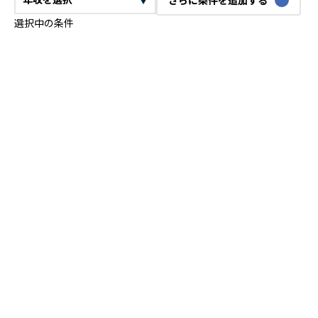
選択中の条件
CTO
VPoE
テックリード
ITコンサルタント
ITアーキテクト
プロジェクトマネージャー
プロダクトマネージャー
スクラムマスター