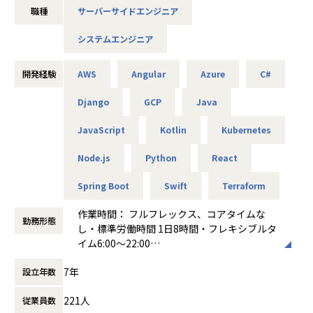
■配属事業本部
職種
サーバーサイドエンジニア
多様な業界・プロジェクトで最先端技術や大規模開発を経験
Webシステム開発（Java/Javascript）・Salesforce/クラウ
し、成長できる環境です
ド連携・チャットボット・RPA・AI活用などに特化した開発
システムエンジニア
事業本部です！
■概要
今後の方針としては、金融フロントを軸にデータAI QAを統
弊社が創発する新規事業の製品開発および、グループが受託
開発経験
AWS
Angular
Azure
C#
合した高付加価値SIモデルを目指している部署となります。
するシステム開発におけるシステムエンジニア）としてご活
また、大きな特徴として、AI駆動開発に積極的に取り組んで
躍いただきます。
Django
GCP
Java
います
・Webアプリケーション、業務システム、モバイルアプリ等
生成AIや各種AIツールを活用しながら、開発生産性の向上、
JavaScript
Kotlin
Kubernetes
の設計・開発・運用
品質改善、業務効率化を推進しております。
・クライアントとの要件定義、仕様調整、提案
AIを単なる話題として捉えるのではなく AI活用を含めた次世
Node.js
Python
React
・チーム内ミーティング、アジャイル開発推進
代の開発・ものづくりに関心のある方を歓迎します！
・システム保守・運用・改善
Spring Boot
Swift
Terraform
・新技術の調査・導入や開発プロセス改善
■特徴
①魅力的な開発環境
作業時間： フルフレックス、コアタイムな
【プロジェクト例】
勤務形態
要件定義・基本設計などの上流工程から、詳細設計、構築、
し・標準労働時間 1日8時間・フレキシブルタ
・大手企業向け業務システム開発（Java, Spring, AWS）
テストまで幅広い工程に携わることができ、特定工程だけに
イム6:00～22:00
・スタートアップ新規サービスの立ち上げ（React, Node.js,
閉じないキャリア形成が可能です。
働き方：
フルフレックス制
GCP）
7年
案件構成としては、一次請け(約3割)・二次請け合計で7〜8
設立年数
時間外労働の有無： 有（月平均15時間）
・モバイルアプリ開発（Swift, Kotlin）
割となっており、安定した業績基盤のもと多様なプロジェク
休憩時間： 60分
・ChatGPTをはじめとする生成AIの実装や、DXソリューシ
221人
従業員数
トに参画いただけます。また、全体の約6割が上流工程を含
ョンの技術選定