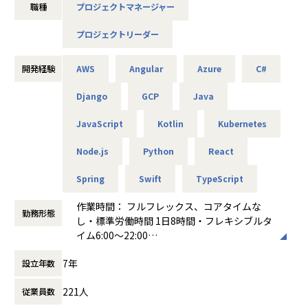
職種
プロジェクトマネージャー
し、成長できる環境です
プロジェクトリーダー
■概要
創発する新規事業の製品開発および、グループが受託するシ
ステム開発におけるシステムエンジニア）としてご活躍いた
開発経験
AWS
Angular
Azure
C#
だきます。
・Webアプリケーション、業務システム、モバイルアプリ等
Django
GCP
Java
の設計・開発・運用
JavaScript
Kotlin
Kubernetes
・クライアントとの要件定義、仕様調整、提案・チーム内ミ
ーティング、アジャイル開発推進
Node.js
Python
React
・システム保守・運用・改善
・新技術の調査・導入や開発プロセス改善
Spring
Swift
TypeScript
【プロジェクト例】
作業時間： フルフレックス、コアタイムな
・大手企業向け業務システム開発（Java, Spring, AWS）
勤務形態
し・標準労働時間 1日8時間・フレキシブルタ
・スタートアップ新規サービスの立ち上げ（React, Node.js,
イム6:00～22:00
GCP）
働き方：
フルフレックス制
・モバイルアプリ開発（Swift, Kotlin）
7年
設立年数
時間外労働の有無： 有（月平均15時間）
・ChatGPTをはじめとする生成AIの実装や、DXソリューシ
休憩時間： 60分
ョンの技術選定
221人
従業員数