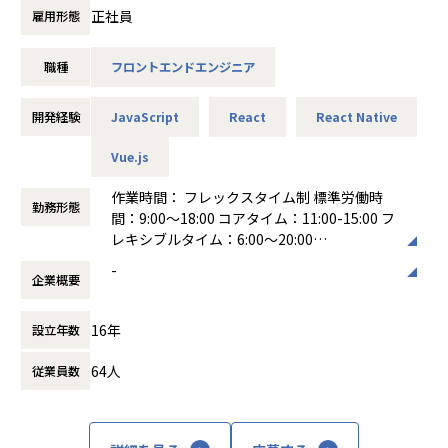
用・保守も担当していただきます。
正社員
雇用形態
を実感しながらキャリアを築くことができます。
・資格取得支援や書籍購入補助、社内勉強会など、自己成長
【具体的な仕事内容】
を後押しする制度が充実しています。
職種
フロントエンドエンジニア
ブランドプリペイドカード「バンドルカード」の以下を担当
・成果主義に基づいた評価制度が整っており、年功序列では
いただきます
なく、実績・貢献度に応じて正当に還元される環境です。
- iOS/Androidアプリの設計・開発（React Native）
開発経験
JavaScript
React
React Native
・コアタイムなしのフルフレックス制度とリモートワークを
- バックエンドのAPI設計
導入しており、月平均残業時間は10～20時間と、ワークライ
- LP、コラムページの運用・保守
Vue.js
フバランスを重視した柔軟な働き方が実現できます。
■仕事の魅力
作業時間： フレックスタイム制 標準労働時
勤務形態
【業務の変更の範囲】
バンドルカードはWebやアプリだけで完結するプロダクトで
間：9:00～18:00 コアタイム：11:00-15:00 フ
会社の定める業務
はなく、プラスチックカードや店頭での決済まで、Webとリ
レキシブルタイム：6:00～20:00
アルを行き来するサービスです。フロントエンドエンジニア
働き方：
フレックス制（コアタイムあり）
-
もユーザーが触れるすべてのものを意識して、UI/UXを設計
企業概要
時間外労働の有無： 有（月平均30時間）
することが求められます。
休憩時間： 60分
またバンドルカードはユーザーの「お金」にかかわるサービ
16年
設立年数
スのため、プロダクトの安定的な稼働を担保しながらも、い
かにスムーズな支払い体験をユーザーに提供できるかも重要
64人
従業員数
なポイント。フロントエンドエンジニアの方には金融サービ
スの特性を理解しつつも、固定観念にとらわれない新しい体
験を生み出していただきたいと考えています。