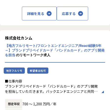
■実現できる働き方・魅力
・VPoE（取締役兼エンジニアリング責任者）と協働で、技
術特化型からマネジメント志向まで柔軟なキャリアプランを
詳細を見る
応募する
構築できます。
・1on1の時間などを設定し、キャリア～プライベートまで
オープンコミュニケーションをとることもできます。
・「新ツール導入」「開発フロー刷新」など、技術選定から
株式会社カンム
実装まで主体的に推進し、ChatGPTをはじめとする生成AIの
実装案件にも参画できます。
【地方フルリモート/フロントエンドエンジニア/React経験5年
・多様な開発手法（ウォーターフォール、アジャイル、スク
～】ブランドプリペイドカード「バンドルカード」のアプリ開発
ラム等）をプロジェクトごとに選択できるため、幅広いプロ
を担当
のリモートワーク求人
ジェクト管理経験を積み、柔軟なスキルアップが可能です。
・スピード感を持った事業推進に携われる環境があり、変化
の激しい市場や先端技術を活用したプロジェクトで即戦力と
地方フルリモ
希望者出社可
して活躍できます。
・クライアント企業のプロジェクトだけでなく、自社開発に
■仕事内容
も深く関わることができ、ご自身の意思やアイデアを形にし
ブランドプリペイドカード「バンドルカード」のアプリ開発
やすい環境です。
を担当していただきます。バックエンドエンジニアと共同で
・「ゆたかな人生のきっかけを」を理念に掲げ、多様な職種
APIを設計し、デザイナーと協力してフロントエンドを開発
（コンサルタント・エンジニア・デザイナー等）が協働し合
していきます。
700 〜 1,200 万円／年
想定年収
うフラットな組織文化が根付いています。
また、「バンドルカード」に関するLPやコラムページの運
・グループ全体が急成長フェーズにあり、主体的に組織成長