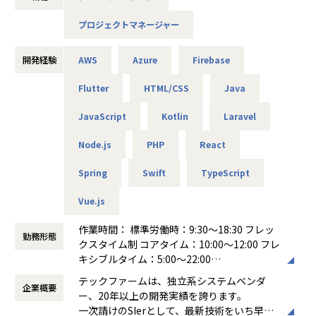
企業名である「Techfirm」は「Law Firm（法律事務所）」
プロジェクトマネージャー
が法律の専門家としてプロの弁護士で構成されるように、
「技術の専門家として、プロフェッショナル集団であり続け
たい」という想いから付けられました。
開発経験
AWS
Azure
Firebase
システム開発を行う中で、私たちが直接会話をするのはお客
Flutter
HTML/CSS
Java
様である事業部のユーザー部門の皆さんです。
JavaScript
Kotlin
Laravel
デザインシンキングの考え方を基に、お客様が何となくイメ
ージされたご要望を落とし込み、作っては試して形にしてい
Node.js
PHP
React
きます。
ただの開発会社ではなく、サービス業の側面も持ち合わせて
Spring
Swift
TypeScript
います。
そのため、上流を担う比重が高くなっています。
Vue.js
■こんなことやってます
作業時間： 標準労働時：9:30～18:30 フレッ
株式会社NTTドコモ：しゃべってコンシェル（意図解釈サー
勤務形態
クスタイム制 コアタイム：10:00〜12:00 フレ
バ開発）
キシブルタイム：5:00～22:00
第一生命株式会社：健康第一（アプリ開発／アジャイル）
働き方：
裁量労働制
カシオ計算機株式会社：G-SHOCK Connected（腕時計G-SH
テックファームは、独立系システムベンダ
企業概要
時間外労働の有無： 有（月平均10時間）
OCK連携アプリ）
ー、20年以上の開発実績を誇ります。
休憩時間： 60分
エフコープ生活協同組合：コープのれいちゃん（冷蔵庫食材
一次請けのSIerとして、最新技術をいち早く