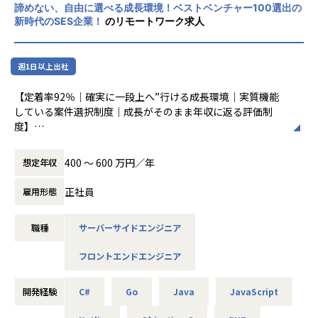
どうつながるのか、次に何を経験すべきかを明確にし、目的
発の側⾯からグループシナジーを発揮することができていま
諦めない、自由に選べる成長環境！ベストベンチャー100選出の
★心理的安全性を重視した組織で定着率は92％を実現★
と納得感を持って成長できる環境を整えています。
新時代のSES企業！
のリモートワーク求人
す。
─ 御社の事業内容を教えて下さい。
代表が心理的安全性アンバサダー協会の理事を務め、働く環
└社内での仲間づくり：趣味やペット情報を共有するSlac
メインとしてSES事業を展開しており、業界や問わず、様々
境・コミュニケーション環境・自己実現を最優先に経営。社
kのチャンネル、ゲーム部、社員旅行、大忘年会 など
◾️仕事は「会社都合」ではなく、「完全案件選択制度」で自
なクライアントのニーズに応えています。
員が安心して成長し、自らの夢や目標に向かってキャリアを
分で選べるエンジニア人生を！
クライアント数は1,300社を超え、案件は月間で7万件ほど頂
週1日以上出社
築ける環境です。
◾️入社者の声
あなたのご経験やキャリアプランをヒアリングし、年間約70
いています。SES交流会を自社で開催しており、毎回100名ほ
「今まで開発しか経験出来ず、詳細設計の経験を積みたいと
【定着率92％｜確実に一段上へ”行ける成長環境｜実質機能
万の案件からご希望に沿う20～30件の案件を提案いたしま
どの参加者が集まり、リレーションを構築しています。
★エンジニアファーストな働き方★
思っていたのですが、アルトワイズに入社して詳細設計も経
している案件選択制度｜成長がそのまま年収に返る評価制
す。
現在は、受託・LABO開発に力を入れており、複数名のチー
リモート併用率90％、月平均残業9時間。会社としてもお客
験出来るようになったので嬉しいです！」
度】
その中から「面白そう」「身につけたいスキルに繋がる」と
ムで案件参画することも出来ます。
様と調整し、残業を最小限にコントロール。
「基本設計や概要設計も経験出来るようなりました！」
感じる案件を、ご自身で選んで頂きます。
主にJava、C#、PHP、Go、Python、Swift、Kotlin、flutte
「メンバーのマネジメントも経験出来ています！」
■業務内容
技術スペシャリストとしてのキャリアパスも選択できます。
rを用いたWEBシステムやスマホアプリ開発やAWSなどを用
★「楽しみながらスキルアップできる」カルチャー★
400 〜 600 万円／年
想定年収
「エンジニア同士でスキルの話が気軽にできるようになりま
Webエンジニアとしての技術力を磨きながら、着実に上流工
大手企業の上流工程案件やリモート案件もあり、自由度高く
いたクラウド開発を行っています。
趣味やプライベートの充実が仕事の質を高めると考え、趣味
した」
程や挑戦したい案件へステップアップできる環境を用意して
成長できます。
手当・趣味休暇などユニークな制度を用意。
正社員
雇用形態
「社員同士でする趣味の話が楽しい」
います。
─ 御社の強みを教えてください。
入社後は「今の実力＋一段上」を狙えるプロジェクト等から
＜プロジェクトの一例＞
(1)エンジニアが自由に案件を選択出来る案件選択制度
★選べるキャリアパス／案件選択制度★
◾️外部評価が示す働きやすい環境
職種
サーバーサイドエンジニア
スタートし、詳細設計、基本設計、要件定義へと段階的に関
・大手エンタメ系企業のサービスシステム開発
ひとりのエンジニアに対し、20〜30個の参画プロジェクトを
現在、6万件以上／年間70万件以上のプロジェクトから自由
・健康経営優良法人2026（中小規模法人部門）
与範囲を拡大。
・大手鉄道企業のシステム開発
提案し、その中から自分が伸ばしたいスキルに合わせて自由
に選択可（1人に対して10～20の案件を紹介）
フロントエンドエンジニア
・ベストベンチャー100 選出：https://www.artwize.co.jp/w
案件選択制のもと、年間70万件以上の中から将来につながる
・大手マスメディアの環境構築・開発・検証
に案件を選べるのが特徴です。アルトワイズではエンジニア
orks.html
案件を自ら選べます。
・大手不動産企業のクラウドサービス開発
の「したい！」「やりたい！」「⾝につけたい！」を叶えて
変更の範囲：会社の定める業務
・マイナビ社「BEST VALUE AWARD」の「働きかた優良企
・大規模都市開発に関するビッグデータ分析システム開発
いるので、エンジニアがのびのびと成⻑しています。
開発経験
C#
Go
Java
JavaScript
業賞」を受賞
■特徴
・スマホ向け配車アプリ開発
・フリー株式会社 出版「IT経営 voice vol.3」刊行