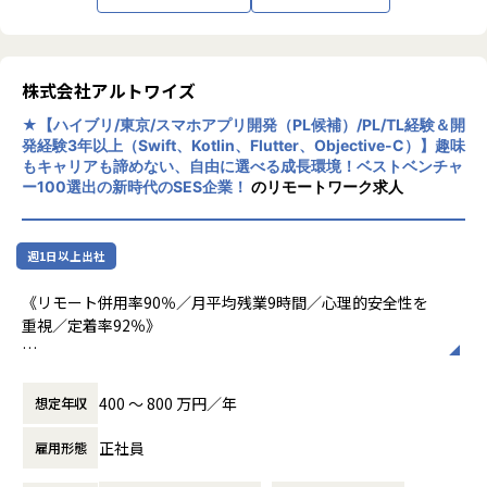
たことが新しい技術領域への挑戦の追い風と
▼多種多様な業界！
なり、ますます多くの業種のお客様からご依
プライム案件増加により携わる業界は多種多様です。
頼を頂けるようになりました。
ご経歴や知識を活かしていただく事はもちろん、チャレンジ
株式会社アルトワイズ
ング可能です。
そんな当社ではフルスタックエンジニアを育
★【ハイブリ/東京/スマホアプリ開発（PL候補）/PL/TL経験＆開
てていきたいと考えていますが、本人の志
▼ストリスフリーな環境をできる限り提供
発経験3年以上（Swift、Kotlin、Flutter、Objective-C）】趣味
向・適性に合わない仕事を無理にさせるので
ストレスを感じない環境を整えているのも当社の特徴の一
もキャリアも諦めない、自由に選べる成長環境！ベストベンチャ
はなく、あくまで一人ひとりの能力を伸ばす
つ。開発標準PCのメモリは最低32GB以上で
ー100選出の新時代のSES企業！
のリモートワーク求人
支援を行うことを重視しています。マネジメ
入社のタイミングでWindowsとMacを選択していただけま
ントに興味がある人の中には、20代で要件定
す。
義に携っている方もいますし、技術を武器に
一人ひとりのエンジニアが求めるスペックを優先して環境面
週1日以上出社
活躍したいと考える人には希望に適したプロ
を整えます。
ジェクトをお任せしています。バックエン
社内で使うデュアルモニタ、他にも必要なソフト、ツールな
《リモート併用率90％／月平均残業9時間／心理的安全性を
ド、フロントエンドの開発だけでなく、AW
どあれば、柔軟に利用できる環境です。
重視／定着率92％》
S、Azureなどを用いたクラウドインフラの開
品質・生産性の最大化確保はエンジニアにとって大切だと考
発も増えてきており、当社で描けるキャリア
えています。
■業務内容
は様々です。
案件の進捗管理、メンバーの育成、顧客折衝等の補佐、アプ
400 〜 800 万円／年
想定年収
【業務の変更の範囲】
リの開発等をメインとして担っていただくポジションです。
無
主に大手企業の顧客が多く、大企業の事業に携われるやりが
正社員
雇用形態
いや、大企業ならではの安定性のもとで業務に取り組むこと
が可能です。