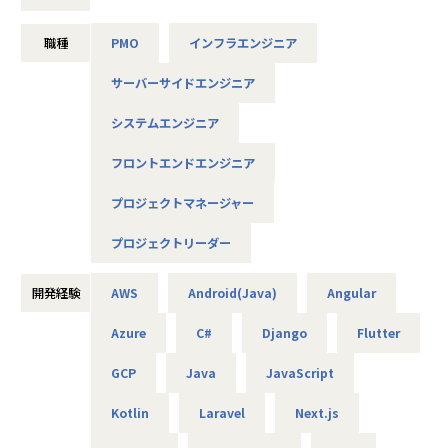
■具体的な仕事内容[雇用直後]
職種
PMO
インフラエンジニア
フロント/バックエンド〜インフラレイヤまで全領域にわたる
システム開発プロジェクトにおいて下記工程を経験に応じて
サーバーサイドエンジニア
お任せしていきます。
システムエンジニア
PM：
・プロジェクト上流工程支援（システム企画、 技術選定、要
フロントエンドエンジニア
件定義工程）
・提案書作成、提案活動
プロジェクトマネージャー
・プロジェクト全体のマネジメント、チーム組成、予算管理
・会社の定める業務
プロジェクトリーダー
PL：
開発経験
AWS
Android(Java)
Angular
・プロジェクト上流工程支援（システム企画、技術選定、要
件定義工程）
Azure
C#
Django
Flutter
・プロジェクト全体のマネジメント
・一部エンジニアリング実務あり
GCP
Java
JavaScript
・会社の定める業務
Kotlin
Laravel
Next.js
フルスタックエンジニア：
・技術調査及び検討（顧客提案の為）