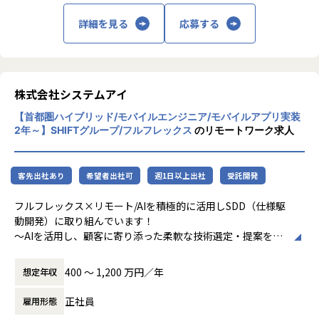
技術の適用・R&D（研究開発）に力を注いで
▼育成支援制度の充実！
詳細を見る
応募する
います。2019年にSHIFTグループへと参画し
書籍購入費用100%負担や外部研修参加自由、1on1の実施や
たことが新しい技術領域への挑戦の追い風と
社内勉強会の開催など
なり、ますます多くの業種のお客様からご依
主体的なエンジニアの成長意欲を支援する仕組みを年々充実
頼を頂けるようになりました。
させています。
株式会社システムアイ
そんな当社ではフルスタックエンジニアを育
2025年からは「PMチョットデキル研修」を開始。当社の目
【首都圏ハイブリッド/モバイルエンジニア/モバイルアプリ実装
てていきたいと考えていますが、本人の志
指すPM像は、
2年～】SHIFTグループ/フルフレックス
のリモートワーク求人
向・適性に合わない仕事を無理にさせるので
単なるプロジェクト管理に留まらず、お客様の課題解決をリ
はなく、あくまで一人ひとりの能力を伸ばす
ードするコンサルティング能力も求められるため、
支援を行うことを重視しています。マネジメ
代表自らが講師として半年間・40時間越えの研修を実施中。
客先出社あり
希望者出社可
週1日以上出社
受託開発
ントに興味がある人の中には、20代で要件定
義に携っている方もいますし、技術を武器に
▼顧客にとって最適な提案を！
フルフレックス×リモート/AIを積極的に活用しSDD（仕様駆
活躍したいと考える人には希望に適したプロ
新しい技術・レガシーでも良い技術を組み合わせて顧客によ
動開発）に取り組んでいます！
ジェクトをお任せしています。バックエン
いシステムを提供したい
～AIを活用し、顧客に寄り添った柔軟な技術選定・提案を支
ド、フロントエンドの開発だけでなく、AW
という気持ちを大切にしています。
えるエンジニアを目指す方を求めています～
S、Azureなどを用いたクラウドインフラの開
B2Cから業務アプリケーションまで様々なシステム開発を上
発も増えてきており、当社で描けるキャリア
400 〜 1,200 万円／年
想定年収
【特徴】
流からリリースまで
は様々です。
▼ストリスフリーな環境をできる限り提供
ワンストップに提案するシステム開発会社です。
正社員
雇用形態
ストレスを感じない環境を整えているのも当社の特徴の一