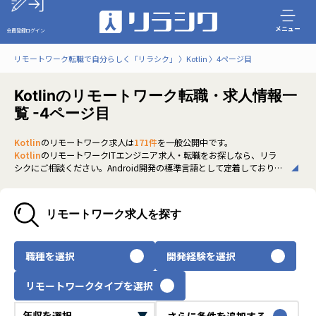
メニュー
会員登録
ログイン
リモートワーク転職で自分らしく「リラシク」
Kotlin
4ページ目
Kotlinのリモートワーク転職・求人情報一
覧 -4ページ目
Kotlin
のリモートワーク求人は
171件
を一般公開中です。
Kotlin
のリモートワークITエンジニア求人・転職をお探しなら、リラ
シクにご相談ください。Android開発の標準言語として定着しており、
コルーチンやJetpackとの併用経験が注目されています。近年はフルリ
モートやハイブリッド勤務を取り入れる企業も増え、場所に縛られず
に専門性を活かせる環境が整いつつあります。非公開求人も多く、経験
リモートワーク求人を探す
を活かしてリモートでキャリアを広げたいITエンジニアの方は、ぜひリ
ラシクにご登録のうえ、担当エージェントまでご相談ください。
いち早く、多くの選択肢から
Kotlin
のリモートワーク求人を選びたい
職種を選択
開発経験を選択
方は、30秒で完結する無料の
会員登録
へお進みください。
リモートワークタイプを選択
さらに条件を追加する