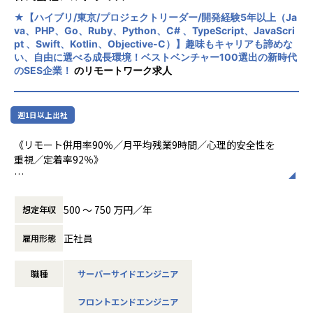
★エンジニアファーストな働き方★
模以上の⼤⼿企業からの売上⾼が全社売上⾼の80%以上を占
★【ハイブリ/東京/プロジェクトリーダー/開発経験5年以上（Ja
リモート併用率90％、月平均残業9時間。会社としてもお客
める構成となっております。
va、PHP、Go、Ruby、Python、C# 、TypeScript、JavaScri
様と調整し、残業を最小限にコントロール。
なので、弊社は当該プライムアカウントに対してシステム開
pt 、Swift、Kotlin、Objective-C）】趣味もキャリアも諦めな
発の側⾯からグループシナジーを発揮することができていま
い、自由に選べる成長環境！ベストベンチャー100選出の新時代
★「楽しみながらスキルアップできる」カルチャー★
のSES企業！
のリモートワーク求人
す。
趣味やプライベートの充実が仕事の質を高めると考え、趣味
手当・趣味休暇などユニークな制度を用意。
◾️仕事は「会社都合」ではなく、「完全案件選択制度」で自
分で選べるエンジニア人生を！
週1日以上出社
★選べるキャリアパス／案件選択制度★
あなたのご経験やキャリアプランをヒアリングし、年間約70
現在、6万件以上／年間70万件以上のプロジェクトから自由
《リモート併用率90％／月平均残業9時間／心理的安全性を
万の案件からご希望に沿う20～30件の案件を提案いたしま
に選択可（1人に対して10～20の案件を紹介）TL、PL、PM
重視／定着率92％》
す。
などのポジションなど希望できます！
その中から「面白そう」「身につけたいスキルに繋がる」と
■業務内容
感じる案件を、ご自身で選んで頂きます。
変更の範囲：会社の定める業務
プロジェクトリーダーとしてプロジェクトの進捗管理、メン
技術スペシャリストとしてのキャリアパスも選択できます。
500 〜 750 万円／年
想定年収
バー管理、顧客折衝等の補佐を中心に携わっていただくポジ
大手企業の上流工程案件やリモート案件もあり、自由度高く
ションです。
成長できます。
正社員
雇用形態
◤ーーーーーーーーーーーーーーーーー
・プロジェクトの進捗管理の補佐
アルトワイズとは
・メンバーの管理およびチームパフォーマンスの最大化
＜プロジェクトの一例＞
ーーーーーーーーーーーーーーーーー◢
職種
サーバーサイドエンジニア
・顧客折衝
・大手エンタメ系企業のサービスシステム開発
「全てのエンジニアをプロフェッショナルに」というミッシ
・基本設計、詳細設計から開発、単体・連結・総合テスト
・大手鉄道企業のシステム開発
ョンを実現するために
フロントエンドエンジニア
・開発業務 など
・大手マスメディアの環境構築・開発・検証