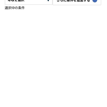
選択中の条件
CTO
VPoE
テックリード
ITコンサルタント
ITアーキテクト
プロジェクトマネージャー
プロダクトマネージャー
スクラムマスター