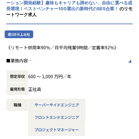
ーション開発経験】趣味もキャリアも諦めない、自由に選べる成
内での役割が上がる際には、昇給タイミングを待たず直ちに
長環境！ベストベンチャー100選出の新時代のSES企業！
のリモ
昇給反映。
ートワーク求人
★心理的安全性を重視した組織で定着率は92％を実現★
代表が心理的安全性アンバサダー協会の理事を務め、働く環
週1日以上出社
境・コミュニケーション環境・自己実現を最優先に経営。社
員が安心して成長し、自らの夢や目標に向かってキャリアを
《リモート併用率90％／月平均残業9時間／定着率92％》
築ける環境です。
■業務内容
★エンジニアファーストな働き方★
お客様やステークホルダー、エンジニア、デザイナー、他部
リモート併用率90％、月平均残業9時間。会社としてもお客
門とのコミュニケーションの中心となり、プロジェクトをマ
様と調整し、残業を最小限にコントロール。
600 〜 1,000 万円／年
想定年収
ネジメント頂きます。
・要件定義からリリース迄の工程における開発ディレクショ
★「楽しみながらスキルアップできる」カルチャー★
正社員
雇用形態
ン･プロジェクトマネジメント
趣味やプライベートの充実が仕事の質を高めると考え、趣味
・クライアント、パートナー企業との折衝・調整およびマネ
手当・趣味休暇などユニークな制度を用意
職種
サーバーサイドエンジニア
ジメント
・開発チームのパフォーマンスの最大化
★選べるキャリアパス／案件選択制度★
フロントエンドエンジニア
6万件以上／年間70万件以上のプロジェクトから自由に選択
■案件の具体例
可（1人に対して10～20の案件を紹介）
プロジェクトマネージャー
・大規模都市開発に関するビッグデータ分析システム開発／
Python、AWS