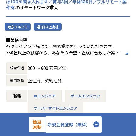
める構成となっております。
は100％聞き入れます／賞与3回／年休125日／フルリモート案
現在は、受託・LABO開発に力を入れており、複数名のチー
・Go/Python/Swift/Kotlin などモダン言語案件もあり
kのチャンネル、ゲーム部、社員旅行、大忘年会 など
も、性弱説もありえるとも考え、自らを律する姿勢を大切に
なので、弊社は当該プライムアカウントに対してシステム開
件有
のリモートワーク求人
ムで案件参画することも出来ます。
・プライム案件多数（グループ会社「(株)プロジェクトカン
└エンジニアサクセス本部：技術やエンジニア市場に精通
しています。
発の側⾯からグループシナジーを発揮することができていま
主にJava、C#、PHP、Go、Python、Swift、Kotlin、flutte
パニー」の売上100億円規模以上の大手企業に対して、シス
した社員が一人ひとりのキャリアに伴走。今の業務が将来に
す。
rを用いたWEBシステムやスマホアプリ開発やAWSなどを用
テム開発の側面から寄与）
どうつながるのか、次に何を経験すべきかを明確にし、目的
─ 今後のビジョンをお願いいたします。
地方フルリモ
週1日以上出社
いたクラウド開発を行っています。
・具体例：大手自動車メーカーの基幹系システム開発/大手求
と納得感を持って成長できる環境を整えています。
システム開発を①委託開発・派遣による開発軸だけでなく、
◾️仕事は「会社都合」ではなく、「完全案件選択制度」で自
人会社のフロントエンド・バックエンド開発/大手エンタメ系
└社内での仲間づくり：趣味やペット情報を共有するSlac
②受託開発やチームでの開発(LABO開発)、③自社開発という
分で選べるエンジニア人生を！
■業務内容
─ 御社の強みを教えてください。
企業のサービスシステム開発/大手鉄道企業のシステム開発
kのチャンネル、ゲーム部、社員旅行、大忘年会 など
新たな２つの軸を構築/強化し、３つの軸で事業形成する。３
あなたのご経験やキャリアプランをヒアリングし、年間約70
各クライアント先にて、開発業務を行っていただきます。
(1)エンジニアが自由に案件を選択出来る案件選択制度
つの軸が出来ることで、エンジニアのキャリアの選択肢が広
万の案件からご希望に沿う20～30件の案件を提案いたしま
750社以上の顧客から、あなたの希望・経験に合致した案件
ひとりのエンジニアに対し、20〜30個の参画プロジェクトを
■働き方
◾️入社者の声
がり、エンジニアのスキルセットが増え、高度なスキルを身
す。
にアサインします。
提案し、その中から自分が伸ばしたいスキルに合わせて自由
・平均残業時間9時間（会社としてもお客様と調整し余暇の
「今まで開発しか経験出来ず、詳細設計の経験を積みたいと
につけられるようになり、よりプロフェッショナルなエンジ
その中から「面白そう」「身につけたいスキルに繋がる」と
＜案件例＞
に案件を選べるのが特徴です。アルトワイズではエンジニア
300 〜 600 万円／年
想定年収
時間を作っています）
思っていたのですが、アルトワイズに入社して詳細設計も経
ニア集団を創ることができる。現在は②、③についても着手
感じる案件を、ご自身で選んで頂きます。
・基幹系システムの開発支援（Java、TypeScript、Sprin
の「したい！」「やりたい！」「⾝につけたい！」を叶えて
・リモート併用比率90％
験出来るようになったので嬉しいです！」
開始。②では7チームを創出、トレカ企業のHPやECサイトの
技術スペシャリストとしてのキャリアパスも選択できます。
g、Vue.js）
いるので、エンジニアがのびのびと成⻑しています。
正社員、契約社員
雇用形態
・案件稼働率99％と高い水準
「基本設計や概要設計も経験出来るようなりました！」
受託開発を行っている。
大手企業の上流工程案件やリモート案件もあり、自由度高く
・電力系営業システムの開発（Java、VB.net、VBA）
「メンバーのマネジメントも経験出来ています！」
成長できます。
・大手企業のECサイト構築（C#、VB）
(2)多彩な福利厚生制度の構築
変更の範囲：会社の定める業務
「エンジニア同士でスキルの話が気軽にできるようになりま
【業務の変更の範囲】
職種
BIエンジニア
ゲームエンジニア
・MuleSoft開発（Java、SQL、Salesforce）
趣味手当、趣味休暇、アート手当、Well-being手当、スキル
した」
会社の定める業務
＜プロジェクトの一例＞
・販売管理システムの開発（COBOL、JCL）
アップ手当、社員旅行、など、全24個。任意参加のイベント
「社員同士でする趣味の話が楽しい」
サーバーサイドエンジニア
・大手エンタメ系企業のサービスシステム開発
・車載電池ECUシステムの開発（C）
150回開催/年。
◤ーーーーーーーーーーーーーーーーー
・大手鉄道企業のシステム開発
・国税のインフラ環境構築（AWS、Azure、Linux、Window
アルトワイズとは
◾️外部評価が示す働きやすい環境
システムエンジニア
簡単
・大手マスメディアの環境構築・開発・検証
s）
新規会員登録（無料）
(3)働きやすい環境
ーーーーーーーーーーーーーーーーー◢
・健康経営優良法人2026（中小規模法人部門）
30秒
・大手不動産企業のクラウドサービス開発
・各種NW／DB／サーバ／設計・構築・運用・保守（cisco
平均残業9時間/月、リモート併用率90%
「全てのエンジニアをプロフェッショナルに」というミッシ
・ベストベンチャー100 選出：https://www.artwize.co.jp/w
・大規模都市開発に関するビッグデータ分析システム開発
／FortiGate）
開発経験
AWS
Android(Java)
Angular