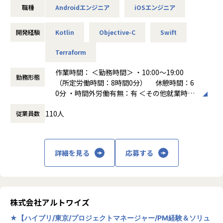
職種
Androidエンジニア
iOSエンジニア
<具体的には>
・案件の進捗管理の補佐
開発経験
Kotlin
Objective-C
Swift
・メンバーの能力向上、チーム全体としての成果の最大化
・顧客とのコミュニケーション
Terraform
・システム開発
作業時間： ＜勤務時間＞ ・10:00～19:00
勤務形態
■案件の具体例
（所定労働時間：8時間0分） 休憩時間：6
・大規模都市開発に関するビッグデータ分析システム開発／
0分 ・時間外労働有無：有 ＜その他就業時間
Python、AWS
補足＞ ※エンジニアの平均残業時間は9時間
110人
・大手オークションサイトのサービス・ツール開発／PHP
従業員数
働き方：
固定時間制（9時～18時、10時～19
・大手求人サイト／HTML、CSS、JQuery、Java
時など）
・大手流通企業の受発注、基幹システム開発／Java
時間外労働の有無： 有（月平均9時間～10時
・有名アニメのキャラクターAI対話アプリ開発／Unity、obj
間）
詳細を見る
応募する
ective-C、AndroidJava
休憩時間： 60分
＼当社の特徴／
★明確な評価制度で努力が報われる環境を整備★
エンジニア職位を9段階に分け、各職位に応じた年収・月
株式会社アルトワイズ
給・スキル要件を全社員に公開。公正にスキルを判断し最大
限給与に還元。案件単価の還元率は最大95%！プロジェクト
★【ハイブリ/東京/プロジェクトマネージャー/PM経験＆ソリュ