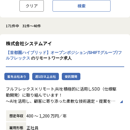
クリア
検索
171件中 31件～40件
株式会社システムアイ
【首都圏ハイブリッド】オープンポジション/SHIFTグループ/フ
ルフレックス
のリモートワーク求人
客先出社あり
週1日以上出社
受託開発
フルフレックス×リモート/AIを積極的に活用しSDD（仕様駆
動開発）に取り組んでいます！
～AIを活用し、顧客に寄り添った柔軟な技術選定・提案を支
えるエンジニアを目指す方を求めています～
B2Cから業務アプリケーションまで様々なシステム開発を上
400 〜 1,200 万円／年
想定年収
流からリリースまでワンストップに提案するシステム開発会
社です。
正社員
雇用形態