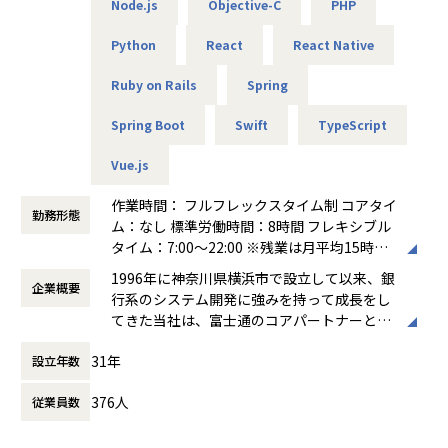
Node.js
Objective-C
PHP
・基本設計以降の設計業務全般
・実装～テスト
Python
React
React Native
・品質管理（ソースコードレビュー等）
・会社の定める業務
Ruby on Rails
Spring
Spring Boot
Swift
TypeScript
■当社の特徴
【開発スタイルなど】
Vue.js
当社では、SDD（仕様駆動開発）に重きを置き、案件の特徴
作業時間： フルフレックスタイム制 コアタイ
に応じて、
勤務形態
ム：なし 標準労働時間：8時間 フレキシブル
ウォーターフォール/アジャイルの開発手法を柔軟に選択。
タイム：7:00～22:00 ※残業は月平均15時間
フロントエンド/バックエンド/モバイルと横断的に開発に従
程度です ※プロジェクト、繁忙期に応じて勤
事したり、クラウド領域に特化して
1996年に神奈川県横浜市で設立して以来、銀
企業概要
務時間が多少異なります ※少数（2％程度）
基盤構築を担当したりなどを各自の能力・志向に合わせて柔
行系のシステム開発に強みを持って成長をし
ですが、派遣契約のプロジェクトもあり、そ
軟にチーム体制を作っています。
てきた当社は、富士通のコアパートナーとし
の際はフルフレックスの対象社員から外れる
て政府系金融機関のプロジェクトなどにも多
形になります。派遣終了後に再度、フルフレ
▼当社ではご本人の希望を尊重！
31年
設立年数
数参画してきました。そこで得たノウハウを
ックス適応になります。
技術的・工程的にスキルアップにつながると思うプロジェク
生かしつつお客様にとってよりベストエフォ
働き方：
フルフレックス制
トを優先してアサイン。
376人
従業員数
ートなシステム・サービスのご提供をするた
時間外労働の有無： 有（月平均14時間）
皆さんのスキルアップを実務経験を積んでいただくことで実
め、近年はPWA（Progressive Web Apps)や
休憩時間： 60分
現しようと努力しています。
Fintech、AIなど海外で利用されている先端