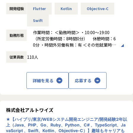
<具体的には>
ます。
ーーーーーーーーーーーーーーーーー◢
◾️外部評価が示す働きやすい環境
・プログラミングによるスマホアプリ開発
開発経験
Flutter
Kotlin
Objective-C
趣味手当や趣味休暇・アート手当・パワースポット手当・匠
「全てのエンジニアをプロフェッショナルに」というミッシ
・健康経営優良法人2026（中小規模法人部門）
・単体テスト、結合テスト、総合テスト
手当・ご当地手当などで、これらの手当を活用することで感
ョンを実現するために
・ベストベンチャー100 選出：https://www.artwize.co.jp/w
・詳細設計、基本設計、要件定義 など
Swift
性を磨きアート脳を育んでいます。
「美しさ、賢さ、優しさ、楽しさを大切に」というビジョン
orks.html
を掲げて取り組んでいます。
・マイナビ社「BEST VALUE AWARD」の「働きかた優良企
■案件の具体例
作業時間： ＜勤務時間＞ ・10:00～19:00
◾️納得の報酬体系：「エンジニアの能力が上がったのに、給
勤務形態
業賞」を受賞
・大規模都市開発に関するビッグデータ分析システム開発／
（所定労働時間：8時間0分） 休憩時間：6
与が下がるのは理不尽」と考え、スキルレベルに応じた公正
◤ーーーーーーーーーーーーーーーーーーーーーーーーーー
・フリー株式会社 出版「IT経営 voice vol.3」刊行
Python、AWS
0分 ・時間外労働有無：有 ＜その他就業時間
な評価制度を導入。前給保証に加え、給与還元率は最大8
ー
・AERA.dotとYahoo!Newsで社員旅行が掲載
・大手オークションサイトのサービス・ツール開発／PHP
補足＞ ※エンジニアの平均残業時間は9時間
5％。努力がダイレクトに収入へ反映される透明性の高い仕
自由に 楽しく働きたいエンジニアが集う当社の魅力
・TOKYO MXで社員旅行が報道
110人
・大手求人サイト／HTML、CSS、JQuery、Java
従業員数
働き方：
固定時間制（9時～18時、10時～19
組みです。
ーーーーーーーーーーーーーーーーーーーーーーーーーーー
・日本経済新聞の朝刊 ビジネス面で趣味休暇が掲載
・大手流通企業の受発注、基幹システム開発／Java
時など）
ー◢
・BSテレ東のNIKKEI NEWS NEXTで趣味休暇が報道
・有名アニメのキャラクターAI対話アプリ開発／Unity、obj
時間外労働の有無： 有（月平均9時間～10時
◾️その他の制度&取り組み
ective-C、AndroidJava
間）
└平均残業時間：9時間
◾️上場企業グループの安定基盤があるから、自由を実現！
■業績
詳細を見る
応募する
休憩時間： 60分
└定着率：92%
弊社は上場企業グループの一員として安定した経営基盤を持
2023年06月期実績 6億8,188万円
＼当社の特徴／
└有休取得率81％
つIT企業です。
2024年12月期実績 10億2,431万円
★明確な評価制度で努力が報われる環境を整備★
└前給保証：転職時の不安を軽減
11期連続黒字化しており、社員数は2023年31名、2024年71
2025年12月期見込 12億8,488万円
エンジニア職位を9段階に分け、各職位に応じた年収・月
└副業可能
名、2025年117名と毎年純増で成長を続けています。
給・スキル要件を全社員に公開。公正にスキルを判断し最大
株式会社アルトワイズ
└社内での仲間づくり：趣味やペット情報を共有するSlac
グループ会社のプロジェクトカンパニーは売上⾼100億円規
＜ベストベンチャー100の記事内容＞
限給与に還元。案件単価の還元率は最大95%！プロジェクト
kのチャンネル、ゲーム部、社員旅行、大忘年会 など
模以上の⼤⼿企業からの売上⾼が全社売上⾼の80%以上を占
https://best100.v-tsushin.jp/company/artwize/
内での役割が上がる際には、昇給タイミングを待たず直ちに
★【ハイブリ/東京/WEBシステム開発エンジニア/開発経験2年以
└エンジニアサクセス本部：技術やエンジニア市場に精通
める構成となっております。
全てのエンジニアをプロフェッショナルに
上（Java、PHP、Go、Ruby、Python、C# 、TypeScript、Ja
昇給反映。
した社員が一人ひとりのキャリアに伴走。今の業務が将来に
なので、弊社は当該プライムアカウントに対してシステム開
株式会社アルトワイズ 代表取締役 向井 崇泰
vaScript 、Swift、Kotlin、Objective-C）】趣味もキャリアも