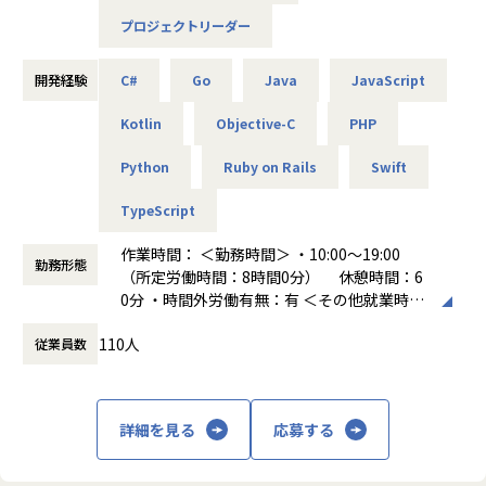
「美しさ、賢さ、優しさ、楽しさを大切に」というビジョン
・大手不動産企業のクラウドサービス開発
プロジェクトリーダー
を掲げて取り組んでいます。
■案件の具体例
・大規模都市開発に関するビッグデータ分析システム開発
・大規模都市開発に関するビッグデータ分析システム開発／
・スマホ向け配車アプリ開発
◤ーーーーーーーーーーーーーーーーーーーーーーーーーー
Python、AWS
開発経験
C#
Go
Java
JavaScript
ー
・大手オークションサイトのサービス・ツール開発／PHP
◾️プライベートを充実させるための福利厚生制度
自由に 楽しく働きたいエンジニアが集う当社の魅力
Kotlin
Objective-C
PHP
・大手求人サイト／HTML、CSS、JQuery、Java
クリエイティブなエンジニアリングに必要な感性/アート脳
ーーーーーーーーーーーーーーーーーーーーーーーーーーー
・大手流通企業の受発注、基幹システム開発／Java
（右脳）を育むためにユニークな福利厚生制度を導入してい
ー◢
Python
Ruby on Rails
Swift
・有名アニメのキャラクターAI対話アプリ開発／Unity、obj
ます。
ective-C、AndroidJava
趣味手当や趣味休暇・アート手当・パワースポット手当・匠
◾️上場企業グループの安定基盤があるから、自由を実現！
TypeScript
・クラウドサービス開発／Azure、AWS、GCP など
手当・ご当地手当などで、これらの手当を活用することで感
弊社は上場企業グループの一員として安定した経営基盤を持
性を磨きアート脳を育んでいます。
作業時間： ＜勤務時間＞ ・10:00～19:00
つIT企業です。
＼当社の特徴／
勤務形態
（所定労働時間：8時間0分） 休憩時間：6
11期連続黒字化しており、社員数は2023年31名、2024年71
★明確な評価制度で努力が報われる環境を整備★
◾️納得の報酬体系：「エンジニアの能力が上がったのに、給
0分 ・時間外労働有無：有 ＜その他就業時間
名、2025年117名と毎年純増で成長を続けています。
エンジニア職位を9段階に分け、各職位に応じた年収・月
与が下がるのは理不尽」と考え、スキルレベルに応じた公正
補足＞ ※エンジニアの平均残業時間は9時間
グループ会社のプロジェクトカンパニーは売上⾼100億円規
給・スキル要件を全社員に公開。公正にスキルを判断し最大
な評価制度を導入。前給保証に加え、給与還元率は最大8
110人
従業員数
働き方：
固定時間制（9時～18時、10時～19
模以上の⼤⼿企業からの売上⾼が全社売上⾼の80%以上を占
限給与に還元。案件単価の還元率は最大95%！プロジェクト
5％。努力がダイレクトに収入へ反映される透明性の高い仕
時など）
める構成となっております。
内での役割が上がる際には、昇給タイミングを待たず直ちに
組みです。
時間外労働の有無： 有（月平均9時間～10時
なので、弊社は当該プライムアカウントに対してシステム開
昇給反映。
間）
発の側⾯からグループシナジーを発揮することができていま
◾️その他の制度&取り組み
詳細を見る
応募する
休憩時間： 60分
す。
★心理的安全性を重視した組織で定着率は92％を実現★
└平均残業時間：9時間
代表が心理的安全性アンバサダー協会の理事を務め、働く環
└定着率：92%
◾️仕事は「会社都合」ではなく、「完全案件選択制度」で自