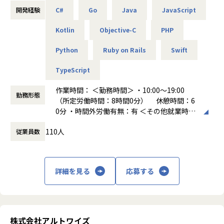
変更の範囲：会社の定める業務
・大手オークションサイトのサービス・ツール開発／PHP
開発経験
C#
Go
Java
JavaScript
・大手求人サイト／HTML、CSS、JQuery、Java
◤ーーーーーーーーーーーーーーーーー
Kotlin
Objective-C
PHP
・大手流通企業の受発注、基幹システム開発／Java
アルトワイズとは
・有名アニメのキャラクターAI対話アプリ開発／Unity、obj
ーーーーーーーーーーーーーーーーー◢
Python
Ruby on Rails
Swift
ective-C、AndroidJava
「全てのエンジニアをプロフェッショナルに」というミッシ
・クラウドサービス開発／Azure、AWS、GCP など
ョンを実現するために
TypeScript
「美しさ、賢さ、優しさ、楽しさを大切に」というビジョン
＼当社の特徴／
を掲げて取り組んでいます。
作業時間： ＜勤務時間＞ ・10:00～19:00
★明確な評価制度で努力が報われる環境を整備★
勤務形態
（所定労働時間：8時間0分） 休憩時間：6
エンジニア職位を9段階に分け、各職位に応じた年収・月
◤ーーーーーーーーーーーーーーーーーーーーーーーーーー
0分 ・時間外労働有無：有 ＜その他就業時間
給・スキル要件を全社員に公開。公正にスキルを判断し最大
ー
補足＞ ※エンジニアの平均残業時間は9時間
限給与に還元。案件単価の還元率は最大95%！プロジェクト
自由に 楽しく働きたいエンジニアが集う当社の魅力
110人
従業員数
働き方：
固定時間制（9時～18時、10時～19
内での役割が上がる際には、昇給タイミングを待たず直ちに
ーーーーーーーーーーーーーーーーーーーーーーーーーーー
時など）
昇給反映。
ー◢
時間外労働の有無： 有（月平均9時間～10時
間）
★心理的安全性を重視した組織で定着率は92％を実現★
◾️上場企業グループの安定基盤があるから、自由を実現！
詳細を見る
応募する
休憩時間： 60分
代表が心理的安全性アンバサダー協会の理事を務め、働く環
弊社は上場企業グループの一員として安定した経営基盤を持
境・コミュニケーション環境・自己実現を最優先に経営。社
つIT企業です。
員が安心して成長し、自らの夢や目標に向かってキャリアを
11期連続黒字化しており、社員数は2023年31名、2024年71
築ける環境。
名、2025年117名と毎年純増で成長を続けています。
株式会社アルトワイズ
グループ会社のプロジェクトカンパニーは売上⾼100億円規