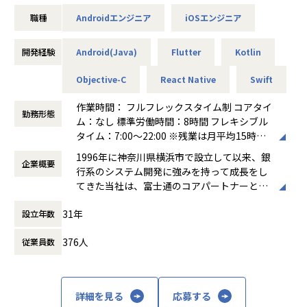
つ。
■お仕事内容
開発標準PCのメモリは最低32GB以上で入社のタイミングで
職種
Androidエンジニア
iOSエンジニア
様々なプロジェクトがございますので、
windowsとMacを選択していただけます。
ご経験内容を加味してプロジェクト先は決定いたします。
一人ひとりのエンジニアが求めるスペックを優先して環境面
開発経験
Android(Java)
Flutter
Kotlin
を整えます。
<プロジェクト事例>
社内で使うデュアルモニタ、他にも必要なソフト、ツールな
・某エネルギー系案件（Flutter）
Objective-C
React Native
Swift
どあれば、柔軟に利用できる環境です。
ユーザー1000万人ほどのコンシューマー向けのアプリを
品質・生産性の最大化確保はエンジニアにとって大切だと考
インフラ〜フロントまで一手に引き受け、今後のユーザー拡
作業時間： フルフレックスタイム制 コアタイ
勤務形態
えています。
大に耐えるための
ム：なし 標準労働時間：8時間 フレキシブル
性能改善や、ユーザー拡大のための様々な新規機能の提案や
タイム：7:00～22:00 ※残業は月平均15時間
▼フルフレックス×リモートワークのフレキシブルな働き方
開発を行っています。
程度です ※プロジェクト、繁忙期に応じて勤
1996年に神奈川県横浜市で設立して以来、銀
が可能
UI/UXの検討・提案から関わることができるため、ユーザー
企業概要
務時間が多少異なります ※少数（2％程度）
行系のシステム開発に強みを持って成長をし
と距離の近いところで仕事が可能です。
ですが、派遣契約のプロジェクトもあり、そ
てきた当社は、富士通のコアパートナーとし
【業務の変更の範囲】
社内では15〜20名ほどが関わる大型案件！
の際はフルフレックスの対象社員から外れる
て政府系金融機関のプロジェクトなどにも多
会社の定める範囲
形になります。派遣終了後に再度、フルフレ
31年
設立年数
数参画してきました。そこで得たノウハウを
ックス適応になります。
生かしつつお客様にとってよりベストエフォ
■当社の特徴
働き方：
フルフレックス制
376人
従業員数
ートなシステム・サービスのご提供をするた
▼プライム案件多数！
時間外労働の有無： 有（月平均14時間）
め、近年はPWA（Progressive Web Apps)や
グループ会社・SHIFTからの紹介等を通して案件を獲得。 数
休憩時間： 60分
Fintech、AIなど海外で利用されている先端
億円規模のビッグプロジェクトにも多数参画中。
技術の適用・R&D（研究開発）に力を注いで
やりがいを持って業務に取り組める環境です。
詳細を見る
応募する
います。2019年にSHIFTグループへと参画し