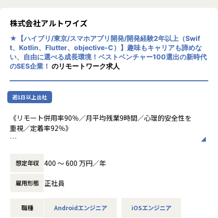
境・コミュニケーション環境・自己実現を最優先に経営。社
└有休取得率81％
分で選べるエンジニア人生を！
員が安心して成長し、自らの夢や目標に向かってキャリアを
└前給保証：転職時の不安を軽減
あなたのご経験やキャリアプランをヒアリングし、年間約70
築ける環境。
株式会社アルトワイズ
└副業可能
万の案件からご希望に沿う20～30件の案件を提案いたしま
└社内での仲間づくり：趣味やペット情報を共有するSlac
★【ハイブリ/東京/スマホアプリ開発/開発経験2年以上（Swif
す。
★エンジニアファーストな働き方★
kのチャンネル、ゲーム部、社員旅行、大忘年会 など
t、Kotlin、Flutter、objective-C）】趣味もキャリアも諦めな
その中から「面白そう」「身につけたいスキルに繋がる」と
リモート併用率90％、月平均残業9時間。会社としてもお客
└エンジニアサクセス本部：技術やエンジニア市場に精通
い、自由に選べる成長環境！ベストベンチャー100選出の新時代
感じる案件を、ご自身で選んで頂きます。
様と調整し、残業を最小限にコントロール。
した社員が一人ひとりのキャリアに伴走。今の業務が将来に
のSES企業！
のリモートワーク求人
技術スペシャリストとしてのキャリアパスも選択できます。
どうつながるのか、次に何を経験すべきかを明確にし、目的
大手企業の上流工程案件やリモート案件もあり、自由度高く
★「楽しみながらスキルアップできる」カルチャー★
と納得感を持って成長できる環境を整えています。
成長できます。
趣味やプライベートの充実が仕事の質を高めると考え、趣味
└社内での仲間づくり：趣味やペット情報を共有するSlac
週1日以上出社
手当・趣味休暇などユニークな制度を用意。
kのチャンネル、ゲーム部、社員旅行、大忘年会 など
＜プロジェクトの一例＞
《リモート併用率90％／月平均残業9時間／心理的安全性を
・大手エンタメ系企業のサービスシステム開発
★選べるキャリアパス／案件選択制度★
◾️入社者の声
重視／定着率92％》
・大手鉄道企業のシステム開発
現在、6万件以上／年間70万件以上のプロジェクトから自由
「今まで開発しか経験出来ず、詳細設計の経験を積みたいと
・大手マスメディアの環境構築・開発・検証
に選択可（1人に対して10～20の案件を紹介）TL、PL、PM
思っていたのですが、アルトワイズに入社して詳細設計も経
■業務内容：
・大手不動産企業のクラウドサービス開発
などのポジションなど希望できます！
験出来るようになったので嬉しいです！」
配車アプリやアニメキャラクターAI対話アプリなど様々なア
・大規模都市開発に関するビッグデータ分析システム開発
400 〜 600 万円／年
想定年収
「基本設計や概要設計も経験出来るようなりました！」
プリ開発に携わることが出来る、アプリ開発エンジニアのポ
・スマホ向け配車アプリ開発
変更の範囲：会社の定める業務
「メンバーのマネジメントも経験出来ています！」
ジションです。プログラミングのスキルを向上させながら、
正社員
雇用形態
「エンジニア同士でスキルの話が気軽にできるようになりま
上流工程にもエンジニアの経験や希望を基に柔軟にチャレン
◾️プライベートを充実させるための福利厚生制度
した」
ジできます！
クリエイティブなエンジニアリングに必要な感性/アート脳
◤ーーーーーーーーーーーーーーーーー
「社員同士でする趣味の話が楽しい」
職種
Androidエンジニア
iOSエンジニア
（右脳）を育むためにユニークな福利厚生制度を導入してい
アルトワイズとは