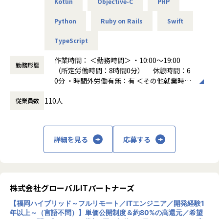
★エンジニアが、自分のしたい仕事を選べるという点が強み
Kotlin
Objective-C
PHP
(2)多彩な福利厚生制度の構築
◤ーーーーーーーーーーーーーーーーー
・AERA.dotとYahoo!Newsで社員旅行が掲載
案件のラインアップも大事にしていて、さまざまな業界・ポ
◾️プライベートを充実させるための福利厚生制度
趣味手当、趣味休暇、アート手当、Well-being手当、スキル
アルトワイズとは
・TOKYO MXで社員旅行が報道
Python
Ruby on Rails
Swift
ジションの案件を保有しています。
クリエイティブなエンジニアリングに必要な感性/アート脳
アップ手当、社員旅行、など、全24個。任意参加のイベント
ーーーーーーーーーーーーーーーーー◢
・日本経済新聞の朝刊 ビジネス面で趣味休暇が掲載
（右脳）を育むためにユニークな福利厚生制度を導入してい
150回開催/年。
「全てのエンジニアをプロフェッショナルに」というミッシ
・BSテレ東のNIKKEI NEWS NEXTで趣味休暇が報道
TypeScript
★評価制度は9段階で完全公開
ます。
ョンを実現するために
役割が上がれば、昇給時期を待たずに即反映されるため「成
趣味手当や趣味休暇・アート手当・パワースポット手当・匠
(3)働きやすい環境
「美しさ、賢さ、優しさ、楽しさを大切に」というビジョン
作業時間： ＜勤務時間＞ ・10:00～19:00
■業績
長＝年収アップ」を実感できます。また、各職位ごとに役職
手当・ご当地手当などで、これらの手当を活用することで感
平均残業9時間/月、リモート併用率90%
勤務形態
を掲げて取り組んでいます。
（所定労働時間：8時間0分） 休憩時間：6
2023年06月期実績 6億8,188万円
の定義と年収/月収をまとめた給与テーブルを社内に開示して
性を磨きアート脳を育んでいます。
─ 経営者として、一番大切にしていること、常に心がけてい
0分 ・時間外労働有無：有 ＜その他就業時間
2024年12月期実績 10億2,431万円
おり、自分が将来なりたい職位ではどのくらいの報酬になる
ることを教えて下さい。
◤ーーーーーーーーーーーーーーーーーーーーーーーーーー
補足＞ ※エンジニアの平均残業時間は9時間
2025年12月期見込 12億8,488万円
か分かるため中長期視点で安心してキャリアやスキルを身に
◾️納得の報酬体系：「エンジニアの能力が上がったのに、給
ー
110人
従業員数
働き方：
固定時間制（9時～18時、10時～19
つけることが出来ます。
与が下がるのは理不尽」と考え、スキルレベルに応じた公正
▼アルトワイズの経営として
自由に 楽しく働きたいエンジニアが集う当社の魅力
時など）
＜ベストベンチャー100の記事内容＞
な評価制度を導入。前給保証に加え、給与還元率は最大8
私も元々エンジニアでしたので、エンジニアが自主的に責任
ーーーーーーーーーーーーーーーーーーーーーーーーーーー
時間外労働の有無： 有（月平均9時間～10時
https://best100.v-tsushin.jp/company/artwize/
★様々なユニークな福利厚生制度を完備！
5％。努力がダイレクトに収入へ反映される透明性の高い仕
感をもって周りの人とチーミングしながら質の高いシステム
ー◢
間）
全てのエンジニアをプロフェッショナルに
ゲームや音楽ライブなど趣味のために使った金額を補助する
組みです。
開発を行えるような環境を創ることを大切にしています。
詳細を見る
応募する
休憩時間： 60分
株式会社アルトワイズ 代表取締役 向井 崇泰
「趣味手当」、資格を取得したらお祝い金を支給する「資格
また、部活や社員旅行や各種イベント、チームリーダー制、
◾️上場企業グループの安定基盤があるから、自由を実現！
手当」。その他にも他社にはおそらく無いような手当がたく
◾️その他の制度&取り組み
1on1制度などでコミュニケーションの活性化することと心
弊社は上場企業グループの一員として安定した経営基盤を持
─ 御社の事業内容を教えて下さい。
さん存在しています。
└平均残業時間：9時間
理的安全性の醸成を大切にしています。
つIT企業です。
メインとしてSES事業を展開しており、業界や問わず、様々
└定着率：92%
11期連続黒字化しており、社員数は2023年31名、2024年71
なクライアントのニーズに応えています。
■プロジェクト例
└有休取得率81％
▼経営者として
株式会社グローバルITパートナーズ
名、2025年117名と毎年純増で成長を続けています。
クライアント数は1,300社を超え、案件は月間で7万件ほど頂
・通信、メディア、不動産、インフラ、エンタメ業界など
└前給保証：転職時の不安を軽減
山本五十六氏の「やってみせ、言って聞かせて、させてみ
グループ会社のプロジェクトカンパニーは売上⾼100億円規
【福岡ハイブリッド～フルリモート／ITエンジニア／開発経験1
いています。SES交流会を自社で開催しており、毎回100名ほ
・Java/PHP/C# を中心としたWebシステム開発が得意で評価
└副業可能
て、ほめてやらねば人は動かじ」が座右の銘。社長として常
模以上の⼤⼿企業からの売上⾼が全社売上⾼の80%以上を占
年以上～（言語不問）】単価公開制度＆約80%の高還元／希望
どの参加者が集まり、リレーションを構築しています。
いただいています
└社内での仲間づくり：趣味やペット情報を共有するSlac
に率先垂範する姿勢を大切にし。性善説を大切にしながら