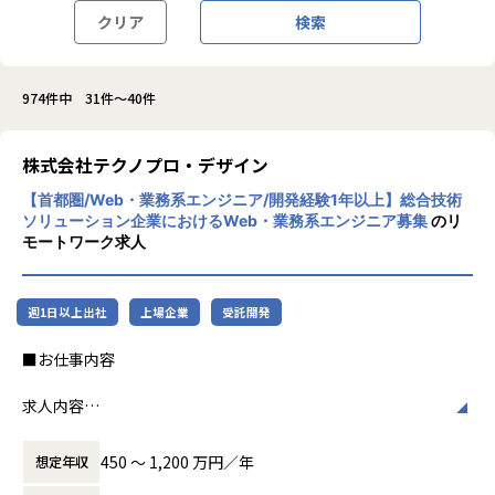
クリア
検索
974件中 31件～40件
株式会社テクノプロ・デザイン
【首都圏/Web・業務系エンジニア/開発経験1年以上】総合技術
ソリューション企業におけるWeb・業務系エンジニア募集
のリ
モートワーク求人
週1日以上出社
上場企業
受託開発
■お仕事内容
求人内容
★人材サービス型AWS認定パートナー★
https://partners.amazonaws.com/jp/partners/0010L000
450 〜 1,200 万円／年
想定年収
01pBdhbQAC/TechnoPro,%20Inc