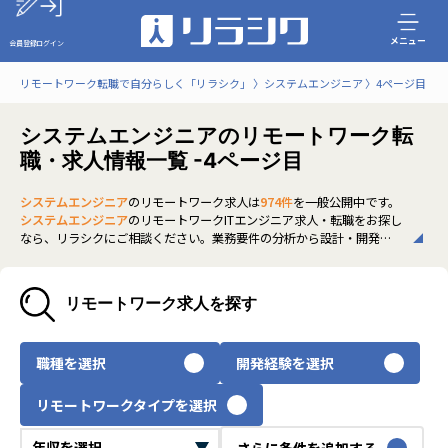
メニュー
会員登録
ログイン
リモートワーク転職で自分らしく「リラシク」
システムエンジニア
4ページ目
システムエンジニアのリモートワーク転
職・求人情報一覧 -4ページ目
システムエンジニア
のリモートワーク求人は
974件
を一般公開中です。
システムエンジニア
のリモートワークITエンジニア求人・転職をお探し
なら、リラシクにご相談ください。業務要件の分析から設計・開発ま
で一貫して対応できるスキルが評価され、上流工程経験がある方に人
気です。非公開求人も多く、スキルや働き方に合った理想のキャリアを
実現できます。ぜひご登録のうえ、担当エージェントまでお気軽にお問
リモートワーク求人を探す
い合わせください。
いち早く、多くの選択肢から
システムエンジニア
のリモートワーク求
人を選びたい方は、30秒で完結する無料の
会員登録
へお進みくださ
職種を選択
開発経験を選択
い。
リモートワークタイプを選択
さらに条件を追加する