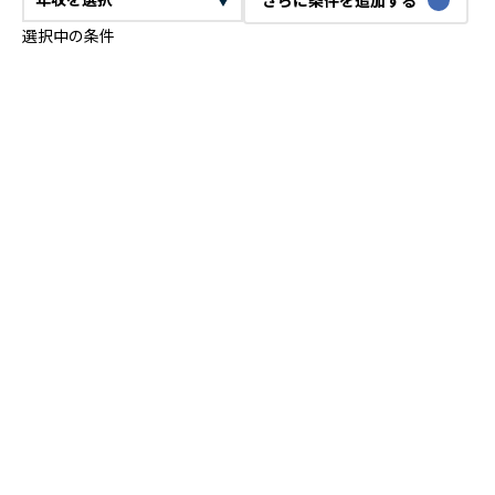
選択中の条件
CTO
VPoE
テックリード
ITコンサルタント
ITアーキテクト
プロジェクトマネージャー
プロダクトマネージャー
スクラムマスター