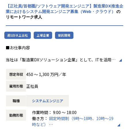
５．ライフワークバランスが取りやすいです。
者集団として価値提供を行うために、エンジ
自社研修以外にもUdemyやAidemyなどの外部e-Learningの
【正社員/首都圏/ソフトウェア開発エンジニア】製造業DX推進企
ニアが生涯活躍できる環境を考え事業運営を
コンテンツも会社負担でご利用いただけます。
業におけるシステム開発エンジニア募集（Web・クラウド）
の
【働く環境】
行っています。
技術研修数：1,092研修
リモートワーク求人
リーディングカンパニーとして業界価値を高めるために、
ヒューマン&ビジネス系研修：155研修
そして、エンジニアの選択肢が多い働きやすい職場環境をつ
《これまでに研修を受講したエンジニアは97,492名》
くるために、様々な取り組みを行っています。
階層別、職能別、目的・課題別の研修プログラムを200種以
週1日以上出社
上場企業
受託開発
例えば、技術コンサルティング業務のさらなる強化。これに
上用意しており、いつでも学ぶことができます。
より抜本的な収益構造改善による給与水準の向上や、
さらに、技術研修事業を手がけるグループ会社が運営する、
■お仕事内容
エンジニアが安定的に強みを磨き続ける環境づくりができる
全国60校以上の外部スクールも活用OK！多様なニーズに対
のです。
応しています。
当社は「製造業DXソリューション企業」として、ITを活用し
現在53歳の現役エンジニアとしてプロジェクトを統括する社
その他にもさまざまなプログラムを用意しております。
た製造業の生産性向上のためのDX推進にフォーカスした事業
員などからも「人生を通して徹底的に技術を磨くことができ
を行っています。
る環境」との声が上がっています。
【業務の変更の範囲】
450 〜 1,300 万円／年
想定年収
自社内にコンサルタント、アーキテクト、PM/PLをはじめと
また、社員の夢を実現まで応援する「自己実現委員会」など
会社の定める業務
する開発チームを擁し、顧客の企画構想から開発、導入まで
の独自の研修制度や、
正社員
雇用形態
一気通貫で行える体制を整えています。
そもそもの生き方から共に考え、悩み、最適なキャリアを描
特に当社はITエンジニア、ハードウェアエンジニア、AI/デー
く風土があり、人がいます。
職種
システムエンジニア
タサイエンティスト計8,000名以上が在籍しており、自社開
技術を育てる技術が、テクノプロ・デザイン社には溢れてい
発センターを軸にして多彩な技術を組み合わせた一括開発が
ます。
作業時間： 9:00 ～ 18:00
可能となっています。
勤務形態
働き方：
固定時間制（9時～18時、10時～19
こうした技術を軸とした顧客伴走型の課題解決ビジネスや自
【豊富な研修制度】
時など）
社開発技術の提案型開発をさらに強化するため、多くのエン
自社研修以外にもUdemyやAidemyなどの外部e-Learningの