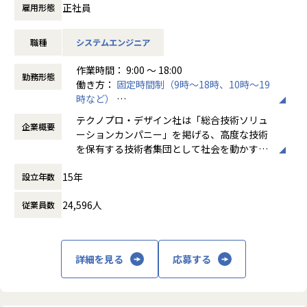
正社員
雇用形態
【主要取引先】
デンソー、三菱電機、本田技研工業、日立製作所、
職種
システムエンジニア
SUBARU、ソニー、NEC、富士通、日産自動車、トヨタ
※敬称略
作業時間： 9:00 ～ 18:00
勤務形態
働き方：
固定時間制（9時～18時、10時～19
【具体的には】
時など）
取引先は全国の大手企業など800社以上ございます。
時間外労働の有無： 有（月平均20時間）
弊社とプライム契約を結んでいる、大手メーカーやSIerに
テクノプロ・デザイン社は「総合技術ソリュ
企業概要
休憩時間： 60分
て、ソフトウェア開発（AI、 IoT、アプリ、画像処理、クラ
ーションカンパニー」を掲げる、高度な技術
ウド、WEB、組込）業務をご担当いただきます。
を保有する技術者集団として社会を動かすこ
AI、IoT、画像処理の案件も多く、最先端の技術領域の業務
とを志し、活動しています。
をご担当いただきます。
15年
設立年数
※経験や希望に応じて案件を決定いたします。
ビジネスモデルはアウトソーシング領域全域
24,596人
従業員数
に渡ります。いわゆる技術者派遣と呼ばれ
ユニットと呼ばれるチーム単位で取組んでいきます。
る、クライアント先に当社の技術者が出向す
テクノプロデザインのエンジニアで最大20数名規模で構成さ
る事業だけではなく、請負や受託と呼ばれる
れたプロジェクトもございます。
働く場所に関わらない事業支援や最新技術を
詳細を見る
応募する
経験・スキルにより、PL、PMとして活躍いただくことも想
用いた研究開発などを行っています。
定しています。
加速度的に技術革新が進む現代社会。開発サ
【業務内容事例】
イクルの短期化、製品開発の多角化や上流工