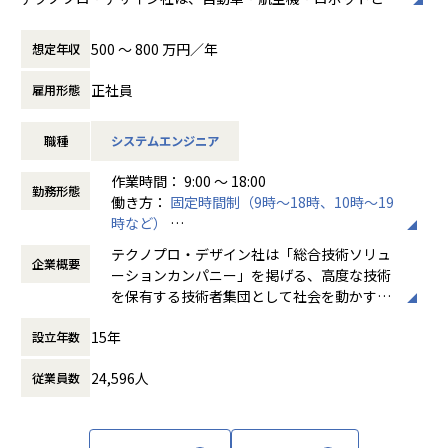
ったモノづくりやIT領域の開発を高度な技術で支援するプロ
フェッショナル集団です。
500 〜 800 万円／年
想定年収
設計・開発・解析などの上流工程に携わるチャンスが豊富に
あり、市場価値の高いエンジニアとして成長・活躍できる環
正社員
雇用形態
境が整っています。
シミュレーションやAIといったニーズの高い領域にも挑戦で
職種
システムエンジニア
き、技術者としての幅を広げながら、ものづくりの現場
で“手応えのある仕事”に取り組める環境です。
作業時間： 9:00 ～ 18:00
勤務形態
働き方：
固定時間制（9時～18時、10時～19
当社のお客さま（医療機器/産業用装置等の大手メーカー）の
時など）
開発現場で、システム制御エンジニアとして、自動運転シス
時間外労働の有無： 有（月平均20時間）
テムの開発に従事していただきます。
テクノプロ・デザイン社は「総合技術ソリュ
企業概要
休憩時間： 60分
ーションカンパニー」を掲げる、高度な技術
【業務内容】
を保有する技術者集団として社会を動かすこ
検査装置の制御ソフト設計
とを志し、活動しています。
・仕様設計業務
15年
設立年数
・詳細設計（コーディング）
ビジネスモデルはアウトソーシング領域全域
・デバッグ
24,596人
従業員数
に渡ります。いわゆる技術者派遣と呼ばれ
・テスト結果報告まとめ
る、クライアント先に当社の技術者が出向す
・ドキュメント作成（設計書、仕様書、テスト結果報告書、
る事業だけではなく、請負や受託と呼ばれる
各種法規対応）
働く場所に関わらない事業支援や最新技術を