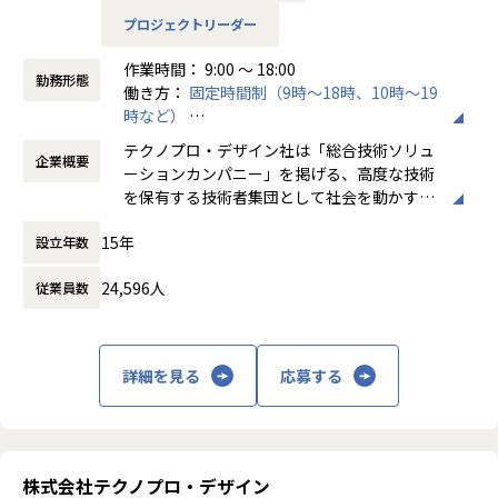
取引先は全国の大手企業など800社以上ございます。
４．各々の技術力の成長ができる環境です。
プロジェクトリーダー
弊社とプライム契約を結んでいる、大手メーカーやSIerに
５．ライフワークバランスが取りやすいです。
て、ソフトウェア開発（AI、 IoT、アプリ、画像処理、クラ
作業時間： 9:00 ～ 18:00
ウ
【働く環境】
勤務形態
働き方：
固定時間制（9時～18時、10時～19
ド、WEB、組込）業務をご担当いただきます。
リーディングカンパニーとして業界価値を高めるために、そ
時など）
AI、IoT、画像処理の案件も多く、最先端の技術領域の業務
して、エンジニアの選択肢が多い働きやすい職場環境をつく
時間外労働の有無： 有（月平均20時間）
をご担当いただきます。
テクノプロ・デザイン社は「総合技術ソリュ
るために、様々な取り組みを行っています。
企業概要
休憩時間： 60分
※経験や希望に応じて案件を決定いたします。
ーションカンパニー」を掲げる、高度な技術
例えば、技術コンサルティング業務のさらなる強化。これに
を保有する技術者集団として社会を動かすこ
より抜本的な収益構造改善による給与水準の向上や、エンジ
ユニットと呼ばれるチーム単位で取組んでいきます。
とを志し、活動しています。
ニアが安定的に強みを磨き続ける環境づくりができるので
15年
テクノプロデザインのエンジニアで最大20数名規模で構成さ
設立年数
す。
れたプロジェクトもございます。
ビジネスモデルはアウトソーシング領域全域
現在53歳の現役エンジニアとしてプロジェクトを統括する社
24,596人
従業員数
経験・スキルにより、PL、PMとして活躍いただくことも想
に渡ります。いわゆる技術者派遣と呼ばれ
員などからも「人生を通して徹底的に技術を磨くことができ
定しています。
る、クライアント先に当社の技術者が出向す
る環境」との声が上がっています。
る事業だけではなく、請負や受託と呼ばれる
また、社員の夢を実現まで応援する「自己実現委員会」など
【テクノプロ・デザイン社でのやりがい】
働く場所に関わらない事業支援や最新技術を
の独自の研修制度や、そもそもの生き方から共に考え、悩
詳細を見る
応募する
１．話題性の高いモノづくりに携わることができます。
用いた研究開発などを行っています。
み、最適なキャリアを描く風土があり、人がいます。
２．PJによっては、白紙の段階から構想をもとに要件設定が
技術を育てる技術が、テクノプロ・デザイン社には溢れてい
できます。
加速度的に技術革新が進む現代社会。開発サ
ます。
３．様々な技術を試せる環境で働くことができます。
イクルの短期化、製品開発の多角化や上流工
４．各々の技術力の成長ができる環境です。
程プロジェクトの増加といった世の中で技術
【豊富な研修制度】
株式会社テクノプロ・デザイン