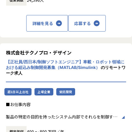
に渡ります。いわゆる技術者派遣と呼ばれ
また、社員の夢を実現まで応援する「自己実現委員会」など
を築いております。AI・IoT・DXの活用が急速に進む中で、
る、クライアント先に当社の技術者が出向す
の独自の研修制度や、
電子回路の高性能化も強くまめられています。経験が浅い方
る事業だけではなく、請負や受託と呼ばれる
そもそもの生き方から共に考え、悩み、最適なキャリアを描
でもOJTを通して教いたしますので、ご活躍いただけるやる
働く場所に関わらない事業支援や最新技術を
詳細を見る
応募する
く風土があり、人がいます。
気のある方を募集いたします。
用いた研究開発などを行っています。
技術を育てる技術が、テクノプロ・デザイン社には溢れてい
テクノプロ・デザイン社について
ます。
当社は年間売上が1,600億円を超える国内最大の技術ソリュ
加速度的に技術革新が進む現代社会。開発サ
ーション企業・テクノプログループを差引する中核企業で
イクルの短期化、製品開発の多角化や上流工
【豊富な研修制度】
す。テクノプロ・デザイン社では7,000名を超えるエンジニ
程プロジェクトの増加といった世の中で技術
株式会社テクノプロ・デザイン
自社研修以外にもUdemyやAidemyなどの外部e-Learningの
アが上場企業を中心にソリューションサービスを提供してい
者集団として価値提供を行うために、エンジ
コンテンツも会社負担でご利用いただけます。
ます。
【正社員/西日本/制御ソフトエンジニア】車載・ロボット領域に
ニアが生涯活躍できる環境を考え事業運営を
技術研修数：1,092研修
おける組込み制御開発募集（MATLAB/Simulink）
のリモートワ
行っています。
ヒューマン&ビジネス系研修：155研修
ーク求人
【業務の変更の範囲】
《これまでに研修を受講したエンジニアは97,492名》
会社の定める業務
階層別、職能別、目的・課題別の研修プログラムを200種以
上用意しており、
週1日以上出社
上場企業
受託開発
いつでも学ぶことができます。
さらに、技術研修事業を手がけるグループ会社が運営する、
■お仕事内容
全国60校以上の外部スクールも活用OK！多様なニーズに対
応しています。
製品の特定の目的を持ったシステム内部でそれらを制御する
その他にもさまざまなプログラムを用意しております。
ために組み込まれている専用のコンピューターシステム
の開発に携わっていただきます。
400 〜 800 万円／年
想定年収