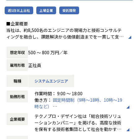
週1日以上出社
上場企業
受託開発
■企業概要
当社は、約8,500名のエンジニアの現場力と技術コンサルテ
ィングを融合し、課題解決から価値創造までを一貫して支援
する総合技術ソリューションカンパニーです。
輸送用機器、産業用機械、精密機器、電子部品、医療機器な
500 〜 800 万円／年
想定年収
ど幅広い業界において、多様なプロジェクトからエンジニア
が高度な技術経験を積むことのできる環境を提供していま
正社員
雇用形態
す。
さらに、体系的な教育・研修制度を通じて先端技術の習得を
職種
システムエンジニア
促進し、エンジニア一人ひとりの専門性向上と高付加価値化
を実現しています。
作業時間： 9:00 ～ 18:00
勤務形態
働き方：
固定時間制（9時～18時、10時～19
■お仕事内容
時など）
時間外労働の有無： 有（月平均20時間）
テクノプロ・デザイン社は、自動車・航空機・ロボットとい
テクノプロ・デザイン社は「総合技術ソリュ
企業概要
休憩時間： 60分
ったモノづくりやIT領域の開発を高度な技術で支援するプロ
ーションカンパニー」を掲げる、高度な技術
フェッショナル集団です。
を保有する技術者集団として社会を動かすこ
設計・開発・解析などの上流工程に携わるチャンスが豊富に
とを志し、活動しています。