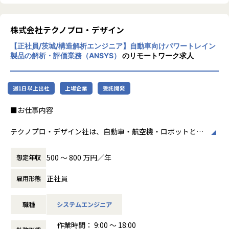
を実現しています。
加速度的に技術革新が進む現代社会。開発サ
イクルの短期化、製品開発の多角化や上流工
【業務の変更の範囲】
程プロジェクトの増加といった世の中で技術
株式会社テクノプロ・デザイン
会社の定める業務
者集団として価値提供を行うために、エンジ
【正社員/茨城/構造解析エンジニア】自動車向けパワートレイン
ニアが生涯活躍できる環境を考え事業運営を
製品の解析・評価業務（ANSYS）
のリモートワーク求人
行っています。
週1日以上出社
上場企業
受託開発
■お仕事内容
テクノプロ・デザイン社は、自動車・航空機・ロボットとい
ったモノづくりやIT領域の開発を高度な技術で支援するプロ
フェッショナル集団です。
500 〜 800 万円／年
想定年収
設計・開発・解析などの上流工程に携わるチャンスが豊富に
あり、市場価値の高いエンジニアとして成長・活躍できる環
正社員
雇用形態
境が整っています。
シミュレーションやAIといったニーズの高い領域にも挑戦で
職種
システムエンジニア
き、技術者としての幅を広げながら、ものづくりの現場
で“手応えのある仕事”に取り組める環境です。
作業時間： 9:00 ～ 18:00