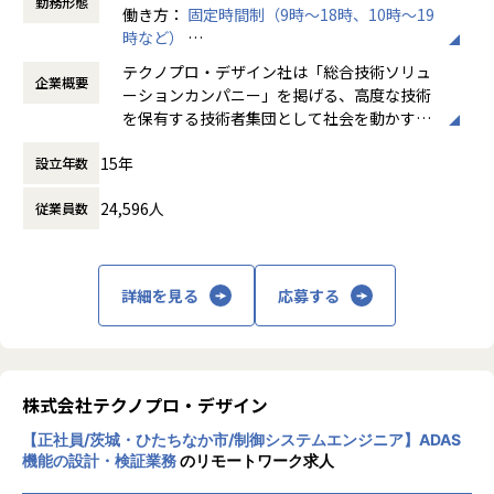
勤務形態
働き方：
固定時間制（9時～18時、10時～19
当社のお客さま（自動車/自動車部品/産業用装置等の大手メ
時など）
ーカー）の開発現場で、システム制御エンジニアとして、自
時間外労働の有無： 有（月平均20時間）
動運転システムの開発に従事していただきます。
テクノプロ・デザイン社は「総合技術ソリュ
企業概要
休憩時間： 60分
ーションカンパニー」を掲げる、高度な技術
【業務内容】
を保有する技術者集団として社会を動かすこ
・SolidWorksなどCADソフトを使って、モデルの修正や作成
とを志し、活動しています。
を実施。
15年
設立年数
・CADモデルを用いて、ANSYSなどの解析ソフトによる構造
ビジネスモデルはアウトソーシング領域全域
解析を実施。
24,596人
従業員数
に渡ります。いわゆる技術者派遣と呼ばれ
・解析結果、各種実験結果などのデータを、Excelなどのソ
る、クライアント先に当社の技術者が出向す
フトで整理。
る事業だけではなく、請負や受託と呼ばれる
・製品規格文書の内容整理。
働く場所に関わらない事業支援や最新技術を
詳細を見る
応募する
用いた研究開発などを行っています。
【業務の変更の範囲】
会社の定める業務
加速度的に技術革新が進む現代社会。開発サ
イクルの短期化、製品開発の多角化や上流工
程プロジェクトの増加といった世の中で技術
株式会社テクノプロ・デザイン
者集団として価値提供を行うために、エンジ
【正社員/茨城・ひたちなか市/制御システムエンジニア】ADAS
ニアが生涯活躍できる環境を考え事業運営を
機能の設計・検証業務
のリモートワーク求人
行っています。