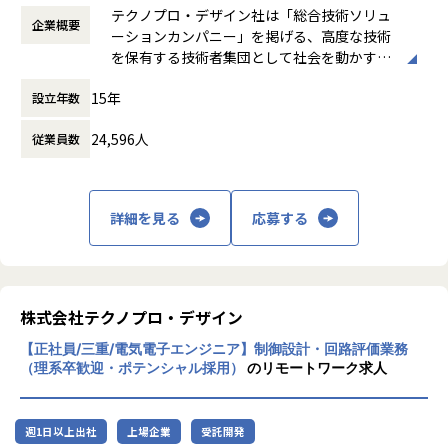
時間外労働の有無： 有（月平均20時間）
ジニアを求めております。
テクノプロ・デザイン社は「総合技術ソリュ
コンテンツも会社負担でご利用いただけます。
企業概要
休憩時間： 60分
また当社はメーカーや自社サービス開発企業との取引が85%
ーションカンパニー」を掲げる、高度な技術
技術研修数：1,092研修
を超えています。そのため「発注側」の立場で能力を発揮い
を保有する技術者集団として社会を動かすこ
ヒューマン&ビジネス系研修：155研修
ただくことも可能です。
とを志し、活動しています。
《これまでに研修を受講したエンジニアは97,492名》
15年
設立年数
階層別、職能別、目的・課題別の研修プログラムを200種以
【主要取引先】
ビジネスモデルはアウトソーシング領域全域
上用意しており、
デンソー、三菱電機、本田技研工業、日立製作所、
24,596人
従業員数
に渡ります。いわゆる技術者派遣と呼ばれ
いつでも学ぶことができます。
SUBARU、ソニー、NEC、富士通、日産自動車、トヨタ
る、クライアント先に当社の技術者が出向す
さらに、技術研修事業を手がけるグループ会社が運営する、
※敬称略
る事業だけではなく、請負や受託と呼ばれる
全国60校以上の外部スクールも活用OK！多様なニーズに対
働く場所に関わらない事業支援や最新技術を
応しています。
詳細を見る
応募する
【業務内容】
用いた研究開発などを行っています。
その他にもさまざまなプログラムを用意しております。
弊社とプライム契約を結んでいる、大手メーカーやSIerに
て、ソフトウェア開発（AI、 IoT、アプリ、画像処理、クラ
加速度的に技術革新が進む現代社会。開発サ
【業務の変更の範囲】
ウドシステム、Web）業務をご担当いただきます。
イクルの短期化、製品開発の多角化や上流工
会社の定める業務
AI、IoT、画像処理の案件も多く、最先端の技術領域の業務
程プロジェクトの増加といった世の中で技術
株式会社テクノプロ・デザイン
をご担当いただきます。
者集団として価値提供を行うために、エンジ
※経験や希望に応じて案件を決定いたします。
【正社員/三重/電気電子エンジニア】制御設計・回路評価業務
ニアが生涯活躍できる環境を考え事業運営を
（理系卒歓迎・ポテンシャル採用）
のリモートワーク求人
行っています。
ユニットと呼ばれるチーム単位で取組んでいきます。
テクノプロデザインのエンジニアで最大20数名規模で構成さ
れたプロジェクトもございます。
週1日以上出社
上場企業
受託開発