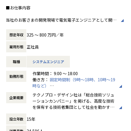
経験・スキルにより、PL、PMとして活躍いただくことも想
定しています。
■お仕事内容
【テクノプロ・デザイン社でのやりがい】
当社のお客さまの開発現場で電気電子エンジニアとして開発
１．話題性の高いモノづくりに携わることができます。
業務に従事していただきます。
２．PJによっては、白紙の段階から構想をもとに要件設定が
325 〜 800 万円／年
想定年収
できます。
■案件事例
３．様々な技術を試せる環境で働くことができます。
工場内設備の電気制御設計
正社員
雇用形態
４．各々の技術力の成長ができる環境です。
・設備の制御用のシーケンサのラダー設計
５．ライフワークバランスが取りやすいです。
・ベンダーとの製品制作に関する打ち合わせ等
職種
システムエンジニア
・バイヤーからの図面確認・修正
【働く環境】
・設計した製品の動作確認
作業時間： 9:00 ～ 18:00
リーディングカンパニーとして業界価値を高めるために、
勤務形態
働き方：
固定時間制（9時～18時、10時～19
そして、エンジニアの選択肢が多い働きやすい職場環境をつ
産業用インバータユニットの開発検証
時など）
くるために、様々な取り組みを行っています。
・制御回路（インバータ制御）の評価
時間外労働の有無： 有（月平均20時間）
例えば、技術コンサルティング業務のさらなる強化。これに
・温度環境、結器環境における倍頼性評価
テクノプロ・デザイン社は「総合技術ソリュ
企業概要
休憩時間： 60分
より抜本的な収益構造改善による給与水準の向上や、
・基板の立上げ試験
ーションカンパニー」を掲げる、高度な技術
エンジニアが安定的に強みを磨き続ける環境づくりができる
・仕様にもとづいた実機テスト
を保有する技術者集団として社会を動かすこ
のです。
とを志し、活動しています。
現在53歳の現役エンジニアとしてプロジェクトを統括する社
募集背景
15年
設立年数
員などからも「人生を通して徹底的に技術を磨くことができ
当社では、顧客基盤であるメーカーに対して、製品開発支援
ビジネスモデルはアウトソーシング領域全域
る環境」との声が上がっています。
と共に様々な課題解決を行うことができる独自のポジション
24,596人
従業員数