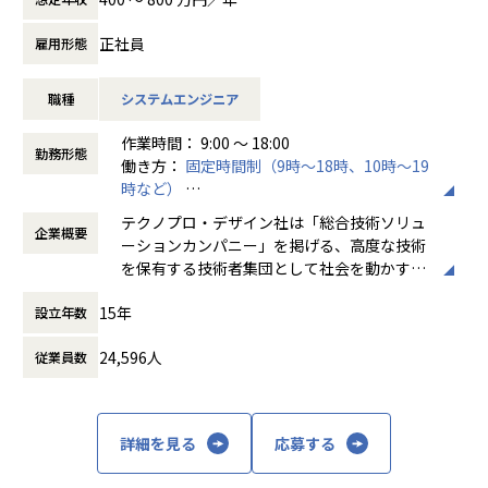
【業務の変更の範囲】
会社の定める業務
関われる製品・サービス
正社員
雇用形態
自動車（自動化/電動化）
ロボット
職種
システムエンジニア
医療機器
人工衛星
作業時間： 9:00 ～ 18:00
家電製品
勤務形態
働き方：
固定時間制（9時～18時、10時～19
携帯電話/デジタルカメラ
時など）
映像機器
時間外労働の有無： 有（月平均20時間）
太陽光発電システム etc…
テクノプロ・デザイン社は「総合技術ソリュ
企業概要
休憩時間： 60分
ーションカンパニー」を掲げる、高度な技術
会社についての詳細
を保有する技術者集団として社会を動かすこ
当社は、約8,500名のエンジニアの現場力と技術コンサルテ
とを志し、活動しています。
ィングを融合し、課題解決から価値創造までを一貫して支援
15年
設立年数
する総合技術ソリューションカンパニーです。
ビジネスモデルはアウトソーシング領域全域
輸送用機器、産業用機械、精密機器、電子部品、医療機器な
24,596人
従業員数
に渡ります。いわゆる技術者派遣と呼ばれ
ど幅広い業界において、多様なプロジェクトからエンジニア
る、クライアント先に当社の技術者が出向す
が高度な技術経験を積むことのできる環境を提供していま
る事業だけではなく、請負や受託と呼ばれる
す。
働く場所に関わらない事業支援や最新技術を
詳細を見る
応募する
さらに、体系的な教育・研修制度を通じて先端技術の習得を
用いた研究開発などを行っています。
促進し、エンジニア一人ひとりの専門性向上と高付加価値化