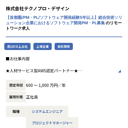
・産業用ロボット画像処理システムの設計・開発
程プロジェクトの増加といった世の中で技術
株式会社テクノプロ・デザイン
・点群処理技術を用いたアプリケーション開発
者集団として価値提供を行うために、エンジ
・AWSを活用したWebアプリケーション分析
【首都圏/PM・PL/ソフトウェア開発経験5年以上】総合技術ソリ
ニアが生涯活躍できる環境を考え事業運営を
・BtoB向けパッケージソフトウェアのUI/UX設計
ューション企業におけるソフトウェア開発PM・PL募集
のリモー
行っています。
トワーク求人
【PJによってはシステム構想から】
クライアントが考える構想を元に課題感を抽出、整理し、解
決するために、どのような方法で実現するか方針を定め取り
週1日以上出社
上場企業
受託開発
組んでいます。タスクの洗い出しや課題抽出・対応方針策
■お仕事内容
定・要求事項整理・評価など、構想フェーズから関わること
ができます。
★人材サービス型AWS認定パートナー★
https://partners.amazonaws.com/jp/partners/0010L000
【開発の進め方】
01pBdhbQAC/TechnoPro,%20Inc
PJによりますが、ウォーターフォール、アジャイル、スクラ
600 〜 1,000 万円／年
想定年収
ム開発で進めます。
【主要取引先】
正社員
雇用形態
デンソー、三菱電機、本田技研工業、日立製作所、
【テクノプロ・デザイン社でのやりがい】
SUBARU、ソニー、NEC、富士通、日産自動車、トヨタ
１．話題性の高いモノづくりに携わることができます。
職種
システムエンジニア
※敬称略
２．PJによっては、白紙の段階から構想をもとに要件設定が
できます。
プロジェクトマネージャー
【具体的には】
３．様々な技術を試せる環境で働くことができます。