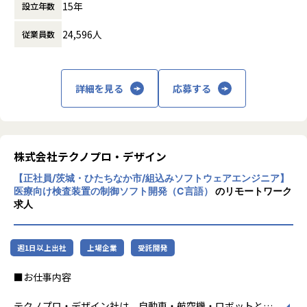
あり、市場価値の高いエンジニアとして成長・活躍できる環
15年
設立年数
境が整っています。
ビジネスモデルはアウトソーシング領域全域
シミュレーションやAIといったニーズの高い領域にも挑戦で
24,596人
従業員数
に渡ります。いわゆる技術者派遣と呼ばれ
き、技術者としての幅を広げながら、ものづくりの現場
る、クライアント先に当社の技術者が出向す
で“手応えのある仕事”に取り組める環境です。
る事業だけではなく、請負や受託と呼ばれる
働く場所に関わらない事業支援や最新技術を
詳細を見る
応募する
当社のお客さま（自動車/自動車部品/産業用装置等の大手メ
用いた研究開発などを行っています。
ーカー）の開発現場で、システム制御エンジニアとして、自
動運転システムの開発に従事していただきます。
加速度的に技術革新が進む現代社会。開発サ
イクルの短期化、製品開発の多角化や上流工
【業務内容】
程プロジェクトの増加といった世の中で技術
株式会社テクノプロ・デザイン
ADAS機能システム開発における設計・検証業務
者集団として価値提供を行うために、エンジ
・機能定義
【正社員/茨城・ひたちなか市/組込みソフトウェアエンジニア】
ニアが生涯活躍できる環境を考え事業運営を
・ロジック設計（MATLABによるロジック（システム）設計
医療向け検査装置の制御ソフト開発（C言語）
のリモートワーク
行っています。
求人
検討）
・モデルベース開発
・実機検証
週1日以上出社
上場企業
受託開発
【業務の変更の範囲】
■お仕事内容
会社の定める業務
テクノプロ・デザイン社は、自動車・航空機・ロボットとい