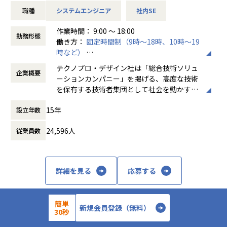
全国で8,000名を超えるエンジニアが様々な領域で顧客に伴
職種
システムエンジニア
社内SE
走し支援を行っています。
当社の品川支店の顧客であるグローバル医療機器メーカーか
作業時間： 9:00 ～ 18:00
ら、医療DXプロジェクトの拡大要請を受けました。
勤務形態
働き方：
固定時間制（9時～18時、10時～19
社会貢献度の高い領域で中長期で活躍することが可能です。
時など）
時間外労働の有無： 有（月平均20時間）
【プロジェクトの特徴】
テクノプロ・デザイン社は「総合技術ソリュ
企業概要
休憩時間： 60分
2026年1月現在、当該顧客のプロジェクトで22名が活躍して
ーションカンパニー」を掲げる、高度な技術
います。
を保有する技術者集団として社会を動かすこ
中には15年を超えて活躍するメンバーもおり、長期的に活躍
とを志し、活動しています。
することが可能な環境です。
15年
設立年数
高市政権で発表された【日本成長戦略における17の戦略分
ビジネスモデルはアウトソーシング領域全域
野】において、創薬・先進医療が掲げられており
24,596人
従業員数
に渡ります。いわゆる技術者派遣と呼ばれ
また経済安全保障上の重要性が高い技術である「国家戦略技
る、クライアント先に当社の技術者が出向す
術」には、バイオ・ヘルスケアが盛り込まれています。
る事業だけではなく、請負や受託と呼ばれる
先進国においては高齢化が、成長著しい国では医療の発展が
働く場所に関わらない事業支援や最新技術を
詳細を見る
応募する
見込まれており、社会貢献度の高さと成長性が両立している
用いた研究開発などを行っています。
プロジェクトに
携わることができるものと思います。
加速度的に技術革新が進む現代社会。開発サ
簡単
イクルの短期化、製品開発の多角化や上流工
新規会員登録（無料）
30秒
【業務内容例】
程プロジェクトの増加といった世の中で技術
株式会社テクノプロ・デザイン
１．医療情報システムの開発業務（クラウド活用Webシステ