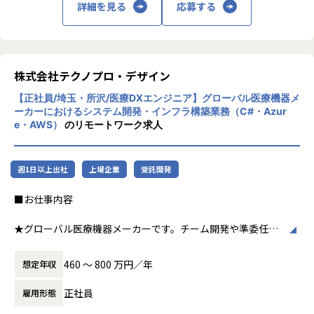
詳細を見る
応募する
用いた研究開発などを行っています。
【業務の変更の範囲】
会社の定める業務
加速度的に技術革新が進む現代社会。開発サ
イクルの短期化、製品開発の多角化や上流工
程プロジェクトの増加といった世の中で技術
株式会社テクノプロ・デザイン
者集団として価値提供を行うために、エンジ
【正社員/埼玉・所沢/医療DXエンジニア】グローバル医療機器メ
ニアが生涯活躍できる環境を考え事業運営を
ーカーにおけるシステム開発・インフラ構築業務（C#・Azur
行っています。
e・AWS）
のリモートワーク求人
週1日以上出社
上場企業
受託開発
■お仕事内容
★グローバル医療機器メーカーです。チーム開発や準委任契
約が増えています！
460 〜 800 万円／年
想定年収
テクノプロ・デザイン社は社会課題解決に向けて、IT企業や
メーカーに対し設計・開発領域を中心に技術支援を行う企業
正社員
雇用形態
です。