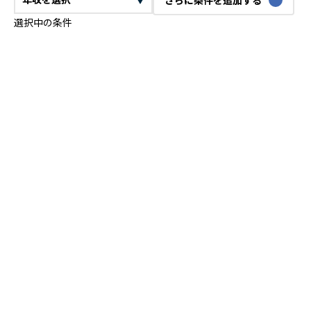
選択中の条件
CTO
VPoE
テックリード
ITコンサルタント
ITアーキテクト
プロジェクトマネージャー
プロダクトマネージャー
スクラムマスター