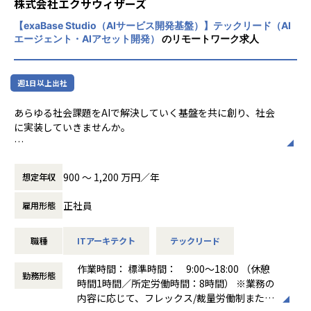
00社以上に利用されています。
株式会社エクサウィザーズ
「九州No.1のAIサービス会社」を目指し、スタートアップ的
に一気に50名規模の組織を立ち上げます。
【exaBase Studio（AIサービス開発基盤）】テックリード（AI
また、「技術立国日本を取り戻す」という設立趣意のもと、
初期メンバーならではの大きな裁量のもと、事業の方向性そ
エージェント・AIアセット開発）
のリモートワーク求人
2024年のインド進出を皮切りに、現在は韓国・台湾でも「Fi
のものを形作るポジションです。
ndy Team+」を展開しています。
企業成長の源泉であるソフトウェア開発において日本発のイ
週1日以上出社
ノベーションを増やし、世界市場で競争力を持つ日本のIT企
■当ポジションの魅力
業を1社でも多く生み出すことを目指し、まずは当社がグロ
・「九州No.1のAI会社」をゼロから作るファウンディングメ
あらゆる社会課題をAIで解決していく基盤を共に創り、社会
ーバルマーケットで通用する企業になることを企図していま
ンバーとしての裁量
に実装していきませんか。
す。
・コンサルタントと一体で動く組織で、ビジネスインパクト
を直接実感できる
■お仕事内容
【業務の変更の範囲】
・FDEからソリューションアーキテクト、PdM、EM、CTO
＜企業・事業概要＞
会社の規定に準ずる
900 〜 1,200 万円／年
想定年収
等への多様キャリアパス
私たちは「AIを用いた社会課題解決を通じて幸せな社会を実
現する」というミッションを掲げ、
正社員
雇用形態
少子高齢化社会における労働生産性向上の解決策として、独
■参考記事
自のAI技術やAIプラットフォームを活用した多種多様なサー
職種
ITアーキテクト
テックリード
AIプラットフォーム事業本部 インタビュー／AIプラットフォ
ビスの創出に取り組んでいます。
ーム「exaBase Studio」・AIサービス・AIソリューションの
当社は2016年に創業し、2021年11月に上場し業績は年々成
作業時間： 標準時間： 9:00～18:00 （休憩
3重奏で、AIエージェント時代の新たなビジネスモデルを築
長し続けています。
勤務形態
時間1時間／所定労働時間：8時間） ※業務の
く
特に2023年以降の生成AIの爆発的な普及も追い風となり、20
内容に応じて、フレックス/裁量労働制または
（https://insight.axc.ne.jp/article/company/6256/）
23年度の売り上げは約84億、