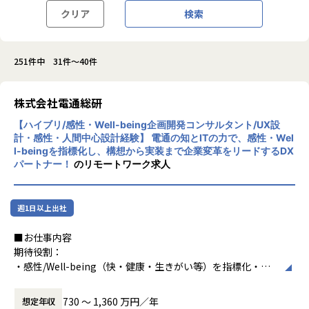
クリア
検索
251件中 31件～40件
株式会社電通総研
【ハイブリ/感性・Well-being企画開発コンサルタント/UX設
計・感性・人間中心設計経験】 電通の知とITの力で、感性・Wel
l-beingを指標化し、構想から実装まで企業変革をリードするDX
パートナー！
のリモートワーク求人
週1日以上出社
■お仕事内容
期待役割：
・感性/Well-being（快・健康・生きがい等）を指標化・定
量化し、企画・設計に使える形へ落とし込む
・コンセプト設計〜業務/開発プロセスの定義・改善まで推進
730 〜 1,360 万円／年
想定年収