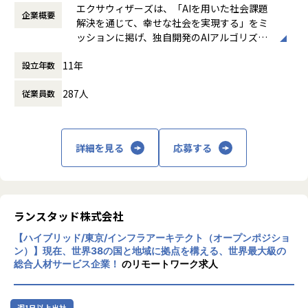
管理監督者としての勤務形態を適応 【フレッ
2024度は約100億円を目指しており、従業員は550名程度に
エクサウィザーズは、「AIを用いた社会課題
企業概要
クス制】 フレキシブルタイム：なし コアタイ
exaBase StudioでAI開発の壁を取り払う ― 誰もがDXを駆動
拡大しました。*
解決を通じて、幸せな社会を実現する」をミ
ム：10:00～16:00 標準労働時間：8時間 【専
できる未来の実現を目指して - 前編
参考：「Integrated Report 2024」「2024年3月期 第3四半
ッションに掲げ、独自開発のAIアルゴリズム
門業務型裁量労働制】 標準時間：9:00-19:00
（https://note.exawizards.com/n/n70e31e219ae5）
期 決算説明資料」、「2025年3月期第2四半期 決算説明資
と、様々な業界や業務に関する知見を組み合
（上記はみなし労働時間のため、開始と終わ
料」 より
11年
設立年数
わせたAIサービスを顧客及び事業提携先に開
りはいつでもOK） ※ご自身の最もパフォー
発・提供することで、多様な領域における社
マンスが上がる時間で仕事をしてください。
■企業・事業概要
今回のポジションでは、自社のAI開発プラットフォーム「ex
287人
従業員数
会課題の解決を図っております。
働き方：
フレックス制（コアタイムあり）
裁
私たちは「AIを用いた社会課題解決を通じて幸せな社会を実
aBase Studio」上で利用されるRAGテンプレートを開発・運
量労働制
現する」というミッションを掲げ、少子高齢化社会における
用を担うチームに所属し、
時間外労働の有無： 有（月平均10時間）
労働生産性向上の解決策として、
開発ロードマップの策定やアーキテクチャ設計を中心に担当
休憩時間： 60分
詳細を見る
応募する
独自のAI技術やAIプラットフォームを活用した多種多様なサ
いただく予定です。
ービスの創出に取り組んでいます。
当社は2016年に創業し、2021年11月に上場し業績は年々成
＜業務内容＞
長し続けています。
exaBase Studio上で利用されるRAGテンプレートおよびAIエ
特に2023年以降の生成AIやAIエージェントの爆発的な普及も
ージェントの技術的なビジョンや開発ロードマップを作成
ランスタッド株式会社
追い風となり、2024年度の売り上げは約98億、従業員は600
し、
名程度に拡大しました。*
マーケットや顧客のニーズに応える最適なアーキテクチャ設
【ハイブリッド/東京/インフラアーキテクト（オープンポジショ
参考：「2025年3月期通期 決算説明資料」より
計をリードいただきます。
ン）】現在、世界38の国と地域に拠点を構える、世界最大級の
総合人材サービス企業！
のリモートワーク求人
（AIエージェントやアセット開発 ＝ スタートアップでマルチ
プロダクトや新規機能を量産していくような開発イメージが
■AIプラットフォーム事業について
近いです）
AIプラットフォーム事業では、AI技術やプロフェッショナル
週1日以上出社