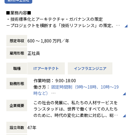
サービスを活用して、幅広い業界のリーディングカンパニー
具体的な業務内容は以下のとおりです
に対する課題解決ソリューションを提供しています。
■業務内容■
・開発ロードマップの作成
自社のAIプラットフォーム「exaBase Studio」を用いたサー
・技術標準化とアーキテクチャ・ガバナンスの策定
・AIエージェントの中長期的なロードマップに戻づいたアー
ビスから、完全にカスタマイズされたソリューションの企
－プロジェクトを横断する「技術リファレンス」の策定、お
キテクチャ設計・実装
画・開発・実行まで多様な「オファリング」を用意していま
よび再利用可能なコード（IaC）や設計パターンの標準化
・運用保守を見据えた最適なアーキテクチャ設計
す。
・RAGの精度改善における調査・アーキテクチャ改善（検索
600 〜 1,800 万円／年
想定年収
・インフラプロジェクトの技術設計・統括（Lead Architec
機能向上、セキリュティ機能向上等）
【業務の変更の範囲】
t）
・ビジネスメンバーとの橋渡し
正社員
雇用形態
会社の規定に準ずる
－クラウド移行、ネットワーク刷新、サーバー構築等のプロ
・他メンバーの育成やチームの技術リード
ジェクトにおける全体設計、非機能要件の定義、技術的な意
職種
ITアーキテクト
インフラエンジニア
思決定
RAGテンプレートとは？
－アジャイルやDevOpsプロセスを活用したプロジェクト推
回答精度の高いチャットボットを簡単に作れるツールのよう
作業時間： 9:00-18:00
進
なもので、
勤務形態
働き方：
固定時間制（9時～18時、10時～19
－技術的リスクの特定と、顧客のビジネスメリットに直結す
exaBase StudioではこのRAGテンプレートを活用することで
時など）
る解決策の提示
簡単にチャットボットを構築することが可能になっていま
時間外労働の有無： 有（月平均20時間）
す。
この社会の発展に、私たちの人材サービスを
企業概要
休憩時間： 60分
・モダンな手法の導入とソリューション提案
将来的にはRAGで拡張した情報をもとに動作するLLMを使っ
ランスタッドは、世界で働くすべての人たち
－IaC/CI/CD等を前提としたプロジェクト計画の立案
たAIエージェントの開発にも取り組んでいく予定です。
のために、時代の変化に柔軟に対応し、総合
－顧客の経営課題（コスト削減・DX等）を技術に翻訳したイ
人材サービスの提供を通じて、労働市場の健
ンフラアーキテクチャ提案
47年
設立年数
全で効率的な発展に貢献しています。
－営業と連携したプリセールス、コンサルティング活動
■「exaBase Studio」とは