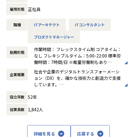
する
・研究開発と実務を往復し、独自メソドロジーの開発・発信
正社員
雇用形態
に関わる
職種
ITアーキテクト
ITコンサルタント
主な業務内容：
・感性（心地よい/楽しい/リラックス等）の分解・指標化・
プロダクトマネージャー
定量化、手法構築支援
・人中心での製品・サービスの企画/コンセプト設計支援（市
作業時間： フレックスタイム制 コアタイム：
場調査、UX設計、プロトタイピング等）
勤務形態
なし フレキシブルタイム：5:00-22:00 標準労
・感性に関する業務設計コンサル、開発プロセス改善支援
働時間：7時間/日 ※裁量労働制もあり
・人の特性/感性/Well-beingに関する調査研究、手法開発と
働き方：
フルフレックス制
発信
社会や企業のデジタルトランスフォーメーシ
企業概要
時間外労働の有無： 有（月平均10時間～30
ョン（DX）を、確かな技術力と創造力で支援
時間）
しています。
休憩時間： 60分
■プロジェクト事例
先進的な情報技術をベースに、日本の金融機
・自動車：快適性の指標化〜予測モデル構築、業務プロセス
52年
設立年数
関や製造業のトップクラスの企業と直接取引
定義まで支援
し、事業環境の変化に呼応するITソリューシ
・製品企画：市場調査〜UX設計〜アイデア創出〜試作を共同
1,842人
従業員数
ョンを提供しています。
実施
・従業員Well-being：Well-beingをサポートするAIコーチ、
Well-beingの尺度と要因分析手法の開発
詳細を見る
応募する
・ヘルスケア：生活者データを用いた行動予測アルゴリズム