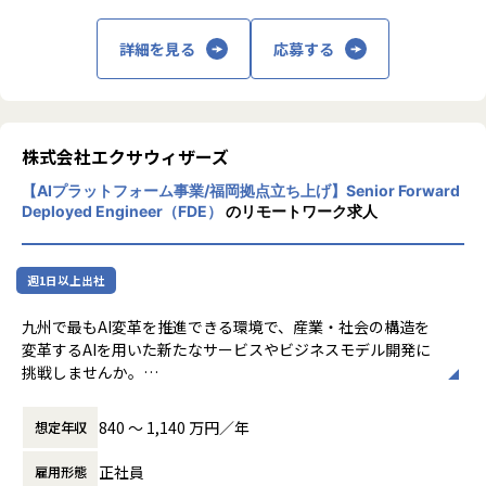
■会社概要
1988年生まれ。愛知県名古屋市出身。名古屋大学経済学部在
その声をはより多く反映させ、エンジニアと組織のマッチン
私たちファインディは、「挑戦するエンジニアのプラットフ
籍時にVOYAGEGROUP名古屋ラボの立ち上げに参画し、事業
グの機会を更に増やし、デジタル社会の発展を加速させてい
詳細を見る
応募する
ォームをつくる。」というビジョンのもと、
責任者としてスマートフォン関連の新規事業開発に従事。20
きたいと考えています。
ITエンジニア領域における個人と組織、双方の課題解決に取
12年に新規事業立ち上げのコンサルティングを得意とするプ
り組んできました。
ロフェッショナルファームへ新卒入社。複数の大手一部上場
企業の新規事業立ち上げ、PJマネジメントを経験。2013年6
現在は、
月に株式会社ABEJAに参画。同年9月に取締役に就任。CO
■[Findy] ( https://findy-code.io/ )
株式会社エクサウィザーズ
O・CFOなどの主要役職を歴任。シンガポールを中心とするA
スキルや発信力に基づいて、厳選企業からオファーが届くエ
【AIプラットフォーム事業/福岡拠点立ち上げ】Senior Forward
・IT/Webエンジニア向け転職サービス「Findy」（https://fi
SEAN事業・組織を統括、SOMPOホールディングス株式会社
ンジニアのキャリア支援プラットフォームです。
Deployed Engineer（FDE）
のリモートワーク求人
ndy-code.io/）
との資本業務提携、ヒューリック株式会社との資本業務提携
GitHub連携やブログなどのアウトプットで開発スキルや発信
・ハイスキルなフリーランスエンジニア紹介サービス「Find
などを推進。CEO室長を経て、2023年11月より現職。
力をスキル偏差値として見える化。偏差値に基づく年収予測
y Freelance」（https://freelance.findy-code.io/）
機能で、職種や経験年数を考慮した個人の市場価値を可視化
週1日以上出社
・経営と開発現場をつなぐAI戦略支援SaaS「Findy Team+」
【業務の変更の範囲】
します。
（https://jp.findy-team.io/）
会社の定める業務へ配置転換の可能性あり
エンジニアに学びを提供するメディアやイベントの開催、ユ
九州で最もAI変革を推進できる環境で、産業・社会の構造を
・開発ツールのレビューサイト「Findy Tools」（https://fin
ーザーのキャリアを最大化することを目的としたユーザーサ
変革するAIを用いた新たなサービスやビジネスモデル開発に
dy-tools.io/）
クセス面談など、テックとヒューマニティの両面からエンジ
挑戦しませんか。
・テックカンファレンスのプラットフォーム「Findy Confer
ニアの挑戦をサポートしています。
ence」（https://conference.findy-code.io/）
登録ユーザー数は13万人、累計利用企業数1000社を突破。
■お仕事内容
といった5つのサービスを展開し、サービスの累計会員登録
大手からスタートアップまで幅広い支援を実現し、急成長中
840 〜 1,140 万円／年
想定年収
九州拠点のエンジニアリングを統括するポジションです。エ
数は約26.7万人、国内外のスタートアップから大企業まで4,0
です。
ンタープライズ向けAIプラットフォーム「exaBase Studio」
00社以上に利用されています。
正社員
雇用形態
を基軸に、