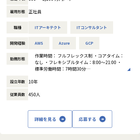
これまで各ツールからダウンロードおよび加工して活用して
オープンなパートナーシップ推進、エコシステム拡張
いたデータや企業独自の社内データを連携することができま
2.レガシーシステム刷新と、ROI（投資収益率）の継続的な
正社員
雇用形態
す。
向上
これによって大幅な作業工数の削減や、特定のデータを使っ
3.DXを通じた新しいサービス、事業の創造
職種
ITアーキテクト
ITコンサルタント
たモデリングや業務改善アプリをつくることもできます。
この開発環境を活用して、多様な業界、領域に向けて業務変
これらのバリューを提供するための組織体制強化に伴い、プ
革を起こすAI実装ユースケースの創出を目指しており、多く
リセールス活動を専門に行う人材を募集します。
開発経験
AWS
Azure
GCP
のニーズをいただいています。
このニーズを形にすること、同時にこのexaBase Studioを使
特定の製品を売るのではなく、顧客の課題を、最新のAPIエ
作業時間： フルフレックス制 ・コアタイム：
勤務形態
ったAI開発のオファリングの型をつくるメンバーを募集して
コシステムによってDX化されたビジネスモデルへと昇華させ
なし ・フレキシブルタイム：8:00〜21:00 ・
います。
ることが本ポジションのミッションです。
標準労働時間：7時間30分
メインミッションは上記の通りとなりますが、プロジェクト
働き方：
フルフレックス制
の状況やフェーズに合わせて、自らデリバリー業務に深くか
10年
設立年数
時間外労働の有無： 有（月平均30時間）
■exaBase Studioで実現したい世界観
かわっていただくことも可能です。
休憩時間： 60分
「PoCの行き止まり」を乗り越え、AIを社会実装するプラッ
450人
従業員数
トフォーム
セールスエンジニアとして、売るだけでなく作るところまで
AIプロジェクトは、PoC（概念実証）から実用化に至らず停
手を広げていきたい方は、是非応募をご検討ください。
滞するケースが後を絶ちません。
詳細を見る
応募する
「精度は出たけど、システム化が難しい」「運用の負担が大
【業務概要】
きい」「AIを組み込むITリソースが足りない」など、
技術の専門家として担当営業とともにお客様のビジネス課題
これらの理由で、せっかくの技術が実用化されずに終わって
のヒアリング、ソリューション企画、デモの作成・実施を行