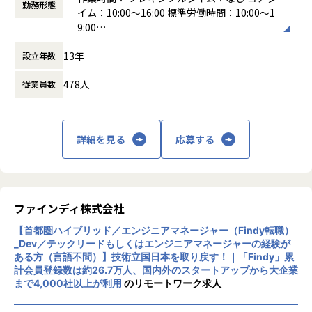
ます。
・AI/DXスタートアップの起業、もしくはCXOとしての参画
勤務形態
イム：10:00〜16:00 標準労働時間：10:00～1
そこで、エンジニアメンバーと伴走しながら、プレイングマ
・大手企業のCDO（Chief Digital Officer）
9:00
ネージャーとしてプロダクトの価値を高められるチーム作り
働き方：
フレックス制（コアタイムあり）
をリードしていただける方を募集しています。
＜取締役CSO 外木とともに働く経験＞
13年
設立年数
時間外労働の有無： 有（月平均10時間～30
・コンサルティング会社を経て、創業間もないABEJAに参
時間）
画。COO/CFOを経験し、現在は取締役CSO兼CEO室室長とし
478人
従業員数
休憩時間： 60分
■AIの取り組み
て活躍している外木と共に業務ができる、またとない機会で
私たちのチームでは、生成AI活用に非常に積極的で、8割以
す。
上のエンジニアが日常的にAIエージェントを利用していま
す。
◎参考記事
詳細を見る
応募する
Claude Code、GitHub Copilot、Devinなど開発で利用する
『人（HI）とAIの協調で、産業界にDXを。ABEJAが「ビジネ
のは当たり前になっています。
スモデルの革新」にまで踏み込める理由』
また、OpenAIやAnthropicなどのAPIを利用できる環境も整
https://en-ambi.com/featured/825/
備済みで、AI駆動開発を推進できる環境があります。
プロダクト開発部では、生成AIに関する議論が活発に行われ
ファインディ株式会社
ており、一部のメンバーはこれらのAIツールを活用すること
■ミッション
【首都圏ハイブリッド／エンジニアマネージャー（Findy転職）
で、アウトプットを1.5倍に向上させた実績があります。
ABEJAはテクノロジーの力で産業構造の変革を実現するため
_Dev／テックリードもしくはエンジニアマネージャーの経験が
に、日本を代表するエンタープライズ企業のDXを支援してお
ある方（言語不問）】技術立国日本を取り戻す！｜「Findy」累
ります。テクノロジーの力を使った業務効率化・売上向上・
計会員登録数は約26.7万人、国内外のスタートアップから大企業
■ Findy Team+（https://findy-team.io/）について
コスト削減の並走だけでなく、ときには業務提携といった資
まで4,000社以上が利用
のリモートワーク求人
Findy Team+は、開発生産性を可視化をはじめ、経営層の意
本を組み合わせた最先端テクノロジーを駆使した事業開発な
思決定支援、開発チームのAI共創、