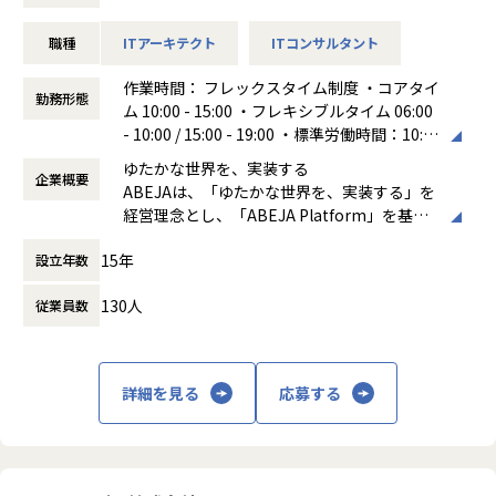
超大手企業の経営陣・役員・本部長クラスとのリレーション
・少数精鋭チームで裁量が大きく、自らテーマを立てて推進
構築から、経営課題/事業課題の抽出、あるべきDX戦略の策
できる
職種
ITアーキテクト
ITコンサルタント
定、事業変革に向けたロードマップ設計を策定します。
・出社とリモートのハイブリッド勤務が可能です。遠方案件
高い技術理解に基づいて、実装フェーズにおいてはプラット
では宿泊出張の可能性があります（頻度は案件により変動）
作業時間： フレックスタイム制度 ・コアタイ
フォーム開発やアプリケーション開発の要件定義から仕様策
勤務形態
ム 10:00 - 15:00 ・フレキシブルタイム 06:00
定、開発までをプロジェクトマネージャー・データサイエン
- 10:00 / 15:00 - 19:00 ・標準労働時間：10:0
ティスト･エンジニアと連携しながらリードし、プロジェク
■組織のミッション・ビジョン
0 - 19:00 （休憩60分）
トを成功へと導きます。
ゆたかな世界を、実装する
・Mission
企業概要
働き方：
フレックス制（コアタイムあり）
プロジェクトでは、戦略コンサルティングファーム・大手IT
ABEJAは、「ゆたかな世界を、実装する」を
人の理解を価値に変える。人科学×テクノロジーでWell-bei
時間外労働の有無： 有（月平均20時間）
企業・大手SIer・AIスタートアップ・ファンド等、多岐にわ
経営理念とし、「ABEJA Platform」を基盤
ngに貢献する。
休憩時間： 60分
たるトップティアパートナーとの密な連携が発生します。
に顧客企業の基幹業務のプロセスを変革し、
・Vision
15年
設立年数
ビジネスの継続的な収益成長の実現に伴走す
人の理解（心理・感性の知見）とテクノロジーを活用し、W
＜プロジェクトテーマ＞
る「デジタルプラットフォーム事業」を展開
ell-beingに効くサービスを社会へ届ける。
ヘルスケア、モビリティ、スマートシティ、カーボンニュー
130人
従業員数
しています。2012年の創業時よりABEJA Pla
企業の製品・サービスづくりを支援し、より幸福で暮らしや
トラルなど産業構造変革ど真ん中のテーマが目白押しです。
tformの研究開発を進めており、これまで多
すい社会に貢献する。
日本の産業として強みがある領域(医療、介護、食など)のグ
種多様な業界・業態の300社以上のデジタル
ローバル規模での展開をデジタル起点で考え抜くことができ
変革をABEJA Platform上で実現してきまし
【業務の変更の範囲】
詳細を見る
応募する
ます。
た。
当社の指示する業務全般
＊上記はあくまで現在のプロジェクト例となります、対象業
界に制約はありません。
＜事例＞