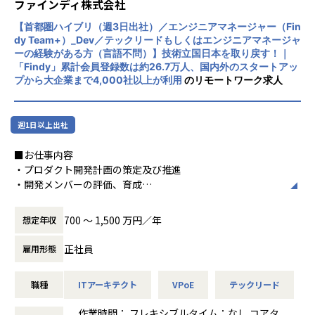
ファインディ株式会社
ＳＯＭＰＯホールディングス様：介護・ヘルスケア事業、国
内損害保険事業領域における、
【首都圏ハイブリ（週3日出社）／エンジニアマネージャー（Fin
データ解析や機械学習を活用した予測モデルの構築、共同事
dy Team+）_Dev／テックリードもしくはエンジニアマネージャ
ーの経験がある方（言語不問）】技術立国日本を取り戻す！｜
業開発https://www.abejainc.com/news/20210423/1
「Findy」累計会員登録数は約26.7万人、国内外のスタートアッ
ヒューリック様：『オフィスDXプラットフォーム』及び
プから大企業まで4,000社以上が利用
のリモートワーク求人
『新しいワークプレイス』の開発https://www.abejainc.co
m/news/20210730/1
週1日以上出社
■ポジションの魅力
■お仕事内容
＜獲得できるスキル・経験＞
・プロダクト開発計画の策定及び推進
・DX戦略コンサルタント/エンタープライズアーキテクトと
・開発メンバーの評価、育成
して、AIを含めたソフトウェア（SaaS, PaaS提供）＋プロフ
・技術選定、アーキテクチャ設計、レビュー
ェッショナルサービス（コンサル、データ連携、モック開発
・エンジニア採用
等）＋ファイナンス知見を提供できるスキルが獲得できる。
700 〜 1,500 万円／年
想定年収
・ABEJA × 大手企業（莫大なデータ/リソース/キャッシュ）
という座組みだからこそ可能な、グローバル規模の事業創造
正社員
雇用形態
■募集背景と実現したい事
経験を積むことができる。
現在、プロダクト開発やアーキテクチャ改善をさらに加速さ
職種
ITアーキテクト
VPoE
テックリード
せるため、エンジニアチームの増員を進めていますが、チー
＜将来的に目指せるキャリアイメージ＞
ム拡大に伴ってマネジメント層を増やす必要性が高まってい
・ABEJAにおける事業の牽引
作業時間： フレキシブルタイム：なし コアタ