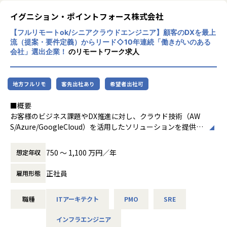
しまいます。
い、お客様のビジネスを戦略的に支援いただきます。
exaBase Studioは、この“PoCの行き止まり”を乗り越え、AI
イグニション・ポイントフォース株式会社
を現場で動くプロダクトに刷新します。
【業務詳細】・ビジネスモデルレベルで課題をヒアリング
GUIベースの開発環境によって、PoC段階のAIモデルをすば
し、APIマネジメントや開発基盤を組み合わせたアーキテク
【フルリモートok/シニアクラウドエンジニア】顧客のDXを最上
流（提案・要件定義）からリード◇10年連続「働きがいのある
やくシステム化し、エンタープライズ環境に適応させること
チャの検討、設計、提案・技術アドバイザーとして
会社」選出企業！
のリモートワーク求人
で、
顧客のビジネスを理解し、自社サービスが顧客のITロードマ
ビジネスの現場で「使われるAI」を生み出すことが可能で
ップに与えるメリットの提案・当社エンジニア部門と連携し
す。
た要件定義、実装支援、技術コンサルティングなど
地方フルリモ
客先出社あり
希望者出社可
AI×業務アプリ開発を民主化し、圧倒的なスピードで価値を
【業務の変更の範囲】
■概要
届ける
会社の規定による
お客様のビジネス課題やDX推進に対し、クラウド技術（AW
AIはエンジニアのものと思われがちですが、exaBase Studio
S/Azure/GoogleCloud）を活用したソリューションを提供す
の発想は全く異なります。
るコンサルタント・アーキテクトとしてご活躍いただきま
「誰でも業務にAIを組み込める時代」を実現するための開発
す。
基盤であり、
750 〜 1,100 万円／年
想定年収
単なるインフラ構築に留まらず、顧客の経営層やIT部門との
ローコード・ノーコード環境を活用することで、AIの専門知
折衝、課題ヒアリング、クラウド化の企画・提案、ロードマ
識がなくても数週間で本番環境へデプロイ可能です。
正社員
雇用形態
ップ策定といった最上流工程からプロジェクトをリードして
ビジネス現場の最前線にいる人々が、AIを活用した業務改善
いただきます。
を自ら設計し、試し、運用ができます。
職種
ITアーキテクト
PMO
SRE
この圧倒的なスピードと柔軟性が、従来のAI導入プロセスを
【主なミッション】
根本から変えつつあります。
インフラエンジニア
・クラウド導入コンサルティング: 顧客の経営課題やIT課題