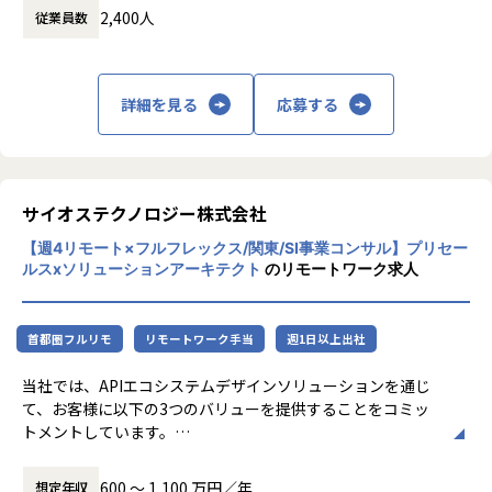
現場と開発者を近づける開発環境として、社内外のAIモデル
2,400人
従業員数
・チームマネジメントとマインドセット醸成（ご希望があれ
やサービス、データを組み合わせて、AIソフトウェアをシー
ば）
ムレスに構築できる開発基盤です。
－インフラエンジニアチームのリード、および技術的な意思
詳細を見る
応募する
決定
プロダクト概要（https://exawizards.com/exabase/studi
－「顧客価値の最大化」を追求する受託マインドセットの醸
o/）
成、技術指導
スピーディに簡易的に開発できる、かつ段階的に改善できる
「現場のフィードバックを活かして段階的に改善したい」 -
■プロジェクト事例■
しかし本番で動くシステムの設計変更やインフラ改善は大き
サイオステクノロジー株式会社
・オンプレミスからクラウド(AWS/Azure)へのリフト＆シフ
な負担になるため、
ト技術支援
多くの企業が『改善したいのに改善できない』というジレン
【週4リモート×フルフレックス/関東/SI事業コンサル】プリセー
・AWS/Azureなどを利用したクラウドデザイン・クラウドエ
マに直面しています。
ルスxソリューションアーキテクト
のリモートワーク求人
ンジニア技術支援
exaBase Studioでは簡易的・ビジュアル的なUIで誰でもAIソ
・Kubernetes/Docker/Serverlessなどを利用したフルスタ
フトウェアを構築することができ、
ックエンジニア技術支援
リソースや組織の問題に囚われないプロジェクト推進が可能
首都圏フルリモ
リモートワーク手当
週1日以上出社
・Ansible/Terraform/CloudFormation/Python/Jenkinsな
になりました。
ど利用した自動化・コード化技術支援
またexaBase Studioに搭載されたAI技術は、当社が培ったノ
当社では、APIエコシステムデザインソリューションを通じ
ウハウによって常に最新化されるため、
て、お客様に以下の3つのバリューを提供することをコミッ
【業務の変更の範囲】
最新の技術レベルのAIソフトウェアを利用できます。
トメントしています。
会社の規定に準ずる
クライアント社内外のあらゆるデータをAPI連携
1.APIをハブにした『人』『アイデア』『技術』の融合による
600 〜 1,100 万円／年
想定年収