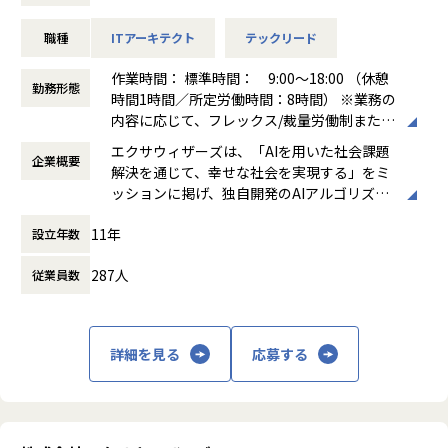
AI/LLMを活用したアプリケーションやAIエージェントの企
また、「技術立国日本を取り戻す」という設立趣意のもと、
■会社概要
職種
ITアーキテクト
テックリード
画・設計・実装・拡張までを一貫して担います。
2024年のインド進出を皮切りに、現在は韓国・台湾でも「Fi
私たちファインディは、「挑戦するエンジニアのプラットフ
クライアントの現場に深く入り込み、技術でビジネス課題を
ndy Team+」を展開しています。
ォームをつくる。」というビジョンのもと、ITエンジニア領
作業時間： 標準時間： 9:00～18:00 （休憩
解決するプロフェッショナルを求めています。
企業成長の源泉であるソフトウェア開発において日本発のイ
勤務形態
域における個人と組織、双方の課題解決に取り組んできまし
時間1時間／所定労働時間：8時間） ※業務の
さらに、顧客と企画したプロダクト・サービスの自社プロダ
ノベーションを増やし、世界市場で競争力を持つ日本のIT企
た。
内容に応じて、フレックス/裁量労働制または
クト化などにも取り組むことが可能です。
業を1社でも多く生み出すことを目指し、
管理監督者としての勤務形態を適応 【フレッ
まずは当社がグローバルマーケットで通用する企業になるこ
エクサウィザーズは、「AIを用いた社会課題
現在は、
企業概要
クス制】 フレキシブルタイム：なし コアタイ
・exaBase Studioを用いたAIソリューションの設計・実装・
とを企図しています。
解決を通じて、幸せな社会を実現する」をミ
ム：10:00～16:00 標準労働時間：8時間 【専
運用
ッションに掲げ、独自開発のAIアルゴリズム
・IT/Webエンジニア向け転職サービス「Findy」（https://fi
門業務型裁量労働制】 標準時間：9:00-19:00
・生成AI・LLM・AIエージェントを活用したアプリケーショ
【業務の変更の範囲】
と、様々な業界や業務に関する知見を組み合
ndy-code.io/）
（上記はみなし労働時間のため、開始と終わ
ン開発
会社の規定に準ずる
11年
設立年数
わせたAIサービスを顧客及び事業提携先に開
・ハイスキルなフリーランスエンジニア紹介サービス「Find
りはいつでもOK） ※ご自身の最もパフォー
・クライアントの業務課題の技術的な分析と解決策の提案
発・提供することで、多様な領域における社
y Freelance」（https://freelance.findy-code.io/）
マンスが上がる時間で仕事をしてください。
・ジュニア・ミドルエンジニアの技術メンタリング
287人
従業員数
会課題の解決を図っております。
・経営と開発現場をつなぐAI戦略支援SaaS「Findy Team+」
働き方：
フレックス制（コアタイムあり）
裁
・ソリューションアーキテクチャの設計・技術選定
（https://jp.findy-team.io/）
量労働制
・新規サービス・プロダクトの企画・開発
・開発ツールのレビューサイト「Findy Tools」（https://fin
時間外労働の有無： 有（月平均10時間）
dy-tools.io/）
休憩時間： 60分
詳細を見る
応募する
・テックカンファレンスのプラットフォーム「Findy Confer
■募集背景
ence」（https://conference.findy-code.io/）
九州拠点の立ち上げメンバーとして、九州圏のエンタープラ
といった5つのサービスを展開し、サービスの累計会員登録
イズ企業に対するAIソリューションサービス/コンサルティン
数は約26.7万人、国内外のスタートアップから大企業まで4,0
グ事業をリードしていただきます。