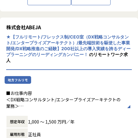
「actibit」共同開発
■組織構成
株式会社ABEJA
部長1名、メンバー6名（キャリア入社比率100%）
★【フルリモート/フレックス制/CEO室（DX戦略コンサルタン
ト/エンタープライズアーキテクト）/最先端技術を駆使した事業
開発/DX戦略推進のご経験】200社以上の導入実績を誇るディー
■働く環境・組織文化
プラーニングのリーディングカンパニー！
のリモートワーク求
事業展望/顧客提供価値・強み：
人
・事業展望：Well-beingが経営・商品開発の重要テーマとな
り、製造業〜サービス業まで「人の体験価値」を設計できる
支援需要が拡大しています
地方フルリモ
・顧客提供価値：曖昧な感覚（快・健康・生きがい等）を測
れる指標に変え、企画・設計・意思決定を前に進める
■お仕事内容
・強み：心理学/人間工学/感性工学の知見とテクノロジーを
＜DX戦略コンサルタント/エンタープライズアーキテクトの
統合し、指標化・定量化→コンセプト設計→業務/開発プロセ
業務＞
ス実装まで一気通貫で伴走できる
産業の垣根を越えた経営陣（大手とスタートアップ、事業会
社とファンド・VC、技術サイドとビジネスサイド、国内と海
働きがいと成長環境：
1,000 〜 1,500 万円／年
想定年収
外）を有機的につなげながらビジネスをデザインし、プロデ
・企画・研究・実装支援を横断し、仮説設定、実験設計、分
ュースする仕事です。
析、プロセス設計など一気通貫でスキルが伸びる
正社員
雇用形態