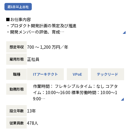
ど多岐にわたります。
エンジニアのアウトカム志向推進を通じて、組織全体の価値
週1日以上出社
最大化を目指すプロダクトです。
今回募集させていただくポジションは、「DX戦略コンサルタ
ント/エンタープライズアーキテクト」として、複数社の超大
■お仕事内容
生成AIの普及によって開発スピードは格段に向上し、これま
手企業とのDX / 新規事業開発プロジェクトのデリバリーを担
・プロダクト開発計画の策定及び推進
で以上に多くのプロダクトを市場に送り出せるようになりま
っていただくポジションです。いずれもクライアントのカウ
・開発メンバーの評価、育成
した。
ンターパートはCDO（Chief Digital Officer）等のCxOクラス
・技術選定、アーキテクチャ設計、レビュー
とはいえ、本当に求められるのは“数”の多さだけではな
となる最高難易度の案件です。通常案件とは異なり、ときに
700 〜 1,200 万円／年
想定年収
く、“数×質”の掛け合わせです。
はクライアントに兼務出向し「クライアント側組織の人・内
ユーザーに価値を届けるプロダクトを生み出すためには、開
部の人」として上流の戦略策定から具体的な実装＝ソフトウ
■募集背景と実現したい事
正社員
雇用形態
発現場にとどまらず、経営を含めたモノづくり全体の最適化
ェア・プロダクト実装までをリードします。
IT企業に限らず多くの企業で開発ニーズが急拡大する一方、
が欠かせません。
エンジニア人口との需給ギャップは深刻化しております。
職種
ITアーキテクト
VPoE
テックリード
またエンジニアの力も最大限活用されているかと言われれ
さらに、AIを活用できる組織づくりには基盤や状況の可視化
■募集背景
ば、そうと言える組織や開発環境はまだ少ないのではないで
が不可欠であり、開発プロセスの重要性はますます高まって
作業時間： フレキシブルタイム：なし コアタ
ABEJAのCEO室は「①ABEJAにとっての先行事例（成功事
しょうか。
勤務形態
います。
イム：10:00〜16:00 標準労働時間：10:00～1
例）の創出」と「②全社で再現可能な実用書づくり＝成功事
こうした時代の変化に応えるべく、モノづくりの企画をサポ
9:00
例の共通化やノウハウ化の実施」を推進しています。
その中で現在、Findyのユーザー数は前年比200%の勢いで成
ートする『Findy Insights』、
働き方：
フレックス制（コアタイムあり）
取締役CSO 兼 CEO室室長・外木と二人三脚でこのミッション
長中で事業を更に拡大していくフェーズです。
13年
組織の生成AI活用状況を分析する『Findy AI+』をリリース
設立年数
時間外労働の有無： 有（月平均10時間～30
を実現するメンバーを特命ポジションとして募集いたしま
「エンジニアの市場価値を上げるサービスになる」、「スキ
し、AI時代のモノづくりのあり方を更新し続けています。
時間）
す。
ル偏差値のアルゴリズムをもっと進化させてほしい」といっ
478人
従業員数
休憩時間： 60分
た期待の声をたくさん頂戴してきました。
＜取締役CSO 外木プロフィール＞