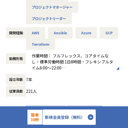
ヒアリング、クラウド化の企画・提案、ロードマップ策定。
企業の“AI活用の壁”を壊し、業界を横断する変革を起こす
プロジェクトマネージャー
・クラウドアーキテクチャ設計: AWS, Azure, GoogleCloud
AIはもはや「一部の大企業だけが活用する特別な技術」では
等のパブリッククラウドを用いたシステムの全体設計（デー
ありません。
プロジェクトリーダー
タ分析基盤、クラウドネイティブなアプリケーション基盤な
製造、金融、エネルギー、医療、物流などあらゆる業界でAI
ど）。
活用の可能性が広がりを見せています。
開発経験
AWS
Ansible
Azure
GCP
・クラウド移行支援 (マイグレーション): オンプレミス環境か
しかし、ここで課題となるのは「どう実装し、どう運用する
らクラウドへのシステム移行プロジェクトの計画・実行、お
か」です。
Terraform
よびプロジェクトリード。
exaBase Studioは、この壁を乗り越えるためのプラットフォ
・技術リードと標準化: クラウドネイティブ開発（コンテナ,
ームとして機能し、従来なら開発に1年かかるようなAIアプ
作業時間： フルフレックス、コアタイムな
サーバレス）、DevOps/IaC（Terraform, Ansible等）の技
リケーションを、
勤務形態
し・標準労働時間 1日8時間・フレキシブルタ
術選定、導入推進、およびチームへの技術指導。
たった数週間で本番環境に投入できます。このスピードとア
イム6:00～22:00
ジリティが、業界横断的な変革を加速させます。
働き方：
フルフレックス制
【このポジションの魅力】
7年
設立年数
時間外労働の有無： 有（月平均15時間）
・最上流からの参画: プライム案件が中心のため、お客様と
【業務の変更の範囲】
休憩時間： 60分
直接対話し、ビジネス課題解決の根本（企画・提案）から携
会社の規定に準ずる
221人
従業員数
わることができます。
・技術的裁量: 大規模な移行プロジェクトやクラウドネイテ
ィブ開発において、アーキテクチャ設計や技術選定の裁量を
持って取り組むことができます。
詳細を見る
応募する
簡単
新規会員登録（無料）
・チームへの貢献: ご自身の豊富な経験を活かし、ジュニ
30秒
ア・ミドル層のエンジニアのメンタリングや技術力底上げに