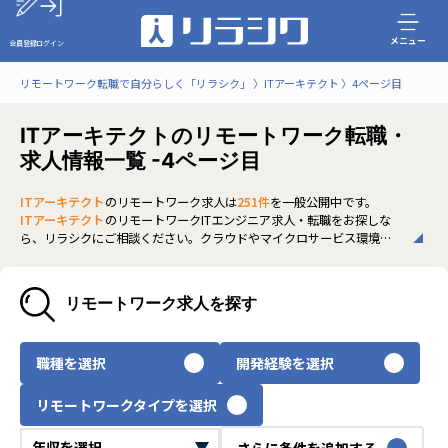
メニュー
会員登録
ログイン
リモートワーク転職で自分らしく「リラシク」
ITアーキテクト
4ページ目
ITアーキテクトのリモートワーク転職・
求人情報一覧 -4ページ目
ITアーキテクト
のリモートワーク求人は
251件
を一般公開中です。
ITアーキテクト
のリモートワークITエンジニア求人・転職をお探しな
ら、リラシクにご相談ください。クラウドやマイクロサービス環境で
の設計・実装力が強く求められ、フルリモート可のハイエンド案件も
豊富です。非公開求人も多く、スキルや働き方に合った理想のキャリア
を実現できます。ぜひご登録のうえ、担当エージェントまでお気軽にお
リモートワーク求人を探す
問い合わせください。
いち早く、多くの選択肢から
ITアーキテクト
のリモートワーク求人を
選びたい方は、30秒で完結する無料の
会員登録
へお進みください。
職種を選択
開発経験を選択
リモートワークタイプを選択
さらに条件を追加する