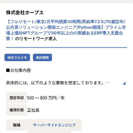
＜その他プロジェクト事例＞
株式会社ホープス
▼開発系
・オンラインヨガプラットフォームの要件定義・設計（Rub
【フルリモート/東京/月平均残業10時間/昇給率7.2％/70歳定年/
y／Vue／AWS）
公共系ソリューション開発エンジニア/Python開発】プライム市
・自社ECサイトの新規立ち上げ（要件定義～運用／TypeScr
場上場SHIFTグループで30年以上のの実績あるERP導入支援企
業！
のリモートワーク求人
ipt、GCP）
・大手メーカー向け製造システムの業務改善プロジェクト
（C#／Python）
地方フルリモ
受託開発
▼インフラ系
■お仕事内容
・ECクラウド基盤設計（AWS／VMware）
・アプリ向けサーバ設計構築（Docker／Azure）
具体的には、以下のような業務を想定しております。
・大手クライアント向け仮想環境移行・導入（Windows／A
・官公庁や自治体などの公共系ソリューション導入・開発
ctive Directory）
・業務システムへのアドオン開発
500 〜 800 万円／年
想定年収
・Pythonを用いたバックエンド開発
・Reactを用いたフロントエンド開発
＜安心のサポート体制＞
正社員
雇用形態
・要件定義～設計、実装、テスト、保守までの一連の工程
・教育担当が1on1でフォロー
※ご経験・スキルに応じて、担当業務のアサインをさせてい
└配属先はチーム＋教育係体制で、すぐ相談できる環境を整
職種
サーバーサイドエンジニア
ただきます。
備。