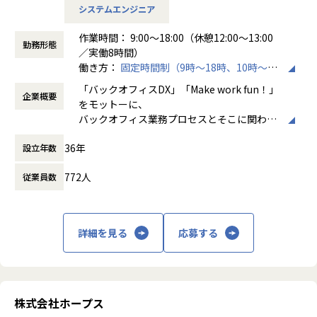
システムエンジニア
売上過去最高記録を更新している当社では、今まさに第二次
・営業＆キャリアアドバイザーが伴走
創業期として
└入社直後は毎月、その後は隔月で面談。業務・人間関係・
作業時間： 9:00～18:00（休憩12:00～13:00
準大手から中堅規模の企業に特化して、プライム案件、ERP
キャリアを幅広く支援。
勤務形態
／実働8時間）
導入案件、DX推進案件の拡大に注力しております。
働き方：
固定時間制（9時～18時、10時～19
公共系ソリューション導入・開発エンジニアとして組織を一
・チャットで気軽に相談OK
時など）
緒に作っていただける方を募集しております。
└日常的に連絡しやすく、安心して話せる関係性を構築。
「バックオフィスDX」「Make work fun！」
企業概要
時間外労働の有無： 有（月平均10時間）
をモットーに、
休憩時間： 60分
【会社概要】
・トラブル時は当日中に対応
バックオフィス業務プロセスとそこに関わる
ホープスは、ERP・ERP周辺のシステム開発・導入、
└問題発生時は営業とアドバイザーが即対応し、迅速に調
人たちの働き方を変えていくことを通して、
コンサルティングを主軸にイノベーションを起こすためのソ
整。
36年
設立年数
企業競争力を向上させることを使命としてい
リューションを提供する会社です。
ます。
772人
・勉強会・交流会を年2回実施
従業員数
・MISSION「ワークをもっとワクワクに」
└他案件の社員ともつながれる場を用意。ナレッジ共有も活
株式会社ホープスは、ERP・EPMを中心とし
ヒトが元気になれば、ビジネスも活性化する。
発です。
た基幹系システムの支援を主軸に、スクラッ
​ヒトが何をすべきかを追求し、ITの力で “働くを楽しく” へ
チ開発やコンサルティングまで幅広いサービ
詳細を見る
応募する
リノベートすることで社会に貢献します。​
【業務の変更の範囲】
スを提供しています。クラウドERPやローコ
会社の定める範囲
ード開発を柱とし、業務効率化やDX推進、経
・VISION「基幹系業務DXをリード」
営分析、マーケティングなど多岐にわたるソ
ITの力で人手不足の解消と流動性の拡大に寄与するサービス
リューションを展開。特に、SAP S/4HANA®
を提供し、世の中の仕事の標準化の輪を広げます。
CloudやOracle ERP Cloudなどを活用し、企
株式会社ホープス
業の業務プロセスを最適化し、経営管理の強