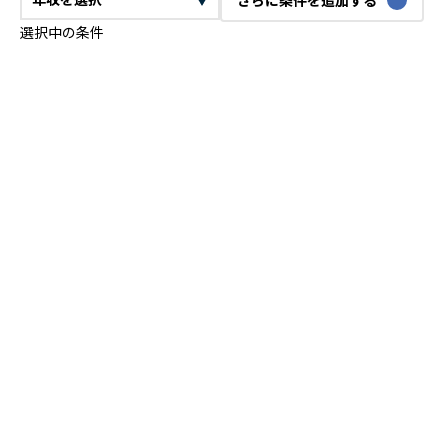
選択中の条件
CTO
VPoE
テックリード
ITコンサルタント
ITアーキテクト
プロジェクトマネージャー
プロダクトマネージャー
スクラムマスター