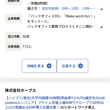
勤務形態
本ポジションは、官公庁や自治体などの公共系向けソリュー
／実働8時間）
担当領域：要件定義／基本設計／詳細設計／実装／テスト／
ション導入・開発に携わっていただきます。
働き方：
固定時間制（9時～18時、10時～19
リリース／運用保守
時など）
言語：React（TypeScript）Spring Boot（Java）OS：Linu
「バックオフィスDX」「Make work fun！」
【業務の変更の範囲】
企業概要
時間外労働の有無： 有（月平均10時間）
x
をモットーに、
IT開発関連業務
休憩時間： 60分
React Native（TypeScript）OS：Android
バックオフィス業務プロセスとそこに関わる
人たちの働き方を変えていくことを通して、
■生保業界向け顧客情報管理Webアプリケーションのマイグ
36年
設立年数
企業競争力を向上させることを使命としてい
レーションと新機能の追加​
ます。
担当領域：要件定義／基本設計／詳細設計／実装
772人
従業員数
言語：Java、Spring
株式会社ホープスは、ERP・EPMを中心とし
た基幹系システムの支援を主軸に、スクラッ
【ホープスの魅力】
チ開発やコンサルティングまで幅広いサービ
詳細を見る
応募する
・Udemyを会社負担で活用、資格取得奨励制度など、従業員
スを提供しています。クラウドERPやローコ
のスキルアップも応援！
ード開発を柱とし、業務効率化やDX推進、経
・成果主義で30代前半にマネジメントを任される例もあり！
営分析、マーケティングなど多岐にわたるソ
・明確な評価制度「昇給率7.7％」
リューションを展開。特に、SAP S/4HANA®
・入社月から有休5日付与
CloudやOracle ERP Cloudなどを活用し、企
株式会社ホープス
業の業務プロセスを最適化し、経営管理の強
【募集背景】
【ハイブリ/東京/月平均残業10時間/昇給率7.2％/70歳定年/OutS
化を図っています1。
ystemsエンジニア】プライム市場上場SHIFTグループで30年以
売上過去最高記録を更新している当社では、今まさに第二次
上のの実績あるERP導入支援企業！
のリモートワーク求人
創業期として
社風/文化