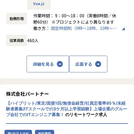
Vue.js
＜チーム組織構成＞
・チャットで気軽に相談OK
入社後は原則2名以上のチームに配属されるため、一人現場
作業時間： 9：00～18：00（実働8時間／休
└日常的に連絡しやすく、安心して話せる関係性を構築。
勤務形態
や丸投げはないです。
憩60分） ※プロジェクトにより異なります
また、経験値に応じて先輩がフォローに入り、定例MTGやチ
働き方：
固定時間制（9時～18時、10時～19
・トラブル時は当日中に対応
ャットで気軽に相談できる環境を整えています。
時など）
└問題発生時は営業とアドバイザーが即対応し、迅速に調
460人
従業員数
時間外労働の有無： 有（月平均20時間）
整。
▼年齢構成
休憩時間： 60分
平均年齢32.5歳
・勉強会・交流会を年2回実施
└他案件の社員ともつながれる場を用意。ナレッジ共有も活
詳細を見る
応募する
▼定着率
発です。
95％（2024年8月時点／1年以内）
【業務の変更の範囲】
会社の定める範囲
＜その他プロジェクト事例＞
株式会社パートナー
▼開発系
・オンラインヨガプラットフォームの要件定義・設計（Rub
【ハイブリット/東京/面接1回/無借金経営/社員定着率95％/未経
y／Vue／AWS）
験者募集/ITスクールでの3ケ月以上学習経験】上場企業のグルー
・自社ECサイトの新規立ち上げ（要件定義～運用／TypeScr
プ会社でのITエンジニア募集！
のリモートワーク求人
ipt、GCP）
・大手メーカー向け製造システムの業務改善プロジェクト
（C#／Python）
週1日以上出社
受託開発