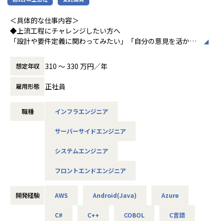
▼インフラ系
＜具体的な仕事内容＞
・ECクラウド基盤設計（AWS／VMware）
◆上流工程にチャレンジしたい方へ
・アプリ向けサーバ設計構築（Docker／Azure）
「設計や要件定義に関わってみたい」「自分の意見を活かせ
・大手クライアント向け仮想環境移行・導入（Windows／A
る環境で働きたい」
ctive Directory）
そんな方には700社以上の中からスキルや希望に合う案件を
310 〜 330 万円／年
想定年収
ご紹介しています。
たとえば、ヨガ配信アプリやECサイトの新規開発、クラウド
正社員
雇用形態
＜安心のサポート体制＞
設計など、上流フェーズから関われる案件も豊富です。ま
・教育担当が1on1でフォロー
た、配属後は営業やキャリアアドバイザーがしっかり伴走。
職種
インフラエンジニア
└配属先はチーム＋教育係体制で、すぐ相談できる環境を整
ひとりで悩まず、安心して挑戦できます。
備。
サーバーサイドエンジニア
◆落ち着いた環境で、長く働きたい方へ
・営業＆キャリアアドバイザーが伴走
当社は定着率95％と、高い水準を維持しています。リモート
システムエンジニア
└入社直後は毎月、その後は隔月で面談。業務・人間関係・
OKの案件も多く、週2～3日出社が基本。残業は月9時間ほど
キャリアを幅広く支援。
で、年間休日も124日とプライベートとの両立が可能です。
フロントエンドエンジニア
現場には教育担当がつき、月1回の面談やチャット相談も実
・チャットで気軽に相談OK
施。産休・育休の取得＆復帰率も100％と、ライフイベント
└日常的に連絡しやすく、安心して話せる関係性を構築。
開発経験
AWS
Android(Java)
Azure
にも柔軟に対応しています。
C#
C++
COBOL
C言語
・トラブル時は当日中に対応
◆マネジメントにも挑戦したい方へ