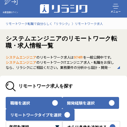
メニュー
会員登録
ログイン
リモートワーク転職で自分らしく「リラシク」
リモートワーク求人
システムエンジニアのリモートワーク転
職・求人情報一覧
システムエンジニア
のリモートワーク求人は
974件
を一般公開中です。
システムエンジニア
のリモートワークITエンジニア求人・転職をお探し
なら、リラシクにご相談ください。業務要件の分析から設計・開発ま
で一貫して対応できるスキルが評価され、上流工程経験がある方に人
気です。非公開求人も多く、スキルや働き方に合った理想のキャリアを
実現できます。ぜひご登録のうえ、担当エージェントまでお気軽にお問
リモートワーク求人を探す
い合わせください。
いち早く、多くの選択肢から
システムエンジニア
のリモートワーク求
人を選びたい方は、30秒で完結する無料の
会員登録
へお進みくださ
職種を選択
開発経験を選択
い。
リモートワークタイプを選択
さらに条件を追加する