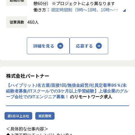
にも柔軟に対応しています。
・トラブル時は当日中に対応
憩60分） ※プロジェクトにより異なります
└問題発生時は営業とアドバイザーが即対応し、迅速に調
働き方：
固定時間制（9時～18時、10時～19
◆マネジメントにも挑戦したい方へ
整。
時など）
「PL/PMにステップアップしたい」「育成に関わる経験をし
460人
従業員数
時間外労働の有無： 有（月平均20時間）
てみたい」
・勉強会・交流会を年2回実施
休憩時間： 60分
そんな方には、キャリアの希望に応じた案件をご用意。年2
└他案件の社員ともつながれる場を用意。ナレッジ共有も活
回の面談を通じて方向性を確認しながら、段階的にマネジメ
発です。
ントスキルを磨けるようサポートします。リーダー未経験か
詳細を見る
応募する
ら活躍している社員も多数。女性管理職も在籍しており、年
【業務の変更の範囲】
齢や性別を問わずフェアに評価される環境です。
会社の定める範囲
株式会社パートナー
＜チーム組織構成＞
入社後は原則2名以上のチームに配属されるため、一人現場
【ハイブリット/名古屋/面接1回/無借金経営/社員定着率95％/未
や丸投げはないです。
経験者募集/ITスクールでの3ケ月以上学習経験】上場企業のグル
また、経験値に応じて先輩がフォローに入り、定例MTGやチ
ープ会社でのITエンジニア募集！
のリモートワーク求人
ャットで気軽に相談できる環境を整えています。
▼年齢構成
週1日以上出社
受託開発
平均年齢32.5歳
＜具体的な仕事内容＞
▼定着率
◆上流工程にチャレンジしたい方へ