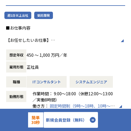
準大手から中堅規模の企業に特化して、プライム案件やERP
ホープスは、若手社員が活躍できる環境で、
導入案件、DX推進案件の拡大に注力しております。
社内の風通しが良く、活気に満ちた雰囲気が
週1日以上出社
受託開発
年間120%成長を続けており成長の過渡期にある中で、
特徴です。多様性を重視し、様々な国籍や背
アプリエンジニアとして組織を一緒に作っていただける方を
景を持つ社員が協力し合いながら働いていま
■お仕事内容
募集しております。
す。チームワークを大切にし、社員同士のコ
ミュニケーションが活発です2。
【お任せしたいお仕事】
＜ホープスBLOG＞
Outsystemsを用いた業務システム開発チームの一員とし
プロジェクトの具体例やホープスの社風が分かる記事を掲載
働き方/リモートワーク
て、システムの導入・開発を行うポジションです。
しております！
ホープスでは、リモートワーク活用があり平
450 〜 1,000 万円／年
想定年収
要件定義から開発・導入フェーズまで、まずはこれまでのご
是非ご覧ください！
均週2～3日の在宅勤務が可能です。転勤はな
経験に近しい領域をご担当いただきます。
HOPES blog：https://blog.hopes-ise.co.jp/
く、プロジェクトに応じて柔軟な働き方がで
正社員
雇用形態
またキャリアビジョンに合わせて、下流から上流工程にステ
きます。残業は月平均10時間程度と少なく、
ップアップが可能な環境です。
注目記事
ワークライフバランスを重視した環境が整っ
職種
ITコンサルタント
システムエンジニア
「DX推進の最前線：お客様の社内DX推進って実際何をやっ
ています。
Outsystems以外のローコード製品へのリスキルもできる環
ているの？」
作業時間： 9:00～18:00（休憩12:00～13:00
境なので、スキルの幅を広げることも可能です！
https://blog.hopes-ise.co.jp/%e3%80%90%e3%83%9
勤務形態
／実働8時間）
7%e3%83%ad%e3%82%b8%e3%82%a7%e3%82%af%
働き方：
固定時間制（9時～18時、10時～19
《具体的な業務内容》
e3%83%88%e7%b4%b9%e4%bb%8b%e3%80%91dx%
時など）
・要件定義・基本設計・詳細設計
e6%8e%a8%e9%80%b2%e3%81%ae%e6%9c%80%e
「バックオフィスDX」「Make work fun！」
簡単
企業概要
時間外労働の有無： 有（月平均10時間）
・Outsystemsを用いたアプリ開発・テスト
新規会員登録（無料）
5%89%8d%e7%b7%9a%ef%bc%9a%e3%81%8a%e5%
をモットーに、
30秒
休憩時間： 60分
・API／外部システムとの連携
ae%a2%e6%a7%98%e3%81%ae%e7%a4%be/
バックオフィス業務プロセスとそこに関わる