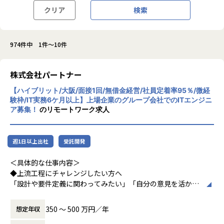
クリア
検索
974件中 1件～10件
株式会社パートナー
【ハイブリット/大阪/面接1回/無借金経営/社員定着率95％/微経
験枠/IT実務6ケ月以上】上場企業のグループ会社でのITエンジニ
ア募集！
のリモートワーク求人
週1日以上出社
受託開発
＜具体的な仕事内容＞
◆上流工程にチャレンジしたい方へ
「設計や要件定義に関わってみたい」「自分の意見を活かせ
る環境で働きたい」
そんな方には700社以上の中からスキルや希望に合う案件を
350 〜 500 万円／年
想定年収
ご紹介しています。