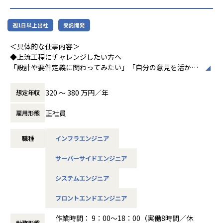
（C#／Python）
▼インフラ系
週1日以上出社
受託開発
・ECクラウド基盤設計（AWS／VMware）
＜具体的な仕事内容＞
・アプリ向けサーバ設計構築（Docker／Azure）
◆上流工程にチャレンジしたい方へ
・大手クライアント向け仮想環境移行・導入（Windows／A
「設計や要件定義に関わってみたい」「自分の意見を活かせ
ctive Directory）
る環境で働きたい」
そんな方には700社以上の中からスキルや希望に合う案件を
320 〜 380 万円／年
想定年収
ご紹介しています。
＜安心のサポート体制＞
たとえば、ヨガ配信アプリやECサイトの新規開発、クラウド
・教育担当が1on1でフォロー
正社員
雇用形態
設計など、上流フェーズから関われる案件も豊富です。ま
└配属先はチーム＋教育係体制で、すぐ相談できる環境を整
た、配属後は営業やキャリアアドバイザーがしっかり伴走。
備。
職種
インフラエンジニア
ひとりで悩まず、安心して挑戦できます。
・営業＆キャリアアドバイザーが伴走
サーバーサイドエンジニア
◆落ち着いた環境で、長く働きたい方へ
└入社直後は毎月、その後は隔月で面談。業務・人間関係・
当社は定着率95％と、高い水準を維持しています。リモート
キャリアを幅広く支援。
システムエンジニア
OKの案件も多く、週2～3日出社が基本。残業は月9時間ほど
で、年間休日も124日とプライベートとの両立が可能です。
・チャットで気軽に相談OK
フロントエンドエンジニア
現場には教育担当がつき、月1回の面談やチャット相談も実
└日常的に連絡しやすく、安心して話せる関係性を構築。
施。産休・育休の取得＆復帰率も100％と、ライフイベント
作業時間： 9：00～18：00（実働8時間／休
勤務形態