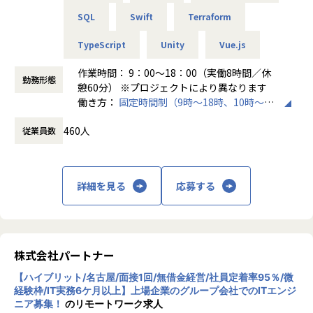
SQL
Swift
Terraform
＜チーム組織構成＞
入社後は原則2名以上のチームに配属されるため、一人現場
TypeScript
Unity
Vue.js
や丸投げはないです。
また、経験値に応じて先輩がフォローに入り、定例MTGやチ
作業時間： 9：00～18：00（実働8時間／休
勤務形態
ャットで気軽に相談できる環境を整えています。
憩60分） ※プロジェクトにより異なります
働き方：
固定時間制（9時～18時、10時～19
▼年齢構成
時など）
平均年齢32.5歳
460人
従業員数
時間外労働の有無： 有（月平均20時間）
休憩時間： 60分
▼定着率
95％（2024年8月時点／1年以内）
詳細を見る
応募する
＜その他プロジェクト事例＞
▼開発系
・オンラインヨガプラットフォームの要件定義・設計（Rub
株式会社パートナー
y／Vue／AWS）
・自社ECサイトの新規立ち上げ（要件定義～運用／TypeScr
【ハイブリット/名古屋/面接1回/無借金経営/社員定着率95％/微
ipt、GCP）
経験枠/IT実務6ケ月以上】上場企業のグループ会社でのITエンジ
ニア募集！
のリモートワーク求人
・大手メーカー向け製造システムの業務改善プロジェクト