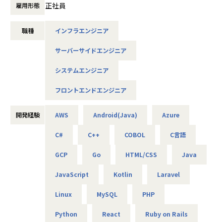
たとえば、ヨガ配信アプリやECサイトの新規開発、クラウド
正社員
雇用形態
設計など、上流フェーズから関われる案件も豊富です。ま
た、配属後は営業やキャリアアドバイザーがしっかり伴走。
職種
インフラエンジニア
ひとりで悩まず、安心して挑戦できます。
サーバーサイドエンジニア
◆落ち着いた環境で、長く働きたい方へ
当社は定着率95％と、高い水準を維持しています。リモート
システムエンジニア
OKの案件も多く、週2～3日出社が基本。残業は月9時間ほど
で、年間休日も124日とプライベートとの両立が可能です。
フロントエンドエンジニア
現場には教育担当がつき、月1回の面談やチャット相談も実
施。産休・育休の取得＆復帰率も100％と、ライフイベント
開発経験
AWS
Android(Java)
Azure
にも柔軟に対応しています。
C#
C++
COBOL
C言語
◆将来的にマネジメントにも挑戦したい方へ
「PL/PMにステップアップしたい」「育成に関わる経験をし
GCP
Go
HTML/CSS
Java
てみたい」
そんな方には、キャリアの希望に応じた案件をご用意。年2
JavaScript
Kotlin
Laravel
回の面談を通じて方向性を確認しながら、段階的にマネジメ
ントスキルを磨けるようサポートします。リーダー未経験か
Linux
MySQL
PHP
ら活躍している社員も多数。女性管理職も在籍しており、年
齢や性別を問わずフェアに評価される環境です。
Python
React
Ruby on Rails