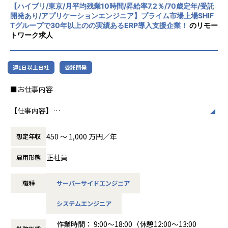
【ホープスの目指す世界】
【ハイブリ/東京/月平均残業10時間/昇給率7.2％/70歳定年/受託
化を図っています1。
開発あり/アプリケーションエンジニア】プライム市場上場SHIF
《ERP導入を支援し、業務標準化の輪を広げる》
Tグループで30年以上のの実績あるERP導入支援企業！
のリモー
国内全体では基幹業務の標準化は急務であるものの、大手・
社風/文化
トワーク求人
準大手から中堅規模の企業においては実現していない企業が
ホープスは、若手社員が活躍できる環境で、
多くERP導入の課題感は多い状況です。
社内の風通しが良く、活気に満ちた雰囲気が
ホープスはそのような企業への支援戦略を中心に事業を展開
特徴です。多様性を重視し、様々な国籍や背
週1日以上出社
受託開発
しています。
景を持つ社員が協力し合いながら働いていま
大手企業、中規模企業向けのERP領域でシェアNO.1を目指し
す。チームワークを大切にし、社員同士のコ
■お仕事内容
国内サプライチェーン全体での業務標準化を狙っています。
ミュニケーションが活発です2。
【仕事内容】
【ポジションの魅力】
働き方/リモートワーク
大手企業を中心にとしたさまざまな業界のWebアプリやモバ
・公共系プライム案件へのチャレンジができる！
ホープスでは、リモートワーク活用があり平
イルアプリの上流から開発工程までをご担当いただきます。
・上流工程の経験を積むことが可能なため、スキルアップが
均週2～3日の在宅勤務が可能です。転勤はな
450 〜 1,000 万円／年
想定年収
要件定義・開発・運用まで一貫して携わることができ、多く
できる！
く、プロジェクトに応じて柔軟な働き方がで
のアプリケーション開発を経験することが可能です。
・プロジェクトによりAI関連の業務に携わるチャンスあり！
きます。残業は月平均10時間程度と少なく、
正社員
雇用形態
・ハイブリッド勤務可能！地方在住者はフルリモート勤務相
ワークライフバランスを重視した環境が整っ
【プロジェクト例】
談可！
ています。
職種
サーバーサイドエンジニア
■大手ネットバンキング向けシステム画面設計
・年間平均昇給率は7.2%！正当な評価制度のもと、実績に応
担当領域：要件定義／基本設計／詳細設計／実装
じた昇給の実現が可能！
システムエンジニア
言語：Objectve-C、Swift OS：IOS/Android
【ポジションについて】
作業時間： 9:00～18:00（休憩12:00～13:00
■公庁向け大規模Web・モバイルアプリ開発プロジェクト