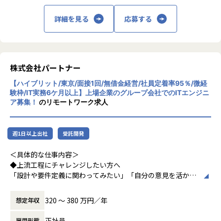
└配属先はチーム＋教育係体制で、すぐ相談できる環境を整
回の面談を通じて方向性を確認しながら、段階的にマネジメ
備。
ントスキルを磨けるようサポートします。リーダー未経験か
詳細を見る
応募する
ら活躍している社員も多数。女性管理職も在籍しており、年
・営業＆キャリアアドバイザーが伴走
齢や性別を問わずフェアに評価される環境です。
└入社直後は毎月、その後は隔月で面談。業務・人間関係・
キャリアを幅広く支援。
株式会社パートナー
＜チーム組織構成＞
・チャットで気軽に相談OK
入社後は原則2名以上のチームに配属されるため、一人現場
【ハイブリット/東京/面接1回/無借金経営/社員定着率95％/微経
└日常的に連絡しやすく、安心して話せる関係性を構築。
や丸投げはないです。
験枠/IT実務6ケ月以上】上場企業のグループ会社でのITエンジニ
また、経験値に応じて先輩がフォローに入り、定例MTGやチ
ア募集！
のリモートワーク求人
・トラブル時は当日中に対応
ャットで気軽に相談できる環境を整えています。
└問題発生時は営業とアドバイザーが即対応し、迅速に調
整。
▼年齢構成
週1日以上出社
受託開発
平均年齢32.5歳
・勉強会・交流会を年2回実施
＜具体的な仕事内容＞
└他案件の社員ともつながれる場を用意。ナレッジ共有も活
▼定着率
◆上流工程にチャレンジしたい方へ
発です。
95％（2024年8月時点／1年以内）
「設計や要件定義に関わってみたい」「自分の意見を活かせ
る環境で働きたい」
【業務の変更の範囲】
そんな方には700社以上の中からスキルや希望に合う案件を
320 〜 380 万円／年
想定年収
会社の定める範囲
＜その他プロジェクト事例＞
ご紹介しています。
▼開発系
たとえば、ヨガ配信アプリやECサイトの新規開発、クラウド
正社員
雇用形態