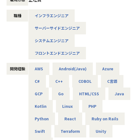
・オンラインヨガプラットフォームの要件定義・設計（Rub
設計など、上流フェーズから関われる案件も豊富です。ま
y／Vue／AWS）
た、配属後は営業やキャリアアドバイザーがしっかり伴走。
・自社ECサイトの新規立ち上げ（要件定義～運用／TypeScr
職種
インフラエンジニア
ひとりで悩まず、安心して挑戦できます。
ipt、GCP）
・大手メーカー向け製造システムの業務改善プロジェクト
サーバーサイドエンジニア
◆落ち着いた環境で、長く働きたい方へ
（C#／Python）
当社は定着率95％と、高い水準を維持しています。リモート
システムエンジニア
OKの案件も多く、週2～3日出社が基本。残業は月9時間ほど
▼インフラ系
で、年間休日も124日とプライベートとの両立が可能です。
フロントエンドエンジニア
・ECクラウド基盤設計（AWS／VMware）
現場には教育担当がつき、月1回の面談やチャット相談も実
・アプリ向けサーバ設計構築（Docker／Azure）
施。産休・育休の取得＆復帰率も100％と、ライフイベント
・大手クライアント向け仮想環境移行・導入（Windows／A
開発経験
AWS
Android(Java)
Azure
にも柔軟に対応しています。
ctive Directory）
C#
C++
COBOL
C言語
◆マネジメントにも挑戦したい方へ
「PL/PMにステップアップしたい」「育成に関わる経験をし
＜安心のサポート体制＞
GCP
Go
HTML/CSS
Java
てみたい」
・教育担当が1on1でフォロー
そんな方には、キャリアの希望に応じた案件をご用意。年2
Kotlin
Linux
PHP
└配属先はチーム＋教育係体制で、すぐ相談できる環境を整
回の面談を通じて方向性を確認しながら、段階的にマネジメ
備。
ントスキルを磨けるようサポートします。リーダー未経験か
Python
React
Ruby on Rails
ら活躍している社員も多数。女性管理職も在籍しており、年
・営業＆キャリアアドバイザーが伴走
齢や性別を問わずフェアに評価される環境です。
Swift
Terraform
Unity
└入社直後は毎月、その後は隔月で面談。業務・人間関係・
キャリアを幅広く支援。