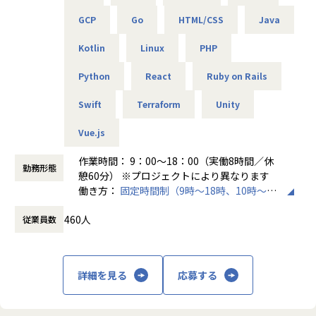
└問題発生時は営業とアドバイザーが即対応し、迅速に調
「PL/PMにステップアップしたい」「育成に関わる経験をし
GCP
Go
HTML/CSS
Java
整。
てみたい」
そんな方には、キャリアの希望に応じた案件をご用意。年2
Kotlin
Linux
PHP
・勉強会・交流会を年2回実施
回の面談を通じて方向性を確認しながら、段階的にマネジメ
└他案件の社員ともつながれる場を用意。ナレッジ共有も活
ントスキルを磨けるようサポートします。リーダー未経験か
Python
React
Ruby on Rails
発です。
ら活躍している社員も多数。女性管理職も在籍しており、年
齢や性別を問わずフェアに評価される環境です。
Swift
Terraform
Unity
【業務の変更の範囲】
会社の定める範囲
Vue.js
＜チーム組織構成＞
入社後は原則2名以上のチームに配属されるため、一人現場
作業時間： 9：00～18：00（実働8時間／休
勤務形態
や丸投げはないです。
憩60分） ※プロジェクトにより異なります
また、経験値に応じて先輩がフォローに入り、定例MTGやチ
働き方：
固定時間制（9時～18時、10時～19
ャットで気軽に相談できる環境を整えています。
時など）
460人
従業員数
時間外労働の有無： 有（月平均20時間）
▼年齢構成
休憩時間： 60分
平均年齢32.5歳
詳細を見る
応募する
▼定着率
95％（2024年8月時点／1年以内）