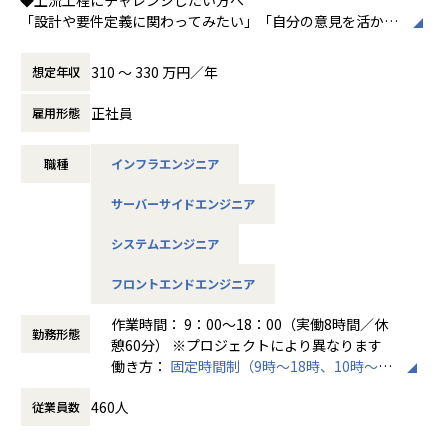
95％（2024年8月時点／1年以内）
「設計や要件定義に関わってみたい」「自分の意見を活かせ
る環境で働きたい」
そんな方には700社以上の中からスキルや希望に合う案件を
310 〜 330 万円／年
想定年収
＜その他プロジェクト事例＞
ご紹介しています。
▼開発系
たとえば、ヨガ配信アプリやECサイトの新規開発、クラウド
正社員
雇用形態
・オンラインヨガプラットフォームの要件定義・設計（Rub
設計など、上流フェーズから関われる案件も豊富です。ま
y／Vue／AWS）
た、配属後は営業やキャリアアドバイザーがしっかり伴走。
・自社ECサイトの新規立ち上げ（要件定義～運用／TypeScr
職種
インフラエンジニア
ひとりで悩まず、安心して挑戦できます。
ipt、GCP）
・大手メーカー向け製造システムの業務改善プロジェクト
サーバーサイドエンジニア
◆落ち着いた環境で、長く働きたい方へ
（C#／Python）
当社は定着率95％と、高い水準を維持しています。リモート
システムエンジニア
OKの案件も多く、週2～3日出社が基本。残業は月9時間ほど
▼インフラ系
で、年間休日も124日とプライベートとの両立が可能です。
フロントエンドエンジニア
・ECクラウド基盤設計（AWS／VMware）
現場には教育担当がつき、月1回の面談やチャット相談も実
・アプリ向けサーバ設計構築（Docker／Azure）
施。産休・育休の取得＆復帰率も100％と、ライフイベント
作業時間： 9：00～18：00（実働8時間／休
・大手クライアント向け仮想環境移行・導入（Windows／A
勤務形態
にも柔軟に対応しています。
憩60分） ※プロジェクトにより異なります
ctive Directory）
働き方：
固定時間制（9時～18時、10時～19
◆マネジメントにも挑戦したい方へ
時など）
「PL/PMにステップアップしたい」「育成に関わる経験をし
460人
従業員数
時間外労働の有無： 有（月平均20時間）
＜安心のサポート体制＞
てみたい」
休憩時間： 60分
・教育担当が1on1でフォロー
そんな方には、キャリアの希望に応じた案件をご用意。年2