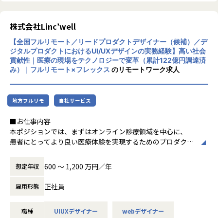
社会を、そして世界をより良くできると信じ
ています。
◆募集背景
株式会社Linc’well
市場規模150兆円超のコマース領域において、OMO（Online
Merges with Offline）・データ・AIを軸としたマルチプロダ
【全国フルリモート／リードプロダクトデザイナー（候補）／デ
クト戦略を加速させるため、事業KPIと直結する意思決定を
ジタルプロダクトにおけるUI/UXデザインの実務経験】高い社会
貢献性｜医療の現場をテクノロジーで変革（累計122億円調達済
担うPdM責任者候補を募集します。
み）｜フルリモート×フレックス
のリモートワーク求人
◆向き合う課題・プロダクトの方向性
【データとAIを活用した新規事業創出】
地方フルリモ
自社サービス
プロダクトに蓄積されるデータとAI技術を活用し、コマース
特化のバーティカルな機能群から、
■お仕事内容
業界横断で展開可能なホリゾンタルなプラットフォームへ進
本ポジションでは、まずはオンライン診療領域を中心に、
化。新たなビジネス機会の創出を担います。
患者にとってより良い医療体験を実現するためのプロダクト
デザインをリードしていただきます。
【コマース領域におけるOMOの実現】
店舗で取得した会員・購買データを活用し、
600 〜 1,200 万円／年
想定年収
オンライン診療では、患者にとってのわかりやすさや使いや
最適なメルマガや公式LINE配信、パーソナライズされた体験
すさだけでなく、
を設計。
正社員
雇用形態
医療従事者の業務、事業要件、安全性や正確性など、複数の
オンライン／オフラインの分断を越え、ブランドと消費者の
観点を踏まえた設計が求められます。
双方にとって心地よい購買体験を実現します。
職種
UIUXデザイナー
webデザイナー
プロダクトマネージャーやエンジニア、医療従事者、ビジネ