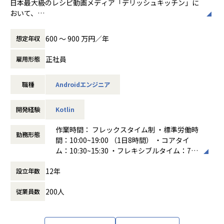
日本最大級のレシピ動画メディア「デリッシュキッチン」に
き、あるべき姿の具体化や経営層との合意形成をリードする
軸に影響範囲を広げていくことができます。
おいて、
役割を担います。
AndroidアプリのUI/UXから設計・開発、品質・UI改善まで
■会社紹介
幅広く担当いただきます。
ソリューション創出への貢献: コンサルティングを通して新
株式会社Linc’wellは、「テクノロジーを通じて、医療を一歩
600 〜 900 万円／年
想定年収
■配属部署 - プロダクト部
たに開発した機能をSaaSに組み込むことで、SaaSプロダク
前へ」をミッションに医療という大きな社会課題と向き合
当社ミッション「テクノロジーを通じて、医療を一歩前へ」
現在、さらなる事業成長を見据え、AI時代の新しいアプリの
トを磨き込み、更なる提供価値向上を実現することができま
い、
正社員
雇用形態
の実現に向けて、
あり方を再定義するという重要な技術的転換期を迎えていま
す。ご自身が価値向上させたSaaSを通して、世の中のコマー
徹底的な患者目線で最適化した体験を医療現場の業務変革か
デジタルプロダクトの提供価値を創造・ディレクションし、
す。
ス事業者やコンシューマーに対して広くインパクトをもたら
ら踏み込んで実装することですべての人々に最高の医療体験
事業の持続的な成長にコミットする組織です。
職種
Androidエンジニア
大規模かつ高トラフィックな環境において、新機能の開発は
すことが可能です。
の提供することを目指しています。
もちろん、高い保守性・開発速度を両立させる基盤刷新や、
現在は「オンライン診療システム提供サービス」「クリニッ
○担当領域
OSやデバイスの特性を最大限に活かした「Androidらしさ」
キャリアパス: まだ発展途上の組織であり、実力次第でスピー
開発経験
Kotlin
クDX支援サービス」「ヘルスケアECサービス」の3つの事業
・プロダクト開発：新規サービスを含むプロダクトの企画・
の追求したAI時代の新しいアプリ実現をリードしていただき
ディーに昇格可能な環境です。
を展開し、
開発全般
ます。
作業時間： フレックスタイム制 ・標準労働時
主力事業として展開する国内有数のオンライン診療プラット
・ユーザーリサーチ／デザインリサーチ：デプスインタビュ
勤務形態
間：10:00~19:00 （1日8時間） ・コアタイ
【募集背景】
フォームにおいてはサービス開始から累計の診療実績が800
ー、ユーザーテスト、行動観察等を軸とした改善プロジェク
◼︎業務内容
ム：10:30~15:30 ・フレキシブルタイム：7:0
弊社は「AI×コマースの第一想起企業」としてのポジショニ
万件以上と、大きな成長を遂げています。
トの計画・実行
・Androidアプリの新規機能追加・既存改善
0〜22:00
ングを確立し、AIコマースプラットフォーム「ecforce」を
・UX/UIデザイン：Web・Appのプロトタイピング、検証、
・AIエージェントと共創する開発プロセスの構築（AI Codin
12年
設立年数
働き方：
フレックス制（コアタイムあり）
開発するとともに、エンタープライズクライアントへの本格
情報設計、UIデザイン全般
g Agentの整備）
時間外労働の有無： 有（月平均10時間～20
進出を全社戦略の柱として推進しています。
■当社の魅力
・生成AIを活用したアーキテクチャの構築およびデザインシ
200人
従業員数
時間）
・医師や看護師など医療現場の専門家と日常的に対話しなが
○所属メンバー
ステムの整備
休憩時間： 60分
当社はエンタープライズ戦略として、「売上100億円以上」
ら、実際の業務や患者体験の改善に関わることができます
・プロダクトマネージャー：15名
または「月間受注件数1万件以上」のいずれかを満たす企業
・患者向けサービスだけでなく、医療従事者向けシステムや
・プロダクトデザイナー：7名
◼︎体制、役割