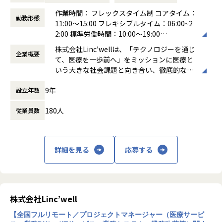
スチームと議論しながら、
【企業価値向上・IPOに向けたプロダクト成長】
作業時間： フレックスタイム制 コアタイム：
デザインの観点から意思決定とプロダクト品質を牽引してい
市場規模150兆円超の巨大市場で、エンタープライズに選ば
勤務形態
11:00～15:00 フレキシブルタイム：06:00~2
ただく役割です。
れるプロダクトを創出。
2:00 標準労働時間：10:00～19:00
売上・MRR・導入数と直結するプロダクト成長を通じ、事業
働き方：
フレックス制（コアタイムあり）
また、AIの活用によってデザイナー以外のメンバーもアウト
成長に貢献します。
株式会社Linc’wellは、「テクノロジーを通じ
企業概要
時間外労働の有無： 有（月平均10時間～30
プットを生み出せるようになる中で、
て、医療を一歩前へ」をミッションに医療と
時間）
デザインシステムやガイドライン、プロンプト、テンプレー
◆業務内容
いう大きな社会課題と向き合い、徹底的な患
休憩時間： 60分
ト等を通じて、
マルチプロダクト戦略のもと、PdMとして戦略から実装・GT
者目線で最適化した体験を医療現場の業務変
プロダクト／サービス全体のデザイン品質と一貫性を仕組み
Mまでを一気通貫でドライブしていただきます。
9年
設立年数
革から踏み込んで実装することですべての
として高めていくことも期待しています。
人々に最高の医療体験の提供することを目指
180人
【主な業務】
従業員数
しています。
本ポジションは、ピープルマネジメントや評価運営を主務と
・プロダクト戦略策定
現在は「オンライン診療システム提供サービ
する管理職ポジションではありません。
└市場・顧客分析
ス」「クリニックDX支援サービス」「ヘルス
自らもデザイン実務に関わりながら、専門性と仕組みづくり
└参入意義・ビジョン策定
ケアECサービス」の3つの事業を展開し、主
詳細を見る
応募する
を通じてプロダクトとチームを牽引するリードポジションで
└ロードマップ設計・運用
力事業として展開する国内有数のオンライン
す。
診療プラットフォームにおいてはサービス開
・プロダクト開発推進
始から累計の診療実績が800万件以上と、大
【ポジションに期待する役割】
└要件定義・エピック設計
きな成長を遂げています。
・患者課題、事業要件、医療現場の業務制約を踏まえ、解く
└開発進行・改善フィードバック
株式会社Linc’well
べきデザイン課題を定義すること
・プロダクトマネージャーやエンジニア等と議論し、ユーザ
・ステークホルダー連携
【全国フルリモート／プロジェクトマネージャー（医療サービ