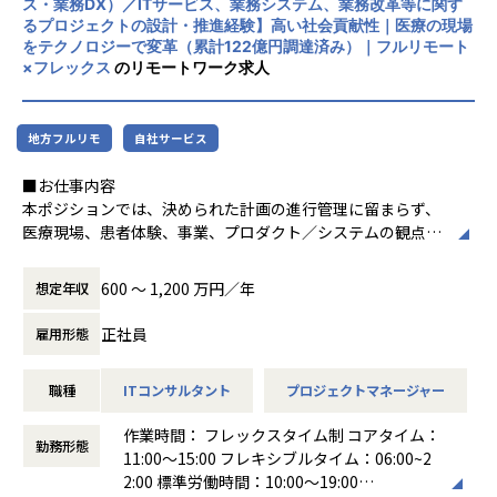
ー理解やデータ、ロジックを用いながら、プロダクトの意思
ス・業務DX）／ITサービス、業務システム、業務改革等に関す
└経営／PMM／営業／CS／エンジニアとの横断連携
るプロジェクトの設計・推進経験】高い社会貢献性｜医療の現場
決定を前に進めること
└顧客ヒアリング・折衝
をテクノロジーで変革（累計122億円調達済み）｜フルリモート
・自ら質の高い体験設計・UIデザインを行いながら、プロダ
×フレックス
のリモートワーク求人
クト全体のデザイン品質を引き上げること
・プロダクトグロース
・デザインシステムやAI利用ガイドライン、プロンプト、テ
└KPI設計・データ分析
ンプレート等を整備し、制作主体が広がる中でも一貫した体
└改善仮説立案・検証
地方フルリモ
自社サービス
験と品質を実現すること
◆プロダクト詳細 以下URLをご覧ください
■お仕事内容
【業務詳細】
・ecforce commerce solution
本ポジションでは、決められた計画の進行管理に留まらず、
・オンライン診療領域を中心としたプロダクトの体験設計お
・ecforce data solution
医療現場、患者体験、事業、プロダクト／システムの観点を
よびUIデザインのリード
踏まえながら、
・ユーザー課題・事業課題・業務要件を踏まえたデザイン課
◆ポジションの魅力
複雑なテーマを実行可能な計画と仕組みに落とし込み、価値
題の構造化と解決方針の策定
【戦略裁量が大きい】
600 〜 1,200 万円／年
想定年収
実現まで推進していただきます。
・プロダクトマネージャー、エンジニア、医療従事者、ビジ
各プロダクト担当のPdMに戦略推進を委譲しています。
ネスチームとの協働による意思決定への関与
上申前提ではなく、自ら設計した根拠（分析・検証）にもと
正社員
雇用形態
1.プロジェクト設計・推進
・ユーザーインタビューや行動データ等を踏まえた仮説立
づき自走することが期待されます。
・プロジェクトの目的、対象範囲、成果指標、推進計画の整
案、情報設計、プロトタイピング、UIデザイン、検証
職種
ITコンサルタント
プロジェクトマネージャー
理
・デザイン原則、品質基準、デザインシステム等の設計・運
【戦略 → 実装 → GTMを一気通貫で担当】
・マイルストーン、依存関係、課題、リスクの管理
用
市場・顧客洞察から、参入意義、戦略、エピック、GTMまで
作業時間： フレックスタイム制 コアタイム：
・検証、導入、改善、横展開までを見据えたプロジェクト推
・AIを活用した制作におけるガイドライン、プロンプト、テ
勤務形態
を文書化し意思決定。
11:00～15:00 フレキシブルタイム：06:00~2
進
ンプレート等の設計・改善
MRR・導入数など会社KPIと直結する職種・業界です。
2:00 標準労働時間：10:00～19:00
・デザインレビューやナレッジ共有を通じた、プロダクト／