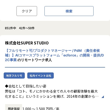
クリア
検索
851件中 41件～50件
株式会社SUPER STUDIO
【フルリモート可/プロダクトマネージャー / PdM （責任者候
補）】AIコマースプラットフォーム「ecforce」の開発・提供/D
2C事業
のリモートワーク求人
地方フルリモ
社内イベント出社
◆会社として目指したい姿
弊社は「コト、モノにかかわる全ての人々の顧客体験を最大
化すること」というミッションを掲げ、2014年の創業から1
年着実にビジネスを伸ばし続け、累計資金調達額は101億円
を突破し、市場内で圧倒的な成長率を誇っています。
1,000 〜 1,500 万円／年
想定年収