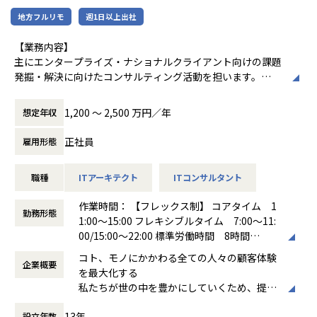
■募集背景
ザイナー候補を募集します。
2026年5月現在
地方フルリモ
週1日以上出社
患者にとって良い体験、医療従事者にとって運用しやすい仕
・プロダクトマネジメントグループ
組み、そして事業として持続可能な構造。
【業務内容】
そのすべてを成立させることは簡単ではありません。
■このポジションの魅力
今回の配属先となるグループには、マネージャーとリーダー
主にエンタープライズ・ナショナルクライアント向けの課題
・医療現場とともに、患者体験を一気通貫でデザインできる
を含む8名が在籍。
発掘・解決に向けたコンサルティング活動を担います。
当社では、オンライン診療やクリニックDXをはじめとする事
- 支援先であるクリニックとの距離が近く、医師や看護師
業・プロダクトの拡大に伴い、
をはじめとする医療現場の専門家と日常的に対話しながら、
【業務の変更の範囲】
アカウント戦略/案件獲得の主導: 戦略的ターゲットリストの
複数の医療従事者、事業チーム、プロダクト、外部システム
実際の課題や業務への理解を深めてデザインに向き合えま
1,200 〜 2,500 万円／年
想定年収
会社の定める範囲
洗い出し、経営レイヤー、事業責任者レイヤーとの関係構築
が関わる複雑なテーマが増えています。
す。
を進めるための戦略的アプローチの実行。
患者向けの画面改善にとどまらず、医療現場の業務設計
正社員
雇用形態
こうしたテーマでは、単なる進捗管理ではなく、目的や論点
から、患者が安心して医療にアクセスし、受診できる体験の
ソリューション構想と提案: クライアント企業の経営課題を
を整理し、
提供までを一貫して設計できます。
職種
ITアーキテクト
ITコンサルタント
紐解き、仮説設計と必要な顧客戦略・戦術（コマース事業戦
業務・システム要件や関係者間の依存関係を構造化した上
略、基盤構築、データ活用、施策）の提案をリードします
で、導入・検証・改善まで一貫して推進する役割が重要にな
・デザインの観点から、プロダクトの意思決定を牽引できる
作業時間： 【フレックス制】 コアタイム 1
ります。
勤務形態
- プロダクトマネージャー、エンジニア、医療従事者、ビ
1:00〜15:00 フレキシブルタイム 7:00〜11:
プロジェクトマネジメント: PMとして複数プロジェクトを獲
ジネスチームなどと協働し、単純な正解のない課題に対する
00/15:00〜22:00 標準労働時間 8時間
得し、デリバリーにおけるQCDの担保とコンサルティンググ
そのため当社では、プロジェクトマネジメントを強みに、
意思決定に深く関与できます。
働き方：
フレックス制（コアタイムあり）
ループにおける売上達成責任を負います。クライアントの中
医療現場、患者体験、事業、プロダクト／システムを横断し
コト、モノにかかわる全ての人々の顧客体験
企業概要
時間外労働の有無： 有（月平均33時間）
長期的な事業成長を見据えたアカウントプランの策定と実行
ながら、難易度の高いテーマの価値実現を推進できる方を募
を最大化する
・プロダクト横断の品質基準やデザイン基盤を形づくれる
休憩時間： 60分
も担います。
集しています。
私たちが世の中を豊かにしていくため、提供
- サービスや組織が成長する今だからこそ、個別案件に閉
するもの。それは、新たな体験です。 一人ひ
じず、一貫した体験や品質を支える仕組みを整備できます。
4.組織運営活動 として、全社戦略に基づき、SaaS×コンサル
13年
設立年数
とりの求めるコト・モノが多様化し、使いや