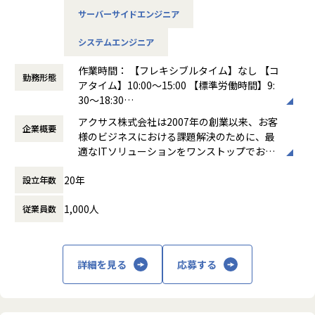
■Windowsマスタ作成／キッティング支援
サーバーサイド / インフラ
のプロフェッショナルチーム
サーバーサイドエンジニア
・Windows11のマスタ作成、キッティングの自動化ツー
Go / Echo
ルの開発業務
MySQL / Redis / Elasticsearch
【業務の変更の範囲】
システムエンジニア
■クラウドサービス展開の準備、開発・導入・運用・検証業
BigQuery / TreasureData
会社の定める範囲
務
AWS ECS / GCP GKE
作業時間： 【フレキシブルタイム】なし 【コ
・Windows Intuneや、EntraIDへの移行支援
勤務形態
GitHub / Slack / JIRA / Confluence
アタイム】10:00～15:00 【標準労働時間】9:
■障害対応／トラブル対応／運用改善
CI/CD：CircleCI / GithubActions
30～18:30
・ITに関するトラブルの調査、検証
モバイル（iOS/Android/Flutter）
働き方：
フレックス制（コアタイムあり）
・業務効率化ツールの開発
アクサス株式会社は2007年の創業以来、お客
開発言語：Swift / Kotlin / Dart(Flutter)
企業概要
時間外労働の有無： 有（月平均11.5時間）
■その他
様のビジネスにおける課題解決のために、最
サーバー連携: REST, GraphQL
休憩時間： 60分
・運用改善提案／プレゼンテーション
適なITソリューションをワンストップでお届
CI/CD：CircleCI / GithubActions / Xcode Cloud
けするサービスを展開してきました。
Web
20年
【「自分らしさ」のあるキャリア設計についてもご安心くだ
設立年数
開発言語：Typescript, Javascript
さい】
企業理念である「すごい！を追求する」は、
フレームワーク：Nuxt.js、Next.js
1,000人
従業員数
これまでのご経験、ご自身の強みを活かし、プレーヤー/マネ
「すごい！」というポジティブな驚きを示す
各種ツール
ジメント/新たなフィールドでの活躍など、「自分らしさ」を
ことばが、お客様やエンドユーザーからはも
コード管理: GitHub
発揮できるキャリア設計を一緒に行います。
ちろんのこと、仲間同士や自分の家族からも
プロジェクト管理: Asana (一部開発関連はGithubProject)
（1）技術を極める「スペシャリスト」
聞かれるような、そんな質の高い仕事を提供
コミュニケーション: Slack, Zoom
詳細を見る
応募する
（2）プロジェクトを動かす「マネジメント」
し続けようという決意の形です。
（3）事業部門を支える「管理職」
■ポジションの魅力
そしてそれを成し遂げるためには、サービス
膨大なコンテンツデータと、オンライン×オフラインを横断
募集要項
のつくり手である私たち自身が、常にわくわ