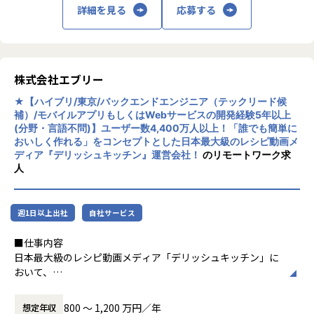
を”エンタープライズ企業”と定義し、提案活動を展開してい
業務設計まで含めて医療体験全体の改善に関わることができ
・コミュニケーションデザイナー：4名
詳細を見る
応募する
・PdM、デザイナー、エンジニアが一体となり、企画から分
ます。
ます
※業務委託を除く
析まで一貫して開発に携わっていただきます。事業の初期段
・PdM、デザイナー、エンジニア、医療従事者、事業チーム
階から関わり、裁量を持ってプロダクトを育てていける環境
配属先となるプロフェッショナルコンサルティンググループ
が協働しながら価値をつくる組織です
です。
はこの戦略を実現する中核組織であり、プロジェクトの提案
・リモートワークやフレックスタイム制を活用しながら柔軟
■会社紹介
・各チームが事業に最適な技術を主体的に選択できるため、
活動や、D2C事業立上げ・事業統合・EC基盤刷新などの構想
な働き方が可能です
株式会社エブリー
株式会社Linc’wellは、「テクノロジーを通じて、医療を一歩
技術選定や新アーキテクチャ導入の意思決定をリードしてい
策定から、SaaS基盤の導入、AIエージェントを活用したBP
前へ」をミッションに医療という大きな社会課題と向き合
ただけます。
★【ハイブリ/東京/バックエンドエンジニア（テックリード候
R、システムリリース後のグロース支援まで、コマース領域
【業務の変更の範囲】
い、
補）/モバイルアプリもしくはWebサービスの開発経験5年以上
・実装の先にある「ユーザーが実際にどう触り、どう感じる
を主軸にDXを支援しています。
会社の規定に準ずる
徹底的な患者目線で最適化した体験を医療現場の業務変革か
(分野・言語不問)】ユーザー数4,400万人以上！「誰でも簡単に
か」というUX設計を重視した開発にも関われる環境です。
この最重要戦略を牽引し、大規模かつ高付加価値な案件の獲
ら踏み込んで実装することですべての人々に最高の医療体験
おいしく作れる」をコンセプトとした日本最大級のレシピ動画メ
・技術への深い知見とプロダクト目線のバランス感覚が求め
得・デリバリーを主導することで、名実ともにハイエンドな
の提供することを目指しています。
ディア『デリッシュキッチン』運営会社！
のリモートワーク求
られる環境です。「システムをどう改善するか」だけでなく
コンサルティング組織の実現を目指しています。
人
現在は「オンライン診療システム提供サービス」「クリニッ
「事業にとって何が正しいか」を常に考えながら開発に向き
クDX支援サービス」「ヘルスケアECサービス」の3つの事業
合えます。
本ポジションは、2024年4月に新設されたプロフェッシコン
を展開し、
サルティンググループの組織拡大を担う第一期メンバーとし
主力事業として展開する国内有数のオンライン診療プラット
週1日以上出社
自社サービス
◼︎技術環境
て、組織の中核を牽引いただくマネージャー以上の人材を募
フォームにおいてはサービス開始から累計の診療実績が800
・Kotlin / Jetpack Compose(新規画面から移管中)
集します。
■仕事内容
万件以上と、大きな成長を遂げています。
・Claude Code
日本最大級のレシピ動画メディア「デリッシュキッチン」に
・Android Studio / VS Code
【業務の変更の範囲】
おいて、
【業務の変更の範囲】
・Figma
会社の定める業務
サーバーサイドのAPI開発からAWS/GCPを使用したインフラ
会社の規定に準ずる
・GitHub / Github Actions
構築まで幅広く担当いただきます。
・CodeRabbit
800 〜 1,200 万円／年
想定年収