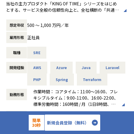
当社の主力プロダクト「KING OF TIME」シリーズをはじめ
【業務の変更の範囲】
とする、サービス全般の信頼性向上と、全社横断の「共通技
会社の定める業務
術基盤」構築を担う新組織の立ち上げメンバーを募集しま
す。
500 〜 1,000 万円／年
想定年収
■具体的な業務内容
正社員
雇用形態
社内の各プロダクトチームに対し、SREのプラクティスを浸
透させ、自律的な運用を支援するとともに、全社横断的な技
職種
SRE
術基盤の構築・改善を担っていただきます。
1. サービス基盤の統合・信頼性向上
・サービスごとに最適化された基盤を俯瞰し、共通基盤とし
開発経験
AWS
Azure
Java
Laravel
ての信頼性・効率性を高めるアーキテクチャへの改善。
・SLO/SLIの策定支援、Datadog等を用いた可観測性の構
PHP
Spring
Terraform
築。
2. 開発プロセスの自動化・トイル削減
作業時間： コアタイム：11:00～16:00、フレ
勤務形態
・CI/CDパイプラインの整備、Terraform等を用いたIaCの推
キシブルタイム：9:00-11:00、16:00-22:00、
進。
標準労働時間：160時間 / 月（1日8時間、稼
・開発チームが自律的に運用まで完結できるような支援施
働日が20日の月）
CORPORATE MISSION 「人時生産性*をお
策。
企業概要
働き方：
フレックス制（コアタイムあり）
客様と共に考える」
簡単
新規会員登録（無料）
・最新技術をキャッチアップし、AIを用いた運用自動化等の
時間外労働の有無： 有（月平均20時間）
30秒
推進。
休憩時間： 60分
■オペレーションからの解放