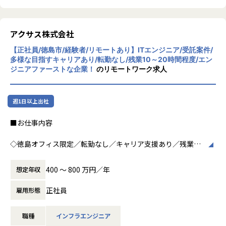
す。
オフラインとオンラインをつなぐような新しいサービスの設
計・開発
エブリーの目指す世界
プロダクトマネージャー、デザイナーと協働した、プロダク
アクサス株式会社
パーパス・ミッション・バリューに込めた思い
ト開発の推進
多くの方のライフスタイルにとって欠かせないメディア・サ
【正社員/徳島市/経験者/リモートあり】ITエンジニア/受託案件/
データドリブンな開発のための、ユーザーの行動ログ等のデ
ービスとなることはもちろん、新たな領域にも挑戦し続け、
多様な目指すキャリアあり/転勤なし/残業10～20時間程度/エン
ータ基盤の構築および分析
私たちが目指す未来の実現に取り組んでいきます。
ジニアファーストな企業！
のリモートワーク求人
開発組織の成果・Agilityの最大化
運営サービス
■体制、役割
・デリッシュキッチン
週1日以上出社
PdM、デザイナー、エンジニアが一体となり、企画から分析
- 「だれでもおいしく簡単に作れるレシピ」を毎日配信する
まで一貫して開発に携わっていただきます。事業の初期段階
レシピ動画メディア
■お仕事内容
から関わり、裁量を持ってプロダクトを育てていける環境で
・retail HUB
す。
- 「小売業が新しい買い物体験をとどけるHUBに」をミッシ
◇徳島オフィス限定／転勤なし／キャリア支援あり／残業10
事業に最適な技術を主体的に選択できるため、技術選定や新
ョンに、お客様が期待する新しい買い物体験を提供していま
～15時間程度◇
アーキテクチャ導入の意思決定をリードしていただけます。
す
「エンジニアファースト」を追求し、エンジニアがワクワク
技術とプロダクトの両方にオーナーシップを持って向き合え
400 〜 800 万円／年
想定年収
・トモニテ（旧MAMADAYS）
する環境を整えています。
る環境です。「システムをどう改善するか」だけでなく「事
- 「子育てを通じて、人が、社会が、ともに手をとりあう世
業にとって何が正しいか」を常に考えながら開発に向き合え
正社員
雇用形態
界を実現する」をミッションとしたファミリー向け動画メデ
■ネットワーク、サーバー（Windows、UNIX、Linux）
ます。
ィア
・設計構築、運用保守、運用設計、監視、障害対応など
・MOMENTH
職種
インフラエンジニア
■ミドルウェア設計、環境構築
■技術環境
- 「熱狂を、仕掛ける。世の中を、揺さぶる。」SNS・動画