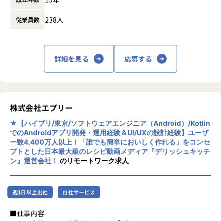
ソリューションを構想し、セールス、教育、方法論へ落とし
■アサイン想定
すさや利便性といった「機能的価値」だけで
・AI時代における、新しいデザインリードの役割を担える
込む活動を推進します。
238人
基本的には選考の中で候補者様のご意向や弊社ニーズを踏ま
従業員数
はなく、お洒落な空間をデザインできる、世
- デザインシステムやガイドライン、プロンプト、テンプ
えて決定しており、以下はあくまで一例です。
界観に共感できる。そういった「情緒的価
レートを通じて、制作主体が広がる中でも組織全体のアウト
【ポジションの魅力】
値」を人々が求める社会へと移行しつつあり
プット品質を高める役割に挑戦できます。
コマースDXの実行まで完遂: 当社はD2C事業運営ノウハウとS
・クリニックDX
ます。 私たちは自社プロダクトを通し、実用
詳細を見る
応募する
aaSプロダクト「ecforce」を有しており、従来のコンサルテ
└支援先の医療機関における業務フロー改善・新規運用導
性のさらにその先にある新たな体験価値を追
・柔軟な働き方の中で、専門性を発揮できる
ィングファームでプロジェクトを、当社のSaaSを活用するこ
入
求し、世の中に提供していくことで、人を、
- リモートワークやフレックスタイム制を導入しており、
とで、半年〜1年ほどで実現することができます。さらに、
└複数拠点・複数職種を巻き込んだ業務変革
社会を、そして世界をより良くできると信じ
柔軟な働き方を前提に、難易度の高いプロダクト課題に向き
当社のコンサルティングの特徴として、ecforceというSaaS
ています。
合うことができます。
を活用することが前提にあるため、構想策定やアドバイザリ
株式会社エブリー
ーのみで完了するのではなく、構想策定からBPR、SI、グロ
■当ポジションの魅力
ースまで一気通貫で実行までやり切ることができ、手触り感
・医療現場、患者体験、事業、プロダクト／システムが交差
★【ハイブリ/東京/ソフトウェアエンジニア（Android）/Kotlin
■キャリアについて
のあるコンサルティングが経験できます。
でのAndroidアプリ開発・運用経験＆UI/UXの設計経験】ユーザ
する、複雑性の高いテーマを推進できます
本ポジションでは、難易度の高いプロダクト課題に向き合い
ー数4,400万人以上！「誰でも簡単においしく作れる」をコンセ
・単なる進捗管理ではなく、目的や課題の整理、業務設計、
ながら、
プトとした日本最大級のレシピ動画メディア『デリッシュキッチ
高付加価値なハイブリッドモデル: 開発済みのSaaSの導入を
要件整理、導入・検証まで一貫して関わることができます
リードプロダクトデザイナーとして体験設計とデザイン品質
ン』運営会社！
のリモートワーク求人
前提とするデリバリーによって、SaaS収益とコンサルフィー
・支援先の医療機関や開発チームなど多様な関係者と協働し
を牽引していただきます。
を組み合わせることで、競合ファームやECパッケージベンダ
ながら、複数の制約がある状況でプロジェクトを成立させる
ー、SIerなどの他プレイヤーが実現できないスピード・コス
経験を積むことができます
その後は、ご本人の志向性や成果に応じて、複数領域を横断
週1日以上出社
自社サービス
ト・品質でデリバリーができます。
・個別のプロジェクトを完遂するだけでなく、検証した取り
した体験設計や、デザインシステム・AI活用を含む品質基盤
組みを再現可能な仕組みとして横展開するところまで関われ
づくり、
■仕事内容
経営層へのインパクト: COO/CMO直下プロジェクトに関与で
ます
プロダクト戦略やサービスデザインへの関与など、専門性を