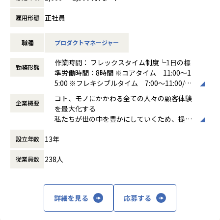
これまで、EC事業者に向けたSaaSプロダクト「ecforce」の
正社員
雇用形態
導入提案を中心に行ってまいりました。
職種
プロダクトマネージャー
今後はよりオフライン市場も視野に入れ、様々な業種の方が
感覚的に扱えるように、ビジネスとしても大きな成果を発揮
作業時間： フレックスタイム制度└1日の標
できるようなプロダクト開発することによって、「本当に良
勤務形態
準労働時間：8時間 ※コアタイム 11:00〜1
い商品が売れる世の中を創る」ことや「商売の民主化を実現
5:00 ※フレキシブルタイム 7:00〜11:00/15:
していく」ことに繋げたいと考えています。
00〜22:00
コト、モノにかかわる全ての人々の顧客体験
企業概要
働き方：
フレックス制（コアタイムあり）
また、AIなどの最先端の技術革新をいち早く取り入れ、コマ
を最大化する
時間外労働の有無： 有（月平均33時間）
ースDXでビジネス全体を最適化することを目指します。マー
私たちが世の中を豊かにしていくため、提供
休憩時間： 60分
ケティングの最適化や販売チャネルの強化はもちろん、AI駆
するもの。それは、新たな体験です。 一人ひ
動型のデータ活用、業務改善、実行までコマースビジネスに
13年
設立年数
とりの求めるコト・モノが多様化し、使いや
特化した様々なプロダクトを提供しながら専門性の高い意思
すさや利便性といった「機能的価値」だけで
決定や創造的な取り組みに集中できる環境を生み出します。
238人
従業員数
はなく、お洒落な空間をデザインできる、世
界観に共感できる。そういった「情緒的価
着実に事業成長を遂げてきており、「ecforce」のクライア
値」を人々が求める社会へと移行しつつあり
ントは1700ショップ以上に伸びてきましたが、さらなるプロ
ます。 私たちは自社プロダクトを通し、実用
詳細を見る
応募する
ダクトの進化を支える新しい力を必要としており、プロダク
性のさらにその先にある新たな体験価値を追
トマネージャー（PdM）の部門全体を牽引いただける責任者
求し、世の中に提供していくことで、人を、
候補を募集します。