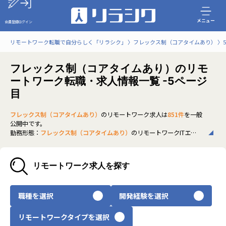
メニュー
会員登録
ログイン
リモートワーク転職で自分らしく「リラシク」
フレックス制（コアタイムあり）
フレックス制（コアタイムあり）のリモ
ートワーク転職・求人情報一覧 -5ページ
目
フレックス制（コアタイムあり）
のリモートワーク求人は
851件
を一般
公開中です。
勤務形態：
フレックス制（コアタイムあり）
のリモートワークITエンジ
ニア求人・転職をお探しなら、リラシクにご相談ください。自律的な
働き方ができ、業務効率を高めながらワークライフバランスも実現しや
すい制度です。非公開求人も多く、条件に合った働き方や環境を探して
リモートワーク求人を探す
いる方は、ぜひリラシクにご登録のうえ、担当エージェントまでご相
談ください。
いち早く、多くの選択肢から
フレックス制（コアタイムあり）
のリモ
職種を選択
開発経験を選択
ートワーク求人を選びたい方は、30秒で完結する無料の
会員登録
へお
進みください。
リモートワークタイプを選択