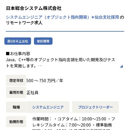
する唯一無二の大規模な1st Party Dataを活用した開発を経
2007年の創業以来、お客様のビジネスにおける課題解決のた
くする気持ちを持って事業に取り組むことが
験できます。
日本総合システム株式会社
めに、最適なITソリューションの提供を目指して展開してき
大切です。そこで社内環境、評価体制、研修
エブリーは『AI ファースト・カンパニー』を目指し、開発生
システムエンジニア（オブジェクト指向開発）※仙台支社採用
の
ましたが、いわゆる第二創業期に入ったことを機に、会社と
システム、福利厚生などを整え、エンジニア
産性10倍を目標に掲げています。「AI開発効率化勉強会」の
リモートワーク求人
しての存在価値である「企業理念」と今後の指針となる「ビ
が希望を描きながらクリエイティブな能力を
定期開催、AIを活用したIssue駆動の並列開発、Figmaと連
ジョン」を新たに策定いたしました。
発揮できる組織でありたいと願い「日本でも
携したUIからのコード生成の検証など、職種を横断してAIの
【企業理念】すごい！を追求する
っともエンジニアがわくわくする会社にな
能力を最大限に引き出すための体制構築に投資しています。
週1日以上出社
受託開発
【ビジョン】日本でもっともエンジニアがわくわくする会社
る」というビジョンを掲げました。
になる
■エブリーについて
■お仕事内容
毎日のわくわく感が、やがて社会を動かす
エブリーでは、「明るい変化の積み重なる暮らしを、誰にで
Java、C++等のオブジェクト指向言語を用いた開発及びテス
【業務の変更の範囲】
「すごい！」へとつながるように。
も」をパーパスに掲げ、人々のライフスタイルを豊かにする
トを実施します。
会社の定める業務
サービスを複数展開しています。
「ありがとう」と言われる『モノ』作りの会
＜仙台支社での仕事内容＞
社から、「すごい！」と評価される『コト』
進化し続けるテクノロジーによってオンライン・オフライン
500 〜 750 万円／年
想定年収
・地方自治体など暮らしを支える業務で利用される公共 GIS
作りの企業へと成長できるように。
関係なく、さまざまな情報に触れることができる時代におい
分野
て、パーソナライズ化された最適な情報をとどけることで、
正社員
雇用形態
・東日本大震災に関する研究をサポートするデジタルアーカ
アクサス株式会社は、明確な理念とビジョン
日々の生活における不安や悩みを解消したいと考えていま
イブソリューションなどの防災・減災分野などの受託案件
のもと、これからもお客様の信頼と期待に応
す。
職種
システムエンジニア
プロジェクトリーダー
・DX の推進に関連した業務効率化案件
えてまいりたいと考えています。
等をご担当していただきます。作業は 100%自社内での開発
エブリーの目指す世界
作業時間： ・コアタイム：10:00～15:00 ・フ
となります。
勤務形態
パーパス・ミッション・バリューに込めた思い
レキシブルタイム：7:00～20:00 ・標準勤務
多くの方のライフスタイルにとって欠かせないメディア・サ