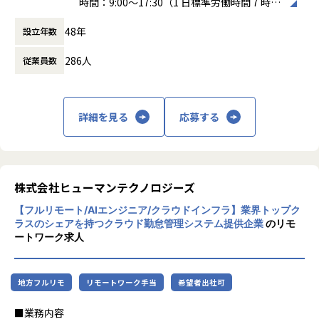
時間：9:00～17:30（1 日標準労働時間 7 時間
ービスとなることはもちろん、新たな領域にも挑戦し続け、
30 分）
■組織構成
私たちが目指す未来の実現に取り組んでいきます。
48年
設立年数
働き方：
フレックス制（コアタイムあり）
配属となる仙台オフィスにはマネージャー2名、リーダー4
時間外労働の有無： 有（月平均10時間）
名、メンバー9名（20代5名、30代2名、40代8名）の計15名
運営サービス
286人
従業員数
休憩時間： 60分
の社員が所属しております。
・デリッシュキッチン
- 「だれでもおいしく簡単に作れるレシピ」を毎日配信する
レシピ動画メディア
■当社の特徴
・retail HUB
詳細を見る
応募する
・幅広い業種における開発実績を有しています。
- 「小売業が新しい買い物体験をとどけるHUBに」をミッシ
・自社パッケージ製品を保有しており、長期的なお取引が続
ョンに、お客様が期待する新しい買い物体験を提供していま
く顧客が多数あります。
す
案件の約6割がプライム案件と、安定した取引基盤を築い
・トモニテ（旧MAMADAYS）
ています。
株式会社ヒューマンテクノロジーズ
- 「子育てを通じて、人が、社会が、ともに手をとりあう世
・自社内作業の割合も全体の約6割と高く、自社内にプロジ
界を実現する」をミッションとしたファミリー向け動画メデ
【フルリモート/AIエンジニア/クラウドインフラ】業界トップク
ェクトルームを完備しています。
ィア
ラスのシェアを持つクラウド勤怠管理システム提供企業
のリモ
・新人研修期間を6ヶ月間（C、Java）設けており、開発技術
・MOMENTH
ートワーク求人
に自信を持っています。
- 「熱狂を、仕掛ける。世の中を、揺さぶる。」SNS・動画
高い技術力は顧客からも評価されており、高単価案件の獲
のプロフェッショナルチーム
得につながっています。
地方フルリモ
リモートワーク手当
希望者出社可
・プロジェクトによっては在宅勤務も可能で、全社での在宅
【業務の変更の範囲】
勤務実施率は5割を超えています。
会社の定める範囲
■業務内容