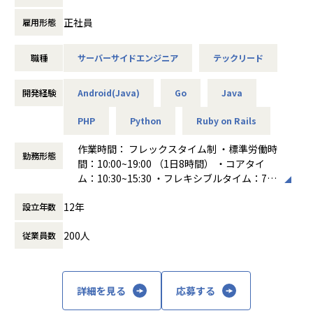
リリースから約10年、約70万行のGoで構成されたAPIサーバ
正社員
◼︎ポジションの魅力
雇用形態
ーは、膨大なユーザーデータとコンテンツを支える大規模シ
・膨大なコンテンツデータと、オンライン×オフラインを横
ステムへと成長しました。
断する唯一無二の大規模な1st Party Dataを活用した開発を
職種
サーバーサイドエンジニア
テックリード
プロダクトのビジョン実現に向け、「何を・どう作るか」の
経験できます。
技術戦略から携わり、
・エブリーは『AI ファースト・カンパニー』を目指し、開発
大規模開発の中でAIアシスタントのバックエンド基盤やアー
開発経験
Android(Java)
Go
Java
生産性100倍を目標に掲げています。
キテクチャ再設計といった難易度の高いテーマに、自らチャ
「AI開発効率化勉強会」の定期開催、AIを活用したIssue駆動
レンジしていただけるエンジニアを募集しています。
PHP
Python
Ruby on Rails
の並列開発、Figmaと連携したUIからのコード生成の検証な
AIを前提とした新しい開発体制を自ら築きながら、次世代の
ど、職種を横断してAIの能力を最大限に引き出すための体制
プロダクト開発をリードできる環境です。
作業時間： フレックスタイム制 ・標準労働時
構築に投資しています。
勤務形態
間：10:00~19:00 （1日8時間） ・コアタイ
■組織体制と募集背景について
ム：10:30~15:30 ・フレキシブルタイム：7:0
■エブリーについて
CTO率いる約35名の組織となり、若手からシニアまで様々な
0〜22:00
エブリーでは、「明るい変化の積み重なる暮らしを、誰にで
12年
バックグラウンドをもったメンバーが所属しています。
設立年数
働き方：
フレックス制（コアタイムあり）
も」をパーパスに掲げ、人々のライフスタイルを豊かにする
プロダクトの次の成長にブーストをかけるといった意味で
時間外労働の有無： 有（月平均10時間～20
サービスを複数展開しています。
200人
従業員数
も、豊富なご経験・スキル・能力を備えた方に入っていただ
時間）
きたいという想いがあり、今回テックリード候補を募集して
休憩時間： 60分
進化し続けるテクノロジーによってオンライン・オフライン
います。
関係なく、さまざまな情報に触れることができる時代におい
て、パーソナライズ化された最適な情報をとどけることで、
詳細を見る
応募する
■業務内容
日々の生活における不安や悩みを解消したいと考えていま
大規模サービスのテクニカルリード