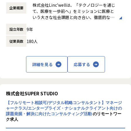
働き方：
フレックス制（コアタイムあり）
2.業務設計・要件整理
株式会社Linc’wellは、「テクノロジーを通じ
サービス全体の品質向上
【高速な意思決定と近い距離感】
企業概要
時間外労働の有無： 有（月平均10時間～30
・医師や看護師など医療従事者へのヒアリングを通じた業務
て、医療を一歩前へ」をミッションに医療と
350〜400名規模の組織で、ステークホルダーの顔が見える距
時間）
課題の把握
いう大きな社会課題と向き合い、徹底的な患
※ご経験や志向性に応じて、担当領域や初期ミッションを決
離感。
休憩時間： 60分
・現行業務フローの整理および改善後の業務設計
者目線で最適化した体験を医療現場の業務変
定します。
フランクに議論し、即決・即実行が可能です。
・患者体験や現場運用を踏まえたプロダクト／システム要件
9年
設立年数
革から踏み込んで実装することですべての
の整理
人々に最高の医療体験の提供することを目指
【柔軟な開発様式】
180人
従業員数
しています。
■募集背景
・プロダクト開発：スクラム
3.合意形成・意思決定推進
現在は「オンライン診療システム提供サービ
Linc'wellは、オンライン診療を基軸に事業を拡大し、患者が
・エンタープライズ向け大型案件：ウォーターフォール併走
・医療従事者、PdM、デザイナー、エンジニア、事業チーム
ス」「クリニックDX支援サービス」「ヘルス
医療にアクセスする体験を変えてきました。
案件特性に応じてPdMが最適な進め方を選択します。
等との協働
ケアECサービス」の3つの事業を展開し、主
詳細を見る
応募する
・複数の立場や制約を踏まえた論点整理および合意形成
力事業として展開する国内有数のオンライン
今後は、単一の機能や画面を改善するだけでなく、診療前後
【柔軟性を持ったロードマップ】
・支援先の医療機関や外部パートナーとのコミュニケーショ
診療プラットフォームにおいてはサービス開
を含む一連の体験や、
・全社整合の1年ロードマップを持ちつつ、
ン
始から累計の診療実績が800万件以上と、大
複数のプロダクト・チャネルを横断した一貫性のある価値設
戦略・市況に応じて方針転換するアジャイル運用です。
きな成長を遂げています。
計が、より重要になります。
4.導入・検証・仕組み化
また、AI活用を含め制作主体が広がる中で、個別のレビュー
【横断テーマで大きな影響力】
株式会社SUPER STUDIO
・新たな業務フローや機能の導入に向けた運用設計
に依存せず、プロダクト全体の品質を高める仕組みも必要に
・データ基盤やAIエージェントなどの共通基盤プロジェクト
・PoCや導入後の効果検証および課題抽出
【フルリモート相談可/デジタル戦略コンサルタント】マネージ
なっています。
に深く関与。
・検証結果に基づく改善推進
ャークラス/エンタープライズ・ナショナルクライアント向けの
・プロダクト単体だけではなく、複数プロダクトの組み合わ
課題発掘・解決に向けたコンサルティング活動
のリモートワー
・導入プロセスや運用ルールの型化、横展開
こうした変化を踏まえ、難易度の高いデザイン課題を整理
せで価値を最大化できるPdMを歓迎します。
ク求人
し、関係者と意思決定を進めながら、
体験設計と品質基盤の両面を牽引できるリードプロダクトデ
◆組織体制