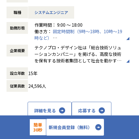
例えば、、、
職種
システムエンジニア
・自動車に搭載されるECUの開発業務
・次世代ADASシステムに関する先行開発業務
作業時間： 9:00 ～ 18:00
・オーディオ製品における音声制御（ノイズキャンセル）の
勤務形態
働き方：
固定時間制（9時～18時、10時～19
組込開発
時など）
・既存ゲーム機及び次世代ゲーム機の開発環境(ＳＤＫ:Softw
時間外労働の有無： 有（月平均20時間）
are Development kit)のテストプログラムの開発
テクノプロ・デザイン社は「総合技術ソリュ
企業概要
休憩時間： 60分
ーションカンパニー」を掲げる、高度な技術
【業務の変更の範囲】
を保有する技術者集団として社会を動かすこ
会社の定める業務
とを志し、活動しています。
15年
設立年数
ビジネスモデルはアウトソーシング領域全域
24,596人
従業員数
に渡ります。いわゆる技術者派遣と呼ばれ
る、クライアント先に当社の技術者が出向す
る事業だけではなく、請負や受託と呼ばれる
働く場所に関わらない事業支援や最新技術を
詳細を見る
応募する
用いた研究開発などを行っています。
簡単
加速度的に技術革新が進む現代社会。開発サ
新規会員登録（無料）
30秒
イクルの短期化、製品開発の多角化や上流工
程プロジェクトの増加といった世の中で技術