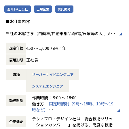
【業務の変更の範囲】
会社の定める業務
週1日以上出社
上場企業
受託開発
■お仕事内容
当社のお客さま（自動車/自動車部品/家電/医療等の大手メー
カー）の開発現場で、
主にWEB系ではサーバーサイド、業務系では業務を効率化/
450 〜 1,000 万円／年
想定年収
自動化するアプリケーションの
開発業務に従事していただきます。
正社員
雇用形態
例えば、、、
職種
サーバーサイドエンジニア
・オンプレミス環境でのWebアプリ開発及びクラウド環境へ
の移行業務
システムエンジニア
・3D Secure認証サービスの基盤開発PM
・生産管理システム サーバサイド開発（Java）
作業時間： 9:00 ～ 18:00
勤務形態
働き方：
固定時間制（9時～18時、10時～19
会社についての詳細
時など）
当社は、約8,500名のエンジニアの現場力と技術コンサルテ
時間外労働の有無： 有（月平均20時間）
ィングを融合し、課題解決から価値創造までを一貫して支援
テクノプロ・デザイン社は「総合技術ソリュ
企業概要
休憩時間： 60分
する総合技術ソリューションカンパニーです。
ーションカンパニー」を掲げる、高度な技術