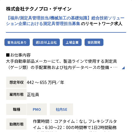
程プロジェクトの増加といった世の中で技術
株式会社テクノプロ・デザイン
者集団として価値提供を行うために、エンジ
【福井/測定具管理担当/機械加工の基礎知識】総合技術ソリュー
ニアが生涯活躍できる環境を考え事業運営を
ション企業における測定具管理担当募集
のリモートワーク求人
行っています。
客先出社あり
週1日以上出社
上場企業
受託開発
■お仕事内容
大手自動車部品メーカーにて、製造ラインで使用する測定具
（ゲージ類）の手配業務および社内データベースの整備・管
理を担っていただきます。。
442 〜 655 万円／年
想定年収
【業務内容】
工程設計部門などの依頼者と仕様を調整し、測定具メーカー
正社員
雇用形態
との折衝を経て測定具を手配する一連の業務を担当します。
あわせて、社内で使用中の測定具を製品・ライン・型番で紐
職種
PMO
社内SE
付けてデータベース化する管理業務にも携わります。
作業時間： コアタイム：なし フレキシブルタ
【具体的な仕事内容】
勤務形態
イム：6:30～22：00の時間帯で1日2時間勤務
◆測定具の手配業務