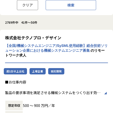
クリア
検索
2769件中 41件～50件
株式会社テクノプロ・デザイン
【全国/機械システムエンジニア/SySML使用経験】総合技術ソリ
ューション企業における機械システムエンジニア募集
のリモー
トワーク求人
週1日以上出社
上場企業
受託開発
■お仕事内容
製品の要求事項を満足させる機械システムをつくり出す効率
的なプロセスの構築やそれを用いた開発を行います。
モデルベースシステムズエンジニアリング（MBSE）やバー
500 〜 900 万円／年
想定年収
チャルエンジニアリングを活用します。