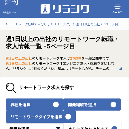
メニュー
会員登録
ログイン
リモートワーク転職で自分らしく「リラシク」
週1日以上の出社
5ページ目
週1日以上の出社のリモートワーク転職・
求人情報一覧 -5ページ目
週1日以上の出社
のリモートワーク求人は
2769件
を一般公開中です。
週1日以上の出社
のリモートワークITエンジニア求人・転職をお探しな
ら、リラシクにご相談ください。基本はリモートながら、チームの連
携強化や対面コミュニケーションも重視するスタイルです。非公開求人
も多く、条件に合った働き方や環境を探している方は、ぜひリラシク
にご登録のうえ、担当エージェントまでご相談ください。
リモートワーク求人を探す
いち早く、多くの選択肢から
週1日以上の出社
のリモートワーク求人を
選びたい方は、30秒で完結する無料の
会員登録
へお進みください。
職種を選択
開発経験を選択
リモートワークタイプを選択
さらに条件を追加する