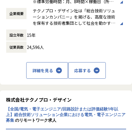
※標準労働時間：月、8時間×稼働日（所定
・ 依頼者（工程設計部門等）との依頼内容の確認・調整
時間）の就労義務有
・ 依頼内容をもとにした測定具の仕様決定・仕様書作成
テクノプロ・デザイン社は「総合技術ソリュ
企業概要
働き方：
フルフレックス制
・ 測定具メーカーとの仕様調整・見積依頼・発注手配
ーションカンパニー」を掲げる、高度な技術
時間外労働の有無： 有（月平均20時間）
◆測定具のデータベース管理
を保有する技術者集団として社会を動かすこ
休憩時間： 60分
・ 社内で使用中の測定具を製品・ライン・型番で紐付けてデ
とを志し、活動しています。
ータベース化
15年
設立年数
・ 測定具管理台帳の更新・維持管理
ビジネスモデルはアウトソーシング領域全域
・ Excel・PowerPointを使用した管理資料・報告書の作成
24,596人
従業員数
に渡ります。いわゆる技術者派遣と呼ばれ
る、クライアント先に当社の技術者が出向す
る事業だけではなく、請負や受託と呼ばれる
■募集背景
働く場所に関わらない事業支援や最新技術を
詳細を見る
応募する
製造ラインで使用する測定具の種類・数量が増加するなか、
用いた研究開発などを行っています。
測定具の手配から社内データベース整備まで一貫して担える
人材の増員が必要となりました。
加速度的に技術革新が進む現代社会。開発サ
品質を支える重要な管理業務を担うポジションです。
イクルの短期化、製品開発の多角化や上流工
程プロジェクトの増加といった世の中で技術
株式会社テクノプロ・デザイン
【業務の変更の範囲】
者集団として価値提供を行うために、エンジ
会社の定める業務
【全国/電気・電子エンジニア/回路設計または評価経験1年以
ニアが生涯活躍できる環境を考え事業運営を
上】総合技術ソリューション企業における電気・電子エンジニア
行っています。
募集
のリモートワーク求人