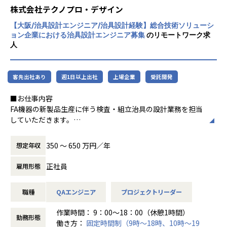
程プロジェクトの増加といった世の中で技術
株式会社テクノプロ・デザイン
者集団として価値提供を行うために、エンジ
【大阪/治具設計エンジニア/治具設計経験】総合技術ソリューシ
ニアが生涯活躍できる環境を考え事業運営を
ョン企業における治具設計エンジニア募集
のリモートワーク求
行っています。
人
客先出社あり
週1日以上出社
上場企業
受託開発
■お仕事内容
FA機器の新製品生産に伴う検査・組立治具の設計業務を担当
していただきます。
仕様検討・基本設計から外注仕様・検品まで一貫して携わり
ます。
350 〜 650 万円／年
想定年収
【業務内容】
正社員
雇用形態
新製品の生産立ち上げに伴う検査・組立治具の設計を担当し
ます。
職種
QAエンジニア
プロジェクトリーダー
要求仕様の整理からSolidWorksを用いた治具設計、外注先へ
の仕様提示・納期管理、組み上げ後の検査・検証、梱包・輸
作業時間： 9：00～18：00（休憩1時間）
送対応まで一貫して携わります。
勤務形態
働き方：
固定時間制（9時～18時、10時～19
月間8〜10件の治具対応をこなすスピード感が求められま