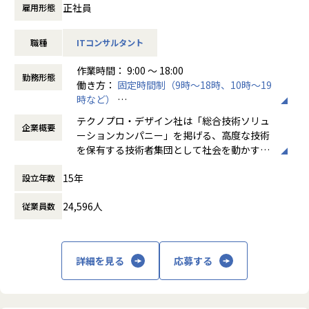
正社員
雇用形態
【想定業務】
①xILS環境構築ソリューション開発およびシミュレーション
職種
ITコンサルタント
②デジタルツイン領域ソリューション開発（バーチャルエン
ジニアリング）
作業時間： 9:00 ～ 18:00
③テスト自動化支援（DevOps/CICD/AI）
勤務形態
働き方：
固定時間制（9時～18時、10時～19
④PLM/ALMなどを含めたワークフロービジネス支援（MBSE
時など）
強化)
時間外労働の有無： 有（月平均20時間）
テクノプロ・デザイン社は「総合技術ソリュ
企業概要
休憩時間： 60分
【お任せする工程やポジション】
ーションカンパニー」を掲げる、高度な技術
当社ではコンサルティング～構想～PoCといったプリセール
を保有する技術者集団として社会を動かすこ
スから
とを志し、活動しています。
実装、運用までのすべての工程に対応しております。
15年
設立年数
プロジェクトの規模は2～6名が多く、ご経験に応じて担当い
ビジネスモデルはアウトソーシング領域全域
ただく工程、
24,596人
従業員数
に渡ります。いわゆる技術者派遣と呼ばれ
メンバー、リーダー、マネージャ―といったポジションをお
る、クライアント先に当社の技術者が出向す
任せいたします。
る事業だけではなく、請負や受託と呼ばれる
働く場所に関わらない事業支援や最新技術を
詳細を見る
応募する
【業務の変更の範囲】
用いた研究開発などを行っています。
会社の定める業務
加速度的に技術革新が進む現代社会。開発サ
イクルの短期化、製品開発の多角化や上流工