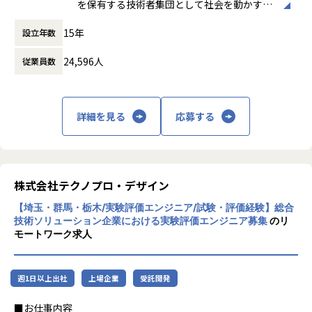
輸送用機器、産業用機械、精密機器、電子部品、医療機器な
を保有する技術者集団として社会を動かすこ
ど幅広い業界において、多様なプロジェクトからエンジニア
とを志し、活動しています。
が高度な技術経験を積むことのできる環境を提供していま
15年
設立年数
す。
ビジネスモデルはアウトソーシング領域全域
さらに、体系的な教育・研修制度を通じて先端技術の習得を
24,596人
従業員数
に渡ります。いわゆる技術者派遣と呼ばれ
促進し、エンジニア一人ひとりの専門性向上と高付加価値化
る、クライアント先に当社の技術者が出向す
を実現しています。
る事業だけではなく、請負や受託と呼ばれる
働く場所に関わらない事業支援や最新技術を
詳細を見る
応募する
【業務の変更の範囲】
用いた研究開発などを行っています。
会社の定める業務
加速度的に技術革新が進む現代社会。開発サ
イクルの短期化、製品開発の多角化や上流工
程プロジェクトの増加といった世の中で技術
株式会社テクノプロ・デザイン
者集団として価値提供を行うために、エンジ
【埼玉・群馬・栃木/実験評価エンジニア/試験・評価経験】総合
ニアが生涯活躍できる環境を考え事業運営を
技術ソリューション企業における実験評価エンジニア募集
のリ
行っています。
モートワーク求人
週1日以上出社
上場企業
受託開発
■お仕事内容