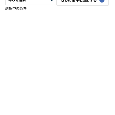
選択中の条件
CTO
VPoE
テックリード
ITコンサルタント
ITアーキテクト
プロジェクトマネージャー
プロダクトマネージャー
スクラムマスター