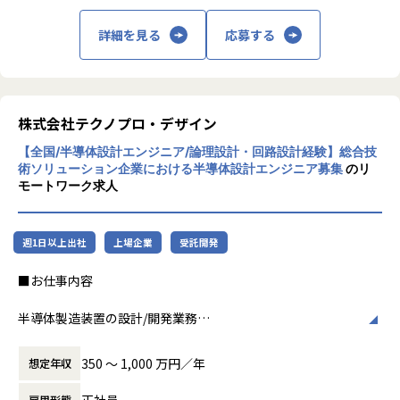
る事業だけではなく、請負や受託と呼ばれる
働く場所に関わらない事業支援や最新技術を
詳細を見る
応募する
■募集背景
用いた研究開発などを行っています。
大手電子機器メーカーより受託したFA機器向けWindowsア
プリケーション開発プロジェクトにて、メンバーを増員しま
加速度的に技術革新が進む現代社会。開発サ
す。
イクルの短期化、製品開発の多角化や上流工
WPFをベースとした3Dモデル表示・操作UIの開発を担うチー
程プロジェクトの増加といった世の中で技術
株式会社テクノプロ・デザイン
ムに参画し、詳細設計・実装・各種テストを担当いただきま
者集団として価値提供を行うために、エンジ
す。
【全国/半導体設計エンジニア/論理設計・回路設計経験】総合技
ニアが生涯活躍できる環境を考え事業運営を
術ソリューション企業における半導体設計エンジニア募集
のリ
行っています。
モートワーク求人
【業務の変更の範囲】
会社の定める業務
週1日以上出社
上場企業
受託開発
■お仕事内容
半導体製造装置の設計/開発業務
半導体設計ツールを用いての、論理設計・論理回路、論理検
証、回路設計、レイアウト設計に携わっていただきます。
350 〜 1,000 万円／年
想定年収
①システム設計・検証
正社員
雇用形態