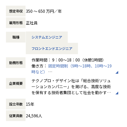
当いただきます。
350 〜 650 万円／年
想定年収
【業務内容】
C#・WPF・MVVMをベースに、FA機器の3Dモデル表示・操
正社員
雇用形態
作機能（移動・回転・ズーム）や頂点データの3D変換・管理
機能の開発を担います。
職種
システムエンジニア
ラムダ式・LINQを用いたロジック実装、行列演算・ベクトル
演算を伴う数学的処理、バグバッシュ等のテスト支援も担当
フロントエンドエンジニア
範囲です。
作業時間： 9：00～18：00（休憩1時間）
【具体的な仕事内容】
勤務形態
働き方：
固定時間制（9時～18時、10時～19
・ WPFを用いたWindowsアプリケーションの詳細設計・実
時など）
装
時間外労働の有無： 有（月平均20時間）
・ FA機器から取り込んだ3Dモデルの2D UI表示機能の開発
テクノプロ・デザイン社は「総合技術ソリュ
企業概要
休憩時間： 60分
・ 頂点データの3Dモデル変換・管理（追加・更新）機能の
ーションカンパニー」を掲げる、高度な技術
開発
を保有する技術者集団として社会を動かすこ
・ 3Dモデルの操作（移動・回転）、表示（ズーム・拡大・
とを志し、活動しています。
縮小）機能の開発
15年
設立年数
・ MVVMパターンに基づくView-Model実装（新規・既存拡
ビジネスモデルはアウトソーシング領域全域
張）
24,596人
従業員数
に渡ります。いわゆる技術者派遣と呼ばれ
・ バグバッシュ等を通じた網羅的なテスト支援
る、クライアント先に当社の技術者が出向す