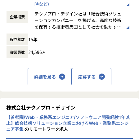
時など）
す。
時間外労働の有無： 有（月平均20時間）
テクノプロ・デザイン社は「総合技術ソリュ
企業概要
休憩時間： 60分
【具体的な仕事内容】
ーションカンパニー」を掲げる、高度な技術
・ 要求仕様書の作成・着工から客先への良否判定依頼・リバ
を保有する技術者集団として社会を動かすこ
イス対応
とを志し、活動しています。
・ SolidWorksを用いた治具の3Dモデリング・図面作成
15年
設立年数
・ 設計・製作外注への仕様だし・見積対応・費用／納期確認
ビジネスモデルはアウトソーシング領域全域
・ ベンダーフォロー（納期チェック・結果検証・リバイス）
24,596人
従業員数
に渡ります。いわゆる技術者派遣と呼ばれ
・ 構成部品の入手・組み上げ・検査体との検証（TPD）
る、クライアント先に当社の技術者が出向す
・ 客先・依頼者への結果検証・リバイス対応
る事業だけではなく、請負や受託と呼ばれる
・ 手渡し・梱包・輸送・輸送情報の展開
働く場所に関わらない事業支援や最新技術を
詳細を見る
応募する
用いた研究開発などを行っています。
■募集背景
加速度的に技術革新が進む現代社会。開発サ
大手電子機器メーカーより受託したFA機器の量産開発プロジ
イクルの短期化、製品開発の多角化や上流工
ェクトにおいて、検査・組立治具の開発を担うチームを増員
程プロジェクトの増加といった世の中で技術
株式会社テクノプロ・デザイン
します。
者集団として価値提供を行うために、エンジ
新製品の生産立ち上げに伴う治具設計ニーズが継続的に発生
【首都圏/Web・業務系エンジニア/ソフトウェア開発経験1年以
ニアが生涯活躍できる環境を考え事業運営を
しており、仕様検討から外注仕様・検品までを担うメンバー
上】総合技術ソリューション企業におけるWeb・業務系エンジ
行っています。
ニア募集
のリモートワーク求人
を募集します。