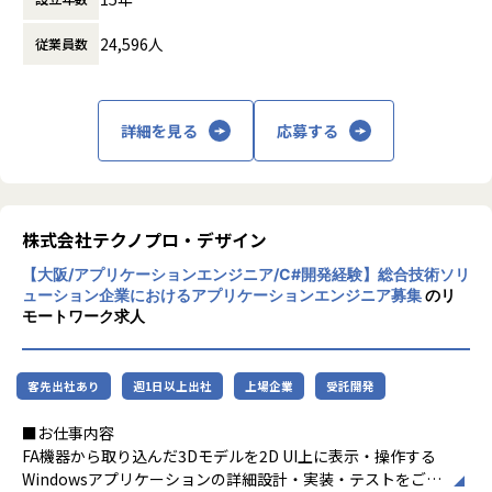
【業務の変更の範囲】
ビジネスモデルはアウトソーシング領域全域
会社の定める業務
24,596人
従業員数
に渡ります。いわゆる技術者派遣と呼ばれ
る、クライアント先に当社の技術者が出向す
る事業だけではなく、請負や受託と呼ばれる
働く場所に関わらない事業支援や最新技術を
詳細を見る
応募する
用いた研究開発などを行っています。
加速度的に技術革新が進む現代社会。開発サ
イクルの短期化、製品開発の多角化や上流工
程プロジェクトの増加といった世の中で技術
株式会社テクノプロ・デザイン
者集団として価値提供を行うために、エンジ
【大阪/アプリケーションエンジニア/C#開発経験】総合技術ソリ
ニアが生涯活躍できる環境を考え事業運営を
ューション企業におけるアプリケーションエンジニア募集
のリ
行っています。
モートワーク求人
客先出社あり
週1日以上出社
上場企業
受託開発
■お仕事内容
FA機器から取り込んだ3Dモデルを2D UI上に表示・操作する
Windowsアプリケーションの詳細設計・実装・テストをご担