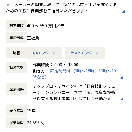
大手メーカーの開発現場にて、製品の品質・性能を確認する
ための実験評価業務をご担当いただきます
【業務内容】
400 〜 550 万円／年
想定年収
・信頼性評価、試験実施
・各部品の耐久や性能を評価する為に、検査機器の準備
正社員
雇用形態
・検査機器の操作
・抽出データまとめ、報告書の作成
職種
QAエンジニア
テストエンジニア
・試作実験評価
・試験データの集積、試験設備の点検保守作業
作業時間： 9:00 ～ 18:00
勤務形態
働き方：
固定時間制（9時～18時、10時～19
製品開発における重要な工程を担うポジションであり、設計
時など）
部門や品質保証部門と連携しながら評価・検証業務を進めて
時間外労働の有無： 有（月平均20時間）
いただきます。
テクノプロ・デザイン社は「総合技術ソリュ
企業概要
休憩時間： 60分
ーションカンパニー」を掲げる、高度な技術
会社についての詳細
を保有する技術者集団として社会を動かすこ
当社は、約8,500名のエンジニアの現場力と技術コンサルテ
とを志し、活動しています。
ィングを融合し、課題解決から価値創造までを一貫して支援
15年
設立年数
する総合技術ソリューションカンパニーです。
ビジネスモデルはアウトソーシング領域全域
輸送用機器、産業用機械、精密機器、電子部品、医療機器な
24,596人
従業員数
に渡ります。いわゆる技術者派遣と呼ばれ
ど幅広い業界において、多様なプロジェクトからエンジニア
る、クライアント先に当社の技術者が出向す