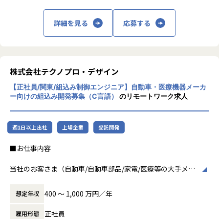
が高度な技術経験を積むことのできる環境を提供していま
る事業だけではなく、請負や受託と呼ばれる
す。
働く場所に関わらない事業支援や最新技術を
詳細を見る
応募する
さらに、体系的な教育・研修制度を通じて先端技術の習得を
用いた研究開発などを行っています。
促進し、エンジニア一人ひとりの専門性向上と高付加価値化
を実現しています。
加速度的に技術革新が進む現代社会。開発サ
イクルの短期化、製品開発の多角化や上流工
【業務の変更の範囲】
程プロジェクトの増加といった世の中で技術
株式会社テクノプロ・デザイン
会社の定める業務
者集団として価値提供を行うために、エンジ
【正社員/関東/組込み制御エンジニア】自動車・医療機器メーカ
ニアが生涯活躍できる環境を考え事業運営を
ー向けの組込み開発募集（C言語）
のリモートワーク求人
行っています。
週1日以上出社
上場企業
受託開発
■お仕事内容
当社のお客さま（自動車/自動車部品/家電/医療等の大手メー
カー）の開発現場で
組込エンジニア（車載ECU、自走式ロボット、アームロボッ
400 〜 1,000 万円／年
想定年収
ト、建設機械、医療装置）として開発業務に従事していただ
きます。
正社員
雇用形態