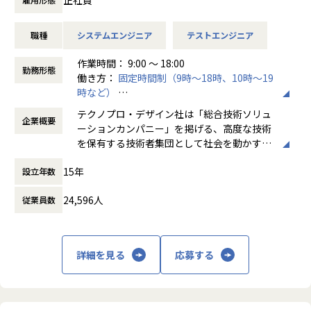
②論理設計・検証
③回路設計・検証
職種
システムエンジニア
テストエンジニア
会社についての詳細
作業時間： 9:00 ～ 18:00
当社は、約8,500名のエンジニアの現場力と技術コンサルテ
勤務形態
働き方：
固定時間制（9時～18時、10時～19
ィングを融合し、課題解決から価値創造までを一貫して支援
時など）
する総合技術ソリューションカンパニーです。
時間外労働の有無： 有（月平均20時間）
輸送用機器、産業用機械、精密機器、電子部品、医療機器な
テクノプロ・デザイン社は「総合技術ソリュ
企業概要
休憩時間： 60分
ど幅広い業界において、多様なプロジェクトからエンジニア
ーションカンパニー」を掲げる、高度な技術
が高度な技術経験を積むことのできる環境を提供していま
を保有する技術者集団として社会を動かすこ
す。
とを志し、活動しています。
さらに、体系的な教育・研修制度を通じて先端技術の習得を
15年
設立年数
促進し、エンジニア一人ひとりの専門性向上と高付加価値化
ビジネスモデルはアウトソーシング領域全域
を実現しています。
24,596人
従業員数
に渡ります。いわゆる技術者派遣と呼ばれ
る、クライアント先に当社の技術者が出向す
【業務の変更の範囲】
る事業だけではなく、請負や受託と呼ばれる
会社の定める業務
働く場所に関わらない事業支援や最新技術を
詳細を見る
応募する
用いた研究開発などを行っています。
加速度的に技術革新が進む現代社会。開発サ
イクルの短期化、製品開発の多角化や上流工