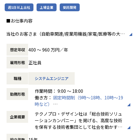
週1日以上出社
上場企業
受託開発
■お仕事内容
当社のお客さま（自動車関連/産業用機器/家電/医療等の大手
メーカー）の開発現場で電気・電子回路設計エンジニア（ア
ナログ/デジタル/高周波）として開発業務に従事していただ
400 〜 960 万円／年
想定年収
きます。
正社員
雇用形態
会社についての詳細
当社は、約8,500名のエンジニアの現場力と技術コンサルテ
職種
システムエンジニア
ィングを融合し、課題解決から価値創造までを一貫して支援
する総合技術ソリューションカンパニーです。
作業時間： 9:00 ～ 18:00
輸送用機器、産業用機械、精密機器、電子部品、医療機器な
勤務形態
働き方：
固定時間制（9時～18時、10時～19
ど幅広い業界において、多様なプロジェクトからエンジニア
時など）
が高度な技術経験を積むことのできる環境を提供していま
時間外労働の有無： 有（月平均20時間）
す。
テクノプロ・デザイン社は「総合技術ソリュ
企業概要
休憩時間： 60分
さらに、体系的な教育・研修制度を通じて先端技術の習得を
ーションカンパニー」を掲げる、高度な技術
促進し、エンジニア一人ひとりの専門性向上と高付加価値化
を保有する技術者集団として社会を動かすこ
を実現しています。
とを志し、活動しています。
15年
設立年数