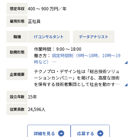
て工学的に計算する解析業務に携わっていただきます。
会社の定める業務
400 〜 900 万円／年
想定年収
【想定業務】
正社員
雇用形態
①解析結果と現物の差異確認と条件補正。仕様に基づく形
状、材料などの最適化提案、設計へのフィードバック
職種
ITコンサルタント
データアナリスト
②仕様に基づく形状の検討、3Dモデルのメッシュ化、条件決
め、CAEツールでの解析等
作業時間： 9:00 ～ 18:00
③製品設計や生産の効率化や標準化を含んだコンサルティン
勤務形態
働き方：
固定時間制（9時～18時、10時～19
グ
時など）
④CAE解析研修サービス
時間外労働の有無： 有（月平均20時間）
テクノプロ・デザイン社は「総合技術ソリュ
企業概要
休憩時間： 60分
【プロジェクト例】
ーションカンパニー」を掲げる、高度な技術
・振動計測システムのデータ解析/測定立会い/セットアップ
を保有する技術者集団として社会を動かすこ
・製品の物理挙動のモデル化 ・現象の可視化、製品の性能、
とを志し、活動しています。
品質確認、システムの合理化、制御アルゴリズムの検討
15年
設立年数
・解析モデルの検討 (減速機：電車など)
ビジネスモデルはアウトソーシング領域全域
・車両全体の衝突解析に関するアセスメント業務 ・自動車構
24,596人
従業員数
に渡ります。いわゆる技術者派遣と呼ばれ
造（強度）に基づいた衝突安全試験計画の立案
る、クライアント先に当社の技術者が出向す
・シミュレーション結果と実機の比較検討を行うための実験
る事業だけではなく、請負や受託と呼ばれる
計画の立案 ・衝突実験の結果からの考察
働く場所に関わらない事業支援や最新技術を
詳細を見る
応募する
・設計部門へのフィードバックと一連の流れを実施する ・付
用いた研究開発などを行っています。