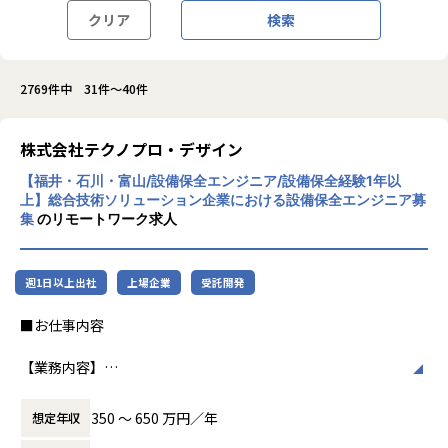
クリア
検索
2769件中 31件～40件
株式会社テクノプロ・デザイン
【福井・石川・富山/設備保全エンジニア/設備保全経験1年以
上】総合技術ソリューション企業における設備保全エンジニア募
集
のリモートワーク求人
週1日以上出社
上場企業
受託開発
■お仕事内容
【業務内容】
・生産ライン・搬送設備・工作機械・産業ロボットの点検・
整備
350 〜 650 万円／年
想定年収
・設備の故障対応・トラブルシューティング・修理