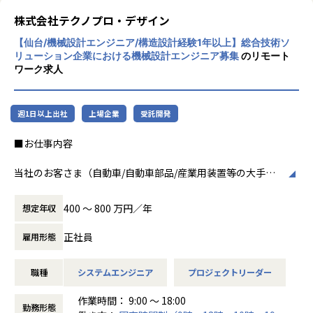
程プロジェクトの増加といった世の中で技術
株式会社テクノプロ・デザイン
者集団として価値提供を行うために、エンジ
【仙台/機械設計エンジニア/構造設計経験1年以上】総合技術ソ
ニアが生涯活躍できる環境を考え事業運営を
リューション企業における機械設計エンジニア募集
のリモート
行っています。
ワーク求人
週1日以上出社
上場企業
受託開発
■お仕事内容
当社のお客さま（自動車/自動車部品/産業用装置等の大手メ
ーカー）の開発現場で、機械設計エンジニアとして、3DCAD
を用いた製品・装置等の機構・筐体設計、及び解析業務など
400 〜 800 万円／年
想定年収
の開発業務に従事していただきます。
正社員
雇用形態
例えば、、、
・【アーム型ロボット】仕様に基づいた機構設計
職種
システムエンジニア
プロジェクトリーダー
・【医療機器】樹脂成形部品の設計開発業務
・【ホバーバイクの機体】構造、機構の設計全般の取りまと
作業時間： 9:00 ～ 18:00
め
勤務形態