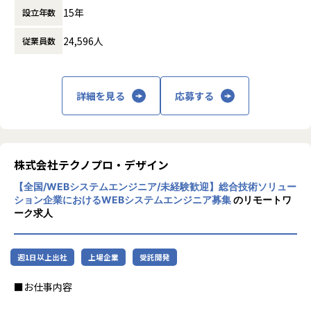
す。
15年
設立年数
テクノプロ・デザイン社では7,500名を超えるエンジニアが
ビジネスモデルはアウトソーシング領域全域
上場企業を中心にソリューションサービスを提供していま
24,596人
従業員数
に渡ります。いわゆる技術者派遣と呼ばれ
す。
る、クライアント先に当社の技術者が出向す
る事業だけではなく、請負や受託と呼ばれる
【業務の変更の範囲】
働く場所に関わらない事業支援や最新技術を
詳細を見る
応募する
会社の定める業務
用いた研究開発などを行っています。
加速度的に技術革新が進む現代社会。開発サ
イクルの短期化、製品開発の多角化や上流工
程プロジェクトの増加といった世の中で技術
株式会社テクノプロ・デザイン
者集団として価値提供を行うために、エンジ
【全国/WEBシステムエンジニア/未経験歓迎】総合技術ソリュー
ニアが生涯活躍できる環境を考え事業運営を
ション企業におけるWEBシステムエンジニア募集
のリモートワ
行っています。
ーク求人
週1日以上出社
上場企業
受託開発
■お仕事内容