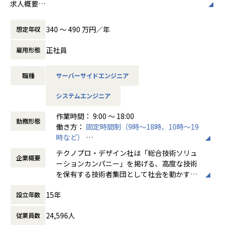
求人概要
【WEBシステムエンジニアコース】
340 〜 490 万円／年
想定年収
当社は「メーカー」や「自治体」を主要顧客としており、メ
ーカー向けWEBシステムや行政向け総合システムといった、
正社員
雇用形態
専門システムを取り扱うことが多くあります。
皆さまには研修を通して、バックエンドのシステム開発エン
職種
サーバーサイドエンジニア
ジニアとしてのご活躍を期待し、入社後約3か月間の研修に
ご参加いただきます。
システムエンジニア
研修内容
作業時間： 9:00 ～ 18:00
プログラミングの基礎から、システム開発演習まで
勤務形態
働き方：
固定時間制（9時～18時、10時～19
時など）
■研修期間：約3ヵ月
時間外労働の有無： 有（月平均20時間）
テクノプロ・デザイン社は「総合技術ソリュ
企業概要
休憩時間： 60分
基礎知識
ーションカンパニー」を掲げる、高度な技術
Javaプログラミング
を保有する技術者集団として社会を動かすこ
HTML、CSS、データベース、Git、Junit、Linux、Spring、
とを志し、活動しています。
Spring Boot
15年
設立年数
WEBアプリケーション
ビジネスモデルはアウトソーシング領域全域
アプリケーション開発演習
24,596人
従業員数
に渡ります。いわゆる技術者派遣と呼ばれ
チーム開発演習