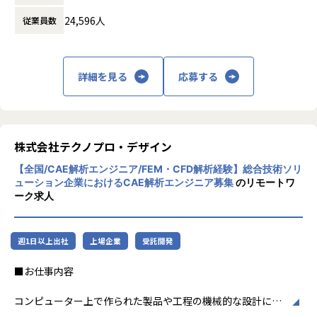
IT基礎（ネットワーク、OS、Linux、NW、DBなど）
ビジネスモデルはアウトソーシング領域全域
Webシステム、クラウド基礎
24,596人
従業員数
に渡ります。いわゆる技術者派遣と呼ばれ
AWS基礎、セキュリティ基礎
る、クライアント先に当社の技術者が出向す
AWS実習
る事業だけではなく、請負や受託と呼ばれる
AWSサーバー構築演習
働く場所に関わらない事業支援や最新技術を
詳細を見る
応募する
運用演習（バッチ運用、障害フロ―演習など）
用いた研究開発などを行っています。
※研修内容・期間は変更になる可能性がございます。
加速度的に技術革新が進む現代社会。開発サ
配属例
イクルの短期化、製品開発の多角化や上流工
■2023年7月入社/23歳/文系大学卒
程プロジェクトの増加といった世の中で技術
株式会社テクノプロ・デザイン
前職では営業職を経験。過去に公務員を志望していたことも
者集団として価値提供を行うために、エンジ
あり、
【全国/CAE解析エンジニア/FEM・CFD解析経験】総合技術ソリ
ニアが生涯活躍できる環境を考え事業運営を
民間志望に切り替えた後も社会の基盤を支える仕事を志望。
ューション企業におけるCAE解析エンジニア募集
のリモートワ
行っています。
ーク求人
家族にエンジニアがいたこともあり、キャリアチェンジを目
指し転職を決意。
■配属プロジェクト
週1日以上出社
上場企業
受託開発
メーカー向け社内業務システムの開発プロジェクトにて、
■お仕事内容
機能を満たすシステムの設計〜実装・テスト～運用までの一
連工程に従事
コンピューター上で作られた製品や工程の機械的な設計に関
するデータを解析し、製品の品質や製造方法の最適化につい
【業務の変更の範囲】