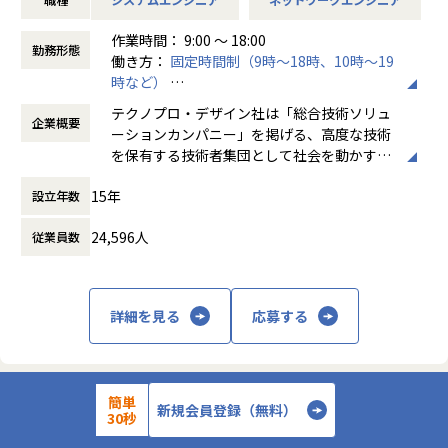
■想定される業務内容
●ハードウェア
作業時間： 9:00 ～ 18:00
5G規格スマートフォンの無線設計業務
勤務形態
働き方：
固定時間制（9時～18時、10時～19
・アンテナ～RF回路設計、各種測定、シミュレーション
時など）
・試作準備、認証試験
時間外労働の有無： 有（月平均20時間）
・特性改善検討/構造検討
テクノプロ・デザイン社は「総合技術ソリュ
企業概要
休憩時間： 60分
ーションカンパニー」を掲げる、高度な技術
●ソフトウェア
を保有する技術者集団として社会を動かすこ
通信管理DB/Webアプリケーションの5G対応改修
とを志し、活動しています。
・Linux、Java環境でのアプリケーション詳細設計
15年
設立年数
・マスタ変更作業、案件強化試験、性能評価
ビジネスモデルはアウトソーシング領域全域
・トラブル対応、一次解析、再現試験、データ調査
24,596人
従業員数
に渡ります。いわゆる技術者派遣と呼ばれ
る、クライアント先に当社の技術者が出向す
【関われる製品・サービスの例】
る事業だけではなく、請負や受託と呼ばれる
イベント（スポーツ、エンタテインメント）
働く場所に関わらない事業支援や最新技術を
詳細を見る
応募する
自動車（AD/ADAS、車内エンタテインメント、コネクテッ
用いた研究開発などを行っています。
ド）
ロボット(自律動作、協調動作、手術ロボット）
加速度的に技術革新が進む現代社会。開発サ
テレメトリー（気象、火山、河川、大気）
イクルの短期化、製品開発の多角化や上流工
簡単
生産設備（生産状況、資材等トレーサビリティ）
程プロジェクトの増加といった世の中で技術
新規会員登録（無料）
株式会社テクノプロ・デザイン
30秒
医療（遠隔医療、バイタルデータ）
者集団として価値提供を行うために、エンジ
レスキュー（事故通報）
【全国/AIエンジニア/ソフトウェア開発経験3年以上】総合技術