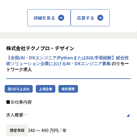
る、クライアント先に当社の技術者が出向す
※研修内容・期間は変更になる可能性がございます。
る事業だけではなく、請負や受託と呼ばれる
働く場所に関わらない事業支援や最新技術を
詳細を見る
応募する
配属例
用いた研究開発などを行っています。
■2025年2月入社/23歳/文系大学卒
前職はメーカーで広報・採用の仕事をしていた。
加速度的に技術革新が進む現代社会。開発サ
8か月間の自己学習（HTML,CSS,Javascript）を行い、
イクルの短期化、製品開発の多角化や上流工
ITエンジニアへの転職を希望して入社。
程プロジェクトの増加といった世の中で技術
株式会社テクノプロ・デザイン
者集団として価値提供を行うために、エンジ
■配属プロジェクト
【全国/AI・DXエンジニア/PythonまたはSQL学習経験】総合技
ニアが生涯活躍できる環境を考え事業運営を
術ソリューション企業におけるAI・DXエンジニア募集
のリモー
自動車メーカー向けWEBシステムの開発プロジェクトにて、
行っています。
トワーク求人
機能を満たすSWの設計〜実装・テストまでの一連工程に従
事
週1日以上出社
上場企業
受託開発
【業務の変更の範囲】
会社の定める業務
■お仕事内容
求人概要
【AI/DXコース】
340 〜 490 万円／年
想定年収
当社は「メーカー」や「自治体」を主要顧客としており、メ