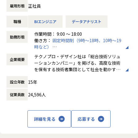
ーカー向けWEBシステムや行政向け総合システムといった、
正社員
雇用形態
専門システムを取り扱うことが多くあります。
皆さまには研修を通して、AI/DXエンジニアとしてのご活躍
職種
BIエンジニア
データアナリスト
を期待し、入社後約3か月間の研修にご参加いただきます。
作業時間： 9:00 ～ 18:00
研修内容
勤務形態
働き方：
固定時間制（9時～18時、10時～19
データをもとにAIを活用しDX現場の課題解決を進められる人
時など）
材の育成プログラム
時間外労働の有無： 有（月平均20時間）
テクノプロ・デザイン社は「総合技術ソリュ
企業概要
休憩時間： 60分
■研修期間：約3ヵ月
ーションカンパニー」を掲げる、高度な技術
を保有する技術者集団として社会を動かすこ
基礎学習
とを志し、活動しています。
SQL、Pyhton基礎
15年
設立年数
データ分析基礎（Excel,Tableauなど）
ビジネスモデルはアウトソーシング領域全域
IT基礎（Linux,Git,HTML,CSS,JavaScript,Django)
24,596人
従業員数
に渡ります。いわゆる技術者派遣と呼ばれ
チーム開発演習
る、クライアント先に当社の技術者が出向す
GitHub copilot
る事業だけではなく、請負や受託と呼ばれる
AI駆動開発
働く場所に関わらない事業支援や最新技術を
詳細を見る
応募する
DX模擬プロジェクト演習
用いた研究開発などを行っています。
※研修内容・期間は変更になる可能性がございます。
加速度的に技術革新が進む現代社会。開発サ