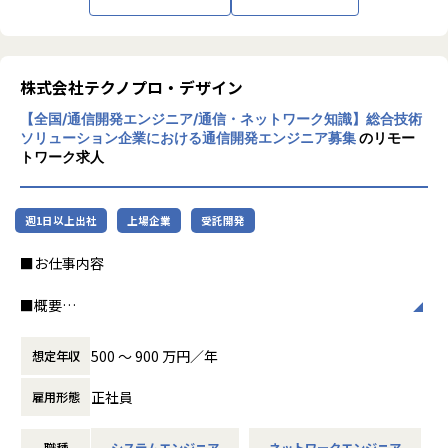
随するレポートの作成
加速度的に技術革新が進む現代社会。開発サ
希望や経験、スキルを十分考慮し、最適な案件をお任せしま
イクルの短期化、製品開発の多角化や上流工
す。
程プロジェクトの増加といった世の中で技術
株式会社テクノプロ・デザイン
者集団として価値提供を行うために、エンジ
【業務の変更の範囲】
【全国/通信開発エンジニア/通信・ネットワーク知識】総合技術
ニアが生涯活躍できる環境を考え事業運営を
会社の定める業務
ソリューション企業における通信開発エンジニア募集
のリモー
行っています。
トワーク求人
週1日以上出社
上場企業
受託開発
■お仕事内容
■概要
高速・大容量の無線移動通信技術を使用した、あらゆる物を
インターネットに接続させる技術開発に携わっていただきま
500 〜 900 万円／年
想定年収
す。
通信基地局機器及び端末の開発における通信制御の回路/制御
正社員
雇用形態
ソフトの開発を想定しています。
職種
システムエンジニア
ネットワークエンジニア