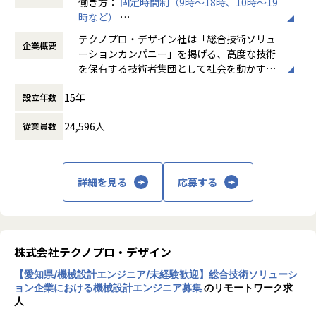
働き方：
固定時間制（9時～18時、10時～19
時など）
会社についての詳細
時間外労働の有無： 有（月平均20時間）
当社は、約8,500名のエンジニアの現場力と技術コンサルテ
テクノプロ・デザイン社は「総合技術ソリュ
企業概要
休憩時間： 60分
ィングを融合し、課題解決から価値創造までを一貫して支援
ーションカンパニー」を掲げる、高度な技術
する総合技術ソリューションカンパニーです。
を保有する技術者集団として社会を動かすこ
輸送用機器、産業用機械、精密機器、電子部品、医療機器な
とを志し、活動しています。
ど幅広い業界において、多様なプロジェクトからエンジニア
15年
設立年数
が高度な技術経験を積むことのできる環境を提供していま
ビジネスモデルはアウトソーシング領域全域
す。
24,596人
従業員数
に渡ります。いわゆる技術者派遣と呼ばれ
さらに、体系的な教育・研修制度を通じて先端技術の習得を
る、クライアント先に当社の技術者が出向す
促進し、エンジニア一人ひとりの専門性向上と高付加価値化
る事業だけではなく、請負や受託と呼ばれる
を実現しています。
働く場所に関わらない事業支援や最新技術を
詳細を見る
応募する
用いた研究開発などを行っています。
【業務の変更の範囲】
会社の定める業務
加速度的に技術革新が進む現代社会。開発サ
イクルの短期化、製品開発の多角化や上流工
程プロジェクトの増加といった世の中で技術
株式会社テクノプロ・デザイン
者集団として価値提供を行うために、エンジ
【愛知県/機械設計エンジニア/未経験歓迎】総合技術ソリューシ
ニアが生涯活躍できる環境を考え事業運営を
ョン企業における機械設計エンジニア募集
のリモートワーク求
行っています。
人