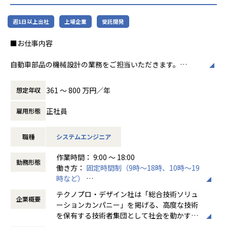
週1日以上出社
上場企業
受託開発
■お仕事内容
自動車部品の機械設計の業務をご担当いただきます。
自動車のあらゆる部品および相関性を理解し、幅広い知識と
361 〜 800 万円／年
想定年収
経験を身に着けることができます。
また、モデリング研修もありますので業務内でスキル習得が
正社員
雇用形態
可能です。
職種
システムエンジニア
【業務内容】
完成車両メーカーでの製品設計業務になります。
作業時間： 9:00 ～ 18:00
部品は、エンジン、吸排気部品、パワートレイン、ドライブ
勤務形態
働き方：
固定時間制（9時～18時、10時～19
トレイン、ボデー、モーター、アクセサリー関連など多種多
時など）
様になります。
時間外労働の有無： 有（月平均20時間）
テクノプロ・デザイン社は「総合技術ソリュ
企業概要
休憩時間： 60分
【テクノプロ・デザイン社について】
ーションカンパニー」を掲げる、高度な技術
当社は年間売上が1,600億円を超える国内最大の技術ソリュ
を保有する技術者集団として社会を動かすこ
ーション企業・テクノプログループを牽引する中核企業で
とを志し、活動しています。