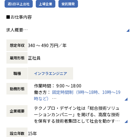
週1日以上出社
上場企業
受託開発
配属例
■2025年6月入社/28歳/理系大学卒
■お仕事内容
前職はエレベーターのフィールドエンジニアを経験。
現地調査・機器取り付けなどの業務をしており、
求人概要
技術課題に向き合える仕事がしたく転職。
【インフラエンジニアコース】
340 〜 490 万円／年
想定年収
■配属プロジェクト
当社は「メーカー」や「自治体」を主要顧客としており、メ
自動車シート部品開発設計のプロジェクトにて、
ーカー向けWEBシステムや行政向け総合システムといった、
正社員
雇用形態
機能を満たすHWの設計〜実装・テストまでの一連工程に従
専門システムを取り扱うことが多くあります。
事
皆さまには研修を通して、インフラエンジニアとしてのご活
職種
インフラエンジニア
躍を期待し、入社後約3か月間の研修にご参加いただきま
【業務の変更の範囲】
す。
作業時間： 9:00 ～ 18:00
会社の定める業務
勤務形態
働き方：
固定時間制（9時～18時、10時～19
研修内容
時など）
イチからITの基礎を学び、インフラを支えるエンジニアとし
時間外労働の有無： 有（月平均20時間）
ての業務を学ぶ実践的な研修
テクノプロ・デザイン社は「総合技術ソリュ
企業概要
休憩時間： 60分
ーションカンパニー」を掲げる、高度な技術
■研修期間：約3ヵ月
を保有する技術者集団として社会を動かすこ
とを志し、活動しています。
基礎学習
15年
設立年数