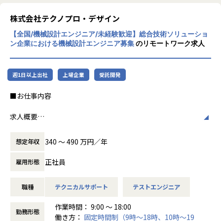
配属例
イクルの短期化、製品開発の多角化や上流工
■2023年10月入社/23歳/文系大学卒
程プロジェクトの増加といった世の中で技術
株式会社テクノプロ・デザイン
前職でもBIツールを活用したデータ分析業務に従事。
者集団として価値提供を行うために、エンジ
よりデータサイエンスの知識を身に着け、市場価値を高めた
【全国/機械設計エンジニア/未経験歓迎】総合技術ソリューショ
ニアが生涯活躍できる環境を考え事業運営を
いと思い転職。
ン企業における機械設計エンジニア募集
のリモートワーク求人
行っています。
■配属プロジェクト
工場内データ可視化業務 プロジェクトにて、
週1日以上出社
上場企業
受託開発
データ分析、伴走型支援業務に従事
■お仕事内容
【業務の変更の範囲】
会社の定める業務
求人概要
【機械設計コース】
将来、機械設計者を目指したい方に向けた育成採用となりま
340 〜 490 万円／年
想定年収
す。
正社員
雇用形態
前半は機械設計に必要な力学などを座学ベースで基礎から学
んでいただき、CADソフトを使用した設計演習を行います。
職種
テクニカルサポート
テストエンジニア
研修の後半では、部品の作図やミニ四駆の組み立て、実走や
作業時間： 9:00 ～ 18:00
評価まで開発演習を行います。
勤務形態
働き方：
固定時間制（9時～18時、10時～19
楽しさを知っていただきながらも、現場配属後に生かせる実