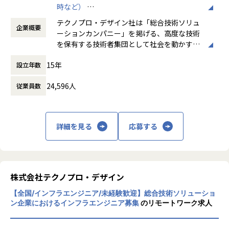
時など）
践的な研修内容となっています。
時間外労働の有無： 有（月平均20時間）
テクノプロ・デザイン社は「総合技術ソリュ
企業概要
休憩時間： 60分
研修内容
ーションカンパニー」を掲げる、高度な技術
機械の基礎・製図を学び、開発演習までを学べる実践的なプ
を保有する技術者集団として社会を動かすこ
ログラムです
とを志し、活動しています。
15年
設立年数
■研修期間：約4ヵ月
ビジネスモデルはアウトソーシング領域全域
24,596人
従業員数
に渡ります。いわゆる技術者派遣と呼ばれ
機械基礎を学ぶ
る、クライアント先に当社の技術者が出向す
・機械基礎（4大力学）
る事業だけではなく、請負や受託と呼ばれる
・機械製図演習
働く場所に関わらない事業支援や最新技術を
詳細を見る
応募する
・CATIA（3D設計ソフト
用いた研究開発などを行っています。
実践的な開発演習
・部品図の作図・図面解読
加速度的に技術革新が進む現代社会。開発サ
・組み立て図の分解・作図
イクルの短期化、製品開発の多角化や上流工
・ミニ四駆 開発演習
程プロジェクトの増加といった世の中で技術
株式会社テクノプロ・デザイン
※研修内容・期間は変更になる可能性がございます。
者集団として価値提供を行うために、エンジ
※研修はオンライン（約3ヵ月）と対面（約2週間）を予定し
【全国/インフラエンジニア/未経験歓迎】総合技術ソリューショ
ニアが生涯活躍できる環境を考え事業運営を
ております。
ン企業におけるインフラエンジニア募集
のリモートワーク求人
行っています。
※後半、約2週間の研修は対面での集合研修を行います。
※対面の集合研修における寮、交通費は会社で負担します。