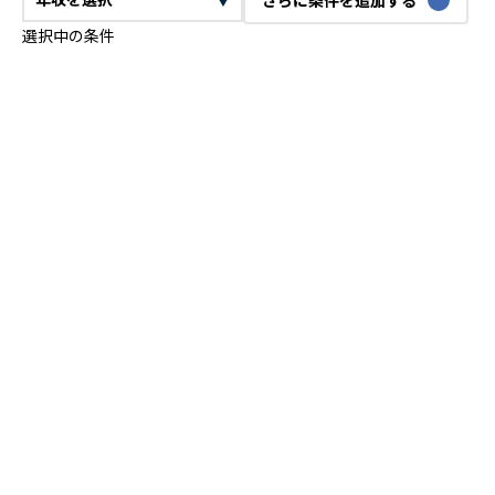
選択中の条件
CTO
VPoE
テックリード
ITコンサルタント
ITアーキテクト
プロジェクトマネージャー
プロダクトマネージャー
スクラムマスター