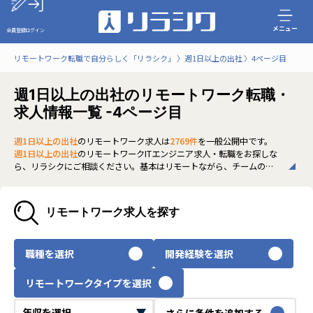
メニュー
会員登録
ログイン
リモートワーク転職で自分らしく「リラシク」
週1日以上の出社
4ページ目
週1日以上の出社のリモートワーク転職・
求人情報一覧 -4ページ目
週1日以上の出社
のリモートワーク求人は
2769件
を一般公開中です。
週1日以上の出社
のリモートワークITエンジニア求人・転職をお探しな
ら、リラシクにご相談ください。基本はリモートながら、チームの連
携強化や対面コミュニケーションも重視するスタイルです。非公開求人
も多く、条件に合った働き方や環境を探している方は、ぜひリラシク
にご登録のうえ、担当エージェントまでご相談ください。
リモートワーク求人を探す
いち早く、多くの選択肢から
週1日以上の出社
のリモートワーク求人を
選びたい方は、30秒で完結する無料の
会員登録
へお進みください。
職種を選択
開発経験を選択
リモートワークタイプを選択
さらに条件を追加する