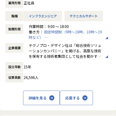
・消耗部品の交換・在庫管理
正社員
雇用形態
・設備改善・稼働率向上に向けた改善提案
・点検記録・作業報告書の作成 等
職種
インフラエンジニア
テクニカルサポート
【案件事例】
作業時間： 9:00 ～ 18:00
生産ライン設備の保全対応（大手自動車部品メーカー ）
勤務形態
働き方：
固定時間制（9時～18時、10時～19
搬送設備の故障対応・定期整備（大手電機メーカー系）
時など）
産業ロボット保全・稼働率改善支援（工作機械メーカー）
時間外労働の有無： 有（月平均20時間）
工作機械の点検・修理対応（化学系製造メーカー）
テクノプロ・デザイン社は「総合技術ソリュ
企業概要
休憩時間： 60分
※案件は随時変動します。ご希望の業種・テーマをお聞きし
ーションカンパニー」を掲げる、高度な技術
た上でマッチングいたします。
を保有する技術者集団として社会を動かすこ
とを志し、活動しています。
【募集概要】
15年
設立年数
製造系メーカー各社のプロジェクトに参画し、生産ライン・
ビジネスモデルはアウトソーシング領域全域
搬送設備・工作機械・産業ロボットなどの保全業務をご担当
24,596人
従業員数
に渡ります。いわゆる技術者派遣と呼ばれ
いただきます。自動車・電機・化学・食品加工など製造系メ
る、クライアント先に当社の技術者が出向す
ーカーのプロジェクトにアサインされるため、多様な設備・
る事業だけではなく、請負や受託と呼ばれる
現場経験を積むことができます。
働く場所に関わらない事業支援や最新技術を
詳細を見る
応募する
用いた研究開発などを行っています。
【業務の変更の範囲】
会社の定める業務
加速度的に技術革新が進む現代社会。開発サ
イクルの短期化、製品開発の多角化や上流工